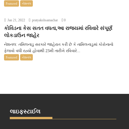
Featured
નેશનલ
Jan 21, 2022
pratyakshsamachar
0
કોવિડના કેસ સતત વધતા,આ રાજ્યમાં રવિવારે સંપૂર્ણ
લોકડાઉન જાહેર
નેશનલ: તમિલનાડુ સરકારે જાહેરાત કરી છે કે તામિલનાડુમાં કોરોનાનો
ફેલાવો વધી રહ્યો હોવાથી 23મી તારીખે રવિવારે...
Featured
નેશનલ
લાઇફસ્ટાઈલ