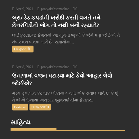
Apr 9, 2021
pratyakshsamachar
0
બ્રાન્ડેડ કપડાંની ખરીદી કરતી વખતે તમે
છેતરપિંડીનો ભોગ તો નથી બની રહ્યાને?
લાઈફસ્ટાઇલ: ફેશનનાં આ યુગમાં જુઓ કે જેને પણ જોઈએ તે
નંબર વન બનવા માંગે છે. યુવાનોમાં...
લાઇફસ્ટાઈલ
Apr 8, 2021
pratyakshsamachar
0
ઉનાળામાં વજન ઘટાડવા માટે કેવો આહાર લેવો
જોઈએ?
ગરમ હવામાન કેટલાક લોકોના મનમાં એક સવાલ લાવે છે કે શું
તેઓએ ઉનાળા અનુસાર જીવનશૈલીમાં ફેરફાર...
Featured
લાઇફસ્ટાઈલ
સાહિત્ય