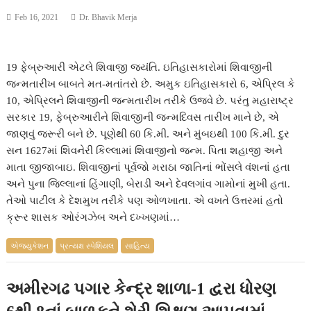
Feb 16, 2021
Dr. Bhavik Merja
19 ફેબ્રુઆરી એટલે શિવાજી જયંતિ. ઇતિહાસકારોમાં શિવાજીની
જન્મતારીખ બાબતે મત-મતાંતરો છે. અમુક ઇતિહાસકારો 6, એપ્રિલ કે
10, એપ્રિલને શિવાજીની જન્મતારીખ તરીકે ઉજવે છે. પરંતુ મહારાષ્ટ્ર
સરકાર 19, ફેબ્રુઆરીને શિવાજીની જન્મદિવસ તારીખ માને છે, એ
જાણવું જરૂરી બને છે. પૂણેથી 60 કિ.મી. અને મુંબઇથી 100 કિ.મી. દુર
સન 1627માં શિવનેરી કિલ્લામાં શિવાજીનો જન્મ. પિતા શહાજી અને
માતા જીજાબાઇ. શિવાજીનાં પૂર્વજો મરાઠા જાતિનાં ભોંસલે વંશનાં હતા
અને પુના જિલ્લાનાં હિંગાણી, બેરાડી અને દેવલગાંવ ગામોનાં મુખી હતા.
તેઓ પાટીલ કે દેશમુખ તરીકે પણ ઓળખાતા. એ વખતે ઉત્તરમાં હતો
ક્રૂર શાસક ઓરંગઝેબ અને દખ્ખણમાં…
એજ્યુકેશન
પ્રત્યક્ષ સ્પેશિયલ
સાહિત્ય
અમીરગઢ પગાર કેન્દ્ર શાળા-1 દ્વરા ધોરણ