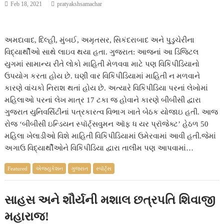
Feb 18, 2021
pratyakshsamachar
અમદાવાદ, દિલ્હી, મુંબઈ, અમૃતસર, સિકંદરાબાદ અને પુડુચેરીના
વિદ્યાર્થીઓ સાથે લાઇવ થયા હતા. ગુજરાત: આજનાં આ ડિજિટલ
યુગમાં સામાન્ય રીતે લોકો માહિતી મેળવવા માટે પણ વિકિપીડિયાનો
ઉપયોગ કરતા હોય છે. ઘણી વાર વિકિપીડિયામાં માહિતી ન મળવાને
કારણે વાંચકો નિરાશ થતાં હોય છે. અત્યારે વિકિપીડિયા પરનાં લેખોમાં
મહિલાઓ પરનાં લેખ માત્ર 17 ટકા જ હોવાને કારણે બીબીસી દ્વારા
ગુજરાત યુનિવર્સિટીનાં પત્રકારત્વ વિભાગ ખાતે બેઠક યોજાઇ હતી. આજ
રોજ ‘બીબીસી ઇન્ડિયન સ્પૉર્ટ્સવુમન ઑફ ધ યર પ્રૉજેક્ટ’ હેઠળ 50
મહિલા ખેલાડીઓ વિશે માહિતી વિકિપીડિયામાં ઉમેરવામાં આવી હતી.જેમાં
અગાઉ વિદ્યાર્થીઓને વિકિપીડિયા દ્વારા તાલીમ પણ આપવામાં…
Featured
એજ્યુકેશન
ગુજરાત
સ્પૉર્ટ્સ
સાહસ અને શૌર્યની મશાલ છત્રપતિ શિવાજી
મહારાજ!