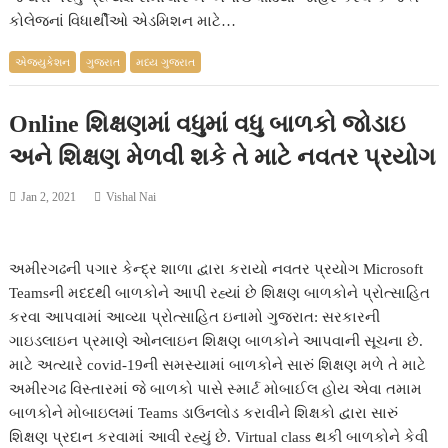
કોલેજનાં વિધાર્થીઓ એડમિશન માટે…
એજ્યુકેશન
ગુજરાત
મધ્ય ગુજરાત
Online શિક્ષણમાં વધુમાં વધુ બાળકો જોડાઇ
અને શિક્ષણ મેળવી શકે તે માટે નવતર પ્રયોગ
Jan 2, 2021
Vishal Nai
અમીરગઢની પગાર કેન્દ્ર શાળા દ્વારા કરાયો નવતર પ્રયોગ Microsoft
Teamsની મદદથી બાળકોને આપી રહ્યાં છે શિક્ષણ બાળકોને પ્રોત્સાહિત
કરવા આપવામાં આવ્યા પ્રોત્સાહિત ઇનામો ગુજરાત: સરકારની
ગાઇડલાઇન પ્રમાણે ઓનલાઇન શિક્ષણ બાળકોને આપવાની સૂચના છે.
માટે અત્યારે covid-19ની સમસ્યામાં બાળકોને સારું શિક્ષણ મળે તે માટે
અમીરગઢ વિસ્તારમાં જે બાળકો પાસે સ્માર્ટ મોબાઈલ હોય એવા તમામ
બાળકોને મોબાઇલમાં Teams ડાઉનલોડ કરાવીને શિક્ષકો દ્વારા સારું
શિક્ષણ પ્રદાન કરવામાં આવી રહ્યું છે. Virtual class થકી બાળકોને કેવી