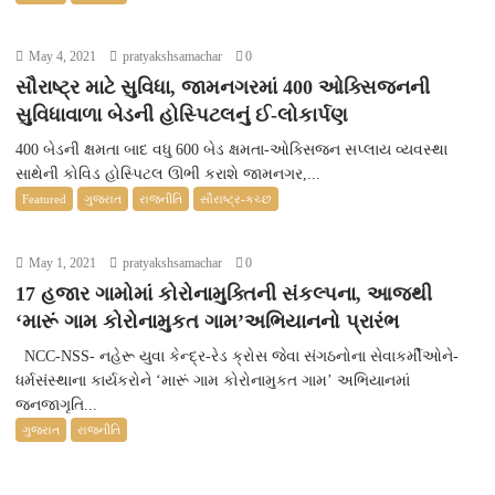
May 4, 2021
pratyakshsamachar
0
સૌરાષ્ટ્ર માટે સુવિધા, જામનગરમાં 400 ઓક્સિજનની
સુવિધાવાળા બેડની હોસ્પિટલનું ઈ-લોકાર્પણ
400 બેડની ક્ષમતા બાદ વધુ 600 બેડ ક્ષમતા-ઓક્સિજન સપ્લાય વ્યવસ્થા
સાથેની કોવિડ હોસ્પિટલ ઊભી કરાશે જામનગર,...
Featured
ગુજરાત
રાજનીતિ
સૌરાષ્ટ્ર-કચ્છ
May 1, 2021
pratyakshsamachar
0
17 હજાર ગામોમાં કોરોનામુક્તિની સંકલ્પના, આજથી
‘મારૂં ગામ કોરોનામુકત ગામ’અભિયાનનો પ્રારંભ
NCC-NSS- નહેરૂ યુવા કેન્દ્ર-રેડ ક્રોસ જેવા સંગઠનોના સેવાકર્મીઓને-
ધર્મસંસ્થાના કાર્યકરોને ‘મારૂં ગામ કોરોનામુકત ગામ’ અભિયાનમાં
જનજાગૃતિ...
ગુજરાત
રાજનીતિ