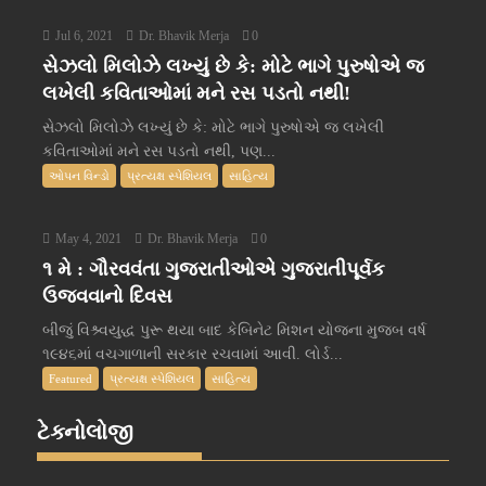
Jul 6, 2021
Dr. Bhavik Merja
0
સેઝલો મિલોઝે લખ્યું છે કે: મોટે ભાગે પુરુષોએ જ
લખેલી કવિતાઓમાં મને રસ પડતો નથી!
સેઝલો મિલોઝે લખ્યું છે કે: મોટે ભાગે પુરુષોએ જ લખેલી
કવિતાઓમાં મને રસ પડતો નથી, પણ...
ઓપન વિન્ડો
પ્રત્યક્ષ સ્પેશિયલ
સાહિત્ય
May 4, 2021
Dr. Bhavik Merja
0
૧ મે : ગૌરવવંતા ગુજરાતીઓએ ગુજરાતીપૂર્વક
ઉજવવાનો દિવસ
બીજું વિશ્ર્વયુદ્ધ પુરૂ થયા બાદ કેબિનેટ મિશન યોજના મુજબ વર્ષ
૧૯૪૬માં વચગાળાની સરકાર રચવામાં આવી. લોર્ડ...
Featured
પ્રત્યક્ષ સ્પેશિયલ
સાહિત્ય
ટેક્નોલોજી