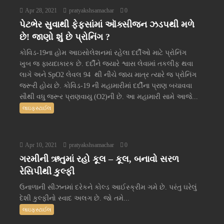
Apr 28, 2021
pratyakshsamachar
0
પેટભેર સુવાથી ફેફસાંમાં ઑક્સીજન ઝડપથી મળે
છે! જાણો શું છે પ્રોનિંગ ?
કોવિડ-19ના હોમ આઇસોલેશનમાં રહેલા દર્દીઓ માટે પ્રોનિંગ
ખુબ જ ફાયદાકારક છે. દર્દીને જ્યારે શ્વાસ લેવામાં તકલીફ થવા
લાગે અને SpO2 લેવલ 94 થી નીચે જાય માત્ર ત્યારે જ પ્રોનિંગ
જરૂરી હોય છે. કોવિડ-19 ની મહામારીમાં દર્દીના પ્રાણ બચાવવા
સૌથી વધુ જરૂર પ્રાણવાયુ (O2)ની છે. આ મહામારી સામે આજે...
લાઇફસ્ટાઈલ
Apr 10, 2021
pratyakshsamachar
0
ગરમીની ઋતુમાં રહો કૂલ – કૂલ, બનાવો સરળ
રેસિપીથી કુલ્ફી
ઉનાળાની સીઝનમાં દરેકને કોલ્ડ આઈસ્ક્રીમ ગમે છે. પરંતુ ઘરેલું
દેશી કુલ્ફીનો સ્વાદ અલગ છે. જો તમે...
લાઇફસ્ટાઈલ