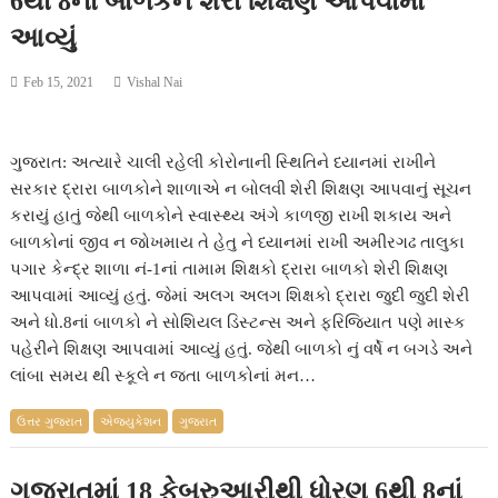
6થી 8નાં બાળકને શેરી શિક્ષણ આપવામાં
આવ્યું
Feb 15, 2021
Vishal Nai
ગુજરાત: અત્યારે ચાલી રહેલી કોરોનાની સ્થિતિને ધ્યાનમાં રાખીને
સરકાર દ્રારા બાળકોને શાળાએ ન બોલવી શેરી શિક્ષણ આપવાનું સૂચન
કરાયું હાતું જેથી બાળકોને સ્વાસ્થ્ય અંગે કાળજી રાખી શકાય અને
બાળકોનાં જીવ ન જોખમાય તે હેતુ ને ધ્યાનમાં રાખી અમીરગઢ તાલુકા
પગાર કેન્દ્ર શાળા નં-1નાં તામામ શિક્ષકો દ્રારા બાળકો શેરી શિક્ષણ
આપવામાં આવ્યું હતું. જેમાં અલગ અલગ શિક્ષકો દ્રારા જુદી જુદી શેરી
અને ધો.8નાં બાળકો ને સોશિયલ ડિસ્ટન્સ અને ફરિજિયાત પણે માસ્ક
પહેરીને શિક્ષણ આપવામાં આવ્યું હતું. જેથી બાળકો નું વર્ષે ન બગડે અને
લાંબા સમય થી સ્કૂલે ન જતા બાળકોનાં મન…
ઉત્તર ગુજરાત
એજ્યુકેશન
ગુજરાત
ગુજરાતમાં 18 ફેબ્રુઆરીથી ધોરણ 6થી 8નાં