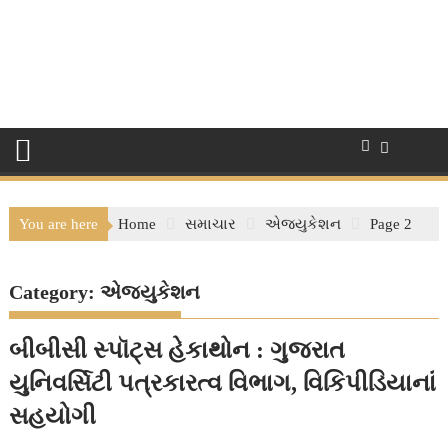
You are here
Home
સમાચાર
એજ્યુકેશન
Page 2
Category:
એજ્યુકેશન
બીબીસી સ્પૉટ્સ હેકાથોન : ગુજરાત
યુનિવર્સિટી પત્રકારત્વ વિભાગ, વિકિપીડિયાનાં
સહયોગી