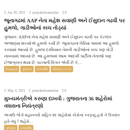
Jun 30, 2021
pratyakshsamachar
0
જૂનાગઢમાં AAP નેતા મહેશ સવાણી અને ઈસુદાન ગઢવી પર
હુમલો, ગાડીઓનાં કાચ તોડ્યાં
ગુજરાત: AAPનાં નેતા મહેશ સવાણી અને ઈસુદાન ગઢવી પર કેટલાંક
અજાણ્યા શખ્સોએ હુમલો કર્યો છે. જૂનાગઢનાં લેરિયા ગામમાં આ હુમલો
કરવામાં આવ્યો છે. હુમલા દરમિયાન તેમની ગાડીઓનાં કાચ પણ તોડી
નાખવામાં આવ્યાં છે. આ હુમલામાં આમ આદમી પાર્ટીનાં નેતાઓ પણ
ઈજાગ્રસ્ત થયા છે. ઘટનાની વિગત એવી છે કે,...
Featured
ગુજરાત
રાજનીતિ
સૌરાષ્ટ્ર-કચ્છ
May 4, 2021
pratyakshsamachar
0
મુખ્યમંત્રીએ કરુણા દાખવી : ગુજરાતના 36 શહેરોમાં
વધારાના નિયંત્રણો
અગાઉ જે 8 મહાનગરો સહિત ૨૯ શહેરોમાં કોરોના કરફ્યુ હતો તે ઉપરાંત
હવે વધુ 7 શહેરો...
ગુજરાત
રાજનીતિ