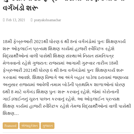
વર્ગખંડો શરૂ
Feb 13, 2021
pratyakshsamachar
18મી ફેબ્રુઆરી 2021થી ધોરણ 6 થી 8નાં વર્ગખંડોમાં પુનઃ શિક્ષણકાર્ય
શરૂ ઓફલાઈન પ્રત્યક્ષ શિક્ષણ કાર્યમાં હાજરી સ્વૈચ્છિક રહેશે
વિદ્યાર્થીઓનાં વાલી પાસેથી શિક્ષણ સંસ્થાએ નિયત સંમતિપત્ર
મેળવવાનો રહેશે ગુજરાત: રાજ્યમાં આગામી ગુરૂવાર તારીખ 18મી
ફેબ્રુઆરી 2021થી ધોરણ 6 થી 8ના વર્ગખંડોમાં પુનઃ શિક્ષણકાર્ય શરૂ
કરવામાં આવશે. શિક્ષણ વિભાગે આ અંગે બહાર પાડેલા ઠરાવમાં જણાવ્યા
અનુસાર રાજ્યમાં આવેલી તમામ બોર્ડની પ્રાથમિક શાળાઓનાં ધોરણ
6થી 8 માટે વર્ગખંડ શિક્ષણ પુનઃ શરૂ કરવાનું રહેશે. જેમાં કોરોનાની
ગાઈડલાઈનનું ચુસ્ત પાલન કરવાનું રહેશે. આ ઓફલાઈન પ્રત્યક્ષ
શિક્ષણ કાર્યમાં હાજરી સ્વૈચ્છિક રહેશે તેમજ વિદ્યાર્થીઓનાં વાલી પાસેથી
શિક્ષણ…
Featured
એજ્યુકેશન
ગુજરાત