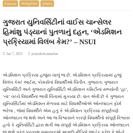
Featured
એજ્યુકેશન
ગુજરાત
ગુજરાત યુનિવર્સિટીનાં વાઈસ ચાન્સેલર
હિમાંશુ પંડ્યાનાં પુતળાનું દહન, ‘એડમિશન
પ્રક્રિયામાં વિલંબ કેમ?’ – NSUI
Jan 7, 2021
pratyakshsamachar
એડમિશન પ્રક્રિયા હજુંય ચાલું જ છે. એડમિશન પ્રક્રિયામાં હજું
વિલંબ કેમ! આર્ટસ, કોમર્સનાં વિધાર્થીઓ ચિંતીત. ગુજરાત: ગુજરાત
યુનિવર્સિટી અને ગુજરાત યુનિવર્સિટી એડમિશન કમિટીનાં સભ્યોની ‘હા’,
‘ના’ વચ્ચે વિધાર્થીનાં ભાવી ચિંતામાં મુકાયા છે. વાત એવી છે કે ગુજરાત
યુનિવર્સિટીમાં એડમિશન મેળવવા માટે વિધાર્થીઓએ ઓનલાઇન ફોર્મ
ભરેલા , જેમાં વિધાર્થીને એમ હતું કે એડમિશન પ્રક્રિયા સંપૂર્ણપણે
ઓનલાઇન જ થશે અને આ જ વિશ્વાસને કારણે વિધાર્થીનો સંપૂર્ણ વિશ્વાસ
હતો કે યુનિવર્સિટી દ્વારા થતી આ સંપૂર્ણ એડમિશન પ્રક્રિયા ઓનલાઇન
જ થશે પરંતું પ્રત્યક્ષ સમાચારએ અગાઉ વીડિયો જાહેર કરેલ કે જે-તે