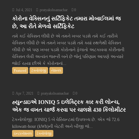
Jul 4, 2021
pratyakshsamachar
0
કોરોના વેક્સિનનું સર્ટિફિકેટ તમારા મોબાઈલમાં જ
છે, આ રીતે મેળવો સર્ટિફિકેટ
તમે કઈ વેક્સિન લીધી છે એ તમને ખબર પડશે તમે કઈ તારીખે
વેક્સિન લીધી છે એ તમને ખબર પડશે તમે ક્યાં સ્થળેથી વેક્સિન
લીધી છે એ પણ ખબર પડશે કોરોનાને ફેલાતો અટકાવવા કોરીનાની
વેક્સિન લેવી અત્યંત જરૂરી બને છે જેનું પરિણામ આપણે અત્યારે
જોઈ રહ્યા છીએ કે કોરોનાનાં...
Featured
ટેક્નોલોજી
નેશનલ
Apr 7, 2021
pratyakshsamachar
0
હ્યુન્ડાઇએ IONIQ 5 ઇલેક્ટ્રિક કાર કરી લોન્ચ,
એક જ વખત ચાર્જ કરવા પર ચાલશે 430 કિલોમીટર
ટેકનોલોજી: IONIQ 5 બે વેરિયન્ટમાં ઉપલબ્ધ છે. એક જે 72.6
kilowatt-hour (kWh)ની બેટરી અને બીજી જે...
ઇન્ટરનેશનલ
ટેક્નોલોજી