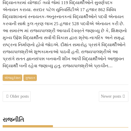
વિદ્યાનગરમાં યોજાઈ ગયો જેમાં 119 વિદ્યાર્થીઓને સુવર્ણપદક
એનાયત કરાયા. સરદાર પટેલ યુનિવર્સિટીએ 17 હજાર 862 વિવિધ
વિદ્યાશાખાનાં સ્નાયતક-અનુસ્નાતકનાં વિદ્યાર્થીઓને પદવી એનાયત
કરવાની સાથે કુલ ત્રણ લાખ 25 હજાર 528 પદવીએ એનાયત કરી છે.
આ સમારંભ માં રાજ્યપાલશ્રી આચાર્ય દેવવ્રતે જણાવ્યુ છે કે, શિક્ષણનો
મુખ્ય ઉદ્દેશ વિદ્યાર્થીના સર્વાંગી વિકાસ દ્વારા શ્રેષ્ઠ નાગરિક અને સમૃદ્ધ
રાષ્ટ્રના નિર્માણનો હોવો જોઇએ. દીક્ષાંત સમારોહ પ્રસંગે વિદ્યાર્થીઓને
રાજ્યપાલશ્રીએ શુભકામનાઓ પાઠવી હતી. રાજ્યપાલશ્રીએ આ
પ્રસંગે સતત જ્ઞાનસંપન્ન બનવાની શીખ આપી વિદ્યાર્થીઓને આજીવન
વિદ્યાર્થી બની રહેવા જણાવ્યુ હતુ. રાજ્યપાલશ્રીએ પ્રાચીન…
એજ્યુકેશન
ગુજરાત
Posts
Older posts
Newer posts
navigation
રાજનીતિ