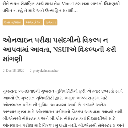
રીતે સઘન શૈક્ષણિક કાર્ય થાય તેવા Virtual ક્લાસમાં બાળકો શિક્ષણથી
વંચિત ન રહે તે માટે અને ઉત્સાહિત મનથી…
ઉત્તર ગુજરાત
એજ્યુકેશન
ગુજરાત
ઓનલાઇન પરીક્ષા પસંદગીનો વિકલ્પ ન
આપવામાં આવતા, NSUIએ વિકલ્પની કરી
માંગણી
Dec 18, 2020
pratyakshsamachar
ગુજરાત: અમદાવાદની ગુજરાત યુનિવર્સિટીનો ફરી એકવાર છબરડો સામે
આવ્યો છે. ગુજરાત યુનિવર્સિટી દ્વારા અમુક અભ્યાસક્રમ માટે
ઓનલાઇન પરિક્ષાની સુવિધા આપવામાં આવી છે. જ્યારે અનેક
અભ્યાસક્રમ માટે ઓનલાઇન પરીક્ષાનો વિકલ્પ આપવામાં આવ્યો નથી.
બી.એસસી સેમેસ્ટર-5 અને બી.કોમ સેમેસ્ટર-3નાં વિદ્યાર્થીઓ માટે
ઓનલાઇન પરીક્ષા માટે વિકલ્પ મુકાયો નથી. બી.એસસી સેમેસ્ટર-5 અને