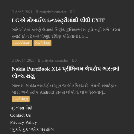
Apr 5, 2021
pratyakshsamachar
0
LGએ મોબાઈલ ઇન્ડસ્ટ્રીમાંથી લીધી EXIT
ભારે ખોટનાં કારણે લેવાયો નિર્ણય દુનિયાભરમાં હવે નહીં મળે LGનાં
સ્માર્ટ ફોન ટેકનોલોજી: દક્ષિણ કોરિયાનાં LG...
ઇન્ટરનેશનલ
ટેક્નોલોજી
Dec 14, 2020
pratyakshsamachar
0
Nokia PureBook X14 પ્રીમિયમ લેપટોપ ભારતમાં
લોન્ચ થયું
ભારતમાં Nokia સ્માર્ટફોન ખૂબ જ લોકપ્રિય છે. તેમની સ્માર્ટફોન
બોડી અને સ્ટોક Android ફોન્સ લોકોનાં લોકપ્રિયતાનું...
ટેક્નોલોજી
પ્રત્યક્ષ વિશે
Contact Us
Privacy Policy
‘કૂકડે કૂક’ એક પ્રયોગ