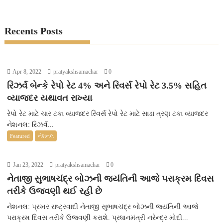
Recents Posts
Apr 8, 2022
pratyakshsamachar
0
રિઝર્વ બેન્કે રેપો રેટ 4% અને રિવર્સ રેપો રેટ 3.5% સહિત
વ્યાજદર યથાવત રાખ્યા
રેપો રેટ માટે ચાર ટકા વ્યાજદર રિવર્સ રેપો રેટ માટે સાડા ત્રણ ટકા વ્યાજદર
નેશનલ: રિઝર્વ...
Featured
નેશનલ
Jan 23, 2022
pratyakshsamachar
0
નેતાજી સુભાષચંદ્ર બોઝની જયંતિની આજે પરાક્રમ દિવસ
તરીકે ઉજવણી થઈ રહી છે
નેશનલ: પ્રખર રાષ્ટ્રવાદી નેતાજી સુભાષચંદ્ર બોઝની જયંતિની આજે
પરાક્રમ દિવસ તરીકે ઉજવણી કરાશે. પ્રધાનમંત્રી નરેન્દ્ર મોદી...