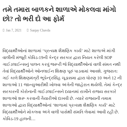
તમે તમારા બાળકને શાળાએ મોકલવા માંગો
છો? તો ભરી દો આ ફોર્મ
Jan 7, 2021
Sanjay Chavda
વિદ્યાર્થીઓનાં શાળામાં ‘પ્રત્યક્ષ શૈક્ષણિક કાર્ય’ માટે શાળાએ માંગી
વાલીની મંજૂરી કોવિડ-19ની કેન્દ્ર સરકાર દ્વારા નિયત કરેલી SOP
ગાઈડલાઈન્સનું પાલન કરવું જરૂરી જે વિદ્યાર્થીઓનાં વાલી સંમત નથી
તેવાં વિદ્યાર્થીઓને ઓનલાઈન શિક્ષણ પૂરું પાડવામાં આવશે. ગુજરાત:
ગઈ કાલે શિક્ષણમંત્રી ભૂપેન્દ્રસિંહ ચૂડાસમા દ્વારા ધોરણ 10 અને 12 ની
શાળાઓ 11 જાન્યુઆરીથી ખોલવા અંગેની જાહેરાત થયેલી. તેમાં કેન્દ્ર
સરકારની કોરોનાની ગાઈડલાઈન્સને ધ્યાનમાં રાખીને રાજ્ય સરકારે
શાળાઓ શરૂ કરવાની તૈયારીઓ દાખવી છે. ત્યારે રાજ્યની તમામ
શાળાઓ દ્વારા વિદ્યાર્થીઓનાં ‘શાળામાં પ્રત્યક્ષ શૈક્ષણિક કાર્ય’ માટે
વિદ્યાર્થીઓને મોકલવા અંગે વાલી પાસેથી સંમતિ લેવામાં આવી રહી છે.
કોવિડ-19 હાલની…