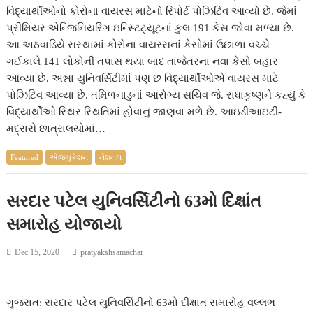
વિદ્યાર્થીઓનો કોરોના વાયરસ માટેનો રિપોર્ટ પોઝિટિવ આવ્યો છે. જેમાં
પ્રીમિયર એન્જિનિયરિંગ ઇન્સ્ટિટ્યૂટનાં કુલ 191 કેસ જોવા મળ્યા છે.
આ અઠવાડિયે સંસ્થામાં કોરોના વાયરસનાં કેસોમાં ઉછાળા વચ્ચે
ગઈકાલે 141 લોકોની તપાસ થયા બાદ તાજેતરનાં નવા કેસો બહાર
આવ્યા છે. અન્ના યુનિવર્સિટીમાં પણ છ વિદ્યાર્થીઓએ વાયરસ માટે
પોઝિટિવ આવ્યા છે. તમિળનાડુનાં આરોગ્ય સચિવ જે. રાધાકૃષ્ણને કહ્યું કે
વિદ્યાર્થીઓ સ્થિર સ્થિતિમાં હોવાનું જાણવા મળે છે. આઇડીઆઇટી-
મદ્રાસે છાત્રાલયોમાં…
Featured
એજ્યુકેશન
નેશનલ
સરદાર પટેલ યુનિવર્સિટીનો 63મો દિક્ષાંત
સમારોહ યોજાયો
Dec 15, 2020
pratyakshsamachar
ગુજરાત: સરદાર પટેલ યુનિવર્સિટીનો 63મો દીક્ષાંત સમારોહ વલ્લભ