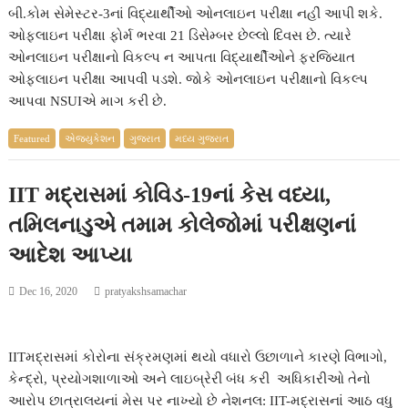
બી.કોમ સેમેસ્ટર-3નાં વિદ્યાર્થીઓ ઓનલાઇન પરીક્ષા નહીં આપી શકે.
ઓફલાઇન પરીક્ષા ફોર્મ ભરવા 21 ડિસેમ્બર છેલ્લો દિવસ છે. ત્યારે
ઓનલાઇન પરીક્ષાનો વિકલ્પ ન આપતા વિદ્યાર્થીઓને ફરજિયાત
ઓફલાઇન પરીક્ષા આપવી પડશે. જોકે ઓનલાઇન પરીક્ષાનો વિકલ્પ
આપવા NSUIએ માગ કરી છે.
Featured
એજ્યુકેશન
ગુજરાત
મધ્ય ગુજરાત
IIT મદ્રાસમાં કોવિડ-19નાં કેસ વધ્યા,
તમિલનાડુએ તમામ કોલેજોમાં પરીક્ષણનાં
આદેશ આપ્યા
Dec 16, 2020
pratyakshsamachar
IITમદ્રાસમાં કોરોના સંક્રમણમાં થયો વધારો ઉછાળાને કારણે વિભાગો,
કેન્દ્રો, પ્રયોગશાળાઓ અને લાઇબ્રેરી બંધ કરી અધિકારીઓ તેનો
આરોપ છાત્રાલયનાં મેસ પર નાખ્યો છે નેશનલ: IIT-મદ્રાસનાં આઠ વધુ