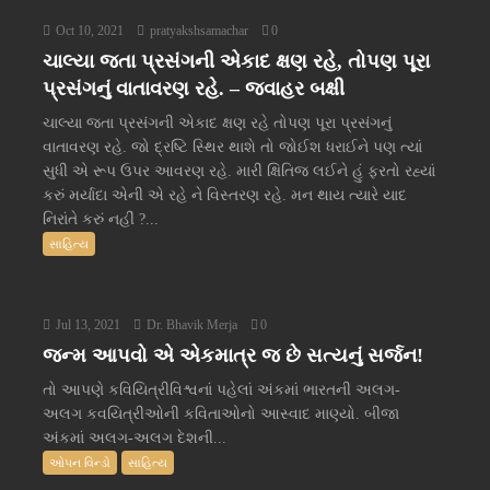
Oct 10, 2021
pratyakshsamachar
0
ચાલ્યા જતા પ્રસંગની એકાદ ક્ષણ રહે, તોપણ પૂરા
પ્રસંગનું વાતાવરણ રહે. – જવાહર બક્ષી
ચાલ્યા જતા પ્રસંગની એકાદ ક્ષણ રહે તોપણ પૂરા પ્રસંગનું
વાતાવરણ રહે. જો દ્રષ્ટિ સ્થિર થાશે તો જોઈશ ધરાઈને પણ ત્યાં
સુધી એ રૂપ ઉપર આવરણ રહે. મારી ક્ષિતિજ લઈને હું ફરતો રહ્યાં
કરું મર્યાદા એની એ રહે ને વિસ્તરણ રહે. મન થાય ત્યારે યાદ
નિરાંતે કરું નહીં ?...
સાહિત્ય
Jul 13, 2021
Dr. Bhavik Merja
0
જન્મ આપવો એ એકમાત્ર જ છે સત્યનું સર્જન!
તો આપણે કવિયિત્રીવિશ્વનાં પહેલાં અંકમાં ભારતની અલગ-
અલગ કવયિત્રીઓની કવિતાઓનો આસ્વાદ માણ્યો. બીજા
અંકમાં અલગ-અલગ દેશની...
ઓપન વિન્ડો
સાહિત્ય