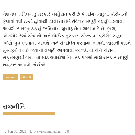
નેશનલ: તમિલનાડુ સરકારે જાહેરાત કરી છે કે તામિલનાડુમાં કોરોનાનો
ફેલાવો વધી રહ્યો હોવાથી 23મી તારીખે રવિવારે સંપૂર્ણ કર્ફ્યુ લાદવામાં
આવશે. સમગ્ર કર્ફ્યુ દરમિયાન, મુસાફરોના લાભ માટે સેન્ટ્રલ,
એગમોર રેલ્વે સ્ટેશનો અને કોઈમ્બતુર બસ સ્ટેન્ડ પર પ્રોસેસર દ્વારા
ઓટો બુક કરવામાં આવશે અને સંચાલિત કરવામાં આવશે. ભાડાની કારને
મુસાફરોને લઈ જવાની મંજૂરી આપવામાં આવશે. લોકોને કોરોના
સંક્રમણથી બચાવવા માટે લેવાયેલા નિવારક પગલાં સાથે સરકારે સંપૂર્ણ
સહકાર આપવો જોઈએ.
Featured
નેશનલ
રાજનીતિ
Jun 30, 2021
pratyakshsamachar
0