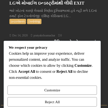
LGએ મોબાઈલ ઇન્ડસ્ટ્રીમાંથી લીધી EXIT
ભારે ખોટનાં કારણે લેવાયો નિર્ણય દુનિયાભરમાં હવે નહીં મળે LGનાં
સ્માર્ટ ફોન ટેકનોલોજી: દક્ષિણ કોરિયાનાં LG...
ઇન્ટરનેશનલ
ટેક્નોલોજી
Dec 14, 2020
pratyakshsamachar
0
Nokia PureBook X14 પ્રીમિયમ લેપટોપ ભારતમાં
We respect your privacy
લોન્ચ થયું
Cookies help us improve your experience, deliver
ભારતમાં Nokia સ્માર્ટફોન ખૂબ જ લોકપ્રિય છે. તેમની સ્માર્ટફોન
personalized content, and analyze traffic. You can
બોડી અને સ્ટોક Android ફોન્સ લોકોનાં લોકપ્રિયતાનું...
choose which cookies to allow by clicking
Customize
.
ટેક્નોલોજી
Click
Accept All
to consent or
Reject All
to decline
પ્રત્યક્ષ વિશે
non-essential cookies.
Contact Us
Privacy Policy
Customize
‘કૂકડે કૂક’ એક પ્રયોગ
Uvaach
Reject All