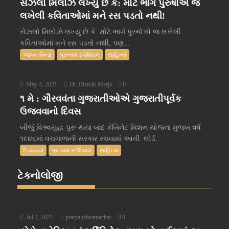
સેઝલો મિલોઝે લખ્યું છે કે: મોટે ભાગે પુરુષોએ જ
લખેલી કવિતાઓમાં મને રસ પડતો નથી!
સેઝલો મિલોઝે લખ્યું છે કે: મોટે ભાગે પુરુષોએ જ લખેલી
કવિતાઓમાં મને રસ પડતો નથી, પણ...
ઓપન વિન્ડો
પ્રત્યક્ષ સ્પેશિયલ
સાહિત્ય
May 4, 2021
Dr. Bhavik Merja
0
૧ મે : ગૌરવવંતા ગુજરાતીઓએ ગુજરાતીપૂર્વક
ઉજવવાનો દિવસ
બીજું વિશ્ર્વયુદ્ધ પુરૂ થયા બાદ કેબિનેટ મિશન યોજના મુજબ વર્ષ
૧૯૪૬માં વચગાળાની સરકાર રચવામાં આવી. લોર્ડ...
Featured
પ્રત્યક્ષ સ્પેશિયલ
સાહિત્ય
ટેક્નોલોજી
Jul 4, 2021
pratyakshsamachar
0