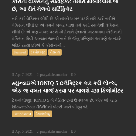
કોરોના વેક્સિનનું સર્ટિફિકેટ તમારા મોબાઈલમાં જ
છે, આ રીતે મેળવો સર્ટિફિકેટ
તમે કઈ વેક્સિન લીધી છે એ તમને ખબર પડશે તમે કઈ તારીખે
વેક્સિન લીધી છે એ તમને ખબર પડશે તમે ક્યાં સ્થળેથી વેક્સિન
લીધી છે એ પણ ખબર પડશે કોરોનાને ફેલાતો અટકાવવા કોરીનાની
વેક્સિન લેવી અત્યંત જરૂરી બને છે જેનું પરિણામ આપણે અત્યારે
જોઈ રહ્યા છીએ કે કોરોનાનાં...
Featured
ટેક્નોલોજી
નેશનલ
Apr 7, 2021
pratyakshsamachar
0
હ્યુન્ડાઇએ IONIQ 5 ઇલેક્ટ્રિક કાર કરી લોન્ચ,
એક જ વખત ચાર્જ કરવા પર ચાલશે 430 કિલોમીટર
ટેકનોલોજી: IONIQ 5 બે વેરિયન્ટમાં ઉપલબ્ધ છે. એક જે 72.6
kilowatt-hour (kWh)ની બેટરી અને બીજી જે...
ઇન્ટરનેશનલ
ટેક્નોલોજી
Apr 5, 2021
pratyakshsamachar
0