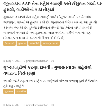
જૂનાગઢમાં AAP નેતા મહેશ સવાણી અને ઈસુદાન ગઢવી પર
હુમલો, ગાડીઓનાં કાચ તોડ્યાં
ગુજરાત: AAPનાં નેતા મહેશ સવાણી અને ઈસુદાન ગઢવી પર કેટલાંક
અજાણ્યા શખ્સોએ હુમલો કર્યો છે. જૂનાગઢનાં લેરિયા ગામમાં આ હુમલો
કરવામાં આવ્યો છે. હુમલા દરમિયાન તેમની ગાડીઓનાં કાચ પણ તોડી
નાખવામાં આવ્યાં છે. આ હુમલામાં આમ આદમી પાર્ટીનાં નેતાઓ પણ
ઈજાગ્રસ્ત થયા છે. ઘટનાની વિગત એવી છે કે,...
Featured
ગુજરાત
રાજનીતિ
સૌરાષ્ટ્ર-કચ્છ
May 4, 2021
pratyakshsamachar
0
મુખ્યમંત્રીએ કરુણા દાખવી : ગુજરાતના 36 શહેરોમાં
વધારાના નિયંત્રણો
અગાઉ જે 8 મહાનગરો સહિત ૨૯ શહેરોમાં કોરોના કરફ્યુ હતો તે ઉપરાંત
હવે વધુ 7 શહેરો...
ગુજરાત
રાજનીતિ
May 4, 2021
pratyakshsamachar
0