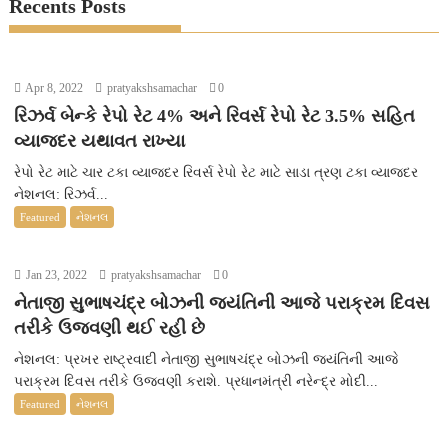
Recents Posts
Apr 8, 2022
pratyakshsamachar
0
રિઝર્વ બેન્કે રેપો રેટ 4% અને રિવર્સ રેપો રેટ 3.5% સહિત
વ્યાજદર યથાવત રાખ્યા
રેપો રેટ માટે ચાર ટકા વ્યાજદર રિવર્સ રેપો રેટ માટે સાડા ત્રણ ટકા વ્યાજદર
નેશનલ: રિઝર્વ...
Featured
નેશનલ
Jan 23, 2022
pratyakshsamachar
0
નેતાજી સુભાષચંદ્ર બોઝની જયંતિની આજે પરાક્રમ દિવસ
તરીકે ઉજવણી થઈ રહી છે
નેશનલ: પ્રખર રાષ્ટ્રવાદી નેતાજી સુભાષચંદ્ર બોઝની જયંતિની આજે
પરાક્રમ દિવસ તરીકે ઉજવણી કરાશે. પ્રધાનમંત્રી નરેન્દ્ર મોદી...
Featured
નેશનલ