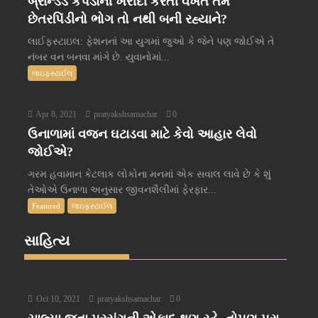
બ્રાન્ડેડ કપડાંની ખરીદી કરતી વખતે તમે
છેતરપિંડીનો ભોગ તો નથી બની રહ્યાને?
લાઈફસ્ટાઇલ: ફેશનનાં આ યુગમાં જુઓ કે જેને પણ જોઈએ તે
નંબર વન બનવા માંગે છે. યુવાનોમાં...
લાઇફસ્ટાઈલ
Apr 8, 2021
pratyakshsamachar
0
ઉનાળામાં વજન ઘટાડવા માટે કેવો આહાર લેવો
જોઈએ?
ગરમ હવામાન કેટલાક લોકોના મનમાં એક સવાલ લાવે છે કે શું
તેઓએ ઉનાળા અનુસાર જીવનશૈલીમાં ફેરફાર...
Featured
લાઇફસ્ટાઈલ
સાહિત્ય
Oct 10, 2021
pratyakshsamachar
0