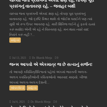
ચાલ્યા જતા પ્રસંગની એકાદ ક્ષણ રહે, તોપણ પૂરા
પ્રસંગનું વાતાવરણ રહે. – જવાહર બક્ષી
ચાલ્યા જતા પ્રસંગની એકાદ ક્ષણ રહે તોપણ પૂરા પ્રસંગનું
વાતાવરણ રહે. જો દ્રષ્ટિ સ્થિર થાશે તો જોઈશ ધરાઈને પણ ત્યાં
સુધી એ રૂપ ઉપર આવરણ રહે. મારી ક્ષિતિજ લઈને હું ફરતો રહ્યાં
કરું મર્યાદા એની એ રહે ને વિસ્તરણ રહે. મન થાય ત્યારે યાદ
નિરાંતે કરું નહીં ?...
સાહિત્ય
Jul 13, 2021
Dr. Bhavik Merja
0
જન્મ આપવો એ એકમાત્ર જ છે સત્યનું સર્જન!
તો આપણે કવિયિત્રીવિશ્વનાં પહેલાં અંકમાં ભારતની અલગ-
અલગ કવયિત્રીઓની કવિતાઓનો આસ્વાદ માણ્યો. બીજા
અંકમાં અલગ-અલગ દેશની...
ઓપન વિન્ડો
સાહિત્ય
Jul 6, 2021
Dr. Bhavik Merja
0