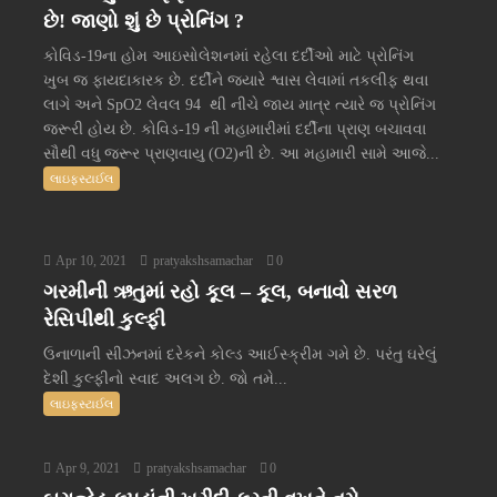
છે! જાણો શું છે પ્રોનિંગ ?
કોવિડ-19ના હોમ આઇસોલેશનમાં રહેલા દર્દીઓ માટે પ્રોનિંગ
ખુબ જ ફાયદાકારક છે. દર્દીને જ્યારે શ્વાસ લેવામાં તકલીફ થવા
લાગે અને SpO2 લેવલ 94 થી નીચે જાય માત્ર ત્યારે જ પ્રોનિંગ
જરૂરી હોય છે. કોવિડ-19 ની મહામારીમાં દર્દીના પ્રાણ બચાવવા
સૌથી વધુ જરૂર પ્રાણવાયુ (O2)ની છે. આ મહામારી સામે આજે...
લાઇફસ્ટાઈલ
Apr 10, 2021
pratyakshsamachar
0
ગરમીની ઋતુમાં રહો કૂલ – કૂલ, બનાવો સરળ
રેસિપીથી કુલ્ફી
ઉનાળાની સીઝનમાં દરેકને કોલ્ડ આઈસ્ક્રીમ ગમે છે. પરંતુ ઘરેલું
દેશી કુલ્ફીનો સ્વાદ અલગ છે. જો તમે...
લાઇફસ્ટાઈલ
Apr 9, 2021
pratyakshsamachar
0