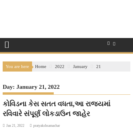
You are here
Home
2022
January
21
Day:
January 21, 2022
કોવિડના કેસ સતત વધતા,આ રાજ્યમાં
રવિવારે સંપૂર્ણ લોકડાઉન જાહેર
Jan 21, 2022
pratyakshsamachar