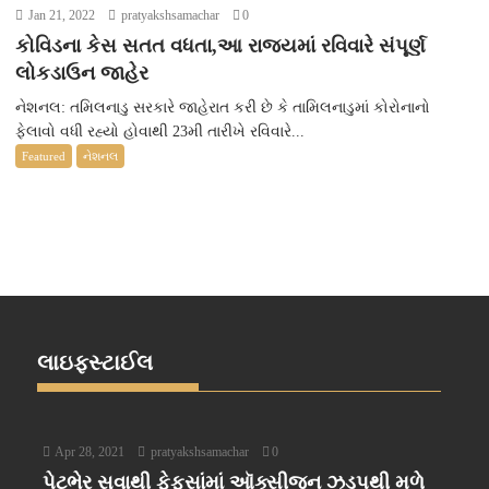
Jan 21, 2022
pratyakshsamachar
0
કોવિડના કેસ સતત વધતા,આ રાજ્યમાં રવિવારે સંપૂર્ણ
લોકડાઉન જાહેર
નેશનલ: તમિલનાડુ સરકારે જાહેરાત કરી છે કે તામિલનાડુમાં કોરોનાનો
ફેલાવો વધી રહ્યો હોવાથી 23મી તારીખે રવિવારે...
Featured
નેશનલ
લાઇફસ્ટાઈલ
Apr 28, 2021
pratyakshsamachar
0
પેટભેર સુવાથી ફેફસાંમાં ઑક્સીજન ઝડપથી મળે