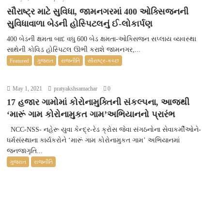
સૌરાષ્ટ્ર માટે સુવિધા, જામનગરમાં 400 ઓક્સિજનની
સુવિધાવાળા બેડની હોસ્પિટલનું ઈ-લોકાર્પણ
400 બેડની ક્ષમતા બાદ વધુ 600 બેડ ક્ષમતા-ઓક્સિજન સપ્લાય વ્યવસ્થા
સાથેની કોવિડ હોસ્પિટલ ઊભી કરાશે જામનગર,...
Featured
ગુજરાત
રાજનીતિ
સૌરાષ્ટ્ર-કચ્છ
May 1, 2021
pratyakshsamachar
0
17 હજાર ગામોમાં કોરોનામુક્તિની સંકલ્પના, આજથી
‘મારૂં ગામ કોરોનામુકત ગામ’અભિયાનનો પ્રારંભ
NCC-NSS- નહેરૂ યુવા કેન્દ્ર-રેડ ક્રોસ જેવા સંગઠનોના સેવાકર્મીઓને-
ધર્મસંસ્થાના કાર્યકરોને ‘મારૂં ગામ કોરોનામુકત ગામ’ અભિયાનમાં
જનજાગૃતિ...
ગુજરાત
રાજનીતિ