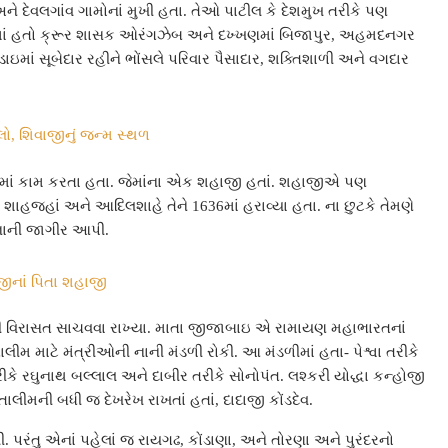
 અને દેવલગાંવ ગામોનાં મુખી હતા. તેઓ પાટીલ કે દેશમુખ તરીકે પણ
ાં હતો ક્રૂર શાસક ઓરંગઝેબ અને દખ્ખણમાં બિજાપુર, અહમદનગર
ઇમાં સૂબેદાર રહીને ભોંસલે પરિવાર પૈસાદાર, શક્તિશાળી અને વગદાર
્લો, શિવાજીનું જન્મ સ્થળ
બામાં કામ કરતા હતા. જેમાંના એક શહાજી હતાં. શહાજીએ પણ
 શાહજહાં અને આદિલશાહે તેને 1636માં હરાવ્યા હતા. ના છુટકે તેમણે
ે નાની જાગીર આપી.
જીનાં પિતા શહાજી
ની વિરાસત સાચવવા રાખ્યા. માતા જીજાબાઇ એ રામાયણ મહાભારતનાં
ાલીમ માટે મંત્રીઓની નાની મંડળી રોકી. આ મંડળીમાં હતા- પેશ્વા તરીકે
ીકે રઘુનાથ બલ્લાલ અને દાબીર તરીકે સોનોપંત. લશ્કરી યોદ્ધા કન્હોજી
લીમની બધી જ દેખરેખ રાખતાં હતાં, દાદાજી કોંડદેવ.
ી. પરંતુ એનાં પહેલાં જ રાયગઢ, કોંડાણા, અને તોરણા અને પુરંદરનો