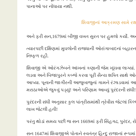
પાનાઓ પર નોંધાયા નથી.
શિવાજીનાં આક્રમણ સામે રક્
અને ફરી સન,1679માં બીજી વખત સુરત પર હુમલો કર્યો. અને ત
ત્યારપછી દક્ષિણમાં મુઘલોની રાજધાની ઓરાંગાબાદનાં બહારના ક્
નિષ્ફળ રહી.
શિવાજી એ ઓરંગઝેબને આંખનાં કણાની જેમ ખૂંચવા લાગ્યાં.
લડવા અને બિજાપુરને કબ્જે કરવા પૂરી સૈન્ય શક્તિ સાથે ઓર
આપ્યા. પૂનાની જાગીરની આજુબાજુનાં ગામને રંઝાડવામાં આવ્ય
મરાઠાઓએ જુકવું પડ્યું! અને પરિણામ આવ્યું પુરંદરની સંધી!
પુરંદરની સંધી અનુસાર કુલ પાંત્રીસમાંથી ત્રેવીસ જેટલાં કિલ્લ
લાખ જેટલી હતી!
પરંતુ થોડાં સમય પછી જ સન 1669માં ફરી સિંહગઢ, પુરંદર, 
સન 1647માં શિવાજીએ પોતાને સ્વતંત્ર હિન્દુ રાજાનાં રૂપમાં