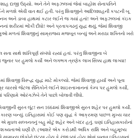
લશાહ દાજી ઉઠ્યો. અને તેને અફઝલખાં જેવાં બાહોશ સેનાપતિને
 લઈને મળશે એવી વાત થઈ હતી. પરંતુ શિવાજીને આદિલશાહની કપટની બૂ
નખ અને ડાબા હાથમાં કટાર લઈને જ ગયાં હતાં! અને અફઝલખાં કંઇક
 શરીરમાં ભોંકી દીધો! અને પ્રતાપગઢનું યુદ્ધ થયું, જેમાં શિવાજી
 વસ્તુઓ મળતાં શિવાજીનું સામ્રાજ્ય મજબૂત બન્યું અને મરાઠા શક્તિનો ખરો
થે શાંતિપૂર્ણ સંબંધો રહ્યાં હતાં. પરંતુ શિવાજીના બે
ાર પર હુમલો કર્યો અને લગભગ ત્રણેક લાખ સિક્કા હાથ લાગ્યા!
િવાજી વિરૂદ્ધ યુદ્ધ માટે મોકલ્યો. જેમાં શિવાજી હાર્યા અને પૂના
્ર ચારસો જેટલા સૈનિકોને લઈને શાઇસ્તાખાનનાં કેમ્પ પર હુમલો કર્યો,
ાં પરિણામે ઓરંગઝેબે તેને પાછો બોલાવી લીધો.
 શિવાજીની સુરત લૂંટ! સન 1664માં શિવાજીએ સુરત શહેર પર હુમલો કર્યો.
ું કારણ બન્યું. ઇતિહાસમાં કોઈ પણ યુદ્ધ કે આક્રમણ પાછળ મુખ્ય ચાર
ત એ મુઘલ સલ્તનતનું બહુ મોટું શહેર અને બંદર હતું. ઘણાં ઇતિહાસકારોનાં
ાની શક્યતાઓ ઘણી છે. (આશરે એક કરોડથી અધિક રાશિ અને બહુમૂલ્ય
એ સામાન્ય લોકોને લૂંટ્યા હોય કે રંજાડ્યાં હોય એવાં બનાવ ઇતિહાસનાં