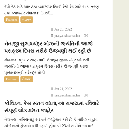
રેપો રેટ માટે ચાર ટકા વ્યાજદર રિવર્સ રેપો રેટ માટે સાડા ત્રણ
ટકા વ્યાજદર નેશનલ: રિઝર્વ...
Featured
નેશનલ
Jan 23, 2022
pratyakshsamachar
0
નેતાજી સુભાષચંદ્ર બોઝની જયંતિની આજે
પરાક્રમ દિવસ તરીકે ઉજવણી થઈ રહી છે
નેશનલ: પ્રખર રાષ્ટ્રવાદી નેતાજી સુભાષચંદ્ર બોઝની
જયંતિની આજે પરાક્રમ દિવસ તરીકે ઉજવણી કરાશે.
પ્રધાનમંત્રી નરેન્દ્ર મોદી...
Featured
નેશનલ
Jan 21, 2022
pratyakshsamachar
0
કોવિડના કેસ સતત વધતા,આ રાજ્યમાં રવિવારે
સંપૂર્ણ લોકડાઉન જાહેર
નેશનલ: તમિલનાડુ સરકારે જાહેરાત કરી છે કે તામિલનાડુમાં
કોરોનાનો ફેલાવો વધી રહ્યો હોવાથી 23મી તારીખે રવિવારે...