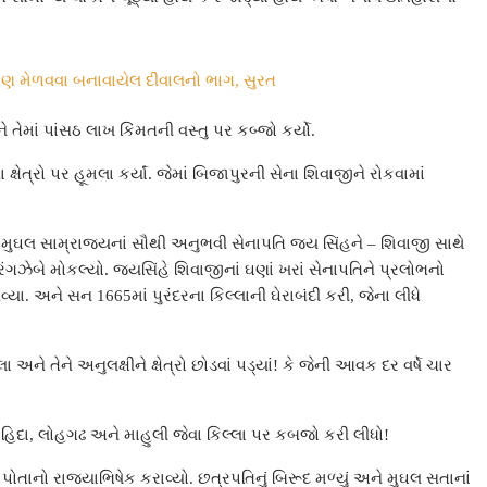
ષણ મેળવવા બનાવાયેલ દીવાલનો ભાગ, સુરત
ેમાં પાંસઠ લાખ કિંમતની વસ્તુ પર કબ્જો કર્યો.
ષેત્રો પર હૂમલા કર્યાં. જેમાં બિજાપુરની સેના શિવાજીને રોકવામાં
 મુઘલ સામ્રાજ્યનાં સૌથી અનુભવી સેનાપતિ જય સિંહને – શિવાજી સાથે
ંગઝેબે મોકલ્યો. જયસિંહે શિવાજીનાં ઘણાં ખરાં સેનાપતિને પ્રલોભનો
ા. અને સન 1665માં પુરંદરના કિલ્લાની ઘેરાબંદી કરી, જેના લીધે
ા અને તેને અનુલક્ષીને ક્ષેત્રો છોડવાં પડ્યાં! કે જેની આવક દર વર્ષે ચાર
રોહિદા, લોહગઢ અને માહુલી જેવા કિલ્લા પર કબજો કરી લીધો!
 પોતાનો રાજ્યાભિષેક કરાવ્યો. છત્રપતિનું બિરૂદ મળ્યું અને મુઘલ સતાનાં