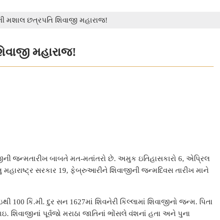
ની મશાલ છત્રપતિ શિવાજી મહારાજ!
શિવાજી મહારાજ!
જીની જન્મતારીખ બાબતે મત-મતાંતરો છે. અમુક ઇતિહાસકારો 6, એપ્રિલ
તુ મહારાષ્ટ્ર સરકાર 19, ફેબ્રુઆરીને શિવાજીની જન્મદિવસ તારીખ માને
ઇથી 100 કિ.મી. દુર સન 1627માં શિવનેરી કિલ્લામાં શિવાજીનો જન્મ. પિતા
શિવાજીનાં પૂર્વજો મરાઠા જાતિનાં ભોંસલે વંશનાં હતા અને પુના