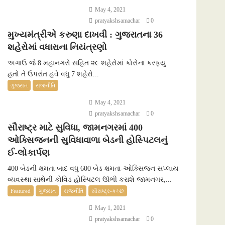
May 4, 2021
pratyakshsamachar
0
મુખ્યમંત્રીએ કરુણા દાખવી : ગુજરાતના 36
શહેરોમાં વધારાના નિયંત્રણો
અગાઉ જે 8 મહાનગરો સહિત ૨૯ શહેરોમાં કોરોના કરફ્યુ
હતો તે ઉપરાંત હવે વધુ 7 શહેરો...
ગુજરાત
રાજનીતિ
May 4, 2021
pratyakshsamachar
0
સૌરાષ્ટ્ર માટે સુવિધા, જામનગરમાં 400
ઓક્સિજનની સુવિધાવાળા બેડની હોસ્પિટલનું
ઈ-લોકાર્પણ
400 બેડની ક્ષમતા બાદ વધુ 600 બેડ ક્ષમતા-ઓક્સિજન સપ્લાય
વ્યવસ્થા સાથેની કોવિડ હોસ્પિટલ ઊભી કરાશે જામનગર,...
Featured
ગુજરાત
રાજનીતિ
સૌરાષ્ટ્ર-કચ્છ
May 1, 2021
pratyakshsamachar
0