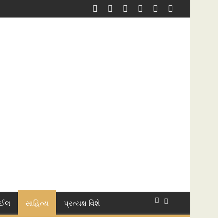
ાઈલ
સાહિત્ય
પ્રત્યક્ષ વિશે