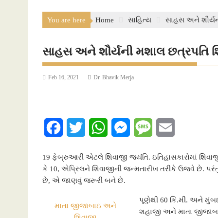
You are here
Home
સાહિત્ય
સાહસ અને શૌર્ય
સાહસ અને શૌર્યની મશાલ છત્રપતિ 
Feb 16, 2021
Dr. Bhavik Merja
F
T
W
M
M
E
a
w
h
e
e
m
19 ફેબ્રુઆરી એટલે શિવાજી જયંતિ. ઇતિહાસકારોમાં શિવા
c
i
a
s
s
a
કે 10, એપ્રિલને શિવાજીની જન્મતારીખ તરીકે ઉજવે છે. પરં
છે, એ જાણવું જરૂરી બને છે.
e
t
t
s
s
i
પૂણેથી 60 કિ.મી. અને મુંબ
b
t
s
e
a
l
માતા જીજાબાઇ અને
શહાજી અને માતા જીજાબાઇ. 
શિવાજી