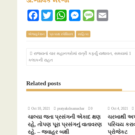
ડૉ.ભાવિક મેરજા
F
T
W
M
M
E
a
w
h
e
e
m
એજ્યુકેશન
પ્રત્યક્ષ સ્પેશિયલ
સાહિત્ય
c
i
a
s
s
a
e
t
t
s
s
i
Post
રાજ્યનાં ચાર મહાનગરોમાં રાત્રી કર્ફ્યું યથાવત, સમયમાં 1
કલાકની રાહત
b
t
s
e
a
l
navigation
o
e
A
n
g
Related posts
o
r
p
g
e
k
p
e
r
Oct 10, 2021
pratyakshsamachar
0
Oct 4, 2021
ચાલ્યા જતા પ્રસંગની એકાદ ક્ષણ
ચરખાથી અપ
રહે, તોપણ પૂરા પ્રસંગનું વાતાવરણ
પરિચય કરાવ
રહે. – જવાહર બક્ષી
પ્રોજેકટ