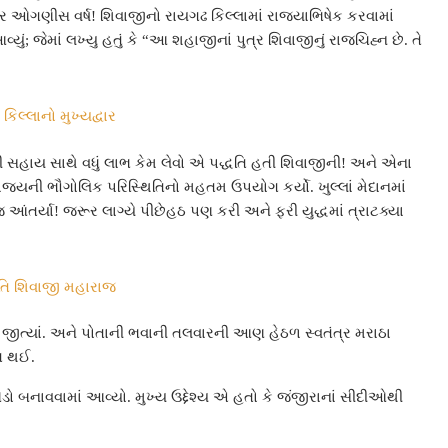
ાત્ર ઓગણીસ વર્ષ! શિવાજીનો રાયગઢ કિલ્લામાં રાજ્યાભિષેક કરવામાં
; જેમાં લખ્યુ હતું કે “આ શહાજીનાં પુત્ર શિવાજીનું રાજચિહ્ન છે. તે
કિલ્લાનો મુખ્યદ્વાર
ી સહાય સાથે વધું લાભ કેમ લેવો એ પદ્ધતિ હતી શિવાજીની! અને એના
રાજ્યની ભૌગોલિક પરિસ્થિતિનો મહતમ ઉપયોગ કર્યો. ખુલ્લાં મેદાનમાં
આંતર્યા! જરૂર લાગ્યે પીછેહઠ પણ કરી અને ફરી યુદ્ધમાં ત્રાટક્યા
તિ શિવાજી મહારાજ
 જીત્યાં. અને પોતાની ભવાની તલવારની આણ હેઠળ સ્વતંત્ર મરાઠા
િત થઈ.
 બનાવવામાં આવ્યો. મુખ્ય ઉદ્દેશ્ય એ હતો કે જંજીરાનાં સીદીઓથી