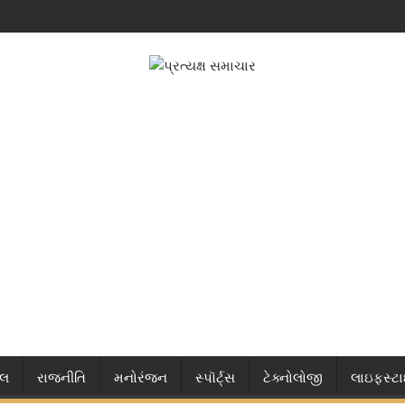
નલ
રાજનીતિ
મનોરંજન
સ્પૉર્ટ્સ
ટેક્નોલોજી
લાઇફસ્ટ