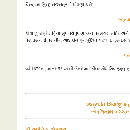
વિરુદ્ધમાં હિન્દુ રાજતંત્રની ઘોષણા કરી!
છત્રપ
શિવાજી ઘણાં મહિના સુધી ચિપુલણ અને પરસરામ મંદિર અને પ્ર
પ્રશાસનનાં પ્રાચીન આદર્શોને પુનર્જીવિત કરવાનો પ્રયાસ કર
પ્ર
વર્ષ 1679માં, માત્ર 53 વર્ષની ઉંમરે માંદગીના લીધે શિવાજીન
‘છત્રપતિ શિવાજી મહ
~અમિતાભ બચ્ચન (ટ