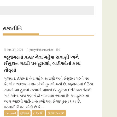
રાજનીતિ
Jun 30, 2021
pratyakshsamachar
0
જૂનાગઢમાં AAP નેતા મહેશ સવાણી અને
ઈસુદાન ગઢવી પર હુમલો, ગાડીઓનાં કાચ
તોડ્યાં
ગુજરાત: AAPનાં નેતા મહેશ સવાણી અને ઈસુદાન ગઢવી પર
કેટલાંક અજાણ્યા શખ્સોએ હુમલો કર્યો છે. જૂનાગઢનાં લેરિયા
ગામમાં આ હુમલો કરવામાં આવ્યો છે. હુમલા દરમિયાન તેમની
ગાડીઓનાં કાચ પણ તોડી નાખવામાં આવ્યાં છે. આ હુમલામાં
આમ આદમી પાર્ટીનાં નેતાઓ પણ ઈજાગ્રસ્ત થયા છે.
ઘટનાની વિગત એવી છે કે,...
Featured
ગુજરાત
રાજનીતિ
સૌરાષ્ટ્ર-કચ્છ