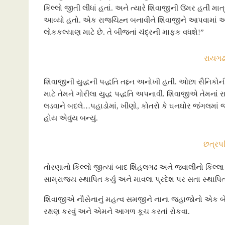
કિલ્લો જીતી લીધાં હતાં. અને ત્યારે શિવાજીની ઉંમર હતી મ
આવ્યો હતો. એક રાજચિહ્ન બનાવીને શિવાજીને આપવામાં આવ્યું
લોકકલ્યાણ માટે છે. તે બીજનાં ચંદ્રની માફક વધશે!”
રાયગઢ 
શિવાજીની યુદ્ધની પદ્ધતિ તદ્દન અનોખી હતી. ઓછા સૈનિકોન
માટે તેમને ગોરીલા યુદ્ધ પદ્ધતિ અપનાવી. શિવાજીએ તેમનાં 
લડવાને બદલે…પહાડોમાં, ખીણો, કોતરો કે ઘનઘોર જંગલમાં જ 
હોય એવુંય બન્યું.
છત્રપ
તોરણાનો કિલ્લો જીત્યાં બાદ શિહલગઢ અને જવાલીનો કિલ્લા
સામ્રાજ્ય સ્થાપિત કર્યું અને માવલા પ્રદેશ પર સતા સ્થાપ
શિવાજીએ નૌસેનાનું મહત્વ સમજીને નાના જહાજોનો એક બેડો
રક્ષણ કરવું અને એમને આગળ કૂચ કરતાં રોકવા.