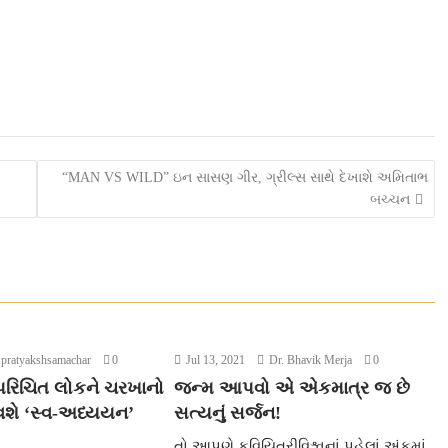
“MAN VS WILD” ઇન સાસણ ગીર, ગ્રીલ્સ સાથે દેખાશે અમિતાભ
બચ્ચન
pratyakshsamachar
0
Jul 13, 2021
Dr. Bhavik Merja
0
રિચિત લોકને ચરખાનો
જન્મ આપવો એ એકમાત્ર જ છે
શે ‘સ્વ-અધ્યયન’
સત્યનું સર્જન!
તો આપણે કવિયિત્રીવિશ્વનાં પહેલાં અંકમાં