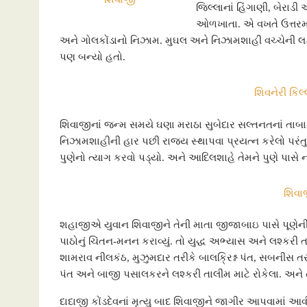
o
e
A
n
g
જિલ્લાનાં હિંગાણી, બેરાડી
ઓળખાતા. એ વખતે ઉત્તરમ
o
r
p
g
e
અને ગોલકોંડાનો નિઝામ. મુઘલ અને નિઝામશાહી વચ્ચેની લડા
k
p
e
પણ બન્યો હતો.
r
શિવનેરી કિલ
શિવાજીનાં જન્મ સમયે ઘણા મરાઠા સુબેદાર સલ્તનતનાં તા
નિઝામશાહીની હાર પછી રાજ્ય સ્થાપવા પ્રયત્ન કરેલો પરંતુ
પુણેનો ત્યાગ કરવો પડ્યો. અને આદિલશાહે તેમને પુણે પાસ
શિવા
શહાજીએ યુવાન શિવાજીને તેની માતા જીજાબાઇ પાસે પૂણે
પાઠોનું ચિંતન-મનન કરાવ્યું. તો યુદ્ધ અભ્યાસ અને લશ્કરી ત
શામરાવ નીલકંઠ, મુઝુમદાર તરીકે બાલક્રિશ્ન પંત, સબનીસ તર
પંત અને બાજી પસાલકરને લશ્કરી તાલીમ માટે રોકેલા. અને તા
દાદાજી કોંડદેવનાં મૃત્યુ બાદ શિવાજીને જાગીર આપવામાં આવ