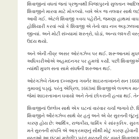
શિવાજીનાં વધતાં જતાં પ્રભુત્વથી બિજાપુરનો સુલતાન આદિ
શિવાજીને મારવા માટે મોકલ્યો. બન્ને એક જ તલવાર સાથે
આવી ગઈ. એટલે શિવાજી કવચ પહેરીને, જમણા હાથમાં વાઘ
હોશિયારી કરવાં ગ્યો કે શિવાજી એ તેનો વાઘ નખ અફઝલખાનનાં
જીત્યાં. અને મોટી સંખ્યામાં શસ્ત્રો, ઘોડાં, અન્ય લશ્કરી
ઉદય થયો.
અને એની તીવ્ર અસર ઓરંગઝેબ પર થઈ. શરૂઆતમાં મુઘલ સતા સા
અધિકારીઓએ અહમદનગર પર હુમલો કર્યો. પછી શિવાજીએ જુન
ત્યાંથી મુઘલ સતા સામે સંઘર્ષની શરુઆત થઈ.
ઓરંગઝેબે તેમના દખ્ખણના ગવર્નર શાઇસ્તાખાનને સન 1660માં શ
ગુમાવવું પડ્યું. પરંતુ એપ્રિલ, 1663માં શિવાજીએ લગભગ માત
જેમાં શાઇસ્તાખાન ઘવાયો અને તેનાં છોકરાની હત્યા થઈ. તેન
શિવાજીનાં ઉલ્લેખ સાથે એક ઘટનાં વારંવાર ચર્ચા જગાવે છે.
શિવાજીને ઔરંગઝેબ સાથે વેર હતું અને એ વેર સુરતની લૂંટન
કારણ હોય છે: આર્થિક, રાજકીય, ધાર્મિક કે સાંસ્કૃતિક. સુર
મતે સુરતની સંપત્તિ એ આક્રમણનું સૌથી મોટું કારણ હોવ
વસ્તુઓ આ લૂંટમાં મળેલી!) પરંતું સુરતની લૂંટ વખતે શિવાજી