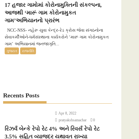
17 હજાર ગામોમાં કોરોનામુક્તિની સંકલ્પના,
આજથી ‘મારૂં ગામ કોરોનામુકત
ગામ’અભિયાનનો પ્રારંભ
NCC-NSS- નહેરૂ યુવા કેન્દ્ર-રેડ ક્રોસ જેવા સંગઠનોના
સેવાકર્મીઓને-ધર્મસંસ્થાના કાર્યકરોને ‘મારૂં ગામ કોરોનામુકત
ગામ’ અભિયાનમાં જનજાગૃતિ...
ગુજરાત
રાજનીતિ
Recents Posts
Apr 8, 2022
pratyakshsamachar
0
રિઝર્વ બેન્કે રેપો રેટ 4% અને રિવર્સ રેપો રેટ
3.5% સહિત વ્યાજદર યથાવત રાખ્યા