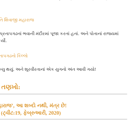
તિ શિવાજી મહારાજ
તાપગઢનાં ભવાની મંદીરમાં પૂજા કરતાં હતાં. અને પોતાનાં રાજ્યમાં
્યો.
તાપગઢનો કિલ્લો
ું મૃત્યુ થયું. અને શૂરવીરતાનાં એક યુગનો અંત આવી ગયો!
તણખો:
ારાજ’, આ શબ્દો નથી, મંત્ર છે!
્વીટ:19, ફેબ્રુઆરી, 2020)