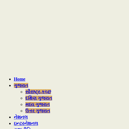
Home
ગુજરાત
સૌરાષ્ટ્ર-કચ્છ
દક્ષિણ ગુજરાત
મધ્ય ગુજરાત
ઉત્તર ગુજરાત
નેશનલ
ઇન્ટરનેશનલ