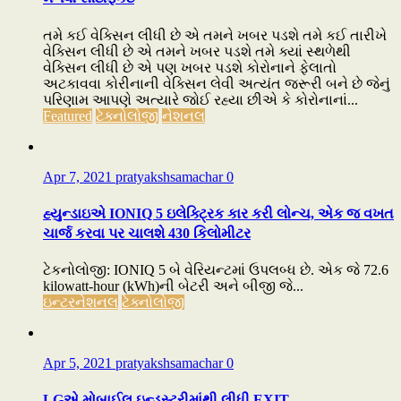
તમે કઈ વેક્સિન લીધી છે એ તમને ખબર પડશે તમે કઈ તારીખે
વેક્સિન લીધી છે એ તમને ખબર પડશે તમે ક્યાં સ્થળેથી
વેક્સિન લીધી છે એ પણ ખબર પડશે કોરોનાને ફેલાતો
અટકાવવા કોરીનાની વેક્સિન લેવી અત્યંત જરૂરી બને છે જેનું
પરિણામ આપણે અત્યારે જોઈ રહ્યા છીએ કે કોરોનાનાં...
Featured
ટેક્નોલોજી
નેશનલ
Apr 7, 2021
pratyakshsamachar
0
હ્યુન્ડાઇએ IONIQ 5 ઇલેક્ટ્રિક કાર કરી લોન્ચ, એક જ વખત
ચાર્જ કરવા પર ચાલશે 430 કિલોમીટર
ટેકનોલોજી: IONIQ 5 બે વેરિયન્ટમાં ઉપલબ્ધ છે. એક જે 72.6
kilowatt-hour (kWh)ની બેટરી અને બીજી જે...
ઇન્ટરનેશનલ
ટેક્નોલોજી
Apr 5, 2021
pratyakshsamachar
0
LGએ મોબાઈલ ઇન્ડસ્ટ્રીમાંથી લીધી EXIT