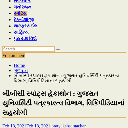
રાજનીતિ
મનોરંજન
સ્પૉર્ટ્સ
ટેક્નોલોજી
લાઇફસ્ટાઈલ
સાહિત્ય
પ્રત્યક્ષ વિશે
You are here
Home
ગુજરાત
બીબીસી સ્પૉટ્સ હેકાથોન : ગુજરાત યુનિવર્સિટી પત્રકારત્વ
વિભાગ, વિકિપીડિયાનાં સહયોગી
બીબીસી સ્પૉટ્સ હેકાથોન : ગુજરાત
યુનિવર્સિટી પત્રકારત્વ વિભાગ, વિકિપીડિયાનાં
સહયોગી
Feb 18, 2021
Feb 18, 2021
pratyakshsamachar