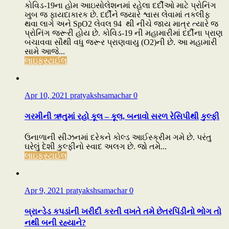
કોવિડ-19ના હોમ આઇસોલેશનમાં રહેલા દર્દીઓ માટે પ્રોનિંગ
ખુબ જ ફાયદાકારક છે. દર્દીને જ્યારે શ્વાસ લેવામાં તકલીફ
થવા લાગે અને SpO2 લેવલ 94 થી નીચે જાય માત્ર ત્યારે જ
પ્રોનિંગ જરૂરી હોય છે. કોવિડ-19 ની મહામારીમાં દર્દીના પ્રાણ
બચાવવા સૌથી વધુ જરૂર પ્રાણવાયુ (O2)ની છે. આ મહામારી
સામે આજે...
લાઇફસ્ટાઈલ
Apr 10, 2021
pratyakshsamachar
0
ગરમીની ઋતુમાં રહો કૂલ – કૂલ, બનાવો સરળ રેસિપીથી કુલ્ફી
ઉનાળાની સીઝનમાં દરેકને કોલ્ડ આઈસ્ક્રીમ ગમે છે. પરંતુ
ઘરેલું દેશી કુલ્ફીનો સ્વાદ અલગ છે. જો તમે...
લાઇફસ્ટાઈલ
Apr 9, 2021
pratyakshsamachar
0
બ્રાન્ડેડ કપડાંની ખરીદી કરતી વખતે તમે છેતરપિંડીનો ભોગ તો
નથી બની રહ્યાને?