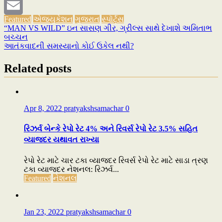
Message
Featured
એજ્યુકેશન
ગુજરાત
સ્પૉર્ટ્સ
Email
“MAN VS WILD” ઇન સાસણ ગીર, ગ્રીલ્સ સાથે દેખાશે અમિતાભ
Post
બચ્ચન
navigation
આતંકવાદની સમસ્યાનો કોઈ ઉકેલ નથી?
Related posts
Apr 8, 2022
pratyakshsamachar
0
રિઝર્વ બેન્કે રેપો રેટ 4% અને રિવર્સ રેપો રેટ 3.5% સહિત
વ્યાજદર યથાવત રાખ્યા
રેપો રેટ માટે ચાર ટકા વ્યાજદર રિવર્સ રેપો રેટ માટે સાડા ત્રણ
ટકા વ્યાજદર નેશનલ: રિઝર્વ...
Featured
નેશનલ
Jan 23, 2022
pratyakshsamachar
0