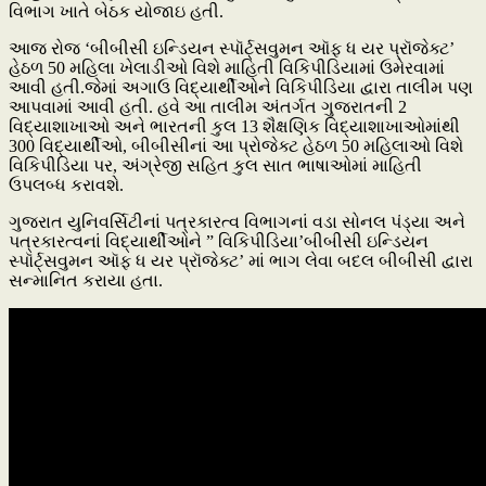
વિભાગ ખાતે બેઠક યોજાઇ હતી.
આજ રોજ ‘બીબીસી ઇન્ડિયન સ્પૉર્ટ્સવુમન ઑફ ધ યર પ્રૉજેક્ટ’
હેઠળ 50 મહિલા ખેલાડીઓ વિશે માહિતી વિકિપીડિયામાં ઉમેરવામાં
આવી હતી.જેમાં અગાઉ વિદ્યાર્થીઓને વિકિપીડિયા દ્વારા તાલીમ પણ
આપવામાં આવી હતી. હવે આ તાલીમ અંતર્ગત ગુજરાતની 2
વિદ્યાશાખાઓ અને ભારતની કુલ 13 શૈક્ષણિક વિદ્યાશાખાઓમાંથી
300 વિદ્યાર્થીઓ, બીબીસીનાં આ પ્રોજેક્ટ હેઠળ 50 મહિલાઓ વિશે
વિકિપીડિયા પર, અંગ્રેજી સહિત કુલ સાત ભાષાઓમાં માહિતી
ઉપલબ્ધ કરાવશે.
ગુજરાત યુનિવર્સિટીનાં પત્રકારત્વ વિભાગનાં વડા સોનલ પંડ્યા અને
પત્રકારત્વનાં વિદ્યાર્થીઓને ” વિકિપીડિયા’બીબીસી ઇન્ડિયન
સ્પૉર્ટ્સવુમન ઑફ ધ યર પ્રૉજેક્ટ’ માં ભાગ લેવા બદલ બીબીસી દ્વારા
સન્માનિત કરાયા હતા.