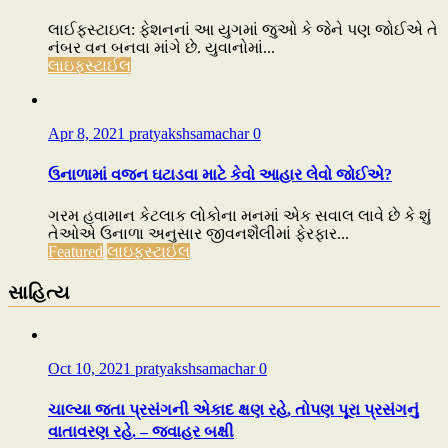
લાઈફસ્ટાઇલ: ફેશનનાં આ યુગમાં જુઓ કે જેને પણ જોઈએ તે
નંબર વન બનવા માંગે છે. યુવાનોમાં...
લાઇફસ્ટાઈલ
Apr 8, 2021
pratyakshsamachar
0
ઉનાળામાં વજન ઘટાડવા માટે કેવો આહાર લેવો જોઈએ?
ગરમ હવામાન કેટલાક લોકોના મનમાં એક સવાલ લાવે છે કે શું
તેઓએ ઉનાળા અનુસાર જીવનશૈલીમાં ફેરફાર...
Featured
લાઇફસ્ટાઈલ
સાહિત્ય
Oct 10, 2021
pratyakshsamachar
0
ચાલ્યા જતા પ્રસંગની એકાદ ક્ષણ રહે, તોપણ પૂરા પ્રસંગનું
વાતાવરણ રહે. – જવાહર બક્ષી