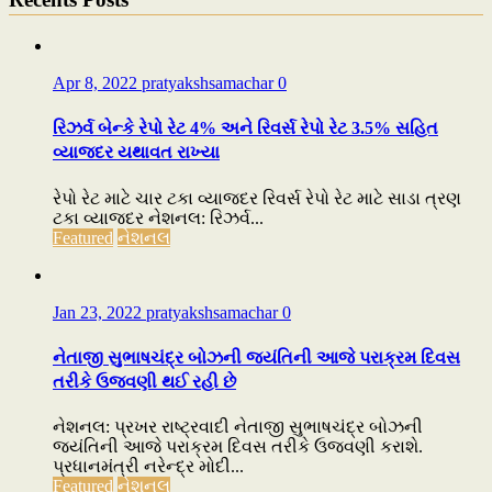
Apr 8, 2022
pratyakshsamachar
0
રિઝર્વ બેન્કે રેપો રેટ 4% અને રિવર્સ રેપો રેટ 3.5% સહિત
વ્યાજદર યથાવત રાખ્યા
રેપો રેટ માટે ચાર ટકા વ્યાજદર રિવર્સ રેપો રેટ માટે સાડા ત્રણ
ટકા વ્યાજદર નેશનલ: રિઝર્વ...
Featured
નેશનલ
Jan 23, 2022
pratyakshsamachar
0
નેતાજી સુભાષચંદ્ર બોઝની જયંતિની આજે પરાક્રમ દિવસ
તરીકે ઉજવણી થઈ રહી છે
નેશનલ: પ્રખર રાષ્ટ્રવાદી નેતાજી સુભાષચંદ્ર બોઝની
જયંતિની આજે પરાક્રમ દિવસ તરીકે ઉજવણી કરાશે.
પ્રધાનમંત્રી નરેન્દ્ર મોદી...
Featured
નેશનલ