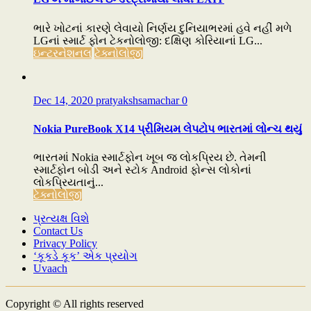
ભારે ખોટનાં કારણે લેવાયો નિર્ણય દુનિયાભરમાં હવે નહીં મળે
LGનાં સ્માર્ટ ફોન ટેકનોલોજી: દક્ષિણ કોરિયાનાં LG...
ઇન્ટરનેશનલ
ટેક્નોલોજી
Dec 14, 2020
pratyakshsamachar
0
Nokia PureBook X14 પ્રીમિયમ લેપટોપ ભારતમાં લોન્ચ થયું
ભારતમાં Nokia સ્માર્ટફોન ખૂબ જ લોકપ્રિય છે. તેમની
સ્માર્ટફોન બોડી અને સ્ટોક Android ફોન્સ લોકોનાં
લોકપ્રિયતાનું...
ટેક્નોલોજી
પ્રત્યક્ષ વિશે
Contact Us
Privacy Policy
‘કૂકડે કૂક’ એક પ્રયોગ
Uvaach
Copyright © All rights reserved