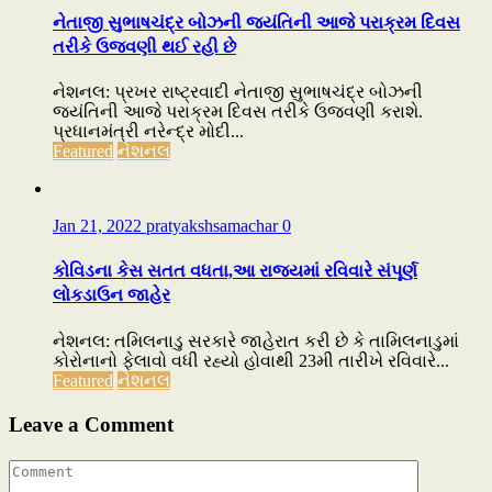
નેતાજી સુભાષચંદ્ર બોઝની જયંતિની આજે પરાક્રમ દિવસ
તરીકે ઉજવણી થઈ રહી છે
નેશનલ: પ્રખર રાષ્ટ્રવાદી નેતાજી સુભાષચંદ્ર બોઝની
જયંતિની આજે પરાક્રમ દિવસ તરીકે ઉજવણી કરાશે.
પ્રધાનમંત્રી નરેન્દ્ર મોદી...
Featured
નેશનલ
Jan 21, 2022
pratyakshsamachar
0
કોવિડના કેસ સતત વધતા,આ રાજ્યમાં રવિવારે સંપૂર્ણ
લોકડાઉન જાહેર
નેશનલ: તમિલનાડુ સરકારે જાહેરાત કરી છે કે તામિલનાડુમાં
કોરોનાનો ફેલાવો વધી રહ્યો હોવાથી 23મી તારીખે રવિવારે...
Featured
નેશનલ
Leave a Comment