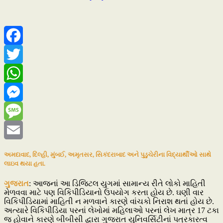
Facebook
Twitter
WhatsApp
Messenger
Message
Email
અમદાવાદ, દિલ્હી, મુંબઈ, અમૃતસર, સિકંદરાબાદ અને પુડુચેરીના વિદ્યાર્થીઓ સાથે
લાઇવ થયા હતા.
ગુજરાત
: આજનાં આ ડિજિટલ યુગમાં સામાન્ય રીતે લોકો માહિતી
મેળવવા માટે પણ વિકિપીડિયાનો ઉપયોગ કરતા હોય છે. ઘણી વાર
વિકિપીડિયામાં માહિતી ન મળવાને કારણે વાંચકો નિરાશ થતાં હોય છે.
અત્યારે વિકિપીડિયા પરનાં લેખોમાં મહિલાઓ પરનાં લેખ માત્ર 17 ટકા
જ હોવાને કારણે બીબીસી દ્વારા ગુજરાત યુનિવર્સિટીનાં પત્રકારત્વ