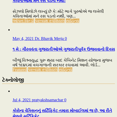
કવિતાઓમાં મને રસ પડતો નથી!
સેઝલો મિલોઝે લખ્યું છે કે: મોટે ભાગે પુરુષોએ જ લખેલી
કવિતાઓમાં મને રસ પડતો નથી, પણ...
ઓપન વિન્ડો
પ્રત્યક્ષ સ્પેશિયલ
સાહિત્ય
May 4, 2021
Dr. Bhavik Merja
0
૧ મે : ગૌરવવંતા ગુજરાતીઓએ ગુજરાતીપૂર્વક ઉજવવાનો દિવસ
બીજું વિશ્ર્વયુદ્ધ પુરૂ થયા બાદ કેબિનેટ મિશન યોજના મુજબ
વર્ષ ૧૯૪૬માં વચગાળાની સરકાર રચવામાં આવી. લોર્ડ...
Featured
પ્રત્યક્ષ સ્પેશિયલ
સાહિત્ય
ટેક્નોલોજી
Jul 4, 2021
pratyakshsamachar
0
કોરોના વેક્સિનનું સર્ટિફિકેટ તમારા મોબાઈલમાં જ છે, આ રીતે
મેળવો સર્ટિફિકેટ