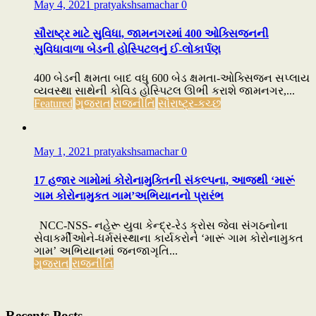
May 4, 2021
pratyakshsamachar
0
સૌરાષ્ટ્ર માટે સુવિધા, જામનગરમાં 400 ઓક્સિજનની
સુવિધાવાળા બેડની હોસ્પિટલનું ઈ-લોકાર્પણ
400 બેડની ક્ષમતા બાદ વધુ 600 બેડ ક્ષમતા-ઓક્સિજન સપ્લાય
વ્યવસ્થા સાથેની કોવિડ હોસ્પિટલ ઊભી કરાશે જામનગર,...
Featured
ગુજરાત
રાજનીતિ
સૌરાષ્ટ્ર-કચ્છ
May 1, 2021
pratyakshsamachar
0
17 હજાર ગામોમાં કોરોનામુક્તિની સંકલ્પના, આજથી ‘મારૂં
ગામ કોરોનામુકત ગામ’અભિયાનનો પ્રારંભ
NCC-NSS- નહેરૂ યુવા કેન્દ્ર-રેડ ક્રોસ જેવા સંગઠનોના
સેવાકર્મીઓને-ધર્મસંસ્થાના કાર્યકરોને ‘મારૂં ગામ કોરોનામુકત
ગામ’ અભિયાનમાં જનજાગૃતિ...
ગુજરાત
રાજનીતિ
Recents Posts