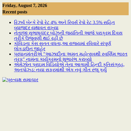
Skip
Friday, August 7, 2026
to
Recent posts
content
રિઝર્વ બેન્કે રેપો રેટ 4% અને રિવર્સ રેપો રેટ 3.5% સહિત
વ્યાજદર યથાવત રાખ્યા
નેતાજી સુભાષચંદ્ર બોઝની જયંતિની આજે પરાક્રમ દિવસ
તરીકે ઉજવણી થઈ રહી છે
કોવિડના કેસ સતત વધતા,આ રાજ્યમાં રવિવારે સંપૂર્ણ
લોકડાઉન જાહેર
પ્રધાનમંત્રીએ "આઝાદીના અમૃત મહોત્સવથી સ્વર્ણિમ ભારત
તરફ" નામના કાર્યક્રમનો શુભારંભ કરાવ્યો
એમેઝોન પ્રાઇમ વિડિયોએ તેના આગામી હિન્દી કૃતિસંગ્રહ,
અનપોઝ્ડ: નયા સફરમાંથી એક નવું ગીત રજૂ કર્યું