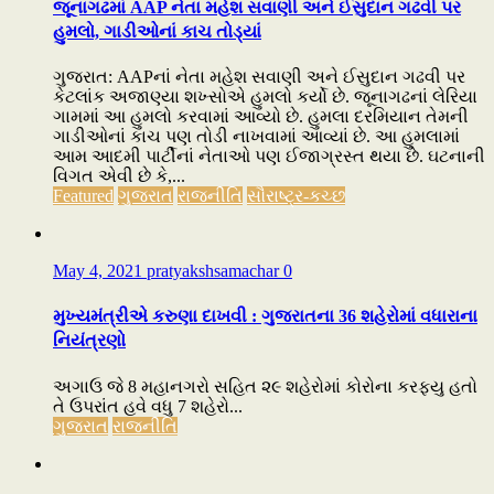
જૂનાગઢમાં AAP નેતા મહેશ સવાણી અને ઈસુદાન ગઢવી પર
હુમલો, ગાડીઓનાં કાચ તોડ્યાં
ગુજરાત: AAPનાં નેતા મહેશ સવાણી અને ઈસુદાન ગઢવી પર
કેટલાંક અજાણ્યા શખ્સોએ હુમલો કર્યો છે. જૂનાગઢનાં લેરિયા
ગામમાં આ હુમલો કરવામાં આવ્યો છે. હુમલા દરમિયાન તેમની
ગાડીઓનાં કાચ પણ તોડી નાખવામાં આવ્યાં છે. આ હુમલામાં
આમ આદમી પાર્ટીનાં નેતાઓ પણ ઈજાગ્રસ્ત થયા છે. ઘટનાની
વિગત એવી છે કે,...
Featured
ગુજરાત
રાજનીતિ
સૌરાષ્ટ્ર-કચ્છ
May 4, 2021
pratyakshsamachar
0
મુખ્યમંત્રીએ કરુણા દાખવી : ગુજરાતના 36 શહેરોમાં વધારાના
નિયંત્રણો
અગાઉ જે 8 મહાનગરો સહિત ૨૯ શહેરોમાં કોરોના કરફ્યુ હતો
તે ઉપરાંત હવે વધુ 7 શહેરો...
ગુજરાત
રાજનીતિ