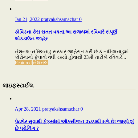
Jan 21, 2022
pratyakshsamachar
0
કોવિડના કેસ સતત વધતા,આ રાજ્યમાં રવિવારે સંપૂર્ણ
લોકડાઉન જાહેર
નેશનલ: તમિલનાડુ સરકારે જાહેરાત કરી છે કે તામિલનાડુમાં
કોરોનાનો ફેલાવો વધી રહ્યો હોવાથી 23મી તારીખે રવિવારે...
Featured
નેશનલ
લાઇફસ્ટાઈલ
Apr 28, 2021
pratyakshsamachar
0
પેટભેર સુવાથી ફેફસાંમાં ઑક્સીજન ઝડપથી મળે છે! જાણો શું
છે પ્રોનિંગ ?