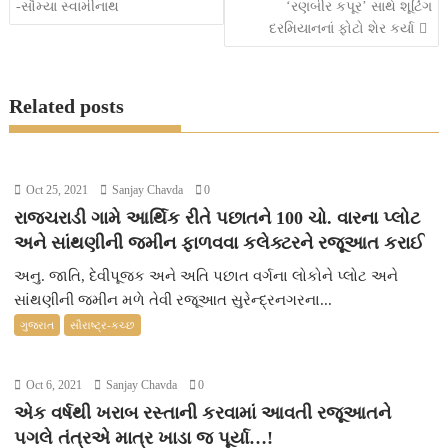
-સૌમ્યા સ્વામીનાથ
‘રણબીર કપૂર’ સાથે શૂટિંગ
o
e
A
n
g
દરમિયાનનાં ફોટો શેર કર્યા
o
r
p
g
e
k
p
e
Related posts
r
Oct 25, 2021
Sanjay Chavda
0
રાજચરાડી ગામે આર્થિક રીતે પછાતને 100 ચો. વારના પ્લોટ
અને સાંથણીની જમીન ફાળવવા કલેક્ટરને રજૂઆત કરાઈ
અનુ. જાતિ, દેવીપૂજક અને અતિ પછાત વર્ગના લોકોને પ્લોટ અને
સાંથણીની જમીન મળે તેવી રજૂઆત સુરેન્દ્રનગરના...
ગુજરાત
સૌરાષ્ટ્ર-કચ્છ
Oct 6, 2021
Sanjay Chavda
0
એક વર્ષથી ખરાબ રસ્તાની કરવામાં આવતી રજૂઆતને
પગલે તંત્રએ માત્ર ખાડા જ પૂર્યા…!