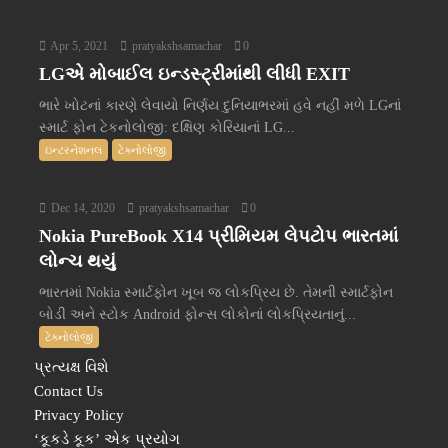
Apr 5, 2021
pratyakshsamachar
0
LGએ મોબાઈલ ઇન્ડસ્ટ્રીમાંથી લીધી EXIT
ભારે ખોટનાં કારણે લેવાયો નિર્ણય દુનિયાભરમાં હવે નહીં મળે LGનાં
સ્માર્ટ ફોન ટેકનોલોજી: દક્ષિણ કોરિયાનાં LG...
ઇન્ટરનેશનલ
ટેક્નોલોજી
Dec 14, 2020
pratyakshsamachar
0
Nokia PureBook X14 પ્રીમિયમ લેપટોપ ભારતમાં
લોન્ચ થયું
ભારતમાં Nokia સ્માર્ટફોન ખૂબ જ લોકપ્રિય છે. તેમની સ્માર્ટફોન
બોડી અને સ્ટોક Android ફોન્સ લોકોનાં લોકપ્રિયતાનું...
ટેક્નોલોજી
પ્રત્યક્ષ વિશે
Contact Us
Privacy Policy
‘કૂકડે કૂક’ એક પ્રયોગ