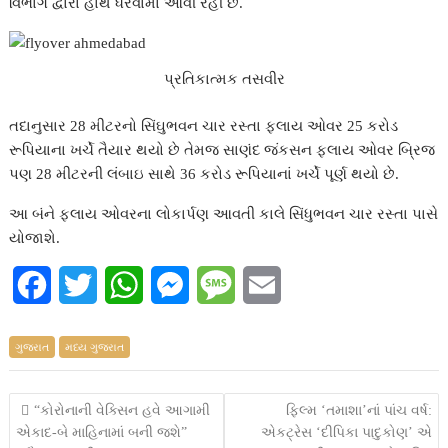
વિભાગ દ્વારા હાથ ધરવામાં આવી રહી છે.
પ્રતિકાત્મક તસવીર
તદાનુસાર 28 મીટરનો સિંઘુભવન ચાર રસ્તા ફ્લાય ઓવર 25 કરોડ
રૂપિયાના ખર્ચે તૈયાર થયો છે તેમજ સાણંદ જંકસન ફ્લાય ઓવર બ્રિજ
પણ 28 મીટરની લંબાઇ સાથે 36 કરોડ રૂપિયાનાં ખર્ચે પૂર્ણ થયો છે.
આ બંને ફ્લાય ઓવરના લોકાર્પણ આવતી કાલે સિંધુભવન ચાર રસ્તા પાસે
યોજાશે.
F
T
W
M
M
E
a
w
h
e
e
m
ગુજરાત
મધ્ય ગુજરાત
c
i
a
s
s
a
e
t
t
s
s
i
Post
“કોરોનાની વેક્સિન હવે આગામી
ફિલ્મ ‘તમાશા’નાં પાંચ વર્ષ:
એકાદ-બે માહિનામાં બની જશે”
એકટ્રેસ ‘દીપિકા પાદુકોણ’ એ
b
t
s
e
a
l
navigation