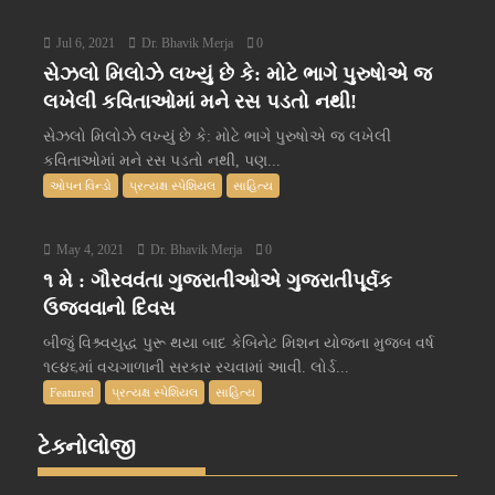
Jul 6, 2021
Dr. Bhavik Merja
0
સેઝલો મિલોઝે લખ્યું છે કે: મોટે ભાગે પુરુષોએ જ
લખેલી કવિતાઓમાં મને રસ પડતો નથી!
સેઝલો મિલોઝે લખ્યું છે કે: મોટે ભાગે પુરુષોએ જ લખેલી
કવિતાઓમાં મને રસ પડતો નથી, પણ...
ઓપન વિન્ડો
પ્રત્યક્ષ સ્પેશિયલ
સાહિત્ય
May 4, 2021
Dr. Bhavik Merja
0
૧ મે : ગૌરવવંતા ગુજરાતીઓએ ગુજરાતીપૂર્વક
ઉજવવાનો દિવસ
બીજું વિશ્ર્વયુદ્ધ પુરૂ થયા બાદ કેબિનેટ મિશન યોજના મુજબ વર્ષ
૧૯૪૬માં વચગાળાની સરકાર રચવામાં આવી. લોર્ડ...
Featured
પ્રત્યક્ષ સ્પેશિયલ
સાહિત્ય
ટેક્નોલોજી