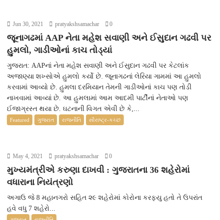
Jun 30, 2021
pratyakshsamachar
0
જૂનાગઢમાં AAP નેતા મહેશ સવાણી અને ઈસુદાન ગઢવી પર
હુમલો, ગાડીઓનાં કાચ તોડ્યાં
ગુજરાત: AAPનાં નેતા મહેશ સવાણી અને ઈસુદાન ગઢવી પર કેટલાંક
અજાણ્યા શખ્સોએ હુમલો કર્યો છે. જૂનાગઢનાં લેરિયા ગામમાં આ હુમલો
કરવામાં આવ્યો છે. હુમલા દરમિયાન તેમની ગાડીઓનાં કાચ પણ તોડી
નાખવામાં આવ્યાં છે. આ હુમલામાં આમ આદમી પાર્ટીનાં નેતાઓ પણ
ઈજાગ્રસ્ત થયા છે. ઘટનાની વિગત એવી છે કે,...
Featured
ગુજરાત
રાજનીતિ
સૌરાષ્ટ્ર-કચ્છ
May 4, 2021
pratyakshsamachar
0
મુખ્યમંત્રીએ કરુણા દાખવી : ગુજરાતના 36 શહેરોમાં
વધારાના નિયંત્રણો
અગાઉ જે 8 મહાનગરો સહિત ૨૯ શહેરોમાં કોરોના કરફ્યુ હતો તે ઉપરાંત
હવે વધુ 7 શહેરો...
ગુજરાત
રાજનીતિ