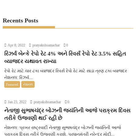
Recents Posts
Apr 8, 2022
pratyakshsamachar
0
રિઝર્વ બેન્કે રેપો રેટ 4% અને રિવર્સ રેપો રેટ 3.5% સહિત
વ્યાજદર યથાવત રાખ્યા
રેપો રેટ માટે ચાર ટકા વ્યાજદર રિવર્સ રેપો રેટ માટે સાડા ત્રણ ટકા વ્યાજદર
નેશનલ: રિઝર્વ...
Featured
નેશનલ
Jan 23, 2022
pratyakshsamachar
0
નેતાજી સુભાષચંદ્ર બોઝની જયંતિની આજે પરાક્રમ દિવસ
તરીકે ઉજવણી થઈ રહી છે
નેશનલ: પ્રખર રાષ્ટ્રવાદી નેતાજી સુભાષચંદ્ર બોઝની જયંતિની આજે
પરાક્રમ દિવસ તરીકે ઉજવણી કરાશે. પ્રધાનમંત્રી નરેન્દ્ર મોદી...