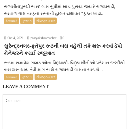
રાજસીતાપુરથી ભારદ ગામ સુધીમાં ખાડા પુરાયા જ્યારે રાજચરાડી,
સરવાળ ગામ તરફના રસ્તાની હાલત યથાવત “ફક્ત ખાડા...
Featured
ગુજરાત
સૌરાષ્ટ્ર-કચ્છ
Oct 4, 2021
pratyakshsamachar
0
સુરેન્દ્રનગર-ફતેપુર રૂટની બસ વહેલી તકે શરૂ કરવાં ડેપો
મેનેજરને કરાઈ રજૂઆત
રૂટમાં સમાવેશ ગામડાઓના વિદ્યાર્થી- વિદ્યાર્થીનીઓ પરેશાન જલ્દીથી
બસ શરૂ થાય તેવી માંગ સાથે રાજચરાડી ગામના સરપંચે...
Featured
ગુજરાત
સૌરાષ્ટ્ર-કચ્છ
LEAVE A COMMENT