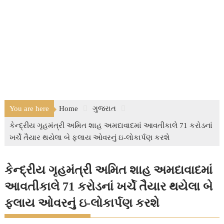
You are here
Home
ગુજરાત
કેન્દ્રીય ગૃહમંત્રી અમિત શાહ અમદાવાદમાં આવતીકાલે 71 કરોડનાં
ખર્ચે તૈયાર થયેલા બે ફ્લાય ઓવરનું ઇ-લોકાર્પણ કરશે
કેન્દ્રીય ગૃહમંત્રી અમિત શાહ અમદાવાદમાં
આવતીકાલે 71 કરોડનાં ખર્ચે તૈયાર થયેલા બે
ફ્લાય ઓવરનું ઇ-લોકાર્પણ કરશે