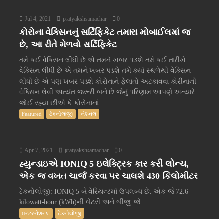
Jul 4, 2021
pratyakshsamachar
0
કોરોના વેક્સિનનું સર્ટિફિકેટ તમારા મોબાઈલમાં જ
છે, આ રીતે મેળવો સર્ટિફિકેટ
તમે કઈ વેક્સિન લીધી છે એ તમને ખબર પડશે તમે કઈ તારીખે
વેક્સિન લીધી છે એ તમને ખબર પડશે તમે ક્યાં સ્થળેથી વેક્સિન
લીધી છે એ પણ ખબર પડશે કોરોનાને ફેલાતો અટકાવવા કોરીનાની
વેક્સિન લેવી અત્યંત જરૂરી બને છે જેનું પરિણામ આપણે અત્યારે
જોઈ રહ્યા છીએ કે કોરોનાનાં...
Featured
ટેક્નોલોજી
નેશનલ
Apr 7, 2021
pratyakshsamachar
0
હ્યુન્ડાઇએ IONIQ 5 ઇલેક્ટ્રિક કાર કરી લોન્ચ,
એક જ વખત ચાર્જ કરવા પર ચાલશે 430 કિલોમીટર
ટેકનોલોજી: IONIQ 5 બે વેરિયન્ટમાં ઉપલબ્ધ છે. એક જે 72.6
kilowatt-hour (kWh)ની બેટરી અને બીજી જે...
ઇન્ટરનેશનલ
ટેક્નોલોજી