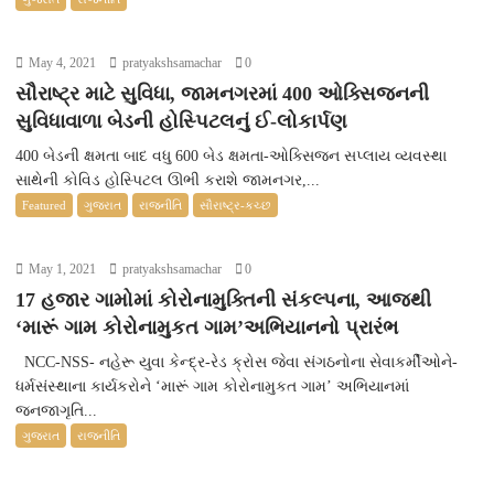
May 4, 2021
pratyakshsamachar
0
સૌરાષ્ટ્ર માટે સુવિધા, જામનગરમાં 400 ઓક્સિજનની
સુવિધાવાળા બેડની હોસ્પિટલનું ઈ-લોકાર્પણ
400 બેડની ક્ષમતા બાદ વધુ 600 બેડ ક્ષમતા-ઓક્સિજન સપ્લાય વ્યવસ્થા
સાથેની કોવિડ હોસ્પિટલ ઊભી કરાશે જામનગર,...
Featured
ગુજરાત
રાજનીતિ
સૌરાષ્ટ્ર-કચ્છ
May 1, 2021
pratyakshsamachar
0
17 હજાર ગામોમાં કોરોનામુક્તિની સંકલ્પના, આજથી
‘મારૂં ગામ કોરોનામુકત ગામ’અભિયાનનો પ્રારંભ
NCC-NSS- નહેરૂ યુવા કેન્દ્ર-રેડ ક્રોસ જેવા સંગઠનોના સેવાકર્મીઓને-
ધર્મસંસ્થાના કાર્યકરોને ‘મારૂં ગામ કોરોનામુકત ગામ’ અભિયાનમાં
જનજાગૃતિ...
ગુજરાત
રાજનીતિ