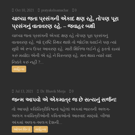
Oct 10, 2021
pratyakshsamachar
0
ચાલ્યા જતા પ્રસંગની એકાદ ક્ષણ રહે, તોપણ પૂરા
પ્રસંગનું વાતાવરણ રહે. – જવાહર બક્ષી
ચાલ્યા જતા પ્રસંગની એકાદ ક્ષણ રહે તોપણ પૂરા પ્રસંગનું
વાતાવરણ રહે. જો દ્રષ્ટિ સ્થિર થાશે તો જોઈશ ધરાઈને પણ ત્યાં
સુધી એ રૂપ ઉપર આવરણ રહે. મારી ક્ષિતિજ લઈને હું ફરતો રહ્યાં
કરું મર્યાદા એની એ રહે ને વિસ્તરણ રહે. મન થાય ત્યારે યાદ
નિરાંતે કરું નહીં ?...
સાહિત્ય
Jul 13, 2021
Dr. Bhavik Merja
0
જન્મ આપવો એ એકમાત્ર જ છે સત્યનું સર્જન!
તો આપણે કવિયિત્રીવિશ્વનાં પહેલાં અંકમાં ભારતની અલગ-
અલગ કવયિત્રીઓની કવિતાઓનો આસ્વાદ માણ્યો. બીજા
અંકમાં અલગ-અલગ દેશની...
ઓપન વિન્ડો
સાહિત્ય