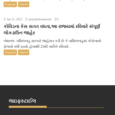
Featured
નેશનલ
Jan 21, 2022
pratyakshsamachar
0
કોવિડના કેસ સતત વધતા,આ રાજ્યમાં રવિવારે સંપૂર્ણ
લોકડાઉન જાહેર
નેશનલ: તમિલનાડુ સરકારે જાહેરાત કરી છે કે તામિલનાડુમાં કોરોનાનો
ફેલાવો વધી રહ્યો હોવાથી 23મી તારીખે રવિવારે...
Featured
નેશનલ
લાઇફસ્ટાઈલ