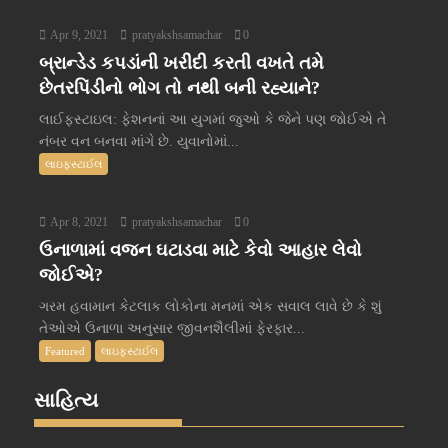
Apr 9, 2021
pratyakshsamachar
0
બ્રાન્ડેડ કપડાંની ખરીદી કરતી વખતે તમે
છેતરપિંડીનો ભોગ તો નથી બની રહ્યાને?
લાઈફસ્ટાઇલ: ફેશનનાં આ યુગમાં જુઓ કે જેને પણ જોઈએ તે
નંબર વન બનવા માંગે છે. યુવાનોમાં...
લાઇફસ્ટાઈલ
Apr 8, 2021
pratyakshsamachar
0
ઉનાળામાં વજન ઘટાડવા માટે કેવો આહાર લેવો
જોઈએ?
ગરમ હવામાન કેટલાક લોકોના મનમાં એક સવાલ લાવે છે કે શું
તેઓએ ઉનાળા અનુસાર જીવનશૈલીમાં ફેરફાર...
Featured
લાઇફસ્ટાઈલ
સાહિત્ય