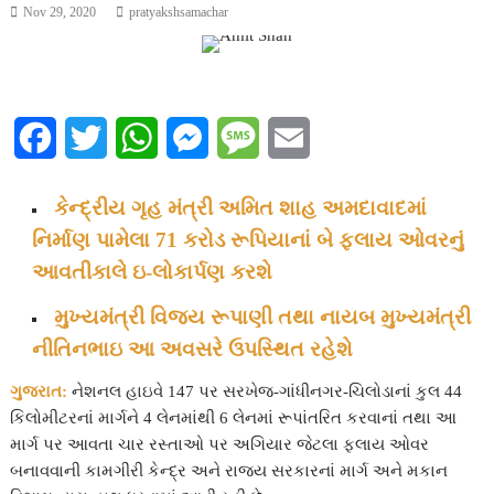
Nov 29, 2020
pratyakshsamachar
F
T
W
M
M
E
a
w
h
e
e
m
કેન્દ્રીય ગૃહ મંત્રી અમિત શાહ અમદાવાદમાં
c
i
a
s
s
a
નિર્માણ પામેલા 71 કરોડ રૂપિયાનાં બે ફ્લાય ઓવરનું
e
t
t
s
s
i
આવતીકાલે ઇ-લોકાર્પણ કરશે
b
t
s
e
a
l
મુખ્યમંત્રી વિજય રૂપાણી તથા નાયબ મુખ્યમંત્રી
નીતિનભાઇ આ અવસરે ઉપસ્થિત રહેશે
o
e
A
n
g
o
r
p
g
e
ગુજરાત:
નેશનલ હાઇવે 147 પર સરખેજ-ગાંધીનગર-ચિલોડાનાં કુલ 44
કિલોમીટરનાં માર્ગને 4 લેનમાંથી 6 લેનમાં રૂપાંતરિત કરવાનાં તથા આ
k
p
e
માર્ગ પર આવતા ચાર રસ્તાઓ પર અગિયાર જેટલા ફ્લાય ઓવર
બનાવવાની કામગીરી કેન્દ્ર અને રાજ્ય સરકારનાં માર્ગ અને મકાન
r