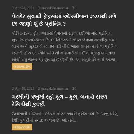
Apr 28, 2021
pratyakshsamachar
0
પેટભેર સુવાથી ફેફસાંમાં ઑક્સીજન ઝડપથી મળે
છે! જાણો શું છે પ્રોનિંગ ?
કોવિડ-19ના હોમ આઇસોલેશનમાં રહેલા દર્દીઓ માટે પ્રોનિંગ
ખુબ જ ફાયદાકારક છે. દર્દીને જ્યારે શ્વાસ લેવામાં તકલીફ થવા
લાગે અને SpO2 લેવલ 94 થી નીચે જાય માત્ર ત્યારે જ પ્રોનિંગ
જરૂરી હોય છે. કોવિડ-19 ની મહામારીમાં દર્દીના પ્રાણ બચાવવા
સૌથી વધુ જરૂર પ્રાણવાયુ (O2)ની છે. આ મહામારી સામે આજે...
લાઇફસ્ટાઈલ
Apr 10, 2021
pratyakshsamachar
0
ગરમીની ઋતુમાં રહો કૂલ – કૂલ, બનાવો સરળ
રેસિપીથી કુલ્ફી
ઉનાળાની સીઝનમાં દરેકને કોલ્ડ આઈસ્ક્રીમ ગમે છે. પરંતુ ઘરેલું
દેશી કુલ્ફીનો સ્વાદ અલગ છે. જો તમે...
લાઇફસ્ટાઈલ