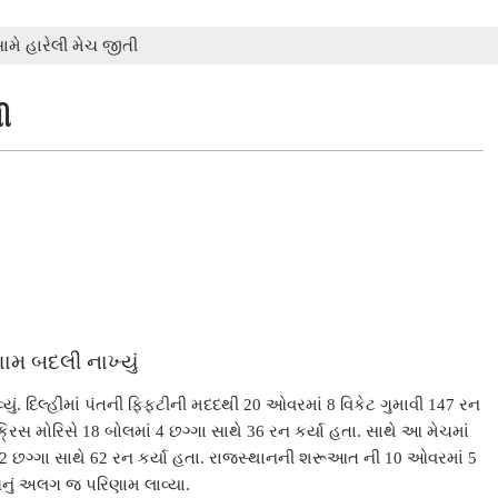
સામે હારેલી મેચ જીતી
ી
ામ બદલી નાખ્યું
યું. દિલ્હીમાં પંતની ફિફટીની મદદથી 20 ઓવરમાં 8 વિકેટ ગુમાવી 147 રન
ક્રિસ મોરિસે 18 બોલમાં 4 છગ્ગા સાથે 36 રન કર્યા હતા. સાથે આ મેચમાં
અને 2 છગ્ગા સાથે 62 રન કર્યા હતા. રાજસ્થાનની શરૂઆત ની 10 ઓવરમાં 5
મેચનું અલગ જ પરિણામ લાવ્યા.