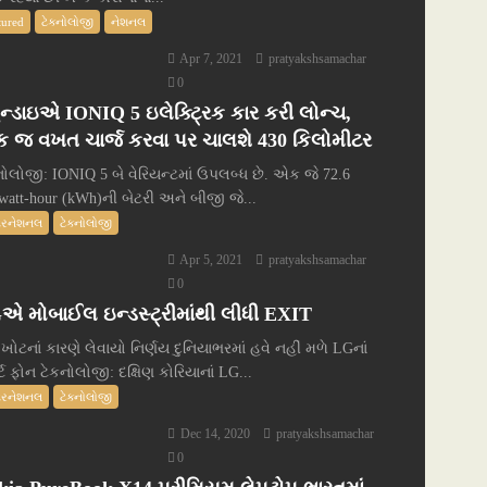
tured
ટેક્નોલોજી
નેશનલ
Apr 7, 2021
pratyakshsamachar
0
ુન્ડાઇએ IONIQ 5 ઇલેક્ટ્રિક કાર કરી લોન્ચ,
 જ વખત ચાર્જ કરવા પર ચાલશે 430 કિલોમીટર
નોલોજી: IONIQ 5 બે વેરિયન્ટમાં ઉપલબ્ધ છે. એક જે 72.6
owatt-hour (kWh)ની બેટરી અને બીજી જે...
ટરનેશનલ
ટેક્નોલોજી
Apr 5, 2021
pratyakshsamachar
0
એ મોબાઈલ ઇન્ડસ્ટ્રીમાંથી લીધી EXIT
 ખોટનાં કારણે લેવાયો નિર્ણય દુનિયાભરમાં હવે નહીં મળે LGનાં
ર્ટ ફોન ટેકનોલોજી: દક્ષિણ કોરિયાનાં LG...
ટરનેશનલ
ટેક્નોલોજી
Dec 14, 2020
pratyakshsamachar
0