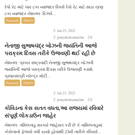
રેપો રેટ માટે ચાર ટકા વ્યાજદર રિવર્સ રેપો રેટ માટે સાડા ત્રણ
ટકા વ્યાજદર નેશનલ: રિઝર્વ...
Featured
નેશનલ
Jan 23, 2022
pratyakshsamachar
0
નેતાજી સુભાષચંદ્ર બોઝની જયંતિની આજે
પરાક્રમ દિવસ તરીકે ઉજવણી થઈ રહી છે
નેશનલ: પ્રખર રાષ્ટ્રવાદી નેતાજી સુભાષચંદ્ર બોઝની
જયંતિની આજે પરાક્રમ દિવસ તરીકે ઉજવણી કરાશે.
પ્રધાનમંત્રી નરેન્દ્ર મોદી...
Featured
નેશનલ
Jan 21, 2022
pratyakshsamachar
0
કોવિડના કેસ સતત વધતા,આ રાજ્યમાં રવિવારે
સંપૂર્ણ લોકડાઉન જાહેર
નેશનલ: તમિલનાડુ સરકારે જાહેરાત કરી છે કે તામિલનાડુમાં
કોરોનાનો ફેલાવો વધી રહ્યો હોવાથી 23મી તારીખે રવિવારે...