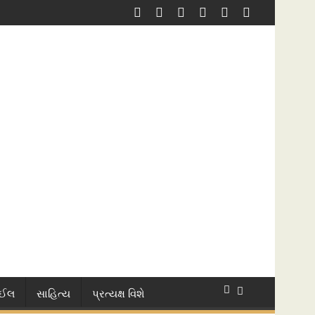
ાઈલ
સાહિત્ય
પ્રત્યક્ષ વિશે