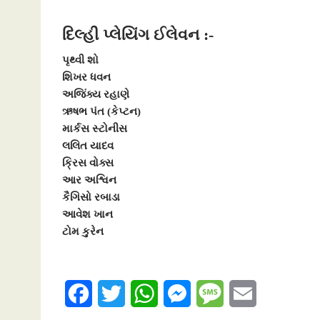
દિલ્હી પ્લેયિંગ ઈલેવન :-
પૃથ્વી શો
શિખર ધવન
અજિંક્ય રહાણે
ઋષભ પંત (કેપ્ટન)
માર્કસ સ્ટોનીસ
લલિત યાદવ
ક્રિસ વોક્સ
આર અશ્વિન
કૈગિસો રબાડા
આવેશ ખાન
ટોમ કુરેન
F
T
W
M
M
E