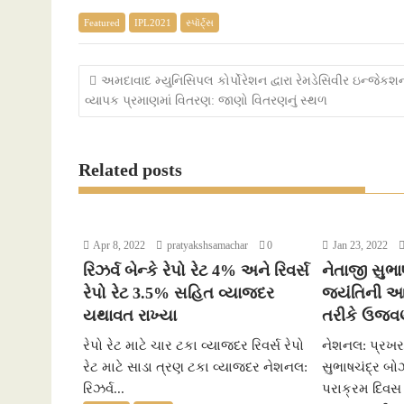
a
w
h
e
e
m
Featured
IPL2021
સ્પૉર્ટ્સ
c
i
a
s
s
a
e
t
t
s
s
i
Post
અમદાવાદ મ્યુનિસિપલ કોર્પોરેશન દ્વારા રેમડેસિવીર ઇન્જેકશન
વ્યાપક પ્રમાણમાં વિતરણ: જાણો વિતરણનું સ્થળ
b
t
s
e
a
l
navigation
o
e
A
n
g
Related posts
o
r
p
g
e
k
p
e
r
Apr 8, 2022
pratyakshsamachar
0
Jan 23, 2022
રિઝર્વ બેન્કે રેપો રેટ 4% અને રિવર્સ
નેતાજી સુભ
રેપો રેટ 3.5% સહિત વ્યાજદર
જયંતિની આ
યથાવત રાખ્યા
તરીકે ઉજવ
રેપો રેટ માટે ચાર ટકા વ્યાજદર રિવર્સ રેપો
નેશનલ: પ્રખર ર
રેટ માટે સાડા ત્રણ ટકા વ્યાજદર નેશનલ:
સુભાષચંદ્ર બ
રિઝર્વ...
પરાક્રમ દિવસ