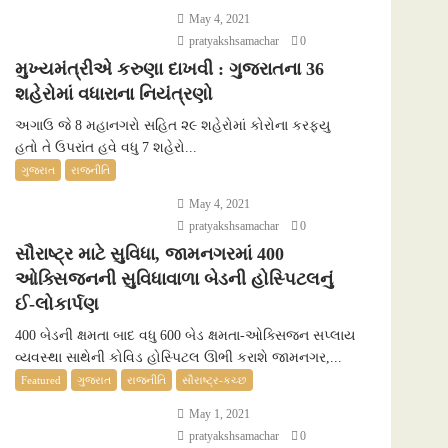
May 4, 2021
pratyakshsamachar
0
મુખ્યમંત્રીએ કરુણા દાખવી : ગુજરાતના 36
શહેરોમાં વધારાના નિયંત્રણો
અગાઉ જે 8 મહાનગરો સહિત ૨૯ શહેરોમાં કોરોના કરફ્યુ
હતો તે ઉપરાંત હવે વધુ 7 શહેરો...
ગુજરાત
રાજનીતિ
May 4, 2021
pratyakshsamachar
0
સૌરાષ્ટ્ર માટે સુવિધા, જામનગરમાં 400
ઓક્સિજનની સુવિધાવાળા બેડની હોસ્પિટલનું
ઈ-લોકાર્પણ
400 બેડની ક્ષમતા બાદ વધુ 600 બેડ ક્ષમતા-ઓક્સિજન સપ્લાય
વ્યવસ્થા સાથેની કોવિડ હોસ્પિટલ ઊભી કરાશે જામનગર,...
Featured
ગુજરાત
રાજનીતિ
સૌરાષ્ટ્ર-કચ્છ
May 1, 2021
pratyakshsamachar
0