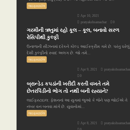
લાઇફસ્ટાઈલ
Apr 10, 2021
pratyakshsamachar
0
ગરમીની ઋતુમાં રહો કૂલ – કૂલ, બનાવો સરળ
રેસિપીથી કુલ્ફી
ઉનાળાની સીઝનમાં દરેકને કોલ્ડ આઈસ્ક્રીમ ગમે છે. પરંતુ ઘરેલું
દેશી કુલ્ફીનો સ્વાદ અલગ છે. જો તમે...
લાઇફસ્ટાઈલ
Apr 9, 2021
pratyakshsamacha
0
બ્રાન્ડેડ કપડાંની ખરીદી કરતી વખતે તમે
છેતરપિંડીનો ભોગ તો નથી બની રહ્યાને?
લાઈફસ્ટાઇલ: ફેશનનાં આ યુગમાં જુઓ કે જેને પણ જોઈએ તે
નંબર વન બનવા માંગે છે. યુવાનોમાં...
લાઇફસ્ટાઈલ
Apr 8, 2021
pratyakshsamacha
0