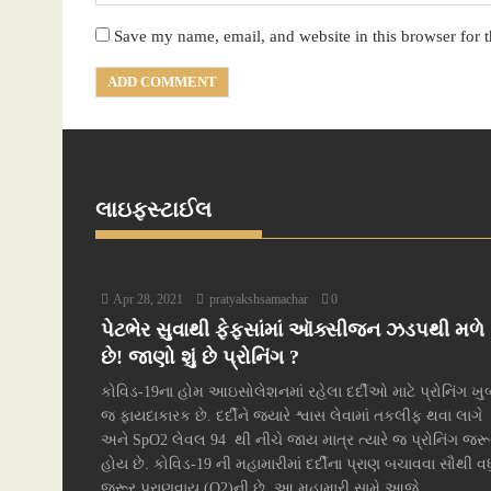
Save my name, email, and website in this browser for 
લાઇફસ્ટાઈલ
Apr 28, 2021
pratyakshsamachar
0
પેટભેર સુવાથી ફેફસાંમાં ઑક્સીજન ઝડપથી મળે
છે! જાણો શું છે પ્રોનિંગ ?
કોવિડ-19ના હોમ આઇસોલેશનમાં રહેલા દર્દીઓ માટે પ્રોનિંગ ખુ
જ ફાયદાકારક છે. દર્દીને જ્યારે શ્વાસ લેવામાં તકલીફ થવા લાગે
અને SpO2 લેવલ 94 થી નીચે જાય માત્ર ત્યારે જ પ્રોનિંગ જરૂ
હોય છે. કોવિડ-19 ની મહામારીમાં દર્દીના પ્રાણ બચાવવા સૌથી વધ
જરૂર પ્રાણવાયુ (O2)ની છે. આ મહામારી સામે આજે...