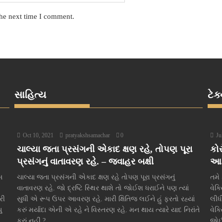
the next time I comment.
સાહિત્ય
ટેક
Oct 10, 2021
pratyakshsamachar
0
Ju
ચાલ્યા જતા પ્રસંગની એકાદ ક્ષણ રહે, તોપણ પૂરા
કોર
પ્રસંગનું વાતાવરણ રહે. – જવાહર બક્ષી
આ ર
બ
ચાલ્યા જતા પ્રસંગની એકાદ ક્ષણ રહે તોપણ પૂરા પ્રસંગનું
તમે
વાતાવરણ રહે. જો દ્રષ્ટિ સ્થિર થાશે તો જોઈશ ધરાઈને પણ ત્યાં
વેક
રી
સુધી એ રૂપ ઉપર આવરણ રહે. મારી ક્ષિતિજ લઈને હું ફરતો રહ્યાં
લીધ
ુ
કરું મર્યાદા એની એ રહે ને વિસ્તરણ રહે. મન થાય ત્યારે યાદ નિરાંતે
વેક
કરું નહીં ?...
જોઈ