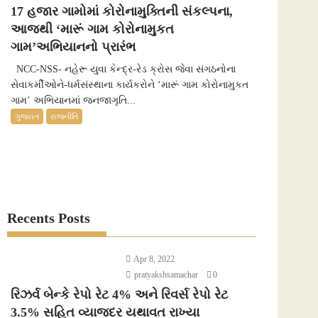
17 હજાર ગામોમાં કોરોનામુક્તિની સંકલ્પના,
આજથી ‘મારૂં ગામ કોરોનામુકત
ગામ’અભિયાનનો પ્રારંભ
NCC-NSS- નહેરૂ યુવા કેન્દ્ર-રેડ ક્રોસ જેવા સંગઠનોના
સેવાકર્મીઓને-ધર્મસંસ્થાના કાર્યકરોને ‘મારૂં ગામ કોરોનામુકત
ગામ’ અભિયાનમાં જનજાગૃતિ...
ગુજરાત
રાજનીતિ
Recents Posts
Apr 8, 2022
pratyakshsamachar
0
રિઝર્વ બેન્કે રેપો રેટ 4% અને રિવર્સ રેપો રેટ
3.5% સહિત વ્યાજદર યથાવત રાખ્યા