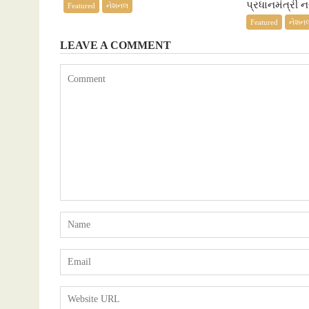
પ્રધાનમંત્રી નર
Featured
નેશનલ
Featured
નેશન
LEAVE A COMMENT