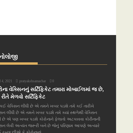
્નોલોજી
l 4, 2021
pratyakshsamachar
0
ોના વેક્સિનનું સર્ટિફિકેટ તમારા મોબાઈલમાં જ છે,
ીતે મેળવો સર્ટિફિકેટ
 કઈ વેક્સિન લીધી છે એ તમને ખબર પડશે તમે કઈ તારીખે
્સિન લીધી છે એ તમને ખબર પડશે તમે ક્યાં સ્થળેથી વેક્સિન
ી છે એ પણ ખબર પડશે કોરોનાને ફેલાતો અટકાવવા કોરીનાની
્સિન લેવી અત્યંત જરૂરી બને છે જેનું પરિણામ આપણે અત્યારે
 રહ્યા છીએ કે કોરોનાનાં...