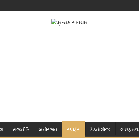
નલ
રાજનીતિ
મનોરંજન
સ્પૉર્ટ્સ
ટેક્નોલોજી
લાઇફસ્ટ