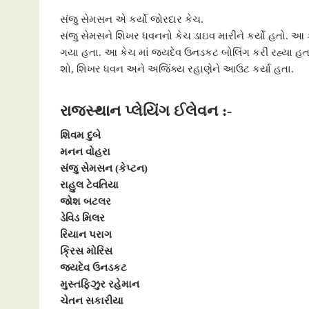
o
e
A
n
g
સંજુ સેમસન એ કર્યો જોરદાર કેચ.
o
r
p
g
e
સંજુ સેમસને શિખર ધવનનો કેચ ડાઇવ મારીને કર્યો હતો. આ ક
ગયા હતા. આ કેચ માં જયદેવ ઉનડકટ બોલિંગ કરી રહ્યા હતા.
k
p
e
શો, શિખર ધવન અને અજિંક્ય રહાણેને આઉટ કર્યા હતા.
r
રાજસ્થાન પ્લેયિંગ ઈલેવન :-
શિવમ દુબે
મનન વોહરા
સંજુ સેમસન (કેપ્ટન)
રાહુલ ટેવતિયા
જોશ બટલર
ડેવિડ મિલર
રિયાન પરાગ
ક્રિસ મોરિસ
જયદેવ ઉનડકટ
મુસ્તફિઝુર રહેમાન
ચેતન સકારીયા