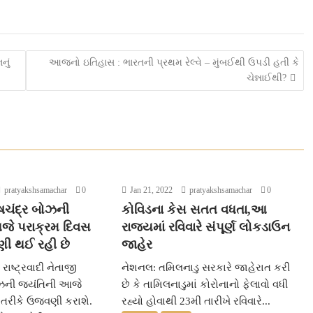
નું
આજનો ઇતિહાસ : ભારતની પ્રથમ રેલ્વે – મુંબઈથી ઉપડી હતી કે
ચેન્નાઈથી?
pratyakshsamachar
0
Jan 21, 2022
pratyakshsamachar
0
ાષચંદ્ર બોઝની
કોવિડના કેસ સતત વધતા,આ
જે પરાક્રમ દિવસ
રાજ્યમાં રવિવારે સંપૂર્ણ લોકડાઉન
ણી થઈ રહી છે
જાહેર
ાષ્ટ્રવાદી નેતાજી
નેશનલ: તમિલનાડુ સરકારે જાહેરાત કરી
ોઝની જયંતિની આજે
છે કે તામિલનાડુમાં કોરોનાનો ફેલાવો વધી
 તરીકે ઉજવણી કરાશે.
રહ્યો હોવાથી 23મી તારીખે રવિવારે...