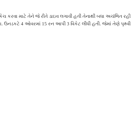
ેચ કરવા માટે તેને જે રીતે ડાઇવ લગાવી હતી તેનાથી બધા અચંભિત રહી
 ઉનડકટે 4 ઓવરમાં 15 રન આપી 3 વિકેટ લીધી હતી. જેમાં તેણે પૃથ્વી