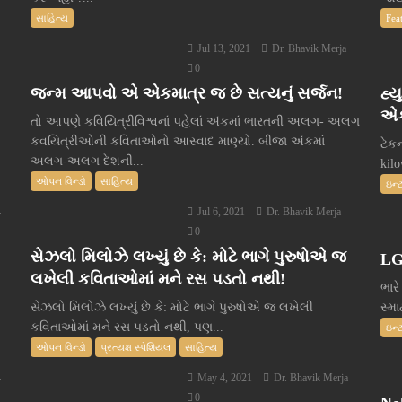
સાહિત્ય
Fea
Jul 13, 2021
Dr. Bhavik Merja
0
જન્મ આપવો એ એકમાત્ર જ છે સત્યનું સર્જન!
હ્ય
એક
તો આપણે કવિયિત્રીવિશ્વનાં પહેલાં અંકમાં ભારતની અલગ- અલગ
કવયિત્રીઓની કવિતાઓનો આસ્વાદ માણ્યો. બીજા અંકમાં
ટેક
અલગ-અલગ દેશની...
kil
ઓપન વિન્ડો
સાહિત્ય
ઇન્
Jul 6, 2021
Dr. Bhavik Merja
r
0
સેઝલો મિલોઝે લખ્યું છે કે: મોટે ભાગે પુરુષોએ જ
LG
લખેલી કવિતાઓમાં મને રસ પડતો નથી!
ભારે
સેઝલો મિલોઝે લખ્યું છે કે: મોટે ભાગે પુરુષોએ જ લખેલી
સ્મા
કવિતાઓમાં મને રસ પડતો નથી, પણ...
ઇન્
ઓપન વિન્ડો
પ્રત્યક્ષ સ્પેશિયલ
સાહિત્ય
May 4, 2021
Dr. Bhavik Merja
r
0