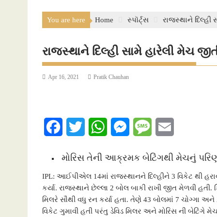
You are here
Home
સ્પૉર્ટ્સ
રાજસ્થાને દિલ્હી 
રાજસ્થાને દિલ્હી સામે હારેલી મેચ જીત
Apr 16, 2021
Pratik Chauhan
F
T
W
M
M
E
a
w
h
e
e
m
મોરિસ તેની આક્રમક બેટિંગથી મેચનું પરિણ
c
i
a
s
s
a
IPL: આઈપીએલ 14માં રાજસ્થાનને દિલ્હીને 3 વિકેટ થી હરાવ્
e
t
t
s
s
i
કર્યા. રાજસ્થાને છેલ્લા 2 બોલ બાકી રાખી જીત મેળવી હતી. 
મિલરે સૌથી વધુ રન કર્યા હતા. તેણે 43 બોલમાં 7 ચોગ્ગા 
b
t
s
e
a
l
વિકેટ ગુમાવી હતી પરંતુ ડેવિડ મિલર અને મોરિસ ની બેટિંગે 