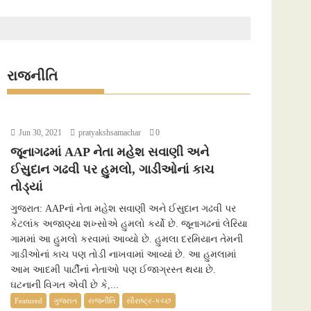
રાજનીતિ
Jun 30, 2021
pratyakshsamachar
0
જૂનાગઢમાં AAP નેતા મહેશ સવાણી અને
ઈસુદાન ગઢવી પર હુમલો, ગાડીઓનાં કાચ
તોડ્યાં
ગુજરાત: AAPનાં નેતા મહેશ સવાણી અને ઈસુદાન ગઢવી પર
કેટલાંક અજાણ્યા શખ્સોએ હુમલો કર્યો છે. જૂનાગઢનાં લેરિયા
ગામમાં આ હુમલો કરવામાં આવ્યો છે. હુમલા દરમિયાન તેમની
ગાડીઓનાં કાચ પણ તોડી નાખવામાં આવ્યાં છે. આ હુમલામાં
આમ આદમી પાર્ટીનાં નેતાઓ પણ ઈજાગ્રસ્ત થયા છે.
ઘટનાની વિગત એવી છે કે,...
Featured
ગુજરાત
રાજનીતિ
સૌરાષ્ટ્ર-કચ્છ