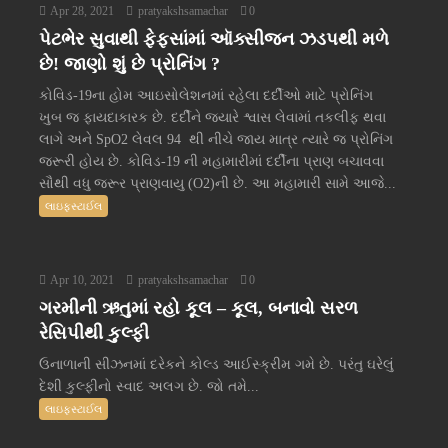
Apr 28, 2021
pratyakshsamachar
0
પેટભેર સુવાથી ફેફસાંમાં ઑક્સીજન ઝડપથી મળે
છે! જાણો શું છે પ્રોનિંગ ?
કોવિડ-19ના હોમ આઇસોલેશનમાં રહેલા દર્દીઓ માટે પ્રોનિંગ
ખુબ જ ફાયદાકારક છે. દર્દીને જ્યારે શ્વાસ લેવામાં તકલીફ થવા
લાગે અને SpO2 લેવલ 94 થી નીચે જાય માત્ર ત્યારે જ પ્રોનિંગ
જરૂરી હોય છે. કોવિડ-19 ની મહામારીમાં દર્દીના પ્રાણ બચાવવા
સૌથી વધુ જરૂર પ્રાણવાયુ (O2)ની છે. આ મહામારી સામે આજે...
લાઇફસ્ટાઈલ
Apr 10, 2021
pratyakshsamachar
0
ગરમીની ઋતુમાં રહો કૂલ – કૂલ, બનાવો સરળ
રેસિપીથી કુલ્ફી
ઉનાળાની સીઝનમાં દરેકને કોલ્ડ આઈસ્ક્રીમ ગમે છે. પરંતુ ઘરેલું
દેશી કુલ્ફીનો સ્વાદ અલગ છે. જો તમે...
લાઇફસ્ટાઈલ