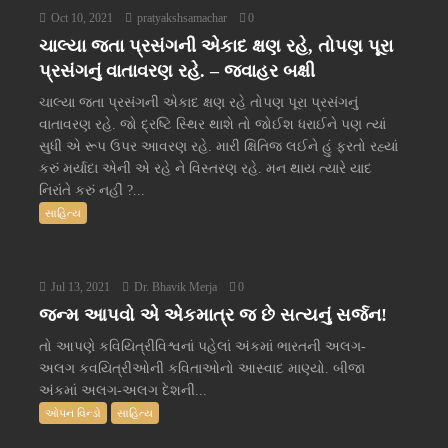
Oct 10, 2021
pratyakshsamachar
0
ચાલ્યા જતા પ્રસંગની એકાદ ક્ષણ રહે, તોપણ પૂરા
પ્રસંગનું વાતાવરણ રહે. – જવાહર બક્ષી
ચાલ્યા જતા પ્રસંગની એકાદ ક્ષણ રહે તોપણ પૂરા પ્રસંગનું
વાતાવરણ રહે. જો દ્રષ્ટિ સ્થિર થાશે તો જોઈશ ધરાઈને પણ ત્યાં
સુધી એ રૂપ ઉપર આવરણ રહે. મારી ક્ષિતિજ લઈને હું ફરતો રહ્યાં
કરું મર્યાદા એની એ રહે ને વિસ્તરણ રહે. મન થાય ત્યારે યાદ
નિરાંતે કરું નહીં ?...
સાહિત્ય
Jul 13, 2021
Dr. Bhavik Merja
0
જન્મ આપવો એ એકમાત્ર જ છે સત્યનું સર્જન!
તો આપણે કવિયિત્રીવિશ્વનાં પહેલાં અંકમાં ભારતની અલગ-
અલગ કવયિત્રીઓની કવિતાઓનો આસ્વાદ માણ્યો. બીજા
અંકમાં અલગ-અલગ દેશની...
ઓપન વિન્ડો
સાહિત્ય