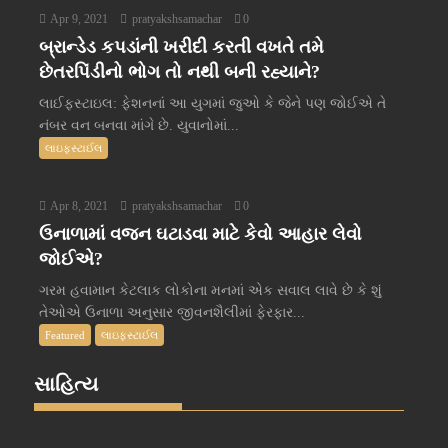
Apr 9, 2021
pratyakshsamachar
0
બ્રાન્ડેડ કપડાંની ખરીદી કરતી વખતે તમે
છેતરપિંડીનો ભોગ તો નથી બની રહ્યાને?
લાઈફસ્ટાઇલ: ફેશનનાં આ યુગમાં જુઓ કે જેને પણ જોઈએ તે
નંબર વન બનવા માંગે છે. યુવાનોમાં...
લાઇફસ્ટાઈલ
Apr 8, 2021
pratyakshsamachar
0
ઉનાળામાં વજન ઘટાડવા માટે કેવો આહાર લેવો
જોઈએ?
ગરમ હવામાન કેટલાક લોકોના મનમાં એક સવાલ લાવે છે કે શું
તેઓએ ઉનાળા અનુસાર જીવનશૈલીમાં ફેરફાર...
Featured
લાઇફસ્ટાઈલ
સાહિત્ય