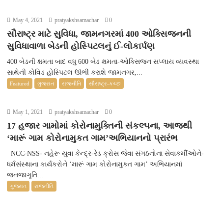
May 4, 2021
pratyakshsamachar
0
સૌરાષ્ટ્ર માટે સુવિધા, જામનગરમાં 400 ઓક્સિજનની
સુવિધાવાળા બેડની હોસ્પિટલનું ઈ-લોકાર્પણ
400 બેડની ક્ષમતા બાદ વધુ 600 બેડ ક્ષમતા-ઓક્સિજન સપ્લાય વ્યવસ્થા
સાથેની કોવિડ હોસ્પિટલ ઊભી કરાશે જામનગર,...
Featured
ગુજરાત
રાજનીતિ
સૌરાષ્ટ્ર-કચ્છ
May 1, 2021
pratyakshsamachar
0
17 હજાર ગામોમાં કોરોનામુક્તિની સંકલ્પના, આજથી
‘મારૂં ગામ કોરોનામુકત ગામ’અભિયાનનો પ્રારંભ
NCC-NSS- નહેરૂ યુવા કેન્દ્ર-રેડ ક્રોસ જેવા સંગઠનોના સેવાકર્મીઓને-
ધર્મસંસ્થાના કાર્યકરોને ‘મારૂં ગામ કોરોનામુકત ગામ’ અભિયાનમાં
જનજાગૃતિ...
ગુજરાત
રાજનીતિ