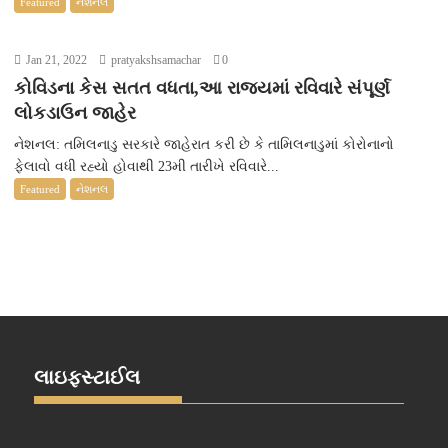
Featured
નેશનલ
Jan 21, 2022
pratyakshsamachar
0
કોવિડના કેસ સતત વધતા,આ રાજ્યમાં રવિવારે સંપૂર્ણ
લોકડાઉન જાહેર
નેશનલ: તમિલનાડુ સરકારે જાહેરાત કરી છે કે તામિલનાડુમાં કોરોનાનો
ફેલાવો વધી રહ્યો હોવાથી 23મી તારીખે રવિવારે...
Featured
નેશનલ
લાઇફસ્ટાઈલ