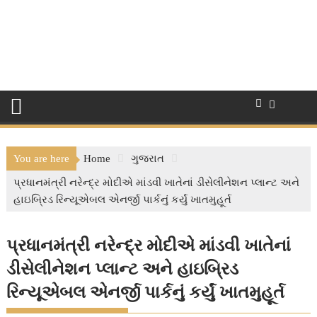
You are here
Home
ગુજરાત
પ્રધાનમંત્રી નરેન્દ્ર મોદીએ માંડવી ખાતેનાં ડીસેલીનેશન પ્લાન્ટ અને
હાઇબ્રિડ રિન્યૂએબલ એનર્જી પાર્કનું કર્યું ખાતમુહૂર્ત
પ્રધાનમંત્રી નરેન્દ્ર મોદીએ માંડવી ખાતેનાં
ડીસેલીનેશન પ્લાન્ટ અને હાઇબ્રિડ
રિન્યૂએબલ એનર્જી પાર્કનું કર્યું ખાતમુહૂર્ત