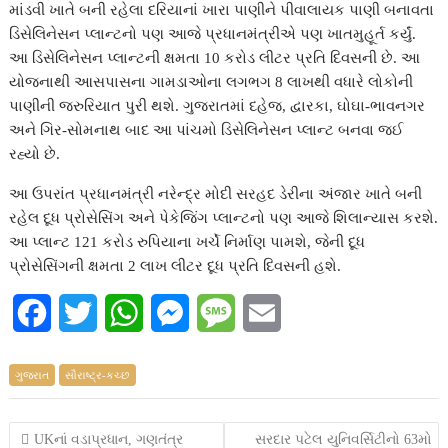
માંડવી ખાતે બની રહેલા દરિયાનાં ખારા પાણીને પીવાલાયક પાણી બનાવતા
ડિસેલિનેસન પ્લાન્ટનો પણ આજે પ્રધાનમંત્રીએ પણ ખાતમુહૂર્ત કર્યું.
આ ડિસેલિનેસન પ્લાન્ટની ક્ષમતા 10 કરોડ લીટર પ્રતિ દિવસની છે. આ
યોજનાથી આસપાસના ગામડાઓના લગભગ 8 લાખથી વધારે લોકોની
પાણીની જરુરિયાત પુરી થશે. ગુજરાતમાં દહેજ, દ્વારકા, ઘોઘા-ભાવનગર
અને ગિર-સોમનાથ બાદ આ પાંચમો ડિસેલિનેસન પ્લાન્ટ બનવા જઈ
રહ્યો છે.
આ ઉપરાંત પ્રધાનમંત્રી નરેન્દ્ર મોદી સરહદ ડેરીના અંજાર ખાતે બની
રહેલ દૂધ પ્રોસેસિંગ અને પેકેજિંગ પ્લાન્ટનો પણ આજે શિલાન્યાસ કરશે.
આ પ્લાન્ટ 121 કરોડ રુપિયાના ખર્ચે નિર્માણ પામશે, જેની દૂધ
પ્રોસેસિંગની ક્ષમતા 2 લાખ લીટર દૂધ પ્રતિ દિવસની હશે.
F
T
W
M
M
E
a
w
h
e
e
m
ગુજરાત
સૌરાષ્ટ્ર-કચ્છ
c
i
a
s
s
a
e
t
t
s
s
i
Post
UKનાં વડાપ્રધાન, ગણતંત્ર
સરદાર પટેલ યુનિવર્સિટીનો 63મો