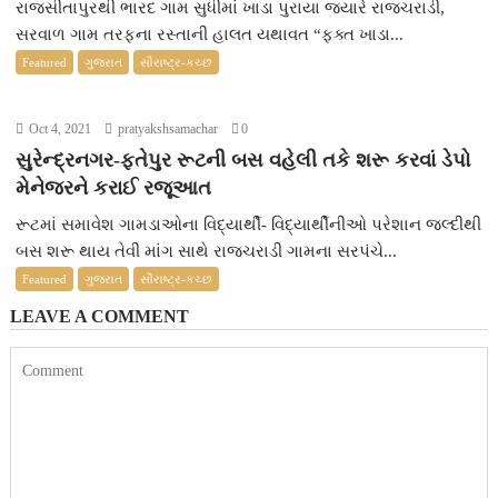
રાજસીતાપુરથી ભારદ ગામ સુધીમાં ખાડા પુરાયા જ્યારે રાજચરાડી,
સરવાળ ગામ તરફના રસ્તાની હાલત યથાવત “ફક્ત ખાડા...
Featured
ગુજરાત
સૌરાષ્ટ્ર-કચ્છ
Oct 4, 2021
pratyakshsamachar
0
સુરેન્દ્રનગર-ફતેપુર રૂટની બસ વહેલી તકે શરૂ કરવાં ડેપો
મેનેજરને કરાઈ રજૂઆત
રૂટમાં સમાવેશ ગામડાઓના વિદ્યાર્થી- વિદ્યાર્થીનીઓ પરેશાન જલ્દીથી
બસ શરૂ થાય તેવી માંગ સાથે રાજચરાડી ગામના સરપંચે...
Featured
ગુજરાત
સૌરાષ્ટ્ર-કચ્છ
LEAVE A COMMENT