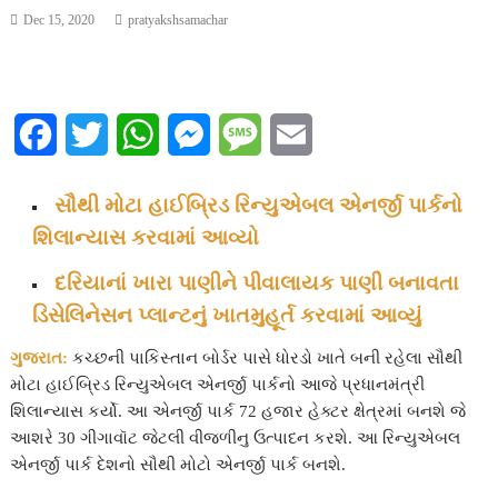
Dec 15, 2020
pratyakshsamachar
F
T
W
M
M
E
a
w
h
e
e
m
સૌથી મોટા હાઈબ્રિડ રિન્યુએબલ એનર્જી પાર્કનો
c
i
a
s
s
a
શિલાન્યાસ કરવામાં આવ્યો
e
t
t
s
s
i
દરિયાનાં ખારા પાણીને પીવાલાયક પાણી બનાવતા
b
t
s
e
a
l
ડિસેલિનેસન પ્લાન્ટનું ખાતમુહૂર્ત કરવામાં આવ્યું
o
e
A
n
g
ગુજરાત:
કચ્છની પાકિસ્તાન બોર્ડર પાસે ધોરડો ખાતે બની રહેલા સૌથી
મોટા હાઈબ્રિડ રિન્યુએબલ એનર્જી પાર્કનો આજે પ્રધાનમંત્રી
o
r
p
g
e
શિલાન્યાસ કર્યો. આ એનર્જી પાર્ક 72 હજાર હેક્ટર ક્ષેત્રમાં બનશે જે
k
p
e
આશરે 30 ગીગાવૉટ જેટલી વીજળીનુ ઉત્પાદન કરશે. આ રિન્યુએબલ
એનર્જી પાર્ક દેશનો સૌથી મોટો એનર્જી પાર્ક બનશે.
r