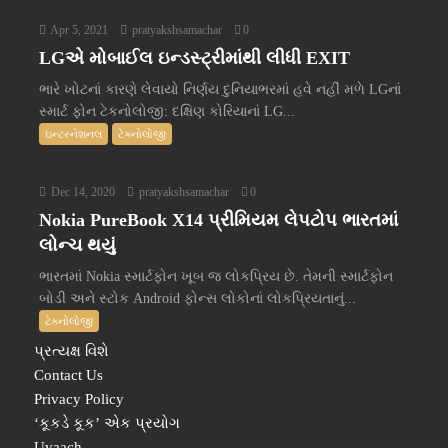
Apr 5, 2021
pratyakshsamachar
0
LGએ મોબાઈલ ઇન્ડસ્ટ્રીમાંથી લીધી EXIT
ભારે ખોટનાં કારણે લેવાયો નિર્ણય દુનિયાભરમાં હવે નહીં મળે LGનાં
સ્માર્ટ ફોન ટેકનોલોજી: દક્ષિણ કોરિયાનાં LG...
ઇન્ટરનેશનલ
ટેક્નોલોજી
Dec 14, 2020
pratyakshsamachar
0
Nokia PureBook X14 પ્રીમિયમ લેપટોપ ભારતમાં
લોન્ચ થયું
ભારતમાં Nokia સ્માર્ટફોન ખૂબ જ લોકપ્રિય છે. તેમની સ્માર્ટફોન
બોડી અને સ્ટોક Android ફોન્સ લોકોનાં લોકપ્રિયતાનું...
ટેક્નોલોજી
પ્રત્યક્ષ વિશે
Contact Us
Privacy Policy
‘કૂકડે કૂક’ એક પ્રયોગ
Uvaach