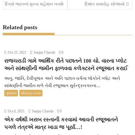
દિવસે ભારતનાં મુખ્ય મહેમાન બનશે
દિક્ષાંત સમારોહ યોજાયો
b
t
s
e
a
l
navigation
o
e
A
n
g
Related posts
o
r
p
g
e
k
p
e
r
Oct 25, 2021
Sanjay Chavda
0
રાજચરાડી ગામે આર્થિક રીતે પછાતને 100 ચો. વારના પ્લોટ
અને સાંથણીની જમીન ફાળવવા કલેક્ટરને રજૂઆત કરાઈ
અનુ. જાતિ, દેવીપૂજક અને અતિ પછાત વર્ગના લોકોને પ્લોટ અને
સાંથણીની જમીન મળે તેવી રજૂઆત સુરેન્દ્રનગરના...
ગુજરાત
સૌરાષ્ટ્ર-કચ્છ
Oct 6, 2021
Sanjay Chavda
0
એક વર્ષથી ખરાબ રસ્તાની કરવામાં આવતી રજૂઆતને
પગલે તંત્રએ માત્ર ખાડા જ પૂર્યા…!