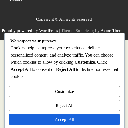
Copyright © All rights reserved
Proudly powered by WordPress
|
Theme: SuperMag by
Acme Themes
We respect your privacy
WP2Social Auto Publish
Powered By :
XYZScripts.com
Cookies help us improve your experience, deliver
personalized content, and analyze traffic. You can choose
which cookies to allow by clicking
Customize
. Click
Accept All
to consent or
Reject All
to decline non-essential
cookies.
Customize
Reject All
Accept All