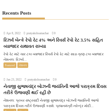
Recents Posts
Apr 8, 2022
pratyakshsamachar
0
રિઝર્વ બેન્કે રેપો રેટ 4% અને રિવર્સ રેપો રેટ 3.5% સહિત
વ્યાજદર યથાવત રાખ્યા
રેપો રેટ માટે ચાર ટકા વ્યાજદર રિવર્સ રેપો રેટ માટે સાડા ત્રણ ટકા વ્યાજદર
નેશનલ: રિઝર્વ...
Featured
નેશનલ
Jan 23, 2022
pratyakshsamachar
0
નેતાજી સુભાષચંદ્ર બોઝની જયંતિની આજે પરાક્રમ દિવસ
તરીકે ઉજવણી થઈ રહી છે
નેશનલ: પ્રખર રાષ્ટ્રવાદી નેતાજી સુભાષચંદ્ર બોઝની જયંતિની આજે
પરાક્રમ દિવસ તરીકે ઉજવણી કરાશે. પ્રધાનમંત્રી નરેન્દ્ર મોદી...