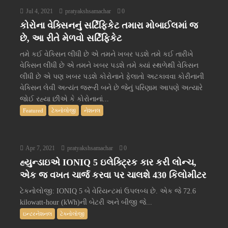
Jul 4, 2021
pratyakshsamachar
0
કોરોના વેક્સિનનું સર્ટિફિકેટ તમારા મોબાઈલમાં જ
છે, આ રીતે મેળવો સર્ટિફિકેટ
તમે કઈ વેક્સિન લીધી છે એ તમને ખબર પડશે તમે કઈ તારીખે
વેક્સિન લીધી છે એ તમને ખબર પડશે તમે ક્યાં સ્થળેથી વેક્સિન
લીધી છે એ પણ ખબર પડશે કોરોનાને ફેલાતો અટકાવવા કોરીનાની
વેક્સિન લેવી અત્યંત જરૂરી બને છે જેનું પરિણામ આપણે અત્યારે
જોઈ રહ્યા છીએ કે કોરોનાનાં...
Featured
ટેક્નોલોજી
નેશનલ
Apr 7, 2021
pratyakshsamachar
0
હ્યુન્ડાઇએ IONIQ 5 ઇલેક્ટ્રિક કાર કરી લોન્ચ,
એક જ વખત ચાર્જ કરવા પર ચાલશે 430 કિલોમીટર
ટેકનોલોજી: IONIQ 5 બે વેરિયન્ટમાં ઉપલબ્ધ છે. એક જે 72.6
kilowatt-hour (kWh)ની બેટરી અને બીજી જે...
ઇન્ટરનેશનલ
ટેક્નોલોજી