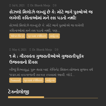
Jul 6, 2021
Dr. Bhavik Merja
0
સેઝલો મિલોઝે લખ્યું છે કે: મોટે ભાગે પુરુષોએ જ
લખેલી કવિતાઓમાં મને રસ પડતો નથી!
સેઝલો મિલોઝે લખ્યું છે કે: મોટે ભાગે પુરુષોએ જ લખેલી
કવિતાઓમાં મને રસ પડતો નથી, પણ...
ઓપન વિન્ડો
પ્રત્યક્ષ સ્પેશિયલ
સાહિત્ય
May 4, 2021
Dr. Bhavik Merja
0
૧ મે : ગૌરવવંતા ગુજરાતીઓએ ગુજરાતીપૂર્વક
ઉજવવાનો દિવસ
બીજું વિશ્ર્વયુદ્ધ પુરૂ થયા બાદ કેબિનેટ મિશન યોજના મુજબ વર્ષ
૧૯૪૬માં વચગાળાની સરકાર રચવામાં આવી. લોર્ડ...
Featured
પ્રત્યક્ષ સ્પેશિયલ
સાહિત્ય
ટેક્નોલોજી