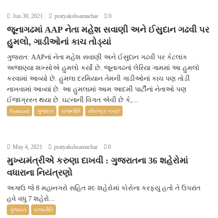
Jun 30, 2021
pratyakshsamachar
0
જૂનાગઢમાં AAP નેતા મહેશ સવાણી અને ઈસુદાન ગઢવી પર
હુમલો, ગાડીઓનાં કાચ તોડ્યાં
ગુજરાત: AAPનાં નેતા મહેશ સવાણી અને ઈસુદાન ગઢવી પર કેટલાંક
અજાણ્યા શખ્સોએ હુમલો કર્યો છે. જૂનાગઢનાં લેરિયા ગામમાં આ હુમલો
કરવામાં આવ્યો છે. હુમલા દરમિયાન તેમની ગાડીઓનાં કાચ પણ તોડી
નાખવામાં આવ્યાં છે. આ હુમલામાં આમ આદમી પાર્ટીનાં નેતાઓ પણ
ઈજાગ્રસ્ત થયા છે. ઘટનાની વિગત એવી છે કે,...
Featured
ગુજરાત
રાજનીતિ
સૌરાષ્ટ્ર-કચ્છ
May 4, 2021
pratyakshsamachar
0
મુખ્યમંત્રીએ કરુણા દાખવી : ગુજરાતના 36 શહેરોમાં
વધારાના નિયંત્રણો
અગાઉ જે 8 મહાનગરો સહિત ૨૯ શહેરોમાં કોરોના કરફ્યુ હતો તે ઉપરાંત
હવે વધુ 7 શહેરો...
ગુજરાત
રાજનીતિ