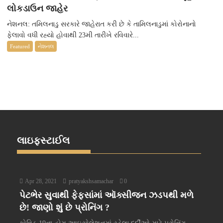
લોકડાઉન જાહેર
નેશનલ: તમિલનાડુ સરકારે જાહેરાત કરી છે કે તામિલનાડુમાં કોરોનાનો
ફેલાવો વધી રહ્યો હોવાથી 23મી તારીખે રવિવારે...
Featured
નેશનલ
લાઇફસ્ટાઈલ
Apr 28, 2021
pratyakshsamachar
0
પેટભેર સુવાથી ફેફસાંમાં ઑક્સીજન ઝડપથી મળે
છે! જાણો શું છે પ્રોનિંગ ?