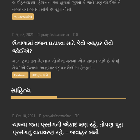
લાઈફસ્ટાઇલ: ફેશનનાં આ યુગમાં જુઓ કે જેને પણ જોઈએ તે
નંબર વન બનવા માંગે છે. યુવાનોમાં...
લાઇફસ્ટાઈલ
Apr 8, 2021
pratyakshsamachar
0
ઉનાળામાં વજન ઘટાડવા માટે કેવો આહાર લેવો
જોઈએ?
ગરમ હવામાન કેટલાક લોકોના મનમાં એક સવાલ લાવે છે કે શું
તેઓએ ઉનાળા અનુસાર જીવનશૈલીમાં ફેરફાર...
Featured
લાઇફસ્ટાઈલ
સાહિત્ય
Oct 10, 2021
pratyakshsamachar
0
ચાલ્યા જતા પ્રસંગની એકાદ ક્ષણ રહે, તોપણ પૂરા
પ્રસંગનું વાતાવરણ રહે. – જવાહર બક્ષી