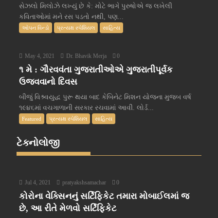
સેઝલો મિલોઝે લખ્યું છે કે: મોટે ભાગે પુરુષોએ જ લખેલી
કવિતાઓમાં મને રસ પડતો નથી, પણ...
ઓપન વિન્ડો
પ્રત્યક્ષ સ્પેશિયલ
સાહિત્ય
May 4, 2021
Dr. Bhavik Merja
0
૧ મે : ગૌરવવંતા ગુજરાતીઓએ ગુજરાતીપૂર્વક
ઉજવવાનો દિવસ
બીજું વિશ્ર્વયુદ્ધ પુરૂ થયા બાદ કેબિનેટ મિશન યોજના મુજબ વર્ષ
૧૯૪૬માં વચગાળાની સરકાર રચવામાં આવી. લોર્ડ...
Featured
પ્રત્યક્ષ સ્પેશિયલ
સાહિત્ય
ટેક્નોલોજી
Jul 4, 2021
pratyakshsamachar
0
કોરોના વેક્સિનનું સર્ટિફિકેટ તમારા મોબાઈલમાં જ
છે, આ રીતે મેળવો સર્ટિફિકેટ