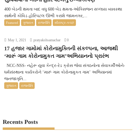
400 બેડની ક્ષમતા બાદ વધુ 600 બેડ ક્ષમતા-ઓક્સિજન સપ્લાય વ્યવસ્થા
સાથેની કોવિડ હોસ્પિટલ ઊભી કરાશે જામનગર,...
Featured
ગુજરાત
રાજનીતિ
સૌરાષ્ટ્ર-કચ્છ
May 1, 2021
pratyakshsamachar
0
17 હજાર ગામોમાં કોરોનામુક્તિની સંકલ્પના, આજથી
‘મારૂં ગામ કોરોનામુકત ગામ’અભિયાનનો પ્રારંભ
NCC-NSS- નહેરૂ યુવા કેન્દ્ર-રેડ ક્રોસ જેવા સંગઠનોના સેવાકર્મીઓને-
ધર્મસંસ્થાના કાર્યકરોને ‘મારૂં ગામ કોરોનામુકત ગામ’ અભિયાનમાં
જનજાગૃતિ...
ગુજરાત
રાજનીતિ
Recents Posts