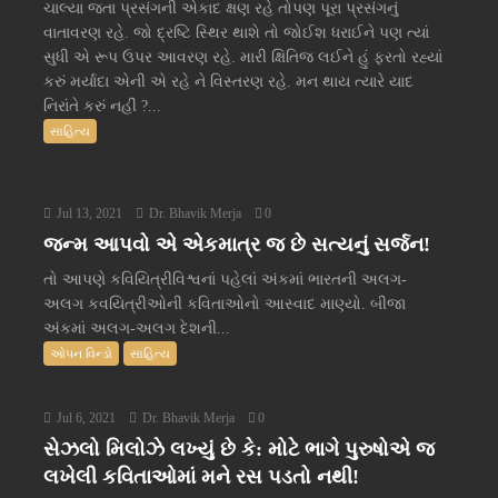
ચાલ્યા જતા પ્રસંગની એકાદ ક્ષણ રહે તોપણ પૂરા પ્રસંગનું
વાતાવરણ રહે. જો દ્રષ્ટિ સ્થિર થાશે તો જોઈશ ધરાઈને પણ ત્યાં
સુધી એ રૂપ ઉપર આવરણ રહે. મારી ક્ષિતિજ લઈને હું ફરતો રહ્યાં
કરું મર્યાદા એની એ રહે ને વિસ્તરણ રહે. મન થાય ત્યારે યાદ
નિરાંતે કરું નહીં ?...
સાહિત્ય
Jul 13, 2021
Dr. Bhavik Merja
0
જન્મ આપવો એ એકમાત્ર જ છે સત્યનું સર્જન!
તો આપણે કવિયિત્રીવિશ્વનાં પહેલાં અંકમાં ભારતની અલગ-
અલગ કવયિત્રીઓની કવિતાઓનો આસ્વાદ માણ્યો. બીજા
અંકમાં અલગ-અલગ દેશની...
ઓપન વિન્ડો
સાહિત્ય
Jul 6, 2021
Dr. Bhavik Merja
0
સેઝલો મિલોઝે લખ્યું છે કે: મોટે ભાગે પુરુષોએ જ
લખેલી કવિતાઓમાં મને રસ પડતો નથી!