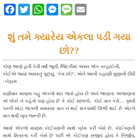
F
T
W
M
M
E
a
w
h
e
e
m
c
i
a
s
s
a
શું તમે ક્યારેય એકલા પડી ગયા
e
t
t
s
s
i
છો??
b
t
s
e
a
l
કોણ જાણે હતી કેવી વર્ષો જૂની, જિંદગીમાં અસર એક તન્હાઈની,
o
e
A
n
g
કોઈએ જ્યાં અમસ્તું પૂછ્યું, ‘કેમ છો?’, એને આખી કહાણી સુણાવી દીધી
o
r
p
g
e
: બેફામ
k
p
e
ઘણીવાર માણસ બહુ એકલો થઇ જતો હોય છે અને જાણતા અજાણતાં
એ લોકો ને કહેતો પણ હોય છે કે કોઈ સાંભળો.. કોઈ વાત કરો… પૃથ્વી
r
પરની મોટા ભાગની સમસ્યા વાત ન થઈ શકવાથી ઊભી થઈ છે એટલે
વાત થવી ખૂબ જરૂરી છે.
આવો એકલો માણસ કોઈપણની સાથે પ્રેમ કરી બેસે છે, કોઈપણની
સાથે મિત્રતા કરી બેસે છે પછી એ કોઈપણ સજીવ હોય કે નિર્જીવ,