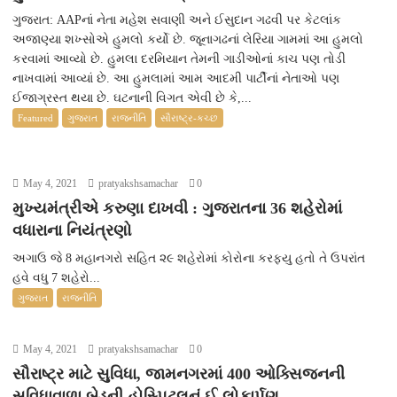
ગુજરાત: AAPનાં નેતા મહેશ સવાણી અને ઈસુદાન ગઢવી પર કેટલાંક
અજાણ્યા શખ્સોએ હુમલો કર્યો છે. જૂનાગઢનાં લેરિયા ગામમાં આ હુમલો
કરવામાં આવ્યો છે. હુમલા દરમિયાન તેમની ગાડીઓનાં કાચ પણ તોડી
નાખવામાં આવ્યાં છે. આ હુમલામાં આમ આદમી પાર્ટીનાં નેતાઓ પણ
ઈજાગ્રસ્ત થયા છે. ઘટનાની વિગત એવી છે કે,...
Featured
ગુજરાત
રાજનીતિ
સૌરાષ્ટ્ર-કચ્છ
May 4, 2021
pratyakshsamachar
0
મુખ્યમંત્રીએ કરુણા દાખવી : ગુજરાતના 36 શહેરોમાં
વધારાના નિયંત્રણો
અગાઉ જે 8 મહાનગરો સહિત ૨૯ શહેરોમાં કોરોના કરફ્યુ હતો તે ઉપરાંત
હવે વધુ 7 શહેરો...
ગુજરાત
રાજનીતિ
May 4, 2021
pratyakshsamachar
0
સૌરાષ્ટ્ર માટે સુવિધા, જામનગરમાં 400 ઓક્સિજનની
સુવિધાવાળા બેડની હોસ્પિટલનું ઈ-લોકાર્પણ