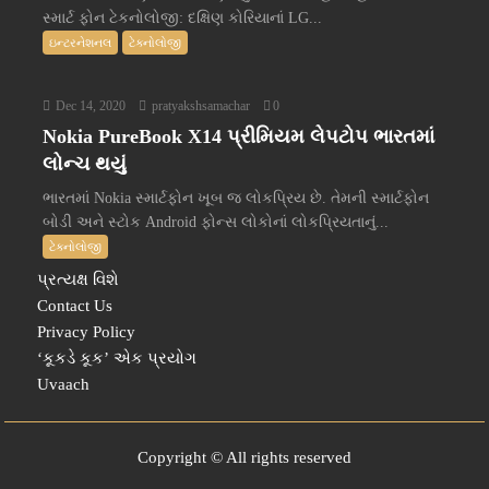
સ્માર્ટ ફોન ટેકનોલોજી: દક્ષિણ કોરિયાનાં LG...
ઇન્ટરનેશનલ
ટેક્નોલોજી
Dec 14, 2020
pratyakshsamachar
0
Nokia PureBook X14 પ્રીમિયમ લેપટોપ ભારતમાં
લોન્ચ થયું
ભારતમાં Nokia સ્માર્ટફોન ખૂબ જ લોકપ્રિય છે. તેમની સ્માર્ટફોન
બોડી અને સ્ટોક Android ફોન્સ લોકોનાં લોકપ્રિયતાનું...
ટેક્નોલોજી
પ્રત્યક્ષ વિશે
Contact Us
Privacy Policy
‘કૂકડે કૂક’ એક પ્રયોગ
Uvaach
Copyright © All rights reserved