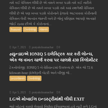
તમે કઈ વેક્સિન લીધી છે એ તમને ખબર પડશે તમે કઈ તારીખે
વેક્સિન લીધી છે એ તમને ખબર પડશે તમે ક્યાં સ્થળેથી વેક્સિન
લીધી છે એ પણ ખબર પડશે કોરોનાને ફેલાતો અટકાવવા કોરીનાની
વેક્સિન લેવી અત્યંત જરૂરી બને છે જેનું પરિણામ આપણે અત્યારે
જોઈ રહ્યા છીએ કે કોરોનાનાં...
Featured
ટેક્નોલોજી
નેશનલ
Apr 7, 2021
pratyakshsamachar
0
હ્યુન્ડાઇએ IONIQ 5 ઇલેક્ટ્રિક કાર કરી લોન્ચ,
એક જ વખત ચાર્જ કરવા પર ચાલશે 430 કિલોમીટર
ટેકનોલોજી: IONIQ 5 બે વેરિયન્ટમાં ઉપલબ્ધ છે. એક જે 72.6
kilowatt-hour (kWh)ની બેટરી અને બીજી જે...
ઇન્ટરનેશનલ
ટેક્નોલોજી
Apr 5, 2021
pratyakshsamachar
0
LGએ મોબાઈલ ઇન્ડસ્ટ્રીમાંથી લીધી EXIT
ભારે ખોટનાં કારણે લેવાયો નિર્ણય દુનિયાભરમાં હવે નહીં મળે LGનાં