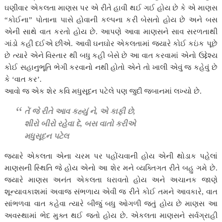
ઘણીવાર એકલતા માણસ પર એ રીતે હાવી થઈ ગઈ હોય છે કે એ માણસ
“કોઈના” પોતાના પાસે હોવાની કલ્પના કરી બેસતો હોય છે અને બસ
એની સાથે વાત કરતો હોય છે. આપણે આવા માણસને સાવ સરળતાથી
ગાંડો કહી દઈએ છીએ. આવી ઘનઘોર એકલતામાં જ્યારે કોઈ કઇંક પૂછે
છે ત્યારે એને વિસ્તાર થી બધુ કહી બેસે છે આ વાત કરવામાં એનો ઉદ્દેશ્ય
કોઈ સહાનુભૂતિ ભેગી કરવાનો નથી હોતો એને તો ખાલી એવું જ કહેવું છે
કે ‘વાત કર’.
આવો જ એક શેર કવિ મધુસૂદન પટેલે પણ જુદી જબાનમાં લખ્યો છે.
તેં જે રીતે આવ કહ્યું ને, એ કાફી છે,
શીરો બીરો રહેવા દે, બસ વાતો કરીએ
મધુસૂદન પટેલ
જ્યારે એકલતા એના ચરમ પર પહોંચવાની હોય એની થોડાક પહેલાં
માણસની સ્થિતિ જે હોય એનો આ શેર મને વ્યક્તિગત રીતે બહુ ગમે છે.
જ્યારે માણસ અનંત એકલતા ધરાવતો હોય અને અચાનક જાણે
શૂન્યાવકાશમાં અવાજ સંભળાય એવી જ રીતે કોઈ તમને આવકારે, વાત
સાંભળવા વાત કહેવા ત્યારે બીજું બધુ ઓગળી જતું હોય છે માણસ આ
અવસ્થામાં ભેદ મુક્ત થઈ જતો હોય છે. એકલતા માણસને સર્વગ્રાહી