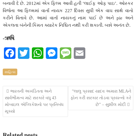
બનાવી દે છે. 2012માં એક ફિલ્મ આવી હતી ‘લાઈફ ઓફ પાઇ’. ઓસ્કર
વિજેતા આ ફિલ્મમાં વાર્તા નાયક 227 દિવસ સુધી એક વાઘ સાથે વાતો
કરીને વિતાવે છે. આમાં વાર્તા નાયકનું નામ પાઈ છે અને pie અને
એકલતા બંનેની કિમત ક્યારેક નિશ્ચિત નથી કરી શકાતી. બન્ને અનંત છે.
-ઋષિ
F
T
W
M
M
E
a
w
h
e
e
m
સાહિત્ય
c
i
a
s
s
a
e
t
t
s
s
i
Post
ભારતની અખંડિતતા અને
“લાલુ પ્રસાદ યાદવ અમારા MLAને
સાર્વભૌમત્વ માટે સરકારે વધુ 43
ફોન કરી સરકાર તોડવા પ્રયત્નો કરે
b
t
s
e
a
l
navigation
મોબાઇલ એપ્લિકેશનો પર પ્રતિબંધ
છે” – સુશીલ મોદી
o
e
A
n
g
મૂક્યો
o
r
p
g
e
k
p
e
Related posts