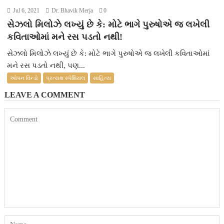
Jul 6, 2021
Dr. Bhavik Merja
0
સેઝલો મિલોઝે લખ્યું છે કે: મોટે ભાગે પુરુષોએ જ લખેલી
કવિતાઓમાં મને રસ પડતો નથી!
સેઝલો મિલોઝે લખ્યું છે કે: મોટે ભાગે પુરુષોએ જ લખેલી કવિતાઓમાં
મને રસ પડતો નથી, પણ...
ઓપન વિન્ડો
પ્રત્યક્ષ સ્પેશિયલ
સાહિત્ય
LEAVE A COMMENT