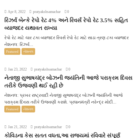
Apr 8, 2022
pratyakshsamachar
0
રિઝર્વ બેન્કે રેપો રેટ 4% અને રિવર્સ રેપો રેટ 3.5% સહિત
વ્યાજદર યથાવત રાખ્યા
રેપો રેટ માટે ચાર ટકા વ્યાજદર રિવર્સ રેપો રેટ માટે સાડા ત્રણ ટકા વ્યાજદર
નેશનલ: રિઝર્વ...
Featured
નેશનલ
Jan 23, 2022
pratyakshsamachar
0
નેતાજી સુભાષચંદ્ર બોઝની જયંતિની આજે પરાક્રમ દિવસ
તરીકે ઉજવણી થઈ રહી છે
નેશનલ: પ્રખર રાષ્ટ્રવાદી નેતાજી સુભાષચંદ્ર બોઝની જયંતિની આજે
પરાક્રમ દિવસ તરીકે ઉજવણી કરાશે. પ્રધાનમંત્રી નરેન્દ્ર મોદી...
Featured
નેશનલ
Jan 21, 2022
pratyakshsamachar
0
કોવિડના કેસ સતત વધતા,આ રાજ્યમાં રવિવારે સંપૂર્ણ