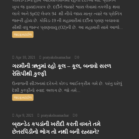
કોવિડ-19ના હોમ આઇસોલેશનમાં રહેલા દર્દીઓ માટે પ્રોનિંગ
ખુબ જ ફાયદાકારક છે. દર્દીને જ્યારે શ્વાસ લેવામાં તકલીફ થવા
લાગે અને SpO2 લેવલ 94 થી નીચે જાય માત્ર ત્યારે જ પ્રોનિંગ
જરૂરી હોય છે. કોવિડ-19 ની મહામારીમાં દર્દીના પ્રાણ બચાવવા
સૌથી વધુ જરૂર પ્રાણવાયુ (O2)ની છે. આ મહામારી સામે આજે...
લાઇફસ્ટાઈલ
Apr 10, 2021
pratyakshsamachar
0
ગરમીની ઋતુમાં રહો કૂલ – કૂલ, બનાવો સરળ
રેસિપીથી કુલ્ફી
ઉનાળાની સીઝનમાં દરેકને કોલ્ડ આઈસ્ક્રીમ ગમે છે. પરંતુ ઘરેલું
દેશી કુલ્ફીનો સ્વાદ અલગ છે. જો તમે...
લાઇફસ્ટાઈલ
Apr 9, 2021
pratyakshsamachar
0
બ્રાન્ડેડ કપડાંની ખરીદી કરતી વખતે તમે
છેતરપિંડીનો ભોગ તો નથી બની રહ્યાને?