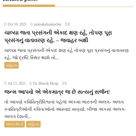
r
Oct 10, 2021
pratyakshsamachar
0
ચાલ્યા જતા પ્રસંગની એકાદ ક્ષણ રહે, તોપણ પૂરા
પ્રસંગનું વાતાવરણ રહે. – જવાહર બક્ષી
ચાલ્યા જતા પ્રસંગની એકાદ ક્ષણ રહે તોપણ પૂરા પ્રસંગનું વાતાવરણ
રહે. જો દ્રષ્ટિ સ્થિર થાશે તો...
સાહિત્ય
Jul 13, 2021
Dr. Bhavik Merja
0
જન્મ આપવો એ એકમાત્ર જ છે સત્યનું સર્જન!
તો આપણે કવિયિત્રીવિશ્વનાં પહેલાં અંકમાં ભારતની અલગ- અલગ
કવયિત્રીઓની કવિતાઓનો આસ્વાદ માણ્યો. બીજા અંકમાં અલગ-
અલગ દેશની...
ઓપન વિન્ડો
સાહિત્ય