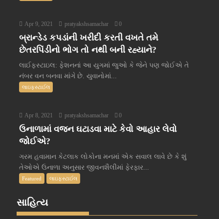
Apr 9, 2021
pratyakshsamachar
0
બ્રાન્ડેડ કપડાંની ખરીદી કરતી વખતે તમે
છેતરપિંડીનો ભોગ તો નથી બની રહ્યાને?
લાઈફસ્ટાઇલ: ફેશનનાં આ યુગમાં જુઓ કે જેને પણ જોઈએ તે
નંબર વન બનવા માંગે છે. યુવાનોમાં...
લાઇફસ્ટાઈલ
Apr 8, 2021
pratyakshsamachar
0
ઉનાળામાં વજન ઘટાડવા માટે કેવો આહાર લેવો
જોઈએ?
ગરમ હવામાન કેટલાક લોકોના મનમાં એક સવાલ લાવે છે કે શું
તેઓએ ઉનાળા અનુસાર જીવનશૈલીમાં ફેરફાર...
Featured
લાઇફસ્ટાઈલ
સાહિત્ય