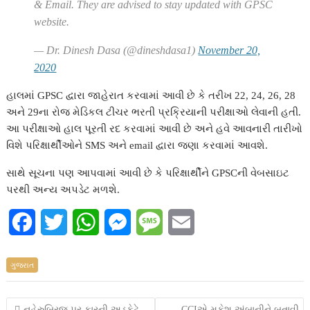
& Email. They are advised to stay updated with GPSC
website.
— Dr. Dinesh Dasa (@dineshdasa1)
November 20,
2020
હાલમાં GPSC દ્વારા જાહેરાત કરવામાં આવી છે કે તરીખ
22, 24, 26, 28
અને 29ના રોજ મેડિકલ ટીચર ભરતી પ્રક્રિયાની પરીક્ષાઓ લેવાની હતી.
આ પરીક્ષાઓ હાલ પૂરતી રદ કરવામાં આવી છે અને હવે આવનારી તારીખો
વિશે પરિક્ષાર્થીઓને SMS અને email દ્વારા જણા કરવામાં આવશે.
સાથે સૂચના પણ આપવામાં આવી છે કે પરિક્ષાર્થીને GPSCની વેબસાઇટ
પરથી અન્ય અપડેટ મળશે.
F
T
W
M
M
E
a
w
h
e
e
m
ગુજરાત
c
i
a
s
s
a
e
t
t
s
s
i
Post
નહેરુબ્રિજ પર કારની અડફેટે
CCIએ મુકેશ અંબાનીને બતાવી