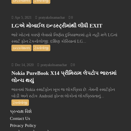
ઇન્ટરનેશનલ
ટેક્નોલોજી
Apr 5, 2021
pratyakshsamachar
0
LGએ મોબાઈલ ઇન્ડસ્ટ્રીમાંથી લીધી EXIT
ભારે ખોટનાં કારણે લેવાયો નિર્ણય દુનિયાભરમાં હવે નહીં મળે LGનાં
સ્માર્ટ ફોન ટેકનોલોજી: દક્ષિણ કોરિયાનાં LG...
ઇન્ટરનેશનલ
ટેક્નોલોજી
Dec 14, 2020
pratyakshsamachar
0
Nokia PureBook X14 પ્રીમિયમ લેપટોપ ભારતમાં
લોન્ચ થયું
ભારતમાં Nokia સ્માર્ટફોન ખૂબ જ લોકપ્રિય છે. તેમની સ્માર્ટફોન
બોડી અને સ્ટોક Android ફોન્સ લોકોનાં લોકપ્રિયતાનું...
ટેક્નોલોજી
પ્રત્યક્ષ વિશે
Contact Us
Privacy Policy