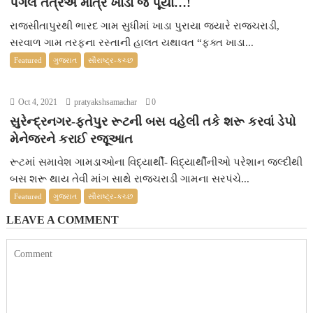
પગલે તંત્રએ માત્ર ખાડા જ પૂર્યા…!
રાજસીતાપુરથી ભારદ ગામ સુધીમાં ખાડા પુરાયા જ્યારે રાજચરાડી,
સરવાળ ગામ તરફના રસ્તાની હાલત યથાવત “ફક્ત ખાડા...
Featured
ગુજરાત
સૌરાષ્ટ્ર-કચ્છ
Oct 4, 2021
pratyakshsamachar
0
સુરેન્દ્રનગર-ફતેપુર રૂટની બસ વહેલી તકે શરૂ કરવાં ડેપો
મેનેજરને કરાઈ રજૂઆત
રૂટમાં સમાવેશ ગામડાઓના વિદ્યાર્થી- વિદ્યાર્થીનીઓ પરેશાન જલ્દીથી
બસ શરૂ થાય તેવી માંગ સાથે રાજચરાડી ગામના સરપંચે...
Featured
ગુજરાત
સૌરાષ્ટ્ર-કચ્છ
LEAVE A COMMENT