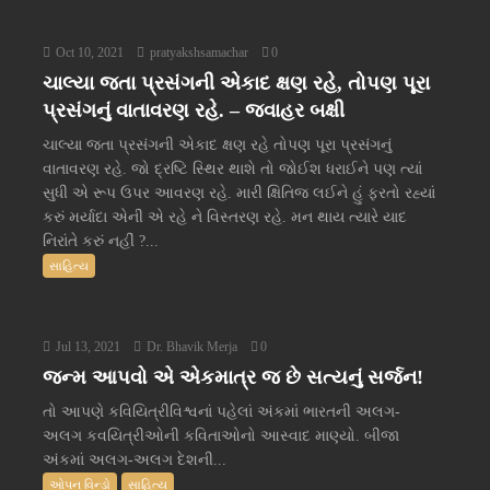
Oct 10, 2021
pratyakshsamachar
0
ચાલ્યા જતા પ્રસંગની એકાદ ક્ષણ રહે, તોપણ પૂરા
પ્રસંગનું વાતાવરણ રહે. – જવાહર બક્ષી
ચાલ્યા જતા પ્રસંગની એકાદ ક્ષણ રહે તોપણ પૂરા પ્રસંગનું
વાતાવરણ રહે. જો દ્રષ્ટિ સ્થિર થાશે તો જોઈશ ધરાઈને પણ ત્યાં
સુધી એ રૂપ ઉપર આવરણ રહે. મારી ક્ષિતિજ લઈને હું ફરતો રહ્યાં
કરું મર્યાદા એની એ રહે ને વિસ્તરણ રહે. મન થાય ત્યારે યાદ
નિરાંતે કરું નહીં ?...
સાહિત્ય
Jul 13, 2021
Dr. Bhavik Merja
0
જન્મ આપવો એ એકમાત્ર જ છે સત્યનું સર્જન!
તો આપણે કવિયિત્રીવિશ્વનાં પહેલાં અંકમાં ભારતની અલગ-
અલગ કવયિત્રીઓની કવિતાઓનો આસ્વાદ માણ્યો. બીજા
અંકમાં અલગ-અલગ દેશની...
ઓપન વિન્ડો
સાહિત્ય