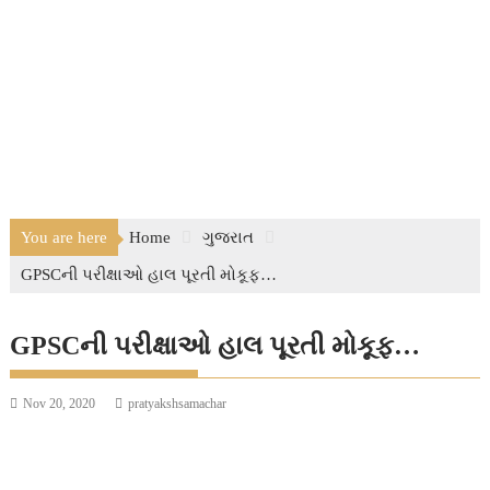
You are here
Home
ગુજરાત
GPSCની પરીક્ષાઓ હાલ પૂરતી મોકૂફ…
GPSCની પરીક્ષાઓ હાલ પૂરતી મોકૂફ…
Nov 20, 2020
pratyakshsamachar