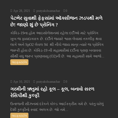
Apr 28, 2021
pratyakshsamachar
0
પેટભેર સુવાથી ફેફસાંમાં ઑક્સીજન ઝડપથી મળે
છે! જાણો શું છે પ્રોનિંગ ?
કોવિડ-19ના હોમ આઇસોલેશનમાં રહેલા દર્દીઓ માટે પ્રોનિંગ
ખુબ જ ફાયદાકારક છે. દર્દીને જ્યારે શ્વાસ લેવામાં તકલીફ થવા
લાગે અને SpO2 લેવલ 94 થી નીચે જાય માત્ર ત્યારે જ પ્રોનિંગ
જરૂરી હોય છે. કોવિડ-19 ની મહામારીમાં દર્દીના પ્રાણ બચાવવા
સૌથી વધુ જરૂર પ્રાણવાયુ (O2)ની છે. આ મહામારી સામે આજે...
લાઇફસ્ટાઈલ
Apr 10, 2021
pratyakshsamachar
0
ગરમીની ઋતુમાં રહો કૂલ – કૂલ, બનાવો સરળ
રેસિપીથી કુલ્ફી
ઉનાળાની સીઝનમાં દરેકને કોલ્ડ આઈસ્ક્રીમ ગમે છે. પરંતુ ઘરેલું
દેશી કુલ્ફીનો સ્વાદ અલગ છે. જો તમે...
લાઇફસ્ટાઈલ