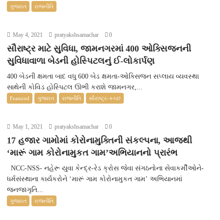
ગુજરાત
રાજનીતિ
May 4, 2021
pratyakshsamachar
0
સૌરાષ્ટ્ર માટે સુવિધા, જામનગરમાં 400 ઓક્સિજનની
સુવિધાવાળા બેડની હોસ્પિટલનું ઈ-લોકાર્પણ
400 બેડની ક્ષમતા બાદ વધુ 600 બેડ ક્ષમતા-ઓક્સિજન સપ્લાય વ્યવસ્થા
સાથેની કોવિડ હોસ્પિટલ ઊભી કરાશે જામનગર,...
Featured
ગુજરાત
રાજનીતિ
સૌરાષ્ટ્ર-કચ્છ
May 1, 2021
pratyakshsamachar
0
17 હજાર ગામોમાં કોરોનામુક્તિની સંકલ્પના, આજથી
‘મારૂં ગામ કોરોનામુકત ગામ’અભિયાનનો પ્રારંભ
NCC-NSS- નહેરૂ યુવા કેન્દ્ર-રેડ ક્રોસ જેવા સંગઠનોના સેવાકર્મીઓને-
ધર્મસંસ્થાના કાર્યકરોને ‘મારૂં ગામ કોરોનામુકત ગામ’ અભિયાનમાં
જનજાગૃતિ...
ગુજરાત
રાજનીતિ