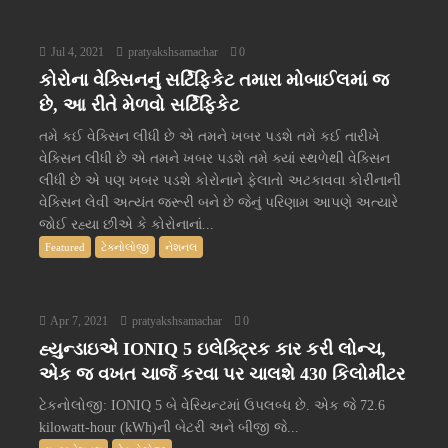
Jul 4, 2021
pratyakshsamachar
0
કોરોના વેક્સિનનું સર્ટિફિકેટ તમારા મોબાઈલમાં જ
છે, આ રીતે મેળવો સર્ટિફિકેટ
તમે કઈ વેક્સિન લીધી છે એ તમને ખબર પડશે તમે કઈ તારીખે
વેક્સિન લીધી છે એ તમને ખબર પડશે તમે ક્યાં સ્થળેથી વેક્સિન
લીધી છે એ પણ ખબર પડશે કોરોનાને ફેલાતો અટકાવવા કોરીનાની
વેક્સિન લેવી અત્યંત જરૂરી બને છે જેનું પરિણામ આપણે અત્યારે
જોઈ રહ્યા છીએ કે કોરોનાનાં...
Featured
ટેક્નોલોજી
નેશનલ
Apr 7, 2021
pratyakshsamachar
0
હ્યુન્ડાઇએ IONIQ 5 ઇલેક્ટ્રિક કાર કરી લોન્ચ,
એક જ વખત ચાર્જ કરવા પર ચાલશે 430 કિલોમીટર
ટેકનોલોજી: IONIQ 5 બે વેરિયન્ટમાં ઉપલબ્ધ છે. એક જે 72.6
kilowatt-hour (kWh)ની બેટરી અને બીજી જે...