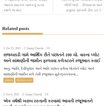
આવતા સાઇકલ ચાલકનું ઘટના
લીલી જંડી… રિલાયન્સ અને
b
t
s
e
a
l
navigation
સ્થળે જ મોત
ફ્યુચર ગ્રુપની ડીલ ડન
o
e
A
n
g
o
r
p
g
e
Related posts
k
p
e
r
Oct 25, 2021
Sanjay Chavda
0
રાજચરાડી ગામે આર્થિક રીતે પછાતને 100 ચો. વારના પ્લોટ
અને સાંથણીની જમીન ફાળવવા કલેક્ટરને રજૂઆત કરાઈ
અનુ. જાતિ, દેવીપૂજક અને અતિ પછાત વર્ગના લોકોને પ્લોટ અને
સાંથણીની જમીન મળે તેવી રજૂઆત સુરેન્દ્રનગરના...
ગુજરાત
સૌરાષ્ટ્ર-કચ્છ
Oct 6, 2021
Sanjay Chavda
0
એક વર્ષથી ખરાબ રસ્તાની કરવામાં આવતી રજૂઆતને