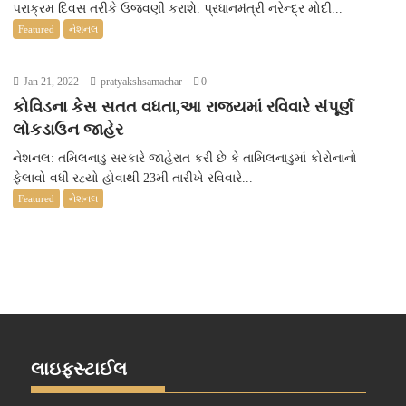
પરાક્રમ દિવસ તરીકે ઉજવણી કરાશે. પ્રધાનમંત્રી નરેન્દ્ર મોદી...
Featured
નેશનલ
Jan 21, 2022
pratyakshsamachar
0
કોવિડના કેસ સતત વધતા,આ રાજ્યમાં રવિવારે સંપૂર્ણ
લોકડાઉન જાહેર
નેશનલ: તમિલનાડુ સરકારે જાહેરાત કરી છે કે તામિલનાડુમાં કોરોનાનો
ફેલાવો વધી રહ્યો હોવાથી 23મી તારીખે રવિવારે...
Featured
નેશનલ
લાઇફસ્ટાઈલ