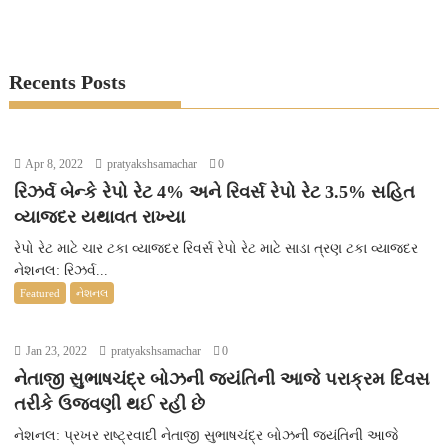
Recents Posts
Apr 8, 2022
pratyakshsamachar
0
રિઝર્વ બેન્કે રેપો રેટ 4% અને રિવર્સ રેપો રેટ 3.5% સહિત
વ્યાજદર યથાવત રાખ્યા
રેપો રેટ માટે ચાર ટકા વ્યાજદર રિવર્સ રેપો રેટ માટે સાડા ત્રણ ટકા વ્યાજદર
નેશનલ: રિઝર્વ...
Featured
નેશનલ
Jan 23, 2022
pratyakshsamachar
0
નેતાજી સુભાષચંદ્ર બોઝની જયંતિની આજે પરાક્રમ દિવસ
તરીકે ઉજવણી થઈ રહી છે
નેશનલ: પ્રખર રાષ્ટ્રવાદી નેતાજી સુભાષચંદ્ર બોઝની જયંતિની આજે