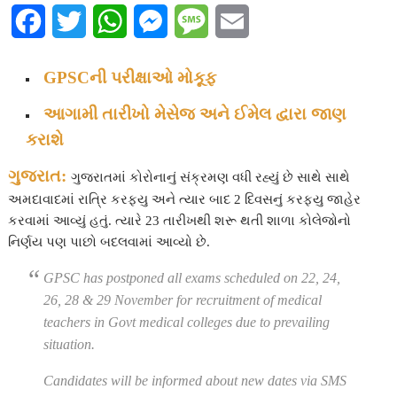
F
T
W
M
M
E
a
w
h
e
e
m
GPSCની પરીક્ષાઓ મોકૂફ
c
i
a
s
s
a
આગામી તારીખો મેસેજ અને ઈમેલ દ્વારા જાણ
e
t
t
s
s
i
કરાશે
b
t
s
e
a
l
ગુજરાત:
ગુજરાતમાં કોરોનાનું સંક્રમણ વધી રહ્યું છે સાથે સાથે
o
e
A
n
g
અમદાવાદમાં રાત્રિ કરફ્યુ અને ત્યાર બાદ 2 દિવસનું કરફ્યુ જાહેર
કરવામાં આવ્યું હતું. ત્યારે 23 તારીખથી શરૂ થતી શાળા કોલેજોનો
o
r
p
g
e
નિર્ણય પણ પાછો બદલવામાં આવ્યો છે.
k
p
e
GPSC has postponed all exams scheduled on 22, 24,
r
26, 28 & 29 November for recruitment of medical
teachers in Govt medical colleges due to prevailing
situation.
Candidates will be informed about new dates via SMS