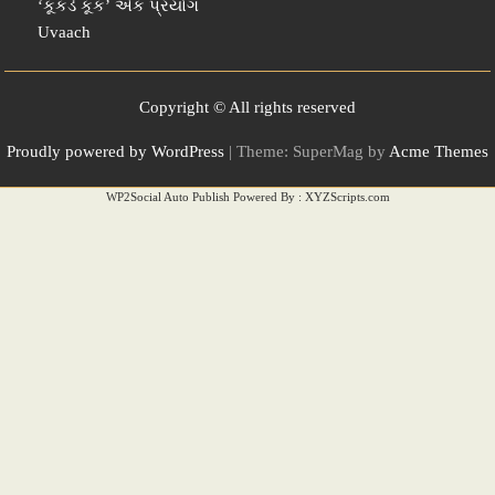
‘કૂકડે કૂક’ એક પ્રયોગ
Uvaach
Copyright © All rights reserved
Proudly powered by WordPress
|
Theme: SuperMag by
Acme Themes
WP2Social Auto Publish
Powered By :
XYZScripts.com