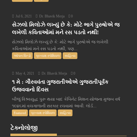
Jul 6, 2021
Dr. Bhavik Merja
0
સેઝલો મિલોઝે લખ્યું છે કે: મોટે ભાગે પુરુષોએ જ
લખેલી કવિતાઓમાં મને રસ પડતો નથી!
સેઝલો મિલોઝે લખ્યું છે કે: મોટે ભાગે પુરુષોએ જ લખેલી
કવિતાઓમાં મને રસ પડતો નથી, પણ...
ઓપન વિન્ડો
પ્રત્યક્ષ સ્પેશિયલ
સાહિત્ય
May 4, 2021
Dr. Bhavik Merja
0
૧ મે : ગૌરવવંતા ગુજરાતીઓએ ગુજરાતીપૂર્વક
ઉજવવાનો દિવસ
બીજું વિશ્ર્વયુદ્ધ પુરૂ થયા બાદ કેબિનેટ મિશન યોજના મુજબ વર્ષ
૧૯૪૬માં વચગાળાની સરકાર રચવામાં આવી. લોર્ડ...
Featured
પ્રત્યક્ષ સ્પેશિયલ
સાહિત્ય
ટેક્નોલોજી