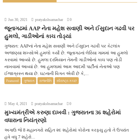
Jun 30, 2021
pratyakshsamachar
0
જૂનાગઢમાં AAP નેતા મહેશ સવાણી અને ઈસુદાન ગઢવી પર
હુમલો, ગાડીઓનાં કાચ તોડ્યાં
ગુજરાત: AAPનાં નેતા મહેશ સવાણી અને ઈસુદાન ગઢવી પર કેટલાંક
અજાણ્યા શખ્સોએ હુમલો કર્યો છે. જૂનાગઢનાં લેરિયા ગામમાં આ હુમલો
કરવામાં આવ્યો છે. હુમલા દરમિયાન તેમની ગાડીઓનાં કાચ પણ તોડી
નાખવામાં આવ્યાં છે. આ હુમલામાં આમ આદમી પાર્ટીનાં નેતાઓ પણ
ઈજાગ્રસ્ત થયા છે. ઘટનાની વિગત એવી છે કે,...
Featured
ગુજરાત
રાજનીતિ
સૌરાષ્ટ્ર-કચ્છ
May 4, 2021
pratyakshsamachar
0
મુખ્યમંત્રીએ કરુણા દાખવી : ગુજરાતના 36 શહેરોમાં
વધારાના નિયંત્રણો
અગાઉ જે 8 મહાનગરો સહિત ૨૯ શહેરોમાં કોરોના કરફ્યુ હતો તે ઉપરાંત
હવે વધુ 7 શહેરો...