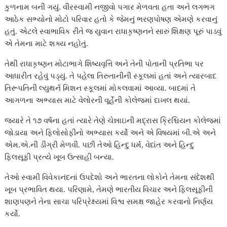
કુળનામ બની ગયું. વીરસ્વામી નજીવો પગાર મેળવતા હતા અને લગભગ
આઠેક સભ્યોનો મોટો પરિવાર હતો કે જેમનું ભરણપોષણ એમણે કરવાનું
હતું. એટલે સ્વાભાવિક રીતે જ યુવાન રાધાકૃષ્ણનને સારું શિક્ષણ પૂરું પાડવું
એ તેમના માટે શક્ય નહોતું.
તેથી રાધાકૃષ્ણન મોટાભાગે શિષ્યવૃત્તિ અને તેની પોતાની પ્રતિભા પર
આધારીત રહેવું પડ્યું. તે પહેલા તિરુતાનીની સ્કૂલમાં હતાં અને ત્યારબાદ
તિરૂપતિની લ્યુથર્ન મિશન સ્કૂલમાં મોકલવામાં આવ્યા. બાદમાં તે
આગળના અભ્યાસ માટે વેલોરની વૂર્હેની કોલેજમાં દાખલ થયાં.
જ્યારે તે ૧૭ વર્ષના હતાં ત્યારે તેણે ચેન્નાઇની મદ્રાસ ક્રિશ્ચિયન કોલેજમાં
જોડાયા અને ફિલોસોફીનો અભ્યાસ કર્યો અને એ વિષયમાં બી.એ અને
એમ.એ.ની ડીગ્રી મેળવી. પછી તેઓ હિન્દુ ધર્મ, વેદાંત અને હિન્દુ
ફિલસૂફી પ્રત્યે ખૂબ ઉત્સાહી બન્યા.
તેઓ સ્વામી વિવેકાનંદનાં ઉપદેશો અને ભારતના લોકોને તેમના સંદેશથી
ખૂબ પ્રભાવિત થયા. પરિણામે, તેમણે ભારતીય વિચાર અને ફિલસૂફીની
શાણપણને તેના સાચા પરિપ્રેક્ષ્યમાં વિશ્વ સમક્ષ જાહેર કરવાનો નિર્ણય
કર્યો.