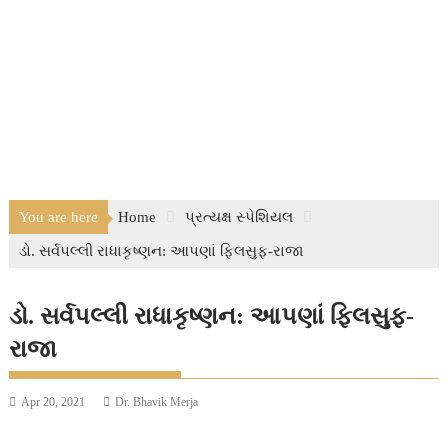
You are here
Home
પ્રત્યક્ષ સ્પેશિયલ
ડો. સર્વપલ્લી રાધાકૃષ્ણન: આપણાં ફિલસુફ-રાજા
ડો. સર્વપલ્લી રાધાકૃષ્ણન: આપણાં ફિલસુફ-
રાજા
Apr 20, 2021
Dr. Bhavik Merja