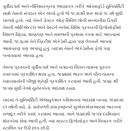
પૂર્વીય ધર્મ અને નીતિશાસ્ત્રના અધ્યાપક તરીકે ઓક્સફોર્ડ યુનિવર્સિટી
સાથે તેમનો સંગઠન એક લાંબો હતો જે ૧૯૩૬થી શરૂ થતાં ૧૬ વર્ષ સુધી
ચાલ્યો હતો. ત્યાં તેમને ડોક્ટર ઓફ સિવિલ લોની સન્માનીય ડિગ્રી
તેમની ઓરિએન્ટલ અને વેસ્ટર્ન બંનેમાં વિવિધ પ્રકારની ફિલોસોફીમાં
વિશાળ વિદ્યા, શાણપણ અને સમજની પ્રશંસા કરવા માટે આપવામાં
આવી. ૧૯૩૮માં તેને બ્રિટીશ એકેડેમી દ્વારા પણ લેક્ચર્સ આપવાં
આમંત્રણ પણ અપાયું હતું. બાદમાં તેમને એકેડેમીના ફેલો પણ
બનાવવામાં આવ્યા હતા.
તેમના પ્રવચનો પૂર્વીય ધર્મ અને પાશ્ચાત્ય ચિંતન નામના પુસ્તક
સ્વરૂપમાં પ્રકાશિત થયા હતા. ૧૯૪૪માં ભારત અને ચીન નામના
વ્યાખ્યાનોની બીજી શ્રેણી પ્રકાશિત કરવામાં આવી હતી. ૧૯૪૮ થી
૧૯૫૪ સુધી તેઓ યુનેસ્કોના અધ્યક્ષ રહ્યા.
બાદમાં તે યુનિવર્સિટી એજ્યુકેશન કમિશનના અધ્યક્ષ બન્યા. ૧૯૪૯માં
૬૧ વર્ષની વયે, ડો. સર્વપલ્લી રાધાકૃષ્ણનને યુએસએસઆરમાં ભારતના
રાજદૂત તરીકે પસંદ કરવામાં આવ્યા. અને ૧૯૪૯થી ૧૯૫૨ દરમિયાન
મોસ્કોમાં સેવા આપી હતી. ત્યાં માસ્ટર ફિલોસોફર અને વિચારક તરીકે
સ્ટાલિન પર ઉંડી છાપ છોડી.