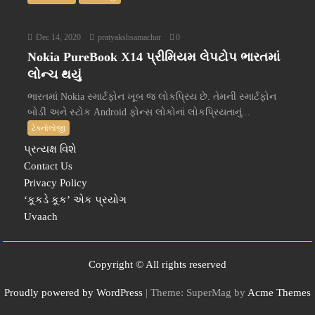
Dec 14, 2020
pratyakshsamachar
0
Nokia PureBook X14 પ્રીમિયમ લેપટોપ ભારતમાં
લોન્ચ થયું
ભારતમાં Nokia સ્માર્ટફોન ખૂબ જ લોકપ્રિય છે. તેમની સ્માર્ટફોન
બોડી અને સ્ટોક Android ફોન્સ લોકોનાં લોકપ્રિયતાનું...
ટેક્નોલોજી
પ્રત્યક્ષ વિશે
Contact Us
Privacy Policy
‘કૂકડે કૂક’ એક પ્રયોગ
Uvaach
Copyright © All rights reserved
Proudly powered by WordPress
|
Theme: SuperMag by
Acme Themes