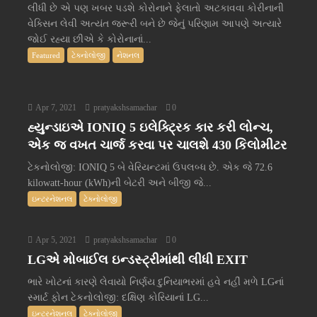
લીધી છે એ પણ ખબર પડશે કોરોનાને ફેલાતો અટકાવવા કોરીનાની
વેક્સિન લેવી અત્યંત જરૂરી બને છે જેનું પરિણામ આપણે અત્યારે
જોઈ રહ્યા છીએ કે કોરોનાનાં...
Featured
ટેક્નોલોજી
નેશનલ
Apr 7, 2021
pratyakshsamachar
0
હ્યુન્ડાઇએ IONIQ 5 ઇલેક્ટ્રિક કાર કરી લોન્ચ,
એક જ વખત ચાર્જ કરવા પર ચાલશે 430 કિલોમીટર
ટેકનોલોજી: IONIQ 5 બે વેરિયન્ટમાં ઉપલબ્ધ છે. એક જે 72.6
kilowatt-hour (kWh)ની બેટરી અને બીજી જે...
ઇન્ટરનેશનલ
ટેક્નોલોજી
Apr 5, 2021
pratyakshsamachar
0
LGએ મોબાઈલ ઇન્ડસ્ટ્રીમાંથી લીધી EXIT
ભારે ખોટનાં કારણે લેવાયો નિર્ણય દુનિયાભરમાં હવે નહીં મળે LGનાં
સ્માર્ટ ફોન ટેકનોલોજી: દક્ષિણ કોરિયાનાં LG...
ઇન્ટરનેશનલ
ટેક્નોલોજી