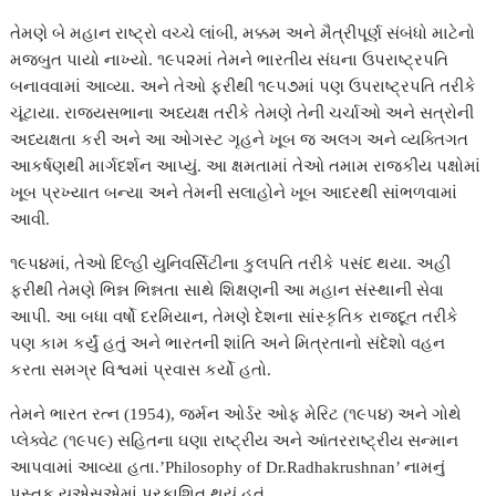
તેમણે બે મહાન રાષ્ટ્રો વચ્ચે લાંબી, મક્કમ અને મૈત્રીપૂર્ણ સંબંધો માટેનો
મજબુત પાયો નાખ્યો. ૧૯૫૨માં તેમને ભારતીય સંઘના ઉપરાષ્ટ્રપતિ
બનાવવામાં આવ્યા. અને તેઓ ફરીથી ૧૯૫૭માં પણ ઉપરાષ્ટ્રપતિ તરીકે
ચૂંટાયા. રાજ્યસભાના અધ્યક્ષ તરીકે તેમણે તેની ચર્ચાઓ અને સત્રોની
અધ્યક્ષતા કરી અને આ ઓગસ્ટ ગૃહને ખૂબ જ અલગ અને વ્યક્તિગત
આકર્ષણથી માર્ગદર્શન આપ્યું. આ ક્ષમતામાં તેઓ તમામ રાજકીય પક્ષોમાં
ખૂબ પ્રખ્યાત બન્યા અને તેમની સલાહોને ખૂબ આદરથી સાંભળવામાં
આવી.
૧૯૫૪માં, તેઓ દિલ્હી યુનિવર્સિટીના કુલપતિ તરીકે પસંદ થયા. અહીં
ફરીથી તેમણે ભિન્ન ભિન્નતા સાથે શિક્ષણની આ મહાન સંસ્થાની સેવા
આપી. આ બધા વર્ષો દરમિયાન, તેમણે દેશના સાંસ્કૃતિક રાજદૂત તરીકે
પણ કામ કર્યું હતું અને ભારતની શાંતિ અને મિત્રતાનો સંદેશો વહન
કરતા સમગ્ર વિશ્વમાં પ્રવાસ કર્યો હતો.
તેમને ભારત રત્ન (1954), જર્મન ઓર્ડર ઓફ મેરિટ (૧૯૫૪) અને ગોથે
પ્લેક્વેટ (૧૯૫૯) સહિતના ઘણા રાષ્ટ્રીય અને આંતરરાષ્ટ્રીય સન્માન
આપવામાં આવ્યા હતા.’Philosophy of Dr.Radhakrushnan’ નામનું
પુસ્તક યુએસએમાં પ્રકાશિત થયું હતું.