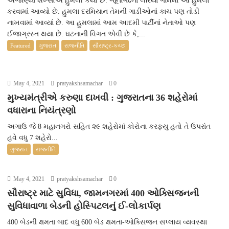
અજાણ્યા શખ્સોએ હુમલો કર્યો છે. જૂનાગઢનાં લેરિયા ગામમાં આ હુમલો
કરવામાં આવ્યો છે. હુમલા દરમિયાન તેમની ગાડીઓનાં કાચ પણ તોડી
નાખવામાં આવ્યાં છે. આ હુમલામાં આમ આદમી પાર્ટીનાં નેતાઓ પણ
ઈજાગ્રસ્ત થયા છે. ઘટનાની વિગત એવી છે કે,...
Featured
ગુજરાત
રાજનીતિ
સૌરાષ્ટ્ર-કચ્છ
May 4, 2021
pratyakshsamachar
0
મુખ્યમંત્રીએ કરુણા દાખવી : ગુજરાતના 36 શહેરોમાં
વધારાના નિયંત્રણો
અગાઉ જે 8 મહાનગરો સહિત ૨૯ શહેરોમાં કોરોના કરફ્યુ હતો તે ઉપરાંત
હવે વધુ 7 શહેરો...
ગુજરાત
રાજનીતિ
May 4, 2021
pratyakshsamachar
0
સૌરાષ્ટ્ર માટે સુવિધા, જામનગરમાં 400 ઓક્સિજનની
સુવિધાવાળા બેડની હોસ્પિટલનું ઈ-લોકાર્પણ
400 બેડની ક્ષમતા બાદ વધુ 600 બેડ ક્ષમતા-ઓક્સિજન સપ્લાય વ્યવસ્થા