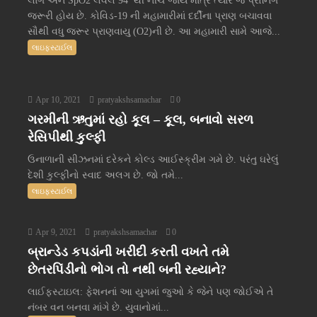
લાગે અને SpO2 લેવલ 94 થી નીચે જાય માત્ર ત્યારે જ પ્રોનિંગ
જરૂરી હોય છે. કોવિડ-19 ની મહામારીમાં દર્દીના પ્રાણ બચાવવા
સૌથી વધુ જરૂર પ્રાણવાયુ (O2)ની છે. આ મહામારી સામે આજે...
લાઇફસ્ટાઈલ
Apr 10, 2021
pratyakshsamachar
0
ગરમીની ઋતુમાં રહો કૂલ – કૂલ, બનાવો સરળ
રેસિપીથી કુલ્ફી
ઉનાળાની સીઝનમાં દરેકને કોલ્ડ આઈસ્ક્રીમ ગમે છે. પરંતુ ઘરેલું
દેશી કુલ્ફીનો સ્વાદ અલગ છે. જો તમે...
લાઇફસ્ટાઈલ
Apr 9, 2021
pratyakshsamachar
0
બ્રાન્ડેડ કપડાંની ખરીદી કરતી વખતે તમે
છેતરપિંડીનો ભોગ તો નથી બની રહ્યાને?
લાઈફસ્ટાઇલ: ફેશનનાં આ યુગમાં જુઓ કે જેને પણ જોઈએ તે
નંબર વન બનવા માંગે છે. યુવાનોમાં...