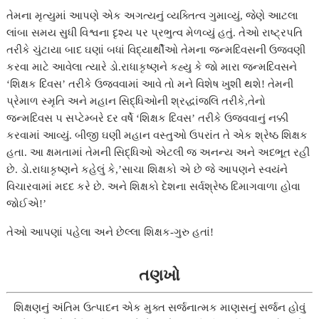
તેમના મૃત્યુમાં આપણે એક અગત્યનું વ્યક્તિત્વ ગુમાવ્યું, જેણે આટલા
લાંબા સમય સુધી વિશ્વના દૃશ્ય પર પ્રભુત્વ મેળવ્યું હતું. તેઓ રાષ્ટ્રપતિ
તરીકે ચુંટાયા બાદ ઘણાં બધાં વિદ્યાર્થીઓ તેમના જન્મદિવસની ઉજવણી
કરવા માટે આવેલા ત્યારે ડો.રાધાકૃષ્ણને કહ્યુ કે જો મારા જન્મદિવસને
‘શિક્ષક દિવસ’ તરીકે ઉજવવામાં આવે તો મને વિશેષ ખુશી થશે! તેમની
પ્રેમાળ સ્મૃતિ અને મહાન સિદ્ધિઓની શ્રદ્ધાંજલિ તરીકે,તેનો
જન્મદિવસ ૫ સપ્ટેમ્બરે દર વર્ષે ‘શિક્ષક દિવસ’ તરીકે ઉજવવાનું નક્કી
કરવામાં આવ્યું. બીજી ઘણી મહાન વસ્તુઓ ઉપરાંત તે એક શ્રેષ્ઠ શિક્ષક
હતા. આ ક્ષમતામાં તેમની સિદ્ધિઓ એટલી જ અનન્ય અને અદભૂત રહી
છે. ડો.રાધાકૃષ્ણને કહેલું કે,’સાચા શિક્ષકો એ છે જે આપણને સ્વયંને
વિચારવામાં મદદ કરે છે. અને શિક્ષકો દેશના સર્વશ્રેષ્ઠ દિમાગવાળા હોવા
જોઈએ!’
તેઓ આપણાં પહેલા અને છેલ્લા શિક્ષક-ગુરુ હતાં!
તણખો
શિક્ષણનું અંતિમ ઉત્પાદન એક મુક્ત સર્જનાત્મક માણસનું સર્જન હોવું