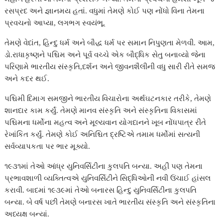
રસપ્રદ અને જ્ઞાનમય હતાં. વધુમાં તેમણે કોઈ પણ નોંધો વિના તેમના
પ્રવચનો આપ્યા, લગભગ સ્વયંભૂ.
તેમણે વેદાંત, હિન્દુ ધર્મ અને બૌદ્ધ ધર્મ પર સમાન નિપુણતા મેળવી. આમ,
ડો.રાધાકૃષ્ણને પશ્ચિમ અને પૂર્વ વચ્ચે એક બૌદ્ધિક સેતુ બનાવ્યો જેના
પરિણામે ભારતીય સંસ્કૃતિ,દર્શન અને જીવનશૈલીની વધુ સારી રીતે સમજ
અને કદર થઈ.
પશ્ચિમી દિમાગ સમજીને ભારતીય વિચારોના અર્થઘટનકાર તરીકે, તેમણે
શાનદાર કામ કર્યું. તેમણે માનવ સંસ્કૃતિ અને સંસ્કૃતિના વિકાસમાં
પશ્ચિમના ધર્મોના મહત્વ અને મૂલ્યવાન યોગદાનને ખૂબ નોંધપાત્ર રીતે
રેખાંકિત કર્યું. તેમણે કોઈ અનિશ્ચિત દ્રષ્ટિએ તમામ ધર્મોમાં સત્યની
સર્વવ્યાપકતા પર ભાર મૂક્યો.
૧૯૩૧માં તેઓ આંધ્ર યુનિવર્સિટીના કુલપતિ બન્યા. અહીં પણ તેમના
પ્રભાવશાળી વ્યક્તિત્વએ યુનિવર્સિટીને સિદ્ધિઓની નવી ઉંચાઈ હાંસલ
કરાવી. બાદમાં ૧૯૩૯માં તેઓ બનારસ હિન્દુ યુનિવર્સિટીના કુલપતિ
બન્યા. બે વર્ષ પછી તેમણે બનારસ ખાતે ભારતીય સંસ્કૃતિ અને સંસ્કૃતિના
અધ્યક્ષ બન્યાં.