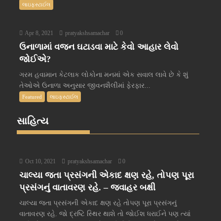
લાઇફસ્ટાઈલ
Apr 8, 2021
pratyakshsamachar
0
ઉનાળામાં વજન ઘટાડવા માટે કેવો આહાર લેવો
જોઈએ?
ગરમ હવામાન કેટલાક લોકોના મનમાં એક સવાલ લાવે છે કે શું
તેઓએ ઉનાળા અનુસાર જીવનશૈલીમાં ફેરફાર...
Featured
લાઇફસ્ટાઈલ
સાહિત્ય
Oct 10, 2021
pratyakshsamachar
0
ચાલ્યા જતા પ્રસંગની એકાદ ક્ષણ રહે, તોપણ પૂરા
પ્રસંગનું વાતાવરણ રહે. – જવાહર બક્ષી
ચાલ્યા જતા પ્રસંગની એકાદ ક્ષણ રહે તોપણ પૂરા પ્રસંગનું
વાતાવરણ રહે. જો દ્રષ્ટિ સ્થિર થાશે તો જોઈશ ધરાઈને પણ ત્યાં