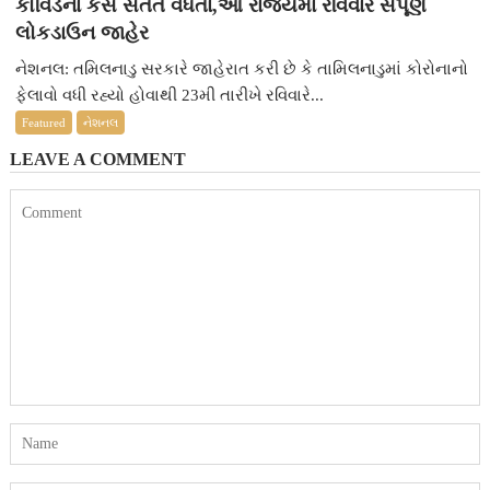
કોવિડના કેસ સતત વધતા,આ રાજ્યમાં રવિવારે સંપૂર્ણ
લોકડાઉન જાહેર
નેશનલ: તમિલનાડુ સરકારે જાહેરાત કરી છે કે તામિલનાડુમાં કોરોનાનો
ફેલાવો વધી રહ્યો હોવાથી 23મી તારીખે રવિવારે...
Featured
નેશનલ
LEAVE A COMMENT