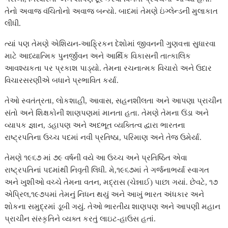
તેનો અવાજ વંચિતોનો અવાજ બન્યો. બાદમાં તેમણે ઇંગ્લેન્ડની મુલાકાત
લીધી.
ત્યાં પણ તેમણે એશિયન-આફ્રિકન દેશોમાં જીવનની ગુણવત્તા સુધારવા
માટે આધ્યાત્મિક પુનર્જીવન અને આર્થિક વિકાસની તાત્કાલિક
આવશ્યકતા પર પ્રકાશ પાડ્યો. તેમના રચનાત્મક વિચારો અને ઉદાર
વિચારસરણીએ બધાને પ્રભાવિત કર્યા.
તેઓ સ્વતંત્રતા, લોકશાહી, આવાસ, સહનશીલતા અને આપણા પ્રાચીન
સંતો અને શિક્ષકોની શાણપણમાં માનતા હતા. તેમણે તેમના ઉંડા અને
વ્યાપક જ્ઞાન, ડહાપણ અને અદભૂત વ્યક્તિત્વ દ્વારા ભારતના
રાષ્ટ્રપતિના ઉચ્ચ પદમાં નવી પ્રતિષ્ઠા, પરિમાણ અને તેજ ઉમેર્યા.
તેમણે ૧૯૬૭ માં ૭૯ વર્ષની વયે આ ઉચ્ચ અને પ્રતિષ્ઠિત એવા
રાષ્ટ્રપતિનાં પદમાંથી નિવૃતી લિધી. મે,૧૯૬૭માં તે ગર્જનાભર્યા સ્વાગત
અને ખુશીઓ વચ્ચે તેમના વતન, મદ્રાસ (ચેન્નાઈ) પાછા ગયાં. છેવટે, ૧૭
એપ્રિલ,૧૯૭૫માં તેમનું નિધન થયું અને આખું ભારત અંધકાર અને
શોકના સમુદ્રમાં ડૂબી ગયું. તેઓ ભારતીય શાણપણ અને આપણી મહાન
પ્રાચીન સંસ્કૃતિને વ્યક્ત કરતું લાઇટ-હાઉસ હતાં.