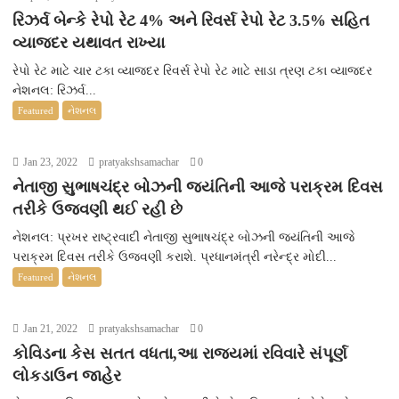
રિઝર્વ બેન્કે રેપો રેટ 4% અને રિવર્સ રેપો રેટ 3.5% સહિત
વ્યાજદર યથાવત રાખ્યા
રેપો રેટ માટે ચાર ટકા વ્યાજદર રિવર્સ રેપો રેટ માટે સાડા ત્રણ ટકા વ્યાજદર
નેશનલ: રિઝર્વ...
Featured
નેશનલ
Jan 23, 2022
pratyakshsamachar
0
નેતાજી સુભાષચંદ્ર બોઝની જયંતિની આજે પરાક્રમ દિવસ
તરીકે ઉજવણી થઈ રહી છે
નેશનલ: પ્રખર રાષ્ટ્રવાદી નેતાજી સુભાષચંદ્ર બોઝની જયંતિની આજે
પરાક્રમ દિવસ તરીકે ઉજવણી કરાશે. પ્રધાનમંત્રી નરેન્દ્ર મોદી...
Featured
નેશનલ
Jan 21, 2022
pratyakshsamachar
0
કોવિડના કેસ સતત વધતા,આ રાજ્યમાં રવિવારે સંપૂર્ણ
લોકડાઉન જાહેર