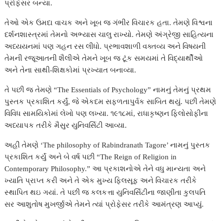
પ્રોફેસર બન્યા.
તેઓ એક ઉમદા વાચક અને ખૂબ જ ગંભીર વિચારક હતા. તેમણે વિશ્વના
દર્શનશાસ્ત્રમાં તેમનો અભ્યાસ ચાલુ રાખ્યો. તેમણે અંગ્રેજી સાહિત્યના
અધ્યયનમાં પણ ગહન રસ લીધો. પ્રભાવશાળી વક્તવ્ય અને વિષયની
તેમની રજૂઆતની શૈલીએ તેમને ખૂબ જ ટૂંક સમયમાં તે વિદ્યાર્થીઓ
અને તેના સાથી-શિક્ષકોમાં પ્રખ્યાત બનાવ્યા.
તે પછી જ તેમણે “The Essentials of Psychology” નામનું તેમનું પ્રથમ
પુસ્તક પ્રકાશિત કર્યું, જે એકદમ સફળતાપુર્વક સાબિત થયું. પછી તેમણે
વિવિધ સામયિકોમાં લેખો પણ લખ્યા. ૧૯૧૮માં, રાધાકૃષ્ણન ફિલોસોફીના
અધ્યાપક તરીકે મૈસુર યુનિવર્સિટી આવ્યા.
અહીં તેમણે ‘The philosophy of Rabindranath Tagore’ નામનું પુસ્તક
પ્રકાશિત કર્યું અને બે વર્ષ પછી “The Reign of Religion in
Contemporary Philosophy.” આ પ્રકાશનોએ તેને વધુ માન્યતા અને
ખ્યાતિ પ્રાપ્ત કરી અને તે એક મુખ્ય ફિલસૂફ અને વિચારક તરીકે
સ્થાપિત થઇ ગયાં. તે પછી જ કલકત્તા યુનિવર્સિટીના જાણીતા કુલપતિ
સર આશુતોષ મુખર્જીએ તેમને ત્યાં પ્રોફેસર તરીકે આમંત્રણ આપ્યું.