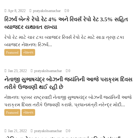
r
Apr 8, 2022
pratyakshsamachar
0
રિઝર્વ બેન્કે રેપો રેટ 4% અને રિવર્સ રેપો રેટ 3.5% સહિત
વ્યાજદર યથાવત રાખ્યા
રેપો રેટ માટે ચાર ટકા વ્યાજદર રિવર્સ રેપો રેટ માટે સાડા ત્રણ ટકા
વ્યાજદર નેશનલ: રિઝર્વ...
Featured
નેશનલ
Jan 23, 2022
pratyakshsamachar
0
નેતાજી સુભાષચંદ્ર બોઝની જયંતિની આજે પરાક્રમ દિવસ
તરીકે ઉજવણી થઈ રહી છે
નેશનલ: પ્રખર રાષ્ટ્રવાદી નેતાજી સુભાષચંદ્ર બોઝની જયંતિની આજે
પરાક્રમ દિવસ તરીકે ઉજવણી કરાશે. પ્રધાનમંત્રી નરેન્દ્ર મોદી...
Featured
નેશનલ
Jan 21, 2022
pratyakshsamachar
0