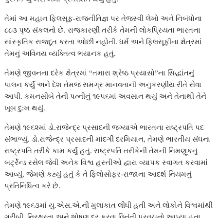
તેમાં આ મહાન ફિલસૂફ-રાજનીતિજ્ઞ પર તેજસ્વી લેખો અને નિબંધોના
૮૮૩ પૃષ્ઠ સંકલનો છે. રાજકારણી તરીકે તેમની લોકપ્રિયતા ભારતના
સાંસ્કૃતિક રાજદૂત કરતા ઓછી નહોતી. ધર્મ અને ફિલસૂફીના ક્ષેત્રમાં
તેમનું અવિનય વ્યક્તિત્વ ભયાનક હતું.
તેમણે જીવનના દરેક ક્ષેત્રમાં “તમારા શ્રેષ્ઠ પ્રયાસો”ના સિદ્ધાંતનું
પાલન કર્યું અને દેશ તેમજ સમગ્ર માનવતાની અનુકરણીય રીતે સેવા
આપી. કમનસીબે તેની પત્નીનું ૧૯૫૬માં અવસાન થયું અને તેનાથી તેને
ખૂબ દુ:ખ થયું.
તેમણે ૧૯૬૨માં ડો.રાજેન્દ્ર પ્રસાદની જગ્યાએ ભારતના રાષ્ટ્રપતિ પદ
સંભાળ્યું. ડો.રાજેન્દ્ર પ્રસાદની માંદગી દરમિયાન, તેમણે ભારતીય સંઘના
રાષ્ટ્રપતિ તરીકે કામ કર્યું હતું. રાષ્ટ્રપતિ તરીકેની તેમની નિમણૂકનું
બર્ટ્રેન્ડ રસેલ જેવી અનેક વિશ્વ હસ્તીઓ દ્વારા વ્યાપક સ્વાગત કરવામાં
આવ્યું, જેમણે કહ્યું હતું કે તે ફિલોસોફર-રાજાના આદર્શ નિયમનું
પ્રતિનિધિત્વ કરે છે.
તેમણે ૧૯૬૩માં યુ.એસ.એ.ની મુલાકાત લીધી હતી અને લોકોને વિશ્વમાંથી
ગરીબી, નિરક્ષરતા અને શોષણ દૂર કરવા વિનંતી પ્રવચનો આપ્યા હતા.