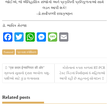
જોઈએ, જે ઐતિહાસિક સંજોગો અને પ્રકૃતિની પ્રતિકૂળતાઓ સામે
લડત આપી શકે!
-ડો.સર્વોપલ્લી રાધાકૃષ્ણન
ડૉ. ભાવિક મેરજા
F
T
W
M
M
E
a
w
h
e
e
m
Featured
પ્રત્યક્ષ સ્પેશિયલ
c
i
a
s
s
a
e
t
t
s
s
i
Post
“एक कदम ईन्सानियत की ओर”
કોરોનાનાં કપરા કાળમાં RT-PCR
ગ્રુપનાં યુવાનો દ્રારા અબોલ પશુ-
ટેસ્ટ કિટનાં નિર્માણમાં 6 મહિલાઓ
b
t
s
e
a
l
navigation
પક્ષીઓ માટે કુંડા લગાવાયા
આપી રહી છે મહત્વનું યોગદાન
o
e
A
n
g
o
r
p
g
e
Related posts
k
p
e