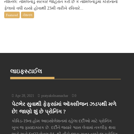
નેશનલ: તમિલનાડુ સરકારે જાહેરાત કરી છે કે તામિલનાડુમાં કોરોનાનો
ફેલાવો વધી રહ્યો હોવાથી 23મી તારીખે રવિવારે...
Featured
નેશનલ
લાઇફસ્ટાઈલ
Apr 28, 2021
pratyakshsamachar
0
પેટભેર સુવાથી ફેફસાંમાં ઑક્સીજન ઝડપથી મળે
છે! જાણો શું છે પ્રોનિંગ ?
કોવિડ-19ના હોમ આઇસોલેશનમાં રહેલા દર્દીઓ માટે પ્રોનિંગ
ખુબ જ ફાયદાકારક છે. દર્દીને જ્યારે શ્વાસ લેવામાં તકલીફ થવા