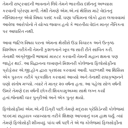
તેમની રાષ્ટ્રવાદની ભાવનાને લિધે તેમને ભારતીય દર્શનનું અભ્યાસ
કરવાની પ્રેરણા મળી. તેથી તેમણે એમ.એ.નાં થેસિસ માટે વેદાંતનું
નીતિશાસ્ત્ર એવો વિષય પસંદ કર્યો. ઘણા પશ્ચિમના લોકો દ્વારા લગાવવામાં
આવેલા આરોપોનો તે યોગ્ય જવાબ હતો કે ભારતીય વેદાંત માત્ર નૈતિકતા
પર આધારિત નથી.
આવા જટિલ વિષય પરના એમના થેસીસે ઉંડા વિચારક અને ઉત્કૃષ્ઠ
વિશ્લેષક તરીકેની તેમની કુશળતાને ખૂબ જ સારી રીતે સાબિત કરી.
તેનાથી અંગ્રેજીની ભાષામાં માસ્ટર કરવાની તેમની મહાન ક્ષમતા પણ
જાહેર થઈ. આ વિદ્વાનના લખાણને મિશનરી કોલેજના ફિલોસોફીના
પ્રોફેસર એ.જી.હોગ દ્વારા પ્રશંસા કરવામાં આવી. પાછળથી આ થિસિસ
એક પુસ્તક તરીકે પ્રકાશિત કરવામાં આવ્યો અને તેનાથી રાધાકૃષ્ણનને
ઘણો સંતોષ મળ્યો. ત્યારે તે માત્ર ૨૦ વર્ષના હતા. આ પહેલા સોળ વર્ષની
ઉંમરે તેમણે દસ વર્ષની છોકરી શિવકામુઅમ્મા સાથે લગ્ન કર્યાં
હતાં.જેનાથી ચાર પુત્રીઓ અને એક પુત્ર થયો.
ફિલોસોફીમાં એમ.એ.ની ડિગ્રી પછી તેમણે મદ્રાસ પ્રેસિડેન્સી કોલેજમાં
૧૯૦૯માં સહાયક વ્યાખ્યાતા તરીકે શિક્ષણ આપવાનું કામ હાથ ધર્યું. ત્યાં
તેમણે ફિલોસોફી શીખવ્યું. પાંચ વર્ષ પછી તે એ જ કોલેજમાં ફિલસોફીના