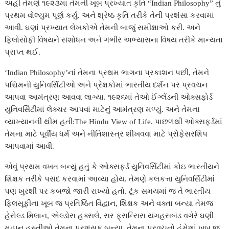
અહીં તેમણે ૧૯૨૩માં તેમની ખૂબ પ્રખ્યાત કૃતિ “Indian Philosophy” નું
પ્રથમ વોલ્યુમ પૂર્ણ કર્યું. અને શ્રેષ્ઠ કૃતિ તરીકે તેની પ્રશંસા કરવામાં
આવી. ઘણાં પ્રખ્યાત લેખકોએ તેમની બાજું સમીક્ષાઓ કરી. અને
ફિલોસોફી વિષયને સંશોધન અને ગંભીર અભ્યાસના વિષય તરીકે માન્યતા
પ્રાપ્ત થઈ.
‘Indian Philosophy’નાં તેમના પ્રથમ ભાગના પ્રકાશન પછી, તેમને
પશ્ચિમની યુનિવર્સિટીઓ અને પ્રેક્ષકોમાં ભારતીય દર્શન પર પ્રવચન
આપવા આમંત્રણ આવવા લાગ્યા. ૧૯૨૬માં તેઓ ઈંગ્લેંડની ઓક્સફોર્ડ
યુનિવર્સિટીમાં લેક્ચર આપવાં માટેનું આમંત્રણ મળ્યું. અને તેમના
વ્યાખ્યાનની થીમ હતી:The Hindu View of Life. પાછળથી ઓક્સફર્ડમાં
તેમના માટે પૂર્વીય ધર્મ અને નીતિશાસ્ત્ર શીખવવા માટે પ્રોફેસરશિપ
આપવામાં આવી.
એવું પ્રથમ વખત બન્યું હતું કે ઓક્સફર્ડ યુનિવર્સિટીમાં કોઇ ભારતીયને
શિક્ષક તરીકે પસંદ કરવામાં આવ્યા હોય. તેમણે કલકત્તા યુનિવર્સિટીમાં
પણ ખુરશી પર કબજો જારી રાખ્યો હતો. ટૂંક સમયમાં જ તે ભારતીય
ફિલસૂફીના ખૂબ જ પ્રતિષ્ઠિત વિદ્વાન, શિક્ષક અને વક્તા બન્યા તેમજ
હેરોલ્ડ મિલાન, એલ્ડોસ હક્સલે, સર ફ્રાન્સિસ યંગહસબંડ વગેરે ઘણી
મહાન હસ્તીઓ તેમના પ્રશંસક બન્યા. તેમના પ્રવચનો હંમેશાં ખૂબ જ