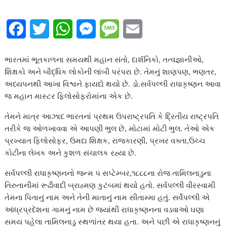
F
T
W
M
M
E
a
w
h
e
e
m
ભારતમાં ભૂતકાળના સમયથી મહાન સંતો, દાર્શનિકો, તત્વજ્ઞાનીઓ,
c
i
a
s
s
a
શિક્ષકો અને બૌદ્ધિક લોકોની લાંબી પરંપરા છે. તેમનું શાણપણ, ભણતર,
અધ્યપનથી આખા વિશ્વને ફાયદો થયો છે. ડો.સર્વપલ્લી રાધાકૃષ્ણન આવા
e
t
t
s
s
i
જ મહાન માસ્ટર ફિલોસોફરોમાંના એક છે.
b
t
s
e
a
l
તેમને માત્ર આઝાદ ભારતનાં પ્રથમ ઉપરાષ્ટ્રપતિ કે દ્રિતીય રાષ્ટ્રપતિ
o
e
A
n
g
તરીકે જ ઓળખાવવા એ આપણી ભુલ છે, મોટામાં મોટી ભુલ. તેઓ એક
પ્રખ્યાત ફિલોસોફર, ઉમદા શિક્ષક, રાજકારણી, પ્રખર વક્તા,ઉચ્ચ
o
r
p
g
e
કોટીના લેખક અને કુશળ સંચાલક રહ્યા છે.
k
p
e
સર્વપલ્લી રાધાકૃષ્ણનનો જન્મ ૫ સપ્ટેમ્બર,૧૮૮૮ના રોજ તામિલનાડુના
r
તિરુતાનીમાં રૂઢીવાદી બ્રાહ્મણ કુટંબમાં થયો હતો. સર્વપલ્લી વીરસ્વામી
તેમના પિતાનું નામ અને તેની માતાનું નામ સીતામ્મા હતું. સર્વેપલ્લી એ
આંધ્રપ્રદેશના ગામનું નામ છે જ્યાંથી રાધાકૃષ્ણનના વડવાઓ ઘણા
સમય પહેલા તામિલનાડુ સ્થળાંતર થયા હતા. અને પછી એ રાધાકૃષ્ણનનું