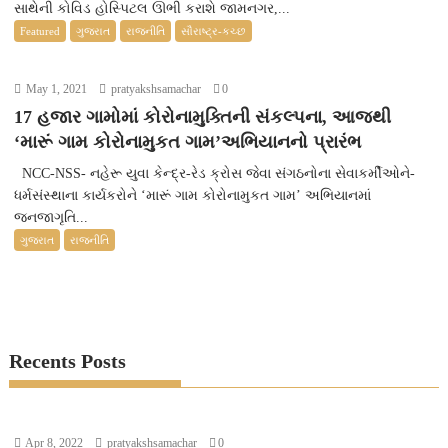
સાથેની કોવિડ હોસ્પિટલ ઊભી કરાશે જામનગર,...
Featured
ગુજરાત
રાજનીતિ
સૌરાષ્ટ્ર-કચ્છ
May 1, 2021
pratyakshsamachar
0
17 હજાર ગામોમાં કોરોનામુક્તિની સંકલ્પના, આજથી
‘મારૂં ગામ કોરોનામુકત ગામ’અભિયાનનો પ્રારંભ
NCC-NSS- નહેરૂ યુવા કેન્દ્ર-રેડ ક્રોસ જેવા સંગઠનોના સેવાકર્મીઓને-
ધર્મસંસ્થાના કાર્યકરોને ‘મારૂં ગામ કોરોનામુકત ગામ’ અભિયાનમાં
જનજાગૃતિ...
ગુજરાત
રાજનીતિ
Recents Posts
Apr 8, 2022
pratyakshsamachar
0