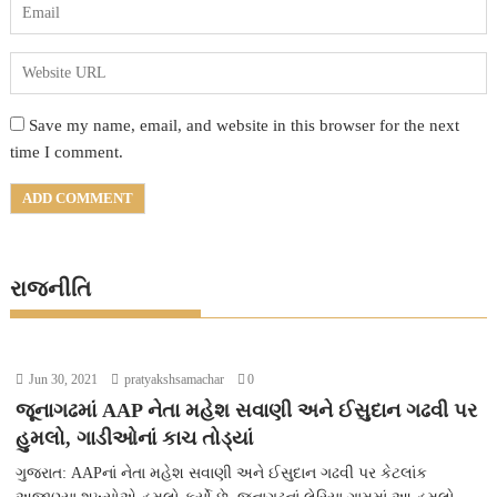
Save my name, email, and website in this browser for the next
time I comment.
રાજનીતિ
Jun 30, 2021
pratyakshsamachar
0
જૂનાગઢમાં AAP નેતા મહેશ સવાણી અને ઈસુદાન ગઢવી પર
હુમલો, ગાડીઓનાં કાચ તોડ્યાં
ગુજરાત: AAPનાં નેતા મહેશ સવાણી અને ઈસુદાન ગઢવી પર કેટલાંક