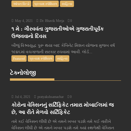
ઓપન વિન્ડો
પ્રત્યક્ષ સ્પેશિયલ
સાહિત્ય
May 4, 2021
Dr. Bhavik Merja
0
૧ મે : ગૌરવવંતા ગુજરાતીઓએ ગુજરાતીપૂર્વક
ઉજવવાનો દિવસ
બીજું વિશ્ર્વયુદ્ધ પુરૂ થયા બાદ કેબિનેટ મિશન યોજના મુજબ વર્ષ
૧૯૪૬માં વચગાળાની સરકાર રચવામાં આવી. લોર્ડ...
Featured
પ્રત્યક્ષ સ્પેશિયલ
સાહિત્ય
ટેક્નોલોજી
Jul 4, 2021
pratyakshsamachar
0
કોરોના વેક્સિનનું સર્ટિફિકેટ તમારા મોબાઈલમાં જ
છે, આ રીતે મેળવો સર્ટિફિકેટ
તમે કઈ વેક્સિન લીધી છે એ તમને ખબર પડશે તમે કઈ તારીખે
વેક્સિન લીધી છે એ તમને ખબર પડશે તમે ક્યાં સ્થળેથી વેક્સિન