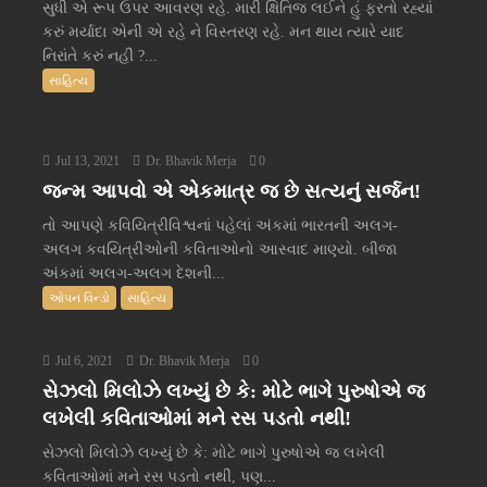
સુધી એ રૂપ ઉપર આવરણ રહે. મારી ક્ષિતિજ લઈને હું ફરતો રહ્યાં
કરું મર્યાદા એની એ રહે ને વિસ્તરણ રહે. મન થાય ત્યારે યાદ
નિરાંતે કરું નહીં ?...
સાહિત્ય
Jul 13, 2021
Dr. Bhavik Merja
0
જન્મ આપવો એ એકમાત્ર જ છે સત્યનું સર્જન!
તો આપણે કવિયિત્રીવિશ્વનાં પહેલાં અંકમાં ભારતની અલગ-
અલગ કવયિત્રીઓની કવિતાઓનો આસ્વાદ માણ્યો. બીજા
અંકમાં અલગ-અલગ દેશની...
ઓપન વિન્ડો
સાહિત્ય
Jul 6, 2021
Dr. Bhavik Merja
0
સેઝલો મિલોઝે લખ્યું છે કે: મોટે ભાગે પુરુષોએ જ
લખેલી કવિતાઓમાં મને રસ પડતો નથી!
સેઝલો મિલોઝે લખ્યું છે કે: મોટે ભાગે પુરુષોએ જ લખેલી
કવિતાઓમાં મને રસ પડતો નથી, પણ...