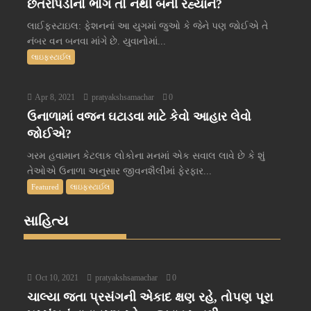
છેતરપિંડીનો ભોગ તો નથી બની રહ્યાને?
લાઈફસ્ટાઇલ: ફેશનનાં આ યુગમાં જુઓ કે જેને પણ જોઈએ તે
નંબર વન બનવા માંગે છે. યુવાનોમાં...
લાઇફસ્ટાઈલ
Apr 8, 2021
pratyakshsamachar
0
ઉનાળામાં વજન ઘટાડવા માટે કેવો આહાર લેવો
જોઈએ?
ગરમ હવામાન કેટલાક લોકોના મનમાં એક સવાલ લાવે છે કે શું
તેઓએ ઉનાળા અનુસાર જીવનશૈલીમાં ફેરફાર...
Featured
લાઇફસ્ટાઈલ
સાહિત્ય
Oct 10, 2021
pratyakshsamachar
0
ચાલ્યા જતા પ્રસંગની એકાદ ક્ષણ રહે, તોપણ પૂરા