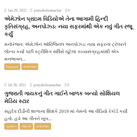
Jan 20, 2022
pratyakshsamachar
0
એમેઝોન પ્રાઇમ વિડિયોએ તેના આગામી હિન્દી
કૃતિસંગ્રહ, અનપોઝ્ડ: નયા સફરમાંથી એક નવું ગીત રજૂ
કર્યું
મનોરંજન: એમેઝોન ઑરિજિનલ અનપોઝ્ડ: નયા સફરના ટ્રેલરને
લોન્ચ કર્યા પછી સ્ટ્રીમિંગ સર્વિસે ચૂંટેલા કાવ્યસંગ્રહમાંથી એક
મનભાવન...
Featured
મનોરંજન
Jul 30, 2021
pratyakshsamachar
0
ગુજરાતી ગાયકનું ગીત ગાઈને બાળક બન્યો સોશિયલ
મેડિય સ્ટાર
સહદેવ દીર્ડોની શાળાના શિક્ષકે 2019 માં તેમનો આ વીડિયો રેકોર્ડ કર્યો
હતો. હવે આ ગીતને ખૂબ...
ગુજરાત
નેશનલ
મનોરંજન