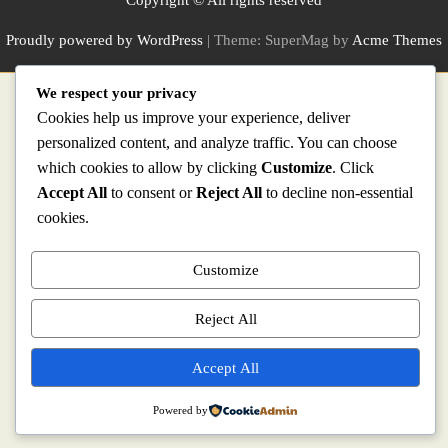
Copyright © All rights reserved
Proudly powered by WordPress
|
Theme: SuperMag by
Acme Themes
WP2Social Auto Publish
Powered By :
XYZScripts.com
We respect your privacy
Cookies help us improve your experience, deliver
personalized content, and analyze traffic. You can choose
which cookies to allow by clicking
Customize
. Click
Accept All
to consent or
Reject All
to decline non-essential
cookies.
Customize
Reject All
Accept All
Powered by