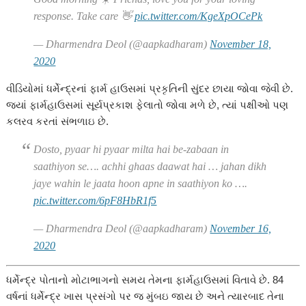
response. Take care 👋
pic.twitter.com/KgeXpOCePk
— Dharmendra Deol (@aapkadharam)
November 18,
2020
વીડિયોમાં ધર્મેન્દ્રનાં ફાર્મ હાઉસમાં પ્રકૃતિની સુંદર છાયા જોવા જેવી છે.
જ્યાં ફાર્મહાઉસમાં સૂર્યપ્રકાશ ફેલાતો જોવા મળે છે, ત્યાં પક્ષીઓ પણ
કલરવ કરતાં સંભળાઇ છે.
Dosto, pyaar hi pyaar milta hai be-zabaan in
saathiyon se…. achhi ghaas daawat hai … jahan dikh
jaye wahin le jaata hoon apne in saathiyon ko ….
pic.twitter.com/6pF8HbR1f5
— Dharmendra Deol (@aapkadharam)
November 16,
2020
ધર્મેન્દ્ર પોતાનો મોટાભાગનો સમય તેમના ફાર્મહાઉસમાં વિતાવે છે. 84
વર્ષનાં ધર્મેન્દ્ર ખાસ પ્રસંગો પર જ મુંબઇ જાય છે અને ત્યારબાદ તેના