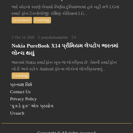
ભારે ખોટનાં કારણે લેવાયો નિર્ણય દુનિયાભરમાં હવે નહીં મળે LGનાં
સ્માર્ટ ફોન ટેકનોલોજી: દક્ષિણ કોરિયાનાં LG...
ઇન્ટરનેશનલ
ટેક્નોલોજી
Dec 14, 2020
pratyakshsamachar
0
Nokia PureBook X14 પ્રીમિયમ લેપટોપ ભારતમાં
લોન્ચ થયું
ભારતમાં Nokia સ્માર્ટફોન ખૂબ જ લોકપ્રિય છે. તેમની સ્માર્ટફોન
બોડી અને સ્ટોક Android ફોન્સ લોકોનાં લોકપ્રિયતાનું...
ટેક્નોલોજી
પ્રત્યક્ષ વિશે
Contact Us
Privacy Policy
‘કૂકડે કૂક’ એક પ્રયોગ
Uvaach