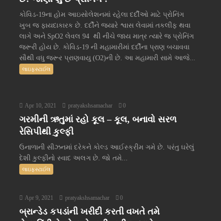
કોવિડ-19ના હોમ આઇસોલેશનમાં રહેલા દર્દીઓ માટે પ્રોનિંગ
ખુબ જ ફાયદાકારક છે. દર્દીને જ્યારે શ્વાસ લેવામાં તકલીફ થવા
લાગે અને SpO2 લેવલ 94 થી નીચે જાય માત્ર ત્યારે જ પ્રોનિંગ
જરૂરી હોય છે. કોવિડ-19 ની મહામારીમાં દર્દીના પ્રાણ બચાવવા
સૌથી વધુ જરૂર પ્રાણવાયુ (O2)ની છે. આ મહામારી સામે આજે...
લાઇફસ્ટાઈલ
Apr 10, 2021
pratyakshsamachar
0
ગરમીની ઋતુમાં રહો કૂલ – કૂલ, બનાવો સરળ
રેસિપીથી કુલ્ફી
ઉનાળાની સીઝનમાં દરેકને કોલ્ડ આઈસ્ક્રીમ ગમે છે. પરંતુ ઘરેલું
દેશી કુલ્ફીનો સ્વાદ અલગ છે. જો તમે...
લાઇફસ્ટાઈલ
Apr 9, 2021
pratyakshsamachar
0
બ્રાન્ડેડ કપડાંની ખરીદી કરતી વખતે તમે