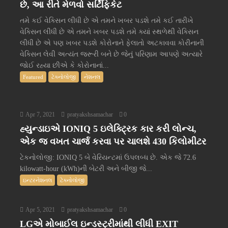
છે, આ રીતે મેળવો સર્ટિફિકેટ
તમે કઈ વેક્સિન લીધી છે એ તમને ખબર પડશે તમે કઈ તારીખે
વેક્સિન લીધી છે એ તમને ખબર પડશે તમે ક્યાં સ્થળેથી વેક્સિન
લીધી છે એ પણ ખબર પડશે કોરોનાને ફેલાતો અટકાવવા કોરીનાની
વેક્સિન લેવી અત્યંત જરૂરી બને છે જેનું પરિણામ આપણે અત્યારે
જોઈ રહ્યા છીએ કે કોરોનાનાં...
Featured
ટેક્નોલોજી
નેશનલ
Apr 7, 2021
pratyakshsamachar
0
હ્યુન્ડાઇએ IONIQ 5 ઇલેક્ટ્રિક કાર કરી લોન્ચ,
એક જ વખત ચાર્જ કરવા પર ચાલશે 430 કિલોમીટર
ટેકનોલોજી: IONIQ 5 બે વેરિયન્ટમાં ઉપલબ્ધ છે. એક જે 72.6
kilowatt-hour (kWh)ની બેટરી અને બીજી જે...
ઇન્ટરનેશનલ
ટેક્નોલોજી
Apr 5, 2021
pratyakshsamachar
0
LGએ મોબાઈલ ઇન્ડસ્ટ્રીમાંથી લીધી EXIT