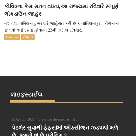
કોવિડના કેસ સતત વધતા,આ રાજ્યમાં રવિવારે સંપૂર્ણ
લોકડાઉન જાહેર
નેશનલ: તમિલનાડુ સરકારે જાહેરાત કરી છે કે તામિલનાડુમાં કોરોનાનો
ફેલાવો વધી રહ્યો હોવાથી 23મી તારીખે રવિવારે...
Featured
નેશનલ
લાઇફસ્ટાઈલ
Apr 28, 2021
pratyakshsamachar
0
પેટભેર સુવાથી ફેફસાંમાં ઑક્સીજન ઝડપથી મળે
છે! જાણો શું છે પ્રોનિંગ ?