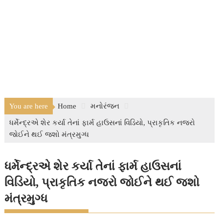
You are here
Home
મનોરંજન
ધર્મેન્દ્રએ શેર કર્યા તેનાં ફાર્મ હાઉસનાં વિડિયો, પ્રાકૃતિક નજરો
જોઈને થઈ જશો મંત્રમુગ્ધ
ધર્મેન્દ્રએ શેર કર્યા તેનાં ફાર્મ હાઉસનાં
વિડિયો, પ્રાકૃતિક નજરો જોઈને થઈ જશો
મંત્રમુગ્ધ