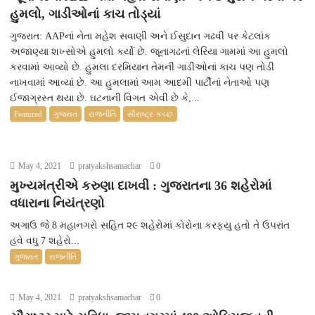
હુમલો, ગાડીઓનાં કાચ તોડ્યાં
ગુજરાત: AAPનાં નેતા મહેશ સવાણી અને ઈસુદાન ગઢવી પર કેટલાંક
અજાણ્યા શખ્સોએ હુમલો કર્યો છે. જૂનાગઢનાં લેરિયા ગામમાં આ હુમલો
કરવામાં આવ્યો છે. હુમલા દરમિયાન તેમની ગાડીઓનાં કાચ પણ તોડી
નાખવામાં આવ્યાં છે. આ હુમલામાં આમ આદમી પાર્ટીનાં નેતાઓ પણ
ઈજાગ્રસ્ત થયા છે. ઘટનાની વિગત એવી છે કે,...
Featured
ગુજરાત
રાજનીતિ
સૌરાષ્ટ્ર-કચ્છ
May 4, 2021
pratyakshsamachar
0
મુખ્યમંત્રીએ કરુણા દાખવી : ગુજરાતના 36 શહેરોમાં
વધારાના નિયંત્રણો
અગાઉ જે 8 મહાનગરો સહિત ૨૯ શહેરોમાં કોરોના કરફ્યુ હતો તે ઉપરાંત
હવે વધુ 7 શહેરો...
ગુજરાત
રાજનીતિ
May 4, 2021
pratyakshsamachar
0