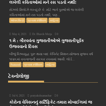
લખેલી કવિતાઓમાં મને રસ પડતો નથી!
સેઝલો મિલોઝે લખ્યું છે કે: મોટે ભાગે પુરુષોએ જ લખેલી
કવિતાઓમાં મને રસ પડતો નથી, પણ...
ઓપન વિન્ડો
પ્રત્યક્ષ સ્પેશિયલ
સાહિત્ય
May 4, 2021
Dr. Bhavik Merja
0
૧ મે : ગૌરવવંતા ગુજરાતીઓએ ગુજરાતીપૂર્વક
ઉજવવાનો દિવસ
બીજું વિશ્ર્વયુદ્ધ પુરૂ થયા બાદ કેબિનેટ મિશન યોજના મુજબ વર્ષ
૧૯૪૬માં વચગાળાની સરકાર રચવામાં આવી. લોર્ડ...
Featured
પ્રત્યક્ષ સ્પેશિયલ
સાહિત્ય
ટેક્નોલોજી
Jul 4, 2021
pratyakshsamachar
0
કોરોના વેક્સિનનું સર્ટિફિકેટ તમારા મોબાઈલમાં જ