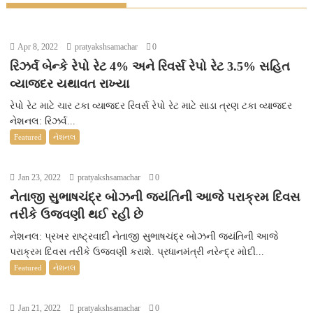
Apr 8, 2022
pratyakshsamachar
0
રિઝર્વ બેન્કે રેપો રેટ 4% અને રિવર્સ રેપો રેટ 3.5% સહિત
વ્યાજદર યથાવત રાખ્યા
રેપો રેટ માટે ચાર ટકા વ્યાજદર રિવર્સ રેપો રેટ માટે સાડા ત્રણ ટકા વ્યાજદર
નેશનલ: રિઝર્વ...
Featured
નેશનલ
Jan 23, 2022
pratyakshsamachar
0
નેતાજી સુભાષચંદ્ર બોઝની જયંતિની આજે પરાક્રમ દિવસ
તરીકે ઉજવણી થઈ રહી છે
નેશનલ: પ્રખર રાષ્ટ્રવાદી નેતાજી સુભાષચંદ્ર બોઝની જયંતિની આજે
પરાક્રમ દિવસ તરીકે ઉજવણી કરાશે. પ્રધાનમંત્રી નરેન્દ્ર મોદી...
Featured
નેશનલ
Jan 21, 2022
pratyakshsamachar
0