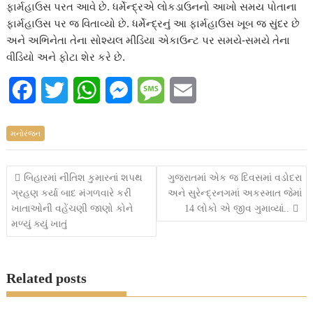
ફાર્મહાઉસ પરત આવે છે. ધર્મેન્દ્રએ લોકડાઉનનો આખો સમય પોતાના
ફાર્મહાઉસ પર જ વિતાવ્યો છે. ધર્મેન્દ્રનું આ ફાર્મહાઉસ ખૂબ જ સુંદર છે
અને અભિનેતા તેના સોશ્યલ મીડિયા એકાઉન્ટ પર સમયે-સમયે તેના
વીડિયો અને ફોટા શેર કરે છે.
F
T
W
M
M
E
a
w
h
e
e
m
મનોરંજન
c
i
a
s
s
a
e
t
t
s
s
i
Post
બિહારમાં નીતિશ કુમારનાં શપથ
ગુજરાતમાં એક જ દિવસમાં વડોદરા
ગ્રહણ કર્યા બાદ મંગળવારે કરી
અને સુરેન્દ્રનગમાં અકસ્માત જેમાં
b
t
s
e
a
l
navigation
ખાતાઓની વહેંચણી જાણો કોને
14 લોકો એ જીવ ગુમાવ્યાં..
o
e
A
n
g
મળ્યું ક્યું ખાતું
o
r
p
g
e
k
p
e
Related posts
r