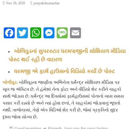
Nov 18, 2020
pratyakshsamachar
F
T
W
M
M
E
a
w
h
e
e
m
બોલિવુડનાં સુપરસ્ટાર ધરમપાજીની સોશિયલ મીડિયા
c
i
a
s
s
a
પોસ્ટ થઈ રહી છે વાઇરલ
e
t
t
s
s
i
ધરમજી એ ફાર્મ હાઉસનો વિડિયો કર્યો છે પોસ્ટ
b
t
s
e
a
l
બોલીવુડ:
બોલિવૂડના જાણીતા અભિનેતા ધર્મેન્દ્ર સોશિયલ મીડિયા પર
o
e
A
n
g
ખૂબ જ એક્ટિવ છે. તે હંમેશાં તેના ફોટા અને વીડિયો શેર કરીને ચાહકો
સાથે જોડાય છે. ધર્મેન્દ્ર આ દિવસોમાં ફાર્મહાઉસમાં પોતાનો ખાસ સમય
o
r
p
g
e
પસાર કરી રહ્યો છે અને ત્યાં હોવા છતાં, તે ચાહકોમાં જોડાવાનું ભૂલતો
k
p
e
નથી. તાજેતરમાં, તેણે એક વિડિઓ શેર કરી છે, જેમાં પ્રકૃતિનો સુંદર
દૃશ્ય જોવા યોગ્ય છે.
r
Good morning ☀️ Friends, love you for your loving