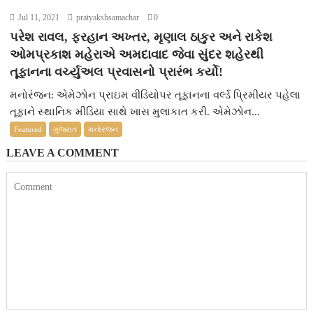
Jul 11, 2021
pratyakshsamachar
0
પરેશ રાવલ, ફરહાન અખ્તર, મૃણાલ ઠાકુર અને રાકેશ
ઓમપ્રકાશ મહેરાએ અમદાવાદ જેવા સુંદર શહેરથી
તૂફાનના વર્ચ્યુઅલ પ્રવાસનો પ્રારંભ કર્યો!
મનોરંજન: એમેઝોન પ્રાઇમ વીડિયોપર તૂફાનના વર્લ્ડ પ્રિમીયર પહેલા
તૂફાને સ્થાનિક મીડિયા સાથે ખાસ મુલાકાત કરી. એમેઝોન...
Featured
ગુજરાત
મનોરંજન
LEAVE A COMMENT