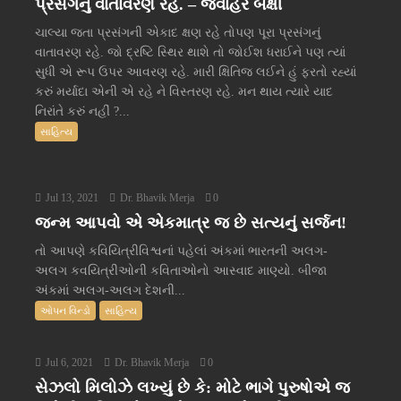
પ્રસંગનું વાતાવરણ રહે. – જવાહર બક્ષી
ચાલ્યા જતા પ્રસંગની એકાદ ક્ષણ રહે તોપણ પૂરા પ્રસંગનું
વાતાવરણ રહે. જો દ્રષ્ટિ સ્થિર થાશે તો જોઈશ ધરાઈને પણ ત્યાં
સુધી એ રૂપ ઉપર આવરણ રહે. મારી ક્ષિતિજ લઈને હું ફરતો રહ્યાં
કરું મર્યાદા એની એ રહે ને વિસ્તરણ રહે. મન થાય ત્યારે યાદ
નિરાંતે કરું નહીં ?...
સાહિત્ય
Jul 13, 2021
Dr. Bhavik Merja
0
જન્મ આપવો એ એકમાત્ર જ છે સત્યનું સર્જન!
તો આપણે કવિયિત્રીવિશ્વનાં પહેલાં અંકમાં ભારતની અલગ-
અલગ કવયિત્રીઓની કવિતાઓનો આસ્વાદ માણ્યો. બીજા
અંકમાં અલગ-અલગ દેશની...
ઓપન વિન્ડો
સાહિત્ય
Jul 6, 2021
Dr. Bhavik Merja
0
સેઝલો મિલોઝે લખ્યું છે કે: મોટે ભાગે પુરુષોએ જ