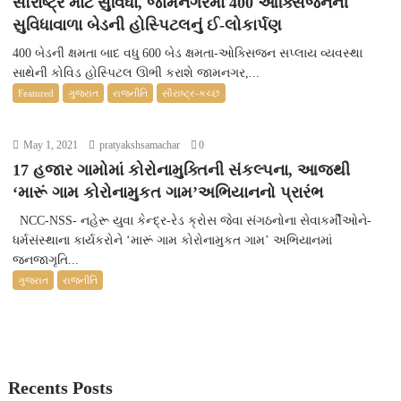
સૌરાષ્ટ્ર માટે સુવિધા, જામનગરમાં 400 ઓક્સિજનની
સુવિધાવાળા બેડની હોસ્પિટલનું ઈ-લોકાર્પણ
400 બેડની ક્ષમતા બાદ વધુ 600 બેડ ક્ષમતા-ઓક્સિજન સપ્લાય વ્યવસ્થા
સાથેની કોવિડ હોસ્પિટલ ઊભી કરાશે જામનગર,...
Featured
ગુજરાત
રાજનીતિ
સૌરાષ્ટ્ર-કચ્છ
May 1, 2021
pratyakshsamachar
0
17 હજાર ગામોમાં કોરોનામુક્તિની સંકલ્પના, આજથી
‘મારૂં ગામ કોરોનામુકત ગામ’અભિયાનનો પ્રારંભ
NCC-NSS- નહેરૂ યુવા કેન્દ્ર-રેડ ક્રોસ જેવા સંગઠનોના સેવાકર્મીઓને-
ધર્મસંસ્થાના કાર્યકરોને ‘મારૂં ગામ કોરોનામુકત ગામ’ અભિયાનમાં
જનજાગૃતિ...
ગુજરાત
રાજનીતિ
Recents Posts