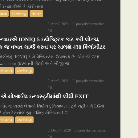
 રહ્યા છીએ કે કોરોનાનાં...
tured
ટેક્નોલોજી
નેશનલ
Apr 7, 2021
pratyakshsamachar
0
ુન્ડાઇએ IONIQ 5 ઇલેક્ટ્રિક કાર કરી લોન્ચ,
 જ વખત ચાર્જ કરવા પર ચાલશે 430 કિલોમીટર
નોલોજી: IONIQ 5 બે વેરિયન્ટમાં ઉપલબ્ધ છે. એક જે 72.6
owatt-hour (kWh)ની બેટરી અને બીજી જે...
ટરનેશનલ
ટેક્નોલોજી
Apr 5, 2021
pratyakshsamachar
0
એ મોબાઈલ ઇન્ડસ્ટ્રીમાંથી લીધી EXIT
 ખોટનાં કારણે લેવાયો નિર્ણય દુનિયાભરમાં હવે નહીં મળે LGનાં
ર્ટ ફોન ટેકનોલોજી: દક્ષિણ કોરિયાનાં LG...
ટરનેશનલ
ટેક્નોલોજી
Dec 14, 2020
pratyakshsamachar
0