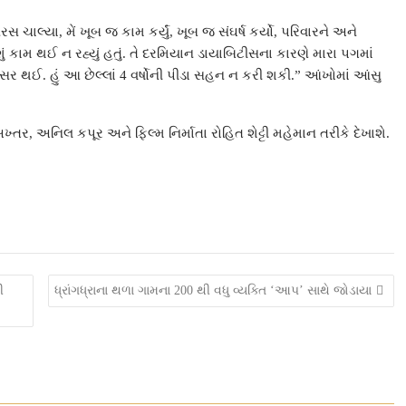
રસ ચાલ્યા, મેં ખૂબ જ કામ કર્યું, ખૂબ જ સંઘર્ષ કર્યો, પરિવારને અને
ં કામ થઈ ન રહ્યું હતું. તે દરમિયાન ડાયાબિટીસના કારણે મારા પગમાં
 થઈ. હું આ છેલ્લાં 4 વર્ષોની પીડા સહન ન કરી શકી.” આંખોમાં આંસુ
ર, અનિલ કપૂર અને ફિલ્મ નિર્માતા રોહિત શેટ્ટી મહેમાન તરીકે દેખાશે.
ી
ધ્રાંગધ્રાના થળા ગામના 200 થી વધુ વ્યક્તિ ‘આપ’ સાથે જોડાયા