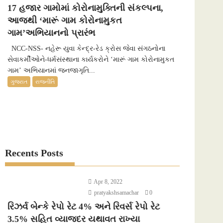
17 હજાર ગામોમાં કોરોનામુક્તિની સંકલ્પના,
આજથી ‘મારૂં ગામ કોરોનામુકત
ગામ’અભિયાનનો પ્રારંભ
NCC-NSS- નહેરૂ યુવા કેન્દ્ર-રેડ ક્રોસ જેવા સંગઠનોના
સેવાકર્મીઓને-ધર્મસંસ્થાના કાર્યકરોને ‘મારૂં ગામ કોરોનામુકત
ગામ’ અભિયાનમાં જનજાગૃતિ...
ગુજરાત
રાજનીતિ
Recents Posts
Apr 8, 2022
pratyakshsamachar
0
રિઝર્વ બેન્કે રેપો રેટ 4% અને રિવર્સ રેપો રેટ
3.5% સહિત વ્યાજદર યથાવત રાખ્યા