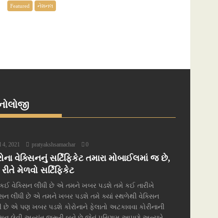
Featured
નેશનલ
્નોલોજી
l 4, 2021
pratyakshsamachar
0
ોના વેક્સિનનું સર્ટિફિકેટ તમારા મોબાઈલમાં જ છે,
ીતે મેળવો સર્ટિફિકેટ
 કઈ વેક્સિન લીધી છે એ તમને ખબર પડશે તમે કઈ તારીખે
્સિન લીધી છે એ તમને ખબર પડશે તમે ક્યાં સ્થળેથી વેક્સિન
ી છે એ પણ ખબર પડશે કોરોનાને ફેલાતો અટકાવવા કોરીનાની
્સિન લેવી અત્યંત જરૂરી બને છે જેનું પરિણામ આપણે અત્યારે