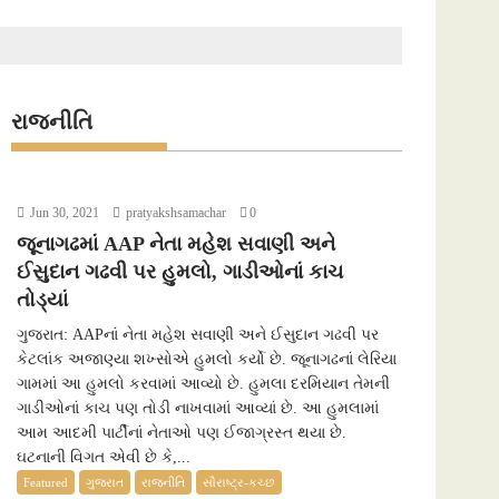
રાજનીતિ
Jun 30, 2021
pratyakshsamachar
0
જૂનાગઢમાં AAP નેતા મહેશ સવાણી અને
ઈસુદાન ગઢવી પર હુમલો, ગાડીઓનાં કાચ
તોડ્યાં
ગુજરાત: AAPનાં નેતા મહેશ સવાણી અને ઈસુદાન ગઢવી પર
કેટલાંક અજાણ્યા શખ્સોએ હુમલો કર્યો છે. જૂનાગઢનાં લેરિયા
ગામમાં આ હુમલો કરવામાં આવ્યો છે. હુમલા દરમિયાન તેમની
ગાડીઓનાં કાચ પણ તોડી નાખવામાં આવ્યાં છે. આ હુમલામાં
આમ આદમી પાર્ટીનાં નેતાઓ પણ ઈજાગ્રસ્ત થયા છે.
ઘટનાની વિગત એવી છે કે,...
Featured
ગુજરાત
રાજનીતિ
સૌરાષ્ટ્ર-કચ્છ