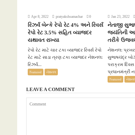
k
p
e
r
Apr 8, 2022
pratyakshsamachar
0
Jan 23, 2022
રિઝર્વ બેન્કે રેપો રેટ 4% અને રિવર્સ
નેતાજી સુભ
રેપો રેટ 3.5% સહિત વ્યાજદર
જયંતિની આ
યથાવત રાખ્યા
તરીકે ઉજવ
રેપો રેટ માટે ચાર ટકા વ્યાજદર રિવર્સ રેપો
નેશનલ: પ્રખર ર
રેટ માટે સાડા ત્રણ ટકા વ્યાજદર નેશનલ:
સુભાષચંદ્ર બ
રિઝર્વ...
પરાક્રમ દિવસ
પ્રધાનમંત્રી નર
Featured
નેશનલ
Featured
નેશન
LEAVE A COMMENT