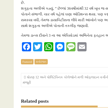
o
e
A
n
g
છે.
શગુફતા અલીએ કહ્યું, ” છેલ્લાં 36વર્ષોમાંથી 32 વર્ષ ખૂબ જ સ
o
r
p
g
e
પોતાને સંભાળી. ચાર વર્ષ પહેલાં ઘણા ઓડિશન્સ થયા. પણ કશુ
k
p
e
સમસ્યા વધી, તેમજ ડાયાબિટીસના લીધે મારી આંખોને પણ અસર
સાથે શગુફતા અલીએ પોતાની તકલીફ જણાવી.
r
તેમજ ડાન્સ દીવાને 3 ના આ એપિસોડમાં અભિનેતા ફરહાન અખ્ત
F
T
W
M
M
E
a
w
h
e
e
m
Featured
મનોરંજન
c
i
a
s
s
a
e
t
t
s
s
i
Post
ધોરણ 12 અને પોલિટેક્નિક કોલેજોને મળી ઓફલાઇન વર્ગોન
મંજૂરી
b
t
s
e
a
l
navigation
o
e
A
n
g
Related posts
o
r
p
g
e