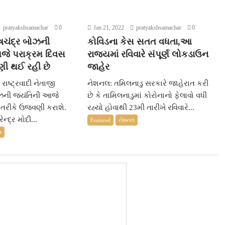
pratyakshsamachar
0
Jan 21, 2022
pratyakshsamachar
0
ાષચંદ્ર બોઝની
કોવિડના કેસ સતત વધતા,આ
જે પરાક્રમ દિવસ
રાજ્યમાં રવિવારે સંપૂર્ણ લોકડાઉન
ણી થઈ રહી છે
જાહેર
ાષ્ટ્રવાદી નેતાજી
નેશનલ: તમિલનાડુ સરકારે જાહેરાત કરી
ોઝની જયંતિની આજે
છે કે તામિલનાડુમાં કોરોનાનો ફેલાવો વધી
 તરીકે ઉજવણી કરાશે.
રહ્યો હોવાથી 23મી તારીખે રવિવારે...
ેન્દ્ર મોદી...
Featured
નેશનલ
લ