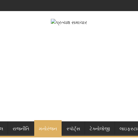
નલ
રાજનીતિ
મનોરંજન
સ્પૉર્ટ્સ
ટેક્નોલોજી
લાઇફસ્ટ