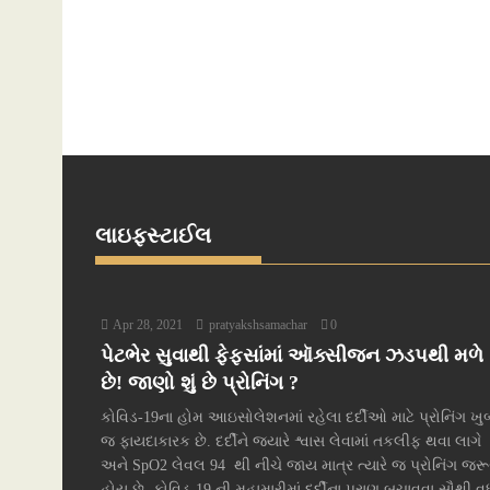
લાઇફસ્ટાઈલ
Apr 28, 2021
pratyakshsamachar
0
પેટભેર સુવાથી ફેફસાંમાં ઑક્સીજન ઝડપથી મળે
છે! જાણો શું છે પ્રોનિંગ ?
કોવિડ-19ના હોમ આઇસોલેશનમાં રહેલા દર્દીઓ માટે પ્રોનિંગ ખુ
જ ફાયદાકારક છે. દર્દીને જ્યારે શ્વાસ લેવામાં તકલીફ થવા લાગે
અને SpO2 લેવલ 94 થી નીચે જાય માત્ર ત્યારે જ પ્રોનિંગ જરૂ
હોય છે. કોવિડ-19 ની મહામારીમાં દર્દીના પ્રાણ બચાવવા સૌથી વધ