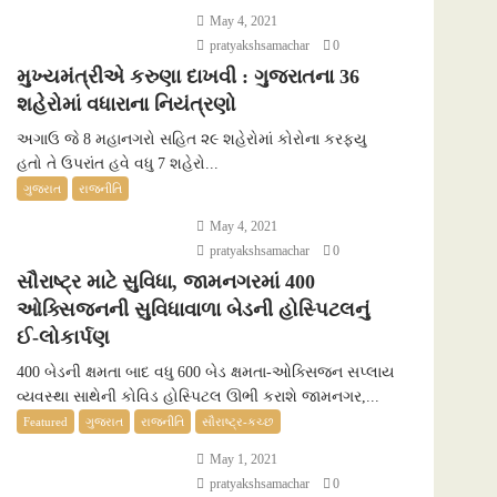
May 4, 2021
pratyakshsamachar
0
મુખ્યમંત્રીએ કરુણા દાખવી : ગુજરાતના 36
શહેરોમાં વધારાના નિયંત્રણો
અગાઉ જે 8 મહાનગરો સહિત ૨૯ શહેરોમાં કોરોના કરફ્યુ
હતો તે ઉપરાંત હવે વધુ 7 શહેરો...
ગુજરાત
રાજનીતિ
May 4, 2021
pratyakshsamachar
0
સૌરાષ્ટ્ર માટે સુવિધા, જામનગરમાં 400
ઓક્સિજનની સુવિધાવાળા બેડની હોસ્પિટલનું
ઈ-લોકાર્પણ
400 બેડની ક્ષમતા બાદ વધુ 600 બેડ ક્ષમતા-ઓક્સિજન સપ્લાય
વ્યવસ્થા સાથેની કોવિડ હોસ્પિટલ ઊભી કરાશે જામનગર,...
Featured
ગુજરાત
રાજનીતિ
સૌરાષ્ટ્ર-કચ્છ
May 1, 2021
pratyakshsamachar
0