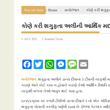
You are here
Home
મનોરંજન
કોણે કરી શગુ
કોણે કરી શગુફતા અલીની આર્થિક 
Jul 9, 2021
Kaamini Verma
F
T
W
M
M
E
a
w
h
e
e
m
મનોરંજન:
શગુફતા અલીને ડાન્સ દીવાના 3 ટીમની તરફથી માધ
c
i
a
s
s
a
કારણે અને કોઈ કામ ન હોવાને કારણે તેઓ આર્થિક સ્થિતિ સા
તરફથી મળતા તેઓ ભાવુક થઈ ગયા હતા.
e
t
t
s
s
i
ઇન્સ્ટાગ્રામ પર કલર્સ ટીવીએ ડાન્સ દીવાને 3 નો એક એપિસો
b
t
s
e
a
l
શગુફતા પોતાની તકલીફ વર્ણવી રહ્યા છે. છેલ્લાં કેટલાંક વર્ષ