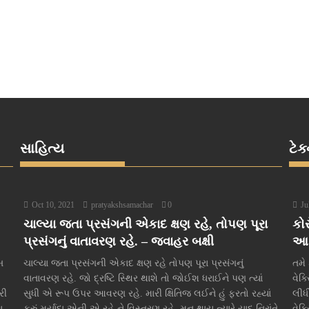
સાહિત્ય
ટેક
Oct 10, 2021
pratyakshsamachar
0
Ju
ચાલ્યા જતા પ્રસંગની એકાદ ક્ષણ રહે, તોપણ પૂરા
કોર
પ્રસંગનું વાતાવરણ રહે. – જવાહર બક્ષી
આ ર
બ
ચાલ્યા જતા પ્રસંગની એકાદ ક્ષણ રહે તોપણ પૂરા પ્રસંગનું
તમે
વાતાવરણ રહે. જો દ્રષ્ટિ સ્થિર થાશે તો જોઈશ ધરાઈને પણ ત્યાં
વેક
રી
સુધી એ રૂપ ઉપર આવરણ રહે. મારી ક્ષિતિજ લઈને હું ફરતો રહ્યાં
લીધ
ુ
કરું મર્યાદા એની એ રહે ને વિસ્તરણ રહે. મન થાય ત્યારે યાદ નિરાંતે
વેક