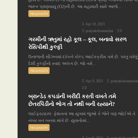
જરૂર પ્રાણવાયુ (O2)ની છે. આ મહામારી સામે આજે...
લાઇફસ્ટાઈલ
Apr 10, 2021
pratyakshsamachar
0
ગરમીની ઋતુમાં રહો કૂલ – કૂલ, બનાવો સરળ
રેસિપીથી કુલ્ફી
ઉનાળાની સીઝનમાં દરેકને કોલ્ડ આઈસ્ક્રીમ ગમે છે. પરંતુ ઘરેલું
દેશી કુલ્ફીનો સ્વાદ અલગ છે. જો તમે...
લાઇફસ્ટાઈલ
Apr 9, 2021
pratyakshsamacha
0
બ્રાન્ડેડ કપડાંની ખરીદી કરતી વખતે તમે
છેતરપિંડીનો ભોગ તો નથી બની રહ્યાને?
લાઈફસ્ટાઇલ: ફેશનનાં આ યુગમાં જુઓ કે જેને પણ જોઈએ તે
નંબર વન બનવા માંગે છે. યુવાનોમાં...
લાઇફસ્ટાઈલ