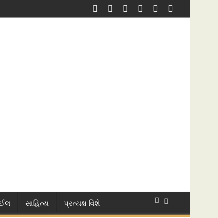
ાઈલ
સાહિત્ય
પ્રત્યક્ષ વિશે