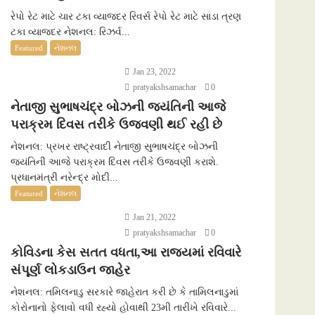
રેપો રેટ માટે ચાર ટકા વ્યાજદર રિવર્સ રેપો રેટ માટે સાડા ત્રણ
ટકા વ્યાજદર નેશનલ: રિઝર્વ...
Featured
નેશનલ
Jan 23, 2022
pratyakshsamachar
0
નેતાજી સુભાષચંદ્ર બોઝની જયંતિની આજે
પરાક્રમ દિવસ તરીકે ઉજવણી થઈ રહી છે
નેશનલ: પ્રખર રાષ્ટ્રવાદી નેતાજી સુભાષચંદ્ર બોઝની
જયંતિની આજે પરાક્રમ દિવસ તરીકે ઉજવણી કરાશે.
પ્રધાનમંત્રી નરેન્દ્ર મોદી...
Featured
નેશનલ
Jan 21, 2022
pratyakshsamachar
0
કોવિડના કેસ સતત વધતા,આ રાજ્યમાં રવિવારે
સંપૂર્ણ લોકડાઉન જાહેર
નેશનલ: તમિલનાડુ સરકારે જાહેરાત કરી છે કે તામિલનાડુમાં
કોરોનાનો ફેલાવો વધી રહ્યો હોવાથી 23મી તારીખે રવિવારે...