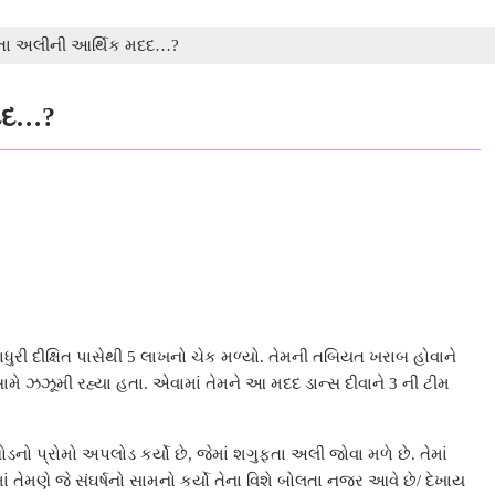
ફતા અલીની આર્થિક મદદ…?
મદદ…?
ુરી દીક્ષિત પાસેથી 5 લાખનો ચેક મળ્યો. તેમની તબિયત ખરાબ હોવાને
મે ઝઝૂમી રહ્યા હતા. એવામાં તેમને આ મદદ ડાન્સ દીવાને 3 ની ટીમ
ડનો પ્રોમો અપલોડ કર્યો છે, જેમાં શગુફતા અલી જોવા મળે છે. તેમાં
ોમાં તેમણે જે સંઘર્ષનો સામનો કર્યો તેના વિશે બોલતા નજર આવે છે/ દેખાય