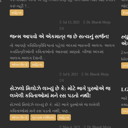
કરું નહીં ?...
જોઈ
સાહિત્ય
Fea
Jul 13, 2021
Dr. Bhavik Merja
0
જન્મ આપવો એ એકમાત્ર જ છે સત્યનું સર્જન!
હ્ય
એક
તો આપણે કવિયિત્રીવિશ્વનાં પહેલાં અંકમાં ભારતની અલગ- અલગ
કવયિત્રીઓની કવિતાઓનો આસ્વાદ માણ્યો. બીજા અંકમાં
ટેક
અલગ-અલગ દેશની...
kil
ઓપન વિન્ડો
સાહિત્ય
ઇન્
Jul 6, 2021
Dr. Bhavik Merja
r
0
સેઝલો મિલોઝે લખ્યું છે કે: મોટે ભાગે પુરુષોએ જ
LG
લખેલી કવિતાઓમાં મને રસ પડતો નથી!
ભારે
સેઝલો મિલોઝે લખ્યું છે કે: મોટે ભાગે પુરુષોએ જ લખેલી
સ્મા
કવિતાઓમાં મને રસ પડતો નથી, પણ...
ઇન્
ઓપન વિન્ડો
પ્રત્યક્ષ સ્પેશિયલ
સાહિત્ય
May 4, 2021
Dr. Bhavik Merja