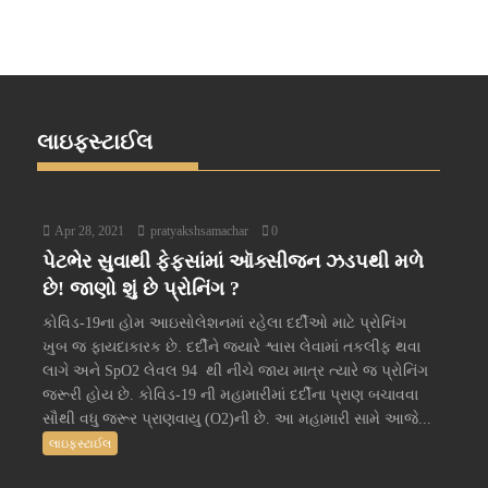
લાઇફસ્ટાઈલ
Apr 28, 2021
pratyakshsamachar
0
પેટભેર સુવાથી ફેફસાંમાં ઑક્સીજન ઝડપથી મળે
છે! જાણો શું છે પ્રોનિંગ ?
કોવિડ-19ના હોમ આઇસોલેશનમાં રહેલા દર્દીઓ માટે પ્રોનિંગ
ખુબ જ ફાયદાકારક છે. દર્દીને જ્યારે શ્વાસ લેવામાં તકલીફ થવા
લાગે અને SpO2 લેવલ 94 થી નીચે જાય માત્ર ત્યારે જ પ્રોનિંગ
જરૂરી હોય છે. કોવિડ-19 ની મહામારીમાં દર્દીના પ્રાણ બચાવવા
સૌથી વધુ જરૂર પ્રાણવાયુ (O2)ની છે. આ મહામારી સામે આજે...
લાઇફસ્ટાઈલ