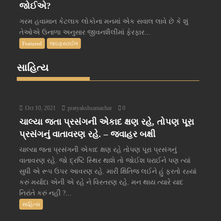
જોઈએ?
ગરમ હવામાન કેટલાક લોકોના મનમાં એક સવાલ લાવે છે કે શું
તેઓએ ઉનાળા અનુસાર જીવનશૈલીમાં ફેરફાર...
Featured
લાઇફસ્ટાઈલ
સાહિત્ય
Oct 10, 2021
pratyakshsamachar
0
ચાલ્યા જતા પ્રસંગની એકાદ ક્ષણ રહે, તોપણ પૂરા
પ્રસંગનું વાતાવરણ રહે. – જવાહર બક્ષી
ચાલ્યા જતા પ્રસંગની એકાદ ક્ષણ રહે તોપણ પૂરા પ્રસંગનું
વાતાવરણ રહે. જો દ્રષ્ટિ સ્થિર થાશે તો જોઈશ ધરાઈને પણ ત્યાં
સુધી એ રૂપ ઉપર આવરણ રહે. મારી ક્ષિતિજ લઈને હું ફરતો રહ્યાં
કરું મર્યાદા એની એ રહે ને વિસ્તરણ રહે. મન થાય ત્યારે યાદ
નિરાંતે કરું નહીં ?...
સાહિત્ય