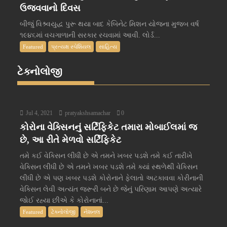
ઉજવવાનો દિવસ
બીજું વિશ્ર્વયુદ્ધ પુરૂ થયા બાદ કેબિનેટ મિશન યોજના મુજબ વર્ષ
૧૯૪૬માં વચગાળાની સરકાર રચવામાં આવી. લોર્ડ...
Featured
પ્રત્યક્ષ સ્પેશિયલ
સાહિત્ય
ટેક્નોલોજી
Jul 4, 2021
pratyakshsamachar
0
કોરોના વેક્સિનનું સર્ટિફિકેટ તમારા મોબાઈલમાં જ
છે, આ રીતે મેળવો સર્ટિફિકેટ
તમે કઈ વેક્સિન લીધી છે એ તમને ખબર પડશે તમે કઈ તારીખે
વેક્સિન લીધી છે એ તમને ખબર પડશે તમે ક્યાં સ્થળેથી વેક્સિન
લીધી છે એ પણ ખબર પડશે કોરોનાને ફેલાતો અટકાવવા કોરીનાની
વેક્સિન લેવી અત્યંત જરૂરી બને છે જેનું પરિણામ આપણે અત્યારે
જોઈ રહ્યા છીએ કે કોરોનાનાં...
Featured
ટેક્નોલોજી
નેશનલ