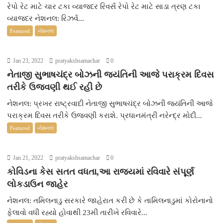
રેપો રેટ માટે ચાર ટકા વ્યાજદર રિવર્સ રેપો રેટ માટે સાડા ત્રણ ટકા
વ્યાજદર નેશનલ: રિઝર્વ...
Featured
નેશનલ
Jan 23, 2022
pratyakshsamachar
0
નેતાજી સુભાષચંદ્ર બોઝની જયંતિની આજે પરાક્રમ દિવસ
તરીકે ઉજવણી થઈ રહી છે
નેશનલ: પ્રખર રાષ્ટ્રવાદી નેતાજી સુભાષચંદ્ર બોઝની જયંતિની આજે
પરાક્રમ દિવસ તરીકે ઉજવણી કરાશે. પ્રધાનમંત્રી નરેન્દ્ર મોદી...
Featured
નેશનલ
Jan 21, 2022
pratyakshsamachar
0
કોવિડના કેસ સતત વધતા,આ રાજ્યમાં રવિવારે સંપૂર્ણ
લોકડાઉન જાહેર
નેશનલ: તમિલનાડુ સરકારે જાહેરાત કરી છે કે તામિલનાડુમાં કોરોનાનો
ફેલાવો વધી રહ્યો હોવાથી 23મી તારીખે રવિવારે...