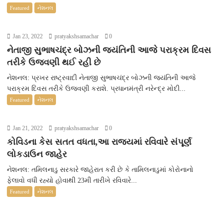
Featured
નેશનલ
Jan 23, 2022
pratyakshsamachar
0
નેતાજી સુભાષચંદ્ર બોઝની જયંતિની આજે પરાક્રમ દિવસ
તરીકે ઉજવણી થઈ રહી છે
નેશનલ: પ્રખર રાષ્ટ્રવાદી નેતાજી સુભાષચંદ્ર બોઝની જયંતિની આજે
પરાક્રમ દિવસ તરીકે ઉજવણી કરાશે. પ્રધાનમંત્રી નરેન્દ્ર મોદી...
Featured
નેશનલ
Jan 21, 2022
pratyakshsamachar
0
કોવિડના કેસ સતત વધતા,આ રાજ્યમાં રવિવારે સંપૂર્ણ
લોકડાઉન જાહેર
નેશનલ: તમિલનાડુ સરકારે જાહેરાત કરી છે કે તામિલનાડુમાં કોરોનાનો
ફેલાવો વધી રહ્યો હોવાથી 23મી તારીખે રવિવારે...
Featured
નેશનલ