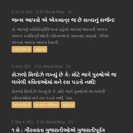
Jul 13, 2021
Dr. Bhavik Merja
0
જન્મ આપવો એ એકમાત્ર જ છે સત્યનું સર્જન!
તો આપણે કવિયિત્રીવિશ્વનાં પહેલાં અંકમાં ભારતની અલગ-
અલગ કવયિત્રીઓની કવિતાઓનો આસ્વાદ માણ્યો. બીજા
અંકમાં અલગ-અલગ દેશની...
ઓપન વિન્ડો
સાહિત્ય
Jul 6, 2021
Dr. Bhavik Merja
0
સેઝલો મિલોઝે લખ્યું છે કે: મોટે ભાગે પુરુષોએ જ
લખેલી કવિતાઓમાં મને રસ પડતો નથી!
સેઝલો મિલોઝે લખ્યું છે કે: મોટે ભાગે પુરુષોએ જ લખેલી
કવિતાઓમાં મને રસ પડતો નથી, પણ...
ઓપન વિન્ડો
પ્રત્યક્ષ સ્પેશિયલ
સાહિત્ય
May 4, 2021
Dr. Bhavik Merja
0
૧ મે : ગૌરવવંતા ગુજરાતીઓએ ગુજરાતીપૂર્વક