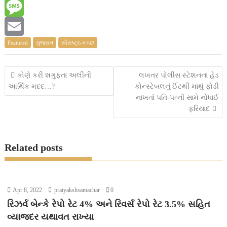
e
i
h
M
b
t
a
e
M
Featured
ગુજરાત
સૌરાષ્ટ્ર-કચ્છ
o
t
t
s
e
E
o
e
s
s
s
m
Post
કોણે કરી શગુફતા અલીની
લખતર પોલીસ સ્ટેશનના હેડ
k
r
A
e
s
a
આર્થિક મદદ…?
કોન્સ્ટેબલનું ઈંટથી માથું ફોડી
navigation
નાખતાં પતિ-પત્ની સામે નોંધાઈ
p
n
a
i
ફરિયાદ
p
g
g
l
e
e
Related posts
r
Apr 8, 2022
pratyakshsamachar
0
રિઝર્વ બેન્કે રેપો રેટ 4% અને રિવર્સ રેપો રેટ 3.5% સહિત
વ્યાજદર યથાવત રાખ્યા