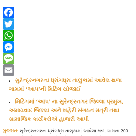
F
a
T
c
w
W
e
i
h
M
b
t
a
e
M
સુરેન્દ્રનગરના ધ્રાંગધ્રા તાલુકામાં આવેલ થળા
o
t
t
s
e
E
ગામમાં ‘આપ’ની મિટિંગ યોજાઈ
o
e
s
s
s
m
મિટિંગમાં ‘આપ’ ના સુરેન્દ્રનગર જિલ્લા પ્રમુખ,
k
r
A
e
s
a
અમદાવાદ જિલ્લા અને શહેરી સંગઠન મંત્રી તથા
p
n
a
i
સામાજિક કાર્યકરોએ હાજરી આપી
p
g
g
l
ગુજરાત:
સુરેન્દ્રનગરના ધ્રાંગધ્રા તાલુકામાં આવેલા થળા ગામના 200