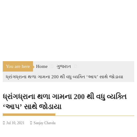
You are here
Home
ગુજરાત
ધ્રાંગધ્રાના થળા ગામના 200 થી વધુ વ્યક્તિ ‘આપ’ સાથે જોડાયા
ધ્રાંગધ્રાના થળા ગામના 200 થી વધુ વ્યક્તિ
‘આપ’ સાથે જોડાયા
Jul 10, 2021
Sanjay Chavda