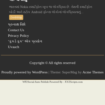
ભારતમાં Nokia સ્માર્ટફોન ખૂબ જ લોકપ્રિય છે. તેમની સ્માર્ટફોન
બોડી અને સ્ટોક Android ફોન્સ લોકોનાં લોકપ્રિયતાનું...
ટેક્નોલોજી
પ્રત્યક્ષ વિશે
Contact Us
Privacy Policy
‘કૂકડે કૂક’ એક પ્રયોગ
Uvaach
Copyright © All rights reserved
Proudly powered by WordPress
|
Theme: SuperMag by
Acme Themes
WP2Social Auto Publish
Powered By :
XYZScripts.com