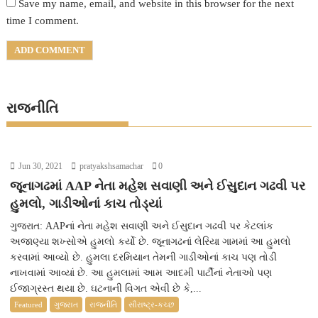
Save my name, email, and website in this browser for the next
time I comment.
રાજનીતિ
Jun 30, 2021
pratyakshsamachar
0
જૂનાગઢમાં AAP નેતા મહેશ સવાણી અને ઈસુદાન ગઢવી પર
હુમલો, ગાડીઓનાં કાચ તોડ્યાં
ગુજરાત: AAPનાં નેતા મહેશ સવાણી અને ઈસુદાન ગઢવી પર કેટલાંક
અજાણ્યા શખ્સોએ હુમલો કર્યો છે. જૂનાગઢનાં લેરિયા ગામમાં આ હુમલો
કરવામાં આવ્યો છે. હુમલા દરમિયાન તેમની ગાડીઓનાં કાચ પણ તોડી
નાખવામાં આવ્યાં છે. આ હુમલામાં આમ આદમી પાર્ટીનાં નેતાઓ પણ
ઈજાગ્રસ્ત થયા છે. ઘટનાની વિગત એવી છે કે,...
Featured
ગુજરાત
રાજનીતિ
સૌરાષ્ટ્ર-કચ્છ