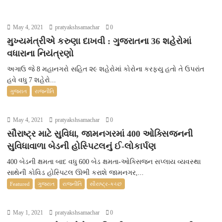
May 4, 2021
pratyakshsamachar
0
મુખ્યમંત્રીએ કરુણા દાખવી : ગુજરાતના 36 શહેરોમાં
વધારાના નિયંત્રણો
અગાઉ જે 8 મહાનગરો સહિત ૨૯ શહેરોમાં કોરોના કરફ્યુ હતો તે ઉપરાંત
હવે વધુ 7 શહેરો...
ગુજરાત
રાજનીતિ
May 4, 2021
pratyakshsamachar
0
સૌરાષ્ટ્ર માટે સુવિધા, જામનગરમાં 400 ઓક્સિજનની
સુવિધાવાળા બેડની હોસ્પિટલનું ઈ-લોકાર્પણ
400 બેડની ક્ષમતા બાદ વધુ 600 બેડ ક્ષમતા-ઓક્સિજન સપ્લાય વ્યવસ્થા
સાથેની કોવિડ હોસ્પિટલ ઊભી કરાશે જામનગર,...
Featured
ગુજરાત
રાજનીતિ
સૌરાષ્ટ્ર-કચ્છ
May 1, 2021
pratyakshsamachar
0