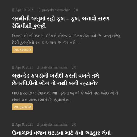
Apr 10, 2021
pratyakshsamachar
0
ગરમીની ઋતુમાં રહો કૂલ – કૂલ, બનાવો સરળ
રેસિપીથી કુલ્ફી
ઉનાળાની સીઝનમાં દરેકને કોલ્ડ આઈસ્ક્રીમ ગમે છે. પરંતુ ઘરેલું
દેશી કુલ્ફીનો સ્વાદ અલગ છે. જો તમે...
લાઇફસ્ટાઈલ
Apr 9, 2021
pratyakshsamachar
0
બ્રાન્ડેડ કપડાંની ખરીદી કરતી વખતે તમે
છેતરપિંડીનો ભોગ તો નથી બની રહ્યાને?
લાઈફસ્ટાઇલ: ફેશનનાં આ યુગમાં જુઓ કે જેને પણ જોઈએ તે
નંબર વન બનવા માંગે છે. યુવાનોમાં...
લાઇફસ્ટાઈલ
Apr 8, 2021
pratyakshsamachar
0
ઉનાળામાં વજન ઘટાડવા માટે કેવો આહાર લેવો