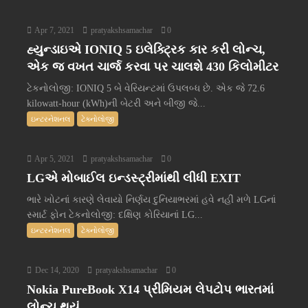
Apr 7, 2021
pratyakshsamachar
0
હ્યુન્ડાઇએ IONIQ 5 ઇલેક્ટ્રિક કાર કરી લોન્ચ,
એક જ વખત ચાર્જ કરવા પર ચાલશે 430 કિલોમીટર
ટેકનોલોજી: IONIQ 5 બે વેરિયન્ટમાં ઉપલબ્ધ છે. એક જે 72.6
kilowatt-hour (kWh)ની બેટરી અને બીજી જે...
ઇન્ટરનેશનલ
ટેક્નોલોજી
Apr 5, 2021
pratyakshsamachar
0
LGએ મોબાઈલ ઇન્ડસ્ટ્રીમાંથી લીધી EXIT
ભારે ખોટનાં કારણે લેવાયો નિર્ણય દુનિયાભરમાં હવે નહીં મળે LGનાં
સ્માર્ટ ફોન ટેકનોલોજી: દક્ષિણ કોરિયાનાં LG...
ઇન્ટરનેશનલ
ટેક્નોલોજી
Dec 14, 2020
pratyakshsamachar
0
Nokia PureBook X14 પ્રીમિયમ લેપટોપ ભારતમાં
લોન્ચ થયું