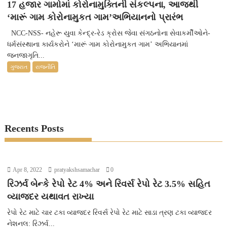
17 હજાર ગામોમાં કોરોનામુક્તિની સંકલ્પના, આજથી
‘મારૂં ગામ કોરોનામુકત ગામ’અભિયાનનો પ્રારંભ
NCC-NSS- નહેરૂ યુવા કેન્દ્ર-રેડ ક્રોસ જેવા સંગઠનોના સેવાકર્મીઓને-
ધર્મસંસ્થાના કાર્યકરોને ‘મારૂં ગામ કોરોનામુકત ગામ’ અભિયાનમાં
જનજાગૃતિ...
ગુજરાત
રાજનીતિ
Recents Posts
Apr 8, 2022
pratyakshsamachar
0
રિઝર્વ બેન્કે રેપો રેટ 4% અને રિવર્સ રેપો રેટ 3.5% સહિત
વ્યાજદર યથાવત રાખ્યા
રેપો રેટ માટે ચાર ટકા વ્યાજદર રિવર્સ રેપો રેટ માટે સાડા ત્રણ ટકા વ્યાજદર
નેશનલ: રિઝર્વ...