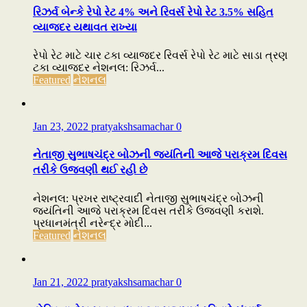
રિઝર્વ બેન્કે રેપો રેટ 4% અને રિવર્સ રેપો રેટ 3.5% સહિત
વ્યાજદર યથાવત રાખ્યા
રેપો રેટ માટે ચાર ટકા વ્યાજદર રિવર્સ રેપો રેટ માટે સાડા ત્રણ
ટકા વ્યાજદર નેશનલ: રિઝર્વ...
Featured
નેશનલ
Jan 23, 2022
pratyakshsamachar
0
નેતાજી સુભાષચંદ્ર બોઝની જયંતિની આજે પરાક્રમ દિવસ
તરીકે ઉજવણી થઈ રહી છે
નેશનલ: પ્રખર રાષ્ટ્રવાદી નેતાજી સુભાષચંદ્ર બોઝની
જયંતિની આજે પરાક્રમ દિવસ તરીકે ઉજવણી કરાશે.
પ્રધાનમંત્રી નરેન્દ્ર મોદી...
Featured
નેશનલ
Jan 21, 2022
pratyakshsamachar
0