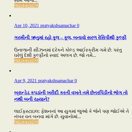
સામે આજે...
લાઇફસ્ટાઈલ
Apr 10, 2021
pratyakshsamachar
0
ગરમીની ઋતુમાં રહો કૂલ – કૂલ, બનાવો સરળ રેસિપીથી કુલ્ફી
ઉનાળાની સીઝનમાં દરેકને કોલ્ડ આઈસ્ક્રીમ ગમે છે. પરંતુ
ઘરેલું દેશી કુલ્ફીનો સ્વાદ અલગ છે. જો તમે...
લાઇફસ્ટાઈલ
Apr 9, 2021
pratyakshsamachar
0
બ્રાન્ડેડ કપડાંની ખરીદી કરતી વખતે તમે છેતરપિંડીનો ભોગ તો
નથી બની રહ્યાને?
લાઈફસ્ટાઇલ: ફેશનનાં આ યુગમાં જુઓ કે જેને પણ જોઈએ તે
નંબર વન બનવા માંગે છે. યુવાનોમાં...
લાઇફસ્ટાઈલ