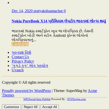
Dec 14, 2020
pratyakshsamachar
0
Nokia PureBook X14 પ્રીમિયમ લેપટોપ ભારતમાં લોન્ચ થયું
ભારતમાં Nokia સ્માર્ટફોન ખૂબ જ લોકપ્રિય છે. તેમની
સ્માર્ટફોન બોડી અને સ્ટોક Android ફોન્સ લોકોનાં
લોકપ્રિયતાનું...
ટેક્નોલોજી
પ્રત્યક્ષ વિશે
Contact Us
Privacy Policy
‘કૂકડે કૂક’ એક પ્રયોગ
Uvaach
Copyright © All rights reserved
Proudly powered by WordPress
|
Theme: SuperMag by
Acme
Themes
WP2Social Auto Publish
Powered By :
XYZScripts.com
Customize
Reject All
Accept All