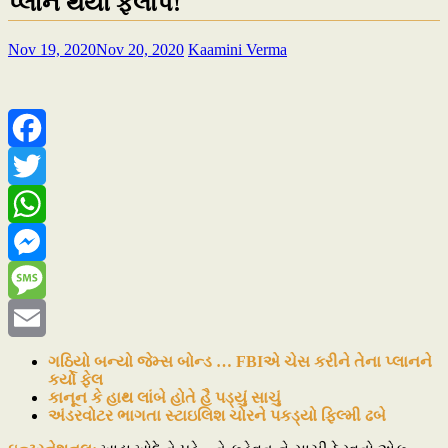
પ્લાન થયો ફ્લોપ!
Nov 19, 2020
Nov 20, 2020
Kaamini Verma
Facebook
Twitter
WhatsApp
Messenger
Message
Email
ગઠિયો બન્યો જેમ્સ બોન્ડ … FBIએ ચેસ કરીને તેના પ્લાનને
કર્યો ફેલ
કાનૂન કે હાથ લાંબે હોતે હૈ પડ્યું સાચું
અંડરવોટર ભાગતા સ્ટાઇલિશ ચોરને પકડ્યો ફિલ્મી ઢબે