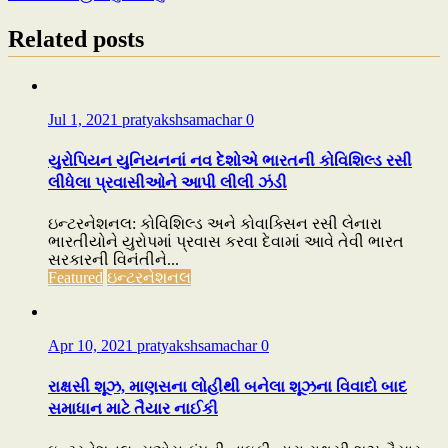
Related posts
Jul 1, 2021
pratyakshsamachar
0
યુરોપિયન યુનિયનનાં નવ દેશોએ ભારતની કોવિશિલ્ડ રસી
લીધેલા પ્રવાસીઓને આપી લીલી ઝંડી
ઇન્ટરનેશનલ: કોવિશિલ્ડ અને કોવાક્સિન રસી લેનારા
ભારતીયોને યુરોપમાં પ્રવાસ કરવા દેવામાં આવે તેવી ભારત
સરકારની વિનંતીને...
Featured
ઇન્ટરનેશનલ
Apr 10, 2021
pratyakshsamachar
0
રાક્ષસી શૂઝ, માણસના લોહીથી બનેલા શૂઝના વિવાદો બાદ
સમાધાન માટે તૈયાર નાઈકી