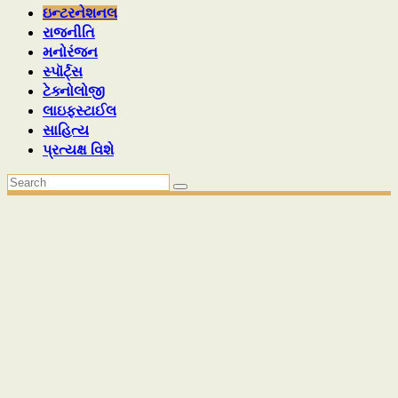
ઇન્ટરનેશનલ
રાજનીતિ
મનોરંજન
સ્પૉર્ટ્સ
ટેક્નોલોજી
લાઇફસ્ટાઈલ
સાહિત્ય
પ્રત્યક્ષ વિશે