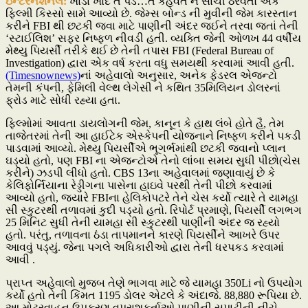
ઇન્ટરનેશનલ:
ખાડા ખોદે તે પડે…તે કહેવત ને સાચી ઠેરવતો એક
ફિલ્મી કિસ્સો સામે આવ્યો છે. જેમ્સ બોન્ડ ની મુવીની જેમ કારસ્તાન
કરીને FBI થી છટકી જવા માટે પાણીની અંદર જઈને તરવા જતાં તેની
‘સ્ટાઈલિશ’ સફર નિષ્ફળ નીવડી હતી. વ્યક્તિ જેની ઓળખ 44 વર્ષીય
મેથ્યુ પિયર્સી તરીકે થઈ છે તેની તપાસ FBI (Federal Bureau of
Investigation) દ્વારા એક વર્ષ કરતા વધુ સમયથી કરવામાં આવી હતી.
(Timesnownews)
નાં અહેવાલો અનુસાર, અનેક ફેડરલ એજન્ટો
તેમની કંપની, ફેમિલી વેલ્થ લેગેસી ને કથિત 35મિલિયન ડોલરનાં
ફ્રોડ માટે સોધી રહ્યા હતા.
ફિલ્મોમાં આવતા ડાયલોગની જેમ, કાનૂન કે હાથ લંબે હોતે હૈ, તેમ
તાજેતરમાં તેની આ હાઈટેક એસ્કેપની યોજનાને નિષ્ફળ કરીને પકડી
પાડવામાં આવ્યો. મેથ્યુ પિયર્સીએ ભૂગર્ભમાંથી છટકી જવાનો પ્લાન
ઘડ્યો હતો, પણ FBI ના એજન્ટોએ તેનો લાંબા સમય સુધી પીછો(ચેસ
કરીને) ઝડપી લીધો હતો. CBS 13ના અહેવાલમાં જણાવાયું છે કે
કેલિફોર્નિયાના રેડ્ડીગના પાસેના હાઇવે પરથી તેની પીછો કરવામાં
આવ્યો હતો, જ્યારે FBIના હેલિકોપટરે તેને ચેસ કર્યો ત્યારે તે યામહા
સી સ્કુટરથી તળાવમાં કુદી પડ્યો હતો. રિપોર્ટ પ્રમાણે, પિયર્સી લગભગ
25 મિનિટ સુધી તેની યામહા સી સ્કુટરથી પાણીની અંદર જ રહ્યો
હતો. પરંતુ, તળાવના ઠંડા તાપમાનને કારણે પિયર્સીને આખરે ઉપર
આવવું પડ્યું. જેના પગલે અધિકારીઓ દ્વારા તેની ધરપકડ કરવામાં
આવી .
પ્રાપ્ત અહેવાલો મુજબ તેણે ભાગવા માટે જે યામહા 350Li નો ઉપયોગ
કર્યો હતો તેની કિંમત 1195 ડોલર એટલે કે અંદાજે. 88,880 રૂપિયા છે.
આ મોટરવાહન ઉપકરણ વપરાશકર્તાઓ પાણીની સપાટીની નીચે