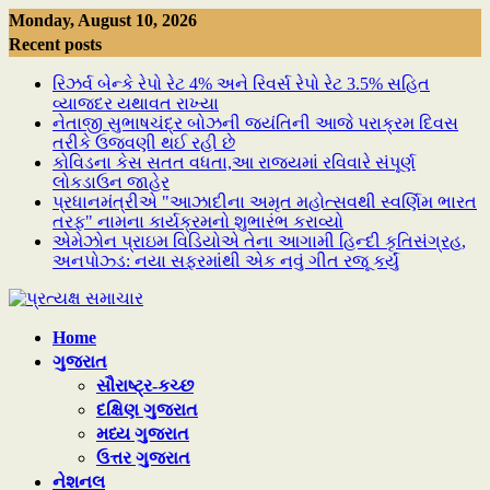
Skip
Monday, August 10, 2026
to
Recent posts
content
રિઝર્વ બેન્કે રેપો રેટ 4% અને રિવર્સ રેપો રેટ 3.5% સહિત
વ્યાજદર યથાવત રાખ્યા
નેતાજી સુભાષચંદ્ર બોઝની જયંતિની આજે પરાક્રમ દિવસ
તરીકે ઉજવણી થઈ રહી છે
કોવિડના કેસ સતત વધતા,આ રાજ્યમાં રવિવારે સંપૂર્ણ
લોકડાઉન જાહેર
પ્રધાનમંત્રીએ "આઝાદીના અમૃત મહોત્સવથી સ્વર્ણિમ ભારત
તરફ" નામના કાર્યક્રમનો શુભારંભ કરાવ્યો
એમેઝોન પ્રાઇમ વિડિયોએ તેના આગામી હિન્દી કૃતિસંગ્રહ,
અનપોઝ્ડ: નયા સફરમાંથી એક નવું ગીત રજૂ કર્યું
Home
ગુજરાત
સૌરાષ્ટ્ર-કચ્છ
દક્ષિણ ગુજરાત
મધ્ય ગુજરાત
ઉત્તર ગુજરાત
નેશનલ