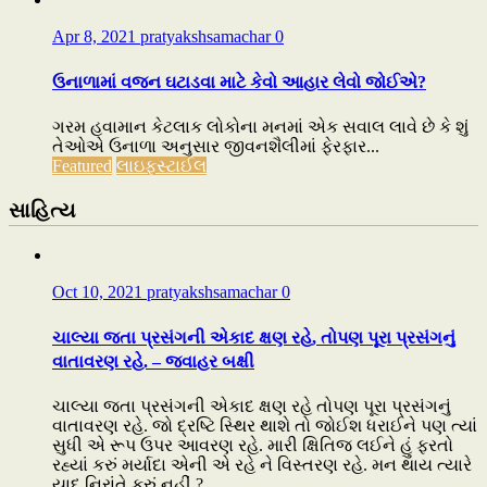
Apr 8, 2021
pratyakshsamachar
0
ઉનાળામાં વજન ઘટાડવા માટે કેવો આહાર લેવો જોઈએ?
ગરમ હવામાન કેટલાક લોકોના મનમાં એક સવાલ લાવે છે કે શું
તેઓએ ઉનાળા અનુસાર જીવનશૈલીમાં ફેરફાર...
Featured
લાઇફસ્ટાઈલ
સાહિત્ય
Oct 10, 2021
pratyakshsamachar
0
ચાલ્યા જતા પ્રસંગની એકાદ ક્ષણ રહે, તોપણ પૂરા પ્રસંગનું
વાતાવરણ રહે. – જવાહર બક્ષી
ચાલ્યા જતા પ્રસંગની એકાદ ક્ષણ રહે તોપણ પૂરા પ્રસંગનું
વાતાવરણ રહે. જો દ્રષ્ટિ સ્થિર થાશે તો જોઈશ ધરાઈને પણ ત્યાં
સુધી એ રૂપ ઉપર આવરણ રહે. મારી ક્ષિતિજ લઈને હું ફરતો
રહ્યાં કરું મર્યાદા એની એ રહે ને વિસ્તરણ રહે. મન થાય ત્યારે
યાદ નિરાંતે કરું નહીં ?...