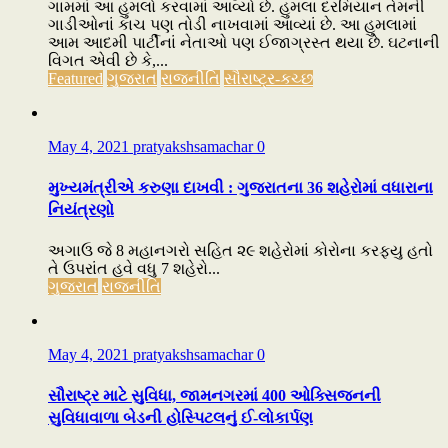
ગામમાં આ હુમલો કરવામાં આવ્યો છે. હુમલા દરમિયાન તેમની
ગાડીઓનાં કાચ પણ તોડી નાખવામાં આવ્યાં છે. આ હુમલામાં
આમ આદમી પાર્ટીનાં નેતાઓ પણ ઈજાગ્રસ્ત થયા છે. ઘટનાની
વિગત એવી છે કે,...
Featured
ગુજરાત
રાજનીતિ
સૌરાષ્ટ્ર-કચ્છ
May 4, 2021
pratyakshsamachar
0
મુખ્યમંત્રીએ કરુણા દાખવી : ગુજરાતના 36 શહેરોમાં વધારાના
નિયંત્રણો
અગાઉ જે 8 મહાનગરો સહિત ૨૯ શહેરોમાં કોરોના કરફ્યુ હતો
તે ઉપરાંત હવે વધુ 7 શહેરો...
ગુજરાત
રાજનીતિ
May 4, 2021
pratyakshsamachar
0
સૌરાષ્ટ્ર માટે સુવિધા, જામનગરમાં 400 ઓક્સિજનની
સુવિધાવાળા બેડની હોસ્પિટલનું ઈ-લોકાર્પણ