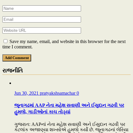
Save my name, email, and website in this browser for the next
time I comment.
રાજનીતિ
Jun 30, 2021
pratyakshsamachar
0
જૂનાગઢમાં AAP નેતા મહેશ સવાણી અને ઈસુદાન ગઢવી પર
હુમલો, ગાડીઓનાં કાચ તોડ્યાં
ગુજરાત: AAPનાં નેતા મહેશ સવાણી અને ઈસુદાન ગઢવી પર
કેટલાંક અજાણ્યા શખ્સોએ હુમલો કર્યો છે. જૂનાગઢનાં લેરિયા