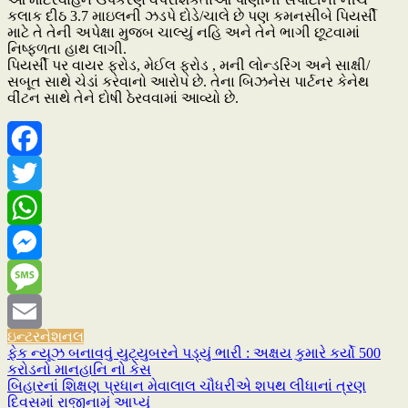
કલાક દીઠ 3.7 માઇલની ઝડપે દોડે/ચાલે છે પણ કમનસીબે પિયર્સી
માટે તે તેની અપેક્ષા મુજબ ચાલ્યું નહિ અને તેને ભાગી છૂટવામાં
નિષ્ફળતા હાથ લાગી.
પિયર્સી પર વાયર ફ્રોડ, મેઈલ ફ્રોડ , મની લોન્ડરિંગ અને સાક્ષી/
સબૂત સાથે ચેડાં કરવાનો આરોપ છે. તેના બિઝનેસ પાર્ટનર કેનેથ
વીંટન સાથે તેને દોષી ઠેરવવામાં આવ્યો છે.
Facebook
Twitter
WhatsApp
Messenger
Message
ઇન્ટરનેશનલ
Email
ફેક ન્યૂઝ બનાવવું યુટ્યુબરને પડ્યું ભારી : અક્ષય કુમારે કર્યો 500
Post
કરોડનો માનહાનિ નો કેસ
navigation
બિહારનાં શિક્ષણ પ્રધાન મેવાલાલ ચૌધરીએ શપથ લીધાનાં ત્રણ
દિવસમાં રાજીનામું આપ્યું