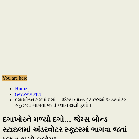
You are here
Home
ઇન્ટરનેશનલ
દગાખોરને મળ્યો દગો… જેમ્સ બોન્ડ સ્ટાઇલમાં અંડરવોટર
સ્કૂટરમાં ભાગવા જતાં પ્લાન થયો ફ્લોપ!
દગાખોરને મળ્યો દગો… જેમ્સ બોન્ડ
સ્ટાઇલમાં અંડરવોટર સ્કૂટરમાં ભાગવા જતાં