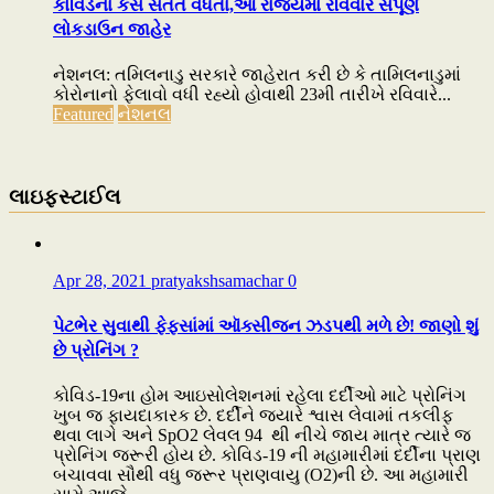
કોવિડના કેસ સતત વધતા,આ રાજ્યમાં રવિવારે સંપૂર્ણ
લોકડાઉન જાહેર
નેશનલ: તમિલનાડુ સરકારે જાહેરાત કરી છે કે તામિલનાડુમાં
કોરોનાનો ફેલાવો વધી રહ્યો હોવાથી 23મી તારીખે રવિવારે...
Featured
નેશનલ
લાઇફસ્ટાઈલ
Apr 28, 2021
pratyakshsamachar
0
પેટભેર સુવાથી ફેફસાંમાં ઑક્સીજન ઝડપથી મળે છે! જાણો શું
છે પ્રોનિંગ ?
કોવિડ-19ના હોમ આઇસોલેશનમાં રહેલા દર્દીઓ માટે પ્રોનિંગ
ખુબ જ ફાયદાકારક છે. દર્દીને જ્યારે શ્વાસ લેવામાં તકલીફ
થવા લાગે અને SpO2 લેવલ 94 થી નીચે જાય માત્ર ત્યારે જ
પ્રોનિંગ જરૂરી હોય છે. કોવિડ-19 ની મહામારીમાં દર્દીના પ્રાણ
બચાવવા સૌથી વધુ જરૂર પ્રાણવાયુ (O2)ની છે. આ મહામારી