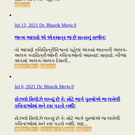
સાહિત્ય
Jul 13, 2021
Dr. Bhavik Merja
0
જન્મ આપવો એ એકમાત્ર જ છે સત્યનું સર્જન!
તો આપણે કવિયિત્રીવિશ્વનાં પહેલાં અંકમાં ભારતની અલગ-
અલગ કવયિત્રીઓની કવિતાઓનો આસ્વાદ માણ્યો. બીજા
અંકમાં અલગ-અલગ દેશની...
ઓપન વિન્ડો
સાહિત્ય
Jul 6, 2021
Dr. Bhavik Merja
0
સેઝલો મિલોઝે લખ્યું છે કે: મોટે ભાગે પુરુષોએ જ લખેલી
કવિતાઓમાં મને રસ પડતો નથી!
સેઝલો મિલોઝે લખ્યું છે કે: મોટે ભાગે પુરુષોએ જ લખેલી
કવિતાઓમાં મને રસ પડતો નથી, પણ...
ઓપન વિન્ડો
પ્રત્યક્ષ સ્પેશિયલ
સાહિત્ય