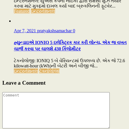
ઇન્ટરનેશનલ: યુએસ કંપની નાઇકી દ્વારા રાક્ષસી શુઝ તૈયાર
કરવા માટે મુકદ્દમો દાખલ કર્યા બાદ બ્રુકલિનની ફૂટવેર...
Featured
ઇન્ટરનેશનલ
Apr 7, 2021
pratyakshsamachar
0
હ્યુન્ડાઇએ IONIQ 5 ઇલેક્ટ્રિક કાર કરી લોન્ચ, એક જ વખત
ચાર્જ કરવા પર ચાલશે 430 કિલોમીટર
ટેકનોલોજી: IONIQ 5 બે વેરિયન્ટમાં ઉપલબ્ધ છે. એક જે 72.6
kilowatt-hour (kWh)ની બેટરી અને બીજી જે...
ઇન્ટરનેશનલ
ટેક્નોલોજી
Leave a Comment