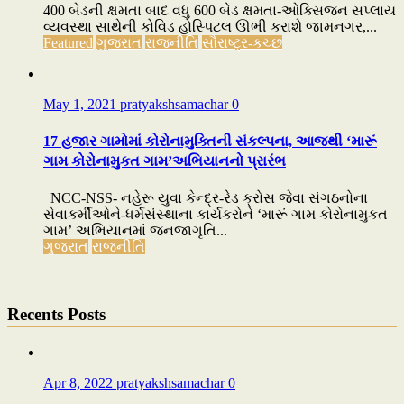
400 બેડની ક્ષમતા બાદ વધુ 600 બેડ ક્ષમતા-ઓક્સિજન સપ્લાય
વ્યવસ્થા સાથેની કોવિડ હોસ્પિટલ ઊભી કરાશે જામનગર,...
Featured
ગુજરાત
રાજનીતિ
સૌરાષ્ટ્ર-કચ્છ
May 1, 2021
pratyakshsamachar
0
17 હજાર ગામોમાં કોરોનામુક્તિની સંકલ્પના, આજથી ‘મારૂં
ગામ કોરોનામુકત ગામ’અભિયાનનો પ્રારંભ
NCC-NSS- નહેરૂ યુવા કેન્દ્ર-રેડ ક્રોસ જેવા સંગઠનોના
સેવાકર્મીઓને-ધર્મસંસ્થાના કાર્યકરોને ‘મારૂં ગામ કોરોનામુકત
ગામ’ અભિયાનમાં જનજાગૃતિ...
ગુજરાત
રાજનીતિ
Recents Posts
Apr 8, 2022
pratyakshsamachar
0