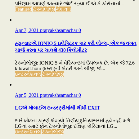
પરિણામ આપણે અત્યારે જોઈ રહ્યા છીએ કે કોરોનાનાં...
Featured
ટેક્નોલોજી
નેશનલ
Apr 7, 2021
pratyakshsamachar
0
હ્યુન્ડાઇએ IONIQ 5 ઇલેક્ટ્રિક કાર કરી લોન્ચ, એક જ વખત
ચાર્જ કરવા પર ચાલશે 430 કિલોમીટર
ટેકનોલોજી: IONIQ 5 બે વેરિયન્ટમાં ઉપલબ્ધ છે. એક જે 72.6
kilowatt-hour (kWh)ની બેટરી અને બીજી જે...
ઇન્ટરનેશનલ
ટેક્નોલોજી
Apr 5, 2021
pratyakshsamachar
0
LGએ મોબાઈલ ઇન્ડસ્ટ્રીમાંથી લીધી EXIT
ભારે ખોટનાં કારણે લેવાયો નિર્ણય દુનિયાભરમાં હવે નહીં મળે
LGનાં સ્માર્ટ ફોન ટેકનોલોજી: દક્ષિણ કોરિયાનાં LG...
ઇન્ટરનેશનલ
ટેક્નોલોજી