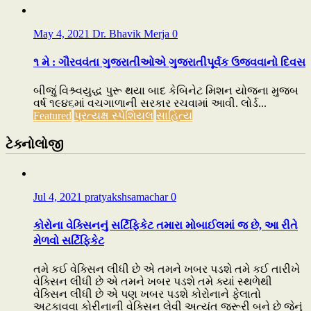
May 4, 2021
Dr. Bhavik Merja
0
૧ મે : ગૌરવવંતા ગુજરાતીઓએ ગુજરાતીપૂર્વક ઉજવવાનો દિવસ
બીજું વિશ્ર્વયુદ્ધ પુરૂ થયા બાદ કેબિનેટ મિશન યોજના મુજબ
વર્ષ ૧૯૪૬માં વચગાળાની સરકાર રચવામાં આવી. લોર્ડ...
Featured
પ્રત્યક્ષ સ્પેશિયલ
સાહિત્ય
ટેક્નોલોજી
Jul 4, 2021
pratyakshsamachar
0
કોરોના વેક્સિનનું સર્ટિફિકેટ તમારા મોબાઈલમાં જ છે, આ રીતે
મેળવો સર્ટિફિકેટ
તમે કઈ વેક્સિન લીધી છે એ તમને ખબર પડશે તમે કઈ તારીખે
વેક્સિન લીધી છે એ તમને ખબર પડશે તમે ક્યાં સ્થળેથી
વેક્સિન લીધી છે એ પણ ખબર પડશે કોરોનાને ફેલાતો
અટકાવવા કોરીનાની વેક્સિન લેવી અત્યંત જરૂરી બને છે જેનું