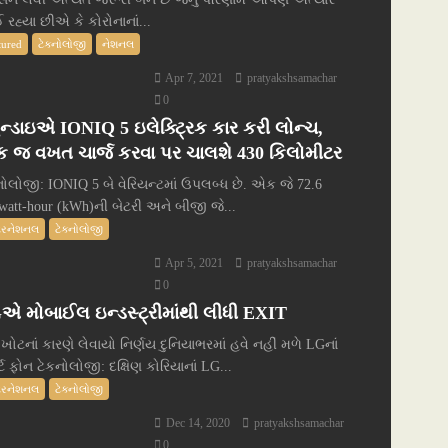
 રહ્યા છીએ કે કોરોનાનાં...
tured
ટેક્નોલોજી
નેશનલ
Apr 7, 2021
pratyakshsamachar
0
ુન્ડાઇએ IONIQ 5 ઇલેક્ટ્રિક કાર કરી લોન્ચ,
 જ વખત ચાર્જ કરવા પર ચાલશે 430 કિલોમીટર
નોલોજી: IONIQ 5 બે વેરિયન્ટમાં ઉપલબ્ધ છે. એક જે 72.6
owatt-hour (kWh)ની બેટરી અને બીજી જે...
ટરનેશનલ
ટેક્નોલોજી
Apr 5, 2021
pratyakshsamachar
0
એ મોબાઈલ ઇન્ડસ્ટ્રીમાંથી લીધી EXIT
 ખોટનાં કારણે લેવાયો નિર્ણય દુનિયાભરમાં હવે નહીં મળે LGનાં
ર્ટ ફોન ટેકનોલોજી: દક્ષિણ કોરિયાનાં LG...
ટરનેશનલ
ટેક્નોલોજી
Dec 14, 2020
pratyakshsamachar
0