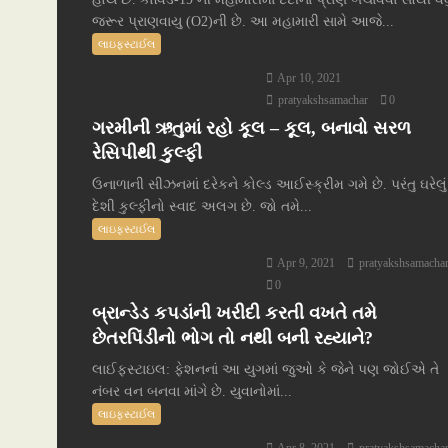
જરૂર પ્રાણવાયુ (O2)ની છે. આ મહામારી સામે આજે...
લાઇફસ્ટાઈલ
Apr 10, 2021
pratyakshsamachar
0
ગરમીની ઋતુમાં રહો કૂલ – કૂલ, બનાવો સરળ
રેસિપીથી કુલ્ફી
ઉનાળાની સીઝનમાં દરેકને કોલ્ડ આઈસ્ક્રીમ ગમે છે. પરંતુ ઘરેલું
દેશી કુલ્ફીનો સ્વાદ અલગ છે. જો તમે...
લાઇફસ્ટાઈલ
Apr 9, 2021
pratyakshsamacha
0
બ્રાન્ડેડ કપડાંની ખરીદી કરતી વખતે તમે
છેતરપિંડીનો ભોગ તો નથી બની રહ્યાને?
લાઈફસ્ટાઇલ: ફેશનનાં આ યુગમાં જુઓ કે જેને પણ જોઈએ તે
નંબર વન બનવા માંગે છે. યુવાનોમાં...
લાઇફસ્ટાઈલ