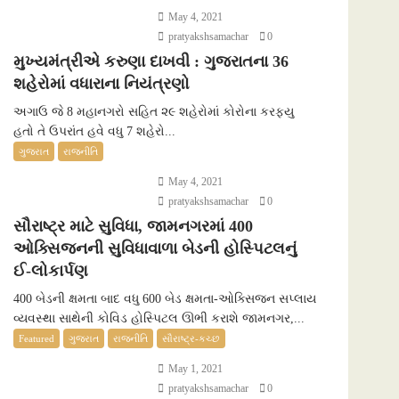
May 4, 2021
pratyakshsamachar
0
મુખ્યમંત્રીએ કરુણા દાખવી : ગુજરાતના 36
શહેરોમાં વધારાના નિયંત્રણો
અગાઉ જે 8 મહાનગરો સહિત ૨૯ શહેરોમાં કોરોના કરફ્યુ
હતો તે ઉપરાંત હવે વધુ 7 શહેરો...
ગુજરાત
રાજનીતિ
May 4, 2021
pratyakshsamachar
0
સૌરાષ્ટ્ર માટે સુવિધા, જામનગરમાં 400
ઓક્સિજનની સુવિધાવાળા બેડની હોસ્પિટલનું
ઈ-લોકાર્પણ
400 બેડની ક્ષમતા બાદ વધુ 600 બેડ ક્ષમતા-ઓક્સિજન સપ્લાય
વ્યવસ્થા સાથેની કોવિડ હોસ્પિટલ ઊભી કરાશે જામનગર,...
Featured
ગુજરાત
રાજનીતિ
સૌરાષ્ટ્ર-કચ્છ
May 1, 2021
pratyakshsamachar
0