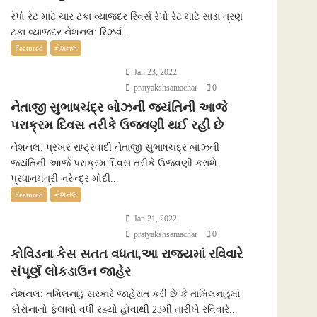
રેપો રેટ માટે ચાર ટકા વ્યાજદર રિવર્સ રેપો રેટ માટે સાડા ત્રણ
ટકા વ્યાજદર નેશનલ: રિઝર્વ...
Featured
નેશનલ
Jan 23, 2022
pratyakshsamachar
0
નેતાજી સુભાષચંદ્ર બોઝની જયંતિની આજે
પરાક્રમ દિવસ તરીકે ઉજવણી થઈ રહી છે
નેશનલ: પ્રખર રાષ્ટ્રવાદી નેતાજી સુભાષચંદ્ર બોઝની
જયંતિની આજે પરાક્રમ દિવસ તરીકે ઉજવણી કરાશે.
પ્રધાનમંત્રી નરેન્દ્ર મોદી...
Featured
નેશનલ
Jan 21, 2022
pratyakshsamachar
0
કોવિડના કેસ સતત વધતા,આ રાજ્યમાં રવિવારે
સંપૂર્ણ લોકડાઉન જાહેર
નેશનલ: તમિલનાડુ સરકારે જાહેરાત કરી છે કે તામિલનાડુમાં
કોરોનાનો ફેલાવો વધી રહ્યો હોવાથી 23મી તારીખે રવિવારે...