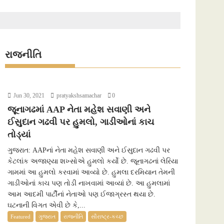
રાજનીતિ
Jun 30, 2021
pratyakshsamachar
0
જૂનાગઢમાં AAP નેતા મહેશ સવાણી અને
ઈસુદાન ગઢવી પર હુમલો, ગાડીઓનાં કાચ
તોડ્યાં
ગુજરાત: AAPનાં નેતા મહેશ સવાણી અને ઈસુદાન ગઢવી પર
કેટલાંક અજાણ્યા શખ્સોએ હુમલો કર્યો છે. જૂનાગઢનાં લેરિયા
ગામમાં આ હુમલો કરવામાં આવ્યો છે. હુમલા દરમિયાન તેમની
ગાડીઓનાં કાચ પણ તોડી નાખવામાં આવ્યાં છે. આ હુમલામાં
આમ આદમી પાર્ટીનાં નેતાઓ પણ ઈજાગ્રસ્ત થયા છે.
ઘટનાની વિગત એવી છે કે,...
Featured
ગુજરાત
રાજનીતિ
સૌરાષ્ટ્ર-કચ્છ