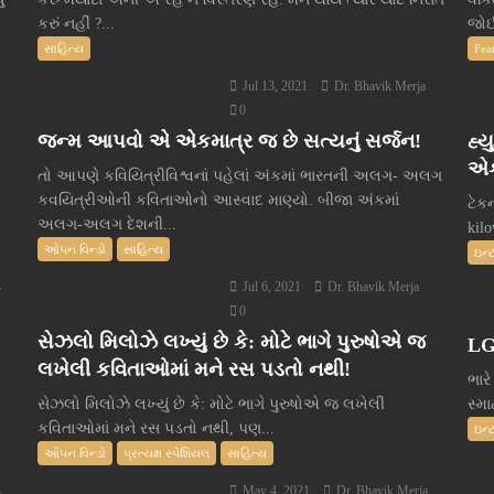
કરું નહીં ?...
જોઈ
સાહિત્ય
Fea
Jul 13, 2021
Dr. Bhavik Merja
0
જન્મ આપવો એ એકમાત્ર જ છે સત્યનું સર્જન!
હ્ય
એક
તો આપણે કવિયિત્રીવિશ્વનાં પહેલાં અંકમાં ભારતની અલગ- અલગ
કવયિત્રીઓની કવિતાઓનો આસ્વાદ માણ્યો. બીજા અંકમાં
ટેક
અલગ-અલગ દેશની...
kil
ઓપન વિન્ડો
સાહિત્ય
ઇન્
Jul 6, 2021
Dr. Bhavik Merja
r
0
સેઝલો મિલોઝે લખ્યું છે કે: મોટે ભાગે પુરુષોએ જ
LG
લખેલી કવિતાઓમાં મને રસ પડતો નથી!
ભારે
સેઝલો મિલોઝે લખ્યું છે કે: મોટે ભાગે પુરુષોએ જ લખેલી
સ્મા
કવિતાઓમાં મને રસ પડતો નથી, પણ...
ઇન્
ઓપન વિન્ડો
પ્રત્યક્ષ સ્પેશિયલ
સાહિત્ય
May 4, 2021
Dr. Bhavik Merja