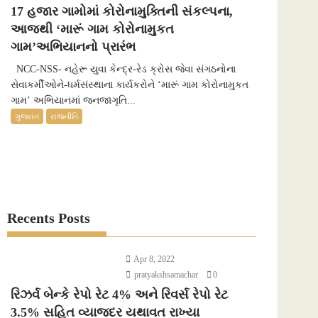
17 હજાર ગામોમાં કોરોનામુક્તિની સંકલ્પના,
આજથી ‘મારૂં ગામ કોરોનામુકત
ગામ’અભિયાનનો પ્રારંભ
NCC-NSS- નહેરૂ યુવા કેન્દ્ર-રેડ ક્રોસ જેવા સંગઠનોના
સેવાકર્મીઓને-ધર્મસંસ્થાના કાર્યકરોને ‘મારૂં ગામ કોરોનામુકત
ગામ’ અભિયાનમાં જનજાગૃતિ...
ગુજરાત
રાજનીતિ
Recents Posts
Apr 8, 2022
pratyakshsamachar
0
રિઝર્વ બેન્કે રેપો રેટ 4% અને રિવર્સ રેપો રેટ
3.5% સહિત વ્યાજદર યથાવત રાખ્યા