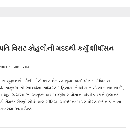
પતિ વિરાટ કોહલીની મદદથી કર્યું શીર્ષાસન
મારા જીવનનો સૌથી મોટો ભાગ છે” -અનુષ્કા શર્મા પોસ્ટ સોશિયલ
& અનુષ્કા’એ આ વર્ષનાં ઑગસ્ટ મહિનામાં તેઓ માતા-પિતા બનવાના છે,
ખૂબ ચર્ચામાં છે. અનુષ્કા શર્મા ઘણીવાર પોતાના બેબી બમ્પને ફલાન્ટ
ો તેમજ સેલ્ફી સોશિઅલ મીડિયા અકાઉન્ટસ પર પોસ્ટ કરીને પોતાના
્સ્ટાગ્રામ અકાઉન્ટ…