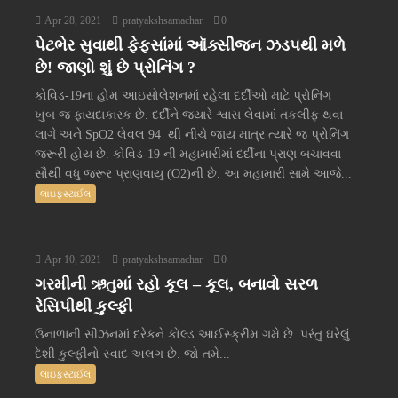
Apr 28, 2021
pratyakshsamachar
0
પેટભેર સુવાથી ફેફસાંમાં ઑક્સીજન ઝડપથી મળે
છે! જાણો શું છે પ્રોનિંગ ?
કોવિડ-19ના હોમ આઇસોલેશનમાં રહેલા દર્દીઓ માટે પ્રોનિંગ
ખુબ જ ફાયદાકારક છે. દર્દીને જ્યારે શ્વાસ લેવામાં તકલીફ થવા
લાગે અને SpO2 લેવલ 94 થી નીચે જાય માત્ર ત્યારે જ પ્રોનિંગ
જરૂરી હોય છે. કોવિડ-19 ની મહામારીમાં દર્દીના પ્રાણ બચાવવા
સૌથી વધુ જરૂર પ્રાણવાયુ (O2)ની છે. આ મહામારી સામે આજે...
લાઇફસ્ટાઈલ
Apr 10, 2021
pratyakshsamachar
0
ગરમીની ઋતુમાં રહો કૂલ – કૂલ, બનાવો સરળ
રેસિપીથી કુલ્ફી
ઉનાળાની સીઝનમાં દરેકને કોલ્ડ આઈસ્ક્રીમ ગમે છે. પરંતુ ઘરેલું
દેશી કુલ્ફીનો સ્વાદ અલગ છે. જો તમે...
લાઇફસ્ટાઈલ