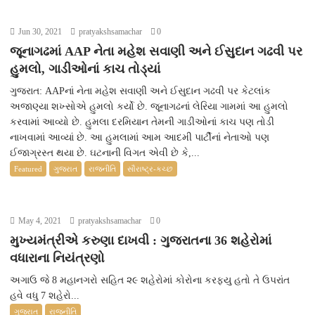
Jun 30, 2021
pratyakshsamachar
0
જૂનાગઢમાં AAP નેતા મહેશ સવાણી અને ઈસુદાન ગઢવી પર
હુમલો, ગાડીઓનાં કાચ તોડ્યાં
ગુજરાત: AAPનાં નેતા મહેશ સવાણી અને ઈસુદાન ગઢવી પર કેટલાંક
અજાણ્યા શખ્સોએ હુમલો કર્યો છે. જૂનાગઢનાં લેરિયા ગામમાં આ હુમલો
કરવામાં આવ્યો છે. હુમલા દરમિયાન તેમની ગાડીઓનાં કાચ પણ તોડી
નાખવામાં આવ્યાં છે. આ હુમલામાં આમ આદમી પાર્ટીનાં નેતાઓ પણ
ઈજાગ્રસ્ત થયા છે. ઘટનાની વિગત એવી છે કે,...
Featured
ગુજરાત
રાજનીતિ
સૌરાષ્ટ્ર-કચ્છ
May 4, 2021
pratyakshsamachar
0
મુખ્યમંત્રીએ કરુણા દાખવી : ગુજરાતના 36 શહેરોમાં
વધારાના નિયંત્રણો
અગાઉ જે 8 મહાનગરો સહિત ૨૯ શહેરોમાં કોરોના કરફ્યુ હતો તે ઉપરાંત
હવે વધુ 7 શહેરો...
ગુજરાત
રાજનીતિ