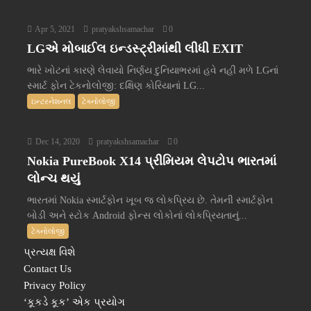
Apr 5, 2021
pratyakshsamachar
0
LGએ મોબાઈલ ઇન્ડસ્ટ્રીમાંથી લીધી EXIT
ભારે ખોટનાં કારણે લેવાયો નિર્ણય દુનિયાભરમાં હવે નહીં મળે LGનાં
સ્માર્ટ ફોન ટેકનોલોજી: દક્ષિણ કોરિયાનાં LG...
ઇન્ટરનેશનલ
ટેક્નોલોજી
Dec 14, 2020
pratyakshsamachar
0
Nokia PureBook X14 પ્રીમિયમ લેપટોપ ભારતમાં
લોન્ચ થયું
ભારતમાં Nokia સ્માર્ટફોન ખૂબ જ લોકપ્રિય છે. તેમની સ્માર્ટફોન
બોડી અને સ્ટોક Android ફોન્સ લોકોનાં લોકપ્રિયતાનું...
ટેક્નોલોજી
પ્રત્યક્ષ વિશે
Contact Us
Privacy Policy
‘કૂકડે કૂક’ એક પ્રયોગ