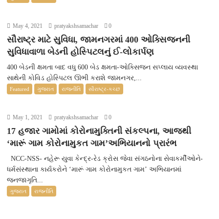
May 4, 2021
pratyakshsamachar
0
સૌરાષ્ટ્ર માટે સુવિધા, જામનગરમાં 400 ઓક્સિજનની
સુવિધાવાળા બેડની હોસ્પિટલનું ઈ-લોકાર્પણ
400 બેડની ક્ષમતા બાદ વધુ 600 બેડ ક્ષમતા-ઓક્સિજન સપ્લાય વ્યવસ્થા
સાથેની કોવિડ હોસ્પિટલ ઊભી કરાશે જામનગર,...
Featured
ગુજરાત
રાજનીતિ
સૌરાષ્ટ્ર-કચ્છ
May 1, 2021
pratyakshsamachar
0
17 હજાર ગામોમાં કોરોનામુક્તિની સંકલ્પના, આજથી
‘મારૂં ગામ કોરોનામુકત ગામ’અભિયાનનો પ્રારંભ
NCC-NSS- નહેરૂ યુવા કેન્દ્ર-રેડ ક્રોસ જેવા સંગઠનોના સેવાકર્મીઓને-
ધર્મસંસ્થાના કાર્યકરોને ‘મારૂં ગામ કોરોનામુકત ગામ’ અભિયાનમાં
જનજાગૃતિ...
ગુજરાત
રાજનીતિ