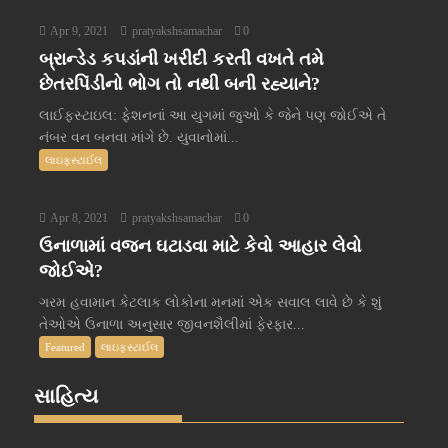
Apr 9, 2021
pratyakshsamachar
0
બ્રાન્ડેડ કપડાંની ખરીદી કરતી વખતે તમે
છેતરપિંડીનો ભોગ તો નથી બની રહ્યાને?
લાઈફસ્ટાઇલ: ફેશનનાં આ યુગમાં જુઓ કે જેને પણ જોઈએ તે
નંબર વન બનવા માંગે છે. યુવાનોમાં...
લાઇફસ્ટાઈલ
Apr 8, 2021
pratyakshsamachar
0
ઉનાળામાં વજન ઘટાડવા માટે કેવો આહાર લેવો
જોઈએ?
ગરમ હવામાન કેટલાક લોકોના મનમાં એક સવાલ લાવે છે કે શું
તેઓએ ઉનાળા અનુસાર જીવનશૈલીમાં ફેરફાર...
Featured
લાઇફસ્ટાઈલ
સાહિત્ય