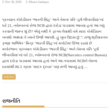
Nov 30, 2020
Dhruvi Aacharya
પ્રખ્યાત કૉમેડીયન ‘ભારતી સિંહ’ અને તેમના પતિ ‘હર્ષ લીંબાચીયા’નાં
ઘરે 21, નવેમ્બરનાં રોજ NCB દ્વારા દરોડા પાડવામાં આવ્યા હતાં આ બધું
કરવાની જરૂર શું છે? એવું નથી કે ડ્રગ્સ લેવાથી તમે સારા કોમેડિયન
બનશો અથવા તે તમને ઉર્જા આપશે. હું ખુબ ઉદાસ છું.”: રાજુ શ્રીવાસ્તવ
કૃષ્ણા અભિષેક’ મિત્ર ‘ભારતી સિંહ’નાં સપોર્ટમાં ઊભા રહ્યાં છે
મનોરંજન: પ્રખ્યાત કૉમેડીયન ‘ભારતી સિંહ’ અને તેમના પતિ ‘હર્ષ
લીંબાચીયા’નાં ઘરે 21, નવેમ્બરનાં રોજ NCB(Narcotics control Bureau)
દ્વારા દરોડા પાડવામાં આવ્યા હતાં અને આ તપાસમાં NCBને તેમના
ઘરમાંથી 86.5 ગ્રામ ‘માદક દ્રવ્ય’ પણ મળી આવ્યું હતું.…
મનોરંજન
રાજનીતિ