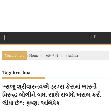
You are here
Home
સમાચાર
krushna
Tag:
krushna
“રાજુ શ્રીવાસ્તવએ ડ્રગ્સ કેસમાં ભારતી
વિરુદ્ધ બોલીને બધા સાથે સબંધો ખરાબ કરી
લીધા છે”: કૃષ્ણા અભિષેક