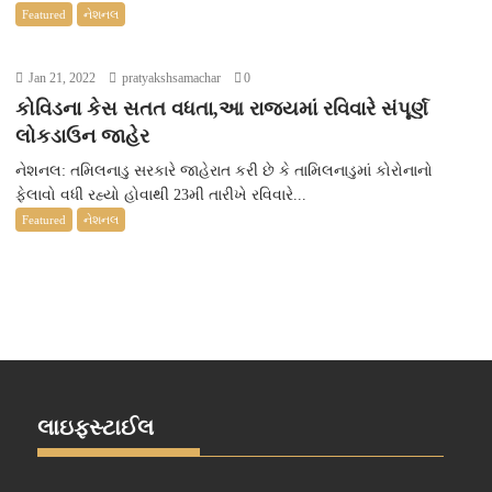
Featured
નેશનલ
Jan 21, 2022
pratyakshsamachar
0
કોવિડના કેસ સતત વધતા,આ રાજ્યમાં રવિવારે સંપૂર્ણ
લોકડાઉન જાહેર
નેશનલ: તમિલનાડુ સરકારે જાહેરાત કરી છે કે તામિલનાડુમાં કોરોનાનો
ફેલાવો વધી રહ્યો હોવાથી 23મી તારીખે રવિવારે...
Featured
નેશનલ
લાઇફસ્ટાઈલ