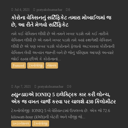
Jul 4, 2021
pratyakshsamachar
0
કોરોના વેક્સિનનું સર્ટિફિકેટ તમારા મોબાઈલમાં જ
છે, આ રીતે મેળવો સર્ટિફિકેટ
તમે કઈ વેક્સિન લીધી છે એ તમને ખબર પડશે તમે કઈ તારીખે
વેક્સિન લીધી છે એ તમને ખબર પડશે તમે ક્યાં સ્થળેથી વેક્સિન
લીધી છે એ પણ ખબર પડશે કોરોનાને ફેલાતો અટકાવવા કોરીનાની
વેક્સિન લેવી અત્યંત જરૂરી બને છે જેનું પરિણામ આપણે અત્યારે
જોઈ રહ્યા છીએ કે કોરોનાનાં...
Featured
ટેક્નોલોજી
નેશનલ
Apr 7, 2021
pratyakshsamachar
0
હ્યુન્ડાઇએ IONIQ 5 ઇલેક્ટ્રિક કાર કરી લોન્ચ,
એક જ વખત ચાર્જ કરવા પર ચાલશે 430 કિલોમીટર
ટેકનોલોજી: IONIQ 5 બે વેરિયન્ટમાં ઉપલબ્ધ છે. એક જે 72.6
kilowatt-hour (kWh)ની બેટરી અને બીજી જે...
ઇન્ટરનેશનલ
ટેક્નોલોજી