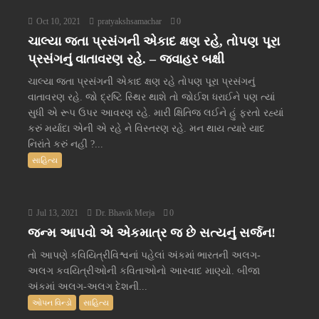
Oct 10, 2021
pratyakshsamachar
0
ચાલ્યા જતા પ્રસંગની એકાદ ક્ષણ રહે, તોપણ પૂરા
પ્રસંગનું વાતાવરણ રહે. – જવાહર બક્ષી
ચાલ્યા જતા પ્રસંગની એકાદ ક્ષણ રહે તોપણ પૂરા પ્રસંગનું
વાતાવરણ રહે. જો દ્રષ્ટિ સ્થિર થાશે તો જોઈશ ધરાઈને પણ ત્યાં
સુધી એ રૂપ ઉપર આવરણ રહે. મારી ક્ષિતિજ લઈને હું ફરતો રહ્યાં
કરું મર્યાદા એની એ રહે ને વિસ્તરણ રહે. મન થાય ત્યારે યાદ
નિરાંતે કરું નહીં ?...
સાહિત્ય
Jul 13, 2021
Dr. Bhavik Merja
0
જન્મ આપવો એ એકમાત્ર જ છે સત્યનું સર્જન!
તો આપણે કવિયિત્રીવિશ્વનાં પહેલાં અંકમાં ભારતની અલગ-
અલગ કવયિત્રીઓની કવિતાઓનો આસ્વાદ માણ્યો. બીજા
અંકમાં અલગ-અલગ દેશની...
ઓપન વિન્ડો
સાહિત્ય