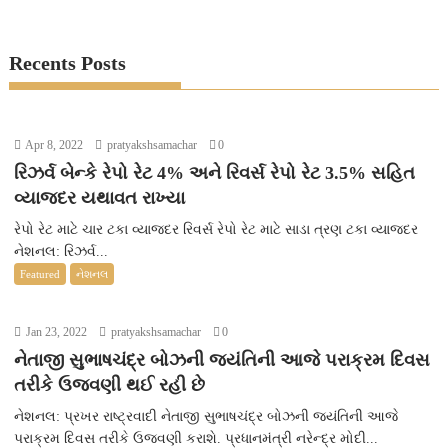
Recents Posts
Apr 8, 2022
pratyakshsamachar
0
રિઝર્વ બેન્કે રેપો રેટ 4% અને રિવર્સ રેપો રેટ 3.5% સહિત
વ્યાજદર યથાવત રાખ્યા
રેપો રેટ માટે ચાર ટકા વ્યાજદર રિવર્સ રેપો રેટ માટે સાડા ત્રણ ટકા વ્યાજદર
નેશનલ: રિઝર્વ...
Featured
નેશનલ
Jan 23, 2022
pratyakshsamachar
0
નેતાજી સુભાષચંદ્ર બોઝની જયંતિની આજે પરાક્રમ દિવસ
તરીકે ઉજવણી થઈ રહી છે
નેશનલ: પ્રખર રાષ્ટ્રવાદી નેતાજી સુભાષચંદ્ર બોઝની જયંતિની આજે
પરાક્રમ દિવસ તરીકે ઉજવણી કરાશે. પ્રધાનમંત્રી નરેન્દ્ર મોદી...