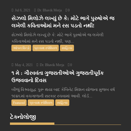
Jul 6, 2021
Dr. Bhavik Merja
0
સેઝલો મિલોઝે લખ્યું છે કે: મોટે ભાગે પુરુષોએ જ
લખેલી કવિતાઓમાં મને રસ પડતો નથી!
સેઝલો મિલોઝે લખ્યું છે કે: મોટે ભાગે પુરુષોએ જ લખેલી
કવિતાઓમાં મને રસ પડતો નથી, પણ...
ઓપન વિન્ડો
પ્રત્યક્ષ સ્પેશિયલ
સાહિત્ય
May 4, 2021
Dr. Bhavik Merja
0
૧ મે : ગૌરવવંતા ગુજરાતીઓએ ગુજરાતીપૂર્વક
ઉજવવાનો દિવસ
બીજું વિશ્ર્વયુદ્ધ પુરૂ થયા બાદ કેબિનેટ મિશન યોજના મુજબ વર્ષ
૧૯૪૬માં વચગાળાની સરકાર રચવામાં આવી. લોર્ડ...
Featured
પ્રત્યક્ષ સ્પેશિયલ
સાહિત્ય
ટેક્નોલોજી