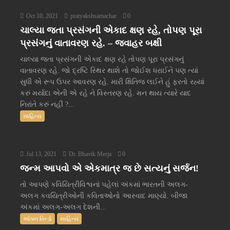
Oct 10, 2021
pratyakshsamachar
0
ચાલ્યા જતા પ્રસંગની એકાદ ક્ષણ રહે, તોપણ પૂરા
પ્રસંગનું વાતાવરણ રહે. – જવાહર બક્ષી
ચાલ્યા જતા પ્રસંગની એકાદ ક્ષણ રહે તોપણ પૂરા પ્રસંગનું
વાતાવરણ રહે. જો દ્રષ્ટિ સ્થિર થાશે તો જોઈશ ધરાઈને પણ ત્યાં
સુધી એ રૂપ ઉપર આવરણ રહે. મારી ક્ષિતિજ લઈને હું ફરતો રહ્યાં
કરું મર્યાદા એની એ રહે ને વિસ્તરણ રહે. મન થાય ત્યારે યાદ
નિરાંતે કરું નહીં ?...
સાહિત્ય
Jul 13, 2021
Dr. Bhavik Merja
0
જન્મ આપવો એ એકમાત્ર જ છે સત્યનું સર્જન!
તો આપણે કવિયિત્રીવિશ્વનાં પહેલાં અંકમાં ભારતની અલગ-
અલગ કવયિત્રીઓની કવિતાઓનો આસ્વાદ માણ્યો. બીજા
અંકમાં અલગ-અલગ દેશની...
ઓપન વિન્ડો
સાહિત્ય