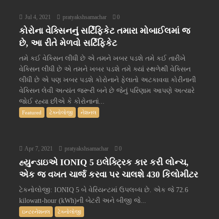
Jul 4, 2021
pratyakshsamachar
0
કોરોના વેક્સિનનું સર્ટિફિકેટ તમારા મોબાઈલમાં જ
છે, આ રીતે મેળવો સર્ટિફિકેટ
તમે કઈ વેક્સિન લીધી છે એ તમને ખબર પડશે તમે કઈ તારીખે
વેક્સિન લીધી છે એ તમને ખબર પડશે તમે ક્યાં સ્થળેથી વેક્સિન
લીધી છે એ પણ ખબર પડશે કોરોનાને ફેલાતો અટકાવવા કોરીનાની
વેક્સિન લેવી અત્યંત જરૂરી બને છે જેનું પરિણામ આપણે અત્યારે
જોઈ રહ્યા છીએ કે કોરોનાનાં...
Featured
ટેક્નોલોજી
નેશનલ
Apr 7, 2021
pratyakshsamachar
0
હ્યુન્ડાઇએ IONIQ 5 ઇલેક્ટ્રિક કાર કરી લોન્ચ,
એક જ વખત ચાર્જ કરવા પર ચાલશે 430 કિલોમીટર
ટેકનોલોજી: IONIQ 5 બે વેરિયન્ટમાં ઉપલબ્ધ છે. એક જે 72.6
kilowatt-hour (kWh)ની બેટરી અને બીજી જે...
ઇન્ટરનેશનલ
ટેક્નોલોજી