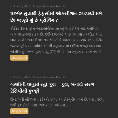
Apr 28, 2021
pratyakshsamachar
0
પેટભેર સુવાથી ફેફસાંમાં ઑક્સીજન ઝડપથી મળે
છે! જાણો શું છે પ્રોનિંગ ?
કોવિડ-19ના હોમ આઇસોલેશનમાં રહેલા દર્દીઓ માટે પ્રોનિંગ
ખુબ જ ફાયદાકારક છે. દર્દીને જ્યારે શ્વાસ લેવામાં તકલીફ થવા
લાગે અને SpO2 લેવલ 94 થી નીચે જાય માત્ર ત્યારે જ પ્રોનિંગ
જરૂરી હોય છે. કોવિડ-19 ની મહામારીમાં દર્દીના પ્રાણ બચાવવા
સૌથી વધુ જરૂર પ્રાણવાયુ (O2)ની છે. આ મહામારી સામે આજે...
લાઇફસ્ટાઈલ
Apr 10, 2021
pratyakshsamachar
0
ગરમીની ઋતુમાં રહો કૂલ – કૂલ, બનાવો સરળ
રેસિપીથી કુલ્ફી
ઉનાળાની સીઝનમાં દરેકને કોલ્ડ આઈસ્ક્રીમ ગમે છે. પરંતુ ઘરેલું
દેશી કુલ્ફીનો સ્વાદ અલગ છે. જો તમે...
લાઇફસ્ટાઈલ