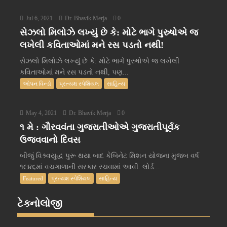
Jul 6, 2021
Dr. Bhavik Merja
0
સેઝલો મિલોઝે લખ્યું છે કે: મોટે ભાગે પુરુષોએ જ
લખેલી કવિતાઓમાં મને રસ પડતો નથી!
સેઝલો મિલોઝે લખ્યું છે કે: મોટે ભાગે પુરુષોએ જ લખેલી
કવિતાઓમાં મને રસ પડતો નથી, પણ...
ઓપન વિન્ડો
પ્રત્યક્ષ સ્પેશિયલ
સાહિત્ય
May 4, 2021
Dr. Bhavik Merja
0
૧ મે : ગૌરવવંતા ગુજરાતીઓએ ગુજરાતીપૂર્વક
ઉજવવાનો દિવસ
બીજું વિશ્ર્વયુદ્ધ પુરૂ થયા બાદ કેબિનેટ મિશન યોજના મુજબ વર્ષ
૧૯૪૬માં વચગાળાની સરકાર રચવામાં આવી. લોર્ડ...
Featured
પ્રત્યક્ષ સ્પેશિયલ
સાહિત્ય
ટેક્નોલોજી