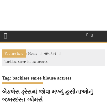
You are here
Home
સમાચાર
backless saree blouse actress
Tag:
backless saree blouse actress
બેકલેસ ડ્રેસમાં જોવા મળ્યું હસીનાઓનું
જબરદસ્ત ગ્લેમર્સ