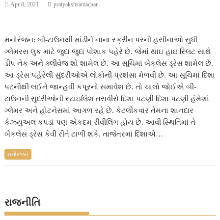
Apr 8, 2021
pratyakshsamachar
મનોરંજન: બી-ટાઉનથી માંડીને નાના સ્ક્રીન પરની હસીનાઓ સુધી
ગ્લેમરસ લુક માટે જુદા જુદા પોશાક પહેરે છે. જેમાં થાઇ હાઇ સ્લિટ સાથે
ડીપ નેક અને ક્લીવેજ શો શામેલ છે. આ સૂચિમાં બેકલેસ ડ્રેસ શામેલ છે.
આ ડ્રેસ પહેરેલી સુંદરીઓએ લોકોની પ્રશંસા મેળવી છે. આ સૂચિમાં દિશા
પટનીથી લઈને જાન્હવી કપૂરનો સમાવેશ છે. તો ચાલો જોઈએ બી-
ટાઉનની સુંદરીઓની સ્ટાઇલિશ તસવીરો દિશા પટણી દિશા પટણી હંમેશાં
ગ્લેમર અને હોટનેસમાં આગળ રહે છે. કેટલીકવાર તેમના શાનદાર
કેઝ્યુઅલ કપડાં પણ એકદમ રીવીલિંગ હોય છે. આવી સ્થિતિમાં તે
બેકલેસ ડ્રેસ કેવી રીતે ટાળી શકે. તાજેતરમાં દિશાએ…
મનોરંજન
રાજનીતિ