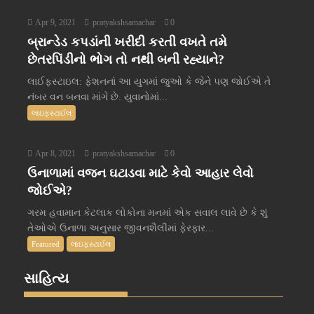
Apr 9, 2021
pratyakshsamachar
0
બ્રાન્ડેડ કપડાંની ખરીદી કરતી વખતે તમે
છેતરપિંડીનો ભોગ તો નથી બની રહ્યાને?
લાઈફસ્ટાઇલ: ફેશનનાં આ યુગમાં જુઓ કે જેને પણ જોઈએ તે
નંબર વન બનવા માંગે છે. યુવાનોમાં...
લાઇફસ્ટાઈલ
Apr 8, 2021
pratyakshsamachar
0
ઉનાળામાં વજન ઘટાડવા માટે કેવો આહાર લેવો
જોઈએ?
ગરમ હવામાન કેટલાક લોકોના મનમાં એક સવાલ લાવે છે કે શું
તેઓએ ઉનાળા અનુસાર જીવનશૈલીમાં ફેરફાર...
Featured
લાઇફસ્ટાઈલ
સાહિત્ય