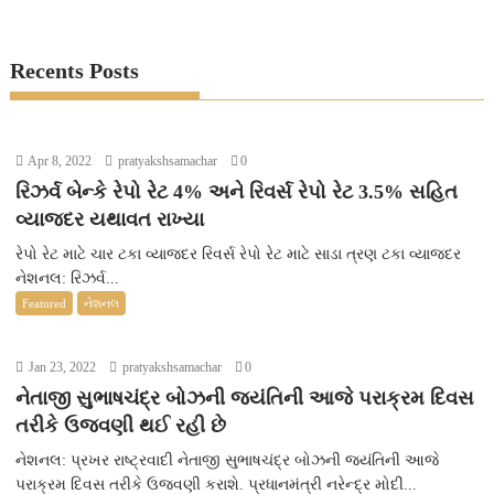
Recents Posts
Apr 8, 2022
pratyakshsamachar
0
રિઝર્વ બેન્કે રેપો રેટ 4% અને રિવર્સ રેપો રેટ 3.5% સહિત
વ્યાજદર યથાવત રાખ્યા
રેપો રેટ માટે ચાર ટકા વ્યાજદર રિવર્સ રેપો રેટ માટે સાડા ત્રણ ટકા વ્યાજદર
નેશનલ: રિઝર્વ...
Featured
નેશનલ
Jan 23, 2022
pratyakshsamachar
0
નેતાજી સુભાષચંદ્ર બોઝની જયંતિની આજે પરાક્રમ દિવસ
તરીકે ઉજવણી થઈ રહી છે
નેશનલ: પ્રખર રાષ્ટ્રવાદી નેતાજી સુભાષચંદ્ર બોઝની જયંતિની આજે
પરાક્રમ દિવસ તરીકે ઉજવણી કરાશે. પ્રધાનમંત્રી નરેન્દ્ર મોદી...