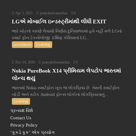
Apr 5, 2021
pratyakshsamachar
0
LGએ મોબાઈલ ઇન્ડસ્ટ્રીમાંથી લીધી EXIT
ભારે ખોટનાં કારણે લેવાયો નિર્ણય દુનિયાભરમાં હવે નહીં મળે LGનાં
સ્માર્ટ ફોન ટેકનોલોજી: દક્ષિણ કોરિયાનાં LG...
ઇન્ટરનેશનલ
ટેક્નોલોજી
Dec 14, 2020
pratyakshsamachar
0
Nokia PureBook X14 પ્રીમિયમ લેપટોપ ભારતમાં
લોન્ચ થયું
ભારતમાં Nokia સ્માર્ટફોન ખૂબ જ લોકપ્રિય છે. તેમની સ્માર્ટફોન
બોડી અને સ્ટોક Android ફોન્સ લોકોનાં લોકપ્રિયતાનું...
ટેક્નોલોજી
પ્રત્યક્ષ વિશે
Contact Us
Privacy Policy
‘કૂકડે કૂક’ એક પ્રયોગ