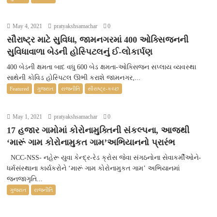
May 4, 2021
pratyakshsamachar
0
સૌરાષ્ટ્ર માટે સુવિધા, જામનગરમાં 400 ઓક્સિજનની
સુવિધાવાળા બેડની હોસ્પિટલનું ઈ-લોકાર્પણ
400 બેડની ક્ષમતા બાદ વધુ 600 બેડ ક્ષમતા-ઓક્સિજન સપ્લાય વ્યવસ્થા
સાથેની કોવિડ હોસ્પિટલ ઊભી કરાશે જામનગર,...
Featured
ગુજરાત
રાજનીતિ
સૌરાષ્ટ્ર-કચ્છ
May 1, 2021
pratyakshsamachar
0
17 હજાર ગામોમાં કોરોનામુક્તિની સંકલ્પના, આજથી
‘મારૂં ગામ કોરોનામુકત ગામ’અભિયાનનો પ્રારંભ
NCC-NSS- નહેરૂ યુવા કેન્દ્ર-રેડ ક્રોસ જેવા સંગઠનોના સેવાકર્મીઓને-
ધર્મસંસ્થાના કાર્યકરોને ‘મારૂં ગામ કોરોનામુકત ગામ’ અભિયાનમાં
જનજાગૃતિ...
ગુજરાત
રાજનીતિ