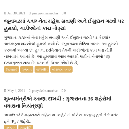
Jun 30, 2021
pratyakshsamachar
0
જૂનાગઢમાં AAP નેતા મહેશ સવાણી અને ઈસુદાન ગઢવી પર
હુમલો, ગાડીઓનાં કાચ તોડ્યાં
ગુજરાત: AAPનાં નેતા મહેશ સવાણી અને ઈસુદાન ગઢવી પર કેટલાંક
અજાણ્યા શખ્સોએ હુમલો કર્યો છે. જૂનાગઢનાં લેરિયા ગામમાં આ હુમલો
કરવામાં આવ્યો છે. હુમલા દરમિયાન તેમની ગાડીઓનાં કાચ પણ તોડી
નાખવામાં આવ્યાં છે. આ હુમલામાં આમ આદમી પાર્ટીનાં નેતાઓ પણ
ઈજાગ્રસ્ત થયા છે. ઘટનાની વિગત એવી છે કે,...
Featured
ગુજરાત
રાજનીતિ
સૌરાષ્ટ્ર-કચ્છ
May 4, 2021
pratyakshsamachar
0
મુખ્યમંત્રીએ કરુણા દાખવી : ગુજરાતના 36 શહેરોમાં
વધારાના નિયંત્રણો
અગાઉ જે 8 મહાનગરો સહિત ૨૯ શહેરોમાં કોરોના કરફ્યુ હતો તે ઉપરાંત
હવે વધુ 7 શહેરો...
ગુજરાત
રાજનીતિ