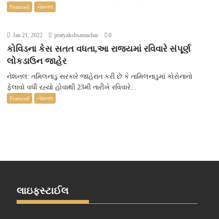
Featured
નેશનલ
Jan 21, 2022
pratyakshsamachar
0
કોવિડના કેસ સતત વધતા,આ રાજ્યમાં રવિવારે સંપૂર્ણ
લોકડાઉન જાહેર
નેશનલ: તમિલનાડુ સરકારે જાહેરાત કરી છે કે તામિલનાડુમાં કોરોનાનો
ફેલાવો વધી રહ્યો હોવાથી 23મી તારીખે રવિવારે...
Featured
નેશનલ
લાઇફસ્ટાઈલ