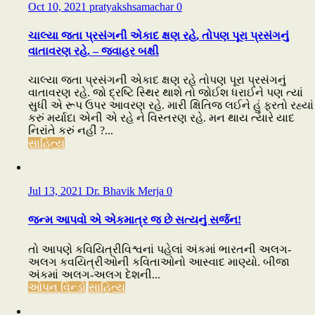
Oct 10, 2021
pratyakshsamachar
0
ચાલ્યા જતા પ્રસંગની એકાદ ક્ષણ રહે, તોપણ પૂરા પ્રસંગનું
વાતાવરણ રહે. – જવાહર બક્ષી
ચાલ્યા જતા પ્રસંગની એકાદ ક્ષણ રહે તોપણ પૂરા પ્રસંગનું
વાતાવરણ રહે. જો દ્રષ્ટિ સ્થિર થાશે તો જોઈશ ધરાઈને પણ ત્યાં
સુધી એ રૂપ ઉપર આવરણ રહે. મારી ક્ષિતિજ લઈને હું ફરતો રહ્યાં
કરું મર્યાદા એની એ રહે ને વિસ્તરણ રહે. મન થાય ત્યારે યાદ
નિરાંતે કરું નહીં ?...
સાહિત્ય
Jul 13, 2021
Dr. Bhavik Merja
0
જન્મ આપવો એ એકમાત્ર જ છે સત્યનું સર્જન!
તો આપણે કવિયિત્રીવિશ્વનાં પહેલાં અંકમાં ભારતની અલગ-
અલગ કવયિત્રીઓની કવિતાઓનો આસ્વાદ માણ્યો. બીજા
અંકમાં અલગ-અલગ દેશની...
ઓપન વિન્ડો
સાહિત્ય