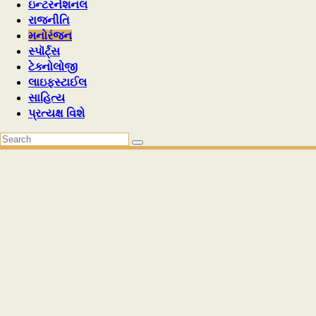
ઇન્ટરનેશનલ
રાજનીતિ
મનોરંજન
સ્પૉર્ટ્સ
ટેક્નોલોજી
લાઇફસ્ટાઈલ
સાહિત્ય
પ્રત્યક્ષ વિશે