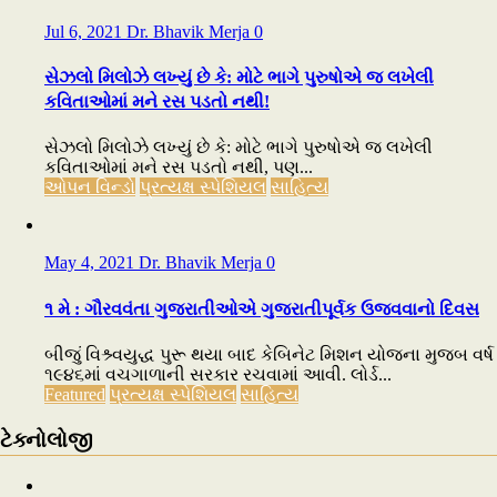
Jul 6, 2021
Dr. Bhavik Merja
0
સેઝલો મિલોઝે લખ્યું છે કે: મોટે ભાગે પુરુષોએ જ લખેલી
કવિતાઓમાં મને રસ પડતો નથી!
સેઝલો મિલોઝે લખ્યું છે કે: મોટે ભાગે પુરુષોએ જ લખેલી
કવિતાઓમાં મને રસ પડતો નથી, પણ...
ઓપન વિન્ડો
પ્રત્યક્ષ સ્પેશિયલ
સાહિત્ય
May 4, 2021
Dr. Bhavik Merja
0
૧ મે : ગૌરવવંતા ગુજરાતીઓએ ગુજરાતીપૂર્વક ઉજવવાનો દિવસ
બીજું વિશ્ર્વયુદ્ધ પુરૂ થયા બાદ કેબિનેટ મિશન યોજના મુજબ વર્ષ
૧૯૪૬માં વચગાળાની સરકાર રચવામાં આવી. લોર્ડ...
Featured
પ્રત્યક્ષ સ્પેશિયલ
સાહિત્ય
ટેક્નોલોજી