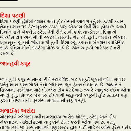
દિશા પટણી
દિશા પટણી હંમેશાં ગ્લેમર અને હોટનેસમાં આગળ રહે છે. કેટલીકવાર
તેમના શાનદાર કેઝ્યુઅલ કપડાં પણ એકદમ રીવીલિંગ હોય છે. આવી
સ્થિતિમાં તે બેકલેસ ડ્રેસ કેવી રીતે ટાળી શકે. તાજેતરમાં દિશાએ
બેકલેસ ટોપ અને મીની સ્કર્ટમાં તસવીર શેર કરી હતી. જેમાં તે એકદમ
ખૂબસૂરત લુકમાં જોવા મળી હતી. દિશા બ્લુ કલરના બેકલેસ બોડિસિટ
સાથે ડેનિમ મીની સ્કર્ટમાં પોઝ આપે છે. જેને ચાહકો ભારે પસંદ કરી
રહ્યા છે.
જાન્હવી કપૂર
જાન્હવી કપૂર સામાન્ય રીતે સ્ટાઇલિશ બટ કમ્ફર્ટ લૂકમાં જોવા મળે છે.
પરંતુ ખાસ પ્રસંગોએ તેનો ગ્લેમરસ લૂક ફેન્સને દેખાય છે. જ્યારે તે
ફિલ્મના પ્રમોશન માટે બેકલેસ ટોપ પર દેખાઇ ત્યારે આવું જ કંઈક જોવા
મળ્યું હતું. સિલ્વર બેકલેસ ટોપવાળી જ્હાનવી કપૂરની હોટ સ્ટાઇલ પણ
ફેશન નિષ્ણાતની પ્રશંસા મેળવવામાં સફળ રહી.
મલાઈકા અરોરા
મોટાભાગે ગ્લેમરસ ક્વીન મલાઇકા અરોરા શોર્ટ્સ, ડ્રેસ અને ડીપ
નેકલાઇન આઉટફિટમાં ચાહકોને ટીઝ કરતી જોવા મળે છે. પરંતુ
તાજેતરમાં જ મિસ માલાએ પણ ઇસ્ટર હોમ પાર્ટી માટે બેકલેસ ડ્રેસ પસંદ