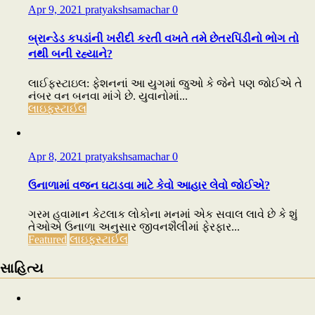
Apr 9, 2021
pratyakshsamachar
0
બ્રાન્ડેડ કપડાંની ખરીદી કરતી વખતે તમે છેતરપિંડીનો ભોગ તો
નથી બની રહ્યાને?
લાઈફસ્ટાઇલ: ફેશનનાં આ યુગમાં જુઓ કે જેને પણ જોઈએ તે
નંબર વન બનવા માંગે છે. યુવાનોમાં...
લાઇફસ્ટાઈલ
Apr 8, 2021
pratyakshsamachar
0
ઉનાળામાં વજન ઘટાડવા માટે કેવો આહાર લેવો જોઈએ?
ગરમ હવામાન કેટલાક લોકોના મનમાં એક સવાલ લાવે છે કે શું
તેઓએ ઉનાળા અનુસાર જીવનશૈલીમાં ફેરફાર...
Featured
લાઇફસ્ટાઈલ
સાહિત્ય