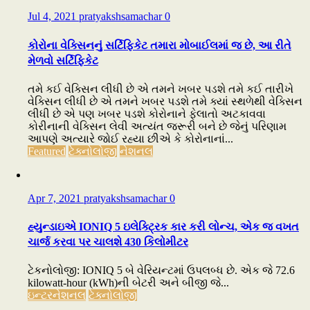
Jul 4, 2021
pratyakshsamachar
0
કોરોના વેક્સિનનું સર્ટિફિકેટ તમારા મોબાઈલમાં જ છે, આ રીતે
મેળવો સર્ટિફિકેટ
તમે કઈ વેક્સિન લીધી છે એ તમને ખબર પડશે તમે કઈ તારીખે
વેક્સિન લીધી છે એ તમને ખબર પડશે તમે ક્યાં સ્થળેથી વેક્સિન
લીધી છે એ પણ ખબર પડશે કોરોનાને ફેલાતો અટકાવવા
કોરીનાની વેક્સિન લેવી અત્યંત જરૂરી બને છે જેનું પરિણામ
આપણે અત્યારે જોઈ રહ્યા છીએ કે કોરોનાનાં...
Featured
ટેક્નોલોજી
નેશનલ
Apr 7, 2021
pratyakshsamachar
0
હ્યુન્ડાઇએ IONIQ 5 ઇલેક્ટ્રિક કાર કરી લોન્ચ, એક જ વખત
ચાર્જ કરવા પર ચાલશે 430 કિલોમીટર
ટેકનોલોજી: IONIQ 5 બે વેરિયન્ટમાં ઉપલબ્ધ છે. એક જે 72.6
kilowatt-hour (kWh)ની બેટરી અને બીજી જે...
ઇન્ટરનેશનલ
ટેક્નોલોજી