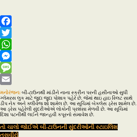
Facebook
Twitter
WhatsApp
Messenger
Message
Email
મનોરંજન:
બી-ટાઉનથી માંડીને નાના સ્ક્રીન પરની હસીનાઓ સુધી
ગ્લેમરસ લુક માટે જુદા જુદા પોશાક પહેરે છે. જેમાં થાઇ હાઇ સ્લિટ સાથે
ડીપ નેક અને ક્લીવેજ શો શામેલ છે. આ સૂચિમાં બેકલેસ ડ્રેસ શામેલ છે.
આ ડ્રેસ પહેરેલી સુંદરીઓએ લોકોની પ્રશંસા મેળવી છે. આ સૂચિમાં
દિશા પટનીથી લઈને જાન્હવી કપૂરનો સમાવેશ છે.
તો ચાલો જોઈએ બી-ટાઉનની સુંદરીઓની સ્ટાઇલિશ
તસવીરો