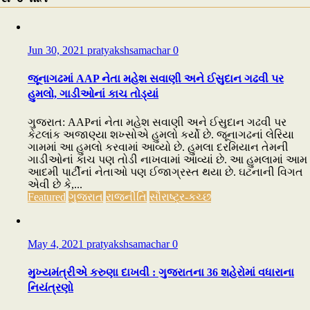
Jun 30, 2021
pratyakshsamachar
0
જૂનાગઢમાં AAP નેતા મહેશ સવાણી અને ઈસુદાન ગઢવી પર
હુમલો, ગાડીઓનાં કાચ તોડ્યાં
ગુજરાત: AAPનાં નેતા મહેશ સવાણી અને ઈસુદાન ગઢવી પર
કેટલાંક અજાણ્યા શખ્સોએ હુમલો કર્યો છે. જૂનાગઢનાં લેરિયા
ગામમાં આ હુમલો કરવામાં આવ્યો છે. હુમલા દરમિયાન તેમની
ગાડીઓનાં કાચ પણ તોડી નાખવામાં આવ્યાં છે. આ હુમલામાં આમ
આદમી પાર્ટીનાં નેતાઓ પણ ઈજાગ્રસ્ત થયા છે. ઘટનાની વિગત
એવી છે કે,...
Featured
ગુજરાત
રાજનીતિ
સૌરાષ્ટ્ર-કચ્છ
May 4, 2021
pratyakshsamachar
0
મુખ્યમંત્રીએ કરુણા દાખવી : ગુજરાતના 36 શહેરોમાં વધારાના
નિયંત્રણો