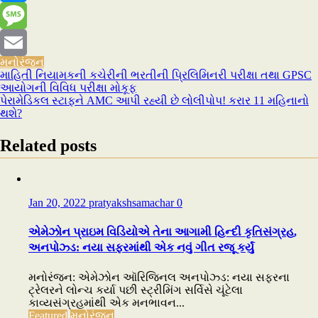
Messenger
Message
મનોરંજન
Email
માહિતી નિયામકની કચેરીની ભરતીની પ્રિલિમિનરી પરીક્ષા તથા GPSC
Post
આયોગની વિવિધ પરીક્ષા મોકૂફ
navigation
પેરામેડિકલ સ્ટાફને AMC આપી રહ્યી છે લોલીપોપ! કરાર 11 મહિનાનો
થશે?
Related posts
Jan 20, 2022
pratyakshsamachar
0
એમેઝોન પ્રાઇમ વિડિયોએ તેના આગામી હિન્દી કૃતિસંગ્રહ,
અનપોઝ્ડ: નયા સફરમાંથી એક નવું ગીત રજૂ કર્યું
મનોરંજન: એમેઝોન ઑરિજિનલ અનપોઝ્ડ: નયા સફરના
ટ્રેલરને લોન્ચ કર્યા પછી સ્ટ્રીમિંગ સર્વિસે ચૂંટેલા
કાવ્યસંગ્રહમાંથી એક મનભાવન...
Featured
મનોરંજન