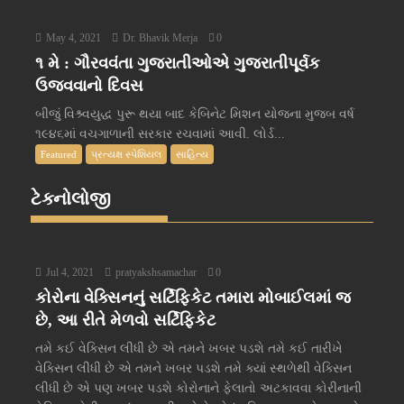
May 4, 2021
Dr. Bhavik Merja
0
૧ મે : ગૌરવવંતા ગુજરાતીઓએ ગુજરાતીપૂર્વક
ઉજવવાનો દિવસ
બીજું વિશ્ર્વયુદ્ધ પુરૂ થયા બાદ કેબિનેટ મિશન યોજના મુજબ વર્ષ
૧૯૪૬માં વચગાળાની સરકાર રચવામાં આવી. લોર્ડ...
Featured
પ્રત્યક્ષ સ્પેશિયલ
સાહિત્ય
ટેક્નોલોજી
Jul 4, 2021
pratyakshsamachar
0
કોરોના વેક્સિનનું સર્ટિફિકેટ તમારા મોબાઈલમાં જ
છે, આ રીતે મેળવો સર્ટિફિકેટ
તમે કઈ વેક્સિન લીધી છે એ તમને ખબર પડશે તમે કઈ તારીખે
વેક્સિન લીધી છે એ તમને ખબર પડશે તમે ક્યાં સ્થળેથી વેક્સિન
લીધી છે એ પણ ખબર પડશે કોરોનાને ફેલાતો અટકાવવા કોરીનાની