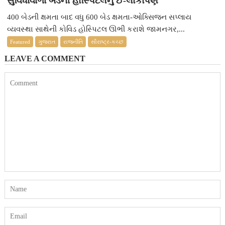
સુવિધાવાળા બેડની હોસ્પિટલનું ઈ-લોકાર્પણ
400 બેડની ક્ષમતા બાદ વધુ 600 બેડ ક્ષમતા-ઓક્સિજન સપ્લાય
વ્યવસ્થા સાથેની કોવિડ હોસ્પિટલ ઊભી કરાશે જામનગર,...
Featured
ગુજરાત
રાજનીતિ
સૌરાષ્ટ્ર-કચ્છ
LEAVE A COMMENT