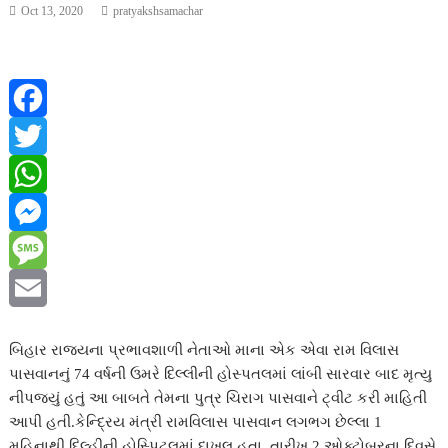
Oct 13, 2020
pratyakshsamachar
F
a
T
c
w
W
e
i
h
M
b
t
a
e
M
o
t
t
s
e
E
બિહાર રાજ્યના પ્રભાવશાળી નેતાઓ માના એક એવા રામ વિલાસ
o
e
s
s
s
m
પાસવાનનું 74 વર્ષની ઉમરે દિલ્લીની હોસ્પતલમાં લાંબી સારવાર બાદ મૃત્યુ
નીપજયું હતું આ બાબતે તેમના પુત્ર ચિરાગ પાસવાને ટ્વીટ કરી માહિતી
k
r
A
e
s
a
આપી હતી.કેન્દ્રિય મંત્રી રામવિલાસ પાસવાન લગભગ છેલ્લા 1
p
n
a
i
મહિનાથી દિલ્હીની હોસ્પિટલમાં દાખલ હતા. તારીખ 2 ઓક્ટોબરના દિવસે