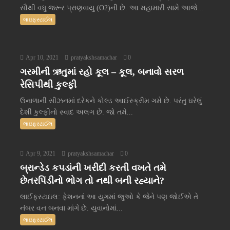
સૌથી વધુ જરૂર પ્રાણવાયુ (O2)ની છે. આ મહામારી સામે આજે...
લાઇફસ્ટાઈલ
Apr 10, 2021
pratyakshsamachar
0
ગરમીની ઋતુમાં રહો કૂલ – કૂલ, બનાવો સરળ
રેસિપીથી કુલ્ફી
ઉનાળાની સીઝનમાં દરેકને કોલ્ડ આઈસ્ક્રીમ ગમે છે. પરંતુ ઘરેલું
દેશી કુલ્ફીનો સ્વાદ અલગ છે. જો તમે...
લાઇફસ્ટાઈલ
Apr 9, 2021
pratyakshsamachar
0
બ્રાન્ડેડ કપડાંની ખરીદી કરતી વખતે તમે
છેતરપિંડીનો ભોગ તો નથી બની રહ્યાને?
લાઈફસ્ટાઇલ: ફેશનનાં આ યુગમાં જુઓ કે જેને પણ જોઈએ તે
નંબર વન બનવા માંગે છે. યુવાનોમાં...
લાઇફસ્ટાઈલ