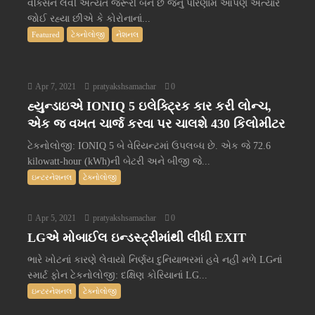
વેક્સિન લેવી અત્યંત જરૂરી બને છે જેનું પરિણામ આપણે અત્યારે
જોઈ રહ્યા છીએ કે કોરોનાનાં...
Featured
ટેક્નોલોજી
નેશનલ
Apr 7, 2021
pratyakshsamachar
0
હ્યુન્ડાઇએ IONIQ 5 ઇલેક્ટ્રિક કાર કરી લોન્ચ,
એક જ વખત ચાર્જ કરવા પર ચાલશે 430 કિલોમીટર
ટેકનોલોજી: IONIQ 5 બે વેરિયન્ટમાં ઉપલબ્ધ છે. એક જે 72.6
kilowatt-hour (kWh)ની બેટરી અને બીજી જે...
ઇન્ટરનેશનલ
ટેક્નોલોજી
Apr 5, 2021
pratyakshsamachar
0
LGએ મોબાઈલ ઇન્ડસ્ટ્રીમાંથી લીધી EXIT
ભારે ખોટનાં કારણે લેવાયો નિર્ણય દુનિયાભરમાં હવે નહીં મળે LGનાં
સ્માર્ટ ફોન ટેકનોલોજી: દક્ષિણ કોરિયાનાં LG...
ઇન્ટરનેશનલ
ટેક્નોલોજી