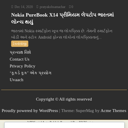
Dec 14, 2020
pratyakshsamachar
0
Nokia PureBook X14 પ્રીમિયમ લેપટોપ ભારતમાં
લોન્ચ થયું
ભારતમાં Nokia સ્માર્ટફોન ખૂબ જ લોકપ્રિય છે. તેમની સ્માર્ટફોન
બોડી અને સ્ટોક Android ફોન્સ લોકોનાં લોકપ્રિયતાનું...
ટેક્નોલોજી
પ્રત્યક્ષ વિશે
Contact Us
Privacy Policy
‘કૂકડે કૂક’ એક પ્રયોગ
Uvaach
Copyright © All rights reserved
Proudly powered by WordPress
|
Theme: SuperMag by
Acme Themes
WP2Social Auto Publish
Powered By :
XYZScripts.com