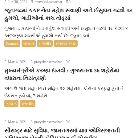
Jun 30, 2021
pratyakshsamachar
0
જૂનાગઢમાં AAP નેતા મહેશ સવાણી અને ઈસુદાન ગઢવી પર
હુમલો, ગાડીઓનાં કાચ તોડ્યાં
ગુજરાત: AAPનાં નેતા મહેશ સવાણી અને ઈસુદાન ગઢવી પર કેટલાંક
અજાણ્યા શખ્સોએ હુમલો કર્યો છે. જૂનાગઢનાં...
Featured
ગુજરાત
રાજનીતિ
સૌરાષ્ટ્ર-કચ્છ
May 4, 2021
pratyakshsamachar
0
મુખ્યમંત્રીએ કરુણા દાખવી : ગુજરાતના 36 શહેરોમાં
વધારાના નિયંત્રણો
અગાઉ જે 8 મહાનગરો સહિત ૨૯ શહેરોમાં કોરોના કરફ્યુ હતો તે
ઉપરાંત હવે વધુ 7 શહેરો...
ગુજરાત
રાજનીતિ
May 4, 2021
pratyakshsamachar
0
સૌરાષ્ટ્ર માટે સુવિધા, જામનગરમાં 400 ઓક્સિજનની