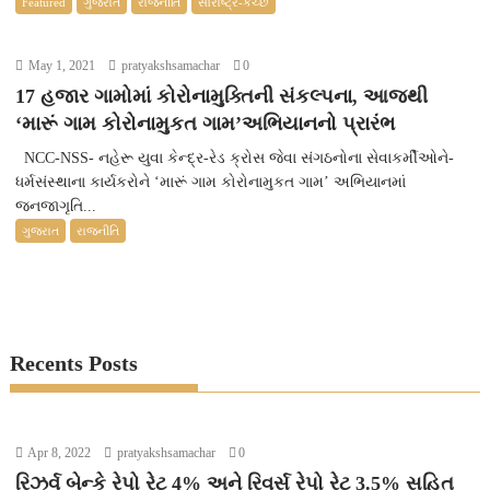
Featured
ગુજરાત
રાજનીતિ
સૌરાષ્ટ્ર-કચ્છ
May 1, 2021
pratyakshsamachar
0
17 હજાર ગામોમાં કોરોનામુક્તિની સંકલ્પના, આજથી
‘મારૂં ગામ કોરોનામુકત ગામ’અભિયાનનો પ્રારંભ
NCC-NSS- નહેરૂ યુવા કેન્દ્ર-રેડ ક્રોસ જેવા સંગઠનોના સેવાકર્મીઓને-
ધર્મસંસ્થાના કાર્યકરોને ‘મારૂં ગામ કોરોનામુકત ગામ’ અભિયાનમાં
જનજાગૃતિ...
ગુજરાત
રાજનીતિ
Recents Posts
Apr 8, 2022
pratyakshsamachar
0
રિઝર્વ બેન્કે રેપો રેટ 4% અને રિવર્સ રેપો રેટ 3.5% સહિત