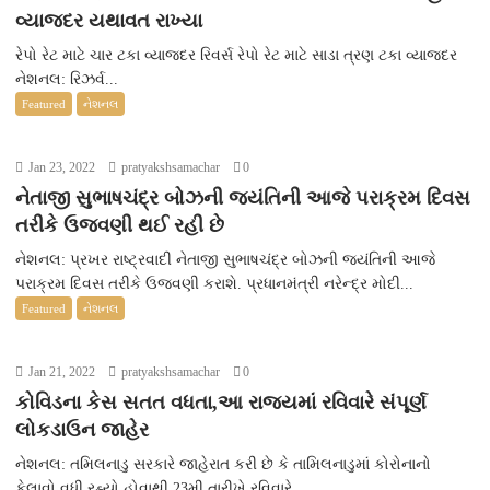
વ્યાજદર યથાવત રાખ્યા
રેપો રેટ માટે ચાર ટકા વ્યાજદર રિવર્સ રેપો રેટ માટે સાડા ત્રણ ટકા વ્યાજદર
નેશનલ: રિઝર્વ...
Featured
નેશનલ
Jan 23, 2022
pratyakshsamachar
0
નેતાજી સુભાષચંદ્ર બોઝની જયંતિની આજે પરાક્રમ દિવસ
તરીકે ઉજવણી થઈ રહી છે
નેશનલ: પ્રખર રાષ્ટ્રવાદી નેતાજી સુભાષચંદ્ર બોઝની જયંતિની આજે
પરાક્રમ દિવસ તરીકે ઉજવણી કરાશે. પ્રધાનમંત્રી નરેન્દ્ર મોદી...
Featured
નેશનલ
Jan 21, 2022
pratyakshsamachar
0
કોવિડના કેસ સતત વધતા,આ રાજ્યમાં રવિવારે સંપૂર્ણ
લોકડાઉન જાહેર
નેશનલ: તમિલનાડુ સરકારે જાહેરાત કરી છે કે તામિલનાડુમાં કોરોનાનો
ફેલાવો વધી રહ્યો હોવાથી 23મી તારીખે રવિવારે...