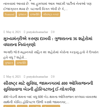
નાખવામાં આવ્યાં છે. આ હુમલામાં આમ આદમી પાર્ટીનાં નેતાઓ પણ
ઈજાગ્રસ્ત થયા છે. ઘટનાની વિગત એવી છે કે,...
Featured
ગુજરાત
રાજનીતિ
સૌરાષ્ટ્ર-કચ્છ
May 4, 2021
pratyakshsamachar
0
મુખ્યમંત્રીએ કરુણા દાખવી : ગુજરાતના 36 શહેરોમાં
વધારાના નિયંત્રણો
અગાઉ જે 8 મહાનગરો સહિત ૨૯ શહેરોમાં કોરોના કરફ્યુ હતો તે ઉપરાંત
હવે વધુ 7 શહેરો...
ગુજરાત
રાજનીતિ
May 4, 2021
pratyakshsamachar
0
સૌરાષ્ટ્ર માટે સુવિધા, જામનગરમાં 400 ઓક્સિજનની
સુવિધાવાળા બેડની હોસ્પિટલનું ઈ-લોકાર્પણ
400 બેડની ક્ષમતા બાદ વધુ 600 બેડ ક્ષમતા-ઓક્સિજન સપ્લાય વ્યવસ્થા
સાથેની કોવિડ હોસ્પિટલ ઊભી કરાશે જામનગર,...