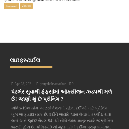
Featured
નેશનલ
લાઇફસ્ટાઈલ
Apr 28, 2021
pratyakshsamachar
0
પેટભેર સુવાથી ફેફસાંમાં ઑક્સીજન ઝડપથી મળે
છે! જાણો શું છે પ્રોનિંગ ?
કોવિડ-19ના હોમ આઇસોલેશનમાં રહેલા દર્દીઓ માટે પ્રોનિંગ
ખુબ જ ફાયદાકારક છે. દર્દીને જ્યારે શ્વાસ લેવામાં તકલીફ થવા
લાગે અને SpO2 લેવલ 94 થી નીચે જાય માત્ર ત્યારે જ પ્રોનિંગ
જરૂરી હોય છે. કોવિડ-19 ની મહામારીમાં દર્દીના પ્રાણ બચાવવા