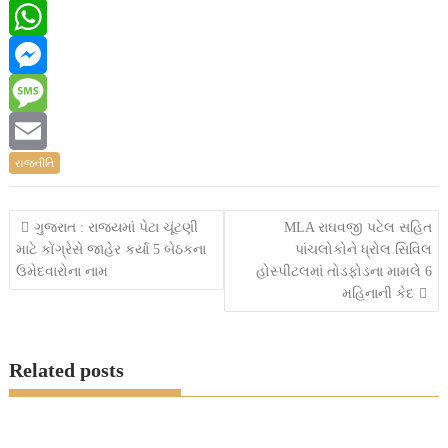
a
T
c
w
W
e
i
h
M
b
t
a
e
M
રાજનીતિ
o
t
t
s
e
E
o
e
s
s
s
m
Post
ગુજરાત : રાજ્યમાં પેટા ચૂંટણી
MLA રાઘવજી પટેલ સહિત
k
r
A
e
s
a
માટે કોંગ્રેસે જાહેર કર્યા 5 બેઠકના
પાંચલોકોને ધ્રોલ સિવિલ
navigation
ઉમેદવારોના નામ
હોસ્પીટલમાં તોડફોડના મામલે 6
p
n
a
i
મહિનાની કેદ
p
g
g
l
e
e
Related posts
r