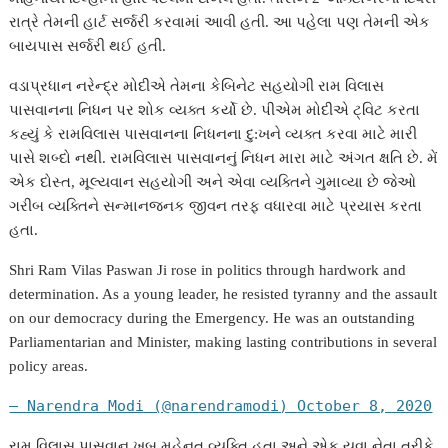
રાત્રે તેમની હાર્ટ સર્જરી કરવામાં આવી હતી. આ પહેલા પણ તેમની એક
p
g
g
l
બાયપાસ સર્જરી થઈ હતી.
e
e
વડાપ્રધાન નરેન્દ્ર મોદીએ તેમના કેબિનેટ સહયોગી રામ વિલાસ
r
પાસવાનના નિધન પર શોક વ્યક્ત કર્યો છે. પીએમ મોદીએ ટ્વિટ કરતા
કહ્યું કે રામવિલાસ પાસવાનના નિધનના દુ:ખને વ્યક્ત કરવા માટે મારી
પાસે શબ્દો નથી. રામવિલાસ પાસવાનનું નિધન મારા માટે અંગત ક્ષતિ છે. મેં
એક દોસ્ત, મૂલ્યવાન સહયોગી અને એવા વ્યક્તિને ગુમાવ્યા છે જેઓ
ગરીબ વ્યક્તિને સન્માનજનક જીવન તરફ વધારવા માટે પ્રયાસ કરતા
હતા.
Shri Ram Vilas Paswan Ji rose in politics through hardwork and
determination. As a young leader, he resisted tyranny and the assault
on our democracy during the Emergency. He was an outstanding
Parliamentarian and Minister, making lasting contributions in several
policy areas.
— Narendra Modi (@narendramodi)
October 8, 2020
રામ વિલાસ પાસવાન ખૂબ મહેનતુ વ્યક્તિ હતા અને એક યુવા નેતા તરીકે