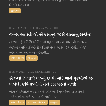
કરું મર્યાદા એની એ રહે ને વિસ્તરણ રહે. મન થાય ત્યારે યાદ
નિરાંતે કરું નહીં ?...
સાહિત્ય
Jul 13, 2021
Dr. Bhavik Merja
0
જન્મ આપવો એ એકમાત્ર જ છે સત્યનું સર્જન!
તો આપણે કવિયિત્રીવિશ્વનાં પહેલાં અંકમાં ભારતની અલગ-
અલગ કવયિત્રીઓની કવિતાઓનો આસ્વાદ માણ્યો. બીજા
અંકમાં અલગ-અલગ દેશની...
ઓપન વિન્ડો
સાહિત્ય
Jul 6, 2021
Dr. Bhavik Merja
0
સેઝલો મિલોઝે લખ્યું છે કે: મોટે ભાગે પુરુષોએ જ
લખેલી કવિતાઓમાં મને રસ પડતો નથી!
સેઝલો મિલોઝે લખ્યું છે કે: મોટે ભાગે પુરુષોએ જ લખેલી
કવિતાઓમાં મને રસ પડતો નથી, પણ...
ઓપન વિન્ડો
પ્રત્યક્ષ સ્પેશિયલ
સાહિત્ય