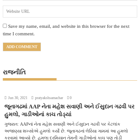
Save my name, email, and website in this browser for the next
time I comment.
રાજનીતિ
Jun 30, 2021
pratyakshsamachar
0
જૂનાગઢમાં AAP નેતા મહેશ સવાણી અને ઈસુદાન ગઢવી પર
હુમલો, ગાડીઓનાં કાચ તોડ્યાં
ગુજરાત: AAPનાં નેતા મહેશ સવાણી અને ઈસુદાન ગઢવી પર કેટલાંક
અજાણ્યા શખ્સોએ હુમલો કર્યો છે. જૂનાગઢનાં લેરિયા ગામમાં આ હુમલો
કરવામાં આવ્યો છે. હુમલા દરમિયાન તેમની ગાડીઓનાં કાચ પણ તોડી