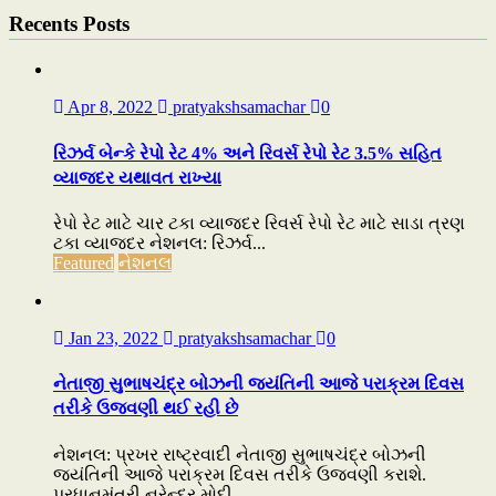
Recents Posts
Apr 8, 2022
pratyakshsamachar
0
રિઝર્વ બેન્કે રેપો રેટ 4% અને રિવર્સ રેપો રેટ 3.5% સહિત
વ્યાજદર યથાવત રાખ્યા
રેપો રેટ માટે ચાર ટકા વ્યાજદર રિવર્સ રેપો રેટ માટે સાડા ત્રણ
ટકા વ્યાજદર નેશનલ: રિઝર્વ...
Featured
નેશનલ
Jan 23, 2022
pratyakshsamachar
0
નેતાજી સુભાષચંદ્ર બોઝની જયંતિની આજે પરાક્રમ દિવસ
તરીકે ઉજવણી થઈ રહી છે
નેશનલ: પ્રખર રાષ્ટ્રવાદી નેતાજી સુભાષચંદ્ર બોઝની
જયંતિની આજે પરાક્રમ દિવસ તરીકે ઉજવણી કરાશે.
પ્રધાનમંત્રી નરેન્દ્ર મોદી...