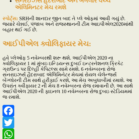
સનરઈઝર્સ હૈદરાબાદ અને બેંગલોર વચ્ચે
એલિમિનટર મેચ રમશે
સ્પોર્ટ્સ:
SRHની શાનદાર જીત બાદ તે પ્લે ઓફમાં આવી ગયું છે.
જ્યારે ચેન્નઈ, પંજાબ અને રાજસ્થાનની ટીમ આઇપીએલ2020માંથી
બહાર થઈ ગઈ છે.
આઈપીએલ ક્વોલિફાયર મેચ:
હવે પ્લેઓફ 5 નવેમ્બરથી શરૂ થશે. આઈપીએલ 2020 ના
ક્વોલિફાયર 1 માં મુંબઇ ઇન્ડિયન્સ દુબઈ ઇન્ટરનેશનલ ક્રિકેટ
ગ્રાઉન્ડ પર દિલ્હી કેપિટલ્સ સામે રમશે. 6 નવેમ્બરના રોજ
સનરાઇઝર્સ હૈદરાબાદ એલિમિનેટર મેચમાં રોયલ ચેલેન્જર્સ
બેંગ્લોરની ટીમ સાથે હરીફાઈ કરશે, આ મેચ અબુધાબીમાં રમાશે. આ
ઉપરાંત ક્વીફાયર 2 ની મેચ 8 નવેમ્બરના રોજ રમાવાની છે. આ સાથે
આઈપીએલ 2020 ની ફાઇનલ 10 નવેમ્બરના રોજ દુબઇ સ્ટેડિયમમાં
જ રમાશે.
Facebook
Twitter