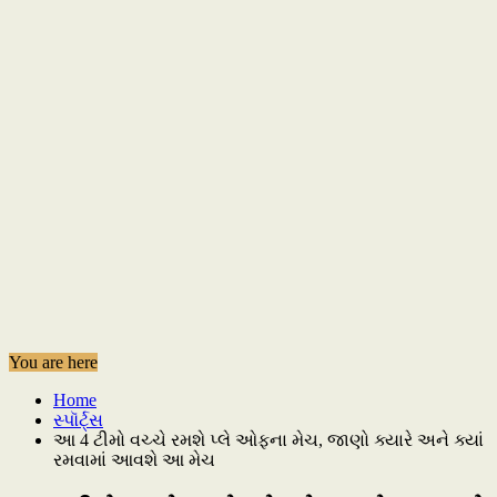
You are here
Home
સ્પૉર્ટ્સ
આ 4 ટીમો વચ્ચે રમશે પ્લે ઓફના મેચ, જાણો ક્યારે અને ક્યાં
રમવામાં આવશે આ મેચ