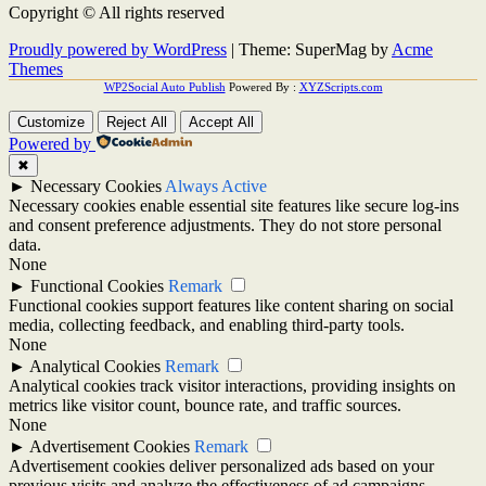
Copyright © All rights reserved
Proudly powered by WordPress
|
Theme: SuperMag by
Acme
Themes
WP2Social Auto Publish
Powered By :
XYZScripts.com
Customize
Reject All
Accept All
Powered by
✖
►
Necessary Cookies
Always Active
Necessary cookies enable essential site features like secure log-ins
and consent preference adjustments. They do not store personal
data.
None
►
Functional Cookies
Remark
Functional cookies support features like content sharing on social
media, collecting feedback, and enabling third-party tools.
None
►
Analytical Cookies
Remark
Analytical cookies track visitor interactions, providing insights on
metrics like visitor count, bounce rate, and traffic sources.
None
►
Advertisement Cookies
Remark
Advertisement cookies deliver personalized ads based on your
previous visits and analyze the effectiveness of ad campaigns.