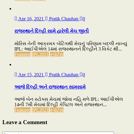
Apr 16, 2021
Pratik Chauhan
0
રાજસ્થાને દિલ્હી સામે હારેલી મેચ જીતી
મોરિસ તેની આક્રમક બેટિંગથી મેચનું પરિણામ બદલી નાખ્યું
IPL: આઈપીએલ 14માં રાજસ્થાનને દિલ્હીને 3 વિકેટ થી...
Featured
IPL2021
સ્પૉર્ટ્સ
Apr 15, 2021
Pratik Chauhan
0
આજે દિલ્હી અને રાજસ્થાન સામસામે
આજે બેન સ્ટોક્સ મેચમાં જોવા નહિ મળે IPL: આઈપીએલ
14ની 7મી મેચમાં દિલ્હી કેપિટલ અને રાજસ્થાન...
Featured
IPL2021
સ્પૉર્ટ્સ
Leave a Comment