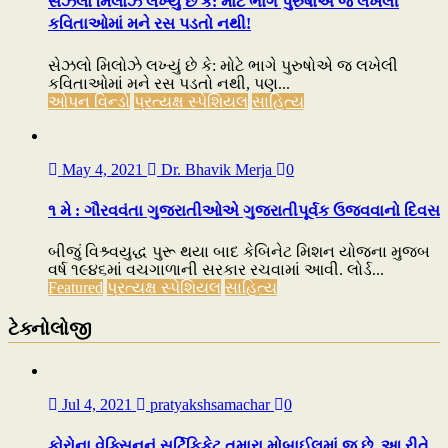
સેઝલો મિલોઝે લખ્યું છે કે: મોટે ભાગે પુરુષોએ જ લખેલી
કવિતાઓમાં મને રસ પડતો નથી!
સેઝલો મિલોઝે લખ્યું છે કે: મોટે ભાગે પુરુષોએ જ લખેલી
કવિતાઓમાં મને રસ પડતો નથી, પણ...
ઓપન વિન્ડો
પ્રત્યક્ષ સ્પેશિયલ
સાહિત્ય
May 4, 2021
Dr. Bhavik Merja
0
૧ મે : ગૌરવવંતા ગુજરાતીઓએ ગુજરાતીપૂર્વક ઉજવવાનો દિવસ
બીજું વિશ્ર્વયુદ્ધ પુરૂ થયા બાદ કેબિનેટ મિશન યોજના મુજબ
વર્ષ ૧૯૪૬માં વચગાળાની સરકાર રચવામાં આવી. લોર્ડ...
Featured
પ્રત્યક્ષ સ્પેશિયલ
સાહિત્ય
ટેક્નોલોજી
Jul 4, 2021
pratyakshsamachar
0
કોરોના વેક્સિનનું સર્ટિફિકેટ તમારા મોબાઈલમાં જ છે, આ રીતે