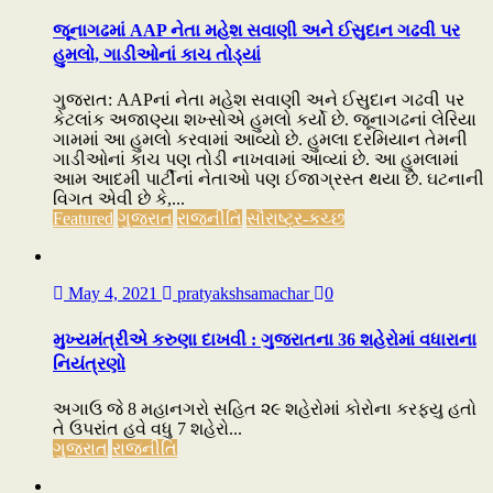
જૂનાગઢમાં AAP નેતા મહેશ સવાણી અને ઈસુદાન ગઢવી પર
હુમલો, ગાડીઓનાં કાચ તોડ્યાં
ગુજરાત: AAPનાં નેતા મહેશ સવાણી અને ઈસુદાન ગઢવી પર
કેટલાંક અજાણ્યા શખ્સોએ હુમલો કર્યો છે. જૂનાગઢનાં લેરિયા
ગામમાં આ હુમલો કરવામાં આવ્યો છે. હુમલા દરમિયાન તેમની
ગાડીઓનાં કાચ પણ તોડી નાખવામાં આવ્યાં છે. આ હુમલામાં
આમ આદમી પાર્ટીનાં નેતાઓ પણ ઈજાગ્રસ્ત થયા છે. ઘટનાની
વિગત એવી છે કે,...
Featured
ગુજરાત
રાજનીતિ
સૌરાષ્ટ્ર-કચ્છ
May 4, 2021
pratyakshsamachar
0
મુખ્યમંત્રીએ કરુણા દાખવી : ગુજરાતના 36 શહેરોમાં વધારાના
નિયંત્રણો
અગાઉ જે 8 મહાનગરો સહિત ૨૯ શહેરોમાં કોરોના કરફ્યુ હતો
તે ઉપરાંત હવે વધુ 7 શહેરો...
ગુજરાત
રાજનીતિ