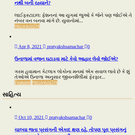
નથી બની રહ્યાને?
લાઈફસ્ટાઇલ: ફેશનનાં આ યુગમાં જુઓ કે જેને પણ જોઈએ તે
નંબર વન બનવા માંગે છે. યુવાનોમાં...
લાઇફસ્ટાઈલ
Apr 8, 2021
pratyakshsamachar
0
ઉનાળામાં વજન ઘટાડવા માટે કેવો આહાર લેવો જોઈએ?
ગરમ હવામાન કેટલાક લોકોના મનમાં એક સવાલ લાવે છે કે શું
તેઓએ ઉનાળા અનુસાર જીવનશૈલીમાં ફેરફાર...
Featured
લાઇફસ્ટાઈલ
સાહિત્ય
Oct 10, 2021
pratyakshsamachar
0
ચાલ્યા જતા પ્રસંગની એકાદ ક્ષણ રહે, તોપણ પૂરા પ્રસંગનું