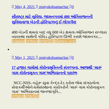
May 4, 2021
pratyakshsamachar
0
સૌરાષ્ટ્ર માટે સુવિધા, જામનગરમાં 400 ઓક્સિજનની
સુવિધાવાળા બેડની હોસ્પિટલનું ઈ-લોકાર્પણ
400 બેડની ક્ષમતા બાદ વધુ 600 બેડ ક્ષમતા-ઓક્સિજન સપ્લાય
વ્યવસ્થા સાથેની કોવિડ હોસ્પિટલ ઊભી કરાશે જામનગર,...
Featured
ગુજરાત
રાજનીતિ
સૌરાષ્ટ્ર-કચ્છ
May 1, 2021
pratyakshsamachar
0
17 હજાર ગામોમાં કોરોનામુક્તિની સંકલ્પના, આજથી ‘મારૂં
ગામ કોરોનામુકત ગામ’અભિયાનનો પ્રારંભ
NCC-NSS- નહેરૂ યુવા કેન્દ્ર-રેડ ક્રોસ જેવા સંગઠનોના
સેવાકર્મીઓને-ધર્મસંસ્થાના કાર્યકરોને ‘મારૂં ગામ કોરોનામુકત
ગામ’ અભિયાનમાં જનજાગૃતિ...
ગુજરાત
રાજનીતિ