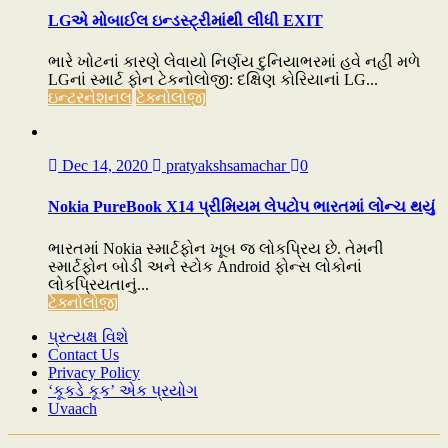
LGએ મોબાઈલ ઇન્ડસ્ટ્રીમાંથી લીધી EXIT
ભારે ખોટનાં કારણે લેવાયો નિર્ણય દુનિયાભરમાં હવે નહીં મળે
LGનાં સ્માર્ટ ફોન ટેકનોલોજી: દક્ષિણ કોરિયાનાં LG...
ઇન્ટરનેશનલ
ટેક્નોલોજી
Dec 14, 2020
pratyakshsamachar
0
Nokia PureBook X14 પ્રીમિયમ લેપટોપ ભારતમાં લોન્ચ થયું
ભારતમાં Nokia સ્માર્ટફોન ખૂબ જ લોકપ્રિય છે. તેમની
સ્માર્ટફોન બોડી અને સ્ટોક Android ફોન્સ લોકોનાં
લોકપ્રિયતાનું...
ટેક્નોલોજી
પ્રત્યક્ષ વિશે
Contact Us
Privacy Policy
‘કૂકડે કૂક’ એક પ્રયોગ
Uvaach