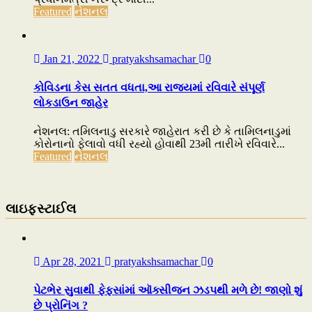
Featured
નેશનલ
Jan 21, 2022
pratyakshsamachar
0
કોવિડના કેસ સતત વધતા,આ રાજ્યમાં રવિવારે સંપૂર્ણ
લોકડાઉન જાહેર
નેશનલ: તમિલનાડુ સરકારે જાહેરાત કરી છે કે તામિલનાડુમાં
કોરોનાનો ફેલાવો વધી રહ્યો હોવાથી 23મી તારીખે રવિવારે...
Featured
નેશનલ
લાઇફસ્ટાઈલ
Apr 28, 2021
pratyakshsamachar
0
પેટભેર સુવાથી ફેફસાંમાં ઑક્સીજન ઝડપથી મળે છે! જાણો શું
છે પ્રોનિંગ ?