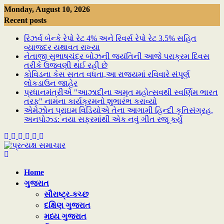
Skip
Monday, August 10, 2026
to
Recent posts
content
રિઝર્વ બેન્કે રેપો રેટ 4% અને રિવર્સ રેપો રેટ 3.5% સહિત
વ્યાજદર યથાવત રાખ્યા
નેતાજી સુભાષચંદ્ર બોઝની જયંતિની આજે પરાક્રમ દિવસ
તરીકે ઉજવણી થઈ રહી છે
કોવિડના કેસ સતત વધતા,આ રાજ્યમાં રવિવારે સંપૂર્ણ
લોકડાઉન જાહેર
પ્રધાનમંત્રીએ "આઝાદીના અમૃત મહોત્સવથી સ્વર્ણિમ ભારત
તરફ" નામના કાર્યક્રમનો શુભારંભ કરાવ્યો
એમેઝોન પ્રાઇમ વિડિયોએ તેના આગામી હિન્દી કૃતિસંગ્રહ,
અનપોઝ્ડ: નયા સફરમાંથી એક નવું ગીત રજૂ કર્યું
Home
ગુજરાત
સૌરાષ્ટ્ર-કચ્છ
દક્ષિણ ગુજરાત
મધ્ય ગુજરાત