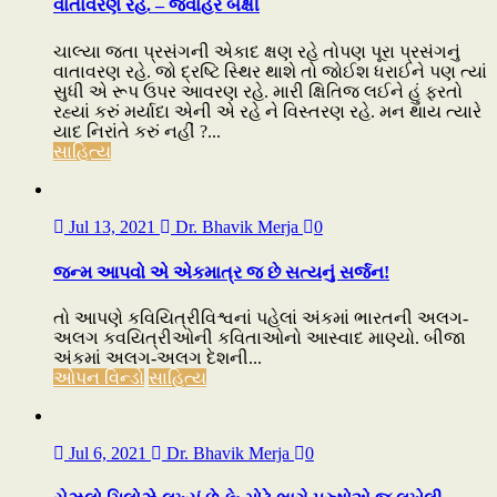
વાતાવરણ રહે. – જવાહર બક્ષી
ચાલ્યા જતા પ્રસંગની એકાદ ક્ષણ રહે તોપણ પૂરા પ્રસંગનું
વાતાવરણ રહે. જો દ્રષ્ટિ સ્થિર થાશે તો જોઈશ ધરાઈને પણ ત્યાં
સુધી એ રૂપ ઉપર આવરણ રહે. મારી ક્ષિતિજ લઈને હું ફરતો
રહ્યાં કરું મર્યાદા એની એ રહે ને વિસ્તરણ રહે. મન થાય ત્યારે
યાદ નિરાંતે કરું નહીં ?...
સાહિત્ય
Jul 13, 2021
Dr. Bhavik Merja
0
જન્મ આપવો એ એકમાત્ર જ છે સત્યનું સર્જન!
તો આપણે કવિયિત્રીવિશ્વનાં પહેલાં અંકમાં ભારતની અલગ-
અલગ કવયિત્રીઓની કવિતાઓનો આસ્વાદ માણ્યો. બીજા
અંકમાં અલગ-અલગ દેશની...
ઓપન વિન્ડો
સાહિત્ય
Jul 6, 2021
Dr. Bhavik Merja
0