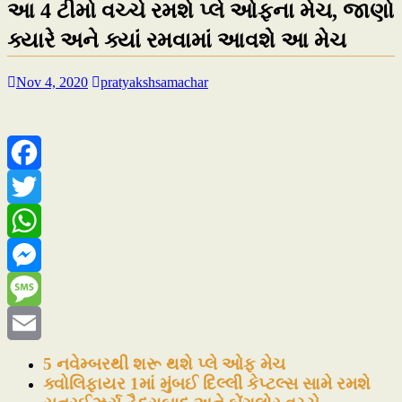
આ 4 ટીમો વચ્ચે રમશે પ્લે ઓફના મેચ, જાણો
ક્યારે અને ક્યાં રમવામાં આવશે આ મેચ
Nov 4, 2020
pratyakshsamachar
Facebook
Twitter
WhatsApp
Messenger
Message
Email
5 નવેમ્બરથી શરૂ થશે પ્લે ઓફ મેચ
ક્વોલિફાયર 1માં મુંબઈ દિલ્લી કેપ્ટલ્સ સામે રમશે