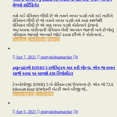
મેળવો સર્ટિફિકેટ
તમે કઈ વેક્સિન લીધી છે એ તમને ખબર પડશે તમે કઈ તારીખે
વેક્સિન લીધી છે એ તમને ખબર પડશે તમે ક્યાં સ્થળેથી
વેક્સિન લીધી છે એ પણ ખબર પડશે કોરોનાને ફેલાતો
અટકાવવા કોરીનાની વેક્સિન લેવી અત્યંત જરૂરી બને છે જેનું
પરિણામ આપણે અત્યારે જોઈ રહ્યા છીએ કે કોરોનાનાં...
Featured
ટેક્નોલોજી
નેશનલ
Apr 7, 2021
pratyakshsamachar
0
હ્યુન્ડાઇએ IONIQ 5 ઇલેક્ટ્રિક કાર કરી લોન્ચ, એક જ વખત
ચાર્જ કરવા પર ચાલશે 430 કિલોમીટર
ટેકનોલોજી: IONIQ 5 બે વેરિયન્ટમાં ઉપલબ્ધ છે. એક જે 72.6
kilowatt-hour (kWh)ની બેટરી અને બીજી જે...
ઇન્ટરનેશનલ
ટેક્નોલોજી
Apr 5, 2021
pratyakshsamachar
0