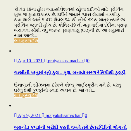
કોવિડ-19ના હોમ આઇસોલેશનમાં રહેલા દર્દીઓ માટે પ્રોનિંગ
ખુબ જ ફાયદાકારક છે. દર્દીને જ્યારે શ્વાસ લેવામાં તકલીફ
થવા લાગે અને SpO2 લેવલ 94 થી નીચે જાય માત્ર ત્યારે જ
પ્રોનિંગ જરૂરી હોય છે. કોવિડ-19 ની મહામારીમાં દર્દીના પ્રાણ
બચાવવા સૌથી વધુ જરૂર પ્રાણવાયુ (O2)ની છે. આ મહામારી
સામે આજે...
લાઇફસ્ટાઈલ
Apr 10, 2021
pratyakshsamachar
0
ગરમીની ઋતુમાં રહો કૂલ – કૂલ, બનાવો સરળ રેસિપીથી કુલ્ફી
ઉનાળાની સીઝનમાં દરેકને કોલ્ડ આઈસ્ક્રીમ ગમે છે. પરંતુ
ઘરેલું દેશી કુલ્ફીનો સ્વાદ અલગ છે. જો તમે...
લાઇફસ્ટાઈલ
Apr 9, 2021
pratyakshsamachar
0
બ્રાન્ડેડ કપડાંની ખરીદી કરતી વખતે તમે છેતરપિંડીનો ભોગ તો