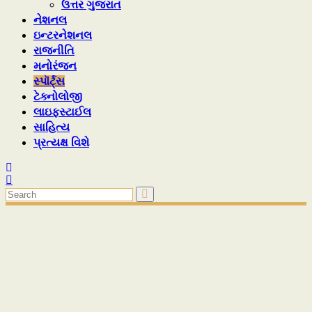
ઉત્તર ગુજરાત
નેશનલ
ઇન્ટરનેશનલ
રાજનીતિ
મનોરંજન
સ્પૉર્ટ્સ
ટેક્નોલોજી
લાઇફસ્ટાઈલ
સાહિત્ય
પ્રત્યક્ષ વિશે