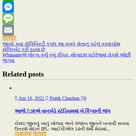
WhatsApp
Messenger
Message
સ્પૉર્ટ્સ
Email
જાણો ક્યા સેલિબ્રિટી કપલ આ વખતે પોતાનું પહેલું કરવાચોથ
Post
સેલિબ્રેટ કરી રહ્યા છે
navigation
Whatsappએ લોન્ચ કર્યું નવું ફીચર, મોબાઇલ સ્ટોરેજમાં રોકશે ઓછી
જગ્યા
Related posts
Apr 16, 2021
Pratik Chauhan
0
આજે 7:30એ વાનખેડે સ્ટેડિયમમાં બે કિંગ્સની જંગ
ચેન્નઇ જીતનું ખાતું ખોલવા અને પંજાબ જીતને બનાવી રાખવા
ઉતરશે મેદાને IPL: આઈપીએલ 14ની 8મી મેચમાં...
IPL2021
સ્પૉર્ટ્સ