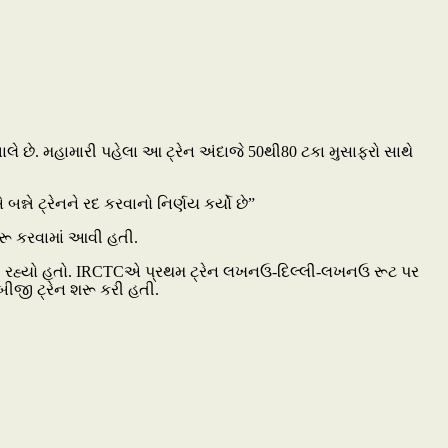
ે છે. મહામારી પહેલા આ ટ્રેન અંદાજે 50થી80 ટકા મુસાફરો સાથે
ન્ને ટ્રેનને રદ કરવાનો નિર્ણય કર્યો છે”
શરૂ કરવામાં આવી હતી.
ળી રહ્યો હતો. IRCTCએ પ્રથમ ટ્રેન લખનઉ-દિલ્લી-લખનઉ રૂટ પર
જી ટ્રેન શરૂ કરી હતી.