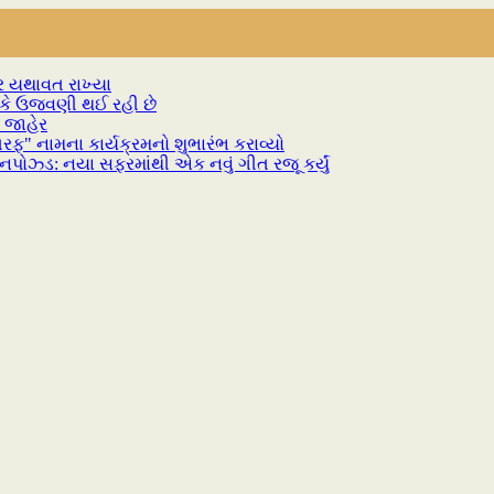
જદર યથાવત રાખ્યા
ીકે ઉજવણી થઈ રહી છે
 જાહેર
ફ" નામના કાર્યક્રમનો શુભારંભ કરાવ્યો
પોઝ્ડ: નયા સફરમાંથી એક નવું ગીત રજૂ કર્યું