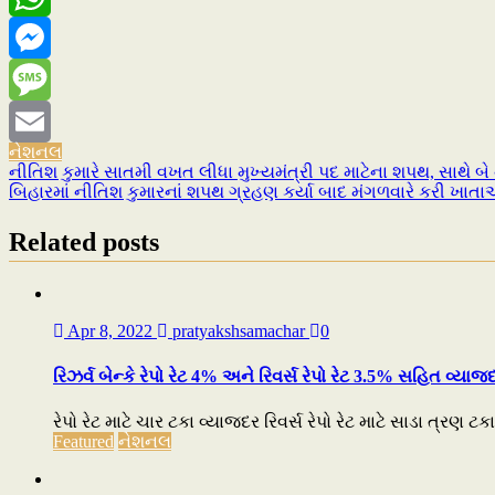
WhatsApp
Messenger
Message
નેશનલ
Email
નીતિશ કુમારે સાતમી વખત લીધા મુખ્યમંત્રી પદ માટેના શપથ, સાથે 
Post
બિહારમાં નીતિશ કુમારનાં શપથ ગ્રહણ કર્યા બાદ મંગળવારે કરી ખાતાઓની
navigation
Related posts
Apr 8, 2022
pratyakshsamachar
0
રિઝર્વ બેન્કે રેપો રેટ 4% અને રિવર્સ રેપો રેટ 3.5% સહિત વ્ય
રેપો રેટ માટે ચાર ટકા વ્યાજદર રિવર્સ રેપો રેટ માટે સાડા ત્રણ ટ
Featured
નેશનલ