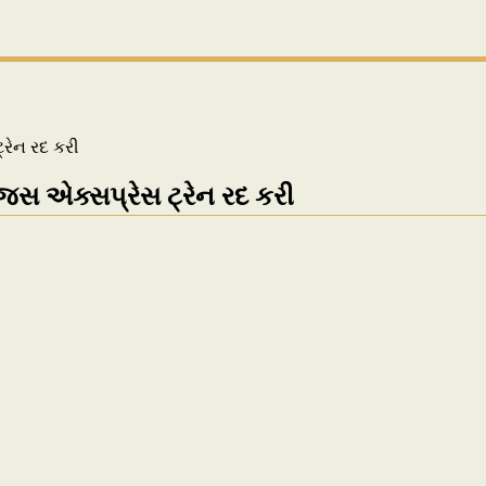
રેન રદ કરી
 એક્સપ્રેસ ટ્રેન રદ કરી