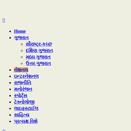
Home
ગુજરાત
સૌરાષ્ટ્ર-કચ્છ
દક્ષિણ ગુજરાત
મધ્ય ગુજરાત
ઉત્તર ગુજરાત
નેશનલ
ઇન્ટરનેશનલ
રાજનીતિ
મનોરંજન
સ્પૉર્ટ્સ
ટેક્નોલોજી
લાઇફસ્ટાઈલ
સાહિત્ય
પ્રત્યક્ષ વિશે