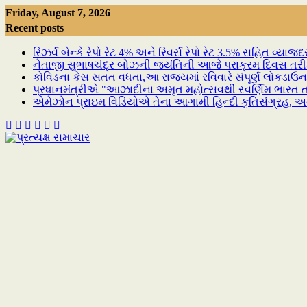
Skip
Friday, August 7, 2026
to
Recent posts
content
રિઝર્વ બેન્કે રેપો રેટ 4% અને રિવર્સ રેપો રેટ 3.5% સહિત વ્યા
નેતાજી સુભાષચંદ્ર બોઝની જયંતિની આજે પરાક્રમ દિવસ તર
કોવિડના કેસ સતત વધતા,આ રાજ્યમાં રવિવારે સંપૂર્ણ લોકડાઉન
પ્રધાનમંત્રીએ "આઝાદીના અમૃત મહોત્સવથી સ્વર્ણિમ ભારત તર
એમેઝોન પ્રાઇમ વિડિયોએ તેના આગામી હિન્દી કૃતિસંગ્રહ, અન