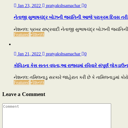
Jan 23, 2022
pratyakshsamachar
0
નેતાજી સુભાષચંદ્ર બોઝની જયંતિની આજે પરાક્રમ દિવસ તર
નેશનલ: પ્રખર રાષ્ટ્રવાદી નેતાજી સુભાષચંદ્ર બોઝની જયંતિની 
Featured
નેશનલ
Jan 21, 2022
pratyakshsamachar
0
કોવિડના કેસ સતત વધતા,આ રાજ્યમાં રવિવારે સંપૂર્ણ લોકડાઉન
નેશનલ: તમિલનાડુ સરકારે જાહેરાત કરી છે કે તામિલનાડુમાં કોરોન
Featured
નેશનલ
Leave a Comment