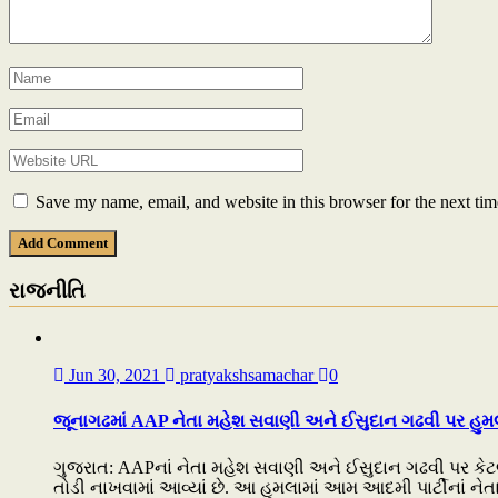
Save my name, email, and website in this browser for the next ti
રાજનીતિ
Jun 30, 2021
pratyakshsamachar
0
જૂનાગઢમાં AAP નેતા મહેશ સવાણી અને ઈસુદાન ગઢવી પર હુમલ
ગુજરાત: AAPનાં નેતા મહેશ સવાણી અને ઈસુદાન ગઢવી પર કેટલ
તોડી નાખવામાં આવ્યાં છે. આ હુમલામાં આમ આદમી પાર્ટીનાં ન