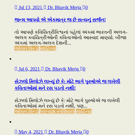
Jul 13, 2021
Dr. Bhavik Merja
0
જન્મ આપવો એ એકમાત્ર જ છે સત્યનું સર્જન!
તો આપણે કવિયિત્રીવિશ્વનાં પહેલાં અંકમાં ભારતની અલગ-
અલગ કવયિત્રીઓની કવિતાઓનો આસ્વાદ માણ્યો. બીજા
અંકમાં અલગ-અલગ દેશની...
ઓપન વિન્ડો
સાહિત્ય
Jul 6, 2021
Dr. Bhavik Merja
0
સેઝલો મિલોઝે લખ્યું છે કે: મોટે ભાગે પુરુષોએ જ લખેલી
કવિતાઓમાં મને રસ પડતો નથી!
સેઝલો મિલોઝે લખ્યું છે કે: મોટે ભાગે પુરુષોએ જ લખેલી
કવિતાઓમાં મને રસ પડતો નથી, પણ...
ઓપન વિન્ડો
પ્રત્યક્ષ સ્પેશિયલ
સાહિત્ય
May 4, 2021
Dr. Bhavik Merja
0