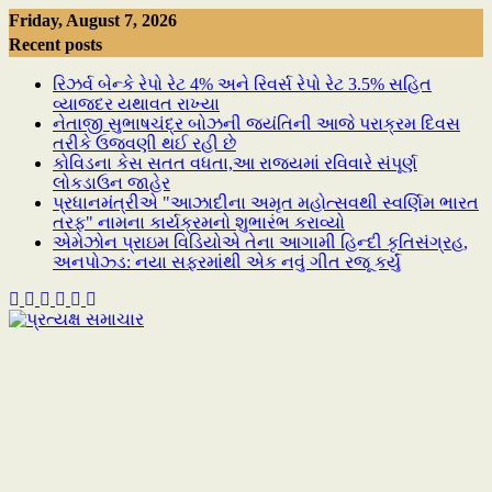
Skip
Friday, August 7, 2026
to
Recent posts
content
રિઝર્વ બેન્કે રેપો રેટ 4% અને રિવર્સ રેપો રેટ 3.5% સહિત
વ્યાજદર યથાવત રાખ્યા
નેતાજી સુભાષચંદ્ર બોઝની જયંતિની આજે પરાક્રમ દિવસ
તરીકે ઉજવણી થઈ રહી છે
કોવિડના કેસ સતત વધતા,આ રાજ્યમાં રવિવારે સંપૂર્ણ
લોકડાઉન જાહેર
પ્રધાનમંત્રીએ "આઝાદીના અમૃત મહોત્સવથી સ્વર્ણિમ ભારત
તરફ" નામના કાર્યક્રમનો શુભારંભ કરાવ્યો
એમેઝોન પ્રાઇમ વિડિયોએ તેના આગામી હિન્દી કૃતિસંગ્રહ,
અનપોઝ્ડ: નયા સફરમાંથી એક નવું ગીત રજૂ કર્યું