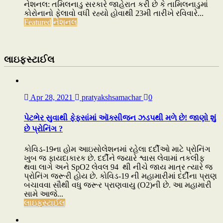
નેશનલ: તમિલનાડુ સરકારે જાહેરાત કરી છે કે તામિલનાડુમાં
કોરોનાનો ફેલાવો વધી રહ્યો હોવાથી 23મી તારીખે રવિવારે...
Featured
નેશનલ
લાઇફસ્ટાઈલ
Apr 28, 2021
pratyakshsamachar
0
પેટભેર સુવાથી ફેફસાંમાં ઑક્સીજન ઝડપથી મળે છે! જાણો શું
છે પ્રોનિંગ ?
કોવિડ-19ના હોમ આઇસોલેશનમાં રહેલા દર્દીઓ માટે પ્રોનિંગ
ખુબ જ ફાયદાકારક છે. દર્દીને જ્યારે શ્વાસ લેવામાં તકલીફ
થવા લાગે અને SpO2 લેવલ 94 થી નીચે જાય માત્ર ત્યારે જ
પ્રોનિંગ જરૂરી હોય છે. કોવિડ-19 ની મહામારીમાં દર્દીના પ્રાણ
બચાવવા સૌથી વધુ જરૂર પ્રાણવાયુ (O2)ની છે. આ મહામારી
સામે આજે...
લાઇફસ્ટાઈલ