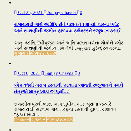
Oct 25, 2021
Sanjay Chavda
0
રાજચરાડી ગામે આર્થિક રીતે પછાતને 100 ચો. વારના પ્લોટ
અને સાંથણીની જમીન ફાળવવા કલેક્ટરને રજૂઆત કરાઈ
અનુ. જાતિ, દેવીપૂજક અને અતિ પછાત વર્ગના લોકોને પ્લોટ
અને સાંથણીની જમીન મળે તેવી રજૂઆત સુરેન્દ્રનગરના...
ગુજરાત
સૌરાષ્ટ્ર-કચ્છ
Oct 6, 2021
Sanjay Chavda
0
એક વર્ષથી ખરાબ રસ્તાની કરવામાં આવતી રજૂઆતને પગલે
તંત્રએ માત્ર ખાડા જ પૂર્યા…!
રાજસીતાપુરથી ભારદ ગામ સુધીમાં ખાડા પુરાયા જ્યારે
રાજચરાડી, સરવાળ ગામ તરફના રસ્તાની હાલત યથાવત
“ફક્ત ખાડા...
Featured
ગુજરાત
સૌરાષ્ટ્ર-કચ્છ