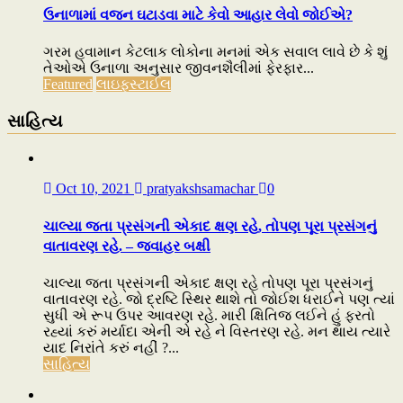
ઉનાળામાં વજન ઘટાડવા માટે કેવો આહાર લેવો જોઈએ?
ગરમ હવામાન કેટલાક લોકોના મનમાં એક સવાલ લાવે છે કે શું
તેઓએ ઉનાળા અનુસાર જીવનશૈલીમાં ફેરફાર...
Featured
લાઇફસ્ટાઈલ
સાહિત્ય
Oct 10, 2021
pratyakshsamachar
0
ચાલ્યા જતા પ્રસંગની એકાદ ક્ષણ રહે, તોપણ પૂરા પ્રસંગનું
વાતાવરણ રહે. – જવાહર બક્ષી
ચાલ્યા જતા પ્રસંગની એકાદ ક્ષણ રહે તોપણ પૂરા પ્રસંગનું
વાતાવરણ રહે. જો દ્રષ્ટિ સ્થિર થાશે તો જોઈશ ધરાઈને પણ ત્યાં
સુધી એ રૂપ ઉપર આવરણ રહે. મારી ક્ષિતિજ લઈને હું ફરતો
રહ્યાં કરું મર્યાદા એની એ રહે ને વિસ્તરણ રહે. મન થાય ત્યારે
યાદ નિરાંતે કરું નહીં ?...
સાહિત્ય