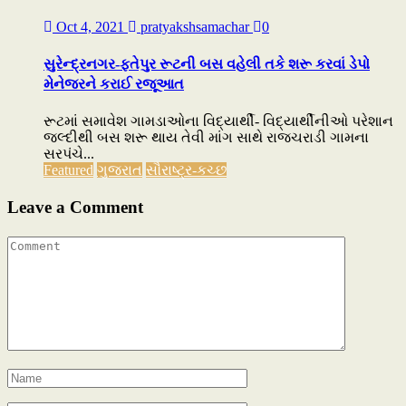
Oct 4, 2021
pratyakshsamachar
0
સુરેન્દ્રનગર-ફતેપુર રૂટની બસ વહેલી તકે શરૂ કરવાં ડેપો
મેનેજરને કરાઈ રજૂઆત
રૂટમાં સમાવેશ ગામડાઓના વિદ્યાર્થી- વિદ્યાર્થીનીઓ પરેશાન
જલ્દીથી બસ શરૂ થાય તેવી માંગ સાથે રાજચરાડી ગામના
સરપંચે...
Featured
ગુજરાત
સૌરાષ્ટ્ર-કચ્છ
Leave a Comment