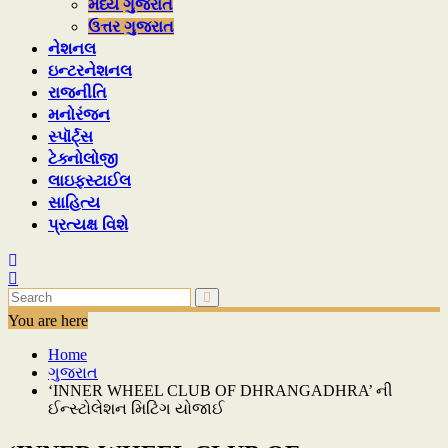
મધ્ય ગુજરાત
ઉત્તર ગુજરાત
નેશનલ
ઇન્ટરનેશનલ
રાજનીતિ
મનોરંજન
સ્પૉર્ટ્સ
ટેક્નોલોજી
લાઇફસ્ટાઈલ
સાહિત્ય
પ્રત્યક્ષ વિશે
You are here
Home
ગુજરાત
‘INNER WHEEL CLUB OF DHRANGADHRA’ ની
ઈન્સ્ટોલેશન મિટિંગ યોજાઈ