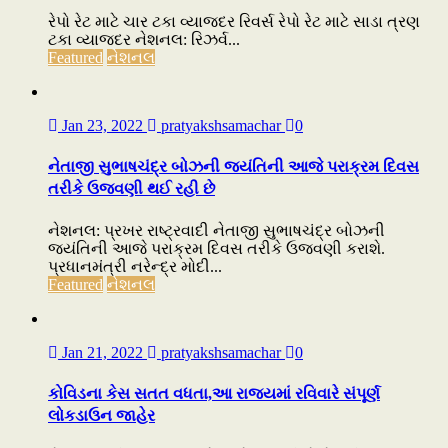
રેપો રેટ માટે ચાર ટકા વ્યાજદર રિવર્સ રેપો રેટ માટે સાડા ત્રણ
ટકા વ્યાજદર નેશનલ: રિઝર્વ...
Featured
નેશનલ
Jan 23, 2022
pratyakshsamachar
0
નેતાજી સુભાષચંદ્ર બોઝની જયંતિની આજે પરાક્રમ દિવસ
તરીકે ઉજવણી થઈ રહી છે
નેશનલ: પ્રખર રાષ્ટ્રવાદી નેતાજી સુભાષચંદ્ર બોઝની
જયંતિની આજે પરાક્રમ દિવસ તરીકે ઉજવણી કરાશે.
પ્રધાનમંત્રી નરેન્દ્ર મોદી...
Featured
નેશનલ
Jan 21, 2022
pratyakshsamachar
0
કોવિડના કેસ સતત વધતા,આ રાજ્યમાં રવિવારે સંપૂર્ણ
લોકડાઉન જાહેર