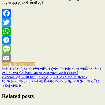
મહત્ત્વપૂર્ણ હાજરી આપી હતી.
Facebook
Twitter
WhatsApp
Messenger
Message
ગુજરાત
સૌરાષ્ટ્ર-કચ્છ
Email
અમીરગઢ તાલુકા કોંગ્રેસ સમિતિ દ્રારા જનચેતનાનાં આંદોલન ભાગ
Post
રૂપે ડીઝલ પેટ્રોલનાં વધતા ભાવ સામે વિરોધ દર્શાવ્યો
navigation
રાજ્યમાં હવે અમદાવાદ, વડોદરા, સુરત, રાજકોટ, ભાવનગર,
જામનગર, જૂનાગઢ અને ગાંધીનગર એ આઠ મહાનગરોમાં જ રાત્રિ
કર્ફયુ યથાવત
Related posts