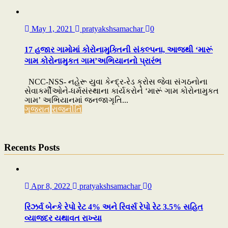
May 1, 2021
pratyakshsamachar
0
17 હજાર ગામોમાં કોરોનામુક્તિની સંકલ્પના, આજથી ‘મારૂં
ગામ કોરોનામુકત ગામ’અભિયાનનો પ્રારંભ
NCC-NSS- નહેરૂ યુવા કેન્દ્ર-રેડ ક્રોસ જેવા સંગઠનોના
સેવાકર્મીઓને-ધર્મસંસ્થાના કાર્યકરોને ‘મારૂં ગામ કોરોનામુકત
ગામ’ અભિયાનમાં જનજાગૃતિ...
ગુજરાત
રાજનીતિ
Recents Posts
Apr 8, 2022
pratyakshsamachar
0
રિઝર્વ બેન્કે રેપો રેટ 4% અને રિવર્સ રેપો રેટ 3.5% સહિત
વ્યાજદર યથાવત રાખ્યા