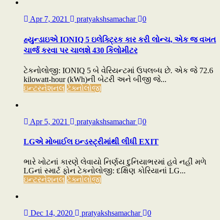
Apr 7, 2021
pratyakshsamachar
0
હ્યુન્ડાઇએ IONIQ 5 ઇલેક્ટ્રિક કાર કરી લોન્ચ, એક જ વખત
ચાર્જ કરવા પર ચાલશે 430 કિલોમીટર
ટેકનોલોજી: IONIQ 5 બે વેરિયન્ટમાં ઉપલબ્ધ છે. એક જે 72.6
kilowatt-hour (kWh)ની બેટરી અને બીજી જે...
ઇન્ટરનેશનલ
ટેક્નોલોજી
Apr 5, 2021
pratyakshsamachar
0
LGએ મોબાઈલ ઇન્ડસ્ટ્રીમાંથી લીધી EXIT
ભારે ખોટનાં કારણે લેવાયો નિર્ણય દુનિયાભરમાં હવે નહીં મળે
LGનાં સ્માર્ટ ફોન ટેકનોલોજી: દક્ષિણ કોરિયાનાં LG...
ઇન્ટરનેશનલ
ટેક્નોલોજી
Dec 14, 2020
pratyakshsamachar
0