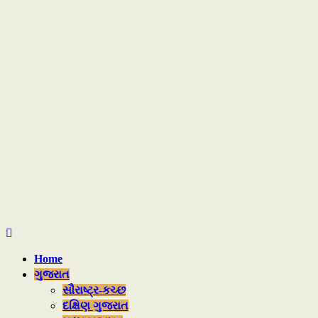
Home
ગુજરાત
સૌરાષ્ટ્ર-કચ્છ
દક્ષિણ ગુજરાત