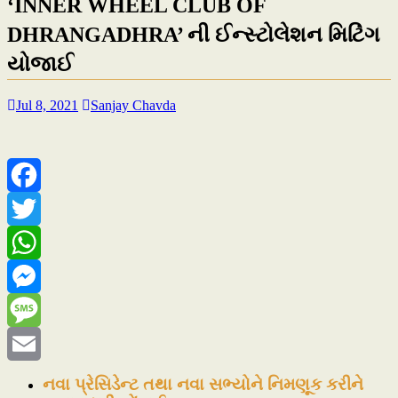
‘INNER WHEEL CLUB OF
DHRANGADHRA’ ની ઈન્સ્ટોલેશન મિટિંગ
યોજાઈ
Jul 8, 2021
Sanjay Chavda
Facebook
Twitter
WhatsApp
Messenger
Message
Email
નવા પ્રેસિડેન્ટ તથા નવા સભ્યોને નિમણૂક કરીને