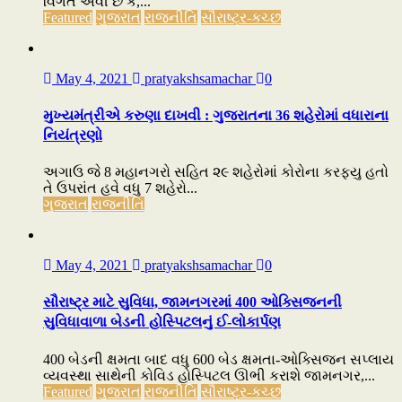
વિગત એવી છે કે,...
Featured
ગુજરાત
રાજનીતિ
સૌરાષ્ટ્ર-કચ્છ
May 4, 2021
pratyakshsamachar
0
મુખ્યમંત્રીએ કરુણા દાખવી : ગુજરાતના 36 શહેરોમાં વધારાના
નિયંત્રણો
અગાઉ જે 8 મહાનગરો સહિત ૨૯ શહેરોમાં કોરોના કરફ્યુ હતો
તે ઉપરાંત હવે વધુ 7 શહેરો...
ગુજરાત
રાજનીતિ
May 4, 2021
pratyakshsamachar
0
સૌરાષ્ટ્ર માટે સુવિધા, જામનગરમાં 400 ઓક્સિજનની
સુવિધાવાળા બેડની હોસ્પિટલનું ઈ-લોકાર્પણ
400 બેડની ક્ષમતા બાદ વધુ 600 બેડ ક્ષમતા-ઓક્સિજન સપ્લાય
વ્યવસ્થા સાથેની કોવિડ હોસ્પિટલ ઊભી કરાશે જામનગર,...
Featured
ગુજરાત
રાજનીતિ
સૌરાષ્ટ્ર-કચ્છ