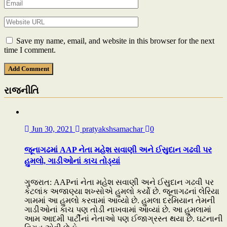
Save my name, email, and website in this browser for the next
time I comment.
રાજનીતિ
Jun 30, 2021
pratyakshsamachar
0
જૂનાગઢમાં AAP નેતા મહેશ સવાણી અને ઈસુદાન ગઢવી પર
હુમલો, ગાડીઓનાં કાચ તોડ્યાં
ગુજરાત: AAPનાં નેતા મહેશ સવાણી અને ઈસુદાન ગઢવી પર
કેટલાંક અજાણ્યા શખ્સોએ હુમલો કર્યો છે. જૂનાગઢનાં લેરિયા
ગામમાં આ હુમલો કરવામાં આવ્યો છે. હુમલા દરમિયાન તેમની
ગાડીઓનાં કાચ પણ તોડી નાખવામાં આવ્યાં છે. આ હુમલામાં
આમ આદમી પાર્ટીનાં નેતાઓ પણ ઈજાગ્રસ્ત થયા છે. ઘટનાની