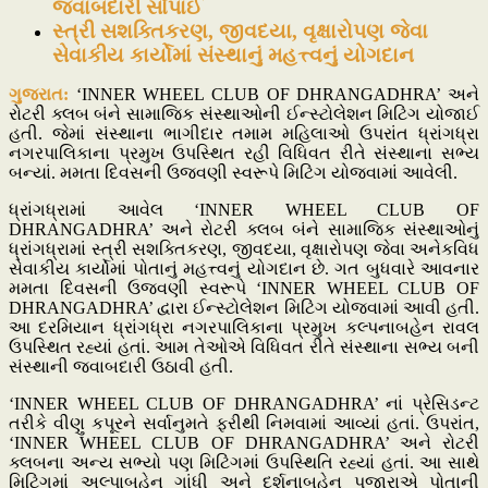
જવાબદારી સોંપાઈ
સ્ત્રી સશક્તિકરણ, જીવદયા, વૃક્ષારોપણ જેવા
સેવાકીય કાર્યોમાં સંસ્થાનું મહત્ત્વનું યોગદાન
ગુજરાત:
‘INNER WHEEL CLUB OF DHRANGADHRA’ અને
રોટરી ક્લબ બંને સામાજિક સંસ્થાઓની ઈન્સ્ટોલેશન મિટિંગ યોજાઈ
હતી. જેમાં સંસ્થાના ભાગીદાર તમામ મહિલાઓ ઉપરાંત ધ્રાંગધ્રા
નગરપાલિકાના પ્રમુખ ઉપસ્થિત રહી વિધિવત રીતે સંસ્થાના સભ્ય
બન્યાં. મમતા દિવસની ઉજવણી સ્વરૂપે મિટિંગ યોજવામાં આવેલી.
ધ્રાંગધ્રામાં આવેલ ‘INNER WHEEL CLUB OF
DHRANGADHRA’ અને રોટરી ક્લબ બંને સામાજિક સંસ્થાઓનું
ધ્રાંગધ્રામાં સ્ત્રી સશક્તિકરણ, જીવદયા, વૃક્ષારોપણ જેવા અનેકવિધ
સેવાકીય કાર્યોમાં પોતાનું મહત્ત્વનું યોગદાન છે. ગત બુધવારે આવનાર
મમતા દિવસની ઉજવણી સ્વરૂપે ‘INNER WHEEL CLUB OF
DHRANGADHRA’ દ્વારા ઈન્સ્ટોલેશન મિટિંગ યોજવામાં આવી હતી.
આ દરમિયાન ધ્રાંગધ્રા નગરપાલિકાના પ્રમુખ કલ્પનાબહેન રાવલ
ઉપસ્થિત રહ્યાં હતાં. આમ તેઓએ વિધિવત રીતે સંસ્થાના સભ્ય બની
સંસ્થાની જવાબદારી ઉઠાવી હતી.
‘INNER WHEEL CLUB OF DHRANGADHRA’ નાં પ્રેસિડન્ટ
તરીકે વીણુ કપૂરને સર્વાનુમતે ફરીથી નિમવામાં આવ્યાં હતાં. ઉપરાંત,
‘INNER WHEEL CLUB OF DHRANGADHRA’ અને રોટરી
ક્લબના અન્ય સભ્યો પણ મિટિંગમાં ઉપસ્થિતિ રહ્યાં હતાં. આ સાથે
મિટિંગમાં અલ્પાબહેન ગાંધી અને દર્શનાબહેન પુજારાએ પોતાની