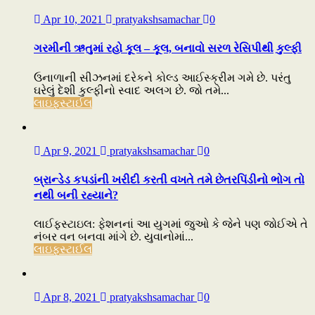
Apr 10, 2021
pratyakshsamachar
0
ગરમીની ઋતુમાં રહો કૂલ – કૂલ, બનાવો સરળ રેસિપીથી કુલ્ફી
ઉનાળાની સીઝનમાં દરેકને કોલ્ડ આઈસ્ક્રીમ ગમે છે. પરંતુ
ઘરેલું દેશી કુલ્ફીનો સ્વાદ અલગ છે. જો તમે...
લાઇફસ્ટાઈલ
Apr 9, 2021
pratyakshsamachar
0
બ્રાન્ડેડ કપડાંની ખરીદી કરતી વખતે તમે છેતરપિંડીનો ભોગ તો
નથી બની રહ્યાને?
લાઈફસ્ટાઇલ: ફેશનનાં આ યુગમાં જુઓ કે જેને પણ જોઈએ તે
નંબર વન બનવા માંગે છે. યુવાનોમાં...
લાઇફસ્ટાઈલ
Apr 8, 2021
pratyakshsamachar
0