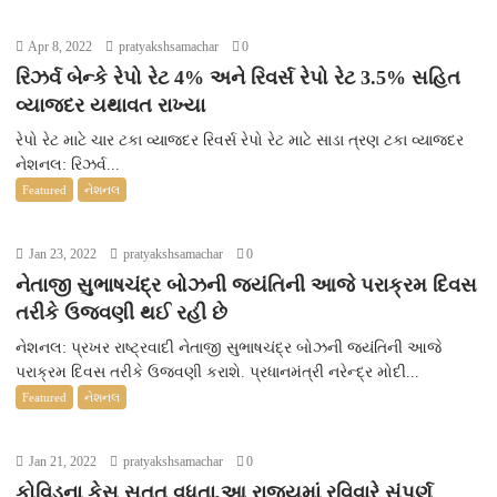
Apr 8, 2022
pratyakshsamachar
0
રિઝર્વ બેન્કે રેપો રેટ 4% અને રિવર્સ રેપો રેટ 3.5% સહિત
વ્યાજદર યથાવત રાખ્યા
રેપો રેટ માટે ચાર ટકા વ્યાજદર રિવર્સ રેપો રેટ માટે સાડા ત્રણ ટકા વ્યાજદર
નેશનલ: રિઝર્વ...
Featured
નેશનલ
Jan 23, 2022
pratyakshsamachar
0
નેતાજી સુભાષચંદ્ર બોઝની જયંતિની આજે પરાક્રમ દિવસ
તરીકે ઉજવણી થઈ રહી છે
નેશનલ: પ્રખર રાષ્ટ્રવાદી નેતાજી સુભાષચંદ્ર બોઝની જયંતિની આજે
પરાક્રમ દિવસ તરીકે ઉજવણી કરાશે. પ્રધાનમંત્રી નરેન્દ્ર મોદી...
Featured
નેશનલ
Jan 21, 2022
pratyakshsamachar
0
કોવિડના કેસ સતત વધતા,આ રાજ્યમાં રવિવારે સંપૂર્ણ