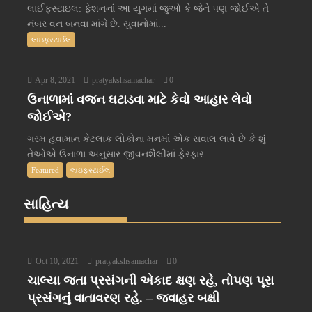
લાઈફસ્ટાઇલ: ફેશનનાં આ યુગમાં જુઓ કે જેને પણ જોઈએ તે
નંબર વન બનવા માંગે છે. યુવાનોમાં...
લાઇફસ્ટાઈલ
Apr 8, 2021
pratyakshsamachar
0
ઉનાળામાં વજન ઘટાડવા માટે કેવો આહાર લેવો
જોઈએ?
ગરમ હવામાન કેટલાક લોકોના મનમાં એક સવાલ લાવે છે કે શું
તેઓએ ઉનાળા અનુસાર જીવનશૈલીમાં ફેરફાર...
Featured
લાઇફસ્ટાઈલ
સાહિત્ય
Oct 10, 2021
pratyakshsamachar
0
ચાલ્યા જતા પ્રસંગની એકાદ ક્ષણ રહે, તોપણ પૂરા
પ્રસંગનું વાતાવરણ રહે. – જવાહર બક્ષી