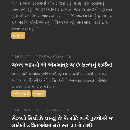
ચાલ્યા જતા પ્રસંગની એકાદ ક્ષણ રહે તોપણ પૂરા પ્રસંગનું
વાતાવરણ રહે. જો દ્રષ્ટિ સ્થિર થાશે તો જોઈશ ધરાઈને પણ ત્યાં
સુધી એ રૂપ ઉપર આવરણ રહે. મારી ક્ષિતિજ લઈને હું ફરતો રહ્યાં
કરું મર્યાદા એની એ રહે ને વિસ્તરણ રહે. મન થાય ત્યારે યાદ
નિરાંતે કરું નહીં ?...
સાહિત્ય
Jul 13, 2021
Dr. Bhavik Merja
0
જન્મ આપવો એ એકમાત્ર જ છે સત્યનું સર્જન!
તો આપણે કવિયિત્રીવિશ્વનાં પહેલાં અંકમાં ભારતની અલગ-
અલગ કવયિત્રીઓની કવિતાઓનો આસ્વાદ માણ્યો. બીજા
અંકમાં અલગ-અલગ દેશની...
ઓપન વિન્ડો
સાહિત્ય
Jul 6, 2021
Dr. Bhavik Merja
0
સેઝલો મિલોઝે લખ્યું છે કે: મોટે ભાગે પુરુષોએ જ
લખેલી કવિતાઓમાં મને રસ પડતો નથી!