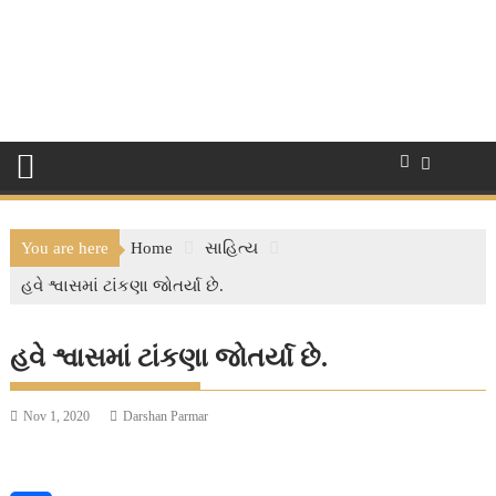
You are here
Home
સાહિત્ય
હવે શ્વાસમાં ટાંકણા જોતર્યા છે.
હવે શ્વાસમાં ટાંકણા જોતર્યા છે.
Nov 1, 2020
Darshan Parmar