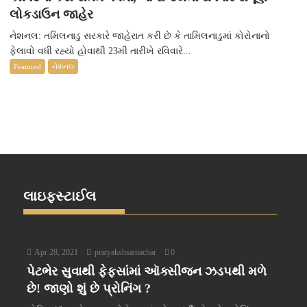
લોકડાઉન જાહેર
નેશનલ: તમિલનાડુ સરકારે જાહેરાત કરી છે કે તામિલનાડુમાં કોરોનાનો
ફેલાવો વધી રહ્યો હોવાથી 23મી તારીખે રવિવારે...
Featured
નેશનલ
લાઇફસ્ટાઈલ
Apr 28, 2021
pratyakshsamachar
0
પેટભેર સુવાથી ફેફસાંમાં ઑક્સીજન ઝડપથી મળે
છે! જાણો શું છે પ્રોનિંગ ?