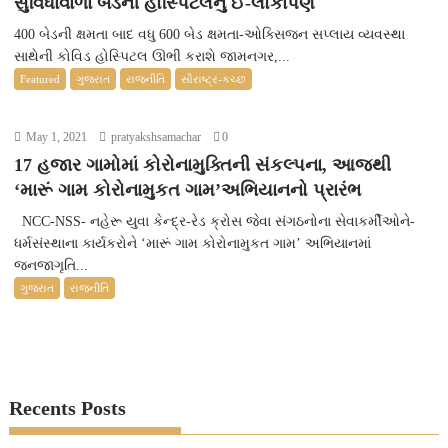
સુવિધાવાળા બેડની હોસ્પિટલનું ઈ-લોકાર્પણ
400 બેડની ક્ષમતા બાદ વધુ 600 બેડ ક્ષમતા-ઓક્સિજન સપ્લાય વ્યવસ્થા
સાથેની કોવિડ હોસ્પિટલ ઊભી કરાશે જામનગર,...
Featured
ગુજરાત
રાજનીતિ
સૌરાષ્ટ્ર-કચ્છ
May 1, 2021
pratyakshsamachar
0
17 હજાર ગામોમાં કોરોનામુક્તિની સંકલ્પના, આજથી
‘મારૂં ગામ કોરોનામુકત ગામ’અભિયાનનો પ્રારંભ
NCC-NSS- નહેરૂ યુવા કેન્દ્ર-રેડ ક્રોસ જેવા સંગઠનોના સેવાકર્મીઓને-
ધર્મસંસ્થાના કાર્યકરોને ‘મારૂં ગામ કોરોનામુકત ગામ’ અભિયાનમાં
જનજાગૃતિ...
ગુજરાત
રાજનીતિ
Recents Posts