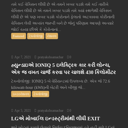
તમે કઈ વેક્સિન લીધી છે એ તમને ખબર પડશે તમે કઈ તારીખે
વેક્સિન લીધી છે એ તમને ખબર પડશે તમે ક્યાં સ્થળેથી વેક્સિન
લીધી છે એ પણ ખબર પડશે કોરોનાને ફેલાતો અટકાવવા કોરીનાની
વેક્સિન લેવી અત્યંત જરૂરી બને છે જેનું પરિણામ આપણે અત્યારે
જોઈ રહ્યા છીએ કે કોરોનાનાં...
Featured
ટેક્નોલોજી
નેશનલ
Apr 7, 2021
pratyakshsamachar
0
હ્યુન્ડાઇએ IONIQ 5 ઇલેક્ટ્રિક કાર કરી લોન્ચ,
એક જ વખત ચાર્જ કરવા પર ચાલશે 430 કિલોમીટર
ટેકનોલોજી: IONIQ 5 બે વેરિયન્ટમાં ઉપલબ્ધ છે. એક જે 72.6
kilowatt-hour (kWh)ની બેટરી અને બીજી જે...
ઇન્ટરનેશનલ
ટેક્નોલોજી
Apr 5, 2021
pratyakshsamachar
0
LGએ મોબાઈલ ઇન્ડસ્ટ્રીમાંથી લીધી EXIT
ભારે ખોટનાં કારણે લેવાયો નિર્ણય દુનિયાભરમાં હવે નહીં મળે LGનાં