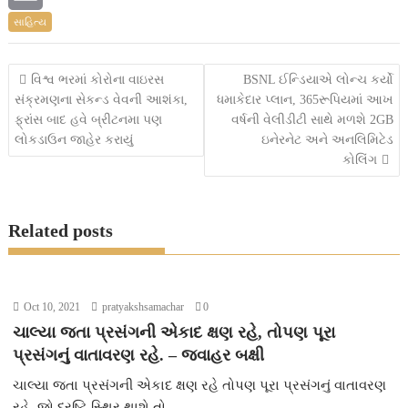
સાહિત્ય
o
t
t
s
e
E
o
e
s
s
s
m
Post
વિશ્વ ભરમાં કોરોના વાઇરસ
BSNL ઈન્ડિયાએ લોન્ચ કર્યો
k
r
A
e
s
a
સંક્રમણના સેકન્ડ વેવની આશંકા,
ધમાકેદાર પ્લાન, 365રૂપિયમાં આખ
navigation
ફ્રાંસ બાદ હવે બ્રીટનમા પણ
વર્ષની વેલીડીટી સાથે મળશે 2GB
p
n
a
i
લોકડાઉન જાહેર કરાયું
ઇનેરનેટ અને અનલિમિટેડ
કોલિંગ
p
g
g
l
e
e
Related posts
r
Oct 10, 2021
pratyakshsamachar
0
ચાલ્યા જતા પ્રસંગની એકાદ ક્ષણ રહે, તોપણ પૂરા
પ્રસંગનું વાતાવરણ રહે. – જવાહર બક્ષી
ચાલ્યા જતા પ્રસંગની એકાદ ક્ષણ રહે તોપણ પૂરા પ્રસંગનું વાતાવરણ
રહે. જો દ્રષ્ટિ સ્થિર થાશે તો...