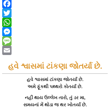
F
a
T
c
w
W
e
i
h
M
b
t
a
e
M
o
t
t
s
e
E
હવે શ્વાસમાં ટાંકણા જોતર્યા છે.
o
e
s
s
s
m
k
r
A
e
s
a
હવે શ્વાસમાં ટાંકણા જોતર્યા છે.
અમે ફૂંકથી પથ્થરો કોતર્યા છે.
p
n
a
i
નહીં થાય ઉલ્લેખ તારો, તું ડર મા,
p
g
g
l
સમયનાં મેં થોડા જ થર ખોતર્યા છે.
e
e