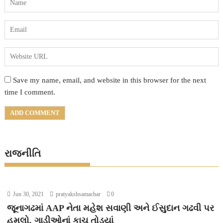
Save my name, email, and website in this browser for the next
time I comment.
રાજનીતિ
Jun 30, 2021
pratyakshsamachar
0
જૂનાગઢમાં AAP નેતા મહેશ સવાણી અને ઈસુદાન ગઢવી પર
હુમલો, ગાડીઓનાં કાચ તોડ્યાં