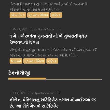
સેઝલો મિલોઝે લખ્યું છે કે: મોટે ભાગે પુરુષોએ જ લખેલી
કવિતાઓમાં મને રસ પડતો નથી, પણ...
ઓપન વિન્ડો
પ્રત્યક્ષ સ્પેશિયલ
સાહિત્ય
May 4, 2021
Dr. Bhavik Merja
0
૧ મે : ગૌરવવંતા ગુજરાતીઓએ ગુજરાતીપૂર્વક
ઉજવવાનો દિવસ
બીજું વિશ્ર્વયુદ્ધ પુરૂ થયા બાદ કેબિનેટ મિશન યોજના મુજબ વર્ષ
૧૯૪૬માં વચગાળાની સરકાર રચવામાં આવી. લોર્ડ...
Featured
પ્રત્યક્ષ સ્પેશિયલ
સાહિત્ય
ટેક્નોલોજી
Jul 4, 2021
pratyakshsamachar
0
કોરોના વેક્સિનનું સર્ટિફિકેટ તમારા મોબાઈલમાં જ
છે, આ રીતે મેળવો સર્ટિફિકેટ