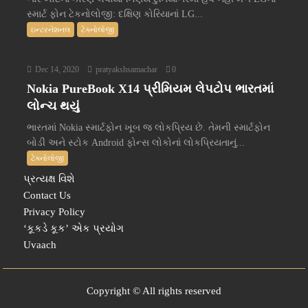
સ્માર્ટ ફોન ટેકનોલોજી: દક્ષિણ કોરિયાનાં LG...
ઇન્ટરનેશનલ
ટેક્નોલોજી
Dec 14, 2020
pratyakshsamachar
0
Nokia PureBook X14 પ્રીમિયમ લેપટોપ ભારતમાં
લોન્ચ થયું
ભારતમાં Nokia સ્માર્ટફોન ખૂબ જ લોકપ્રિય છે. તેમની સ્માર્ટફોન
બોડી અને સ્ટોક Android ફોન્સ લોકોનાં લોકપ્રિયતાનું...
ટેક્નોલોજી
પ્રત્યક્ષ વિશે
Contact Us
Privacy Policy
‘કૂકડે કૂક’ એક પ્રયોગ
Uvaach
Copyright © All rights reserved