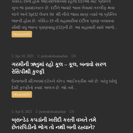
કોવિડ-19ના હોમ આઇસોલેશનમાં રહેલા દર્દીઓ માટે પ્રોનિંગ
ખુબ જ ફાયદાકારક છે. દર્દીને જ્યારે શ્વાસ લેવામાં તકલીફ થવા
લાગે અને SpO2 લેવલ 94 થી નીચે જાય માત્ર ત્યારે જ પ્રોનિંગ
જરૂરી હોય છે. કોવિડ-19 ની મહામારીમાં દર્દીના પ્રાણ બચાવવા
સૌથી વધુ જરૂર પ્રાણવાયુ (O2)ની છે. આ મહામારી સામે આજે...
લાઇફસ્ટાઈલ
Apr 10, 2021
pratyakshsamachar
0
ગરમીની ઋતુમાં રહો કૂલ – કૂલ, બનાવો સરળ
રેસિપીથી કુલ્ફી
ઉનાળાની સીઝનમાં દરેકને કોલ્ડ આઈસ્ક્રીમ ગમે છે. પરંતુ ઘરેલું
દેશી કુલ્ફીનો સ્વાદ અલગ છે. જો તમે...
લાઇફસ્ટાઈલ
Apr 9, 2021
pratyakshsamachar
0
બ્રાન્ડેડ કપડાંની ખરીદી કરતી વખતે તમે
છેતરપિંડીનો ભોગ તો નથી બની રહ્યાને?