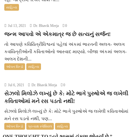
સાહિત્ય
Jul 13, 2021
Dr. Bhavik Merja
0
જન્મ આપવો એ એકમાત્ર જ છે સત્યનું સર્જન!
તો આપણે કવિયિત્રીવિશ્વનાં પહેલાં અંકમાં ભારતની અલગ- અલગ
કવયિત્રીઓની કવિતાઓનો આસ્વાદ માણ્યો. બીજા અંકમાં અલગ-
અલગ દેશની...
ઓપન વિન્ડો
સાહિત્ય
Jul 6, 2021
Dr. Bhavik Merja
0
સેઝલો મિલોઝે લખ્યું છે કે: મોટે ભાગે પુરુષોએ જ લખેલી
કવિતાઓમાં મને રસ પડતો નથી!
સેઝલો મિલોઝે લખ્યું છે કે: મોટે ભાગે પુરુષોએ જ લખેલી કવિતાઓમાં
મને રસ પડતો નથી, પણ...
ઓપન વિન્ડો
પ્રત્યક્ષ સ્પેશિયલ
સાહિત્ય
ONE THOUGHT TO “હવે શ્વાસમાં ટાંકણા જોતર્યા છે.”