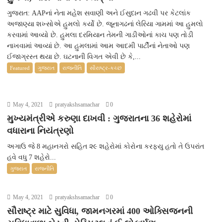
ગુજરાત: AAPનાં નેતા મહેશ સવાણી અને ઈસુદાન ગઢવી પર કેટલાંક
અજાણ્યા શખ્સોએ હુમલો કર્યો છે. જૂનાગઢનાં લેરિયા ગામમાં આ હુમલો
કરવામાં આવ્યો છે. હુમલા દરમિયાન તેમની ગાડીઓનાં કાચ પણ તોડી
નાખવામાં આવ્યાં છે. આ હુમલામાં આમ આદમી પાર્ટીનાં નેતાઓ પણ
ઈજાગ્રસ્ત થયા છે. ઘટનાની વિગત એવી છે કે,...
Featured
ગુજરાત
રાજનીતિ
સૌરાષ્ટ્ર-કચ્છ
May 4, 2021
pratyakshsamachar
0
મુખ્યમંત્રીએ કરુણા દાખવી : ગુજરાતના 36 શહેરોમાં
વધારાના નિયંત્રણો
અગાઉ જે 8 મહાનગરો સહિત ૨૯ શહેરોમાં કોરોના કરફ્યુ હતો તે ઉપરાંત
હવે વધુ 7 શહેરો...
ગુજરાત
રાજનીતિ
May 4, 2021
pratyakshsamachar
0
સૌરાષ્ટ્ર માટે સુવિધા, જામનગરમાં 400 ઓક્સિજનની