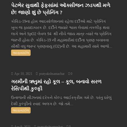
પેટભેર સુવાથી ફેફસાંમાં ઑક્સીજન ઝડપથી મળે
છે! જાણો શું છે પ્રોનિંગ ?
કોવિડ-19ના હોમ આઇસોલેશનમાં રહેલા દર્દીઓ માટે પ્રોનિંગ
ખુબ જ ફાયદાકારક છે. દર્દીને જ્યારે શ્વાસ લેવામાં તકલીફ થવા
લાગે અને SpO2 લેવલ 94 થી નીચે જાય માત્ર ત્યારે જ પ્રોનિંગ
જરૂરી હોય છે. કોવિડ-19 ની મહામારીમાં દર્દીના પ્રાણ બચાવવા
સૌથી વધુ જરૂર પ્રાણવાયુ (O2)ની છે. આ મહામારી સામે આજે...
લાઇફસ્ટાઈલ
Apr 10, 2021
pratyakshsamachar
0
ગરમીની ઋતુમાં રહો કૂલ – કૂલ, બનાવો સરળ
રેસિપીથી કુલ્ફી
ઉનાળાની સીઝનમાં દરેકને કોલ્ડ આઈસ્ક્રીમ ગમે છે. પરંતુ ઘરેલું
દેશી કુલ્ફીનો સ્વાદ અલગ છે. જો તમે...
લાઇફસ્ટાઈલ
Apr 9, 2021
pratyakshsamachar
0