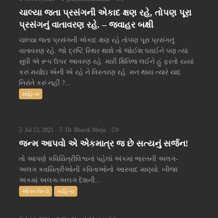
ચાલ્યા જતા પ્રસંગની એકાદ ક્ષણ રહે, તોપણ પૂરા
પ્રસંગનું વાતાવરણ રહે. – જવાહર બક્ષી
ચાલ્યા જતા પ્રસંગની એકાદ ક્ષણ રહે તોપણ પૂરા પ્રસંગનું
વાતાવરણ રહે. જો દ્રષ્ટિ સ્થિર થાશે તો જોઈશ ધરાઈને પણ ત્યાં
સુધી એ રૂપ ઉપર આવરણ રહે. મારી ક્ષિતિજ લઈને હું ફરતો રહ્યાં
કરું મર્યાદા એની એ રહે ને વિસ્તરણ રહે. મન થાય ત્યારે યાદ
નિરાંતે કરું નહીં ?...
સાહિત્ય
Jul 13, 2021
Dr. Bhavik Merja
0
જન્મ આપવો એ એકમાત્ર જ છે સત્યનું સર્જન!
તો આપણે કવિયિત્રીવિશ્વનાં પહેલાં અંકમાં ભારતની અલગ-
અલગ કવયિત્રીઓની કવિતાઓનો આસ્વાદ માણ્યો. બીજા
અંકમાં અલગ-અલગ દેશની...
ઓપન વિન્ડો
સાહિત્ય