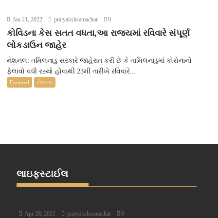
Jan 21, 2022
pratyakshsamachar
0
કોવિડના કેસ સતત વધતા,આ રાજ્યમાં રવિવારે સંપૂર્ણ
લોકડાઉન જાહેર
નેશનલ: તમિલનાડુ સરકારે જાહેરાત કરી છે કે તામિલનાડુમાં કોરોનાનો
ફેલાવો વધી રહ્યો હોવાથી 23મી તારીખે રવિવારે...
Featured
નેશનલ
લાઇફસ્ટાઈલ
Apr 28, 2021
pratyakshsamachar
0