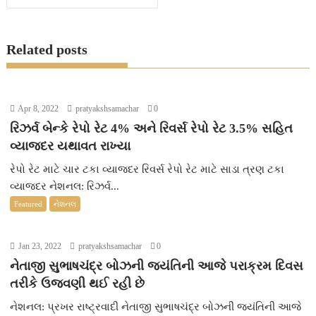
o
e
A
n
g
o
r
p
g
e
Related posts
k
p
e
r
Apr 8, 2022
pratyakshsamachar
0
રિઝર્વ બેન્કે રેપો રેટ 4% અને રિવર્સ રેપો રેટ 3.5% સહિત
વ્યાજદર યથાવત રાખ્યા
રેપો રેટ માટે ચાર ટકા વ્યાજદર રિવર્સ રેપો રેટ માટે સાડા ત્રણ ટકા
વ્યાજદર નેશનલ: રિઝર્વ...
Featured
નેશનલ
Jan 23, 2022
pratyakshsamachar
0
નેતાજી સુભાષચંદ્ર બોઝની જયંતિની આજે પરાક્રમ દિવસ
તરીકે ઉજવણી થઈ રહી છે
નેશનલ: પ્રખર રાષ્ટ્રવાદી નેતાજી સુભાષચંદ્ર બોઝની જયંતિની આજે