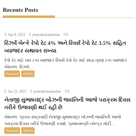
Recents Posts
Apr 8, 2022
pratyakshsamachar
0
રિઝર્વ બેન્કે રેપો રેટ 4% અને રિવર્સ રેપો રેટ 3.5% સહિત
વ્યાજદર યથાવત રાખ્યા
રેપો રેટ માટે ચાર ટકા વ્યાજદર રિવર્સ રેપો રેટ માટે સાડા ત્રણ ટકા વ્યાજદર
નેશનલ: રિઝર્વ...
Featured
નેશનલ
Jan 23, 2022
pratyakshsamachar
0
નેતાજી સુભાષચંદ્ર બોઝની જયંતિની આજે પરાક્રમ દિવસ
તરીકે ઉજવણી થઈ રહી છે
નેશનલ: પ્રખર રાષ્ટ્રવાદી નેતાજી સુભાષચંદ્ર બોઝની જયંતિની આજે
પરાક્રમ દિવસ તરીકે ઉજવણી કરાશે. પ્રધાનમંત્રી નરેન્દ્ર મોદી...
Featured
નેશનલ