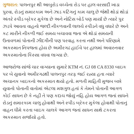
b
t
s
e
a
l
ગુજરાત:
પાલનપુર થી આબુરોડ વચ્ચેના રોડ પર હાલ વરસાદી ખાડા
પુરવા, રોડનું સમારકામ અને ઝાડ કટિંગનું કામ ચાલુ છે જેથી થોડાં થોડાં
o
e
A
n
g
અંતરે સ્પીડ બ્રેકર મુકેલા છે અને નોટિસ બોર્ડ પણ માર્યા છે ત્યારે પુર
o
r
p
g
e
ઝડપે આવતા વાહનો જલ્દી નીકળવાની લાલચે સ્પીડને વધુ વધારે છે અને
કટ મારીને નીકળી જઈ સમય બચાવવા જતા એ થોડાં સમયની
k
p
e
ઉતાવળમાં પોતાની ઝીંદગીની પણ પરવાહ કરતા નથી અને પરિણામે
r
અકસ્માત નિપજતા હોય છે અમીરગઢ હાઈવે પર હાલમાં અવારનવાર
અકસ્માતોના કિસ્સા વધવા લાગ્યા છે.
આજરોજ સાંજે ચાર વાગ્યાના સુમારે KTM નં. GJ 08 CA 8330 બાઇક
પર બે યુવાનો અમીરગઢથી પાલનપુર તરફ જઈ રહ્યા હતા ત્યારે
અચાનક બાઇકનો અકસ્માત થયો હતો. મળતી માહિતી મુજબ બન્ને
યુવાનો પોતાની વાતોમાં એટલા મશગુલ હતાં કે તેમને પોતાની આગળ
કોઈ સાધન છે કે નહીં તે પણ કદાચ જોયું નહિ હોય આગળ જતાં સાધને
રોડનું સમારકામ ચાલુ હોવાથી અને સ્પીડ બ્રેકર મુકેલા હોવાથી પોતાનું
વાહન ધીમે કરતા બાઇક ચાલકે આગળ જતાં સાધન સાથે ટકરતા
અકસ્માત સર્જાયો હતો.