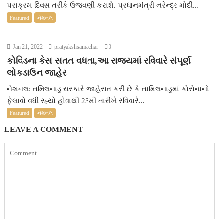
પરાક્રમ દિવસ તરીકે ઉજવણી કરાશે. પ્રધાનમંત્રી નરેન્દ્ર મોદી...
Featured
નેશનલ
Jan 21, 2022
pratyakshsamachar
0
કોવિડના કેસ સતત વધતા,આ રાજ્યમાં રવિવારે સંપૂર્ણ
લોકડાઉન જાહેર
નેશનલ: તમિલનાડુ સરકારે જાહેરાત કરી છે કે તામિલનાડુમાં કોરોનાનો
ફેલાવો વધી રહ્યો હોવાથી 23મી તારીખે રવિવારે...
Featured
નેશનલ
LEAVE A COMMENT