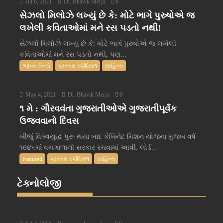
Jul 6, 2021
Dr. Bhavik Merja
0
સેઝલો મિલોઝે લખ્યું છે કે: મોટે ભાગે પુરુષોએ જ
લખેલી કવિતાઓમાં મને રસ પડતો નથી!
સેઝલો મિલોઝે લખ્યું છે કે: મોટે ભાગે પુરુષોએ જ લખેલી
કવિતાઓમાં મને રસ પડતો નથી, પણ...
ઓપન વિન્ડો
પ્રત્યક્ષ સ્પેશિયલ
સાહિત્ય
May 4, 2021
Dr. Bhavik Merja
0
૧ મે : ગૌરવવંતા ગુજરાતીઓએ ગુજરાતીપૂર્વક
ઉજવવાનો દિવસ
બીજું વિશ્ર્વયુદ્ધ પુરૂ થયા બાદ કેબિનેટ મિશન યોજના મુજબ વર્ષ
૧૯૪૬માં વચગાળાની સરકાર રચવામાં આવી. લોર્ડ...
Featured
પ્રત્યક્ષ સ્પેશિયલ
સાહિત્ય
ટેક્નોલોજી