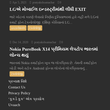
Apr 5, 2021
pratyakshsamachar
0
LGએ મોબાઈલ ઇન્ડસ્ટ્રીમાંથી લીધી EXIT
ભારે ખોટનાં કારણે લેવાયો નિર્ણય દુનિયાભરમાં હવે નહીં મળે LGનાં
સ્માર્ટ ફોન ટેકનોલોજી: દક્ષિણ કોરિયાનાં LG...
ઇન્ટરનેશનલ
ટેક્નોલોજી
Dec 14, 2020
pratyakshsamachar
0
Nokia PureBook X14 પ્રીમિયમ લેપટોપ ભારતમાં
લોન્ચ થયું
ભારતમાં Nokia સ્માર્ટફોન ખૂબ જ લોકપ્રિય છે. તેમની સ્માર્ટફોન
બોડી અને સ્ટોક Android ફોન્સ લોકોનાં લોકપ્રિયતાનું...
ટેક્નોલોજી
પ્રત્યક્ષ વિશે
Contact Us
Privacy Policy
‘કૂકડે કૂક’ એક પ્રયોગ
Uvaach