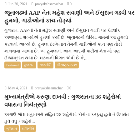
Jun 30, 2021
pratyakshsamachar
0
જૂનાગઢમાં AAP નેતા મહેશ સવાણી અને ઈસુદાન ગઢવી પર
હુમલો, ગાડીઓનાં કાચ તોડ્યાં
ગુજરાત: AAPનાં નેતા મહેશ સવાણી અને ઈસુદાન ગઢવી પર કેટલાંક
અજાણ્યા શખ્સોએ હુમલો કર્યો છે. જૂનાગઢનાં લેરિયા ગામમાં આ હુમલો
કરવામાં આવ્યો છે. હુમલા દરમિયાન તેમની ગાડીઓનાં કાચ પણ તોડી
નાખવામાં આવ્યાં છે. આ હુમલામાં આમ આદમી પાર્ટીનાં નેતાઓ પણ
ઈજાગ્રસ્ત થયા છે. ઘટનાની વિગત એવી છે કે,...
Featured
ગુજરાત
રાજનીતિ
સૌરાષ્ટ્ર-કચ્છ
May 4, 2021
pratyakshsamachar
0
મુખ્યમંત્રીએ કરુણા દાખવી : ગુજરાતના 36 શહેરોમાં
વધારાના નિયંત્રણો
અગાઉ જે 8 મહાનગરો સહિત ૨૯ શહેરોમાં કોરોના કરફ્યુ હતો તે ઉપરાંત
હવે વધુ 7 શહેરો...
ગુજરાત
રાજનીતિ