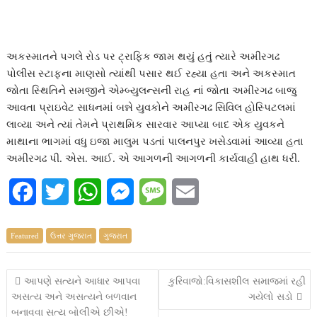
અકસ્માતને પગલે રોડ પર ટ્રાફિક જામ થયું હતું ત્યારે અમીરગઢ
પોલીસ સ્ટાફના માણસો ત્યાંથી પસાર થઈ રહ્યા હતા અને અકસ્માત
જોતા સ્થિતિને સમજીને એમ્બ્યુલન્સની રાહ નાં જોતા અમીરગઢ બાજુ
આવતા પ્રાઇવેટ સાધનમાં બન્ને યુવકોને અમીરગઢ સિવિલ હોસ્પિટલમાં
લાવ્યા અને ત્યાં તેમને પ્રાથમિક સારવાર આપ્યા બાદ એક યુવકને
માથાના ભાગમાં વધુ ઇજા માલુમ પડતાં પાલનપુર ખસેડવામાં આવ્યા હતા
અમીરગઢ પી. એસ. આઈ. એ આગળની આગળની કાર્યવાહી હાથ ધરી.
F
T
W
M
M
E
a
w
h
e
e
m
Featured
ઉત્તર ગુજરાત
ગુજરાત
c
i
a
s
s
a
e
t
t
s
s
i
Post
આપણે સત્યને આધાર આપવા
કુરિવાજો:વિકાસશીલ સમાજમાં રહી
અસત્ય અને અસત્યને બળવાન
ગયેલો સડો
b
t
s
e
a
l
navigation
બનાવવા સત્ય બોલીએ છીએ!