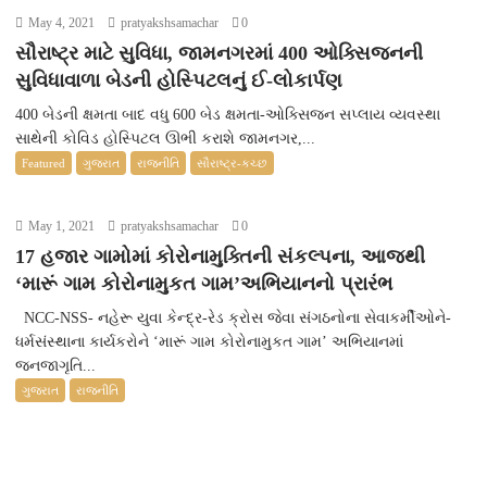
May 4, 2021
pratyakshsamachar
0
સૌરાષ્ટ્ર માટે સુવિધા, જામનગરમાં 400 ઓક્સિજનની
સુવિધાવાળા બેડની હોસ્પિટલનું ઈ-લોકાર્પણ
400 બેડની ક્ષમતા બાદ વધુ 600 બેડ ક્ષમતા-ઓક્સિજન સપ્લાય વ્યવસ્થા
સાથેની કોવિડ હોસ્પિટલ ઊભી કરાશે જામનગર,...
Featured
ગુજરાત
રાજનીતિ
સૌરાષ્ટ્ર-કચ્છ
May 1, 2021
pratyakshsamachar
0
17 હજાર ગામોમાં કોરોનામુક્તિની સંકલ્પના, આજથી
‘મારૂં ગામ કોરોનામુકત ગામ’અભિયાનનો પ્રારંભ
NCC-NSS- નહેરૂ યુવા કેન્દ્ર-રેડ ક્રોસ જેવા સંગઠનોના સેવાકર્મીઓને-
ધર્મસંસ્થાના કાર્યકરોને ‘મારૂં ગામ કોરોનામુકત ગામ’ અભિયાનમાં
જનજાગૃતિ...
ગુજરાત
રાજનીતિ