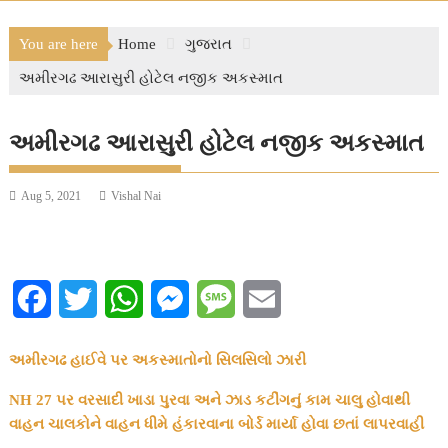
You are here
Home
ગુજરાત
અમીરગઢ આરાસુરી હોટેલ નજીક અકસ્માત
અમીરગઢ આરાસુરી હોટેલ નજીક અકસ્માત
Aug 5, 2021
Vishal Nai
F
T
W
M
M
E
a
w
h
e
e
m
અમીરગઢ હાઈવે પર અકસ્માતોનો સિલસિલો ઝારી
c
i
a
s
s
a
NH 27 પર વરસાદી ખાડા પુરવા અને ઝાડ કટીંગનું કામ ચાલુ હોવાથી
e
t
t
s
s
i
વાહન ચાલકોને વાહન ધીમે હંકારવાના બોર્ડ માર્યા હોવા છતાં લાપરવાહી