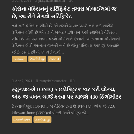
Jul 4, 2021
pratyakshsamachar
0
કોરોના વેક્સિનનું સર્ટિફિકેટ તમારા મોબાઈલમાં જ
છે, આ રીતે મેળવો સર્ટિફિકેટ
તમે કઈ વેક્સિન લીધી છે એ તમને ખબર પડશે તમે કઈ તારીખે
વેક્સિન લીધી છે એ તમને ખબર પડશે તમે ક્યાં સ્થળેથી વેક્સિન
લીધી છે એ પણ ખબર પડશે કોરોનાને ફેલાતો અટકાવવા કોરીનાની
વેક્સિન લેવી અત્યંત જરૂરી બને છે જેનું પરિણામ આપણે અત્યારે
જોઈ રહ્યા છીએ કે કોરોનાનાં...
Featured
ટેક્નોલોજી
નેશનલ
Apr 7, 2021
pratyakshsamachar
0
હ્યુન્ડાઇએ IONIQ 5 ઇલેક્ટ્રિક કાર કરી લોન્ચ,
એક જ વખત ચાર્જ કરવા પર ચાલશે 430 કિલોમીટર
ટેકનોલોજી: IONIQ 5 બે વેરિયન્ટમાં ઉપલબ્ધ છે. એક જે 72.6
kilowatt-hour (kWh)ની બેટરી અને બીજી જે...
ઇન્ટરનેશનલ
ટેક્નોલોજી