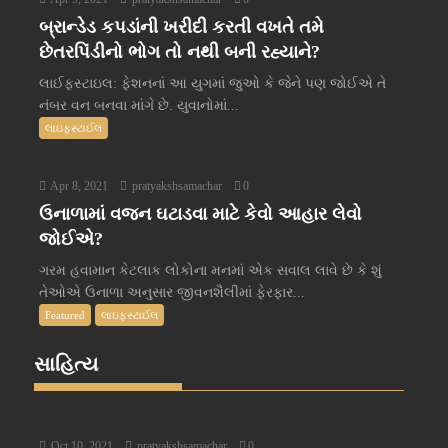
બ્રાન્ડેડ કપડાંની ખરીદી કરતી વખતે તમે
છેતરપિંડીનો ભોગ તો નથી બની રહ્યાને?
લાઈફસ્ટાઇલ: ફેશનનાં આ યુગમાં જુઓ કે જેને પણ જોઈએ તે
નંબર વન બનવા માંગે છે. યુવાનોમાં...
લાઇફસ્ટાઈલ
Apr 8, 2021
pratyakshsamachar
0
ઉનાળામાં વજન ઘટાડવા માટે કેવો આહાર લેવો
જોઈએ?
ગરમ હવામાન કેટલાક લોકોના મનમાં એક સવાલ લાવે છે કે શું
તેઓએ ઉનાળા અનુસાર જીવનશૈલીમાં ફેરફાર...
Featured
લાઇફસ્ટાઈલ
સાહિત્ય
Oct 10, 2021
pratyakshsamachar
0