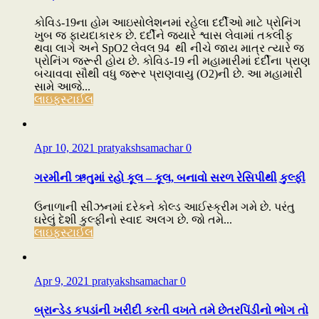
કોવિડ-19ના હોમ આઇસોલેશનમાં રહેલા દર્દીઓ માટે પ્રોનિંગ
ખુબ જ ફાયદાકારક છે. દર્દીને જ્યારે શ્વાસ લેવામાં તકલીફ
થવા લાગે અને SpO2 લેવલ 94 થી નીચે જાય માત્ર ત્યારે જ
પ્રોનિંગ જરૂરી હોય છે. કોવિડ-19 ની મહામારીમાં દર્દીના પ્રાણ
બચાવવા સૌથી વધુ જરૂર પ્રાણવાયુ (O2)ની છે. આ મહામારી
સામે આજે...
લાઇફસ્ટાઈલ
Apr 10, 2021
pratyakshsamachar
0
ગરમીની ઋતુમાં રહો કૂલ – કૂલ, બનાવો સરળ રેસિપીથી કુલ્ફી
ઉનાળાની સીઝનમાં દરેકને કોલ્ડ આઈસ્ક્રીમ ગમે છે. પરંતુ
ઘરેલું દેશી કુલ્ફીનો સ્વાદ અલગ છે. જો તમે...
લાઇફસ્ટાઈલ
Apr 9, 2021
pratyakshsamachar
0
બ્રાન્ડેડ કપડાંની ખરીદી કરતી વખતે તમે છેતરપિંડીનો ભોગ તો