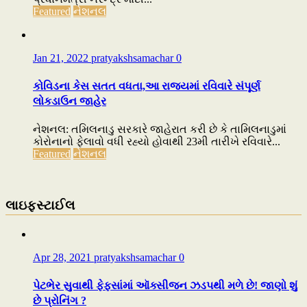
Featured
નેશનલ
Jan 21, 2022
pratyakshsamachar
0
કોવિડના કેસ સતત વધતા,આ રાજ્યમાં રવિવારે સંપૂર્ણ
લોકડાઉન જાહેર
નેશનલ: તમિલનાડુ સરકારે જાહેરાત કરી છે કે તામિલનાડુમાં
કોરોનાનો ફેલાવો વધી રહ્યો હોવાથી 23મી તારીખે રવિવારે...
Featured
નેશનલ
લાઇફસ્ટાઈલ
Apr 28, 2021
pratyakshsamachar
0
પેટભેર સુવાથી ફેફસાંમાં ઑક્સીજન ઝડપથી મળે છે! જાણો શું
છે પ્રોનિંગ ?