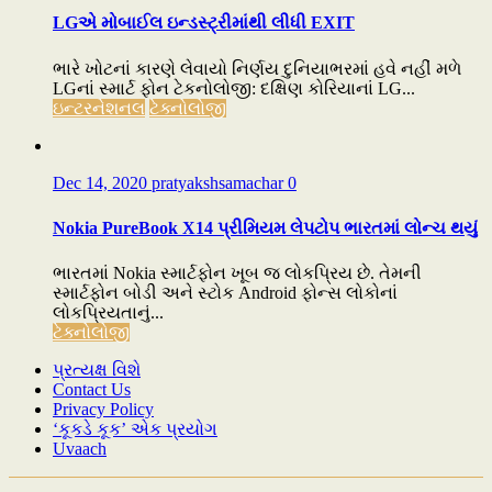
LGએ મોબાઈલ ઇન્ડસ્ટ્રીમાંથી લીધી EXIT
ભારે ખોટનાં કારણે લેવાયો નિર્ણય દુનિયાભરમાં હવે નહીં મળે
LGનાં સ્માર્ટ ફોન ટેકનોલોજી: દક્ષિણ કોરિયાનાં LG...
ઇન્ટરનેશનલ
ટેક્નોલોજી
Dec 14, 2020
pratyakshsamachar
0
Nokia PureBook X14 પ્રીમિયમ લેપટોપ ભારતમાં લોન્ચ થયું
ભારતમાં Nokia સ્માર્ટફોન ખૂબ જ લોકપ્રિય છે. તેમની
સ્માર્ટફોન બોડી અને સ્ટોક Android ફોન્સ લોકોનાં
લોકપ્રિયતાનું...
ટેક્નોલોજી
પ્રત્યક્ષ વિશે
Contact Us
Privacy Policy
‘કૂકડે કૂક’ એક પ્રયોગ
Uvaach