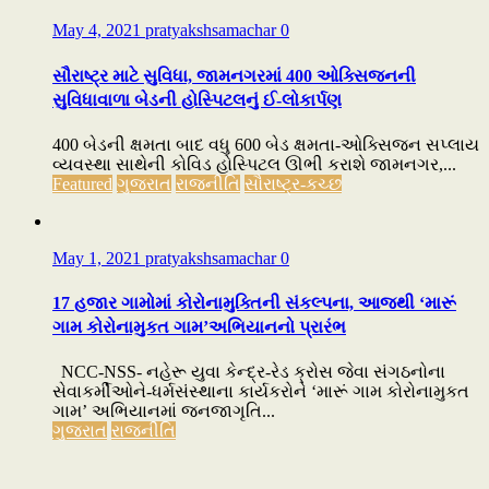
May 4, 2021
pratyakshsamachar
0
સૌરાષ્ટ્ર માટે સુવિધા, જામનગરમાં 400 ઓક્સિજનની
સુવિધાવાળા બેડની હોસ્પિટલનું ઈ-લોકાર્પણ
400 બેડની ક્ષમતા બાદ વધુ 600 બેડ ક્ષમતા-ઓક્સિજન સપ્લાય
વ્યવસ્થા સાથેની કોવિડ હોસ્પિટલ ઊભી કરાશે જામનગર,...
Featured
ગુજરાત
રાજનીતિ
સૌરાષ્ટ્ર-કચ્છ
May 1, 2021
pratyakshsamachar
0
17 હજાર ગામોમાં કોરોનામુક્તિની સંકલ્પના, આજથી ‘મારૂં
ગામ કોરોનામુકત ગામ’અભિયાનનો પ્રારંભ
NCC-NSS- નહેરૂ યુવા કેન્દ્ર-રેડ ક્રોસ જેવા સંગઠનોના
સેવાકર્મીઓને-ધર્મસંસ્થાના કાર્યકરોને ‘મારૂં ગામ કોરોનામુકત
ગામ’ અભિયાનમાં જનજાગૃતિ...
ગુજરાત
રાજનીતિ