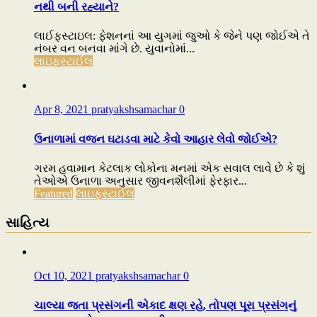
નથી બની રહ્યાને?
લાઈફસ્ટાઇલ: ફેશનનાં આ યુગમાં જુઓ કે જેને પણ જોઈએ તે
નંબર વન બનવા માંગે છે. યુવાનોમાં...
લાઇફસ્ટાઈલ
Apr 8, 2021
pratyakshsamachar
0
ઉનાળામાં વજન ઘટાડવા માટે કેવો આહાર લેવો જોઈએ?
ગરમ હવામાન કેટલાક લોકોના મનમાં એક સવાલ લાવે છે કે શું
તેઓએ ઉનાળા અનુસાર જીવનશૈલીમાં ફેરફાર...
Featured
લાઇફસ્ટાઈલ
સાહિત્ય
Oct 10, 2021
pratyakshsamachar
0
ચાલ્યા જતા પ્રસંગની એકાદ ક્ષણ રહે, તોપણ પૂરા પ્રસંગનું