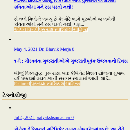
સેઝલો મિલોઝે લખ્યું છે કે: મોટે ભાગે પુરુષોએ જ લખેલી
કવિતાઓમાં મને રસ પડતો નથી!
સેઝલો મિલોઝે લખ્યું છે કે: મોટે ભાગે પુરુષોએ જ લખેલી
કવિતાઓમાં મને રસ પડતો નથી, પણ...
ઓપન વિન્ડો
પ્રત્યક્ષ સ્પેશિયલ
સાહિત્ય
May 4, 2021
Dr. Bhavik Merja
0
૧ મે : ગૌરવવંતા ગુજરાતીઓએ ગુજરાતીપૂર્વક ઉજવવાનો દિવસ
બીજું વિશ્ર્વયુદ્ધ પુરૂ થયા બાદ કેબિનેટ મિશન યોજના મુજબ
વર્ષ ૧૯૪૬માં વચગાળાની સરકાર રચવામાં આવી. લોર્ડ...
Featured
પ્રત્યક્ષ સ્પેશિયલ
સાહિત્ય
ટેક્નોલોજી
Jul 4, 2021
pratyakshsamachar
0
કોરોના વેક્સિનનું સર્ટિફિકેટ તમારા મોબાઈલમાં જ છે, આ રીતે