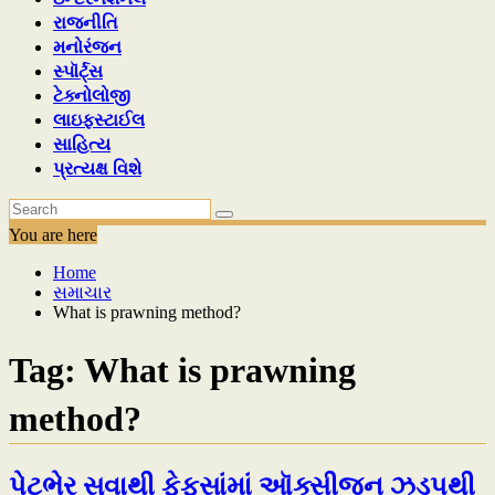
રાજનીતિ
મનોરંજન
સ્પૉર્ટ્સ
ટેક્નોલોજી
લાઇફસ્ટાઈલ
સાહિત્ય
પ્રત્યક્ષ વિશે
You are here
Home
સમાચાર
What is prawning method?
Tag:
What is prawning
method?
પેટભેર સુવાથી ફેફસાંમાં ઑક્સીજન ઝડપથી