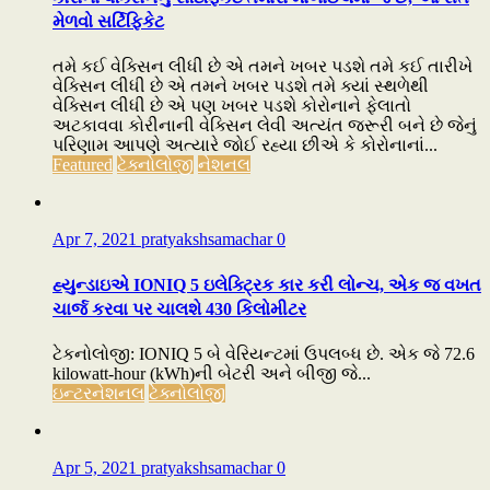
મેળવો સર્ટિફિકેટ
તમે કઈ વેક્સિન લીધી છે એ તમને ખબર પડશે તમે કઈ તારીખે
વેક્સિન લીધી છે એ તમને ખબર પડશે તમે ક્યાં સ્થળેથી
વેક્સિન લીધી છે એ પણ ખબર પડશે કોરોનાને ફેલાતો
અટકાવવા કોરીનાની વેક્સિન લેવી અત્યંત જરૂરી બને છે જેનું
પરિણામ આપણે અત્યારે જોઈ રહ્યા છીએ કે કોરોનાનાં...
Featured
ટેક્નોલોજી
નેશનલ
Apr 7, 2021
pratyakshsamachar
0
હ્યુન્ડાઇએ IONIQ 5 ઇલેક્ટ્રિક કાર કરી લોન્ચ, એક જ વખત
ચાર્જ કરવા પર ચાલશે 430 કિલોમીટર
ટેકનોલોજી: IONIQ 5 બે વેરિયન્ટમાં ઉપલબ્ધ છે. એક જે 72.6
kilowatt-hour (kWh)ની બેટરી અને બીજી જે...
ઇન્ટરનેશનલ
ટેક્નોલોજી
Apr 5, 2021
pratyakshsamachar
0