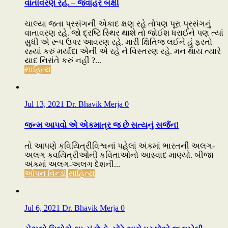
વાતાવરણ રહે. – જવાહર બક્ષી
ચાલ્યા જતા પ્રસંગની એકાદ ક્ષણ રહે તોપણ પૂરા પ્રસંગનું
વાતાવરણ રહે. જો દ્રષ્ટિ સ્થિર થાશે તો જોઈશ ધરાઈને પણ ત્યાં
સુધી એ રૂપ ઉપર આવરણ રહે. મારી ક્ષિતિજ લઈને હું ફરતો
રહ્યાં કરું મર્યાદા એની એ રહે ને વિસ્તરણ રહે. મન થાય ત્યારે
યાદ નિરાંતે કરું નહીં ?...
સાહિત્ય
Jul 13, 2021
Dr. Bhavik Merja
0
જન્મ આપવો એ એકમાત્ર જ છે સત્યનું સર્જન!
તો આપણે કવિયિત્રીવિશ્વનાં પહેલાં અંકમાં ભારતની અલગ-
અલગ કવયિત્રીઓની કવિતાઓનો આસ્વાદ માણ્યો. બીજા
અંકમાં અલગ-અલગ દેશની...
ઓપન વિન્ડો
સાહિત્ય
Jul 6, 2021
Dr. Bhavik Merja
0