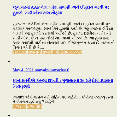
જૂનાગઢમાં AAP નેતા મહેશ સવાણી અને ઈસુદાન ગઢવી પર
હુમલો, ગાડીઓનાં કાચ તોડ્યાં
ગુજરાત: AAPનાં નેતા મહેશ સવાણી અને ઈસુદાન ગઢવી પર
કેટલાંક અજાણ્યા શખ્સોએ હુમલો કર્યો છે. જૂનાગઢનાં લેરિયા
ગામમાં આ હુમલો કરવામાં આવ્યો છે. હુમલા દરમિયાન તેમની
ગાડીઓનાં કાચ પણ તોડી નાખવામાં આવ્યાં છે. આ હુમલામાં
આમ આદમી પાર્ટીનાં નેતાઓ પણ ઈજાગ્રસ્ત થયા છે. ઘટનાની
વિગત એવી છે કે,...
Featured
ગુજરાત
રાજનીતિ
સૌરાષ્ટ્ર-કચ્છ
May 4, 2021
pratyakshsamachar
0
મુખ્યમંત્રીએ કરુણા દાખવી : ગુજરાતના 36 શહેરોમાં વધારાના
નિયંત્રણો
અગાઉ જે 8 મહાનગરો સહિત ૨૯ શહેરોમાં કોરોના કરફ્યુ હતો
તે ઉપરાંત હવે વધુ 7 શહેરો...
ગુજરાત
રાજનીતિ