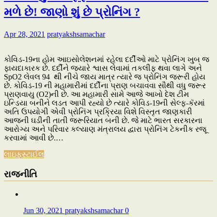
મળે છે! જાણો શું છે પ્રોનિંગ ?
Apr 28, 2021
pratyakshsamachar
કોવિડ-19ના હોમ આઇસોલેશનમાં રહેલા દર્દીઓ માટે પ્રોનિંગ ખુબ જ
ફાયદાકારક છે. દર્દીને જ્યારે શ્વાસ લેવામાં તકલીફ થવા લાગે અને
SpO2 લેવલ 94 થી નીચે જાય માત્ર ત્યારે જ પ્રોનિંગ જરૂરી હોય
છે. કોવિડ-19 ની મહામારીમાં દર્દીના પ્રાણ બચાવવા સૌથી વધુ જરૂર
પ્રાણવાયુ (O2)ની છે. આ મહામારી સામે આજે આખો દેશ ટીમ
ઇન્ડિયા બનીને લડત આપી રહ્યો છે ત્યારે કોવિડ-19ની સેલ્ફ-કૅરમાં
અતિ ઉપયોગી એવી પ્રોનિંગ પ્રક્રિયા વિશે વિસ્તૃત જાણકારી
આજની ઘડીની તાતી જરૂરિયાત બની છે. જે માટે ભારત સરકારના
આરોગ્ય અને પરિવાર કલ્યાણ મંત્રાલય દ્વારા પ્રોનિંગ ટેકનીક રજૂ
કરવામાં આવી છે.…
લાઇફસ્ટાઈલ
રાજનીતિ
Jun 30, 2021
pratyakshsamachar
0