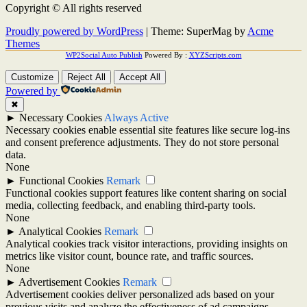
Copyright © All rights reserved
Proudly powered by WordPress
|
Theme: SuperMag by
Acme
Themes
WP2Social Auto Publish
Powered By :
XYZScripts.com
Customize
Reject All
Accept All
Powered by
✖
►
Necessary Cookies
Always Active
Necessary cookies enable essential site features like secure log-ins
and consent preference adjustments. They do not store personal
data.
None
►
Functional Cookies
Remark
Functional cookies support features like content sharing on social
media, collecting feedback, and enabling third-party tools.
None
►
Analytical Cookies
Remark
Analytical cookies track visitor interactions, providing insights on
metrics like visitor count, bounce rate, and traffic sources.
None
►
Advertisement Cookies
Remark
Advertisement cookies deliver personalized ads based on your
previous visits and analyze the effectiveness of ad campaigns.