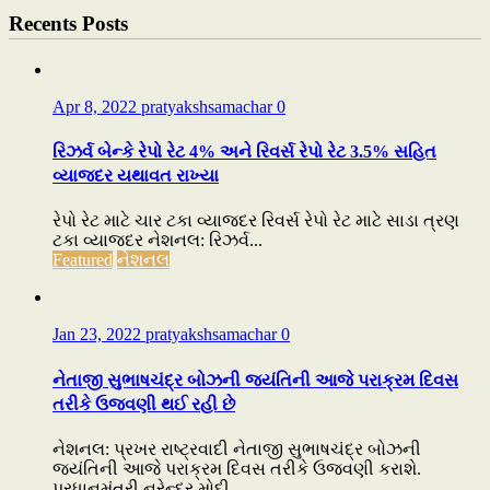
Recents Posts
Apr 8, 2022
pratyakshsamachar
0
રિઝર્વ બેન્કે રેપો રેટ 4% અને રિવર્સ રેપો રેટ 3.5% સહિત
વ્યાજદર યથાવત રાખ્યા
રેપો રેટ માટે ચાર ટકા વ્યાજદર રિવર્સ રેપો રેટ માટે સાડા ત્રણ
ટકા વ્યાજદર નેશનલ: રિઝર્વ...
Featured
નેશનલ
Jan 23, 2022
pratyakshsamachar
0
નેતાજી સુભાષચંદ્ર બોઝની જયંતિની આજે પરાક્રમ દિવસ
તરીકે ઉજવણી થઈ રહી છે
નેશનલ: પ્રખર રાષ્ટ્રવાદી નેતાજી સુભાષચંદ્ર બોઝની
જયંતિની આજે પરાક્રમ દિવસ તરીકે ઉજવણી કરાશે.
પ્રધાનમંત્રી નરેન્દ્ર મોદી...