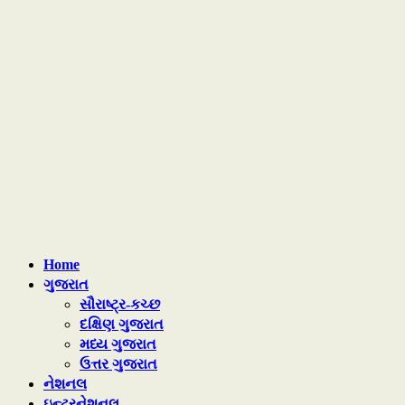
Home
ગુજરાત
સૌરાષ્ટ્ર-કચ્છ
દક્ષિણ ગુજરાત
મધ્ય ગુજરાત
ઉત્તર ગુજરાત
નેશનલ
ઇન્ટરનેશનલ