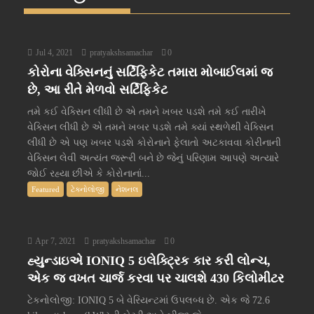
Jul 4, 2021
pratyakshsamachar
0
કોરોના વેક્સિનનું સર્ટિફિકેટ તમારા મોબાઈલમાં જ
છે, આ રીતે મેળવો સર્ટિફિકેટ
તમે કઈ વેક્સિન લીધી છે એ તમને ખબર પડશે તમે કઈ તારીખે
વેક્સિન લીધી છે એ તમને ખબર પડશે તમે ક્યાં સ્થળેથી વેક્સિન
લીધી છે એ પણ ખબર પડશે કોરોનાને ફેલાતો અટકાવવા કોરીનાની
વેક્સિન લેવી અત્યંત જરૂરી બને છે જેનું પરિણામ આપણે અત્યારે
જોઈ રહ્યા છીએ કે કોરોનાનાં...
Featured
ટેક્નોલોજી
નેશનલ
Apr 7, 2021
pratyakshsamachar
0
હ્યુન્ડાઇએ IONIQ 5 ઇલેક્ટ્રિક કાર કરી લોન્ચ,
એક જ વખત ચાર્જ કરવા પર ચાલશે 430 કિલોમીટર
ટેકનોલોજી: IONIQ 5 બે વેરિયન્ટમાં ઉપલબ્ધ છે. એક જે 72.6