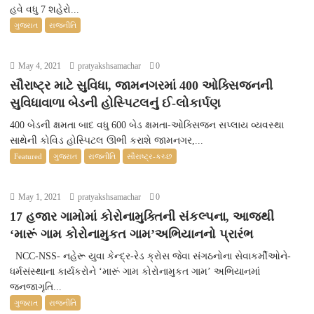
હવે વધુ 7 શહેરો...
ગુજરાત
રાજનીતિ
May 4, 2021
pratyakshsamachar
0
સૌરાષ્ટ્ર માટે સુવિધા, જામનગરમાં 400 ઓક્સિજનની
સુવિધાવાળા બેડની હોસ્પિટલનું ઈ-લોકાર્પણ
400 બેડની ક્ષમતા બાદ વધુ 600 બેડ ક્ષમતા-ઓક્સિજન સપ્લાય વ્યવસ્થા
સાથેની કોવિડ હોસ્પિટલ ઊભી કરાશે જામનગર,...
Featured
ગુજરાત
રાજનીતિ
સૌરાષ્ટ્ર-કચ્છ
May 1, 2021
pratyakshsamachar
0
17 હજાર ગામોમાં કોરોનામુક્તિની સંકલ્પના, આજથી
‘મારૂં ગામ કોરોનામુકત ગામ’અભિયાનનો પ્રારંભ
NCC-NSS- નહેરૂ યુવા કેન્દ્ર-રેડ ક્રોસ જેવા સંગઠનોના સેવાકર્મીઓને-
ધર્મસંસ્થાના કાર્યકરોને ‘મારૂં ગામ કોરોનામુકત ગામ’ અભિયાનમાં
જનજાગૃતિ...
ગુજરાત
રાજનીતિ