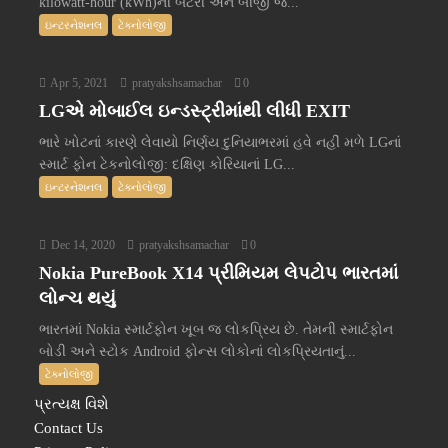
kilowatt-hour (kWh)ની બેટરી અને બીજી જે...
ઇન્ટરનેશનલ
ટેક્નોલોજી
Apr 5, 2021
pratyakshsamachar
0
LGએ મોબાઈલ ઇન્ડસ્ટ્રીમાંથી લીધી EXIT
ભારે ખોટનાં કારણે લેવાયો નિર્ણય દુનિયાભરમાં હવે નહીં મળે LGનાં
સ્માર્ટ ફોન ટેકનોલોજી: દક્ષિણ કોરિયાનાં LG...
ઇન્ટરનેશનલ
ટેક્નોલોજી
Dec 14, 2020
pratyakshsamachar
0
Nokia PureBook X14 પ્રીમિયમ લેપટોપ ભારતમાં
લોન્ચ થયું
ભારતમાં Nokia સ્માર્ટફોન ખૂબ જ લોકપ્રિય છે. તેમની સ્માર્ટફોન
બોડી અને સ્ટોક Android ફોન્સ લોકોનાં લોકપ્રિયતાનું...
ટેક્નોલોજી
પ્રત્યક્ષ વિશે
Contact Us