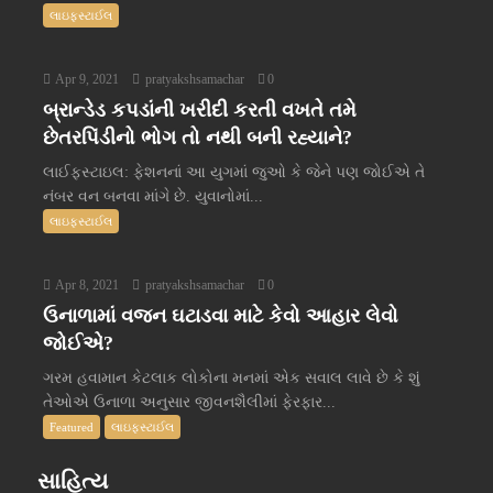
લાઇફસ્ટાઈલ
Apr 9, 2021
pratyakshsamachar
0
બ્રાન્ડેડ કપડાંની ખરીદી કરતી વખતે તમે
છેતરપિંડીનો ભોગ તો નથી બની રહ્યાને?
લાઈફસ્ટાઇલ: ફેશનનાં આ યુગમાં જુઓ કે જેને પણ જોઈએ તે
નંબર વન બનવા માંગે છે. યુવાનોમાં...
લાઇફસ્ટાઈલ
Apr 8, 2021
pratyakshsamachar
0
ઉનાળામાં વજન ઘટાડવા માટે કેવો આહાર લેવો
જોઈએ?
ગરમ હવામાન કેટલાક લોકોના મનમાં એક સવાલ લાવે છે કે શું
તેઓએ ઉનાળા અનુસાર જીવનશૈલીમાં ફેરફાર...
Featured
લાઇફસ્ટાઈલ
સાહિત્ય