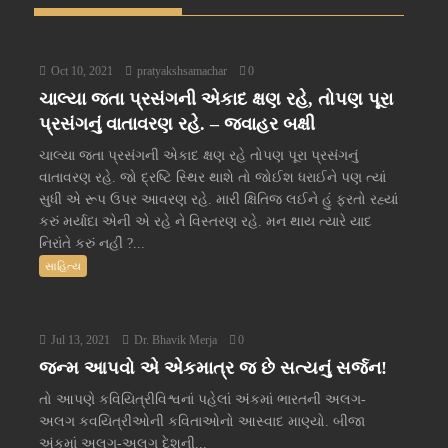
Oct 10, 2021
pratyakshsamachar
0
ચાલ્યા જતા પ્રસંગની એકાદ ક્ષણ રહે, તોપણ પૂરા
પ્રસંગનું વાતાવરણ રહે. – જવાહર બક્ષી
ચાલ્યા જતા પ્રસંગની એકાદ ક્ષણ રહે તોપણ પૂરા પ્રસંગનું
વાતાવરણ રહે. જો દ્રષ્ટિ સ્થિર થાશે તો જોઈશ ધરાઈને પણ ત્યાં
સુધી એ રૂપ ઉપર આવરણ રહે. મારી ક્ષિતિજ લઈને હું ફરતો રહ્યાં
કરું મર્યાદા એની એ રહે ને વિસ્તરણ રહે. મન થાય ત્યારે યાદ
નિરાંતે કરું નહીં ?...
સાહિત્ય
Jul 13, 2021
Dr. Bhavik Merja
0
જન્મ આપવો એ એકમાત્ર જ છે સત્યનું સર્જન!
તો આપણે કવિયિત્રીવિશ્વનાં પહેલાં અંકમાં ભારતની અલગ-
અલગ કવયિત્રીઓની કવિતાઓનો આસ્વાદ માણ્યો. બીજા
અંકમાં અલગ-અલગ દેશની...