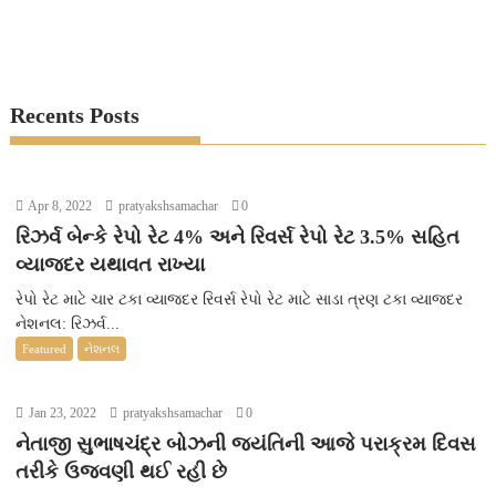
Recents Posts
Apr 8, 2022
pratyakshsamachar
0
રિઝર્વ બેન્કે રેપો રેટ 4% અને રિવર્સ રેપો રેટ 3.5% સહિત
વ્યાજદર યથાવત રાખ્યા
રેપો રેટ માટે ચાર ટકા વ્યાજદર રિવર્સ રેપો રેટ માટે સાડા ત્રણ ટકા વ્યાજદર
નેશનલ: રિઝર્વ...
Featured
નેશનલ
Jan 23, 2022
pratyakshsamachar
0
નેતાજી સુભાષચંદ્ર બોઝની જયંતિની આજે પરાક્રમ દિવસ
તરીકે ઉજવણી થઈ રહી છે