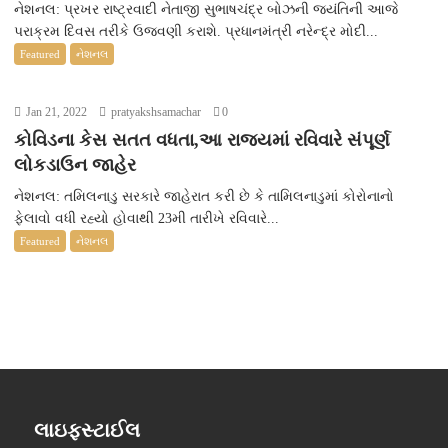
નેશનલ: પ્રખર રાષ્ટ્રવાદી નેતાજી સુભાષચંદ્ર બોઝની જયંતિની આજે
પરાક્રમ દિવસ તરીકે ઉજવણી કરાશે. પ્રધાનમંત્રી નરેન્દ્ર મોદી...
Featured
નેશનલ
Jan 21, 2022
pratyakshsamachar
0
કોવિડના કેસ સતત વધતા,આ રાજ્યમાં રવિવારે સંપૂર્ણ
લોકડાઉન જાહેર
નેશનલ: તમિલનાડુ સરકારે જાહેરાત કરી છે કે તામિલનાડુમાં કોરોનાનો
ફેલાવો વધી રહ્યો હોવાથી 23મી તારીખે રવિવારે...
Featured
નેશનલ
લાઇફસ્ટાઈલ