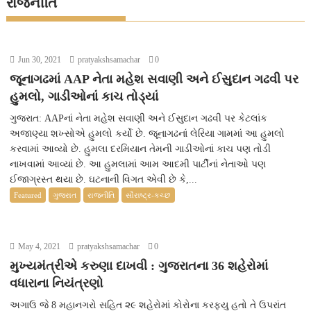
રાજનીતિ
Jun 30, 2021
pratyakshsamachar
0
જૂનાગઢમાં AAP નેતા મહેશ સવાણી અને ઈસુદાન ગઢવી પર
હુમલો, ગાડીઓનાં કાચ તોડ્યાં
ગુજરાત: AAPનાં નેતા મહેશ સવાણી અને ઈસુદાન ગઢવી પર કેટલાંક
અજાણ્યા શખ્સોએ હુમલો કર્યો છે. જૂનાગઢનાં લેરિયા ગામમાં આ હુમલો
કરવામાં આવ્યો છે. હુમલા દરમિયાન તેમની ગાડીઓનાં કાચ પણ તોડી
નાખવામાં આવ્યાં છે. આ હુમલામાં આમ આદમી પાર્ટીનાં નેતાઓ પણ
ઈજાગ્રસ્ત થયા છે. ઘટનાની વિગત એવી છે કે,...
Featured
ગુજરાત
રાજનીતિ
સૌરાષ્ટ્ર-કચ્છ
May 4, 2021
pratyakshsamachar
0
મુખ્યમંત્રીએ કરુણા દાખવી : ગુજરાતના 36 શહેરોમાં
વધારાના નિયંત્રણો
અગાઉ જે 8 મહાનગરો સહિત ૨૯ શહેરોમાં કોરોના કરફ્યુ હતો તે ઉપરાંત