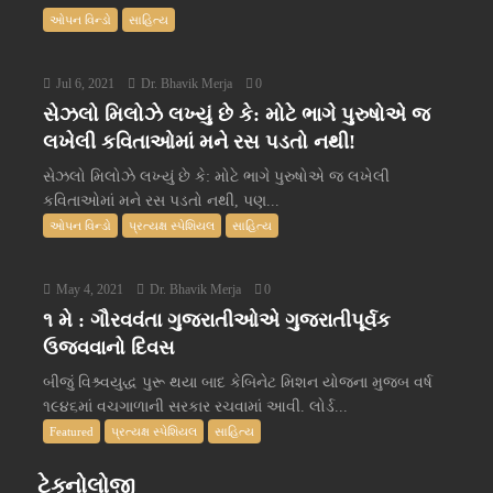
ઓપન વિન્ડો
સાહિત્ય
Jul 6, 2021
Dr. Bhavik Merja
0
સેઝલો મિલોઝે લખ્યું છે કે: મોટે ભાગે પુરુષોએ જ
લખેલી કવિતાઓમાં મને રસ પડતો નથી!
સેઝલો મિલોઝે લખ્યું છે કે: મોટે ભાગે પુરુષોએ જ લખેલી
કવિતાઓમાં મને રસ પડતો નથી, પણ...
ઓપન વિન્ડો
પ્રત્યક્ષ સ્પેશિયલ
સાહિત્ય
May 4, 2021
Dr. Bhavik Merja
0
૧ મે : ગૌરવવંતા ગુજરાતીઓએ ગુજરાતીપૂર્વક
ઉજવવાનો દિવસ
બીજું વિશ્ર્વયુદ્ધ પુરૂ થયા બાદ કેબિનેટ મિશન યોજના મુજબ વર્ષ
૧૯૪૬માં વચગાળાની સરકાર રચવામાં આવી. લોર્ડ...
Featured
પ્રત્યક્ષ સ્પેશિયલ
સાહિત્ય
ટેક્નોલોજી