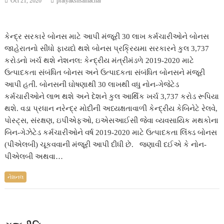
Oct 21, 2020
pratyakshsamachar
કેન્દ્ર સરકારે બોનસ માટે આપી મંજૂરી 30 લાખ કર્મચારીઓને બોનસ
જાહેરાતનો સીધો ફાયદો થશે બોનસ પ્રક્રિયમા સરકારને કુલ 3,737
કરોડનો ખર્ચ થશે નેશનલ: કેન્દ્રીય મંત્રીમંડળે 2019-2020 માટે
ઉત્પાદકતા સંબંધિત બોનસ અને ઉત્પાદકતા સંબંધિત બોનસને મંજૂરી
આપી હતી. બોનસની ઘોષણાથી 30 લાખથી વધુ નોન-ગેજેટેડ
કર્મચારીઓને લાભ થશે અને દેશને કુલ આર્થિક ખર્ચ 3,737 કરોડ રૂપિયા
થશે. વડા પ્રધાન નરેન્દ્ર મોદીની અધ્યક્ષતાવાળી કેન્દ્રીય કેબિનેટે રેલવે,
પોસ્ટ્સ, સંરક્ષણ, ઇપીએફઓ, ઇએસઆઈસી જેવા વ્યવસાયિક મથકોના
બિન-ગેઝેટેડ કર્મચારીઓને વર્ષ 2019-2020 માટે ઉત્પાદકતા લિંક્ડ બોનસ
(પીએલબી) ચૂકવવાની મંજૂરી આપી દીધી છે. જણાવી દઈએ કે નોન-
પીએલબી અથવા…
નેશનલ