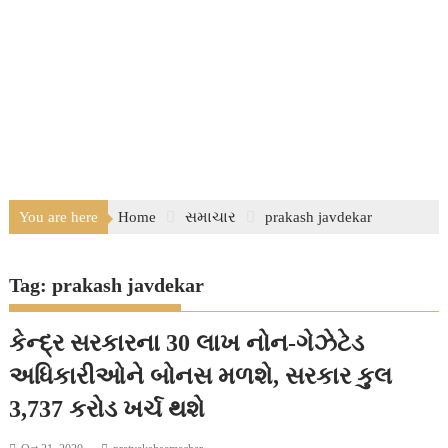
You are here
Home
સમાચાર
prakash javdekar
Tag:
prakash javdekar
કેન્દ્ર સરકારના 30 લાખ નોન-ગેઝેટેડ
અધિકારીઓને બોનસ મળશે, સરકાર કુલ
3,737 કરોડ ખર્ચ થશે