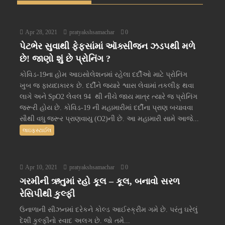
Apr 28, 2021
pratyakshsamachar
0
પેટભેર સુવાથી ફેફસાંમાં ઑક્સીજન ઝડપથી મળે
છે! જાણો શું છે પ્રોનિંગ ?
કોવિડ-19ના હોમ આઇસોલેશનમાં રહેલા દર્દીઓ માટે પ્રોનિંગ
ખુબ જ ફાયદાકારક છે. દર્દીને જ્યારે શ્વાસ લેવામાં તકલીફ થવા
લાગે અને SpO2 લેવલ 94 થી નીચે જાય માત્ર ત્યારે જ પ્રોનિંગ
જરૂરી હોય છે. કોવિડ-19 ની મહામારીમાં દર્દીના પ્રાણ બચાવવા
સૌથી વધુ જરૂર પ્રાણવાયુ (O2)ની છે. આ મહામારી સામે આજે...
લાઇફસ્ટાઈલ
Apr 10, 2021
pratyakshsamachar
0
ગરમીની ઋતુમાં રહો કૂલ – કૂલ, બનાવો સરળ
રેસિપીથી કુલ્ફી
ઉનાળાની સીઝનમાં દરેકને કોલ્ડ આઈસ્ક્રીમ ગમે છે. પરંતુ ઘરેલું
દેશી કુલ્ફીનો સ્વાદ અલગ છે. જો તમે...