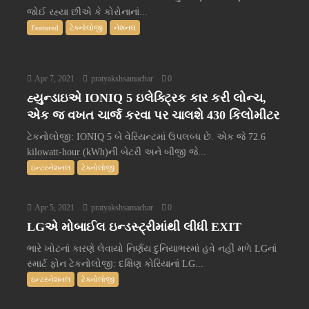
જોઈ રહ્યા છીએ કે કોરોનાનાં...
Featured
ટેક્નોલોજી
નેશનલ
Apr 7, 2021
pratyakshsamachar
0
હ્યુન્ડાઇએ IONIQ 5 ઇલેક્ટ્રિક કાર કરી લોન્ચ,
એક જ વખત ચાર્જ કરવા પર ચાલશે 430 કિલોમીટર
ટેકનોલોજી: IONIQ 5 બે વેરિયન્ટમાં ઉપલબ્ધ છે. એક જે 72.6
kilowatt-hour (kWh)ની બેટરી અને બીજી જે...
ઇન્ટરનેશનલ
ટેક્નોલોજી
Apr 5, 2021
pratyakshsamachar
0
LGએ મોબાઈલ ઇન્ડસ્ટ્રીમાંથી લીધી EXIT
ભારે ખોટનાં કારણે લેવાયો નિર્ણય દુનિયાભરમાં હવે નહીં મળે LGનાં
સ્માર્ટ ફોન ટેકનોલોજી: દક્ષિણ કોરિયાનાં LG...
ઇન્ટરનેશનલ
ટેક્નોલોજી