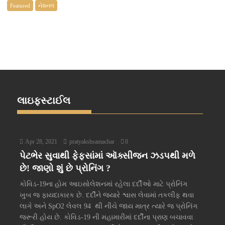
Featured
નેશનલ
લાઇફસ્ટાઈલ
Apr 28, 2021
pratyakshsamachar
0
પેટભેર સુવાથી ફેફસાંમાં ઑક્સીજન ઝડપથી મળે
છે! જાણો શું છે પ્રોનિંગ ?
કોવિડ-19ના હોમ આઇસોલેશનમાં રહેલા દર્દીઓ માટે પ્રોનિંગ
ખુબ જ ફાયદાકારક છે. દર્દીને જ્યારે શ્વાસ લેવામાં તકલીફ થવા
લાગે અને SpO2 લેવલ 94 થી નીચે જાય માત્ર ત્યારે જ પ્રોનિંગ
જરૂરી હોય છે. કોવિડ-19 ની મહામારીમાં દર્દીના પ્રાણ બચાવવા