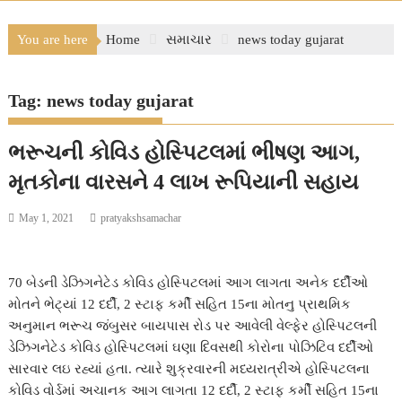
You are here
Home
સમાચાર
news today gujarat
Tag:
news today gujarat
ભરૂચની કોવિડ હોસ્પિટલમાં ભીષણ આગ,
મૃતકોના વારસને 4 લાખ રૂપિયાની સહાય
May 1, 2021
pratyakshsamachar
70 બેડની ડેઝિગનેટેડ કોવિડ હોસ્પિટલમાં આગ લાગતા અનેક દર્દીઓ
મોતને ભેટ્યાં 12 દર્દી, 2 સ્ટાફ કર્મી સહિત 15ના મોતનુ પ્રાથમિક
અનુમાન ભરૂચ જંબુસર બાયપાસ રોડ પર આવેલી વેલ્ફેર હોસ્પિટલની
ડેઝિગનેટેડ કોવિડ હોસ્પિટલમાં ઘણા દિવસથી કોરોના પોઝિટિવ દર્દીઓ
સારવાર લઇ રહ્યાં હતા. ત્યારે શુક્રવારની મધ્યરાત્રીએ હોસ્પિટલના
કોવિડ વોર્ડમાં અચાનક આગ લાગતા 12 દર્દી, 2 સ્ટાફ કર્મી સહિત 15ના