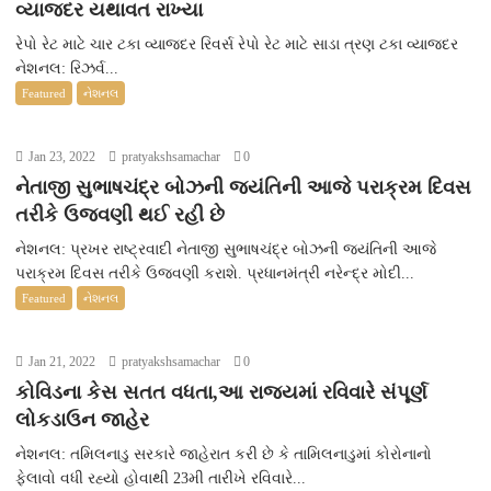
વ્યાજદર યથાવત રાખ્યા
રેપો રેટ માટે ચાર ટકા વ્યાજદર રિવર્સ રેપો રેટ માટે સાડા ત્રણ ટકા વ્યાજદર
નેશનલ: રિઝર્વ...
Featured
નેશનલ
Jan 23, 2022
pratyakshsamachar
0
નેતાજી સુભાષચંદ્ર બોઝની જયંતિની આજે પરાક્રમ દિવસ
તરીકે ઉજવણી થઈ રહી છે
નેશનલ: પ્રખર રાષ્ટ્રવાદી નેતાજી સુભાષચંદ્ર બોઝની જયંતિની આજે
પરાક્રમ દિવસ તરીકે ઉજવણી કરાશે. પ્રધાનમંત્રી નરેન્દ્ર મોદી...
Featured
નેશનલ
Jan 21, 2022
pratyakshsamachar
0
કોવિડના કેસ સતત વધતા,આ રાજ્યમાં રવિવારે સંપૂર્ણ
લોકડાઉન જાહેર
નેશનલ: તમિલનાડુ સરકારે જાહેરાત કરી છે કે તામિલનાડુમાં કોરોનાનો
ફેલાવો વધી રહ્યો હોવાથી 23મી તારીખે રવિવારે...