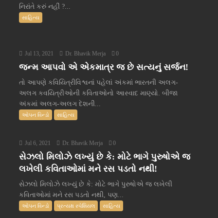
નિરાંતે કરું નહીં ?...
સાહિત્ય
Jul 13, 2021
Dr. Bhavik Merja
0
જન્મ આપવો એ એકમાત્ર જ છે સત્યનું સર્જન!
તો આપણે કવિયિત્રીવિશ્વનાં પહેલાં અંકમાં ભારતની અલગ-
અલગ કવયિત્રીઓની કવિતાઓનો આસ્વાદ માણ્યો. બીજા
અંકમાં અલગ-અલગ દેશની...
ઓપન વિન્ડો
સાહિત્ય
Jul 6, 2021
Dr. Bhavik Merja
0
સેઝલો મિલોઝે લખ્યું છે કે: મોટે ભાગે પુરુષોએ જ
લખેલી કવિતાઓમાં મને રસ પડતો નથી!
સેઝલો મિલોઝે લખ્યું છે કે: મોટે ભાગે પુરુષોએ જ લખેલી
કવિતાઓમાં મને રસ પડતો નથી, પણ...
ઓપન વિન્ડો
પ્રત્યક્ષ સ્પેશિયલ
સાહિત્ય