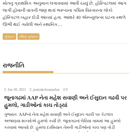
મોતનુ પ્રાથમિક અનુમાન લગાવવામાં આવી રહ્યું છે. હોસ્પિટલમાં આગ
લાગી હોવાની વાતની જણ થતાં ભરૂચના પશ્ચિમ વિસ્તારના લોકો
હૉસ્પિટલ બહાર દોડી આવ્યાં હતા. આશરે 40 એમ્બ્યુલન્સ ઘટના સ્થળે
ઊભી થઈ ગયેલી અને સ્થાનિક…
ગુજરાત
દક્ષિણ ગુજરાત
રાજનીતિ
Jun 30, 2021
pratyakshsamachar
0
જૂનાગઢમાં AAP નેતા મહેશ સવાણી અને ઈસુદાન ગઢવી પર
હુમલો, ગાડીઓનાં કાચ તોડ્યાં
ગુજરાત: AAPનાં નેતા મહેશ સવાણી અને ઈસુદાન ગઢવી પર કેટલાંક
અજાણ્યા શખ્સોએ હુમલો કર્યો છે. જૂનાગઢનાં લેરિયા ગામમાં આ હુમલો
કરવામાં આવ્યો છે. હુમલા દરમિયાન તેમની ગાડીઓનાં કાચ પણ તોડી