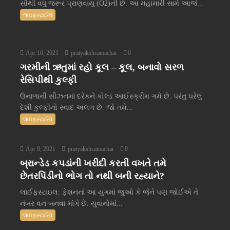
સૌથી વધુ જરૂર પ્રાણવાયુ (O2)ની છે. આ મહામારી સામે આજે...
લાઇફસ્ટાઈલ
Apr 10, 2021
pratyakshsamachar
0
ગરમીની ઋતુમાં રહો કૂલ – કૂલ, બનાવો સરળ
રેસિપીથી કુલ્ફી
ઉનાળાની સીઝનમાં દરેકને કોલ્ડ આઈસ્ક્રીમ ગમે છે. પરંતુ ઘરેલું
દેશી કુલ્ફીનો સ્વાદ અલગ છે. જો તમે...
લાઇફસ્ટાઈલ
Apr 9, 2021
pratyakshsamachar
0
બ્રાન્ડેડ કપડાંની ખરીદી કરતી વખતે તમે
છેતરપિંડીનો ભોગ તો નથી બની રહ્યાને?
લાઈફસ્ટાઇલ: ફેશનનાં આ યુગમાં જુઓ કે જેને પણ જોઈએ તે
નંબર વન બનવા માંગે છે. યુવાનોમાં...
લાઇફસ્ટાઈલ