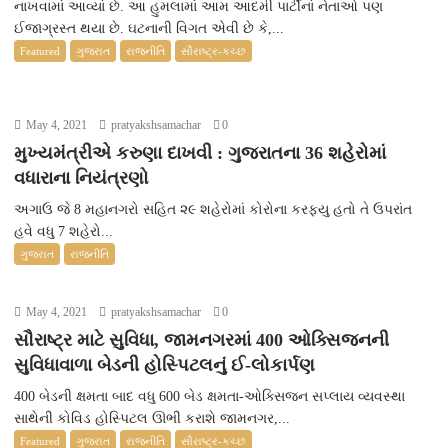
નાખવામાં આવ્યાં છે. આ હુમલામાં આમ આદમી પાર્ટીનાં નેતાઓ પણ
ઈજાગ્રસ્ત થયા છે. ઘટનાની વિગત એવી છે કે,...
Featured
ગુજરાત
રાજનીતિ
સૌરાષ્ટ્ર-કચ્છ
May 4, 2021
pratyakshsamachar
0
મુખ્યમંત્રીએ કરુણા દાખવી : ગુજરાતના 36 શહેરોમાં
વધારાના નિયંત્રણો
અગાઉ જે 8 મહાનગરો સહિત ૨૯ શહેરોમાં કોરોના કરફ્યુ હતો તે ઉપરાંત
હવે વધુ 7 શહેરો...
ગુજરાત
રાજનીતિ
May 4, 2021
pratyakshsamachar
0
સૌરાષ્ટ્ર માટે સુવિધા, જામનગરમાં 400 ઓક્સિજનની
સુવિધાવાળા બેડની હોસ્પિટલનું ઈ-લોકાર્પણ
400 બેડની ક્ષમતા બાદ વધુ 600 બેડ ક્ષમતા-ઓક્સિજન સપ્લાય વ્યવસ્થા
સાથેની કોવિડ હોસ્પિટલ ઊભી કરાશે જામનગર,...
Featured
ગુજરાત
રાજનીતિ
સૌરાષ્ટ્ર-કચ્છ