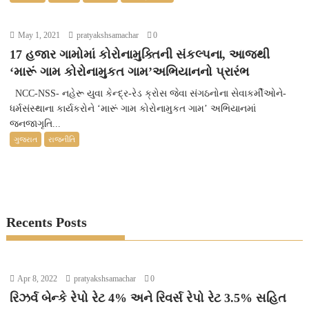
May 1, 2021
pratyakshsamachar
0
17 હજાર ગામોમાં કોરોનામુક્તિની સંકલ્પના, આજથી
‘મારૂં ગામ કોરોનામુકત ગામ’અભિયાનનો પ્રારંભ
NCC-NSS- નહેરૂ યુવા કેન્દ્ર-રેડ ક્રોસ જેવા સંગઠનોના સેવાકર્મીઓને-
ધર્મસંસ્થાના કાર્યકરોને ‘મારૂં ગામ કોરોનામુકત ગામ’ અભિયાનમાં
જનજાગૃતિ...
ગુજરાત
રાજનીતિ
Recents Posts
Apr 8, 2022
pratyakshsamachar
0
રિઝર્વ બેન્કે રેપો રેટ 4% અને રિવર્સ રેપો રેટ 3.5% સહિત