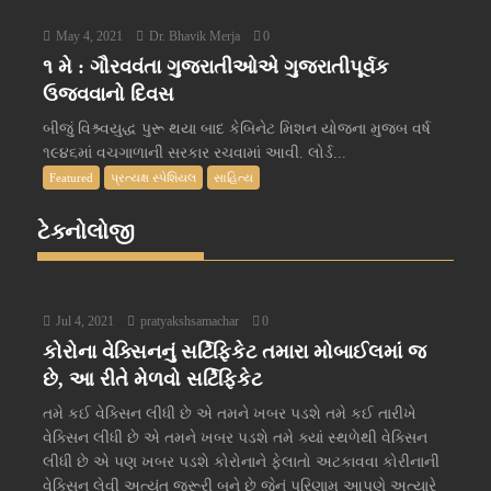
May 4, 2021
Dr. Bhavik Merja
0
૧ મે : ગૌરવવંતા ગુજરાતીઓએ ગુજરાતીપૂર્વક
ઉજવવાનો દિવસ
બીજું વિશ્ર્વયુદ્ધ પુરૂ થયા બાદ કેબિનેટ મિશન યોજના મુજબ વર્ષ
૧૯૪૬માં વચગાળાની સરકાર રચવામાં આવી. લોર્ડ...
Featured
પ્રત્યક્ષ સ્પેશિયલ
સાહિત્ય
ટેક્નોલોજી
Jul 4, 2021
pratyakshsamachar
0
કોરોના વેક્સિનનું સર્ટિફિકેટ તમારા મોબાઈલમાં જ
છે, આ રીતે મેળવો સર્ટિફિકેટ
તમે કઈ વેક્સિન લીધી છે એ તમને ખબર પડશે તમે કઈ તારીખે
વેક્સિન લીધી છે એ તમને ખબર પડશે તમે ક્યાં સ્થળેથી વેક્સિન
લીધી છે એ પણ ખબર પડશે કોરોનાને ફેલાતો અટકાવવા કોરીનાની
વેક્સિન લેવી અત્યંત જરૂરી બને છે જેનું પરિણામ આપણે અત્યારે