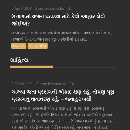
Apr 8, 2021
pratyakshsamachar
0
ઉનાળામાં વજન ઘટાડવા માટે કેવો આહાર લેવો
જોઈએ?
ગરમ હવામાન કેટલાક લોકોના મનમાં એક સવાલ લાવે છે કે શું
તેઓએ ઉનાળા અનુસાર જીવનશૈલીમાં ફેરફાર...
Featured
લાઇફસ્ટાઈલ
સાહિત્ય
Oct 10, 2021
pratyakshsamachar
0
ચાલ્યા જતા પ્રસંગની એકાદ ક્ષણ રહે, તોપણ પૂરા
પ્રસંગનું વાતાવરણ રહે. – જવાહર બક્ષી
ચાલ્યા જતા પ્રસંગની એકાદ ક્ષણ રહે તોપણ પૂરા પ્રસંગનું
વાતાવરણ રહે. જો દ્રષ્ટિ સ્થિર થાશે તો જોઈશ ધરાઈને પણ ત્યાં
સુધી એ રૂપ ઉપર આવરણ રહે. મારી ક્ષિતિજ લઈને હું ફરતો રહ્યાં
કરું મર્યાદા એની એ રહે ને વિસ્તરણ રહે. મન થાય ત્યારે યાદ