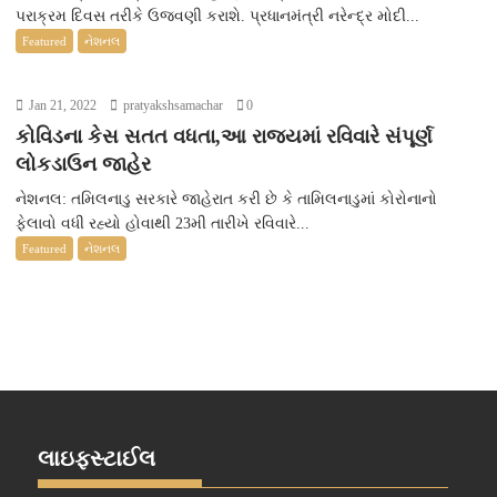
પરાક્રમ દિવસ તરીકે ઉજવણી કરાશે. પ્રધાનમંત્રી નરેન્દ્ર મોદી...
Featured
નેશનલ
Jan 21, 2022
pratyakshsamachar
0
કોવિડના કેસ સતત વધતા,આ રાજ્યમાં રવિવારે સંપૂર્ણ
લોકડાઉન જાહેર
નેશનલ: તમિલનાડુ સરકારે જાહેરાત કરી છે કે તામિલનાડુમાં કોરોનાનો
ફેલાવો વધી રહ્યો હોવાથી 23મી તારીખે રવિવારે...
Featured
નેશનલ
લાઇફસ્ટાઈલ