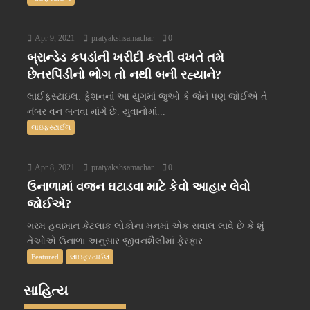
Apr 9, 2021
pratyakshsamachar
0
બ્રાન્ડેડ કપડાંની ખરીદી કરતી વખતે તમે
છેતરપિંડીનો ભોગ તો નથી બની રહ્યાને?
લાઈફસ્ટાઇલ: ફેશનનાં આ યુગમાં જુઓ કે જેને પણ જોઈએ તે
નંબર વન બનવા માંગે છે. યુવાનોમાં...
લાઇફસ્ટાઈલ
Apr 8, 2021
pratyakshsamachar
0
ઉનાળામાં વજન ઘટાડવા માટે કેવો આહાર લેવો
જોઈએ?
ગરમ હવામાન કેટલાક લોકોના મનમાં એક સવાલ લાવે છે કે શું
તેઓએ ઉનાળા અનુસાર જીવનશૈલીમાં ફેરફાર...
Featured
લાઇફસ્ટાઈલ
સાહિત્ય