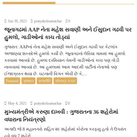
Jun 30, 2021
pratyakshsamachar
0
જૂનાગઢમાં AAP નેતા મહેશ સવાણી અને ઈસુદાન ગઢવી પર
હુમલો, ગાડીઓનાં કાચ તોડ્યાં
ગુજરાત: AAPનાં નેતા મહેશ સવાણી અને ઈસુદાન ગઢવી પર કેટલાંક
અજાણ્યા શખ્સોએ હુમલો કર્યો છે. જૂનાગઢનાં લેરિયા ગામમાં આ હુમલો
કરવામાં આવ્યો છે. હુમલા દરમિયાન તેમની ગાડીઓનાં કાચ પણ તોડી
નાખવામાં આવ્યાં છે. આ હુમલામાં આમ આદમી પાર્ટીનાં નેતાઓ પણ
ઈજાગ્રસ્ત થયા છે. ઘટનાની વિગત એવી છે કે,...
Featured
ગુજરાત
રાજનીતિ
સૌરાષ્ટ્ર-કચ્છ
May 4, 2021
pratyakshsamachar
0
મુખ્યમંત્રીએ કરુણા દાખવી : ગુજરાતના 36 શહેરોમાં
વધારાના નિયંત્રણો
અગાઉ જે 8 મહાનગરો સહિત ૨૯ શહેરોમાં કોરોના કરફ્યુ હતો તે ઉપરાંત
હવે વધુ 7 શહેરો...