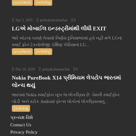
ઇન્ટરનેશનલ
ટેક્નોલોજી
Apr 5, 2021
pratyakshsamachar
0
LGએ મોબાઈલ ઇન્ડસ્ટ્રીમાંથી લીધી EXIT
ભારે ખોટનાં કારણે લેવાયો નિર્ણય દુનિયાભરમાં હવે નહીં મળે LGનાં
સ્માર્ટ ફોન ટેકનોલોજી: દક્ષિણ કોરિયાનાં LG...
ઇન્ટરનેશનલ
ટેક્નોલોજી
Dec 14, 2020
pratyakshsamachar
0
Nokia PureBook X14 પ્રીમિયમ લેપટોપ ભારતમાં
લોન્ચ થયું
ભારતમાં Nokia સ્માર્ટફોન ખૂબ જ લોકપ્રિય છે. તેમની સ્માર્ટફોન
બોડી અને સ્ટોક Android ફોન્સ લોકોનાં લોકપ્રિયતાનું...
ટેક્નોલોજી
પ્રત્યક્ષ વિશે
Contact Us
Privacy Policy