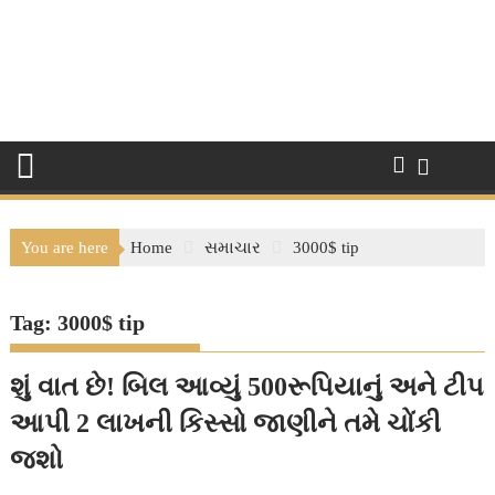
You are here
Home
સમાચાર
3000$ tip
Tag:
3000$ tip
શું વાત છે! બિલ આવ્યું 500રૂપિયાનું અને ટીપ
આપી 2 લાખની કિસ્સો જાણીને તમે ચોંકી
જશો