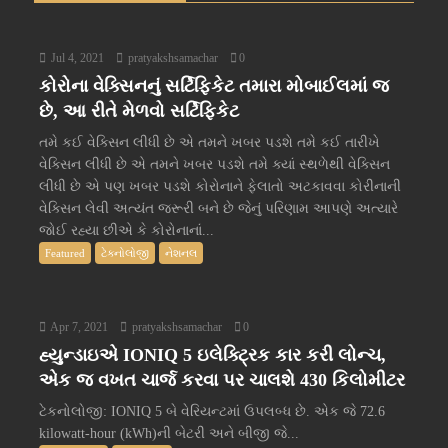
Jul 4, 2021
pratyakshsamachar
0
કોરોના વેક્સિનનું સર્ટિફિકેટ તમારા મોબાઈલમાં જ
છે, આ રીતે મેળવો સર્ટિફિકેટ
તમે કઈ વેક્સિન લીધી છે એ તમને ખબર પડશે તમે કઈ તારીખે
વેક્સિન લીધી છે એ તમને ખબર પડશે તમે ક્યાં સ્થળેથી વેક્સિન
લીધી છે એ પણ ખબર પડશે કોરોનાને ફેલાતો અટકાવવા કોરીનાની
વેક્સિન લેવી અત્યંત જરૂરી બને છે જેનું પરિણામ આપણે અત્યારે
જોઈ રહ્યા છીએ કે કોરોનાનાં...
Featured
ટેક્નોલોજી
નેશનલ
Apr 7, 2021
pratyakshsamachar
0
હ્યુન્ડાઇએ IONIQ 5 ઇલેક્ટ્રિક કાર કરી લોન્ચ,
એક જ વખત ચાર્જ કરવા પર ચાલશે 430 કિલોમીટર
ટેકનોલોજી: IONIQ 5 બે વેરિયન્ટમાં ઉપલબ્ધ છે. એક જે 72.6
kilowatt-hour (kWh)ની બેટરી અને બીજી જે...