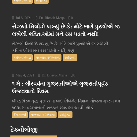
ઓપન વિન્ડો
સાહિત્ય
Jul 6, 2021
Dr. Bhavik Merja
0
સેઝલો મિલોઝે લખ્યું છે કે: મોટે ભાગે પુરુષોએ જ
લખેલી કવિતાઓમાં મને રસ પડતો નથી!
સેઝલો મિલોઝે લખ્યું છે કે: મોટે ભાગે પુરુષોએ જ લખેલી
કવિતાઓમાં મને રસ પડતો નથી, પણ...
ઓપન વિન્ડો
પ્રત્યક્ષ સ્પેશિયલ
સાહિત્ય
May 4, 2021
Dr. Bhavik Merja
0
૧ મે : ગૌરવવંતા ગુજરાતીઓએ ગુજરાતીપૂર્વક
ઉજવવાનો દિવસ
બીજું વિશ્ર્વયુદ્ધ પુરૂ થયા બાદ કેબિનેટ મિશન યોજના મુજબ વર્ષ
૧૯૪૬માં વચગાળાની સરકાર રચવામાં આવી. લોર્ડ...
Featured
પ્રત્યક્ષ સ્પેશિયલ
સાહિત્ય
ટેક્નોલોજી