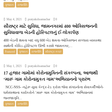
ગુજરાત
રાજનીતિ
May 4, 2021
pratyakshsamachar
0
સૌરાષ્ટ્ર માટે સુવિધા, જામનગરમાં 400 ઓક્સિજનની
સુવિધાવાળા બેડની હોસ્પિટલનું ઈ-લોકાર્પણ
400 બેડની ક્ષમતા બાદ વધુ 600 બેડ ક્ષમતા-ઓક્સિજન સપ્લાય વ્યવસ્થા
સાથેની કોવિડ હોસ્પિટલ ઊભી કરાશે જામનગર,...
Featured
ગુજરાત
રાજનીતિ
સૌરાષ્ટ્ર-કચ્છ
May 1, 2021
pratyakshsamachar
0
17 હજાર ગામોમાં કોરોનામુક્તિની સંકલ્પના, આજથી
‘મારૂં ગામ કોરોનામુકત ગામ’અભિયાનનો પ્રારંભ
NCC-NSS- નહેરૂ યુવા કેન્દ્ર-રેડ ક્રોસ જેવા સંગઠનોના સેવાકર્મીઓને-
ધર્મસંસ્થાના કાર્યકરોને ‘મારૂં ગામ કોરોનામુકત ગામ’ અભિયાનમાં
જનજાગૃતિ...
ગુજરાત
રાજનીતિ