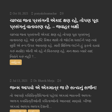
Oct 10, 2021
pratyakshsamachar
0
ચાલ્યા જતા પ્રસંગની એકાદ ક્ષણ રહે, તોપણ પૂરા
પ્રસંગનું વાતાવરણ રહે. – જવાહર બક્ષી
ચાલ્યા જતા પ્રસંગની એકાદ ક્ષણ રહે તોપણ પૂરા પ્રસંગનું
વાતાવરણ રહે. જો દ્રષ્ટિ સ્થિર થાશે તો જોઈશ ધરાઈને પણ ત્યાં
સુધી એ રૂપ ઉપર આવરણ રહે. મારી ક્ષિતિજ લઈને હું ફરતો રહ્યાં
કરું મર્યાદા એની એ રહે ને વિસ્તરણ રહે. મન થાય ત્યારે યાદ
નિરાંતે કરું નહીં ?...
સાહિત્ય
Jul 13, 2021
Dr. Bhavik Merja
0
જન્મ આપવો એ એકમાત્ર જ છે સત્યનું સર્જન!
તો આપણે કવિયિત્રીવિશ્વનાં પહેલાં અંકમાં ભારતની અલગ-
અલગ કવયિત્રીઓની કવિતાઓનો આસ્વાદ માણ્યો. બીજા
અંકમાં અલગ-અલગ દેશની...