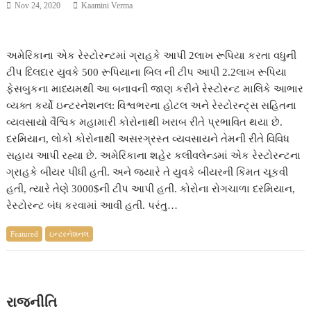
Nov 24, 2020
Kaamini Verma
અમેરિકાના એક રેસ્ટોરન્ટમાં ગ્રાહકે આપી 2લાખ રૂપિયા કરતા વધુની
ટીપ દિલદાર યુવકે 500 રૂપિયાના બિલ ની ટીપ આપી 2.2લાખ રૂપિયા
ફેસબુકના માધ્યમથી આ બનાવની જાણ કરીને રેસ્ટોરન્ટ માલિકે આભાર
વ્યક્ત કર્યો ઇન્ટરનેશનલ: વિશ્વભરના હોટલ અને રેસ્ટોરન્ટ્સ સહિતના
વ્યવસાયો વૈશ્વિક મહામારી કોરોનાથી ખરાબ રીતે પ્રભાવિત થયા છે.
દરમિયાન, લોકો કોરોનાથી અસરગ્રસ્ત વ્યવસાયને તેમની રીતે વિવિધ
સહાય આપી રહ્યા છે. અમેરિકાના શહેર કલીવલેન્ડમાં એક રેસ્ટોરન્ટના
ગ્રાહકે બીયર પીધી હતી. અને જ્યારે તે યુવકે બીયરની કિંમત ચૂકવી
હતી, ત્યારે તેણે 3000$ની ટીપ આપી હતી. કોરોના રોગચાળા દરમિયાન,
રેસ્ટોરન્ટ બંધ કરવામાં આવી હતી. પરંતુ…
Featured
ઇન્ટરનેશનલ
રાજનીતિ