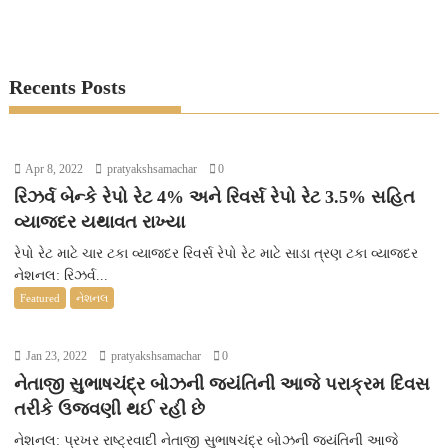
Recents Posts
Apr 8, 2022
pratyakshsamachar
0
રિઝર્વ બેન્કે રેપો રેટ 4% અને રિવર્સ રેપો રેટ 3.5% સહિત
વ્યાજદર યથાવત રાખ્યા
રેપો રેટ માટે ચાર ટકા વ્યાજદર રિવર્સ રેપો રેટ માટે સાડા ત્રણ ટકા વ્યાજદર
નેશનલ: રિઝર્વ...
Featured
નેશનલ
Jan 23, 2022
pratyakshsamachar
0
નેતાજી સુભાષચંદ્ર બોઝની જયંતિની આજે પરાક્રમ દિવસ
તરીકે ઉજવણી થઈ રહી છે
નેશનલ: પ્રખર રાષ્ટ્રવાદી નેતાજી સુભાષચંદ્ર બોઝની જયંતિની આજે