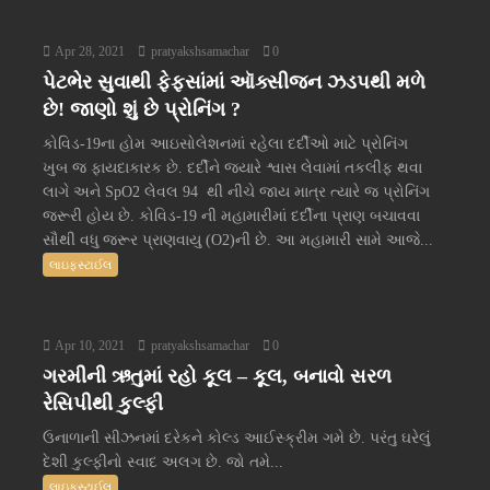
Apr 28, 2021
pratyakshsamachar
0
પેટભેર સુવાથી ફેફસાંમાં ઑક્સીજન ઝડપથી મળે
છે! જાણો શું છે પ્રોનિંગ ?
કોવિડ-19ના હોમ આઇસોલેશનમાં રહેલા દર્દીઓ માટે પ્રોનિંગ
ખુબ જ ફાયદાકારક છે. દર્દીને જ્યારે શ્વાસ લેવામાં તકલીફ થવા
લાગે અને SpO2 લેવલ 94 થી નીચે જાય માત્ર ત્યારે જ પ્રોનિંગ
જરૂરી હોય છે. કોવિડ-19 ની મહામારીમાં દર્દીના પ્રાણ બચાવવા
સૌથી વધુ જરૂર પ્રાણવાયુ (O2)ની છે. આ મહામારી સામે આજે...
લાઇફસ્ટાઈલ
Apr 10, 2021
pratyakshsamachar
0
ગરમીની ઋતુમાં રહો કૂલ – કૂલ, બનાવો સરળ
રેસિપીથી કુલ્ફી
ઉનાળાની સીઝનમાં દરેકને કોલ્ડ આઈસ્ક્રીમ ગમે છે. પરંતુ ઘરેલું
દેશી કુલ્ફીનો સ્વાદ અલગ છે. જો તમે...
લાઇફસ્ટાઈલ