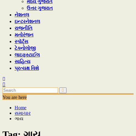
મધ્ય ગુજરાત
ઉત્તર ગુજરાત
નેશનલ
ઇન્ટરનેશનલ
રાજનીતિ
મનોરંજન
સ્પૉર્ટ્સ
ટેક્નોલોજી
લાઇફસ્ટાઈલ
સાહિત્ય
પ્રત્યક્ષ વિશે
You are here
Home
સમાચાર
ગાય
Tag:
ગાય