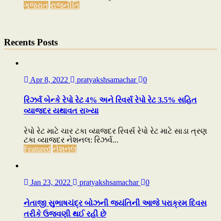
ગુજરાત
રાજનીતિ
Recents Posts
Apr 8, 2022
pratyakshsamachar
0
રિઝર્વ બેન્કે રેપો રેટ 4% અને રિવર્સ રેપો રેટ 3.5% સહિત
વ્યાજદર યથાવત રાખ્યા
રેપો રેટ માટે ચાર ટકા વ્યાજદર રિવર્સ રેપો રેટ માટે સાડા ત્રણ
ટકા વ્યાજદર નેશનલ: રિઝર્વ...
Featured
નેશનલ
Jan 23, 2022
pratyakshsamachar
0
નેતાજી સુભાષચંદ્ર બોઝની જયંતિની આજે પરાક્રમ દિવસ
તરીકે ઉજવણી થઈ રહી છે