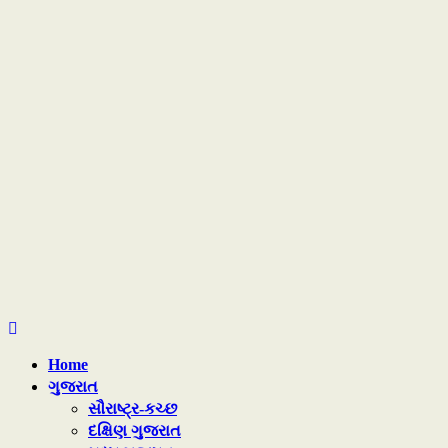
Home
ગુજરાત
સૌરાષ્ટ્ર-કચ્છ
દક્ષિણ ગુજરાત