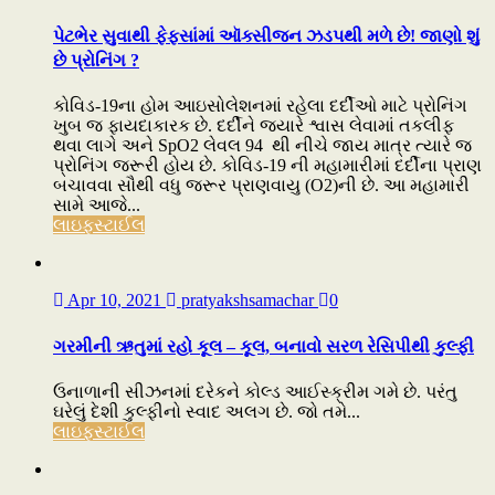
પેટભેર સુવાથી ફેફસાંમાં ઑક્સીજન ઝડપથી મળે છે! જાણો શું
છે પ્રોનિંગ ?
કોવિડ-19ના હોમ આઇસોલેશનમાં રહેલા દર્દીઓ માટે પ્રોનિંગ
ખુબ જ ફાયદાકારક છે. દર્દીને જ્યારે શ્વાસ લેવામાં તકલીફ
થવા લાગે અને SpO2 લેવલ 94 થી નીચે જાય માત્ર ત્યારે જ
પ્રોનિંગ જરૂરી હોય છે. કોવિડ-19 ની મહામારીમાં દર્દીના પ્રાણ
બચાવવા સૌથી વધુ જરૂર પ્રાણવાયુ (O2)ની છે. આ મહામારી
સામે આજે...
લાઇફસ્ટાઈલ
Apr 10, 2021
pratyakshsamachar
0
ગરમીની ઋતુમાં રહો કૂલ – કૂલ, બનાવો સરળ રેસિપીથી કુલ્ફી
ઉનાળાની સીઝનમાં દરેકને કોલ્ડ આઈસ્ક્રીમ ગમે છે. પરંતુ
ઘરેલું દેશી કુલ્ફીનો સ્વાદ અલગ છે. જો તમે...
લાઇફસ્ટાઈલ