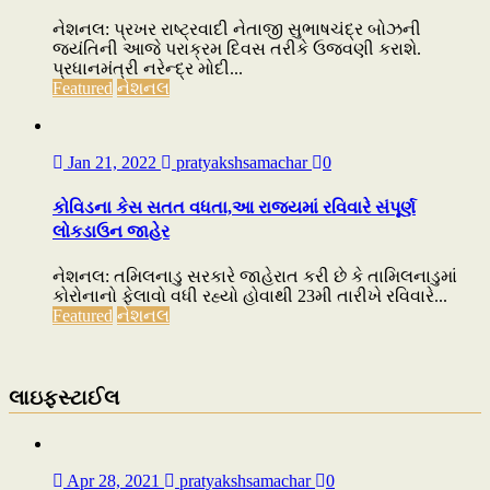
નેશનલ: પ્રખર રાષ્ટ્રવાદી નેતાજી સુભાષચંદ્ર બોઝની
જયંતિની આજે પરાક્રમ દિવસ તરીકે ઉજવણી કરાશે.
પ્રધાનમંત્રી નરેન્દ્ર મોદી...
Featured
નેશનલ
Jan 21, 2022
pratyakshsamachar
0
કોવિડના કેસ સતત વધતા,આ રાજ્યમાં રવિવારે સંપૂર્ણ
લોકડાઉન જાહેર
નેશનલ: તમિલનાડુ સરકારે જાહેરાત કરી છે કે તામિલનાડુમાં
કોરોનાનો ફેલાવો વધી રહ્યો હોવાથી 23મી તારીખે રવિવારે...
Featured
નેશનલ
લાઇફસ્ટાઈલ
Apr 28, 2021
pratyakshsamachar
0