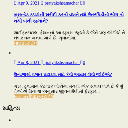
Apr 9, 2021
pratyakshsamachar
0
બ્રાન્ડેડ કપડાંની ખરીદી કરતી વખતે તમે છેતરપિંડીનો ભોગ તો
નથી બની રહ્યાને?
લાઈફસ્ટાઇલ: ફેશનનાં આ યુગમાં જુઓ કે જેને પણ જોઈએ તે
નંબર વન બનવા માંગે છે. યુવાનોમાં...
લાઇફસ્ટાઈલ
Apr 8, 2021
pratyakshsamachar
0
ઉનાળામાં વજન ઘટાડવા માટે કેવો આહાર લેવો જોઈએ?
ગરમ હવામાન કેટલાક લોકોના મનમાં એક સવાલ લાવે છે કે શું
તેઓએ ઉનાળા અનુસાર જીવનશૈલીમાં ફેરફાર...
Featured
લાઇફસ્ટાઈલ
સાહિત્ય