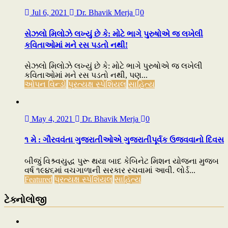
Jul 6, 2021
Dr. Bhavik Merja
0
સેઝલો મિલોઝે લખ્યું છે કે: મોટે ભાગે પુરુષોએ જ લખેલી
કવિતાઓમાં મને રસ પડતો નથી!
સેઝલો મિલોઝે લખ્યું છે કે: મોટે ભાગે પુરુષોએ જ લખેલી
કવિતાઓમાં મને રસ પડતો નથી, પણ...
ઓપન વિન્ડો
પ્રત્યક્ષ સ્પેશિયલ
સાહિત્ય
May 4, 2021
Dr. Bhavik Merja
0
૧ મે : ગૌરવવંતા ગુજરાતીઓએ ગુજરાતીપૂર્વક ઉજવવાનો દિવસ
બીજું વિશ્ર્વયુદ્ધ પુરૂ થયા બાદ કેબિનેટ મિશન યોજના મુજબ
વર્ષ ૧૯૪૬માં વચગાળાની સરકાર રચવામાં આવી. લોર્ડ...
Featured
પ્રત્યક્ષ સ્પેશિયલ
સાહિત્ય
ટેક્નોલોજી