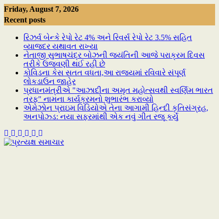
Skip
Friday, August 7, 2026
to
Recent posts
content
રિઝર્વ બેન્કે રેપો રેટ 4% અને રિવર્સ રેપો રેટ 3.5% સહિત
વ્યાજદર યથાવત રાખ્યા
નેતાજી સુભાષચંદ્ર બોઝની જયંતિની આજે પરાક્રમ દિવસ
તરીકે ઉજવણી થઈ રહી છે
કોવિડના કેસ સતત વધતા,આ રાજ્યમાં રવિવારે સંપૂર્ણ
લોકડાઉન જાહેર
પ્રધાનમંત્રીએ "આઝાદીના અમૃત મહોત્સવથી સ્વર્ણિમ ભારત
તરફ" નામના કાર્યક્રમનો શુભારંભ કરાવ્યો
એમેઝોન પ્રાઇમ વિડિયોએ તેના આગામી હિન્દી કૃતિસંગ્રહ,
અનપોઝ્ડ: નયા સફરમાંથી એક નવું ગીત રજૂ કર્યું