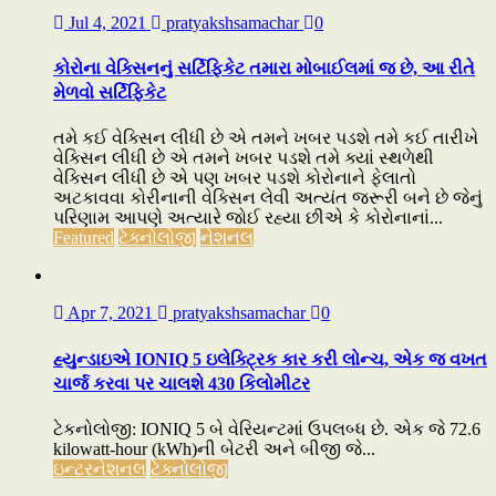
Jul 4, 2021
pratyakshsamachar
0
કોરોના વેક્સિનનું સર્ટિફિકેટ તમારા મોબાઈલમાં જ છે, આ રીતે
મેળવો સર્ટિફિકેટ
તમે કઈ વેક્સિન લીધી છે એ તમને ખબર પડશે તમે કઈ તારીખે
વેક્સિન લીધી છે એ તમને ખબર પડશે તમે ક્યાં સ્થળેથી
વેક્સિન લીધી છે એ પણ ખબર પડશે કોરોનાને ફેલાતો
અટકાવવા કોરીનાની વેક્સિન લેવી અત્યંત જરૂરી બને છે જેનું
પરિણામ આપણે અત્યારે જોઈ રહ્યા છીએ કે કોરોનાનાં...
Featured
ટેક્નોલોજી
નેશનલ
Apr 7, 2021
pratyakshsamachar
0
હ્યુન્ડાઇએ IONIQ 5 ઇલેક્ટ્રિક કાર કરી લોન્ચ, એક જ વખત
ચાર્જ કરવા પર ચાલશે 430 કિલોમીટર
ટેકનોલોજી: IONIQ 5 બે વેરિયન્ટમાં ઉપલબ્ધ છે. એક જે 72.6
kilowatt-hour (kWh)ની બેટરી અને બીજી જે...
ઇન્ટરનેશનલ
ટેક્નોલોજી