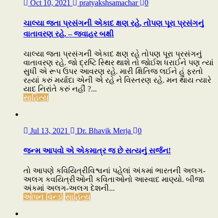
Oct 10, 2021
pratyakshsamachar
0
ચાલ્યા જતા પ્રસંગની એકાદ ક્ષણ રહે, તોપણ પૂરા પ્રસંગનું
વાતાવરણ રહે. – જવાહર બક્ષી
ચાલ્યા જતા પ્રસંગની એકાદ ક્ષણ રહે તોપણ પૂરા પ્રસંગનું
વાતાવરણ રહે. જો દ્રષ્ટિ સ્થિર થાશે તો જોઈશ ધરાઈને પણ ત્યાં
સુધી એ રૂપ ઉપર આવરણ રહે. મારી ક્ષિતિજ લઈને હું ફરતો
રહ્યાં કરું મર્યાદા એની એ રહે ને વિસ્તરણ રહે. મન થાય ત્યારે
યાદ નિરાંતે કરું નહીં ?...
સાહિત્ય
Jul 13, 2021
Dr. Bhavik Merja
0
જન્મ આપવો એ એકમાત્ર જ છે સત્યનું સર્જન!
તો આપણે કવિયિત્રીવિશ્વનાં પહેલાં અંકમાં ભારતની અલગ-
અલગ કવયિત્રીઓની કવિતાઓનો આસ્વાદ માણ્યો. બીજા
અંકમાં અલગ-અલગ દેશની...
ઓપન વિન્ડો
સાહિત્ય