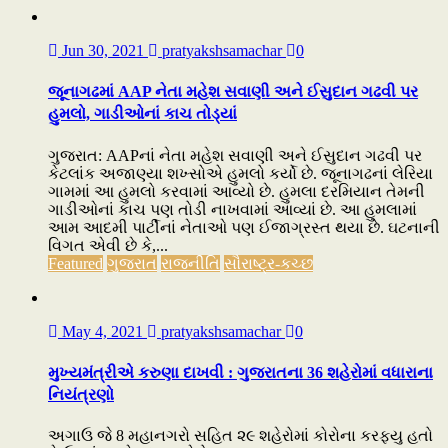
Jun 30, 2021
pratyakshsamachar
0
જૂનાગઢમાં AAP નેતા મહેશ સવાણી અને ઈસુદાન ગઢવી પર
હુમલો, ગાડીઓનાં કાચ તોડ્યાં
ગુજરાત: AAPનાં નેતા મહેશ સવાણી અને ઈસુદાન ગઢવી પર
કેટલાંક અજાણ્યા શખ્સોએ હુમલો કર્યો છે. જૂનાગઢનાં લેરિયા
ગામમાં આ હુમલો કરવામાં આવ્યો છે. હુમલા દરમિયાન તેમની
ગાડીઓનાં કાચ પણ તોડી નાખવામાં આવ્યાં છે. આ હુમલામાં
આમ આદમી પાર્ટીનાં નેતાઓ પણ ઈજાગ્રસ્ત થયા છે. ઘટનાની
વિગત એવી છે કે,...
Featured
ગુજરાત
રાજનીતિ
સૌરાષ્ટ્ર-કચ્છ
May 4, 2021
pratyakshsamachar
0
મુખ્યમંત્રીએ કરુણા દાખવી : ગુજરાતના 36 શહેરોમાં વધારાના
નિયંત્રણો
અગાઉ જે 8 મહાનગરો સહિત ૨૯ શહેરોમાં કોરોના કરફ્યુ હતો