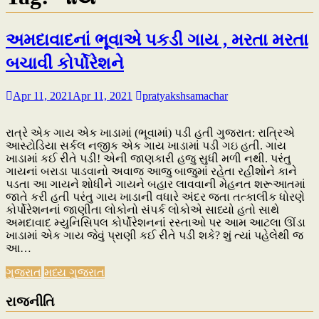
અમદાવાદનાં ભૂવાએ પકડી ગાય , મરતા મરતા
બચાવી કોર્પોરેશને
Apr 11, 2021
Apr 11, 2021
pratyakshsamachar
રાત્રે એક ગાય એક ખાડામાં (ભૂવામાં) પડી હતી ગુજરાત: રાત્રિએ
આસ્ટોડિયા સર્કલ નજીક એક ગાય ખાડામાં પડી ગઇ હતી. ગાય
ખાડામાં કઈ રીતે પડી! એની જાણકારી હજુ સુધી મળી નથી. પરંતુ
ગાયનાં બરાડા પાડવાનો અવાજ આજુ બાજુમાં રહેતા રહીશોને કાને
પડતા આ ગાયને શોધીને ગાયને બહાર લાવવાની મેહનત શરૂઆતમાં
જાતે કરી હતી પરંતુ ગાય ખાડાની વધારે અંદર જતા તત્કાલીક ધોરણે
કોર્પોરેશનનાં જાણીતા લોકોનો સંપર્ક લોકોએ સાધ્યો હતો સાથે
અમદાવાદ મ્યુનિસિપલ કોર્પોરેશનનાં રસ્તાઓ પર આમ આટલા ઊંડા
ખાડામાં એક ગાય જેવું પ્રાણી કઈ રીતે પડી શકે? શું ત્યાં પહેલેથી જ
આ…
ગુજરાત
મધ્ય ગુજરાત
રાજનીતિ