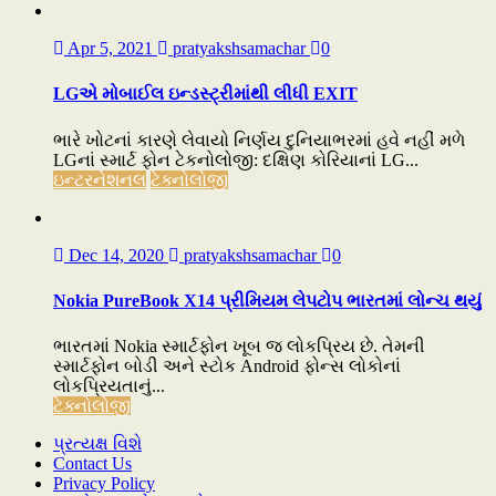
Apr 5, 2021
pratyakshsamachar
0
LGએ મોબાઈલ ઇન્ડસ્ટ્રીમાંથી લીધી EXIT
ભારે ખોટનાં કારણે લેવાયો નિર્ણય દુનિયાભરમાં હવે નહીં મળે
LGનાં સ્માર્ટ ફોન ટેકનોલોજી: દક્ષિણ કોરિયાનાં LG...
ઇન્ટરનેશનલ
ટેક્નોલોજી
Dec 14, 2020
pratyakshsamachar
0
Nokia PureBook X14 પ્રીમિયમ લેપટોપ ભારતમાં લોન્ચ થયું
ભારતમાં Nokia સ્માર્ટફોન ખૂબ જ લોકપ્રિય છે. તેમની
સ્માર્ટફોન બોડી અને સ્ટોક Android ફોન્સ લોકોનાં
લોકપ્રિયતાનું...
ટેક્નોલોજી
પ્રત્યક્ષ વિશે
Contact Us
Privacy Policy