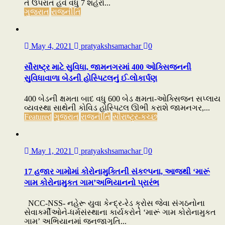
તે ઉપરાંત હવે વધુ 7 શહેરો...
ગુજરાત
રાજનીતિ
May 4, 2021
pratyakshsamachar
0
સૌરાષ્ટ્ર માટે સુવિધા, જામનગરમાં 400 ઓક્સિજનની
સુવિધાવાળા બેડની હોસ્પિટલનું ઈ-લોકાર્પણ
400 બેડની ક્ષમતા બાદ વધુ 600 બેડ ક્ષમતા-ઓક્સિજન સપ્લાય
વ્યવસ્થા સાથેની કોવિડ હોસ્પિટલ ઊભી કરાશે જામનગર,...
Featured
ગુજરાત
રાજનીતિ
સૌરાષ્ટ્ર-કચ્છ
May 1, 2021
pratyakshsamachar
0
17 હજાર ગામોમાં કોરોનામુક્તિની સંકલ્પના, આજથી ‘મારૂં
ગામ કોરોનામુકત ગામ’અભિયાનનો પ્રારંભ
NCC-NSS- નહેરૂ યુવા કેન્દ્ર-રેડ ક્રોસ જેવા સંગઠનોના
સેવાકર્મીઓને-ધર્મસંસ્થાના કાર્યકરોને ‘મારૂં ગામ કોરોનામુકત
ગામ’ અભિયાનમાં જનજાગૃતિ...