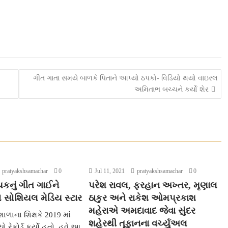
ગીત ગાતા સમયે બાળકે પિતાને આપ્યો ઠપકો- વિડિયો થયો વાઇરલ
અમિતાભ બચ્ચને કર્યો શેર
pratyakshsamachar
0
Jul 11, 2021
pratyakshsamachar
0
યકનું ગીત ગાઈને
પરેશ રાવલ, ફરહાન અખ્તર, મૃણાલ
 સોશિયલ મેડિય સ્ટાર
ઠાકુર અને રાકેશ ઓમપ્રકાશ
મહેરાએ અમદાવાદ જેવા સુંદર
શાળાના શિક્ષકે 2019 માં
શહેરથી તૂફાનના વર્ચ્યુઅલ
 રેકોર્ડ કર્યો હતો. હવે આ