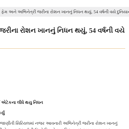
 ફેમ અને અભિનેત્રી જરીના રોશન ખાનનું નિધન થયું, 54 વર્ષની વયે દુનિયાન
રીના રોશન ખાનનું નિધન થયું, 54 વર્ષની વયે
ટ એટેકના લીધે થયુ નિધન
્યુ
ખૂબ જાણીતી સિરિયલમાં નજર આવનારી અભિનેત્રી જરીના રોશન ખાનનું