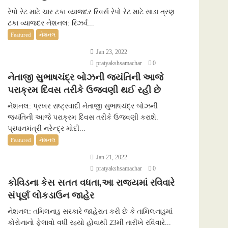
રેપો રેટ માટે ચાર ટકા વ્યાજદર રિવર્સ રેપો રેટ માટે સાડા ત્રણ
ટકા વ્યાજદર નેશનલ: રિઝર્વ...
Featured
નેશનલ
Jan 23, 2022
pratyakshsamachar
0
નેતાજી સુભાષચંદ્ર બોઝની જયંતિની આજે
પરાક્રમ દિવસ તરીકે ઉજવણી થઈ રહી છે
નેશનલ: પ્રખર રાષ્ટ્રવાદી નેતાજી સુભાષચંદ્ર બોઝની
જયંતિની આજે પરાક્રમ દિવસ તરીકે ઉજવણી કરાશે.
પ્રધાનમંત્રી નરેન્દ્ર મોદી...
Featured
નેશનલ
Jan 21, 2022
pratyakshsamachar
0
કોવિડના કેસ સતત વધતા,આ રાજ્યમાં રવિવારે
સંપૂર્ણ લોકડાઉન જાહેર
નેશનલ: તમિલનાડુ સરકારે જાહેરાત કરી છે કે તામિલનાડુમાં
કોરોનાનો ફેલાવો વધી રહ્યો હોવાથી 23મી તારીખે રવિવારે...