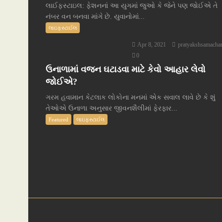
લાઈફસ્ટાઇલ: ફેશનનાં આ યુગમાં જુઓ કે જેને પણ જોઈએ તે
નંબર વન બનવા માંગે છે. યુવાનોમાં...
લાઇફસ્ટાઈલ
Apr 8, 2021
pratyakshsamacha
0
ઉનાળામાં વજન ઘટાડવા માટે કેવો આહાર લેવો
જોઈએ?
ગરમ હવામાન કેટલાક લોકોના મનમાં એક સવાલ લાવે છે કે શું
તેઓએ ઉનાળા અનુસાર જીવનશૈલીમાં ફેરફાર...
Featured
લાઇફસ્ટાઈલ