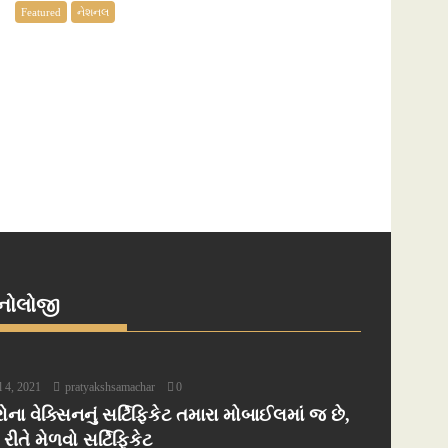
Featured
નેશનલ
્નોલોજી
l 4, 2021
pratyakshsamachar
0
ોના વેક્સિનનું સર્ટિફિકેટ તમારા મોબાઈલમાં જ છે,
ીતે મેળવો સર્ટિફિકેટ