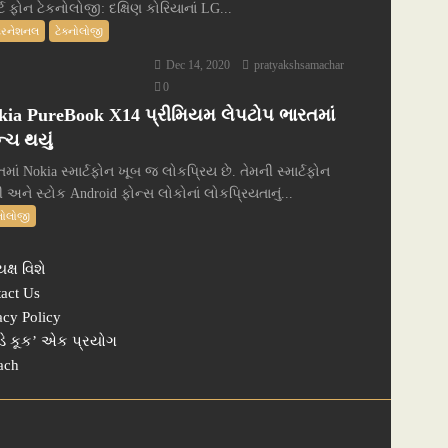
ર્ટ ફોન ટેકનોલોજી: દક્ષિણ કોરિયાનાં LG...
ટરનેશનલ
ટેક્નોલોજી
Dec 14, 2020
pratyakshsamachar
0
kia PureBook X14 પ્રીમિયમ લેપટોપ ભારતમાં
્ચ થયું
માં Nokia સ્માર્ટફોન ખૂબ જ લોકપ્રિય છે. તેમની સ્માર્ટફોન
 અને સ્ટોક Android ફોન્સ લોકોનાં લોકપ્રિયતાનું...
્નોલોજી
યક્ષ વિશે
act Us
acy Policy
ડે કૂક’ એક પ્રયોગ
ach