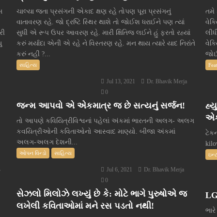
બ
ચાલ્યા જતા પ્રસંગની એકાદ ક્ષણ રહે તોપણ પૂરા પ્રસંગનું
તમે
વાતાવરણ રહે. જો દ્રષ્ટિ સ્થિર થાશે તો જોઈશ ધરાઈને પણ ત્યાં
વેક
રી
સુધી એ રૂપ ઉપર આવરણ રહે. મારી ક્ષિતિજ લઈને હું ફરતો રહ્યાં
લીધ
ુ
કરું મર્યાદા એની એ રહે ને વિસ્તરણ રહે. મન થાય ત્યારે યાદ નિરાંતે
વેક
કરું નહીં ?...
જોઈ
સાહિત્ય
Fea
Jul 13, 2021
Dr. Bhavik Merja
0
જન્મ આપવો એ એકમાત્ર જ છે સત્યનું સર્જન!
હ્ય
એક
તો આપણે કવિયિત્રીવિશ્વનાં પહેલાં અંકમાં ભારતની અલગ- અલગ
કવયિત્રીઓની કવિતાઓનો આસ્વાદ માણ્યો. બીજા અંકમાં
ટેક
અલગ-અલગ દેશની...
kil
ઓપન વિન્ડો
સાહિત્ય
ઇન્
Jul 6, 2021
Dr. Bhavik Merja
r
0
સેઝલો મિલોઝે લખ્યું છે કે: મોટે ભાગે પુરુષોએ જ
LG
લખેલી કવિતાઓમાં મને રસ પડતો નથી!
ભારે