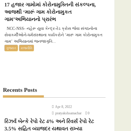
17 હજાર ગામોમાં કોરોનામુક્તિની સંકલ્પના,
આજથી ‘મારૂં ગામ કોરોનામુકત
ગામ’અભિયાનનો પ્રારંભ
NCC-NSS- નહેરૂ યુવા કેન્દ્ર-રેડ ક્રોસ જેવા સંગઠનોના
સેવાકર્મીઓને-ધર્મસંસ્થાના કાર્યકરોને ‘મારૂં ગામ કોરોનામુકત
ગામ’ અભિયાનમાં જનજાગૃતિ...
ગુજરાત
રાજનીતિ
Recents Posts
Apr 8, 2022
pratyakshsamachar
0
રિઝર્વ બેન્કે રેપો રેટ 4% અને રિવર્સ રેપો રેટ
3.5% સહિત વ્યાજદર યથાવત રાખ્યા