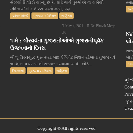
સેઝલો મિલોઝે લખ્યું છે કે: મોટે ભાગે પુરુષોએ જ લખેલી
સ્મા
કવિતાઓમાં મને રસ પડતો નથી, પણ...
ઇન્
ઓપન વિન્ડો
પ્રત્યક્ષ સ્પેશિયલ
સાહિત્ય
May 4, 2021
Dr. Bhavik Merja
r
0
No
૧ મે : ગૌરવવંતા ગુજરાતીઓએ ગુજરાતીપૂર્વક
લોન
ઉજવવાનો દિવસ
ભારત
બીજું વિશ્ર્વયુદ્ધ પુરૂ થયા બાદ કેબિનેટ મિશન યોજના મુજબ વર્ષ
બોડી
૧૯૪૬માં વચગાળાની સરકાર રચવામાં આવી. લોર્ડ...
ટેક
Featured
પ્રત્યક્ષ સ્પેશિયલ
સાહિત્ય
પ્રત્
Cont
Priv
‘કૂક
Uva
Copyright © All rights reserved