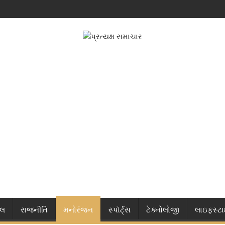
નલ
રાજનીતિ
મનોરંજન
સ્પૉર્ટ્સ
ટેક્નોલોજી
લાઇફસ્ટ