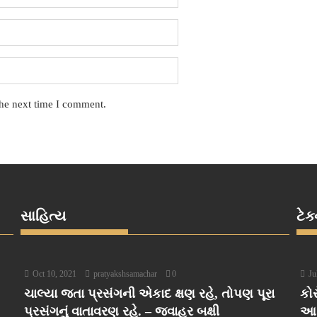
the next time I comment.
સાહિત્ય
ટેક
Oct 10, 2021
pratyakshsamachar
0
Ju
ચાલ્યા જતા પ્રસંગની એકાદ ક્ષણ રહે, તોપણ પૂરા
કોર
પ્રસંગનું વાતાવરણ રહે. – જવાહર બક્ષી
આ ર