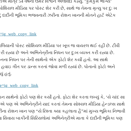
એ માત્ર 54 વર્ષની ઉંમરે વિશ્વને અલવિદા કહ્યું. ‘કુમકુમ ભાગ્ય’
યલ મીડિયા પર પોસ્ટ શેર કરી છે, સાથે જ તેમના મૃત્યુ પર દુ: ખ
ાં ઈંદુ દાદીની ભૂમિકા ભજવનારી ઝરીના રોશન ખાનની મોતને હાર્ટ એટેક
e=ig_web_copy_link
લિયાની પોસ્ટ સોશિયલ મીડિયા પર ખૂબ જ વાયરલ થઈ રહી છે. ટીવી
 રહ્યા છે અને અભિનેત્રીના નિધન પર દુ:ખ વ્યક્ત કરી રહ્યા છે.
ાનના નિધન પર તેની સાથેનો એક ફોટો શેર કર્યો હતો. આ સાથે
 હવાઇ ગીત પર ડાન્સ કરતાં જોવા મળી રહ્યાં છે. પોતાનો ફોટો અને
ં હતું.
ce=ig_web_copy_link
થેનો ફોટો પણ શેર કર્યો હતો. ફોટા શેર કરતા લખ્યું કે, ‘યે ચાંદ સા
 પણ એ અભિનેત્રીને યાદ કરતાં તેમના સોશ્યલ મીડિયા હેન્ડલ્સ સાથે
ના રોશન ખાન પણ “યે રિશ્તા ક્યા કહલાતા હૈ”માં મુખ્ય ભૂમિકા નિભાવી
આ સિવાય બાકીની સિરિયલોમાં અભિનેત્રીએ માતા કે દાદીની ભૂમિકા પણ