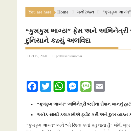
You are here
Home
મનોરંજન
“કુમકુમ ભાગ્ય”
“કુમકુમ ભાગ્ય” ફેમ અને અભિનેત્રી જ
દુનિયાને કહ્યું અલવિદા
Oct 19, 2020
pratyakshsamachar
F
T
W
M
M
E
a
w
h
e
e
m
“કૂમકુમ ભાગ્ય” અભિનેત્રી જરીના રોશન ખાનનું હાર્
c
i
a
s
s
a
અનેક સાથી કલાકારોએ ટ્વીટ કરી અને દુ:ખ વ્યક્ત કર
e
t
t
s
s
i
“કુમકુમ ભાગ્ય” અને “યે રિશ્તા ક્યાં કહલાતા હૈ” જેવી 
b
t
s
e
a
l