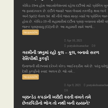
કોવિડ-19ના હોમ આઇસોલેશનમાં રહેલા દર્દીઓ માટે પ્રોનિંગ ખુ
જ ફાયદાકારક છે. દર્દીને જ્યારે શ્વાસ લેવામાં તકલીફ થવા લાગે
અને SpO2 લેવલ 94 થી નીચે જાય માત્ર ત્યારે જ પ્રોનિંગ જરૂ
હોય છે. કોવિડ-19 ની મહામારીમાં દર્દીના પ્રાણ બચાવવા સૌથી વધ
જરૂર પ્રાણવાયુ (O2)ની છે. આ મહામારી સામે આજે...
લાઇફસ્ટાઈલ
Apr 10, 2021
pratyakshsamachar
0
ગરમીની ઋતુમાં રહો કૂલ – કૂલ, બનાવો સરળ
રેસિપીથી કુલ્ફી
ઉનાળાની સીઝનમાં દરેકને કોલ્ડ આઈસ્ક્રીમ ગમે છે. પરંતુ ઘરેલું
દેશી કુલ્ફીનો સ્વાદ અલગ છે. જો તમે...
લાઇફસ્ટાઈલ
Apr 9, 2021
pratyakshsamacha
0
બ્રાન્ડેડ કપડાંની ખરીદી કરતી વખતે તમે
છેતરપિંડીનો ભોગ તો નથી બની રહ્યાને?