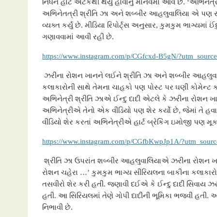
નિધન હાર્ટ એટેકથી થયુ હોવાનું માનવમાં આવે છે. ‘અભિનેત્રી
અભિનેતત્રી શ્રીતિ ઝા અને શબ્બીર આહલુવાલિયા એ પણ સોશિ
o
e
A
n
g
વ્યક્ત કર્યું છે. મીડિયા રિપોર્ટ્સ અનુસાર, કુમકુમ ભાગ્યમ
o
r
p
g
e
ગણાવવામાં આવી રહી છે.
k
p
e
https://www.instagram.com/p/CGfcxd-B5gN/?utm_sourc
r
ઝરીના રોશન ખાનને લઈને શ્રીતિ ઝા અને શબ્બીર આહલુવા
કલાકારોની સાથે તેમના ચાહકો પણ પોસ્ટ પર ઘણી કોમેન્ટ કરી
અભિનેત્રી શ્રીતિ ઝાએ ઈન્દુ દાદી એટલે કે ઝરીના રોશન ખ
અભિનેત્રીએ તેનો એક વીડિયો પણ શેર કર્યો છે, જેમાં તે હવા
વીડિયો શેર કરતાં અભિનેત્રીએ હાર્ટ બ્રેકિંગ ઇમોજી પણ મૂક્યુ
https://www.instagram.com/p/CGfbKwpJp1A/?utm_sour
શ્રીતિ ઝા ઉપરાંત શબ્બીર આહલુવાલિયાએ ઝરીના રોશન ખાન સા
રોશન ચહેરા …’ કુમકુમ ભાગ્ય સીરિયલના બાકીના કલાકારોએ
તસવીરો શેર કરી હતી. જણાવી દઈએ કે ઈન્દુ દાદી સિવાય ઝરી
હતી. આ સિરિયલમાં તેણે ગોપી દાદીની ભૂમિકા ભજવી હતી. 
નિભાવી છે.