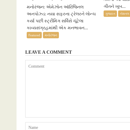
ગીતને ખૂબ...
મનોરંજન: એમેઝોન ઑરિજિનલ
અનપોઝ્ડ: નયા સફરના ટ્રેલરને લોન્ચ
ગુજરાત
નેશનલ
કર્યા પછી સ્ટ્રીમિંગ સર્વિસે ચૂંટેલા
કાવ્યસંગ્રહમાંથી એક મનભાવન...
Featured
મનોરંજન
LEAVE A COMMENT