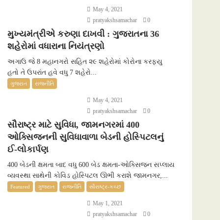
May 4, 2021
pratyakshsamachar
0
મુખ્યમંત્રીએ કરુણા દાખવી : ગુજરાતના 36
શહેરોમાં વધારાના નિયંત્રણો
અગાઉ જે 8 મહાનગરો સહિત ૨૯ શહેરોમાં કોરોના કરફ્યુ
હતો તે ઉપરાંત હવે વધુ 7 શહેરો...
ગુજરાત
રાજનીતિ
May 4, 2021
pratyakshsamachar
0
સૌરાષ્ટ્ર માટે સુવિધા, જામનગરમાં 400
ઓક્સિજનની સુવિધાવાળા બેડની હોસ્પિટલનું
ઈ-લોકાર્પણ
400 બેડની ક્ષમતા બાદ વધુ 600 બેડ ક્ષમતા-ઓક્સિજન સપ્લાય
વ્યવસ્થા સાથેની કોવિડ હોસ્પિટલ ઊભી કરાશે જામનગર,...
Featured
ગુજરાત
રાજનીતિ
સૌરાષ્ટ્ર-કચ્છ
May 1, 2021
pratyakshsamachar
0