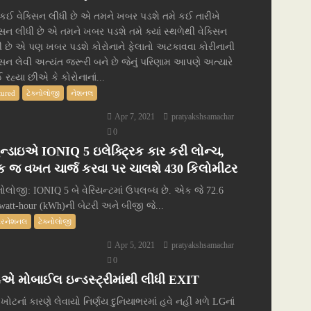
 કઈ વેક્સિન લીધી છે એ તમને ખબર પડશે તમે કઈ તારીખે
્સિન લીધી છે એ તમને ખબર પડશે તમે ક્યાં સ્થળેથી વેક્સિન
ી છે એ પણ ખબર પડશે કોરોનાને ફેલાતો અટકાવવા કોરીનાની
્સિન લેવી અત્યંત જરૂરી બને છે જેનું પરિણામ આપણે અત્યારે
 રહ્યા છીએ કે કોરોનાનાં...
tured
ટેક્નોલોજી
નેશનલ
Apr 7, 2021
pratyakshsamachar
0
ુન્ડાઇએ IONIQ 5 ઇલેક્ટ્રિક કાર કરી લોન્ચ,
 જ વખત ચાર્જ કરવા પર ચાલશે 430 કિલોમીટર
નોલોજી: IONIQ 5 બે વેરિયન્ટમાં ઉપલબ્ધ છે. એક જે 72.6
owatt-hour (kWh)ની બેટરી અને બીજી જે...
ટરનેશનલ
ટેક્નોલોજી
Apr 5, 2021
pratyakshsamachar
0
એ મોબાઈલ ઇન્ડસ્ટ્રીમાંથી લીધી EXIT
 ખોટનાં કારણે લેવાયો નિર્ણય દુનિયાભરમાં હવે નહીં મળે LGનાં