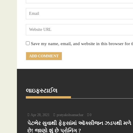
Save my name, email, and website in this browser for 
લાઇફસ્ટાઈલ
Apr 28, 2021
pratyakshsamachar
0
પેટભેર સુવાથી ફેફસાંમાં ઑક્સીજન ઝડપથી મળે
છે! જાણો શું છે પ્રોનિંગ ?