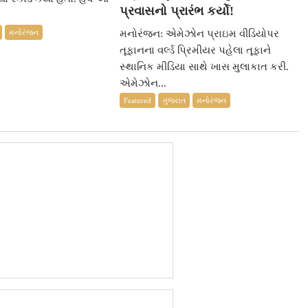
પ્રવાસનો પ્રારંભ કર્યો!
મનોરંજન
મનોરંજન: એમેઝોન પ્રાઇમ વીડિયોપર
તૂફાનના વર્લ્ડ પ્રિમીયર પહેલા તૂફાને
સ્થાનિક મીડિયા સાથે ખાસ મુલાકાત કરી.
એમેઝોન...
Featured
ગુજરાત
મનોરંજન