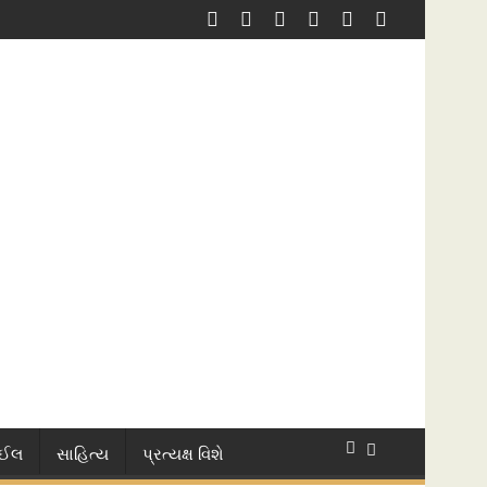
ાઈલ
સાહિત્ય
પ્રત્યક્ષ વિશે