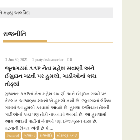
ે કહ્યું અલવિદા
રાજનીતિ
Jun 30, 2021
pratyakshsamachar
0
જૂનાગઢમાં AAP નેતા મહેશ સવાણી અને
ઈસુદાન ગઢવી પર હુમલો, ગાડીઓનાં કાચ
તોડ્યાં
ગુજરાત: AAPનાં નેતા મહેશ સવાણી અને ઈસુદાન ગઢવી પર
કેટલાંક અજાણ્યા શખ્સોએ હુમલો કર્યો છે. જૂનાગઢનાં લેરિયા
ગામમાં આ હુમલો કરવામાં આવ્યો છે. હુમલા દરમિયાન તેમની
ગાડીઓનાં કાચ પણ તોડી નાખવામાં આવ્યાં છે. આ હુમલામાં
આમ આદમી પાર્ટીનાં નેતાઓ પણ ઈજાગ્રસ્ત થયા છે.
ઘટનાની વિગત એવી છે કે,...
Featured
ગુજરાત
રાજનીતિ
સૌરાષ્ટ્ર-કચ્છ