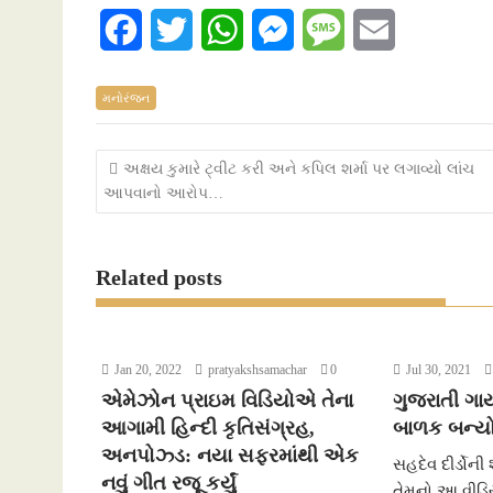
F
T
W
M
M
E
a
w
h
e
e
m
મનોરંજન
c
i
a
s
s
a
e
t
t
s
s
i
Post
અક્ષય કુમારે ટ્વીટ કરી અને કપિલ શર્મા પર લગાવ્યો લાંચ
આપવાનો આરોપ…
b
t
s
e
a
l
navigation
o
e
A
n
g
Related posts
o
r
p
g
e
k
p
e
r
Jan 20, 2022
pratyakshsamachar
0
Jul 30, 2021
એમેઝોન પ્રાઇમ વિડિયોએ તેના
ગુજરાતી ગા
આગામી હિન્દી કૃતિસંગ્રહ,
બાળક બન્યો
અનપોઝ્ડ: નયા સફરમાંથી એક
સહદેવ દીર્ડોની 
નવું ગીત રજૂ કર્યું
તેમનો આ વીડિયો