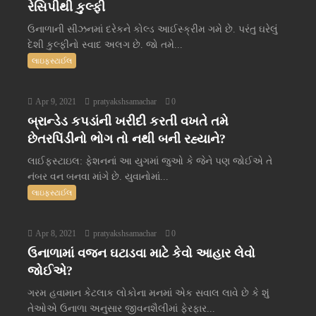
રેસિપીથી કુલ્ફી
ઉનાળાની સીઝનમાં દરેકને કોલ્ડ આઈસ્ક્રીમ ગમે છે. પરંતુ ઘરેલું
દેશી કુલ્ફીનો સ્વાદ અલગ છે. જો તમે...
લાઇફસ્ટાઈલ
Apr 9, 2021
pratyakshsamachar
0
બ્રાન્ડેડ કપડાંની ખરીદી કરતી વખતે તમે
છેતરપિંડીનો ભોગ તો નથી બની રહ્યાને?
લાઈફસ્ટાઇલ: ફેશનનાં આ યુગમાં જુઓ કે જેને પણ જોઈએ તે
નંબર વન બનવા માંગે છે. યુવાનોમાં...
લાઇફસ્ટાઈલ
Apr 8, 2021
pratyakshsamachar
0
ઉનાળામાં વજન ઘટાડવા માટે કેવો આહાર લેવો
જોઈએ?
ગરમ હવામાન કેટલાક લોકોના મનમાં એક સવાલ લાવે છે કે શું
તેઓએ ઉનાળા અનુસાર જીવનશૈલીમાં ફેરફાર...