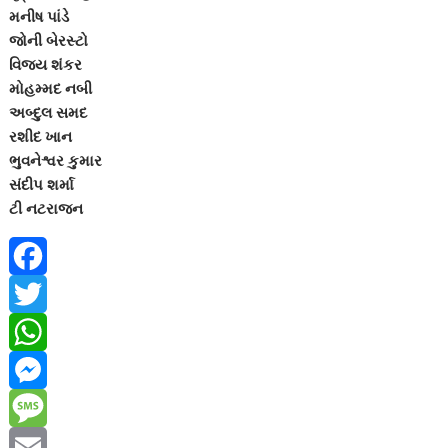
મનીષ પાંડે
જોની બેરસ્ટો
વિજય શંકર
મોહમ્મદ નબી
અબ્દુલ સમદ
રશીદ ખાન
ભુવનેશ્વર કુમાર
સંદીપ શર્મા
ટી નટરાજન
F
a
T
c
w
W
e
i
h
M
b
t
a
e
M