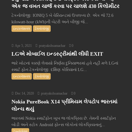
એક જ વખત ચાર્જ કરવા પર ચાલશે 430 કિલોમીટર
ટેકનોલોજી: IONIQ 5 બે વેરિયન્ટમાં ઉપલબ્ધ છે. એક જે 72.6
kilowatt-hour (kWh)ની બેટરી અને બીજી જે...
ઇન્ટરનેશનલ
ટેક્નોલોજી
Apr 5, 2021
pratyakshsamachar
0
LGએ મોબાઈલ ઇન્ડસ્ટ્રીમાંથી લીધી EXIT
ભારે ખોટનાં કારણે લેવાયો નિર્ણય દુનિયાભરમાં હવે નહીં મળે LGનાં
સ્માર્ટ ફોન ટેકનોલોજી: દક્ષિણ કોરિયાનાં LG...
ઇન્ટરનેશનલ
ટેક્નોલોજી
Dec 14, 2020
pratyakshsamachar
0
Nokia PureBook X14 પ્રીમિયમ લેપટોપ ભારતમાં
લોન્ચ થયું
ભારતમાં Nokia સ્માર્ટફોન ખૂબ જ લોકપ્રિય છે. તેમની સ્માર્ટફોન
બોડી અને સ્ટોક Android ફોન્સ લોકોનાં લોકપ્રિયતાનું...
ટેક્નોલોજી