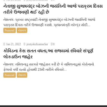
નેતાજી સુભાષચંદ્ર બોઝની જયંતિની આજે પરાક્રમ દિવસ
તરીકે ઉજવણી થઈ રહી છે
નેશનલ: પ્રખર રાષ્ટ્રવાદી નેતાજી સુભાષચંદ્ર બોઝની જયંતિની આજે
પરાક્રમ દિવસ તરીકે ઉજવણી કરાશે. પ્રધાનમંત્રી નરેન્દ્ર મોદી...
Featured
નેશનલ
Jan 21, 2022
pratyakshsamachar
0
કોવિડના કેસ સતત વધતા,આ રાજ્યમાં રવિવારે સંપૂર્ણ
લોકડાઉન જાહેર
નેશનલ: તમિલનાડુ સરકારે જાહેરાત કરી છે કે તામિલનાડુમાં કોરોનાનો
ફેલાવો વધી રહ્યો હોવાથી 23મી તારીખે રવિવારે...
Featured
નેશનલ