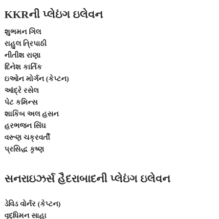
KKRની પ્લેઇંગ ઇલેવન
શુભમન ગિલ
રાહુલ ત્રિપાઠી
નીતીશ રાણા
દિનેશ કાર્તિક
ઇઓન મોર્ગન (કેપ્ટન)
આંદ્રે રસેલ
પેટ કમિન્સ
શાકિબ અલ હસન
હરભજન સિંઘ
વરૂણ ચક્રવર્તી
પ્રસિદ્ધ કૃષ્ણ
સનરાઇઝર્સ હૈદરાબાદની પ્લેઇંગ ઇલેવન
ડેવિડ વોર્નર (કેપ્ટન)
વૃદ્ધિમન સાહા