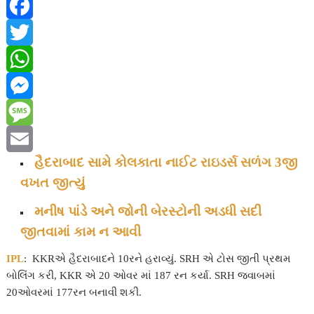
F
a
T
c
w
W
e
i
h
M
b
t
a
e
M
હૈદરાબાદ સામે કોલકાતા નાઈટ રાઇડર્સ સળંગ 3જી
o
t
t
s
e
E
વખત જીત્યું
o
e
s
s
s
m
મનીષ પાંડે અને જોની બેરસ્ટોની અડધી સદી
k
r
A
e
s
a
જીતવામાં કામ ન આવી
p
n
a
i
IPL
: KKRએ હૈદરાબાદને 10રને હરાવ્યું. SRH એ ટોસ જીતી પ્રથમ
p
g
g
l
બોલિંગ કરી, KKR એ 20 ઓવર માં 187 રન કર્યા. SRH જવાબમાં
20ઓવરમાં 177રન બનાવી શકી.
e
e