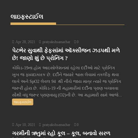
લાઇફસ્ટાઈલ
Apr 28, 2021
pratyakshsamachar
0
પેટભેર સુવાથી ફેફસાંમાં ઑક્સીજન ઝડપથી મળે
છે! જાણો શું છે પ્રોનિંગ ?
કોવિડ-19ના હોમ આઇસોલેશનમાં રહેલા દર્દીઓ માટે પ્રોનિંગ
ખુબ જ ફાયદાકારક છે. દર્દીને જ્યારે શ્વાસ લેવામાં તકલીફ થવા
લાગે અને SpO2 લેવલ 94 થી નીચે જાય માત્ર ત્યારે જ પ્રોનિંગ
જરૂરી હોય છે. કોવિડ-19 ની મહામારીમાં દર્દીના પ્રાણ બચાવવા
સૌથી વધુ જરૂર પ્રાણવાયુ (O2)ની છે. આ મહામારી સામે આજે...
લાઇફસ્ટાઈલ
Apr 10, 2021
pratyakshsamachar
0
ગરમીની ઋતુમાં રહો કૂલ – કૂલ, બનાવો સરળ