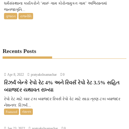
ધર્મસંસ્થાના કાર્યકરોને ‘મારૂં ગામ કોરોનામુકત ગામ’ અભિયાનમાં
જનજાગૃતિ...
ગુજરાત
રાજનીતિ
Recents Posts
Apr 8, 2022
pratyakshsamachar
0
રિઝર્વ બેન્કે રેપો રેટ 4% અને રિવર્સ રેપો રેટ 3.5% સહિત
વ્યાજદર યથાવત રાખ્યા
રેપો રેટ માટે ચાર ટકા વ્યાજદર રિવર્સ રેપો રેટ માટે સાડા ત્રણ ટકા વ્યાજદર
નેશનલ: રિઝર્વ...
Featured
નેશનલ
Jan 23, 2022
pratyakshsamachar
0