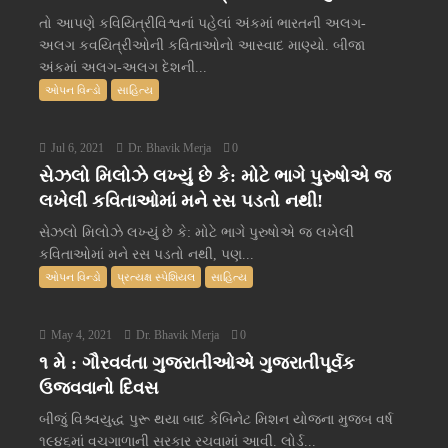
તો આપણે કવિયિત્રીવિશ્વનાં પહેલાં અંકમાં ભારતની અલગ-
અલગ કવયિત્રીઓની કવિતાઓનો આસ્વાદ માણ્યો. બીજા
અંકમાં અલગ-અલગ દેશની...
ઓપન વિન્ડો
સાહિત્ય
Jul 6, 2021
Dr. Bhavik Merja
0
સેઝલો મિલોઝે લખ્યું છે કે: મોટે ભાગે પુરુષોએ જ
લખેલી કવિતાઓમાં મને રસ પડતો નથી!
સેઝલો મિલોઝે લખ્યું છે કે: મોટે ભાગે પુરુષોએ જ લખેલી
કવિતાઓમાં મને રસ પડતો નથી, પણ...
ઓપન વિન્ડો
પ્રત્યક્ષ સ્પેશિયલ
સાહિત્ય
May 4, 2021
Dr. Bhavik Merja
0
૧ મે : ગૌરવવંતા ગુજરાતીઓએ ગુજરાતીપૂર્વક
ઉજવવાનો દિવસ
બીજું વિશ્ર્વયુદ્ધ પુરૂ થયા બાદ કેબિનેટ મિશન યોજના મુજબ વર્ષ
૧૯૪૬માં વચગાળાની સરકાર રચવામાં આવી. લોર્ડ...