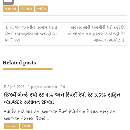
Featured
IPL2021
સ્પૉર્ટ્સ
o
t
t
s
e
E
o
e
s
s
s
m
Post
માઁ જગજનનીને પ્રસન્ન કરવાં
સરકાર સારી કામગીરી કરી રહી છે,
k
r
A
e
s
a
ચૈત્રી નવરાત્રીમાં ચોક્કસપણે આ
તો લોકોને કેમ મુશ્કેલી પડી રહી છે?
navigation
કાર્યો કરો
ગુજરાત હાઇકોર્ટ
p
n
a
i
p
g
g
l
Related posts
e
e
r
Apr 8, 2022
pratyakshsamachar
0
રિઝર્વ બેન્કે રેપો રેટ 4% અને રિવર્સ રેપો રેટ 3.5% સહિત
વ્યાજદર યથાવત રાખ્યા
રેપો રેટ માટે ચાર ટકા વ્યાજદર રિવર્સ રેપો રેટ માટે સાડા ત્રણ ટકા
વ્યાજદર નેશનલ: રિઝર્વ...
Featured
નેશનલ