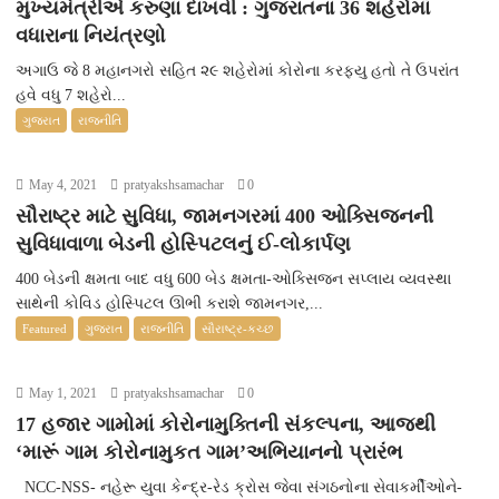
મુખ્યમંત્રીએ કરુણા દાખવી : ગુજરાતના 36 શહેરોમાં
વધારાના નિયંત્રણો
અગાઉ જે 8 મહાનગરો સહિત ૨૯ શહેરોમાં કોરોના કરફ્યુ હતો તે ઉપરાંત
હવે વધુ 7 શહેરો...
ગુજરાત
રાજનીતિ
May 4, 2021
pratyakshsamachar
0
સૌરાષ્ટ્ર માટે સુવિધા, જામનગરમાં 400 ઓક્સિજનની
સુવિધાવાળા બેડની હોસ્પિટલનું ઈ-લોકાર્પણ
400 બેડની ક્ષમતા બાદ વધુ 600 બેડ ક્ષમતા-ઓક્સિજન સપ્લાય વ્યવસ્થા
સાથેની કોવિડ હોસ્પિટલ ઊભી કરાશે જામનગર,...
Featured
ગુજરાત
રાજનીતિ
સૌરાષ્ટ્ર-કચ્છ
May 1, 2021
pratyakshsamachar
0
17 હજાર ગામોમાં કોરોનામુક્તિની સંકલ્પના, આજથી
‘મારૂં ગામ કોરોનામુકત ગામ’અભિયાનનો પ્રારંભ
NCC-NSS- નહેરૂ યુવા કેન્દ્ર-રેડ ક્રોસ જેવા સંગઠનોના સેવાકર્મીઓને-