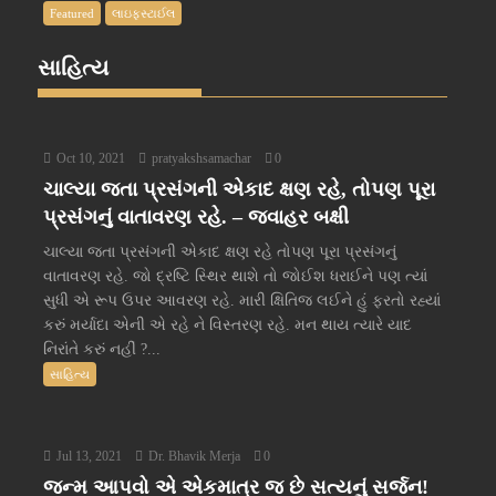
Featured
લાઇફસ્ટાઈલ
સાહિત્ય
Oct 10, 2021
pratyakshsamachar
0
ચાલ્યા જતા પ્રસંગની એકાદ ક્ષણ રહે, તોપણ પૂરા
પ્રસંગનું વાતાવરણ રહે. – જવાહર બક્ષી
ચાલ્યા જતા પ્રસંગની એકાદ ક્ષણ રહે તોપણ પૂરા પ્રસંગનું
વાતાવરણ રહે. જો દ્રષ્ટિ સ્થિર થાશે તો જોઈશ ધરાઈને પણ ત્યાં
સુધી એ રૂપ ઉપર આવરણ રહે. મારી ક્ષિતિજ લઈને હું ફરતો રહ્યાં
કરું મર્યાદા એની એ રહે ને વિસ્તરણ રહે. મન થાય ત્યારે યાદ
નિરાંતે કરું નહીં ?...
સાહિત્ય
Jul 13, 2021
Dr. Bhavik Merja
0
જન્મ આપવો એ એકમાત્ર જ છે સત્યનું સર્જન!