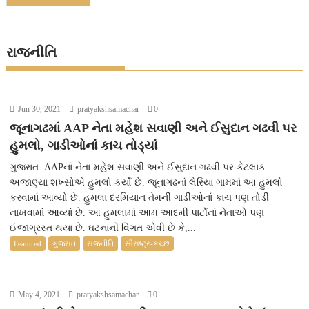
રાજનીતિ
Jun 30, 2021
pratyakshsamachar
0
જૂનાગઢમાં AAP નેતા મહેશ સવાણી અને ઈસુદાન ગઢવી પર
હુમલો, ગાડીઓનાં કાચ તોડ્યાં
ગુજરાત: AAPનાં નેતા મહેશ સવાણી અને ઈસુદાન ગઢવી પર કેટલાંક
અજાણ્યા શખ્સોએ હુમલો કર્યો છે. જૂનાગઢનાં લેરિયા ગામમાં આ હુમલો
કરવામાં આવ્યો છે. હુમલા દરમિયાન તેમની ગાડીઓનાં કાચ પણ તોડી
નાખવામાં આવ્યાં છે. આ હુમલામાં આમ આદમી પાર્ટીનાં નેતાઓ પણ
ઈજાગ્રસ્ત થયા છે. ઘટનાની વિગત એવી છે કે,...
Featured
ગુજરાત
રાજનીતિ
સૌરાષ્ટ્ર-કચ્છ
May 4, 2021
pratyakshsamachar
0