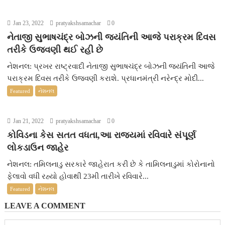
Jan 23, 2022
pratyakshsamachar
0
નેતાજી સુભાષચંદ્ર બોઝની જયંતિની આજે પરાક્રમ દિવસ
તરીકે ઉજવણી થઈ રહી છે
નેશનલ: પ્રખર રાષ્ટ્રવાદી નેતાજી સુભાષચંદ્ર બોઝની જયંતિની આજે
પરાક્રમ દિવસ તરીકે ઉજવણી કરાશે. પ્રધાનમંત્રી નરેન્દ્ર મોદી...
Featured
નેશનલ
Jan 21, 2022
pratyakshsamachar
0
કોવિડના કેસ સતત વધતા,આ રાજ્યમાં રવિવારે સંપૂર્ણ
લોકડાઉન જાહેર
નેશનલ: તમિલનાડુ સરકારે જાહેરાત કરી છે કે તામિલનાડુમાં કોરોનાનો
ફેલાવો વધી રહ્યો હોવાથી 23મી તારીખે રવિવારે...
Featured
નેશનલ
LEAVE A COMMENT