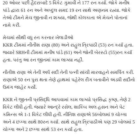
20 ઓવર પછી હૈદરાબાદે 5 વિકેટ ગુમાવી ને 177 રન કર્યા. જોકે મનીષ
r
પાંડે દ્વારા 61 રન અને અબ્દુલ સમદ 19 રન સાથે અણનમ રહ્યા. જોકે
તેઓ ટીમને મેચ જીતાવી ન શક્યા, જેથી કોલકાતા એ મેચને પોતાનાં
નામે કરી.
મેચમાં સૌથી વધુ રન કરનાર ખેલાડીઓ
KKR ટીમમાં નીતીશ રાણા (80) અને રાહુલ ત્રિપાઠી (53) રન કર્યા હતા.
જ્યારે SRHની ટીમમાં મનીષ પાંડે (61) અને જોની બેરસ્ટો (55)રન કર્યા
હતા. પરંતુ આ રન જીતમાં કામ લાગ્યા નહીં.
નીતીશ રાણા એ તેની અર્ધ સદી તેની પત્ની સાંચી મારવાહને સમર્પિત કરી.
રાણાએ 50 રન પુરા થતા તેણે હાથમાં પહેરેલ રીંગ બતાવીને અડધી સદીનો
ઉમંગ જાહેર કર્યો.
KKR ને જીતની પ્રસિદ્ધિ આપવામાં કામ લાગ્યો પ્રસિદ્ધ કૃષ્ણ, તેણે 2
વિકેટ લીધી હતી. જ્યારે આન્દ્રે રસેલ, શાકિબ અલ હસન અને પેટ
કમિન્સ એ 1-1 વિકેટ લીધી હતી. નીતિશ રાણાએ 56બોલમાં 9 ચોગ્ગા
અને 4 છગ્ગા સાથે 80રન કર્યા. સાથે રાહુલ ત્રિપાઠીએ પણ 29 બોલમાં 5
ચોગ્ગા અને 2 છગ્ગા સાથે 53 રન કર્યા હતા.