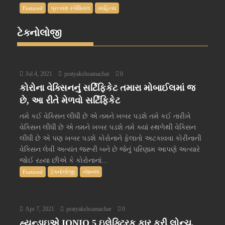
Featured
પ્રત્યક્ષ સ્પેશિયલ
સાહિત્ય
ટેક્નોલોજી
Jul 4, 2021
pratyakshsamachar
0
કોરોના વેક્સિનનું સર્ટિફિકેટ તમારા મોબાઈલમાં જ
છે, આ રીતે મેળવો સર્ટિફિકેટ
તમે કઈ વેક્સિન લીધી છે એ તમને ખબર પડશે તમે કઈ તારીખે
વેક્સિન લીધી છે એ તમને ખબર પડશે તમે ક્યાં સ્થળેથી વેક્સિન
લીધી છે એ પણ ખબર પડશે કોરોનાને ફેલાતો અટકાવવા કોરીનાની
વેક્સિન લેવી અત્યંત જરૂરી બને છે જેનું પરિણામ આપણે અત્યારે
જોઈ રહ્યા છીએ કે કોરોનાનાં...
Featured
ટેક્નોલોજી
નેશનલ
Apr 7, 2021
pratyakshsamachar
0
હ્યુન્ડાઇએ IONIQ 5 ઇલેક્ટ્રિક કાર કરી લોન્ચ,