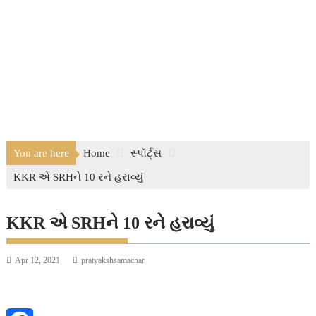
You are here
Home
સ્પૉર્ટ્સ
KKR એ SRHને 10 રને હરાવ્યું
KKR એ SRHને 10 રને હરાવ્યું
Apr 12, 2021
pratyakshsamachar