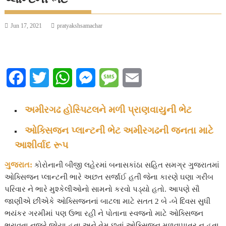
Jun 17, 2021
pratyakshsamachar
F
T
W
M
M
E
a
w
h
e
e
m
અમીરગઢ હોસ્પિટલને મળી પ્રાણવાયુની ભેટ
c
i
a
s
s
a
ઓક્સિજન પ્લાન્ટની ભેટ અમીરગઢની જનતા માટે
e
t
t
s
s
i
આશીર્વાદ રૂપ
b
t
s
e
a
l
ગુજરાત:
કોરોનાની બીજી લહેરમાં બનાસકાંઠા સહિત સમગ્ર ગુજરાતમાં
o
e
A
n
g
ઓક્સિજન પ્લાન્ટની ભારે અછત સર્જાઈ હતી જેના કારણે ઘણા ગરીબ
પરિવાર ને ભારે મુશ્કેલીઓનો સામનો કરવો પડ્યો હતો. આપણે સૌ
o
r
p
g
e
જાણીએ છીએકે ઓક્સિજનનાં બાટલા માટે સતત 2 બે -બે દિવસ સુધી
k
p
e
ભયંકર ગરમીમાં પણ ઉભા રહી ને પોતાના સ્વજનો માટે ઓક્સિજન
ભરાવતા નજરે જોયા હતા અને તેમ છતાં ઓક્સિજન મળવાપાત્ર ન હતા.