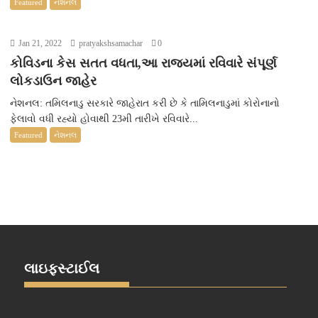
Featured
નેશનલ
Jan 21, 2022
pratyakshsamachar
0
કોવિડના કેસ સતત વધતા,આ રાજ્યમાં રવિવારે સંપૂર્ણ
લોકડાઉન જાહેર
નેશનલ: તમિલનાડુ સરકારે જાહેરાત કરી છે કે તામિલનાડુમાં કોરોનાનો
ફેલાવો વધી રહ્યો હોવાથી 23મી તારીખે રવિવારે...
Featured
નેશનલ
લાઇફસ્ટાઈલ