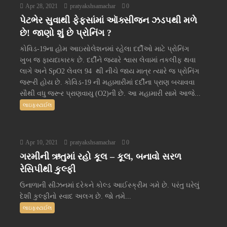
Apr 28, 2021
pratyakshsamachar
0
પેટભેર સુવાથી ફેફસાંમાં ઑક્સીજન ઝડપથી મળે
છે! જાણો શું છે પ્રોનિંગ ?
કોવિડ-19ના હોમ આઇસોલેશનમાં રહેલા દર્દીઓ માટે પ્રોનિંગ
ખુબ જ ફાયદાકારક છે. દર્દીને જ્યારે શ્વાસ લેવામાં તકલીફ થવા
લાગે અને SpO2 લેવલ 94 થી નીચે જાય માત્ર ત્યારે જ પ્રોનિંગ
જરૂરી હોય છે. કોવિડ-19 ની મહામારીમાં દર્દીના પ્રાણ બચાવવા
સૌથી વધુ જરૂર પ્રાણવાયુ (O2)ની છે. આ મહામારી સામે આજે...
લાઇફસ્ટાઈલ
Apr 10, 2021
pratyakshsamachar
0
ગરમીની ઋતુમાં રહો કૂલ – કૂલ, બનાવો સરળ
રેસિપીથી કુલ્ફી
ઉનાળાની સીઝનમાં દરેકને કોલ્ડ આઈસ્ક્રીમ ગમે છે. પરંતુ ઘરેલું
દેશી કુલ્ફીનો સ્વાદ અલગ છે. જો તમે...
લાઇફસ્ટાઈલ