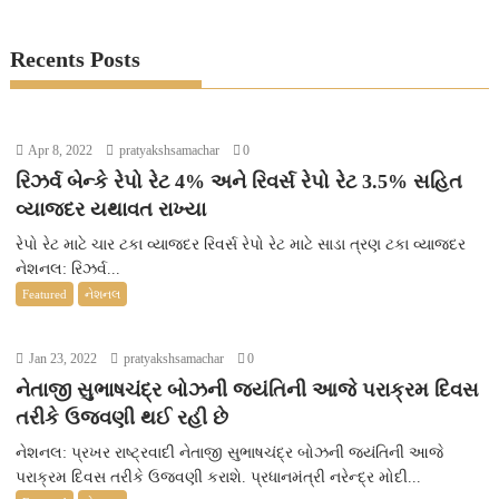
Recents Posts
Apr 8, 2022
pratyakshsamachar
0
રિઝર્વ બેન્કે રેપો રેટ 4% અને રિવર્સ રેપો રેટ 3.5% સહિત
વ્યાજદર યથાવત રાખ્યા
રેપો રેટ માટે ચાર ટકા વ્યાજદર રિવર્સ રેપો રેટ માટે સાડા ત્રણ ટકા વ્યાજદર
નેશનલ: રિઝર્વ...
Featured
નેશનલ
Jan 23, 2022
pratyakshsamachar
0
નેતાજી સુભાષચંદ્ર બોઝની જયંતિની આજે પરાક્રમ દિવસ
તરીકે ઉજવણી થઈ રહી છે
નેશનલ: પ્રખર રાષ્ટ્રવાદી નેતાજી સુભાષચંદ્ર બોઝની જયંતિની આજે
પરાક્રમ દિવસ તરીકે ઉજવણી કરાશે. પ્રધાનમંત્રી નરેન્દ્ર મોદી...