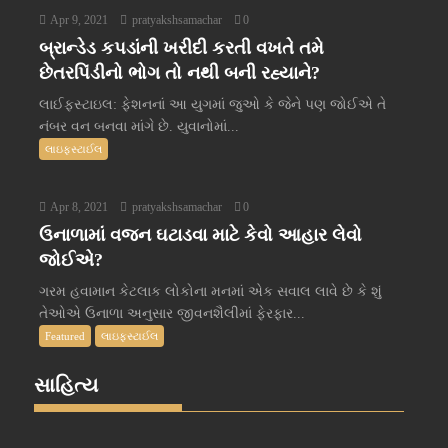
Apr 9, 2021
pratyakshsamachar
0
બ્રાન્ડેડ કપડાંની ખરીદી કરતી વખતે તમે
છેતરપિંડીનો ભોગ તો નથી બની રહ્યાને?
લાઈફસ્ટાઇલ: ફેશનનાં આ યુગમાં જુઓ કે જેને પણ જોઈએ તે
નંબર વન બનવા માંગે છે. યુવાનોમાં...
લાઇફસ્ટાઈલ
Apr 8, 2021
pratyakshsamachar
0
ઉનાળામાં વજન ઘટાડવા માટે કેવો આહાર લેવો
જોઈએ?
ગરમ હવામાન કેટલાક લોકોના મનમાં એક સવાલ લાવે છે કે શું
તેઓએ ઉનાળા અનુસાર જીવનશૈલીમાં ફેરફાર...
Featured
લાઇફસ્ટાઈલ
સાહિત્ય