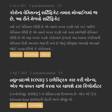
Jul 4, 2021
pratyakshsamachar
0
કોરોના વેક્સિનનું સર્ટિફિકેટ તમારા મોબાઈલમાં જ
છે, આ રીતે મેળવો સર્ટિફિકેટ
તમે કઈ વેક્સિન લીધી છે એ તમને ખબર પડશે તમે કઈ તારીખે
વેક્સિન લીધી છે એ તમને ખબર પડશે તમે ક્યાં સ્થળેથી વેક્સિન
લીધી છે એ પણ ખબર પડશે કોરોનાને ફેલાતો અટકાવવા કોરીનાની
વેક્સિન લેવી અત્યંત જરૂરી બને છે જેનું પરિણામ આપણે અત્યારે
જોઈ રહ્યા છીએ કે કોરોનાનાં...
Featured
ટેક્નોલોજી
નેશનલ
Apr 7, 2021
pratyakshsamachar
0
હ્યુન્ડાઇએ IONIQ 5 ઇલેક્ટ્રિક કાર કરી લોન્ચ,
એક જ વખત ચાર્જ કરવા પર ચાલશે 430 કિલોમીટર
ટેકનોલોજી: IONIQ 5 બે વેરિયન્ટમાં ઉપલબ્ધ છે. એક જે 72.6
kilowatt-hour (kWh)ની બેટરી અને બીજી જે...
ઇન્ટરનેશનલ
ટેક્નોલોજી