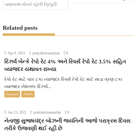
o
e
A
n
g
ચણતરમાં મોખરે રહેલી ત્રિપુટી!
o
r
p
g
e
k
p
e
Related posts
r
Apr 8, 2022
pratyakshsamachar
0
રિઝર્વ બેન્કે રેપો રેટ 4% અને રિવર્સ રેપો રેટ 3.5% સહિત
વ્યાજદર યથાવત રાખ્યા
રેપો રેટ માટે ચાર ટકા વ્યાજદર રિવર્સ રેપો રેટ માટે સાડા ત્રણ ટકા
વ્યાજદર નેશનલ: રિઝર્વ...
Featured
નેશનલ
Jan 23, 2022
pratyakshsamachar
0
નેતાજી સુભાષચંદ્ર બોઝની જયંતિની આજે પરાક્રમ દિવસ
તરીકે ઉજવણી થઈ રહી છે