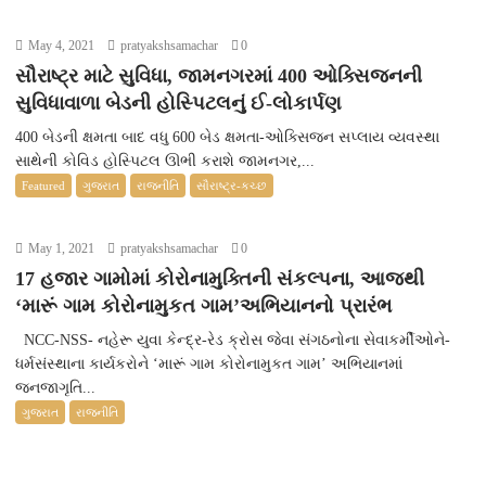
May 4, 2021
pratyakshsamachar
0
સૌરાષ્ટ્ર માટે સુવિધા, જામનગરમાં 400 ઓક્સિજનની
સુવિધાવાળા બેડની હોસ્પિટલનું ઈ-લોકાર્પણ
400 બેડની ક્ષમતા બાદ વધુ 600 બેડ ક્ષમતા-ઓક્સિજન સપ્લાય વ્યવસ્થા
સાથેની કોવિડ હોસ્પિટલ ઊભી કરાશે જામનગર,...
Featured
ગુજરાત
રાજનીતિ
સૌરાષ્ટ્ર-કચ્છ
May 1, 2021
pratyakshsamachar
0
17 હજાર ગામોમાં કોરોનામુક્તિની સંકલ્પના, આજથી
‘મારૂં ગામ કોરોનામુકત ગામ’અભિયાનનો પ્રારંભ
NCC-NSS- નહેરૂ યુવા કેન્દ્ર-રેડ ક્રોસ જેવા સંગઠનોના સેવાકર્મીઓને-
ધર્મસંસ્થાના કાર્યકરોને ‘મારૂં ગામ કોરોનામુકત ગામ’ અભિયાનમાં
જનજાગૃતિ...
ગુજરાત
રાજનીતિ