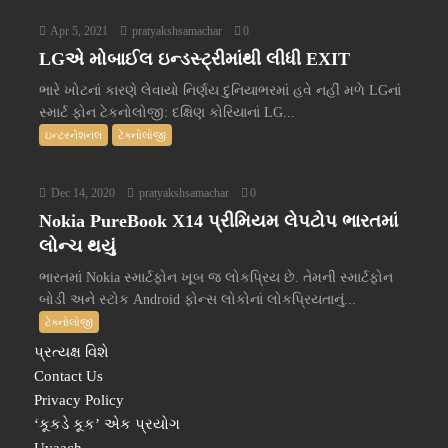
Apr 5, 2021
pratyakshsamachar
0
LGએ મોબાઈલ ઇન્ડસ્ટ્રીમાંથી લીધી EXIT
ભારે ખોટનાં કારણે લેવાયો નિર્ણય દુનિયાભરમાં હવે નહીં મળે LGનાં
સ્માર્ટ ફોન ટેકનોલોજી: દક્ષિણ કોરિયાનાં LG...
ઇન્ટરનેશનલ
ટેક્નોલોજી
Dec 14, 2020
pratyakshsamachar
0
Nokia PureBook X14 પ્રીમિયમ લેપટોપ ભારતમાં
લોન્ચ થયું
ભારતમાં Nokia સ્માર્ટફોન ખૂબ જ લોકપ્રિય છે. તેમની સ્માર્ટફોન
બોડી અને સ્ટોક Android ફોન્સ લોકોનાં લોકપ્રિયતાનું...
ટેક્નોલોજી
પ્રત્યક્ષ વિશે
Contact Us
Privacy Policy
‘કૂકડે કૂક’ એક પ્રયોગ