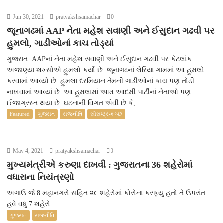
Jun 30, 2021
pratyakshsamachar
0
જૂનાગઢમાં AAP નેતા મહેશ સવાણી અને ઈસુદાન ગઢવી પર
હુમલો, ગાડીઓનાં કાચ તોડ્યાં
ગુજરાત: AAPનાં નેતા મહેશ સવાણી અને ઈસુદાન ગઢવી પર કેટલાંક
અજાણ્યા શખ્સોએ હુમલો કર્યો છે. જૂનાગઢનાં લેરિયા ગામમાં આ હુમલો
કરવામાં આવ્યો છે. હુમલા દરમિયાન તેમની ગાડીઓનાં કાચ પણ તોડી
નાખવામાં આવ્યાં છે. આ હુમલામાં આમ આદમી પાર્ટીનાં નેતાઓ પણ
ઈજાગ્રસ્ત થયા છે. ઘટનાની વિગત એવી છે કે,...
Featured
ગુજરાત
રાજનીતિ
સૌરાષ્ટ્ર-કચ્છ
May 4, 2021
pratyakshsamachar
0
મુખ્યમંત્રીએ કરુણા દાખવી : ગુજરાતના 36 શહેરોમાં
વધારાના નિયંત્રણો
અગાઉ જે 8 મહાનગરો સહિત ૨૯ શહેરોમાં કોરોના કરફ્યુ હતો તે ઉપરાંત
હવે વધુ 7 શહેરો...
ગુજરાત
રાજનીતિ