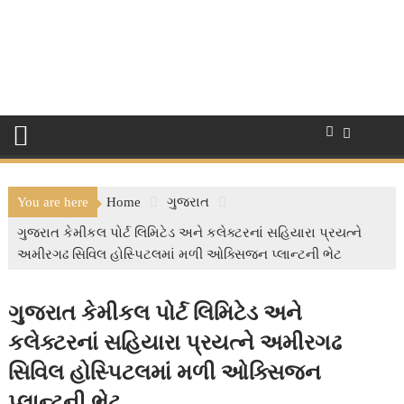
You are here
Home
ગુજરાત
ગુજરાત કેમીકલ પોર્ટ લિમિટેડ અને કલેક્ટરનાં સહિયારા પ્રયત્ને
અમીરગઢ સિવિલ હોસ્પિટલમાં મળી ઓક્સિજન પ્લાન્ટની ભેટ
ગુજરાત કેમીકલ પોર્ટ લિમિટેડ અને
કલેક્ટરનાં સહિયારા પ્રયત્ને અમીરગઢ
સિવિલ હોસ્પિટલમાં મળી ઓક્સિજન
પ્લાન્ટની ભેટ