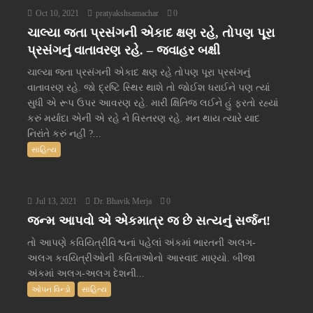
Oct 10, 2021
pratyakshsamachar
0
ચાલ્યા જતા પ્રસંગની એકાદ ક્ષણ રહે, તોપણ પૂરા
પ્રસંગનું વાતાવરણ રહે. – જવાહર બક્ષી
ચાલ્યા જતા પ્રસંગની એકાદ ક્ષણ રહે તોપણ પૂરા પ્રસંગનું
વાતાવરણ રહે. જો દ્રષ્ટિ સ્થિર થાશે તો જોઈશ ધરાઈને પણ ત્યાં
સુધી એ રૂપ ઉપર આવરણ રહે. મારી ક્ષિતિજ લઈને હું ફરતો રહ્યાં
કરું મર્યાદા એની એ રહે ને વિસ્તરણ રહે. મન થાય ત્યારે યાદ
નિરાંતે કરું નહીં ?...
સાહિત્ય
Jul 13, 2021
Dr. Bhavik Merja
0
જન્મ આપવો એ એકમાત્ર જ છે સત્યનું સર્જન!
તો આપણે કવિયિત્રીવિશ્વનાં પહેલાં અંકમાં ભારતની અલગ-
અલગ કવયિત્રીઓની કવિતાઓનો આસ્વાદ માણ્યો. બીજા
અંકમાં અલગ-અલગ દેશની...
ઓપન વિન્ડો
સાહિત્ય