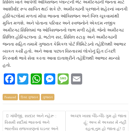
સિવિલ ખાતે આપેલી ઓક્સિજન પ્લાન્ટની ભેટ અમીરગઢની જનતા માટે
આશીર્વાદ રૂપ સાબિત થઈ શકે છે. અમીરગઢની પ્રજાને શહેરનાં ખાનગી
હોસ્પિટલોમાં મળતાં મોંઘા ભાવના ઑક્સિજન અને બિલ ચૂકવામાંથી
મુક્તિ મળશે. અને પોતાના પરિવાર અને સ્વજનોને એકદમ નજીક
અમીરગઢ સિવિલમાં જ ઓક્સિજનનો લાભ મળી રહેશે. જેનો અમીરગઢ
સિલિલ હોસ્પિટલના ડૉ. ભટોળ સર, સિવિલ સ્ટાફ અને અમીરગઢની
જનતા સહિત તમામેં ગુજરાત કેમિકલ પોર્ટ લિમિટેડનો તહેદિલથી આભાર
વ્યકત કર્યો હતો. અને આવા પછાત વિસ્તારમાં લોકોનું હિત ઈચ્છી
નિઃસ્વાથે ભાવે સેવા કરતા આવા દાતાશ્રીને તહેદિલથી આભાર માન્યો
હતો.
F
T
W
M
M
E
a
w
h
e
e
m
Featured
ઉત્તર ગુજરાત
ગુજરાત
c
i
a
s
s
a
e
t
t
s
s
i
Post
ગાંધીજી, સરદાર અને નહેરૂ :
અચ્છા ખાસા બૈઠે-બૈઠે ગુમ હો જાતા
વિસમી સદીમાં ભારતનાં અને
હૂં; અબ મેં અક્સર મેં નહીં
b
t
s
e
a
l
navigation
ભારતીય રાજકારણનાં ઘડતર અને
રહતા,તુમ હો જાતા હૂં!