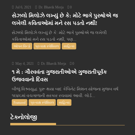
Jul 6, 2021
Dr. Bhavik Merja
0
સેઝલો મિલોઝે લખ્યું છે કે: મોટે ભાગે પુરુષોએ જ
લખેલી કવિતાઓમાં મને રસ પડતો નથી!
સેઝલો મિલોઝે લખ્યું છે કે: મોટે ભાગે પુરુષોએ જ લખેલી
કવિતાઓમાં મને રસ પડતો નથી, પણ...
ઓપન વિન્ડો
પ્રત્યક્ષ સ્પેશિયલ
સાહિત્ય
May 4, 2021
Dr. Bhavik Merja
0
૧ મે : ગૌરવવંતા ગુજરાતીઓએ ગુજરાતીપૂર્વક
ઉજવવાનો દિવસ
બીજું વિશ્ર્વયુદ્ધ પુરૂ થયા બાદ કેબિનેટ મિશન યોજના મુજબ વર્ષ
૧૯૪૬માં વચગાળાની સરકાર રચવામાં આવી. લોર્ડ...
Featured
પ્રત્યક્ષ સ્પેશિયલ
સાહિત્ય
ટેક્નોલોજી