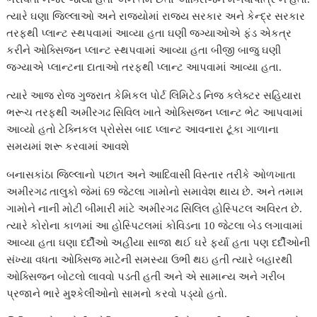
r
ત્યારે ઘણા જિલ્લાઓ અને રાજયોમાં રાજ્ય સરકાર અને કેન્દ્ર સરકાર
તરફથી પ્લાન્ટ સ્થપવામાં આવ્યા હતા ઘણી જગ્યાઓએ ફંડ એકત્ર
કરીને ઓક્સિજન પ્લાન્ટ સ્થપવામાં આવ્યા હતા બીજી બાજુ ઘણી
જગ્યાએ પ્લાન્ટના દાતાઓ તરફથી પ્લાન્ટ આપવામાં આવ્યા હતા.
ત્યારે આજ રોજ ગુજરાત કેમિકલ પોર્ટ લિમિટેડ નિજ કલેક્ટર સહિયારા
ભરૂચ તરફથી અમીરગઢ સિવિલ ખાતે ઓક્સિજન પ્લાન્ટ ભેટ આપવામાં
આવ્યો હતો ટેક્નિકલ પ્રોસેસ બાદ પ્લાન્ટ આવનારા ટૂંકા ગાળાના
સમયમાં શરૂ કરવામાં આવશે
બનાસકાંઠા જિલ્લાનો પછાત અને આદિવાસી વિસ્તાર તરીકે ઓળખાતા
અમીરગઢ તાલુકો જેમાં 69 જેટલા ગામોનો સમાવેશ થાય છે. અને તમામ
ગામોને નાની મોટી બીમારી માંટે અમીરગઢ સિલિલ હોસ્પિટલ અવિરત છે.
ત્યારે કોરોના કાળમાં આ હોસ્પિટલમાં કોવિડના 10 જેટલા બેડ લગાવામાં
આવ્યા હતા ઘણા દર્દીઓ અહીંયા સાજા થઈ ઘરે ફર્યા હતા પણ દર્દીઓની
સંખ્યા વધતા ઓક્સિજ માટેની સમસ્યા ઉભી થઇ હતી ત્યારે બહારથી
ઓક્સિજન બોટલો લાવવો પડતી હતી અને એ સામાન્ય અને ગરીબ
પ્રજાને ભારે મુશ્કેલીઓનો સામનો કરવો પડ્યો હતો.