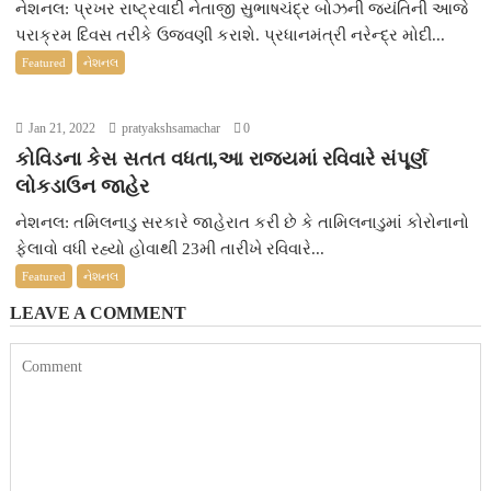
નેશનલ: પ્રખર રાષ્ટ્રવાદી નેતાજી સુભાષચંદ્ર બોઝની જયંતિની આજે
પરાક્રમ દિવસ તરીકે ઉજવણી કરાશે. પ્રધાનમંત્રી નરેન્દ્ર મોદી...
Featured
નેશનલ
Jan 21, 2022
pratyakshsamachar
0
કોવિડના કેસ સતત વધતા,આ રાજ્યમાં રવિવારે સંપૂર્ણ
લોકડાઉન જાહેર
નેશનલ: તમિલનાડુ સરકારે જાહેરાત કરી છે કે તામિલનાડુમાં કોરોનાનો
ફેલાવો વધી રહ્યો હોવાથી 23મી તારીખે રવિવારે...
Featured
નેશનલ
LEAVE A COMMENT