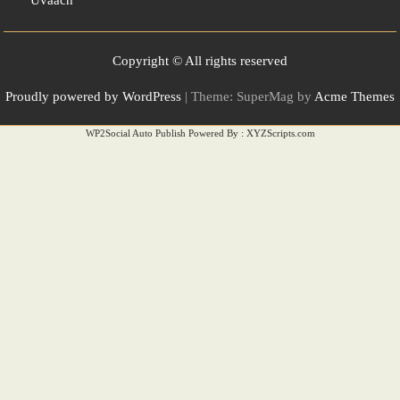
Uvaach
Copyright © All rights reserved
Proudly powered by WordPress
|
Theme: SuperMag by
Acme Themes
WP2Social Auto Publish
Powered By :
XYZScripts.com