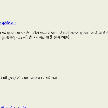
પ્રોનિંગ ?
 જ ફાયદાકારક છે. દર્દીને જ્યારે શ્વાસ લેવામાં તકલીફ થવા લાગે અને 
 પ્રાણવાયુ (O2)ની છે. આ મહામારી સામે આજે...
 દેશી કુલ્ફીનો સ્વાદ અલગ છે. જો તમે...