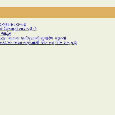
જદર યથાવત રાખ્યા
ીકે ઉજવણી થઈ રહી છે
 જાહેર
ફ" નામના કાર્યક્રમનો શુભારંભ કરાવ્યો
પોઝ્ડ: નયા સફરમાંથી એક નવું ગીત રજૂ કર્યું