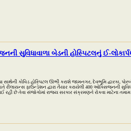
િજનની સુવિધાવાળા બેડની હોસ્પિટલનું ઈ-લોકાર્
ા સાથેની કોવિડ હોસ્પિટલ ઊભી કરાશે જામનગર, દેવભૂમિ દ્વારકા, પોરબં
રીલાયન્સ ફાઉન્ડેશન દ્વારા તૈયાર કરાયેલી 400 ઓક્સિજનની સુવિધાવાળ
થઈ રહી છે તેવા સંજોગોમાં રાજ્ય સરકાર સંક્રમણને રોકવા માટેના તમામ