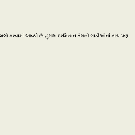
હુમલો કરવામાં આવ્યો છે. હુમલા દરમિયાન તેમની ગાડીઓનાં કાચ પણ