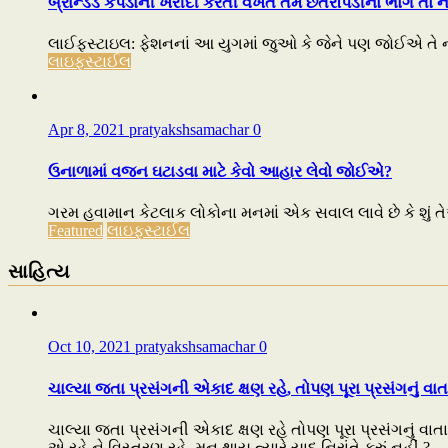
બ્રાન્ડેડ કપડાંની ખરીદી કરતી વખતે તમે છેતરપિંડીનો ભોગ તો 
લાઈફસ્ટાઇલ: ફેશનનાં આ યુગમાં જુઓ કે જેને પણ જોઈએ તે નંબર
લાઇફસ્ટાઈલ
Apr 8, 2021
pratyakshsamachar
0
ઉનાળામાં વજન ઘટાડવા માટે કેવો આહાર લેવો જોઈએ?
ગરમ હવામાન કેટલાક લોકોના મનમાં એક સવાલ લાવે છે કે શું 
Featured
લાઇફસ્ટાઈલ
સાહિત્ય
Oct 10, 2021
pratyakshsamachar
0
ચાલ્યા જતા પ્રસંગની એકાદ ક્ષણ રહે, તોપણ પૂરા પ્રસંગનું વા
ચાલ્યા જતા પ્રસંગની એકાદ ક્ષણ રહે તોપણ પૂરા પ્રસંગનું વાતા
એ રહે ને વિસ્તરણ રહે. મન થાય ત્યારે યાદ નિરાંતે કરું નહીં ?...