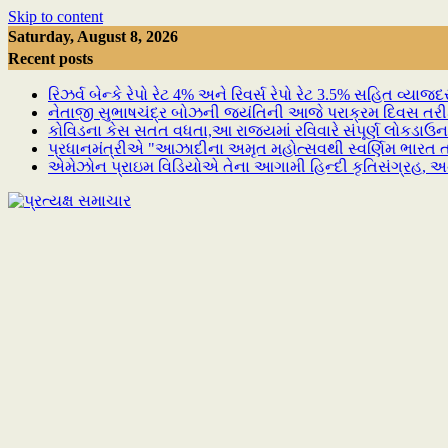
Skip to content
Saturday, August 8, 2026
Recent posts
રિઝર્વ બેન્કે રેપો રેટ 4% અને રિવર્સ રેપો રેટ 3.5% સહિત વ્યા
નેતાજી સુભાષચંદ્ર બોઝની જયંતિની આજે પરાક્રમ દિવસ તર
કોવિડના કેસ સતત વધતા,આ રાજ્યમાં રવિવારે સંપૂર્ણ લોકડાઉન
પ્રધાનમંત્રીએ "આઝાદીના અમૃત મહોત્સવથી સ્વર્ણિમ ભારત તર
એમેઝોન પ્રાઇમ વિડિયોએ તેના આગામી હિન્દી કૃતિસંગ્રહ, અન