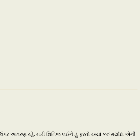
ઉપર આવરણ રહે. મારી ક્ષિતિજ લઈને હું ફરતો રહ્યાં કરું મર્યાદા એની