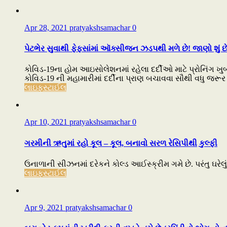
Apr 28, 2021
pratyakshsamachar
0
પેટભેર સુવાથી ફેફસાંમાં ઑક્સીજન ઝડપથી મળે છે! જાણો શું છે 
કોવિડ-19ના હોમ આઇસોલેશનમાં રહેલા દર્દીઓ માટે પ્રોનિંગ ખુબ
કોવિડ-19 ની મહામારીમાં દર્દીના પ્રાણ બચાવવા સૌથી વધુ જરૂર
લાઇફસ્ટાઈલ
Apr 10, 2021
pratyakshsamachar
0
ગરમીની ઋતુમાં રહો કૂલ – કૂલ, બનાવો સરળ રેસિપીથી કુલ્ફી
ઉનાળાની સીઝનમાં દરેકને કોલ્ડ આઈસ્ક્રીમ ગમે છે. પરંતુ ઘરેલું
લાઇફસ્ટાઈલ
Apr 9, 2021
pratyakshsamachar
0