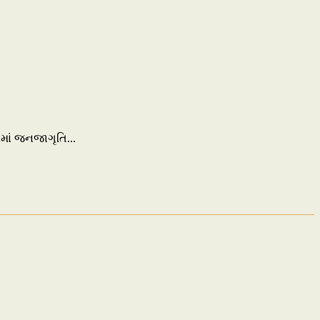
નમાં જનજાગૃતિ...