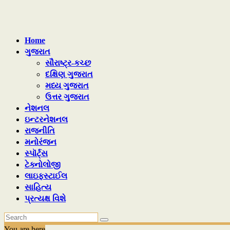
Home
ગુજરાત
સૌરાષ્ટ્ર-કચ્છ
દક્ષિણ ગુજરાત
મધ્ય ગુજરાત
ઉત્તર ગુજરાત
નેશનલ
ઇન્ટરનેશનલ
રાજનીતિ
મનોરંજન
સ્પૉર્ટ્સ
ટેક્નોલોજી
લાઇફસ્ટાઈલ
સાહિત્ય
પ્રત્યક્ષ વિશે
You are here