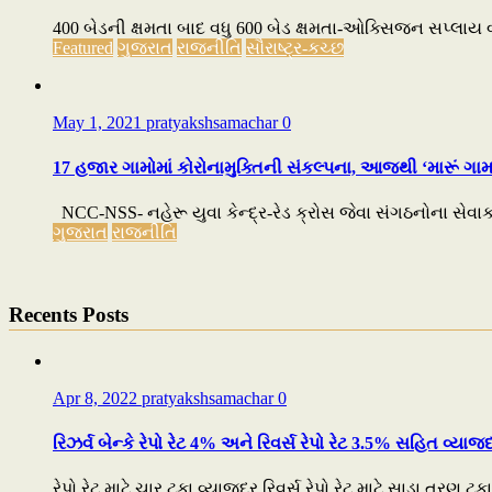
400 બેડની ક્ષમતા બાદ વધુ 600 બેડ ક્ષમતા-ઓક્સિજન સપ્લાય 
Featured
ગુજરાત
રાજનીતિ
સૌરાષ્ટ્ર-કચ્છ
May 1, 2021
pratyakshsamachar
0
17 હજાર ગામોમાં કોરોનામુક્તિની સંકલ્પના, આજથી ‘મારૂં ગ
NCC-NSS- નહેરૂ યુવા કેન્દ્ર-રેડ ક્રોસ જેવા સંગઠનોના સેવાક
ગુજરાત
રાજનીતિ
Recents Posts
Apr 8, 2022
pratyakshsamachar
0
રિઝર્વ બેન્કે રેપો રેટ 4% અને રિવર્સ રેપો રેટ 3.5% સહિત વ્ય
રેપો રેટ માટે ચાર ટકા વ્યાજદર રિવર્સ રેપો રેટ માટે સાડા ત્રણ ટ