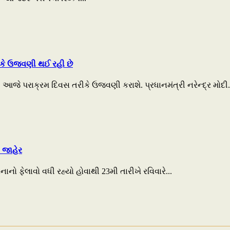
ીકે ઉજવણી થઈ રહી છે
આજે પરાક્રમ દિવસ તરીકે ઉજવણી કરાશે. પ્રધાનમંત્રી નરેન્દ્ર મોદી.
 જાહેર
ાનો ફેલાવો વધી રહ્યો હોવાથી 23મી તારીખે રવિવારે...