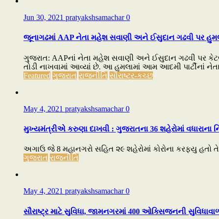
Jun 30, 2021
pratyakshsamachar
0
જૂનાગઢમાં AAP નેતા મહેશ સવાણી અને ઈસુદાન ગઢવી પર હુમલ
ગુજરાત: AAPનાં નેતા મહેશ સવાણી અને ઈસુદાન ગઢવી પર કેટલ
તોડી નાખવામાં આવ્યાં છે. આ હુમલામાં આમ આદમી પાર્ટીનાં ન
Featured
ગુજરાત
રાજનીતિ
સૌરાષ્ટ્ર-કચ્છ
May 4, 2021
pratyakshsamachar
0
મુખ્યમંત્રીએ કરુણા દાખવી : ગુજરાતના 36 શહેરોમાં વધારાના ન
અગાઉ જે 8 મહાનગરો સહિત ૨૯ શહેરોમાં કોરોના કરફ્યુ હતો તે ઉ
ગુજરાત
રાજનીતિ
May 4, 2021
pratyakshsamachar
0
સૌરાષ્ટ્ર માટે સુવિધા, જામનગરમાં 400 ઓક્સિજનની સુવિધાવાળા