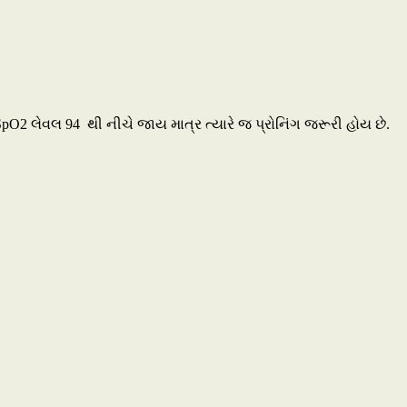
SpO2 લેવલ 94 થી નીચે જાય માત્ર ત્યારે જ પ્રોનિંગ જરૂરી હોય છે.