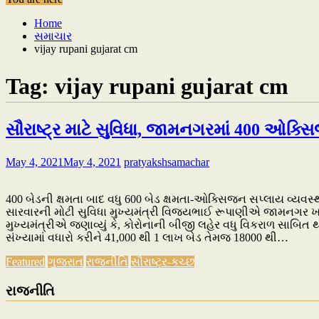
Home
સમાચાર
vijay rupani gujarat cm
Tag:
vijay rupani gujarat cm
સૌરાષ્ટ્ર માટે સુવિધા, જામનગરમાં 400 ઓક્સ
May 4, 2021
May 4, 2021
pratyakshsamachar
400 બેડની ક્ષમતા બાદ વધુ 600 બેડ ક્ષમતા-ઓક્સિજન સપ્લાય વ્યવસ્થ
સારવારની મોટી સુવિધા મુખ્યમંત્રી વિજયભાઈ રૂપાણીએ જામનગર ખાતે 
મુખ્યમંત્રીએ જણાવ્યું કે, કોરોનાની બીજી લહેર વધુ વિકરાળ સાબિત 
સંખ્યામાં વધારો કરીને 41,000 થી 1 લાખ બેડ તેમજ 18000 થી…
Featured
ગુજરાત
રાજનીતિ
સૌરાષ્ટ્ર-કચ્છ
રાજનીતિ