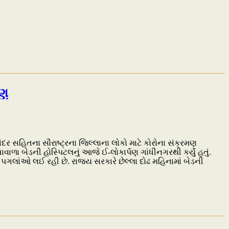
પણ
દર સહિતના સૌરાષ્ટ્રના જિલ્લાના લોકો માટે કોરોના સંક્રમણ
ા બેડની હોસ્પિટલનું આજે ઈ-લોકાર્પણ ગાંધીનગરથી કર્યું હતું.
 પગલાંઓ લઈ રહી છે. રાજ્ય સરકારે છેલ્લા દોઢ મહિનામાં બેડની