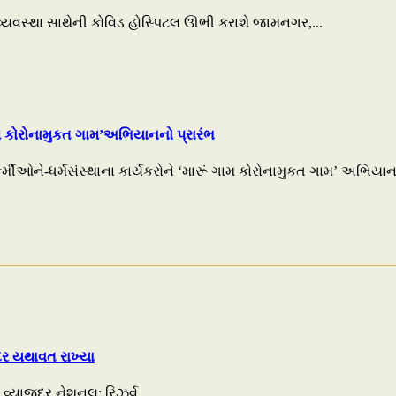
વ્યવસ્થા સાથેની કોવિડ હોસ્પિટલ ઊભી કરાશે જામનગર,...
ામ કોરોનામુકત ગામ’અભિયાનનો પ્રારંભ
ર્મીઓને-ધર્મસંસ્થાના કાર્યકરોને ‘મારૂં ગામ કોરોનામુકત ગામ’ અભિયા
ાજદર યથાવત રાખ્યા
કા વ્યાજદર નેશનલ: રિઝર્વ...