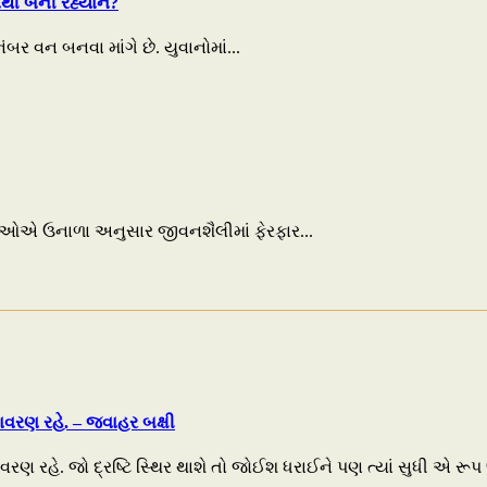
નથી બની રહ્યાને?
 વન બનવા માંગે છે. યુવાનોમાં...
તેઓએ ઉનાળા અનુસાર જીવનશૈલીમાં ફેરફાર...
તાવરણ રહે. – જવાહર બક્ષી
વરણ રહે. જો દ્રષ્ટિ સ્થિર થાશે તો જોઈશ ધરાઈને પણ ત્યાં સુધી એ રૂપ 