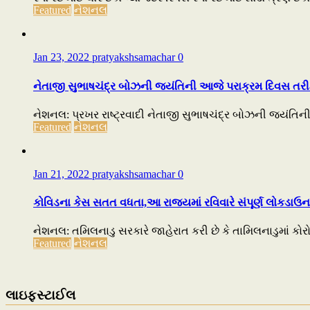
Featured
નેશનલ
Jan 23, 2022
pratyakshsamachar
0
નેતાજી સુભાષચંદ્ર બોઝની જયંતિની આજે પરાક્રમ દિવસ તર
નેશનલ: પ્રખર રાષ્ટ્રવાદી નેતાજી સુભાષચંદ્ર બોઝની જયંતિની 
Featured
નેશનલ
Jan 21, 2022
pratyakshsamachar
0
કોવિડના કેસ સતત વધતા,આ રાજ્યમાં રવિવારે સંપૂર્ણ લોકડાઉન
નેશનલ: તમિલનાડુ સરકારે જાહેરાત કરી છે કે તામિલનાડુમાં કોરોન
Featured
નેશનલ
લાઇફસ્ટાઈલ