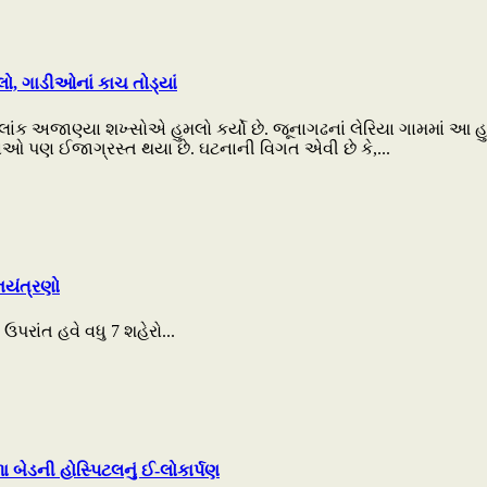
ો, ગાડીઓનાં કાચ તોડ્યાં
ાંક અજાણ્યા શખ્સોએ હુમલો કર્યો છે. જૂનાગઢનાં લેરિયા ગામમાં આ 
ેતાઓ પણ ઈજાગ્રસ્ત થયા છે. ઘટનાની વિગત એવી છે કે,...
િયંત્રણો
પરાંત હવે વધુ 7 શહેરો...
 બેડની હોસ્પિટલનું ઈ-લોકાર્પણ