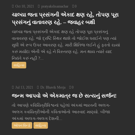
Oct 10, 2021
pratyakshsamachar
0
ચાલ્યા જતા પ્રસંગની એકાદ ક્ષણ રહે, તોપણ પૂરા
પ્રસંગનું વાતાવરણ રહે. – જવાહર બક્ષી
ચાલ્યા જતા પ્રસંગની એકાદ ક્ષણ રહે તોપણ પૂરા પ્રસંગનું
વાતાવરણ રહે. જો દ્રષ્ટિ સ્થિર થાશે તો જોઈશ ધરાઈને પણ ત્યાં
સુધી એ રૂપ ઉપર આવરણ રહે. મારી ક્ષિતિજ લઈને હું ફરતો રહ્યાં
કરું મર્યાદા એની એ રહે ને વિસ્તરણ રહે. મન થાય ત્યારે યાદ
નિરાંતે કરું નહીં ?...
સાહિત્ય
Jul 13, 2021
Dr. Bhavik Merja
0
જન્મ આપવો એ એકમાત્ર જ છે સત્યનું સર્જન!
તો આપણે કવિયિત્રીવિશ્વનાં પહેલાં અંકમાં ભારતની અલગ-
અલગ કવયિત્રીઓની કવિતાઓનો આસ્વાદ માણ્યો. બીજા
અંકમાં અલગ-અલગ દેશની...
ઓપન વિન્ડો
સાહિત્ય