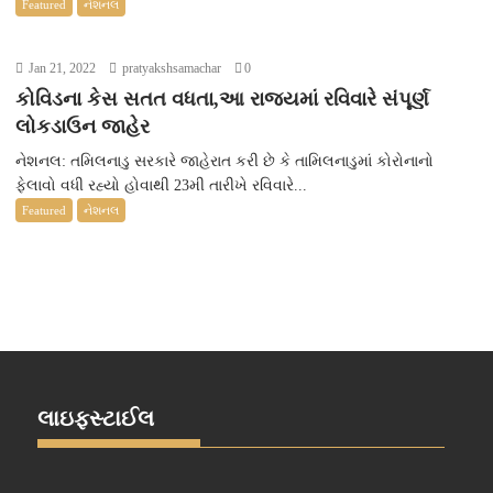
Featured
નેશનલ
Jan 21, 2022
pratyakshsamachar
0
કોવિડના કેસ સતત વધતા,આ રાજ્યમાં રવિવારે સંપૂર્ણ
લોકડાઉન જાહેર
નેશનલ: તમિલનાડુ સરકારે જાહેરાત કરી છે કે તામિલનાડુમાં કોરોનાનો
ફેલાવો વધી રહ્યો હોવાથી 23મી તારીખે રવિવારે...
Featured
નેશનલ
લાઇફસ્ટાઈલ