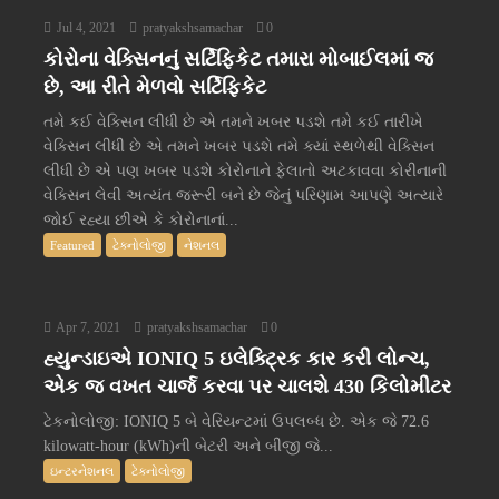
Jul 4, 2021
pratyakshsamachar
0
કોરોના વેક્સિનનું સર્ટિફિકેટ તમારા મોબાઈલમાં જ
છે, આ રીતે મેળવો સર્ટિફિકેટ
તમે કઈ વેક્સિન લીધી છે એ તમને ખબર પડશે તમે કઈ તારીખે
વેક્સિન લીધી છે એ તમને ખબર પડશે તમે ક્યાં સ્થળેથી વેક્સિન
લીધી છે એ પણ ખબર પડશે કોરોનાને ફેલાતો અટકાવવા કોરીનાની
વેક્સિન લેવી અત્યંત જરૂરી બને છે જેનું પરિણામ આપણે અત્યારે
જોઈ રહ્યા છીએ કે કોરોનાનાં...
Featured
ટેક્નોલોજી
નેશનલ
Apr 7, 2021
pratyakshsamachar
0
હ્યુન્ડાઇએ IONIQ 5 ઇલેક્ટ્રિક કાર કરી લોન્ચ,
એક જ વખત ચાર્જ કરવા પર ચાલશે 430 કિલોમીટર
ટેકનોલોજી: IONIQ 5 બે વેરિયન્ટમાં ઉપલબ્ધ છે. એક જે 72.6
kilowatt-hour (kWh)ની બેટરી અને બીજી જે...
ઇન્ટરનેશનલ
ટેક્નોલોજી