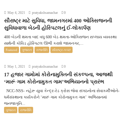
May 4, 2021
pratyakshsamachar
0
સૌરાષ્ટ્ર માટે સુવિધા, જામનગરમાં 400 ઓક્સિજનની
સુવિધાવાળા બેડની હોસ્પિટલનું ઈ-લોકાર્પણ
400 બેડની ક્ષમતા બાદ વધુ 600 બેડ ક્ષમતા-ઓક્સિજન સપ્લાય વ્યવસ્થા
સાથેની કોવિડ હોસ્પિટલ ઊભી કરાશે જામનગર,...
Featured
ગુજરાત
રાજનીતિ
સૌરાષ્ટ્ર-કચ્છ
May 1, 2021
pratyakshsamachar
0
17 હજાર ગામોમાં કોરોનામુક્તિની સંકલ્પના, આજથી
‘મારૂં ગામ કોરોનામુકત ગામ’અભિયાનનો પ્રારંભ
NCC-NSS- નહેરૂ યુવા કેન્દ્ર-રેડ ક્રોસ જેવા સંગઠનોના સેવાકર્મીઓને-
ધર્મસંસ્થાના કાર્યકરોને ‘મારૂં ગામ કોરોનામુકત ગામ’ અભિયાનમાં
જનજાગૃતિ...
ગુજરાત
રાજનીતિ