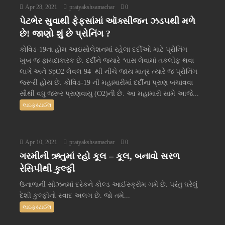
Apr 28, 2021
pratyakshsamachar
0
પેટભેર સુવાથી ફેફસાંમાં ઑક્સીજન ઝડપથી મળે
છે! જાણો શું છે પ્રોનિંગ ?
કોવિડ-19ના હોમ આઇસોલેશનમાં રહેલા દર્દીઓ માટે પ્રોનિંગ
ખુબ જ ફાયદાકારક છે. દર્દીને જ્યારે શ્વાસ લેવામાં તકલીફ થવા
લાગે અને SpO2 લેવલ 94 થી નીચે જાય માત્ર ત્યારે જ પ્રોનિંગ
જરૂરી હોય છે. કોવિડ-19 ની મહામારીમાં દર્દીના પ્રાણ બચાવવા
સૌથી વધુ જરૂર પ્રાણવાયુ (O2)ની છે. આ મહામારી સામે આજે...
લાઇફસ્ટાઈલ
Apr 10, 2021
pratyakshsamachar
0
ગરમીની ઋતુમાં રહો કૂલ – કૂલ, બનાવો સરળ
રેસિપીથી કુલ્ફી
ઉનાળાની સીઝનમાં દરેકને કોલ્ડ આઈસ્ક્રીમ ગમે છે. પરંતુ ઘરેલું
દેશી કુલ્ફીનો સ્વાદ અલગ છે. જો તમે...
લાઇફસ્ટાઈલ