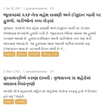
Jun 30, 2021
pratyakshsamachar
0
જૂનાગઢમાં AAP નેતા મહેશ સવાણી અને ઈસુદાન ગઢવી પર
હુમલો, ગાડીઓનાં કાચ તોડ્યાં
ગુજરાત: AAPનાં નેતા મહેશ સવાણી અને ઈસુદાન ગઢવી પર કેટલાંક
અજાણ્યા શખ્સોએ હુમલો કર્યો છે. જૂનાગઢનાં લેરિયા ગામમાં આ હુમલો
કરવામાં આવ્યો છે. હુમલા દરમિયાન તેમની ગાડીઓનાં કાચ પણ તોડી
નાખવામાં આવ્યાં છે. આ હુમલામાં આમ આદમી પાર્ટીનાં નેતાઓ પણ
ઈજાગ્રસ્ત થયા છે. ઘટનાની વિગત એવી છે કે,...
Featured
ગુજરાત
રાજનીતિ
સૌરાષ્ટ્ર-કચ્છ
May 4, 2021
pratyakshsamachar
0
મુખ્યમંત્રીએ કરુણા દાખવી : ગુજરાતના 36 શહેરોમાં
વધારાના નિયંત્રણો
અગાઉ જે 8 મહાનગરો સહિત ૨૯ શહેરોમાં કોરોના કરફ્યુ હતો તે ઉપરાંત
હવે વધુ 7 શહેરો...
ગુજરાત
રાજનીતિ