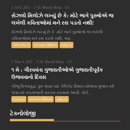
Jul 6, 2021
Dr. Bhavik Merja
0
સેઝલો મિલોઝે લખ્યું છે કે: મોટે ભાગે પુરુષોએ જ
લખેલી કવિતાઓમાં મને રસ પડતો નથી!
સેઝલો મિલોઝે લખ્યું છે કે: મોટે ભાગે પુરુષોએ જ લખેલી
કવિતાઓમાં મને રસ પડતો નથી, પણ...
ઓપન વિન્ડો
પ્રત્યક્ષ સ્પેશિયલ
સાહિત્ય
May 4, 2021
Dr. Bhavik Merja
0
૧ મે : ગૌરવવંતા ગુજરાતીઓએ ગુજરાતીપૂર્વક
ઉજવવાનો દિવસ
બીજું વિશ્ર્વયુદ્ધ પુરૂ થયા બાદ કેબિનેટ મિશન યોજના મુજબ વર્ષ
૧૯૪૬માં વચગાળાની સરકાર રચવામાં આવી. લોર્ડ...
Featured
પ્રત્યક્ષ સ્પેશિયલ
સાહિત્ય
ટેક્નોલોજી