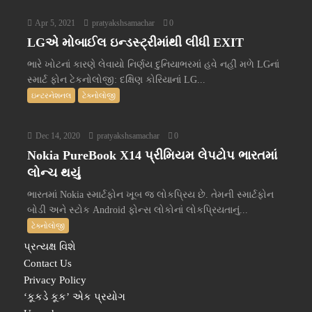
Apr 5, 2021
pratyakshsamachar
0
LGએ મોબાઈલ ઇન્ડસ્ટ્રીમાંથી લીધી EXIT
ભારે ખોટનાં કારણે લેવાયો નિર્ણય દુનિયાભરમાં હવે નહીં મળે LGનાં
સ્માર્ટ ફોન ટેકનોલોજી: દક્ષિણ કોરિયાનાં LG...
ઇન્ટરનેશનલ
ટેક્નોલોજી
Dec 14, 2020
pratyakshsamachar
0
Nokia PureBook X14 પ્રીમિયમ લેપટોપ ભારતમાં
લોન્ચ થયું
ભારતમાં Nokia સ્માર્ટફોન ખૂબ જ લોકપ્રિય છે. તેમની સ્માર્ટફોન
બોડી અને સ્ટોક Android ફોન્સ લોકોનાં લોકપ્રિયતાનું...
ટેક્નોલોજી
પ્રત્યક્ષ વિશે
Contact Us
Privacy Policy
‘કૂકડે કૂક’ એક પ્રયોગ