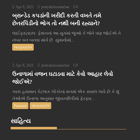
Apr 9, 2021
pratyakshsamachar
0
બ્રાન્ડેડ કપડાંની ખરીદી કરતી વખતે તમે
છેતરપિંડીનો ભોગ તો નથી બની રહ્યાને?
લાઈફસ્ટાઇલ: ફેશનનાં આ યુગમાં જુઓ કે જેને પણ જોઈએ તે
નંબર વન બનવા માંગે છે. યુવાનોમાં...
લાઇફસ્ટાઈલ
Apr 8, 2021
pratyakshsamachar
0
ઉનાળામાં વજન ઘટાડવા માટે કેવો આહાર લેવો
જોઈએ?
ગરમ હવામાન કેટલાક લોકોના મનમાં એક સવાલ લાવે છે કે શું
તેઓએ ઉનાળા અનુસાર જીવનશૈલીમાં ફેરફાર...
Featured
લાઇફસ્ટાઈલ
સાહિત્ય