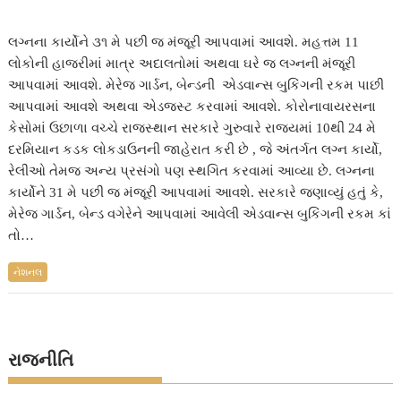
લગ્નના કાર્યોને ૩૧ મે પછી જ મંજૂરી આપવામાં આવશે. મહત્તમ 11
લોકોની હાજરીમાં માત્ર અદાલતોમાં અથવા ઘરે જ લગ્નની મંજૂરી
આપવામાં આવશે. મેરેજ ગાર્ડન, બેન્ડની એડવાન્સ બુકિંગની રકમ પાછી
આપવામાં આવશે અથવા એડજસ્ટ કરવામાં આવશે. કોરોનાવાયરસના
કેસોમાં ઉછાળા વચ્ચે રાજસ્થાન સરકારે ગુરુવારે રાજ્યમાં 10થી 24 મે
દરમિયાન કડક લોકડાઉનની જાહેરાત કરી છે , જે અંતર્ગત લગ્ન કાર્યો,
રેલીઓ તેમજ અન્ય પ્રસંગો પણ સ્થગિત કરવામાં આવ્યા છે. લગ્નના
કાર્યોને 31 મે પછી જ મંજૂરી આપવામાં આવશે. સરકારે જણાવ્યું હતું કે,
મેરેજ ગાર્ડન, બેન્ડ વગેરેને આપવામાં આવેલી એડવાન્સ બુકિંગની રકમ કાં
તો…
નેશનલ
રાજનીતિ