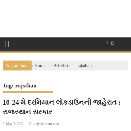
You are here
Home
સમાચાર
rajsthan
Tag:
rajsthan
10-24 મે દરમિયાન લોકડાઉનની જાહેરાત :
રાજસ્થાન સરકાર
May 7, 2021
pratyakshsamachar