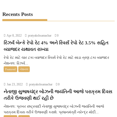
Recents Posts
Apr 8, 2022
pratyakshsamachar
0
રિઝર્વ બેન્કે રેપો રેટ 4% અને રિવર્સ રેપો રેટ 3.5% સહિત
વ્યાજદર યથાવત રાખ્યા
રેપો રેટ માટે ચાર ટકા વ્યાજદર રિવર્સ રેપો રેટ માટે સાડા ત્રણ ટકા વ્યાજદર
નેશનલ: રિઝર્વ...
Featured
નેશનલ
Jan 23, 2022
pratyakshsamachar
0
નેતાજી સુભાષચંદ્ર બોઝની જયંતિની આજે પરાક્રમ દિવસ
તરીકે ઉજવણી થઈ રહી છે
નેશનલ: પ્રખર રાષ્ટ્રવાદી નેતાજી સુભાષચંદ્ર બોઝની જયંતિની આજે
પરાક્રમ દિવસ તરીકે ઉજવણી કરાશે. પ્રધાનમંત્રી નરેન્દ્ર મોદી...