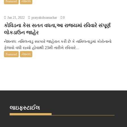
Featured
નેશનલ
Jan 21, 2022
pratyakshsamachar
0
કોવિડના કેસ સતત વધતા,આ રાજ્યમાં રવિવારે સંપૂર્ણ
લોકડાઉન જાહેર
નેશનલ: તમિલનાડુ સરકારે જાહેરાત કરી છે કે તામિલનાડુમાં કોરોનાનો
ફેલાવો વધી રહ્યો હોવાથી 23મી તારીખે રવિવારે...
Featured
નેશનલ
લાઇફસ્ટાઈલ