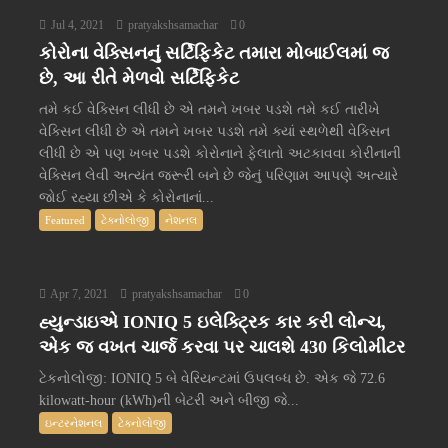
Jul 4, 2021
pratyakshsamachar
0
કોરોના વેક્સિનનું સર્ટિફિકેટ તમારા મોબાઈલમાં જ
છે, આ રીતે મેળવો સર્ટિફિકેટ
તમે કઈ વેક્સિન લીધી છે એ તમને ખબર પડશે તમે કઈ તારીખે
વેક્સિન લીધી છે એ તમને ખબર પડશે તમે ક્યાં સ્થળેથી વેક્સિન
લીધી છે એ પણ ખબર પડશે કોરોનાને ફેલાતો અટકાવવા કોરીનાની
વેક્સિન લેવી અત્યંત જરૂરી બને છે જેનું પરિણામ આપણે અત્યારે
જોઈ રહ્યા છીએ કે કોરોનાનાં...
Featured
ટેક્નોલોજી
નેશનલ
Apr 7, 2021
pratyakshsamachar
0
હ્યુન્ડાઇએ IONIQ 5 ઇલેક્ટ્રિક કાર કરી લોન્ચ,
એક જ વખત ચાર્જ કરવા પર ચાલશે 430 કિલોમીટર
ટેકનોલોજી: IONIQ 5 બે વેરિયન્ટમાં ઉપલબ્ધ છે. એક જે 72.6
kilowatt-hour (kWh)ની બેટરી અને બીજી જે...
ઇન્ટરનેશનલ
ટેક્નોલોજી