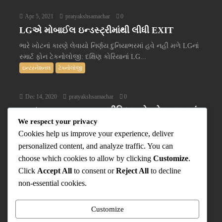
Apr 5, 2021
pratyakshsamachar
0
LGએ મોબાઈલ ઇન્ડસ્ટ્રીમાંથી લીધી EXIT
ભારે ખોટનાં કારણે લેવાયો નિર્ણય દુનિયાભરમાં હવે નહીં મળે LGનાં
સ્માર્ટ ફોન ટેકનોલોજી: દક્ષિણ કોરિયાનાં LG...
ઇન્ટરનેશનલ
ટેક્નોલોજી
Dec 14, 2020
pratyakshsamachar
0
Nokia PureBook X14 પ્રીમિયમ લેપટોપ ભારતમાં
We respect your privacy
લોન્ચ થયું
Cookies help us improve your experience, deliver
ભારતમાં Nokia સ્માર્ટફોન ખૂબ જ લોકપ્રિય છે. તેમની સ્માર્ટફોન
personalized content, and analyze traffic. You can
બોડી અને સ્ટોક Android ફોન્સ લોકોનાં લોકપ્રિયતાનું...
choose which cookies to allow by clicking
Customize
.
ટેક્નોલોજી
Click
Accept All
to consent or
Reject All
to decline
પ્રત્યક્ષ વિશે
non-essential cookies.
Contact Us
Privacy Policy
Customize
‘કૂકડે કૂક’ એક પ્રયોગ