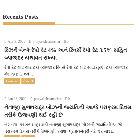
Recents Posts
Apr 8, 2022
pratyakshsamachar
0
રિઝર્વ બેન્કે રેપો રેટ 4% અને રિવર્સ રેપો રેટ 3.5% સહિત
વ્યાજદર યથાવત રાખ્યા
રેપો રેટ માટે ચાર ટકા વ્યાજદર રિવર્સ રેપો રેટ માટે સાડા ત્રણ ટકા વ્યાજદર
નેશનલ: રિઝર્વ...
Featured
નેશનલ
Jan 23, 2022
pratyakshsamachar
0
નેતાજી સુભાષચંદ્ર બોઝની જયંતિની આજે પરાક્રમ દિવસ
તરીકે ઉજવણી થઈ રહી છે
નેશનલ: પ્રખર રાષ્ટ્રવાદી નેતાજી સુભાષચંદ્ર બોઝની જયંતિની આજે
પરાક્રમ દિવસ તરીકે ઉજવણી કરાશે. પ્રધાનમંત્રી નરેન્દ્ર મોદી...