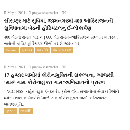
May 4, 2021
pratyakshsamachar
0
સૌરાષ્ટ્ર માટે સુવિધા, જામનગરમાં 400 ઓક્સિજનની
સુવિધાવાળા બેડની હોસ્પિટલનું ઈ-લોકાર્પણ
400 બેડની ક્ષમતા બાદ વધુ 600 બેડ ક્ષમતા-ઓક્સિજન સપ્લાય વ્યવસ્થા
સાથેની કોવિડ હોસ્પિટલ ઊભી કરાશે જામનગર,...
Featured
ગુજરાત
રાજનીતિ
સૌરાષ્ટ્ર-કચ્છ
May 1, 2021
pratyakshsamachar
0
17 હજાર ગામોમાં કોરોનામુક્તિની સંકલ્પના, આજથી
‘મારૂં ગામ કોરોનામુકત ગામ’અભિયાનનો પ્રારંભ
NCC-NSS- નહેરૂ યુવા કેન્દ્ર-રેડ ક્રોસ જેવા સંગઠનોના સેવાકર્મીઓને-
ધર્મસંસ્થાના કાર્યકરોને ‘મારૂં ગામ કોરોનામુકત ગામ’ અભિયાનમાં
જનજાગૃતિ...
ગુજરાત
રાજનીતિ