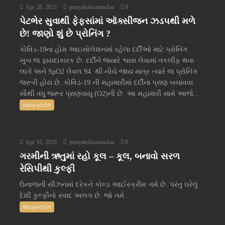
Apr 28, 2021
pratyakshsamachar
0
પેટભેર સુવાથી ફેફસાંમાં ઑક્સીજન ઝડપથી મળે
છે! જાણો શું છે પ્રોનિંગ ?
કોવિડ-19ના હોમ આઇસોલેશનમાં રહેલા દર્દીઓ માટે પ્રોનિંગ
ખુબ જ ફાયદાકારક છે. દર્દીને જ્યારે શ્વાસ લેવામાં તકલીફ થવા
લાગે અને SpO2 લેવલ 94 થી નીચે જાય માત્ર ત્યારે જ પ્રોનિંગ
જરૂરી હોય છે. કોવિડ-19 ની મહામારીમાં દર્દીના પ્રાણ બચાવવા
સૌથી વધુ જરૂર પ્રાણવાયુ (O2)ની છે. આ મહામારી સામે આજે...
લાઇફસ્ટાઈલ
Apr 10, 2021
pratyakshsamachar
0
ગરમીની ઋતુમાં રહો કૂલ – કૂલ, બનાવો સરળ
રેસિપીથી કુલ્ફી
ઉનાળાની સીઝનમાં દરેકને કોલ્ડ આઈસ્ક્રીમ ગમે છે. પરંતુ ઘરેલું
દેશી કુલ્ફીનો સ્વાદ અલગ છે. જો તમે...
લાઇફસ્ટાઈલ