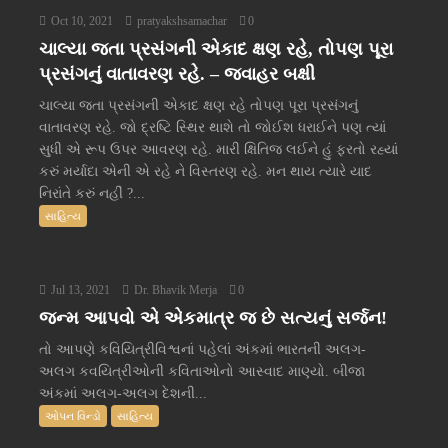
Oct 10, 2021
pratyakshsamachar
0
ચાલ્યા જતા પ્રસંગની એકાદ ક્ષણ રહે, તોપણ પૂરા
પ્રસંગનું વાતાવરણ રહે. – જવાહર બક્ષી
ચાલ્યા જતા પ્રસંગની એકાદ ક્ષણ રહે તોપણ પૂરા પ્રસંગનું
વાતાવરણ રહે. જો દ્રષ્ટિ સ્થિર થાશે તો જોઈશ ધરાઈને પણ ત્યાં
સુધી એ રૂપ ઉપર આવરણ રહે. મારી ક્ષિતિજ લઈને હું ફરતો રહ્યાં
કરું મર્યાદા એની એ રહે ને વિસ્તરણ રહે. મન થાય ત્યારે યાદ
નિરાંતે કરું નહીં ?...
સાહિત્ય
Jul 13, 2021
Dr. Bhavik Merja
0
જન્મ આપવો એ એકમાત્ર જ છે સત્યનું સર્જન!
તો આપણે કવિયિત્રીવિશ્વનાં પહેલાં અંકમાં ભારતની અલગ-
અલગ કવયિત્રીઓની કવિતાઓનો આસ્વાદ માણ્યો. બીજા
અંકમાં અલગ-અલગ દેશની...
ઓપન વિન્ડો
સાહિત્ય