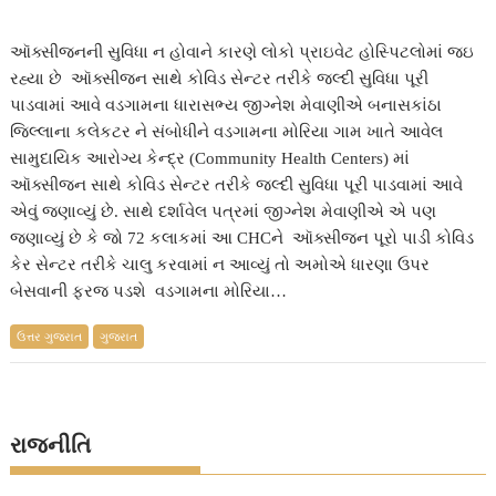
ઑક્સીજનની સુવિધા ન હોવાને કારણે લોકો પ્રાઇવેટ હોસ્પિટલોમાં જઇ
રહ્યા છે ઑક્સીજન સાથે કોવિડ સેન્ટર તરીકે જલ્દી સુવિધા પૂરી
પાડવામાં આવે વડગામના ધારાસભ્ય જીગ્નેશ મેવાણીએ બનાસકાંઠા
જિલ્લાના કલેકટર ને સંબોધીને વડગામના મોરિયા ગામ ખાતે આવેલ
સામુદાયિક આરોગ્ય કેન્દ્ર (Community Health Centers) માં
ઑક્સીજન સાથે કોવિડ સેન્ટર તરીકે જલ્દી સુવિધા પૂરી પાડવામાં આવે
એવું જણાવ્યું છે. સાથે દર્શાવેલ પત્રમાં જીગ્નેશ મેવાણીએ એ પણ
જણાવ્યું છે કે જો 72 કલાકમાં આ CHCને ઑક્સીજન પૂરો પાડી કોવિડ
કેર સેન્ટર તરીકે ચાલુ કરવામાં ન આવ્યું તો અમોએ ધારણા ઉપર
બેસવાની ફરજ પડશે વડગામના મોરિયા…
ઉત્તર ગુજરાત
ગુજરાત
રાજનીતિ