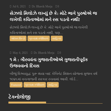
Jul 6, 2021
Dr. Bhavik Merja
0
સેઝલો મિલોઝે લખ્યું છે કે: મોટે ભાગે પુરુષોએ જ
લખેલી કવિતાઓમાં મને રસ પડતો નથી!
સેઝલો મિલોઝે લખ્યું છે કે: મોટે ભાગે પુરુષોએ જ લખેલી
કવિતાઓમાં મને રસ પડતો નથી, પણ...
ઓપન વિન્ડો
પ્રત્યક્ષ સ્પેશિયલ
સાહિત્ય
May 4, 2021
Dr. Bhavik Merja
0
૧ મે : ગૌરવવંતા ગુજરાતીઓએ ગુજરાતીપૂર્વક
ઉજવવાનો દિવસ
બીજું વિશ્ર્વયુદ્ધ પુરૂ થયા બાદ કેબિનેટ મિશન યોજના મુજબ વર્ષ
૧૯૪૬માં વચગાળાની સરકાર રચવામાં આવી. લોર્ડ...
Featured
પ્રત્યક્ષ સ્પેશિયલ
સાહિત્ય
ટેક્નોલોજી