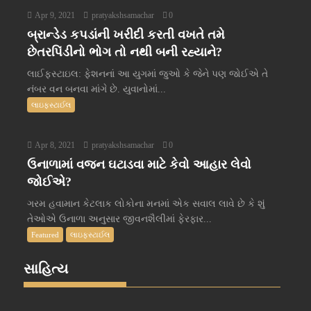
Apr 9, 2021
pratyakshsamachar
0
બ્રાન્ડેડ કપડાંની ખરીદી કરતી વખતે તમે
છેતરપિંડીનો ભોગ તો નથી બની રહ્યાને?
લાઈફસ્ટાઇલ: ફેશનનાં આ યુગમાં જુઓ કે જેને પણ જોઈએ તે
નંબર વન બનવા માંગે છે. યુવાનોમાં...
લાઇફસ્ટાઈલ
Apr 8, 2021
pratyakshsamachar
0
ઉનાળામાં વજન ઘટાડવા માટે કેવો આહાર લેવો
જોઈએ?
ગરમ હવામાન કેટલાક લોકોના મનમાં એક સવાલ લાવે છે કે શું
તેઓએ ઉનાળા અનુસાર જીવનશૈલીમાં ફેરફાર...
Featured
લાઇફસ્ટાઈલ
સાહિત્ય