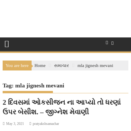
You are here
Home
સમાચાર
mla jignesh mevani
Tag:
mla jignesh mevani
2 દિવસમાં ઓકસીજન ના આપ્યો તો ધરણાં
ઉપર બેસીશ. – જીગ્નેશ મેવાણી
May 3, 2021
pratyakshsamachar