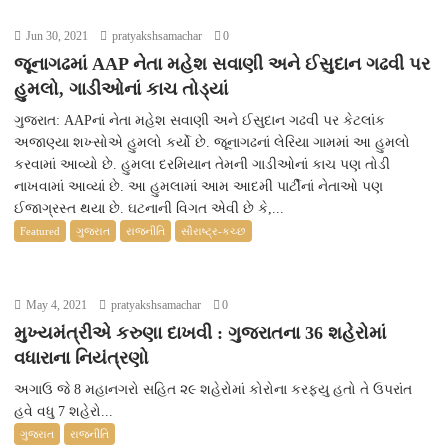
Jun 30, 2021
pratyakshsamachar
0
જૂનાગઢમાં AAP નેતા મહેશ સવાણી અને ઈસુદાન ગઢવી પર
હુમલો, ગાડીઓનાં કાચ તોડ્યાં
ગુજરાત: AAPનાં નેતા મહેશ સવાણી અને ઈસુદાન ગઢવી પર કેટલાંક
અજાણ્યા શખ્સોએ હુમલો કર્યો છે. જૂનાગઢનાં લેરિયા ગામમાં આ હુમલો
કરવામાં આવ્યો છે. હુમલા દરમિયાન તેમની ગાડીઓનાં કાચ પણ તોડી
નાખવામાં આવ્યાં છે. આ હુમલામાં આમ આદમી પાર્ટીનાં નેતાઓ પણ
ઈજાગ્રસ્ત થયા છે. ઘટનાની વિગત એવી છે કે,...
Featured
ગુજરાત
રાજનીતિ
સૌરાષ્ટ્ર-કચ્છ
May 4, 2021
pratyakshsamachar
0
મુખ્યમંત્રીએ કરુણા દાખવી : ગુજરાતના 36 શહેરોમાં
વધારાના નિયંત્રણો
અગાઉ જે 8 મહાનગરો સહિત ૨૯ શહેરોમાં કોરોના કરફ્યુ હતો તે ઉપરાંત
હવે વધુ 7 શહેરો...
ગુજરાત
રાજનીતિ