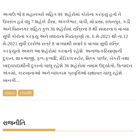
અગાઉ જે 8 મહાનગરો સહિત ૨૯ શહેરોમાં કોરોના કરફ્યુ હતો તે
ઉપરાંત હવે વધુ 7 શહેરો ડીસા, અંકલેશ્વર, વાપી, મોડાસા, રાધનપુર, કડી
અને વિસનગર સહિત કુલ 36 શહેરોમાં રાત્રિના 8 થી સવારના 6 વાગ્યા
સુધી કોરોના કરફ્યુ અને વધારાના નિયંત્રણો તા. 6 મે-2021 થી તા.12
મે-2021 સુધી દરરોજ રાત્રે 8 વાગ્યાથી સવારે 6 વાગ્યા સુધી રાત્રિ
કરફયુનો અમલ આ શહેરોમાં કરવાનો રહેશે અનાજ-કરિયાણાની
દુકાન, શાકભાજી, ફળ-ફળાદિ, મેડિકલ સ્ટોર, મિલ્ક પાર્લર, બેકરી તથા
ખાદ્યપદાર્થોની દુકાનો ચાલુ રહેશે 36 શહેરોમાં તમામ ઉદ્યોગો, ઉત્પાદન
એકમો, કારખાનાઓ અને બાંધકામ પ્રવૃત્તિઓ યથાવત ચાલુ રહેશે
ખાનગી…
ગુજરાત
રાજનીતિ
રાજનીતિ