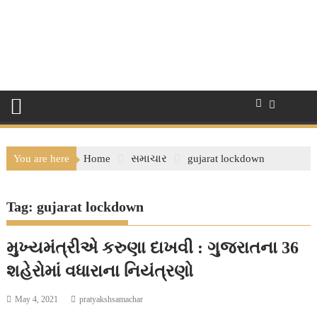
You are here
Home
સમાચાર
gujarat lockdown
Tag:
gujarat lockdown
મુખ્યમંત્રીએ કરુણા દાખવી : ગુજરાતના 36
શહેરોમાં વધારાના નિયંત્રણો
May 4, 2021
pratyakshsamachar