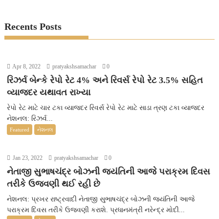
Recents Posts
Apr 8, 2022
pratyakshsamachar
0
રિઝર્વ બેન્કે રેપો રેટ 4% અને રિવર્સ રેપો રેટ 3.5% સહિત
વ્યાજદર યથાવત રાખ્યા
રેપો રેટ માટે ચાર ટકા વ્યાજદર રિવર્સ રેપો રેટ માટે સાડા ત્રણ ટકા વ્યાજદર
નેશનલ: રિઝર્વ...
Featured
નેશનલ
Jan 23, 2022
pratyakshsamachar
0
નેતાજી સુભાષચંદ્ર બોઝની જયંતિની આજે પરાક્રમ દિવસ
તરીકે ઉજવણી થઈ રહી છે
નેશનલ: પ્રખર રાષ્ટ્રવાદી નેતાજી સુભાષચંદ્ર બોઝની જયંતિની આજે
પરાક્રમ દિવસ તરીકે ઉજવણી કરાશે. પ્રધાનમંત્રી નરેન્દ્ર મોદી...