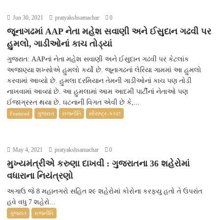
Jun 30, 2021
pratyakshsamachar
0
જૂનાગઢમાં AAP નેતા મહેશ સવાણી અને ઈસુદાન ગઢવી પર
હુમલો, ગાડીઓનાં કાચ તોડ્યાં
ગુજરાત: AAPનાં નેતા મહેશ સવાણી અને ઈસુદાન ગઢવી પર કેટલાંક
અજાણ્યા શખ્સોએ હુમલો કર્યો છે. જૂનાગઢનાં લેરિયા ગામમાં આ હુમલો
કરવામાં આવ્યો છે. હુમલા દરમિયાન તેમની ગાડીઓનાં કાચ પણ તોડી
નાખવામાં આવ્યાં છે. આ હુમલામાં આમ આદમી પાર્ટીનાં નેતાઓ પણ
ઈજાગ્રસ્ત થયા છે. ઘટનાની વિગત એવી છે કે,...
Featured
ગુજરાત
રાજનીતિ
સૌરાષ્ટ્ર-કચ્છ
May 4, 2021
pratyakshsamachar
0
મુખ્યમંત્રીએ કરુણા દાખવી : ગુજરાતના 36 શહેરોમાં
વધારાના નિયંત્રણો
અગાઉ જે 8 મહાનગરો સહિત ૨૯ શહેરોમાં કોરોના કરફ્યુ હતો તે ઉપરાંત
હવે વધુ 7 શહેરો...
ગુજરાત
રાજનીતિ