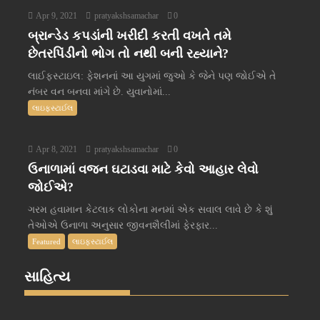
Apr 9, 2021
pratyakshsamachar
0
બ્રાન્ડેડ કપડાંની ખરીદી કરતી વખતે તમે
છેતરપિંડીનો ભોગ તો નથી બની રહ્યાને?
લાઈફસ્ટાઇલ: ફેશનનાં આ યુગમાં જુઓ કે જેને પણ જોઈએ તે
નંબર વન બનવા માંગે છે. યુવાનોમાં...
લાઇફસ્ટાઈલ
Apr 8, 2021
pratyakshsamachar
0
ઉનાળામાં વજન ઘટાડવા માટે કેવો આહાર લેવો
જોઈએ?
ગરમ હવામાન કેટલાક લોકોના મનમાં એક સવાલ લાવે છે કે શું
તેઓએ ઉનાળા અનુસાર જીવનશૈલીમાં ફેરફાર...
Featured
લાઇફસ્ટાઈલ
સાહિત્ય