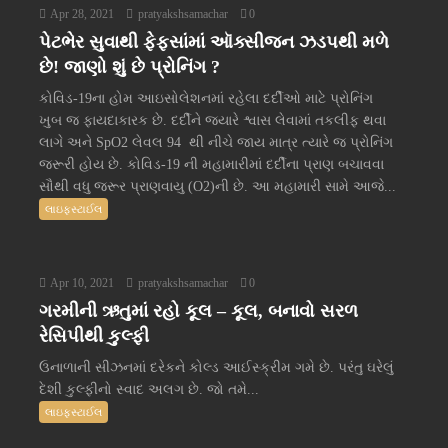
Apr 28, 2021
pratyakshsamachar
0
પેટભેર સુવાથી ફેફસાંમાં ઑક્સીજન ઝડપથી મળે
છે! જાણો શું છે પ્રોનિંગ ?
કોવિડ-19ના હોમ આઇસોલેશનમાં રહેલા દર્દીઓ માટે પ્રોનિંગ
ખુબ જ ફાયદાકારક છે. દર્દીને જ્યારે શ્વાસ લેવામાં તકલીફ થવા
લાગે અને SpO2 લેવલ 94 થી નીચે જાય માત્ર ત્યારે જ પ્રોનિંગ
જરૂરી હોય છે. કોવિડ-19 ની મહામારીમાં દર્દીના પ્રાણ બચાવવા
સૌથી વધુ જરૂર પ્રાણવાયુ (O2)ની છે. આ મહામારી સામે આજે...
લાઇફસ્ટાઈલ
Apr 10, 2021
pratyakshsamachar
0
ગરમીની ઋતુમાં રહો કૂલ – કૂલ, બનાવો સરળ
રેસિપીથી કુલ્ફી
ઉનાળાની સીઝનમાં દરેકને કોલ્ડ આઈસ્ક્રીમ ગમે છે. પરંતુ ઘરેલું
દેશી કુલ્ફીનો સ્વાદ અલગ છે. જો તમે...
લાઇફસ્ટાઈલ