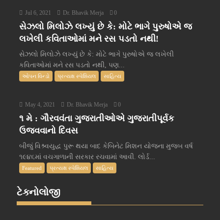
Jul 6, 2021
Dr. Bhavik Merja
0
સેઝલો મિલોઝે લખ્યું છે કે: મોટે ભાગે પુરુષોએ જ
લખેલી કવિતાઓમાં મને રસ પડતો નથી!
સેઝલો મિલોઝે લખ્યું છે કે: મોટે ભાગે પુરુષોએ જ લખેલી
કવિતાઓમાં મને રસ પડતો નથી, પણ...
ઓપન વિન્ડો
પ્રત્યક્ષ સ્પેશિયલ
સાહિત્ય
May 4, 2021
Dr. Bhavik Merja
0
૧ મે : ગૌરવવંતા ગુજરાતીઓએ ગુજરાતીપૂર્વક
ઉજવવાનો દિવસ
બીજું વિશ્ર્વયુદ્ધ પુરૂ થયા બાદ કેબિનેટ મિશન યોજના મુજબ વર્ષ
૧૯૪૬માં વચગાળાની સરકાર રચવામાં આવી. લોર્ડ...
Featured
પ્રત્યક્ષ સ્પેશિયલ
સાહિત્ય
ટેક્નોલોજી