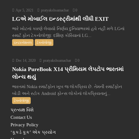
Apr 5, 2021
pratyakshsamachar
0
LGએ મોબાઈલ ઇન્ડસ્ટ્રીમાંથી લીધી EXIT
ભારે ખોટનાં કારણે લેવાયો નિર્ણય દુનિયાભરમાં હવે નહીં મળે LGનાં
સ્માર્ટ ફોન ટેકનોલોજી: દક્ષિણ કોરિયાનાં LG...
ઇન્ટરનેશનલ
ટેક્નોલોજી
Dec 14, 2020
pratyakshsamachar
0
Nokia PureBook X14 પ્રીમિયમ લેપટોપ ભારતમાં
લોન્ચ થયું
ભારતમાં Nokia સ્માર્ટફોન ખૂબ જ લોકપ્રિય છે. તેમની સ્માર્ટફોન
બોડી અને સ્ટોક Android ફોન્સ લોકોનાં લોકપ્રિયતાનું...
ટેક્નોલોજી
પ્રત્યક્ષ વિશે
Contact Us
Privacy Policy
‘કૂકડે કૂક’ એક પ્રયોગ