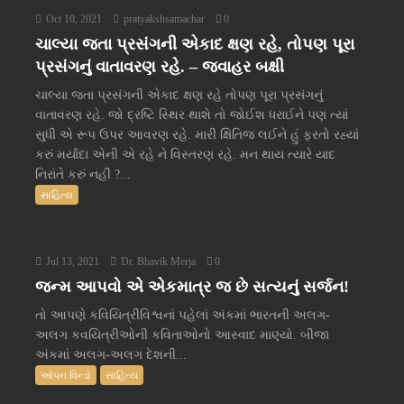
Oct 10, 2021
pratyakshsamachar
0
ચાલ્યા જતા પ્રસંગની એકાદ ક્ષણ રહે, તોપણ પૂરા
પ્રસંગનું વાતાવરણ રહે. – જવાહર બક્ષી
ચાલ્યા જતા પ્રસંગની એકાદ ક્ષણ રહે તોપણ પૂરા પ્રસંગનું
વાતાવરણ રહે. જો દ્રષ્ટિ સ્થિર થાશે તો જોઈશ ધરાઈને પણ ત્યાં
સુધી એ રૂપ ઉપર આવરણ રહે. મારી ક્ષિતિજ લઈને હું ફરતો રહ્યાં
કરું મર્યાદા એની એ રહે ને વિસ્તરણ રહે. મન થાય ત્યારે યાદ
નિરાંતે કરું નહીં ?...
સાહિત્ય
Jul 13, 2021
Dr. Bhavik Merja
0
જન્મ આપવો એ એકમાત્ર જ છે સત્યનું સર્જન!
તો આપણે કવિયિત્રીવિશ્વનાં પહેલાં અંકમાં ભારતની અલગ-
અલગ કવયિત્રીઓની કવિતાઓનો આસ્વાદ માણ્યો. બીજા
અંકમાં અલગ-અલગ દેશની...
ઓપન વિન્ડો
સાહિત્ય