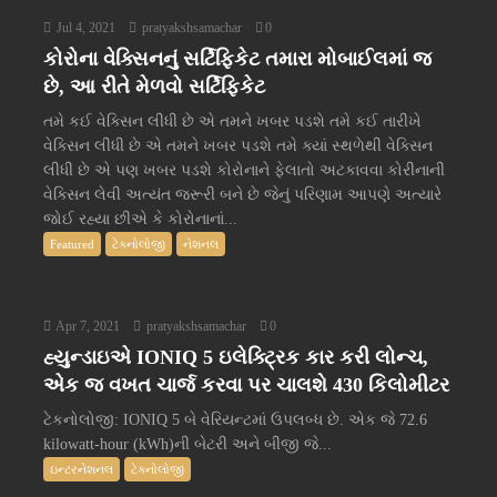
Jul 4, 2021
pratyakshsamachar
0
કોરોના વેક્સિનનું સર્ટિફિકેટ તમારા મોબાઈલમાં જ
છે, આ રીતે મેળવો સર્ટિફિકેટ
તમે કઈ વેક્સિન લીધી છે એ તમને ખબર પડશે તમે કઈ તારીખે
વેક્સિન લીધી છે એ તમને ખબર પડશે તમે ક્યાં સ્થળેથી વેક્સિન
લીધી છે એ પણ ખબર પડશે કોરોનાને ફેલાતો અટકાવવા કોરીનાની
વેક્સિન લેવી અત્યંત જરૂરી બને છે જેનું પરિણામ આપણે અત્યારે
જોઈ રહ્યા છીએ કે કોરોનાનાં...
Featured
ટેક્નોલોજી
નેશનલ
Apr 7, 2021
pratyakshsamachar
0
હ્યુન્ડાઇએ IONIQ 5 ઇલેક્ટ્રિક કાર કરી લોન્ચ,
એક જ વખત ચાર્જ કરવા પર ચાલશે 430 કિલોમીટર
ટેકનોલોજી: IONIQ 5 બે વેરિયન્ટમાં ઉપલબ્ધ છે. એક જે 72.6
kilowatt-hour (kWh)ની બેટરી અને બીજી જે...
ઇન્ટરનેશનલ
ટેક્નોલોજી