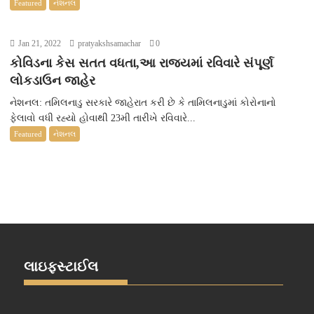
Featured
નેશનલ
Jan 21, 2022
pratyakshsamachar
0
કોવિડના કેસ સતત વધતા,આ રાજ્યમાં રવિવારે સંપૂર્ણ
લોકડાઉન જાહેર
નેશનલ: તમિલનાડુ સરકારે જાહેરાત કરી છે કે તામિલનાડુમાં કોરોનાનો
ફેલાવો વધી રહ્યો હોવાથી 23મી તારીખે રવિવારે...
Featured
નેશનલ
લાઇફસ્ટાઈલ