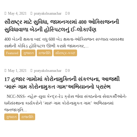
May 4, 2021
pratyakshsamachar
0
સૌરાષ્ટ્ર માટે સુવિધા, જામનગરમાં 400 ઓક્સિજનની
સુવિધાવાળા બેડની હોસ્પિટલનું ઈ-લોકાર્પણ
400 બેડની ક્ષમતા બાદ વધુ 600 બેડ ક્ષમતા-ઓક્સિજન સપ્લાય વ્યવસ્થા
સાથેની કોવિડ હોસ્પિટલ ઊભી કરાશે જામનગર,...
Featured
ગુજરાત
રાજનીતિ
સૌરાષ્ટ્ર-કચ્છ
May 1, 2021
pratyakshsamachar
0
17 હજાર ગામોમાં કોરોનામુક્તિની સંકલ્પના, આજથી
‘મારૂં ગામ કોરોનામુકત ગામ’અભિયાનનો પ્રારંભ
NCC-NSS- નહેરૂ યુવા કેન્દ્ર-રેડ ક્રોસ જેવા સંગઠનોના સેવાકર્મીઓને-
ધર્મસંસ્થાના કાર્યકરોને ‘મારૂં ગામ કોરોનામુકત ગામ’ અભિયાનમાં
જનજાગૃતિ...
ગુજરાત
રાજનીતિ