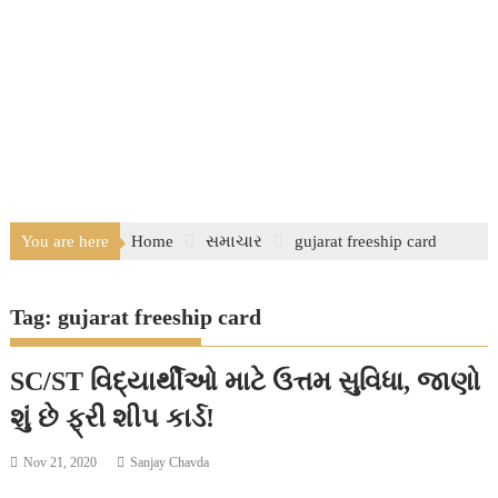
You are here
Home
સમાચાર
gujarat freeship card
Tag:
gujarat freeship card
SC/ST વિદ્યાર્થીઓ માટે ઉત્તમ સુવિધા, જાણો
શું છે ફ્રી શીપ કાર્ડ!
Nov 21, 2020
Sanjay Chavda