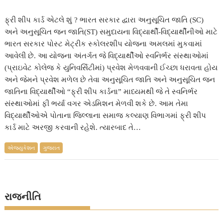
ફ્રી શીપ કાર્ડ એટલે શું ? ભારત સરકાર દ્વારા અનુસૂચિત જાતિ (SC)
અને અનુસૂચિત જન જાતિ(ST) સમુદાયના વિદ્યાર્થી-વિદ્યાર્થીનીઓ માટે
ભારત સરકાર પોસ્ટ મેટ્રીક સ્કોલરશીપ યોજના અમલમાં મુકવામાં
આવેલી છે. આ યોજના અંતર્ગત જે વિદ્યાર્થીઓ સ્વનિર્ભર સંસ્થાઓમાં
(પ્રાઇવેટ કોલેજ કે યુનિવર્સિટીમાં) પ્રવેશ મેળવવાની ઈચ્છા ધરાવતા હોય
અને જેમને પ્રવેશ મળેલ છે તેવા અનુસૂચિત જાતિ અને અનુસૂચિત જન
જાતિના વિદ્યાર્થીઓ “ફ્રી શીપ કાર્ડના” માધ્યમથી જે તે સ્વનિર્ભર
સંસ્થાઓમાં ફી ભર્યા વગર એડમિશન મેળવી શકે છે. આમ તેમા
વિદ્યાર્થીઓએ પોતાના જિલ્લાના સમાજ કલ્યાણ વિભાગમાં ફ્રી શીપ
કાર્ડ માટે અરજી કરવાની રહેશે. ત્યારબાદ તે…
એજ્યુકેશન
ગુજરાત
રાજનીતિ