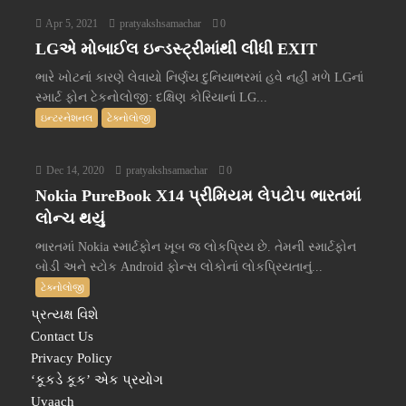
Apr 5, 2021
pratyakshsamachar
0
LGએ મોબાઈલ ઇન્ડસ્ટ્રીમાંથી લીધી EXIT
ભારે ખોટનાં કારણે લેવાયો નિર્ણય દુનિયાભરમાં હવે નહીં મળે LGનાં
સ્માર્ટ ફોન ટેકનોલોજી: દક્ષિણ કોરિયાનાં LG...
ઇન્ટરનેશનલ
ટેક્નોલોજી
Dec 14, 2020
pratyakshsamachar
0
Nokia PureBook X14 પ્રીમિયમ લેપટોપ ભારતમાં
લોન્ચ થયું
ભારતમાં Nokia સ્માર્ટફોન ખૂબ જ લોકપ્રિય છે. તેમની સ્માર્ટફોન
બોડી અને સ્ટોક Android ફોન્સ લોકોનાં લોકપ્રિયતાનું...
ટેક્નોલોજી
પ્રત્યક્ષ વિશે
Contact Us
Privacy Policy
‘કૂકડે કૂક’ એક પ્રયોગ
Uvaach