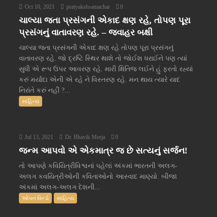
Oct 10, 2021
pratyakshsamachar
0
ચાલ્યા જતા પ્રસંગની એકાદ ક્ષણ રહે, તોપણ પૂરા
પ્રસંગનું વાતાવરણ રહે. – જવાહર બક્ષી
ચાલ્યા જતા પ્રસંગની એકાદ ક્ષણ રહે તોપણ પૂરા પ્રસંગનું
વાતાવરણ રહે. જો દ્રષ્ટિ સ્થિર થાશે તો જોઈશ ધરાઈને પણ ત્યાં
સુધી એ રૂપ ઉપર આવરણ રહે. મારી ક્ષિતિજ લઈને હું ફરતો રહ્યાં
કરું મર્યાદા એની એ રહે ને વિસ્તરણ રહે. મન થાય ત્યારે યાદ
નિરાંતે કરું નહીં ?...
સાહિત્ય
Jul 13, 2021
Dr. Bhavik Merja
0
જન્મ આપવો એ એકમાત્ર જ છે સત્યનું સર્જન!
તો આપણે કવિયિત્રીવિશ્વનાં પહેલાં અંકમાં ભારતની અલગ-
અલગ કવયિત્રીઓની કવિતાઓનો આસ્વાદ માણ્યો. બીજા
અંકમાં અલગ-અલગ દેશની...
ઓપન વિન્ડો
સાહિત્ય