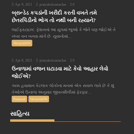
Apr 9, 2021
pratyakshsamachar
0
બ્રાન્ડેડ કપડાંની ખરીદી કરતી વખતે તમે
છેતરપિંડીનો ભોગ તો નથી બની રહ્યાને?
લાઈફસ્ટાઇલ: ફેશનનાં આ યુગમાં જુઓ કે જેને પણ જોઈએ તે
નંબર વન બનવા માંગે છે. યુવાનોમાં...
લાઇફસ્ટાઈલ
Apr 8, 2021
pratyakshsamachar
0
ઉનાળામાં વજન ઘટાડવા માટે કેવો આહાર લેવો
જોઈએ?
ગરમ હવામાન કેટલાક લોકોના મનમાં એક સવાલ લાવે છે કે શું
તેઓએ ઉનાળા અનુસાર જીવનશૈલીમાં ફેરફાર...
Featured
લાઇફસ્ટાઈલ
સાહિત્ય