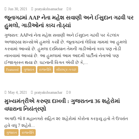
Jun 30, 2021
pratyakshsamachar
0
જૂનાગઢમાં AAP નેતા મહેશ સવાણી અને ઈસુદાન ગઢવી પર
હુમલો, ગાડીઓનાં કાચ તોડ્યાં
ગુજરાત: AAPનાં નેતા મહેશ સવાણી અને ઈસુદાન ગઢવી પર કેટલાંક
અજાણ્યા શખ્સોએ હુમલો કર્યો છે. જૂનાગઢનાં લેરિયા ગામમાં આ હુમલો
કરવામાં આવ્યો છે. હુમલા દરમિયાન તેમની ગાડીઓનાં કાચ પણ તોડી
નાખવામાં આવ્યાં છે. આ હુમલામાં આમ આદમી પાર્ટીનાં નેતાઓ પણ
ઈજાગ્રસ્ત થયા છે. ઘટનાની વિગત એવી છે કે,...
Featured
ગુજરાત
રાજનીતિ
સૌરાષ્ટ્ર-કચ્છ
May 4, 2021
pratyakshsamachar
0
મુખ્યમંત્રીએ કરુણા દાખવી : ગુજરાતના 36 શહેરોમાં
વધારાના નિયંત્રણો
અગાઉ જે 8 મહાનગરો સહિત ૨૯ શહેરોમાં કોરોના કરફ્યુ હતો તે ઉપરાંત
હવે વધુ 7 શહેરો...
ગુજરાત
રાજનીતિ