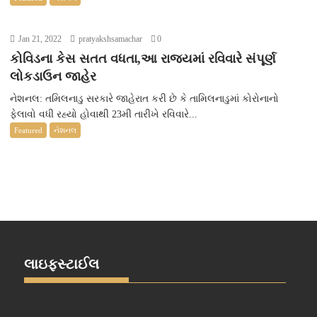
Jan 21, 2022
pratyakshsamachar
0
કોવિડના કેસ સતત વધતા,આ રાજ્યમાં રવિવારે સંપૂર્ણ
લોકડાઉન જાહેર
નેશનલ: તમિલનાડુ સરકારે જાહેરાત કરી છે કે તામિલનાડુમાં કોરોનાનો
ફેલાવો વધી રહ્યો હોવાથી 23મી તારીખે રવિવારે...
Featured
નેશનલ
લાઇફસ્ટાઈલ