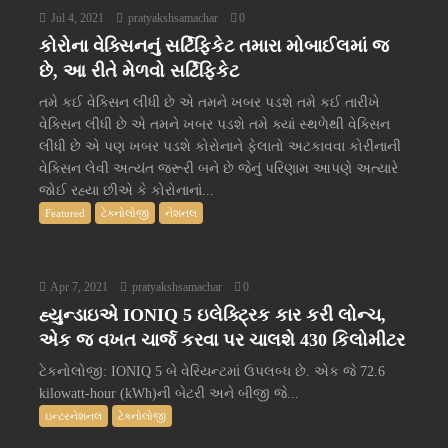
Jul 4, 2021
pratyakshsamachar
0
કોરોના વેક્સિનનું સર્ટિફિકેટ તમારા મોબાઈલમાં જ
છે, આ રીતે મેળવો સર્ટિફિકેટ
તમે કઈ વેક્સિન લીધી છે એ તમને ખબર પડશે તમે કઈ તારીખે
વેક્સિન લીધી છે એ તમને ખબર પડશે તમે ક્યાં સ્થળેથી વેક્સિન
લીધી છે એ પણ ખબર પડશે કોરોનાને ફેલાતો અટકાવવા કોરીનાની
વેક્સિન લેવી અત્યંત જરૂરી બને છે જેનું પરિણામ આપણે અત્યારે
જોઈ રહ્યા છીએ કે કોરોનાનાં...
Featured
ટેક્નોલોજી
નેશનલ
Apr 7, 2021
pratyakshsamachar
0
હ્યુન્ડાઇએ IONIQ 5 ઇલેક્ટ્રિક કાર કરી લોન્ચ,
એક જ વખત ચાર્જ કરવા પર ચાલશે 430 કિલોમીટર
ટેકનોલોજી: IONIQ 5 બે વેરિયન્ટમાં ઉપલબ્ધ છે. એક જે 72.6
kilowatt-hour (kWh)ની બેટરી અને બીજી જે...
ઇન્ટરનેશનલ
ટેક્નોલોજી