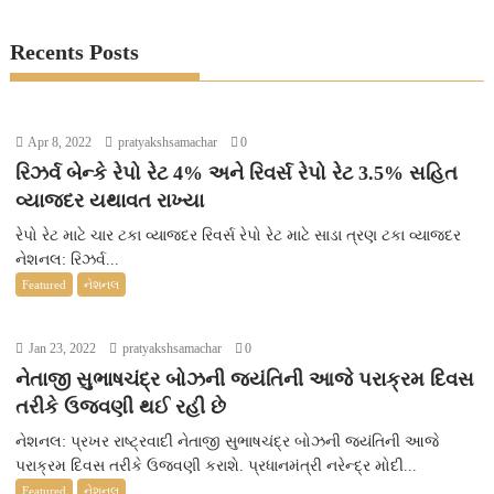
Recents Posts
Apr 8, 2022
pratyakshsamachar
0
રિઝર્વ બેન્કે રેપો રેટ 4% અને રિવર્સ રેપો રેટ 3.5% સહિત
વ્યાજદર યથાવત રાખ્યા
રેપો રેટ માટે ચાર ટકા વ્યાજદર રિવર્સ રેપો રેટ માટે સાડા ત્રણ ટકા વ્યાજદર
નેશનલ: રિઝર્વ...
Featured
નેશનલ
Jan 23, 2022
pratyakshsamachar
0
નેતાજી સુભાષચંદ્ર બોઝની જયંતિની આજે પરાક્રમ દિવસ
તરીકે ઉજવણી થઈ રહી છે
નેશનલ: પ્રખર રાષ્ટ્રવાદી નેતાજી સુભાષચંદ્ર બોઝની જયંતિની આજે
પરાક્રમ દિવસ તરીકે ઉજવણી કરાશે. પ્રધાનમંત્રી નરેન્દ્ર મોદી...
Featured
નેશનલ