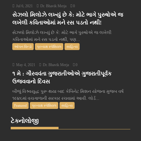
Jul 6, 2021
Dr. Bhavik Merja
0
સેઝલો મિલોઝે લખ્યું છે કે: મોટે ભાગે પુરુષોએ જ
લખેલી કવિતાઓમાં મને રસ પડતો નથી!
સેઝલો મિલોઝે લખ્યું છે કે: મોટે ભાગે પુરુષોએ જ લખેલી
કવિતાઓમાં મને રસ પડતો નથી, પણ...
ઓપન વિન્ડો
પ્રત્યક્ષ સ્પેશિયલ
સાહિત્ય
May 4, 2021
Dr. Bhavik Merja
0
૧ મે : ગૌરવવંતા ગુજરાતીઓએ ગુજરાતીપૂર્વક
ઉજવવાનો દિવસ
બીજું વિશ્ર્વયુદ્ધ પુરૂ થયા બાદ કેબિનેટ મિશન યોજના મુજબ વર્ષ
૧૯૪૬માં વચગાળાની સરકાર રચવામાં આવી. લોર્ડ...
Featured
પ્રત્યક્ષ સ્પેશિયલ
સાહિત્ય
ટેક્નોલોજી