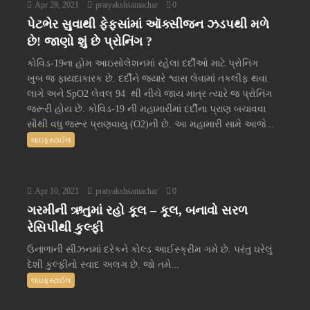
Apr 28, 2021
pratyakshsamachar
0
પેટભેર સુવાથી ફેફસાંમાં ઑક્સીજન ઝડપથી મળે
છે! જાણો શું છે પ્રોનિંગ ?
કોવિડ-19ના હોમ આઇસોલેશનમાં રહેલા દર્દીઓ માટે પ્રોનિંગ
ખુબ જ ફાયદાકારક છે. દર્દીને જ્યારે શ્વાસ લેવામાં તકલીફ થવા
લાગે અને SpO2 લેવલ 94 થી નીચે જાય માત્ર ત્યારે જ પ્રોનિંગ
જરૂરી હોય છે. કોવિડ-19 ની મહામારીમાં દર્દીના પ્રાણ બચાવવા
સૌથી વધુ જરૂર પ્રાણવાયુ (O2)ની છે. આ મહામારી સામે આજે...
લાઇફસ્ટાઈલ
Apr 10, 2021
pratyakshsamachar
0
ગરમીની ઋતુમાં રહો કૂલ – કૂલ, બનાવો સરળ
રેસિપીથી કુલ્ફી
ઉનાળાની સીઝનમાં દરેકને કોલ્ડ આઈસ્ક્રીમ ગમે છે. પરંતુ ઘરેલું
દેશી કુલ્ફીનો સ્વાદ અલગ છે. જો તમે...
લાઇફસ્ટાઈલ