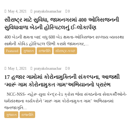
May 4, 2021
pratyakshsamachar
0
સૌરાષ્ટ્ર માટે સુવિધા, જામનગરમાં 400 ઓક્સિજનની
સુવિધાવાળા બેડની હોસ્પિટલનું ઈ-લોકાર્પણ
400 બેડની ક્ષમતા બાદ વધુ 600 બેડ ક્ષમતા-ઓક્સિજન સપ્લાય વ્યવસ્થા
સાથેની કોવિડ હોસ્પિટલ ઊભી કરાશે જામનગર,...
Featured
ગુજરાત
રાજનીતિ
સૌરાષ્ટ્ર-કચ્છ
May 1, 2021
pratyakshsamachar
0
17 હજાર ગામોમાં કોરોનામુક્તિની સંકલ્પના, આજથી
‘મારૂં ગામ કોરોનામુકત ગામ’અભિયાનનો પ્રારંભ
NCC-NSS- નહેરૂ યુવા કેન્દ્ર-રેડ ક્રોસ જેવા સંગઠનોના સેવાકર્મીઓને-
ધર્મસંસ્થાના કાર્યકરોને ‘મારૂં ગામ કોરોનામુકત ગામ’ અભિયાનમાં
જનજાગૃતિ...
ગુજરાત
રાજનીતિ