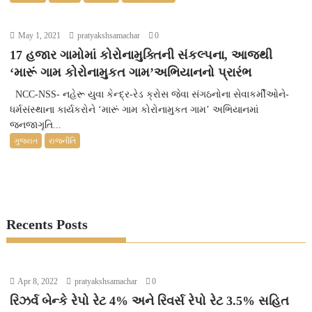
May 1, 2021
pratyakshsamachar
0
17 હજાર ગામોમાં કોરોનામુક્તિની સંકલ્પના, આજથી
‘મારૂં ગામ કોરોનામુકત ગામ’અભિયાનનો પ્રારંભ
NCC-NSS- નહેરૂ યુવા કેન્દ્ર-રેડ ક્રોસ જેવા સંગઠનોના સેવાકર્મીઓને-
ધર્મસંસ્થાના કાર્યકરોને ‘મારૂં ગામ કોરોનામુકત ગામ’ અભિયાનમાં
જનજાગૃતિ...
ગુજરાત
રાજનીતિ
Recents Posts
Apr 8, 2022
pratyakshsamachar
0
રિઝર્વ બેન્કે રેપો રેટ 4% અને રિવર્સ રેપો રેટ 3.5% સહિત