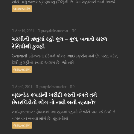
સૌથી વધુ જરૂર પ્રાણવાયુ (O2)ની છે. આ મહામારી સામે આજે...
લાઇફસ્ટાઈલ
Apr 10, 2021
pratyakshsamachar
0
ગરમીની ઋતુમાં રહો કૂલ – કૂલ, બનાવો સરળ
રેસિપીથી કુલ્ફી
ઉનાળાની સીઝનમાં દરેકને કોલ્ડ આઈસ્ક્રીમ ગમે છે. પરંતુ ઘરેલું
દેશી કુલ્ફીનો સ્વાદ અલગ છે. જો તમે...
લાઇફસ્ટાઈલ
Apr 9, 2021
pratyakshsamachar
0
બ્રાન્ડેડ કપડાંની ખરીદી કરતી વખતે તમે
છેતરપિંડીનો ભોગ તો નથી બની રહ્યાને?
લાઈફસ્ટાઇલ: ફેશનનાં આ યુગમાં જુઓ કે જેને પણ જોઈએ તે
નંબર વન બનવા માંગે છે. યુવાનોમાં...
લાઇફસ્ટાઈલ