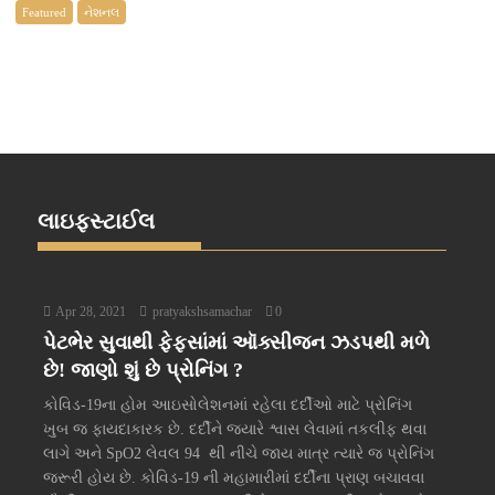
Featured
નેશનલ
લાઇફસ્ટાઈલ
Apr 28, 2021
pratyakshsamachar
0
પેટભેર સુવાથી ફેફસાંમાં ઑક્સીજન ઝડપથી મળે
છે! જાણો શું છે પ્રોનિંગ ?
કોવિડ-19ના હોમ આઇસોલેશનમાં રહેલા દર્દીઓ માટે પ્રોનિંગ
ખુબ જ ફાયદાકારક છે. દર્દીને જ્યારે શ્વાસ લેવામાં તકલીફ થવા
લાગે અને SpO2 લેવલ 94 થી નીચે જાય માત્ર ત્યારે જ પ્રોનિંગ
જરૂરી હોય છે. કોવિડ-19 ની મહામારીમાં દર્દીના પ્રાણ બચાવવા