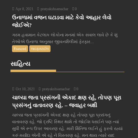
Apr 8, 2021
pratyakshsamachar
0
ઉનાળામાં વજન ઘટાડવા માટે કેવો આહાર લેવો
જોઈએ?
ગરમ હવામાન કેટલાક લોકોના મનમાં એક સવાલ લાવે છે કે શું
તેઓએ ઉનાળા અનુસાર જીવનશૈલીમાં ફેરફાર...
Featured
લાઇફસ્ટાઈલ
સાહિત્ય
Oct 10, 2021
pratyakshsamachar
0
ચાલ્યા જતા પ્રસંગની એકાદ ક્ષણ રહે, તોપણ પૂરા
પ્રસંગનું વાતાવરણ રહે. – જવાહર બક્ષી
ચાલ્યા જતા પ્રસંગની એકાદ ક્ષણ રહે તોપણ પૂરા પ્રસંગનું
વાતાવરણ રહે. જો દ્રષ્ટિ સ્થિર થાશે તો જોઈશ ધરાઈને પણ ત્યાં
સુધી એ રૂપ ઉપર આવરણ રહે. મારી ક્ષિતિજ લઈને હું ફરતો રહ્યાં
કરું મર્યાદા એની એ રહે ને વિસ્તરણ રહે. મન થાય ત્યારે યાદ