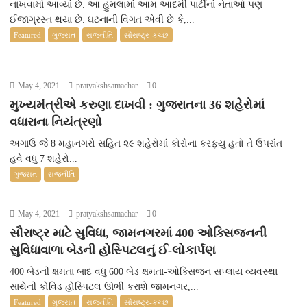
નાખવામાં આવ્યાં છે. આ હુમલામાં આમ આદમી પાર્ટીનાં નેતાઓ પણ
ઈજાગ્રસ્ત થયા છે. ઘટનાની વિગત એવી છે કે,...
Featured
ગુજરાત
રાજનીતિ
સૌરાષ્ટ્ર-કચ્છ
May 4, 2021
pratyakshsamachar
0
મુખ્યમંત્રીએ કરુણા દાખવી : ગુજરાતના 36 શહેરોમાં
વધારાના નિયંત્રણો
અગાઉ જે 8 મહાનગરો સહિત ૨૯ શહેરોમાં કોરોના કરફ્યુ હતો તે ઉપરાંત
હવે વધુ 7 શહેરો...
ગુજરાત
રાજનીતિ
May 4, 2021
pratyakshsamachar
0
સૌરાષ્ટ્ર માટે સુવિધા, જામનગરમાં 400 ઓક્સિજનની
સુવિધાવાળા બેડની હોસ્પિટલનું ઈ-લોકાર્પણ
400 બેડની ક્ષમતા બાદ વધુ 600 બેડ ક્ષમતા-ઓક્સિજન સપ્લાય વ્યવસ્થા
સાથેની કોવિડ હોસ્પિટલ ઊભી કરાશે જામનગર,...
Featured
ગુજરાત
રાજનીતિ
સૌરાષ્ટ્ર-કચ્છ