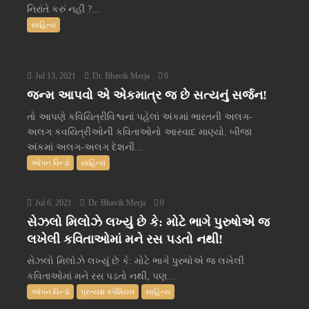
નિરાંતે કરું નહીં ?...
સાહિત્ય
Jul 13, 2021
Dr. Bhavik Merja
0
જન્મ આપવો એ એકમાત્ર જ છે સત્યનું સર્જન!
તો આપણે કવિયિત્રીવિશ્વનાં પહેલાં અંકમાં ભારતની અલગ-
અલગ કવયિત્રીઓની કવિતાઓનો આસ્વાદ માણ્યો. બીજા
અંકમાં અલગ-અલગ દેશની...
ઓપન વિન્ડો
સાહિત્ય
Jul 6, 2021
Dr. Bhavik Merja
0
સેઝલો મિલોઝે લખ્યું છે કે: મોટે ભાગે પુરુષોએ જ
લખેલી કવિતાઓમાં મને રસ પડતો નથી!
સેઝલો મિલોઝે લખ્યું છે કે: મોટે ભાગે પુરુષોએ જ લખેલી
કવિતાઓમાં મને રસ પડતો નથી, પણ...
ઓપન વિન્ડો
પ્રત્યક્ષ સ્પેશિયલ
સાહિત્ય