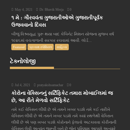
May 4, 2021
Dr. Bhavik Merja
0
૧ મે : ગૌરવવંતા ગુજરાતીઓએ ગુજરાતીપૂર્વક
ઉજવવાનો દિવસ
બીજું વિશ્ર્વયુદ્ધ પુરૂ થયા બાદ કેબિનેટ મિશન યોજના મુજબ વર્ષ
૧૯૪૬માં વચગાળાની સરકાર રચવામાં આવી. લોર્ડ...
Featured
પ્રત્યક્ષ સ્પેશિયલ
સાહિત્ય
ટેક્નોલોજી
Jul 4, 2021
pratyakshsamachar
0
કોરોના વેક્સિનનું સર્ટિફિકેટ તમારા મોબાઈલમાં જ
છે, આ રીતે મેળવો સર્ટિફિકેટ
તમે કઈ વેક્સિન લીધી છે એ તમને ખબર પડશે તમે કઈ તારીખે
વેક્સિન લીધી છે એ તમને ખબર પડશે તમે ક્યાં સ્થળેથી વેક્સિન
લીધી છે એ પણ ખબર પડશે કોરોનાને ફેલાતો અટકાવવા કોરીનાની
વેક્સિન લેવી અત્યંત જરૂરી બને છે જેનું પરિણામ આપણે અત્યારે