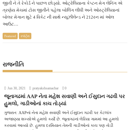
જીતી ને તે રેકોર્ડ ને પાછળ છોડ્યો. ઓટ્રેલિયાના કેપ્ટન મેગ લેનિંગ એ
ત્રણેય મેચમાં ટોસ જીતીને પહેલા બોલિંગ લીધી અને ઓસ્ટ્રેલિયાનાં
બોલર મેગાન શુટે 4 વિકેટ ની સાથે ન્યૂઝીલેન્ડ ને 212રન માં ઓલ
આઉટ…
Featured
સ્પૉર્ટ્સ
રાજનીતિ
Jun 30, 2021
pratyakshsamachar
0
જૂનાગઢમાં AAP નેતા મહેશ સવાણી અને ઈસુદાન ગઢવી પર
હુમલો, ગાડીઓનાં કાચ તોડ્યાં
ગુજરાત: AAPનાં નેતા મહેશ સવાણી અને ઈસુદાન ગઢવી પર કેટલાંક
અજાણ્યા શખ્સોએ હુમલો કર્યો છે. જૂનાગઢનાં લેરિયા ગામમાં આ હુમલો
કરવામાં આવ્યો છે. હુમલા દરમિયાન તેમની ગાડીઓનાં કાચ પણ તોડી