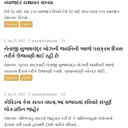
વ્યાજદર યથાવત રાખ્યા
રેપો રેટ માટે ચાર ટકા વ્યાજદર રિવર્સ રેપો રેટ માટે સાડા ત્રણ ટકા વ્યાજદર
નેશનલ: રિઝર્વ...
Featured
નેશનલ
Jan 23, 2022
pratyakshsamachar
0
નેતાજી સુભાષચંદ્ર બોઝની જયંતિની આજે પરાક્રમ દિવસ
તરીકે ઉજવણી થઈ રહી છે
નેશનલ: પ્રખર રાષ્ટ્રવાદી નેતાજી સુભાષચંદ્ર બોઝની જયંતિની આજે
પરાક્રમ દિવસ તરીકે ઉજવણી કરાશે. પ્રધાનમંત્રી નરેન્દ્ર મોદી...
Featured
નેશનલ
Jan 21, 2022
pratyakshsamachar
0
કોવિડના કેસ સતત વધતા,આ રાજ્યમાં રવિવારે સંપૂર્ણ
લોકડાઉન જાહેર
નેશનલ: તમિલનાડુ સરકારે જાહેરાત કરી છે કે તામિલનાડુમાં કોરોનાનો
ફેલાવો વધી રહ્યો હોવાથી 23મી તારીખે રવિવારે...