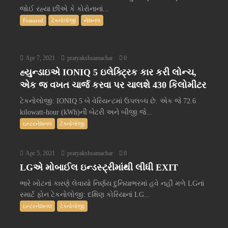
જોઈ રહ્યા છીએ કે કોરોનાનાં...
Featured
ટેક્નોલોજી
નેશનલ
Apr 7, 2021
pratyakshsamachar
0
હ્યુન્ડાઇએ IONIQ 5 ઇલેક્ટ્રિક કાર કરી લોન્ચ,
એક જ વખત ચાર્જ કરવા પર ચાલશે 430 કિલોમીટર
ટેકનોલોજી: IONIQ 5 બે વેરિયન્ટમાં ઉપલબ્ધ છે. એક જે 72.6
kilowatt-hour (kWh)ની બેટરી અને બીજી જે...
ઇન્ટરનેશનલ
ટેક્નોલોજી
Apr 5, 2021
pratyakshsamachar
0
LGએ મોબાઈલ ઇન્ડસ્ટ્રીમાંથી લીધી EXIT
ભારે ખોટનાં કારણે લેવાયો નિર્ણય દુનિયાભરમાં હવે નહીં મળે LGનાં
સ્માર્ટ ફોન ટેકનોલોજી: દક્ષિણ કોરિયાનાં LG...
ઇન્ટરનેશનલ
ટેક્નોલોજી