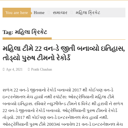
You are here
Home
સમાચાર
મહિલા ક્રિકેટ
Tag:
મહિલા ક્રિકેટ
મહિલા ટીમે 22 વન-ડે જીતી બનાવ્યો ઇતિહાસ,
તોડ્યો પુરુષ ટીમનો રેકોર્ડ
Apr 4, 2021
Pratik Chauhan
સળંગ 22 વન-ડે જીતવાનો રેકોર્ડ બનાવ્યો 2017 થી કોઈપણ વન-ડે
ઇન્ટરનેશનલ મેચ હાર્યા નથી સ્પૉર્ટસ: ઓસ્ટ્રેલિયાની મહિલા ટીમે
બનાવ્યો ઇતિહાસ. રવિવારે ન્યુઝીલેન્ડ ટીમને 6 વિકેટ થી હરાવી ને સળંગ
22 વન-ડે જીતવાનો રેકોર્ડ બનાવ્યો. ઓટ્રેલિયાની પુરુષ ટીમનો રેકોર્ડ
તોડ્યો. 2017 થી કોઈપણ વન-ડે ઇન્ટરનેશનલ મેચ હાર્યા નથી.
ઓસ્ટ્રેલિયાની પુરુષ ટીમે 2003માં બનાવેલ 21 વન-ડે ઇન્ટરનેશનલ મેચ