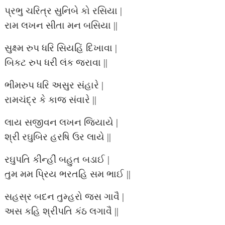
પ્રભુ ચરિત્ર સુનિબે કો રસિયા |
રામ લખન સીતા મન બસિયા ||
સુક્ષ્મ રુપ ધરિ સિયહિં દિખાવા |
બિકટ રુપ ધરી લંક જરાવા ||
ભીમરુપ ધરિ અસુર સંહારે |
રામચંદ્ર કે કાજ સંવારે ||
લાય સજીવન લખન જિયાયે |
શ્રી રઘુબિર હરષિ ઉર લાયે ||
રઘુપતિ કીન્હીં બહુત બડાઈ |
તુમ મમ પ્રિય ભરતહિ સમ ભાઈ ||
સહસ્ર બદન તુમ્હરો જસ ગાવૈ |
અસ કહિ શ્રીપતિ કંઠ લગાવૈ ||