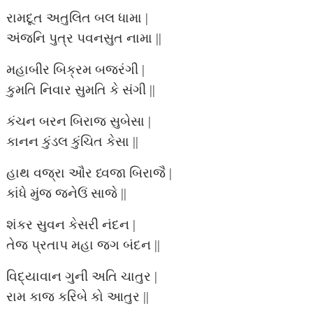
રામદૂત અતુલિત બલ ધામા |
અંજનિ પુત્ર પવનસુત નામા ||
મહાબીર બિક્રમ બજરંગી |
કુમતિ નિવાર સુમતિ કે સંગી ||
કંચન બરન બિરાજ સુબેસા |
કાનન કુંડલ કુંચિત કેસા ||
હાથ વજ્રા ઔર ધ્વજા બિરાજૈ |
કાંધે મુંજ જનેઉં સાજે ||
શંકર સુવન કેસરી નંદન |
તેજ પ્રતાપ મહા જગ બંદન ||
વિદ્યાવાન ગુની અતિ ચાતુર |
રામ કાજ કરિબે કો આતુર ||