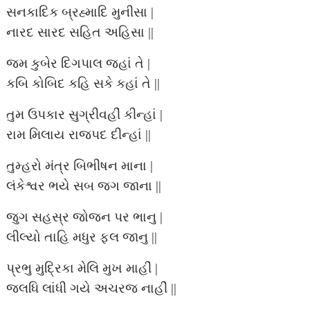
સનકાદિક બ્રહ્માદિ મુનીસા |
નારદ સારદ સહિત અહિસા ||
જમ કુબેર દિગપાલ જહાં તે |
કબિ કોબિદ કહિ સકે કહાં તે ||
તુમ ઉપકાર સુગ્રીવહીં કીન્હાં |
રામ મિલાય રાજપદ દીન્હાં ||
તુમ્હરો મંત્ર બિભીષન માના |
લંકેશ્વર ભયે સબ જગ જાના ||
જુગ સહસ્ર જોજન પર ભાનુ |
લીલ્યો તાહિ મધુર ફલ જાનુ ||
પ્રભુ મુદ્રિકા મેલિ મુખ માહીં |
જલધિ લાંધી ગયે અચરજ નાહીં ||