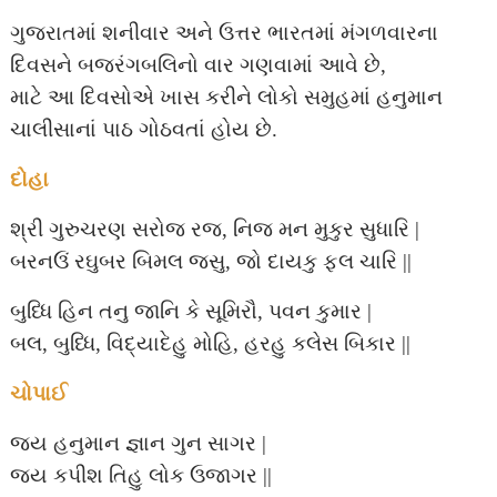
ગુજરાતમાં શનીવાર અને ઉત્તર ભારતમાં મંગળવારના
દિવસને બજરંગબલિનો વાર ગણવામાં આવે છે,
માટે આ દિવસોએ ખાસ કરીને લોકો સમુહમાં હનુમાન
ચાલીસાનાં પાઠ ગોઠવતાં હોય છે.
દોહા
શ્રી ગુરુચરણ સરોજ રજ, નિજ મન મુકુર સુધારિ |
બરનઉં રઘુબર બિમલ જસુ, જો દાયકુ ફલ ચારિ ||
બુધ્ધિ હિન તનુ જાનિ કે સૂમિરૌ, પવન કુમાર |
બલ, બુધ્ધિ, વિદ્યાદેહુ મોહિ, હરહુ કલેસ બિકાર ||
ચોપાઈ
જય હનુમાન જ્ઞાન ગુન સાગર |
જય કપીશ તિહુ લોક ઉજાગર ||