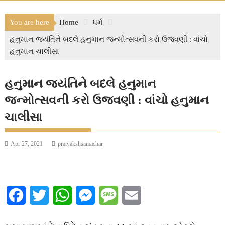
You are here
Home
ધર્મ
હનુમાન જયંતિને બદલે હનુમાન જન્મોત્સવની કરો ઉજવણી : વાંચો
હનુમાન ચાલીસા
હનુમાન જયંતિને બદલે હનુમાન
જન્મોત્સવની કરો ઉજવણી : વાંચો હનુમાન
ચાલીસા
Apr 27, 2021
pratyakshsamachar
F
T
W
M
M
E
a
w
h
e
e
m