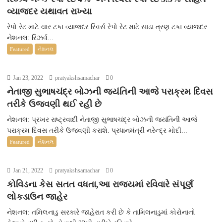
વ્યાજદર યથાવત રાખ્યા
રેપો રેટ માટે ચાર ટકા વ્યાજદર રિવર્સ રેપો રેટ માટે સાડા ત્રણ ટકા વ્યાજદર
નેશનલ: રિઝર્વ...
Featured
નેશનલ
Jan 23, 2022
pratyakshsamachar
0
નેતાજી સુભાષચંદ્ર બોઝની જયંતિની આજે પરાક્રમ દિવસ
તરીકે ઉજવણી થઈ રહી છે
નેશનલ: પ્રખર રાષ્ટ્રવાદી નેતાજી સુભાષચંદ્ર બોઝની જયંતિની આજે
પરાક્રમ દિવસ તરીકે ઉજવણી કરાશે. પ્રધાનમંત્રી નરેન્દ્ર મોદી...
Featured
નેશનલ
Jan 21, 2022
pratyakshsamachar
0
કોવિડના કેસ સતત વધતા,આ રાજ્યમાં રવિવારે સંપૂર્ણ
લોકડાઉન જાહેર
નેશનલ: તમિલનાડુ સરકારે જાહેરાત કરી છે કે તામિલનાડુમાં કોરોનાનો