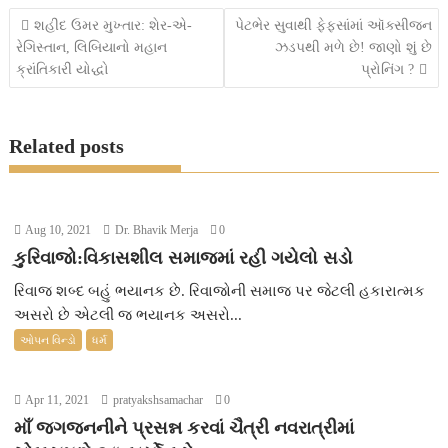
e
t
t
s
s
i
Post
શહીદ ઉમર મુખ્તાર: શેર-એ-
પેટભેર સુવાથી ફેફસાંમાં ઑક્સીજન
રેગિસ્તાન, લિબિયાનો મહાન
ઝડપથી મળે છે! જાણો શું છે
b
t
s
e
a
l
navigation
ક્રાંતિકારી યોદ્ધો
પ્રોનિંગ ?
o
e
A
n
g
o
r
p
g
e
Related posts
k
p
e
r
Aug 10, 2021
Dr. Bhavik Merja
0
કુરિવાજો:વિકાસશીલ સમાજમાં રહી ગયેલો સડો
રિવાજ શબ્દ બહું ભયાનક છે. રિવાજોની સમાજ પર જેટલી હકારાત્મક
અસરો છે એટલી જ ભયાનક અસરો...
ઓપન વિન્ડો
ધર્મ
Apr 11, 2021
pratyakshsamachar
0
માઁ જગજનનીને પ્રસન્ન કરવાં ચૈત્રી નવરાત્રીમાં