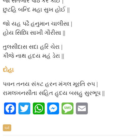
જો સતબાર પાઠ કર કોઈ |
છુટહિ બન્દિ મહા સુખ હોઈ ||
જો યહ પઢૈ હનુમાન ચાલીસા |
હોય સિધ્ધિ સાખી ગૌરીસા ||
તુલસીદાસ સદા હરિ ચેરા |
કીજે નાથ હદય મહં ડેરા ||
દોહા
પવન તનય સંકટ હરન
મંગલ મૂરતિ રુપ |
રામલખનસીતા સહિત હૃદય બસહુ સુરભૂપ ||
F
T
W
M
M
E
a
w
h
e
e
m
ધર્મ
c
i
a
s
s
a