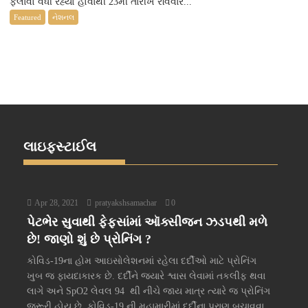
ફેલાવો વધી રહ્યો હોવાથી 23મી તારીખે રવિવારે...
Featured
નેશનલ
લાઇફસ્ટાઈલ
Apr 28, 2021
pratyakshsamachar
0
પેટભેર સુવાથી ફેફસાંમાં ઑક્સીજન ઝડપથી મળે
છે! જાણો શું છે પ્રોનિંગ ?
કોવિડ-19ના હોમ આઇસોલેશનમાં રહેલા દર્દીઓ માટે પ્રોનિંગ
ખુબ જ ફાયદાકારક છે. દર્દીને જ્યારે શ્વાસ લેવામાં તકલીફ થવા
લાગે અને SpO2 લેવલ 94 થી નીચે જાય માત્ર ત્યારે જ પ્રોનિંગ
જરૂરી હોય છે. કોવિડ-19 ની મહામારીમાં દર્દીના પ્રાણ બચાવવા