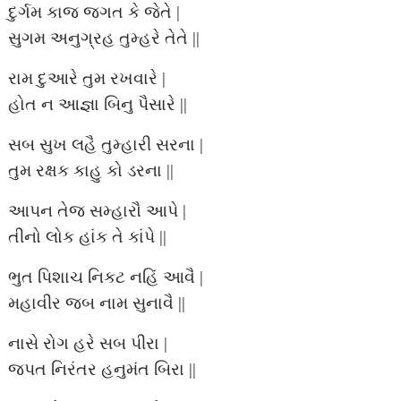
દુર્ગમ કાજ જગત કે જેતે |
સુગમ અનુગ્રહ તુમ્હરે તેતે ||
રામ દુઆરે તુમ રખવારે |
હોત ન આજ્ઞા બિનુ પૈસારે ||
સબ સુખ લહૈ તુમ્હારી સરના |
તુમ રક્ષક કાહુ કો ડરના ||
આપન તેજ સમ્હારૌ આપે |
તીનો લોક હાંક તે કાંપે ||
ભુત પિશાચ નિકટ નહિં આવૈ |
મહાવીર જબ નામ સુનાવૈ ||
નાસે રોગ હરે સબ પીરા |
જપત નિરંતર હનુમંત બિરા ||