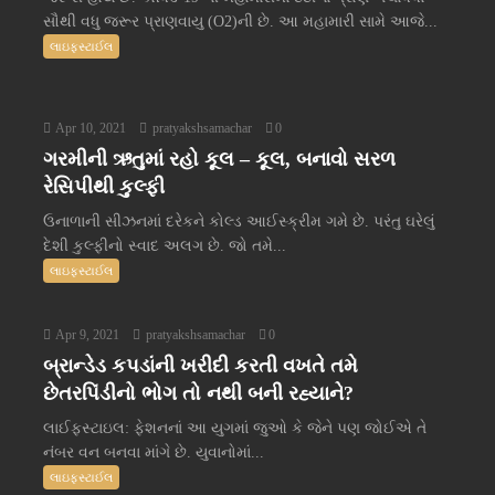
સૌથી વધુ જરૂર પ્રાણવાયુ (O2)ની છે. આ મહામારી સામે આજે...
લાઇફસ્ટાઈલ
Apr 10, 2021
pratyakshsamachar
0
ગરમીની ઋતુમાં રહો કૂલ – કૂલ, બનાવો સરળ
રેસિપીથી કુલ્ફી
ઉનાળાની સીઝનમાં દરેકને કોલ્ડ આઈસ્ક્રીમ ગમે છે. પરંતુ ઘરેલું
દેશી કુલ્ફીનો સ્વાદ અલગ છે. જો તમે...
લાઇફસ્ટાઈલ
Apr 9, 2021
pratyakshsamachar
0
બ્રાન્ડેડ કપડાંની ખરીદી કરતી વખતે તમે
છેતરપિંડીનો ભોગ તો નથી બની રહ્યાને?
લાઈફસ્ટાઇલ: ફેશનનાં આ યુગમાં જુઓ કે જેને પણ જોઈએ તે
નંબર વન બનવા માંગે છે. યુવાનોમાં...
લાઇફસ્ટાઈલ