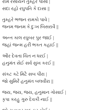
રામ રસાયન તુમ્હરે પાસા |
સદા રહો રઘુપતિ કે દાસા ||
તુમ્હરે ભજન રામકો પાવે |
જનમ જનમ કે દુઃખ બિસરાવૈ ||
અન્ત કાલ રઘુબર પુર જાઈ |
જહાં જન્મ હરી ભકત કહાઈ ||
ઔર દેવતા ચિત ન ધરઈ |
હનુમંત સેઈ સર્વ સુખ કરઈ ||
સંકટ કટે મિટૈ સબ પીરા |
જો સુમિરૈ હનુમંત બલવીરા ||
જય, જય, જય, હનુમાન ગોસાઈ |
કૃપા કરહુ ગુરુ દેવકી નાઈ ||