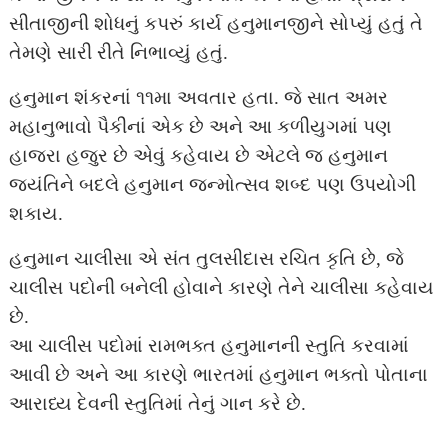
સીતાજીની શોધનું કપરું કાર્ય હનુમાનજીને સોપ્‍યું હતું તે
તેમણે સારી રીતે નિભાવ્‍યું હતું.
હનુમાન શંકરનાં ૧૧મા અવતાર હતા. જે સાત અમર
મહાનુભાવો પૈકીનાં એક છે અને આ કળીયુગમાં પણ
હાજરા હજુર છે એવું કહેવાય છે એટલે જ હનુમાન
જયંતિને બદલે હનુમાન જન્મોત્સવ શબ્દ પણ ઉપયોગી
શકાય.
હનુમાન ચાલીસા એ સંત તુલસીદાસ રચિત કૃતિ છે, જે
ચાલીસ પદોની બનેલી હોવાને કારણે તેને ચાલીસા કહેવાય
છે.
આ ચાલીસ પદોમાં રામભક્ત હનુમાનની સ્તુતિ કરવામાં
આવી છે અને આ કારણે ભારતમાં હનુમાન ભક્તો પોતાના
આરાધ્ય દેવની સ્તુતિમાં તેનું ગાન કરે છે.