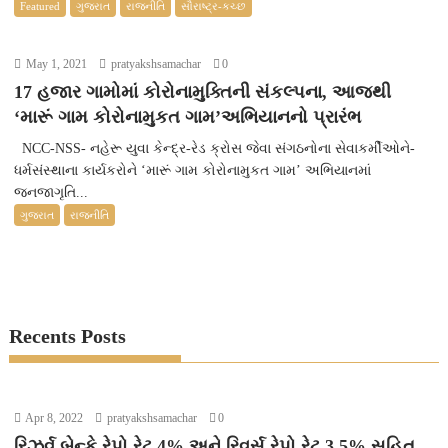
Featured
ગુજરાત
રાજનીતિ
સૌરાષ્ટ્ર-કચ્છ
May 1, 2021
pratyakshsamachar
0
17 હજાર ગામોમાં કોરોનામુક્તિની સંકલ્પના, આજથી
‘મારૂં ગામ કોરોનામુકત ગામ’અભિયાનનો પ્રારંભ
NCC-NSS- નહેરૂ યુવા કેન્દ્ર-રેડ ક્રોસ જેવા સંગઠનોના સેવાકર્મીઓને-
ધર્મસંસ્થાના કાર્યકરોને ‘મારૂં ગામ કોરોનામુકત ગામ’ અભિયાનમાં
જનજાગૃતિ...
ગુજરાત
રાજનીતિ
Recents Posts
Apr 8, 2022
pratyakshsamachar
0
રિઝર્વ બેન્કે રેપો રેટ 4% અને રિવર્સ રેપો રેટ 3.5% સહિત