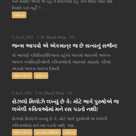
કરું મર્યાદા એની એ રહે ને વિસ્તરણ રહે. મન થાય ત્યારે યાદ
નિરાંતે કરું નહીં ?...
સાહિત્ય
Jul 13, 2021
Dr. Bhavik Merja
0
જન્મ આપવો એ એકમાત્ર જ છે સત્યનું સર્જન!
તો આપણે કવિયિત્રીવિશ્વનાં પહેલાં અંકમાં ભારતની અલગ-
અલગ કવયિત્રીઓની કવિતાઓનો આસ્વાદ માણ્યો. બીજા
અંકમાં અલગ-અલગ દેશની...
ઓપન વિન્ડો
સાહિત્ય
Jul 6, 2021
Dr. Bhavik Merja
0
સેઝલો મિલોઝે લખ્યું છે કે: મોટે ભાગે પુરુષોએ જ
લખેલી કવિતાઓમાં મને રસ પડતો નથી!
સેઝલો મિલોઝે લખ્યું છે કે: મોટે ભાગે પુરુષોએ જ લખેલી
કવિતાઓમાં મને રસ પડતો નથી, પણ...
ઓપન વિન્ડો
પ્રત્યક્ષ સ્પેશિયલ
સાહિત્ય