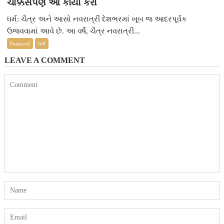
ચોક્કસપણે આ કાર્યો કરો
ધર્મ: ચૈત્ર અને આસો નવરાત્રી દેશભરમાં ખૂબ જ આદરપૂર્વક
ઉજવવામાં આવે છે. આ વર્ષે, ચૈત્ર નવરાત્રી...
Featured
ધર્મ
LEAVE A COMMENT