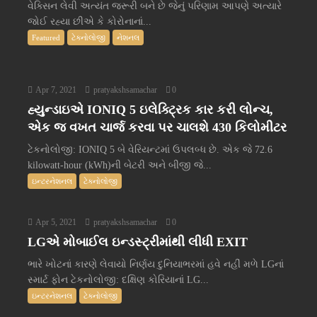
વેક્સિન લેવી અત્યંત જરૂરી બને છે જેનું પરિણામ આપણે અત્યારે
જોઈ રહ્યા છીએ કે કોરોનાનાં...
Featured
ટેક્નોલોજી
નેશનલ
Apr 7, 2021
pratyakshsamachar
0
હ્યુન્ડાઇએ IONIQ 5 ઇલેક્ટ્રિક કાર કરી લોન્ચ,
એક જ વખત ચાર્જ કરવા પર ચાલશે 430 કિલોમીટર
ટેકનોલોજી: IONIQ 5 બે વેરિયન્ટમાં ઉપલબ્ધ છે. એક જે 72.6
kilowatt-hour (kWh)ની બેટરી અને બીજી જે...
ઇન્ટરનેશનલ
ટેક્નોલોજી
Apr 5, 2021
pratyakshsamachar
0
LGએ મોબાઈલ ઇન્ડસ્ટ્રીમાંથી લીધી EXIT
ભારે ખોટનાં કારણે લેવાયો નિર્ણય દુનિયાભરમાં હવે નહીં મળે LGનાં
સ્માર્ટ ફોન ટેકનોલોજી: દક્ષિણ કોરિયાનાં LG...
ઇન્ટરનેશનલ
ટેક્નોલોજી