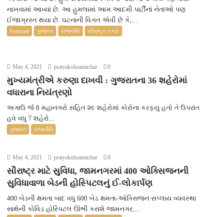
નાખવામાં આવ્યાં છે. આ હુમલામાં આમ આદમી પાર્ટીનાં નેતાઓ પણ
ઈજાગ્રસ્ત થયા છે. ઘટનાની વિગત એવી છે કે,...
Featured
ગુજરાત
રાજનીતિ
સૌરાષ્ટ્ર-કચ્છ
May 4, 2021
pratyakshsamachar
0
મુખ્યમંત્રીએ કરુણા દાખવી : ગુજરાતના 36 શહેરોમાં
વધારાના નિયંત્રણો
અગાઉ જે 8 મહાનગરો સહિત ૨૯ શહેરોમાં કોરોના કરફ્યુ હતો તે ઉપરાંત
હવે વધુ 7 શહેરો...
ગુજરાત
રાજનીતિ
May 4, 2021
pratyakshsamachar
0
સૌરાષ્ટ્ર માટે સુવિધા, જામનગરમાં 400 ઓક્સિજનની
સુવિધાવાળા બેડની હોસ્પિટલનું ઈ-લોકાર્પણ
400 બેડની ક્ષમતા બાદ વધુ 600 બેડ ક્ષમતા-ઓક્સિજન સપ્લાય વ્યવસ્થા
સાથેની કોવિડ હોસ્પિટલ ઊભી કરાશે જામનગર,...