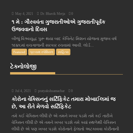
May 4, 2021
Dr. Bhavik Merja
0
૧ મે : ગૌરવવંતા ગુજરાતીઓએ ગુજરાતીપૂર્વક
ઉજવવાનો દિવસ
બીજું વિશ્ર્વયુદ્ધ પુરૂ થયા બાદ કેબિનેટ મિશન યોજના મુજબ વર્ષ
૧૯૪૬માં વચગાળાની સરકાર રચવામાં આવી. લોર્ડ...
Featured
પ્રત્યક્ષ સ્પેશિયલ
સાહિત્ય
ટેક્નોલોજી
Jul 4, 2021
pratyakshsamachar
0
કોરોના વેક્સિનનું સર્ટિફિકેટ તમારા મોબાઈલમાં જ
છે, આ રીતે મેળવો સર્ટિફિકેટ
તમે કઈ વેક્સિન લીધી છે એ તમને ખબર પડશે તમે કઈ તારીખે
વેક્સિન લીધી છે એ તમને ખબર પડશે તમે ક્યાં સ્થળેથી વેક્સિન
લીધી છે એ પણ ખબર પડશે કોરોનાને ફેલાતો અટકાવવા કોરીનાની