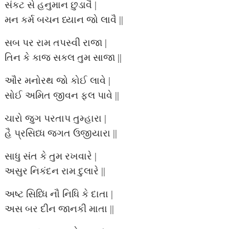
સંકટ સે હનુમાન છુડાવૈ |
મન કર્મ બચન ધ્યાન જો લાવૈ ||
સબ પર રામ તપસ્વી રાજા |
તિન કે કાજ સકલ તુમ સાજા ||
ઔર મનોરથ જો કોઈ લાવે |
સોઈ અમિત જીવન ફલ પાવે ||
ચારો જુગ પરતાપ તુમ્હારા |
હૈ પ્રસિધ્ધ જગત ઉજીયારા ||
સાધુ સંત કે તુમ રખવારે |
અસુર નિકંદન રામ દુલારે ||
અષ્ટ સિધ્ધિ નૌ નિધિ કે દાતા |
અસ બર દીન જાનકી માતા ||