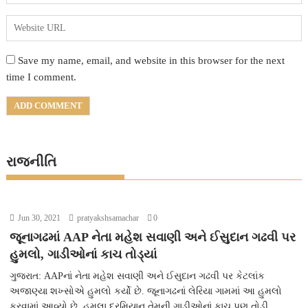
Save my name, email, and website in this browser for the next
time I comment.
રાજનીતિ
Jun 30, 2021
pratyakshsamachar
0
જૂનાગઢમાં AAP નેતા મહેશ સવાણી અને ઈસુદાન ગઢવી પર
હુમલો, ગાડીઓનાં કાચ તોડ્યાં
ગુજરાત: AAPનાં નેતા મહેશ સવાણી અને ઈસુદાન ગઢવી પર કેટલાંક
અજાણ્યા શખ્સોએ હુમલો કર્યો છે. જૂનાગઢનાં લેરિયા ગામમાં આ હુમલો
કરવામાં આવ્યો છે. હુમલા દરમિયાન તેમની ગાડીઓનાં કાચ પણ તોડી