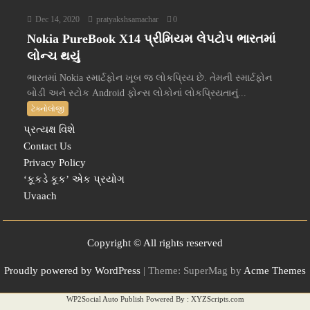
Dec 14, 2020
pratyakshsamachar
0
Nokia PureBook X14 પ્રીમિયમ લેપટોપ ભારતમાં
લોન્ચ થયું
ભારતમાં Nokia સ્માર્ટફોન ખૂબ જ લોકપ્રિય છે. તેમની સ્માર્ટફોન
બોડી અને સ્ટોક Android ફોન્સ લોકોનાં લોકપ્રિયતાનું...
ટેક્નોલોજી
પ્રત્યક્ષ વિશે
Contact Us
Privacy Policy
‘કૂકડે કૂક’ એક પ્રયોગ
Uvaach
Copyright © All rights reserved
Proudly powered by WordPress
|
Theme: SuperMag by
Acme Themes
WP2Social Auto Publish
Powered By :
XYZScripts.com