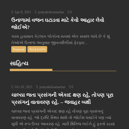
Apr 8, 2021
pratyakshsamachar
0
ઉનાળામાં વજન ઘટાડવા માટે કેવો આહાર લેવો
જોઈએ?
ગરમ હવામાન કેટલાક લોકોના મનમાં એક સવાલ લાવે છે કે શું
તેઓએ ઉનાળા અનુસાર જીવનશૈલીમાં ફેરફાર...
Featured
લાઇફસ્ટાઈલ
સાહિત્ય
Oct 10, 2021
pratyakshsamachar
0
ચાલ્યા જતા પ્રસંગની એકાદ ક્ષણ રહે, તોપણ પૂરા
પ્રસંગનું વાતાવરણ રહે. – જવાહર બક્ષી
ચાલ્યા જતા પ્રસંગની એકાદ ક્ષણ રહે તોપણ પૂરા પ્રસંગનું
વાતાવરણ રહે. જો દ્રષ્ટિ સ્થિર થાશે તો જોઈશ ધરાઈને પણ ત્યાં
સુધી એ રૂપ ઉપર આવરણ રહે. મારી ક્ષિતિજ લઈને હું ફરતો રહ્યાં