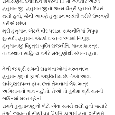
રામાયણમાં દેવાધિદેવ શંકરના 11 માં અવતાર એટલે
c
i
a
s
s
a
હનુમાનજી. હનુમાનજીનો જન્‍મ ચૈત્રી પૂનમને દિવસે
e
t
t
s
s
i
થયો હતો, જેની આપણે હનુમાન જયંતી તરીકે ઉજવણી
કરીએ છીએ.
b
t
s
e
a
l
શ્રી હનુમાન એટલે વીર પ્રાજ્ઞ, રાજનીતિમાં નિપુણ
o
e
A
n
g
મુત્‍સદી, હનુમાન એટલે વકતૃત્‍વકળામાં નિપૂણ.
o
r
p
g
e
હનુમાનજી વિદુત્રા બુધ્ધિ રાજનીતિ, માનસશાસ્‍ત્ર,
તત્‍વસ્‍થાન સાહિત્‍ય વગેરે સર્વગુણોથી સં૫ન્‍ન હતા.
k
p
e
r
તેથી જ શ્રી રામની સફળતાઓમાં મરુતનંદન
હનુમાનજીનો ફાળો અદ્વિતીય છે. તેઓ આવા
સર્વગુણસંપન્‍ન હોવાં છતાં તેમનામાં લેશ માત્ર
અભિમાનનો ભાવ નહોતો. તેઓ તો હંમેશા શ્રી રામની
ભકિતમાં મગ્‍ન રહેતાં.
રામને હનુમાનજીનો ભેટો એવા સમયે થયો હતો જયાંરે
તેઓ જીવનનાં સૌથી વધુ વિ૫ત્તિ કાળમાં હતા. શ્રીરામે