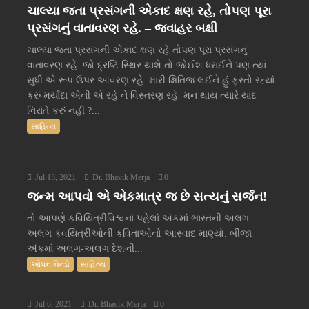
ચાલ્યા જતા પ્રસંગની એકાદ ક્ષણ રહે, તોપણ પૂરા
પ્રસંગનું વાતાવરણ રહે. – જવાહર બક્ષી
ચાલ્યા જતા પ્રસંગની એકાદ ક્ષણ રહે તોપણ પૂરા પ્રસંગનું
વાતાવરણ રહે. જો દ્રષ્ટિ સ્થિર થાશે તો જોઈશ ધરાઈને પણ ત્યાં
સુધી એ રૂપ ઉપર આવરણ રહે. મારી ક્ષિતિજ લઈને હું ફરતો રહ્યાં
કરું મર્યાદા એની એ રહે ને વિસ્તરણ રહે. મન થાય ત્યારે યાદ
નિરાંતે કરું નહીં ?...
સાહિત્ય
Jul 13, 2021
Dr. Bhavik Merja
0
જન્મ આપવો એ એકમાત્ર જ છે સત્યનું સર્જન!
તો આપણે કવિયિત્રીવિશ્વનાં પહેલાં અંકમાં ભારતની અલગ-
અલગ કવયિત્રીઓની કવિતાઓનો આસ્વાદ માણ્યો. બીજા
અંકમાં અલગ-અલગ દેશની...
ઓપન વિન્ડો
સાહિત્ય
Jul 6, 2021
Dr. Bhavik Merja
0