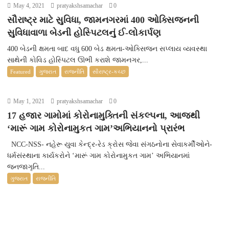
May 4, 2021
pratyakshsamachar
0
સૌરાષ્ટ્ર માટે સુવિધા, જામનગરમાં 400 ઓક્સિજનની
સુવિધાવાળા બેડની હોસ્પિટલનું ઈ-લોકાર્પણ
400 બેડની ક્ષમતા બાદ વધુ 600 બેડ ક્ષમતા-ઓક્સિજન સપ્લાય વ્યવસ્થા
સાથેની કોવિડ હોસ્પિટલ ઊભી કરાશે જામનગર,...
Featured
ગુજરાત
રાજનીતિ
સૌરાષ્ટ્ર-કચ્છ
May 1, 2021
pratyakshsamachar
0
17 હજાર ગામોમાં કોરોનામુક્તિની સંકલ્પના, આજથી
‘મારૂં ગામ કોરોનામુકત ગામ’અભિયાનનો પ્રારંભ
NCC-NSS- નહેરૂ યુવા કેન્દ્ર-રેડ ક્રોસ જેવા સંગઠનોના સેવાકર્મીઓને-
ધર્મસંસ્થાના કાર્યકરોને ‘મારૂં ગામ કોરોનામુકત ગામ’ અભિયાનમાં
જનજાગૃતિ...
ગુજરાત
રાજનીતિ