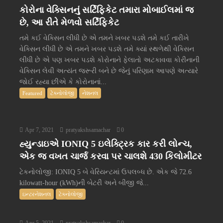
કોરોના વેક્સિનનું સર્ટિફિકેટ તમારા મોબાઈલમાં જ
છે, આ રીતે મેળવો સર્ટિફિકેટ
તમે કઈ વેક્સિન લીધી છે એ તમને ખબર પડશે તમે કઈ તારીખે
વેક્સિન લીધી છે એ તમને ખબર પડશે તમે ક્યાં સ્થળેથી વેક્સિન
લીધી છે એ પણ ખબર પડશે કોરોનાને ફેલાતો અટકાવવા કોરીનાની
વેક્સિન લેવી અત્યંત જરૂરી બને છે જેનું પરિણામ આપણે અત્યારે
જોઈ રહ્યા છીએ કે કોરોનાનાં...
Featured
ટેક્નોલોજી
નેશનલ
Apr 7, 2021
pratyakshsamachar
0
હ્યુન્ડાઇએ IONIQ 5 ઇલેક્ટ્રિક કાર કરી લોન્ચ,
એક જ વખત ચાર્જ કરવા પર ચાલશે 430 કિલોમીટર
ટેકનોલોજી: IONIQ 5 બે વેરિયન્ટમાં ઉપલબ્ધ છે. એક જે 72.6
kilowatt-hour (kWh)ની બેટરી અને બીજી જે...
ઇન્ટરનેશનલ
ટેક્નોલોજી
Apr 5, 2021
pratyakshsamachar
0