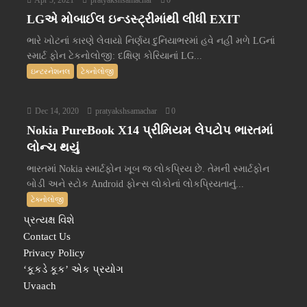
LGએ મોબાઈલ ઇન્ડસ્ટ્રીમાંથી લીધી EXIT
ભારે ખોટનાં કારણે લેવાયો નિર્ણય દુનિયાભરમાં હવે નહીં મળે LGનાં
સ્માર્ટ ફોન ટેકનોલોજી: દક્ષિણ કોરિયાનાં LG...
ઇન્ટરનેશનલ
ટેક્નોલોજી
Dec 14, 2020
pratyakshsamachar
0
Nokia PureBook X14 પ્રીમિયમ લેપટોપ ભારતમાં
લોન્ચ થયું
ભારતમાં Nokia સ્માર્ટફોન ખૂબ જ લોકપ્રિય છે. તેમની સ્માર્ટફોન
બોડી અને સ્ટોક Android ફોન્સ લોકોનાં લોકપ્રિયતાનું...
ટેક્નોલોજી
પ્રત્યક્ષ વિશે
Contact Us
Privacy Policy
‘કૂકડે કૂક’ એક પ્રયોગ
Uvaach