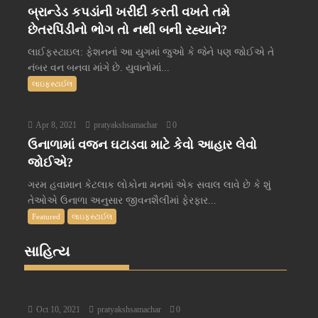
બ્રાન્ડેડ કપડાંની ખરીદી કરતી વખતે તમે
છેતરપિંડીનો ભોગ તો નથી બની રહ્યાને?
લાઈફસ્ટાઇલ: ફેશનનાં આ યુગમાં જુઓ કે જેને પણ જોઈએ તે
નંબર વન બનવા માંગે છે. યુવાનોમાં...
લાઇફસ્ટાઈલ
Apr 8, 2021
pratyakshsamachar
0
ઉનાળામાં વજન ઘટાડવા માટે કેવો આહાર લેવો
જોઈએ?
ગરમ હવામાન કેટલાક લોકોના મનમાં એક સવાલ લાવે છે કે શું
તેઓએ ઉનાળા અનુસાર જીવનશૈલીમાં ફેરફાર...
Featured
લાઇફસ્ટાઈલ
સાહિત્ય
Oct 10, 2021
pratyakshsamachar
0