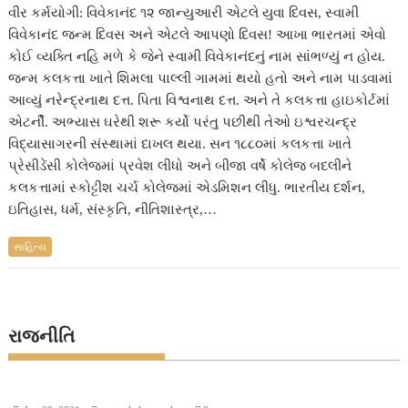
વીર કર્મયોગી: વિવેકાનંદ ૧૨ જાન્યુઆરી એટલે યુવા દિવસ, સ્વામી
વિવેકાનંદ જન્મ દિવસ અને એટલે આપણો દિવસ! આખા ભારતમાં એવો
કોઈ વ્યક્તિ નહિ મળે કે જેને સ્વામી વિવેકાનંદનું નામ સાંભળ્યું ન હોય.
જન્મ કલકત્તા ખાતે શિમલા પાલ્લી ગામમાં થયો હતો અને નામ પાડવામાં
આવ્યું નરેન્દ્રનાથ દત્ત. પિતા વિશ્વનાથ દત્ત. અને તે કલકત્તા હાઇકોર્ટમાં
એટર્ની. અભ્યાસ ઘરેથી શરૂ કર્યો પરંતુ પછીથી તેઓ ઇશ્વરચન્દ્ર
વિદ્યાસાગરની સંસ્થામાં દાખલ થયા. સન ૧૮૮૦માં કલકત્તા ખાતે
પ્રેસીડેંસી કોલેજમાં પ્રવેશ લીધો અને બીજા વર્ષે કોલેજ બદલીને
કલકત્તામાં સ્કોટ્ટીશ ચર્ચ કોલેજમાં એડમિશન લીધુ. ભારતીય દર્શન,
ઇતિહાસ, ધર્મ, સંસ્કૃતિ, નીતિશાસ્ત્ર,…
સાહિત્ય
રાજનીતિ