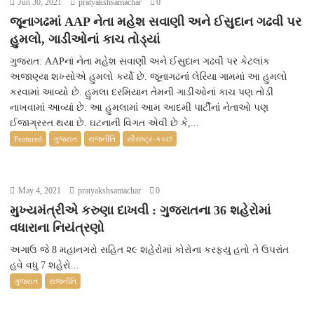
Jun 30, 2021
pratyakshsamachar
0
જૂનાગઢમાં AAP નેતા મહેશ સવાણી અને ઈસુદાન ગઢવી પર
હુમલો, ગાડીઓનાં કાચ તોડ્યાં
ગુજરાત: AAPનાં નેતા મહેશ સવાણી અને ઈસુદાન ગઢવી પર કેટલાંક
અજાણ્યા શખ્સોએ હુમલો કર્યો છે. જૂનાગઢનાં લેરિયા ગામમાં આ હુમલો
કરવામાં આવ્યો છે. હુમલા દરમિયાન તેમની ગાડીઓનાં કાચ પણ તોડી
નાખવામાં આવ્યાં છે. આ હુમલામાં આમ આદમી પાર્ટીનાં નેતાઓ પણ
ઈજાગ્રસ્ત થયા છે. ઘટનાની વિગત એવી છે કે,...
Featured
ગુજરાત
રાજનીતિ
સૌરાષ્ટ્ર-કચ્છ
May 4, 2021
pratyakshsamachar
0
મુખ્યમંત્રીએ કરુણા દાખવી : ગુજરાતના 36 શહેરોમાં
વધારાના નિયંત્રણો
અગાઉ જે 8 મહાનગરો સહિત ૨૯ શહેરોમાં કોરોના કરફ્યુ હતો તે ઉપરાંત
હવે વધુ 7 શહેરો...
ગુજરાત
રાજનીતિ