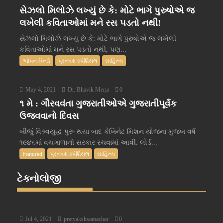
સેઝલો મિલોઝે લખ્યું છે કે: મોટે ભાગે પુરુષોએ જ
લખેલી કવિતાઓમાં મને રસ પડતો નથી!
સેઝલો મિલોઝે લખ્યું છે કે: મોટે ભાગે પુરુષોએ જ લખેલી
કવિતાઓમાં મને રસ પડતો નથી, પણ...
ઓપન વિન્ડો
પ્રત્યક્ષ સ્પેશિયલ
સાહિત્ય
May 4, 2021
Dr. Bhavik Merja
0
૧ મે : ગૌરવવંતા ગુજરાતીઓએ ગુજરાતીપૂર્વક
ઉજવવાનો દિવસ
બીજું વિશ્ર્વયુદ્ધ પુરૂ થયા બાદ કેબિનેટ મિશન યોજના મુજબ વર્ષ
૧૯૪૬માં વચગાળાની સરકાર રચવામાં આવી. લોર્ડ...
Featured
પ્રત્યક્ષ સ્પેશિયલ
સાહિત્ય
ટેક્નોલોજી
Jul 4, 2021
pratyakshsamachar
0