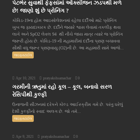
પેટભેર સુવાથી ફેફસાંમાં ઑક્સીજન ઝડપથી મળે
છે! જાણો શું છે પ્રોનિંગ ?
કોવિડ-19ના હોમ આઇસોલેશનમાં રહેલા દર્દીઓ માટે પ્રોનિંગ
ખુબ જ ફાયદાકારક છે. દર્દીને જ્યારે શ્વાસ લેવામાં તકલીફ થવા
લાગે અને SpO2 લેવલ 94 થી નીચે જાય માત્ર ત્યારે જ પ્રોનિંગ
જરૂરી હોય છે. કોવિડ-19 ની મહામારીમાં દર્દીના પ્રાણ બચાવવા
સૌથી વધુ જરૂર પ્રાણવાયુ (O2)ની છે. આ મહામારી સામે આજે...
લાઇફસ્ટાઈલ
Apr 10, 2021
pratyakshsamachar
0
ગરમીની ઋતુમાં રહો કૂલ – કૂલ, બનાવો સરળ
રેસિપીથી કુલ્ફી
ઉનાળાની સીઝનમાં દરેકને કોલ્ડ આઈસ્ક્રીમ ગમે છે. પરંતુ ઘરેલું
દેશી કુલ્ફીનો સ્વાદ અલગ છે. જો તમે...
લાઇફસ્ટાઈલ
Apr 9, 2021
pratyakshsamachar
0