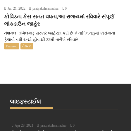
Jan 21, 2022
pratyakshsamachar
0
કોવિડના કેસ સતત વધતા,આ રાજ્યમાં રવિવારે સંપૂર્ણ
લોકડાઉન જાહેર
નેશનલ: તમિલનાડુ સરકારે જાહેરાત કરી છે કે તામિલનાડુમાં કોરોનાનો
ફેલાવો વધી રહ્યો હોવાથી 23મી તારીખે રવિવારે...
Featured
નેશનલ
લાઇફસ્ટાઈલ
Apr 28, 2021
pratyakshsamachar
0