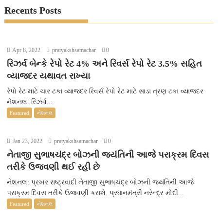
Recents Posts
Apr 8, 2022
pratyakshsamachar
0
રિઝર્વ બેન્કે રેપો રેટ 4% અને રિવર્સ રેપો રેટ 3.5% સહિત
વ્યાજદર યથાવત રાખ્યા
રેપો રેટ માટે ચાર ટકા વ્યાજદર રિવર્સ રેપો રેટ માટે સાડા ત્રણ ટકા વ્યાજદર
નેશનલ: રિઝર્વ...
Featured
નેશનલ
Jan 23, 2022
pratyakshsamachar
0
નેતાજી સુભાષચંદ્ર બોઝની જયંતિની આજે પરાક્રમ દિવસ
તરીકે ઉજવણી થઈ રહી છે
નેશનલ: પ્રખર રાષ્ટ્રવાદી નેતાજી સુભાષચંદ્ર બોઝની જયંતિની આજે
પરાક્રમ દિવસ તરીકે ઉજવણી કરાશે. પ્રધાનમંત્રી નરેન્દ્ર મોદી...
Featured
નેશનલ