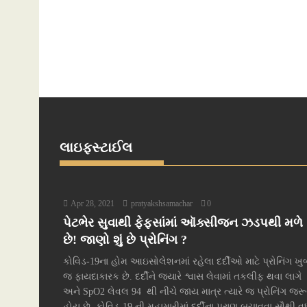
લાઇફસ્ટાઈલ
Apr 28, 2021
pratyakshsamachar
0
પેટભેર સુવાથી ફેફસાંમાં ઑક્સીજન ઝડપથી મળે
છે! જાણો શું છે પ્રોનિંગ ?
કોવિડ-19ના હોમ આઇસોલેશનમાં રહેલા દર્દીઓ માટે પ્રોનિંગ ખુ
જ ફાયદાકારક છે. દર્દીને જ્યારે શ્વાસ લેવામાં તકલીફ થવા લાગે
અને SpO2 લેવલ 94 થી નીચે જાય માત્ર ત્યારે જ પ્રોનિંગ જરૂ
હોય છે. કોવિડ-19 ની મહામારીમાં દર્દીના પ્રાણ બચાવવા સૌથી વધ