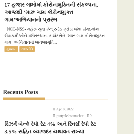
17 હજાર ગામોમાં કોરોનામુક્તિની સંકલ્પના,
આજથી ‘મારૂં ગામ કોરોનામુકત
ગામ’અભિયાનનો પ્રારંભ
NCC-NSS- નહેરૂ યુવા કેન્દ્ર-રેડ ક્રોસ જેવા સંગઠનોના
સેવાકર્મીઓને-ધર્મસંસ્થાના કાર્યકરોને ‘મારૂં ગામ કોરોનામુકત
ગામ’ અભિયાનમાં જનજાગૃતિ...
ગુજરાત
રાજનીતિ
Recents Posts
Apr 8, 2022
pratyakshsamachar
0
રિઝર્વ બેન્કે રેપો રેટ 4% અને રિવર્સ રેપો રેટ
3.5% સહિત વ્યાજદર યથાવત રાખ્યા