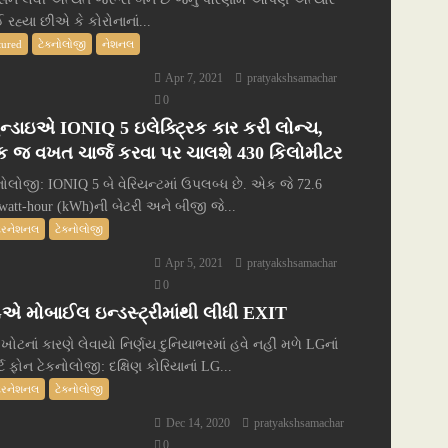
 રહ્યા છીએ કે કોરોનાનાં...
tured
ટેક્નોલોજી
નેશનલ
Apr 7, 2021
pratyakshsamachar
0
ુન્ડાઇએ IONIQ 5 ઇલેક્ટ્રિક કાર કરી લોન્ચ,
 જ વખત ચાર્જ કરવા પર ચાલશે 430 કિલોમીટર
નોલોજી: IONIQ 5 બે વેરિયન્ટમાં ઉપલબ્ધ છે. એક જે 72.6
owatt-hour (kWh)ની બેટરી અને બીજી જે...
ટરનેશનલ
ટેક્નોલોજી
Apr 5, 2021
pratyakshsamachar
0
એ મોબાઈલ ઇન્ડસ્ટ્રીમાંથી લીધી EXIT
 ખોટનાં કારણે લેવાયો નિર્ણય દુનિયાભરમાં હવે નહીં મળે LGનાં
ર્ટ ફોન ટેકનોલોજી: દક્ષિણ કોરિયાનાં LG...
ટરનેશનલ
ટેક્નોલોજી
Dec 14, 2020
pratyakshsamachar
0