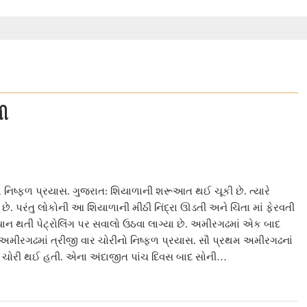
ળી
 નિષ્ફળ પ્રયાસ. ગુજરાત: શિયાળાની શરૂઆત થઈ ચૂકી છે. ત્યારે
ય છે. પરંતુ લોકોની આ શિયાળાની મીઠી નિંદ્રા ઊડતી અને ચિંતા માં ફેરવતી
ન થતી પેટ્રોલિંગ પર સવાલો ઉઠવા લાગ્યા છે. અમીરગઢમાં એક બાદ
અમીરગઢમાં ત્રીજી વાર ચોરીનો નિષ્ફળ પ્રયાસ. સૌ પ્રથમ અમીરગઢનાં
ં ચોરી થઈ હતી. એના અંદાજીત પાંચ દિવસ બાદ સોની…