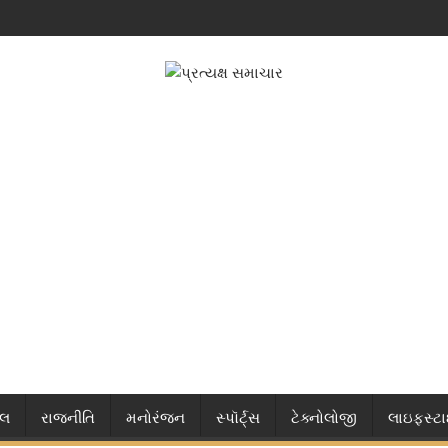
નલ
રાજનીતિ
મનોરંજન
સ્પૉર્ટ્સ
ટેક્નોલોજી
લાઇફસ્ટ