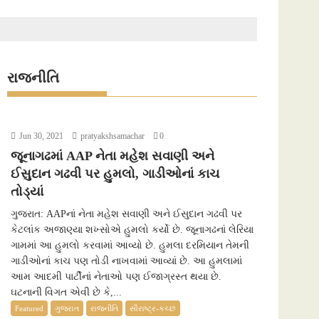
રાજનીતિ
Jun 30, 2021
pratyakshsamachar
0
જૂનાગઢમાં AAP નેતા મહેશ સવાણી અને
ઈસુદાન ગઢવી પર હુમલો, ગાડીઓનાં કાચ
તોડ્યાં
ગુજરાત: AAPનાં નેતા મહેશ સવાણી અને ઈસુદાન ગઢવી પર
કેટલાંક અજાણ્યા શખ્સોએ હુમલો કર્યો છે. જૂનાગઢનાં લેરિયા
ગામમાં આ હુમલો કરવામાં આવ્યો છે. હુમલા દરમિયાન તેમની
ગાડીઓનાં કાચ પણ તોડી નાખવામાં આવ્યાં છે. આ હુમલામાં
આમ આદમી પાર્ટીનાં નેતાઓ પણ ઈજાગ્રસ્ત થયા છે.
ઘટનાની વિગત એવી છે કે,...
Featured
ગુજરાત
રાજનીતિ
સૌરાષ્ટ્ર-કચ્છ