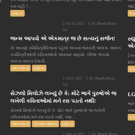
કરું નહીં ?...
જોઈ
સાહિત્ય
Fea
Jul 13, 2021
Dr. Bhavik Merja
0
જન્મ આપવો એ એકમાત્ર જ છે સત્યનું સર્જન!
હ્ય
એક
તો આપણે કવિયિત્રીવિશ્વનાં પહેલાં અંકમાં ભારતની અલગ- અલગ
કવયિત્રીઓની કવિતાઓનો આસ્વાદ માણ્યો. બીજા અંકમાં
ટેક
અલગ-અલગ દેશની...
kil
ઓપન વિન્ડો
સાહિત્ય
ઇન્
Jul 6, 2021
Dr. Bhavik Merja
r
0
સેઝલો મિલોઝે લખ્યું છે કે: મોટે ભાગે પુરુષોએ જ
LG
લખેલી કવિતાઓમાં મને રસ પડતો નથી!
ભારે
સેઝલો મિલોઝે લખ્યું છે કે: મોટે ભાગે પુરુષોએ જ લખેલી
સ્મા
કવિતાઓમાં મને રસ પડતો નથી, પણ...
ઇન્
ઓપન વિન્ડો
પ્રત્યક્ષ સ્પેશિયલ
સાહિત્ય
May 4, 2021
Dr. Bhavik Merja