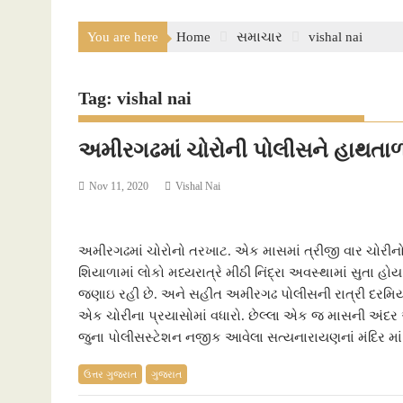
You are here
Home
સમાચાર
vishal nai
Tag:
vishal nai
અમીરગઢમાં ચોરોની પોલીસને હાથતા
Nov 11, 2020
Vishal Nai
અમીરગઢમાં ચોરોનો તરખાટ. એક માસમાં ત્રીજી વાર ચોરીનો
શિયાળામાં લોકો મધ્યરાત્રે મીઠી નિંદ્રા અવસ્થામાં સુતા હો
જણાઇ રહી છે. અને સહીત અમીરગઢ પોલીસની રાત્રી દરમિયા
એક ચોરીના પ્રયાસોમાં વધારો. છેલ્લા એક જ માસની અંદર 
જુના પોલીસસ્ટેશન નજીક આવેલા સત્યનારાયણનાં મંદિર મા
ઉત્તર ગુજરાત
ગુજરાત