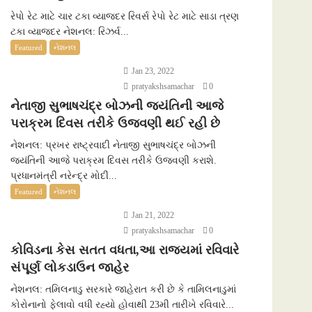
રેપો રેટ માટે ચાર ટકા વ્યાજદર રિવર્સ રેપો રેટ માટે સાડા ત્રણ
ટકા વ્યાજદર નેશનલ: રિઝર્વ...
Featured
નેશનલ
Jan 23, 2022
pratyakshsamachar
0
નેતાજી સુભાષચંદ્ર બોઝની જયંતિની આજે
પરાક્રમ દિવસ તરીકે ઉજવણી થઈ રહી છે
નેશનલ: પ્રખર રાષ્ટ્રવાદી નેતાજી સુભાષચંદ્ર બોઝની
જયંતિની આજે પરાક્રમ દિવસ તરીકે ઉજવણી કરાશે.
પ્રધાનમંત્રી નરેન્દ્ર મોદી...
Featured
નેશનલ
Jan 21, 2022
pratyakshsamachar
0
કોવિડના કેસ સતત વધતા,આ રાજ્યમાં રવિવારે
સંપૂર્ણ લોકડાઉન જાહેર
નેશનલ: તમિલનાડુ સરકારે જાહેરાત કરી છે કે તામિલનાડુમાં
કોરોનાનો ફેલાવો વધી રહ્યો હોવાથી 23મી તારીખે રવિવારે...