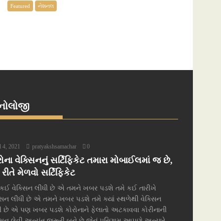
Featured
નેશનલ
્નોલોજી
l 4, 2021
pratyakshsamachar
0
ોના વેક્સિનનું સર્ટિફિકેટ તમારા મોબાઈલમાં જ છે,
ીતે મેળવો સર્ટિફિકેટ
 કઈ વેક્સિન લીધી છે એ તમને ખબર પડશે તમે કઈ તારીખે
્સિન લીધી છે એ તમને ખબર પડશે તમે ક્યાં સ્થળેથી વેક્સિન
ી છે એ પણ ખબર પડશે કોરોનાને ફેલાતો અટકાવવા કોરીનાની
્સિન લેવી અત્યંત જરૂરી બને છે જેનું પરિણામ આપણે અત્યારે