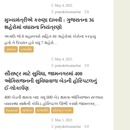
May 4, 2021
pratyakshsamachar
0
મુખ્યમંત્રીએ કરુણા દાખવી : ગુજરાતના 36
શહેરોમાં વધારાના નિયંત્રણો
અગાઉ જે 8 મહાનગરો સહિત ૨૯ શહેરોમાં કોરોના કરફ્યુ
હતો તે ઉપરાંત હવે વધુ 7 શહેરો...
ગુજરાત
રાજનીતિ
May 4, 2021
pratyakshsamachar
0
સૌરાષ્ટ્ર માટે સુવિધા, જામનગરમાં 400
ઓક્સિજનની સુવિધાવાળા બેડની હોસ્પિટલનું
ઈ-લોકાર્પણ
400 બેડની ક્ષમતા બાદ વધુ 600 બેડ ક્ષમતા-ઓક્સિજન સપ્લાય
વ્યવસ્થા સાથેની કોવિડ હોસ્પિટલ ઊભી કરાશે જામનગર,...
Featured
ગુજરાત
રાજનીતિ
સૌરાષ્ટ્ર-કચ્છ
May 1, 2021
pratyakshsamachar
0