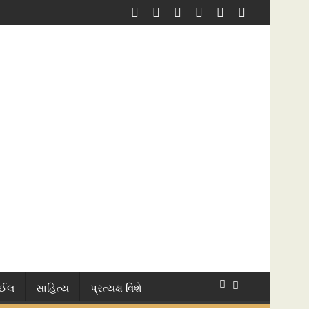
ાઈલ
સાહિત્ય
પ્રત્યક્ષ વિશે