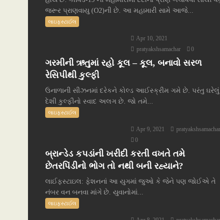
જરૂર પ્રાણવાયુ (O2)ની છે. આ મહામારી સામે આજે...
લાઇફસ્ટાઈલ
Apr 10, 2021
pratyakshsamachar
0
ગરમીની ઋતુમાં રહો કૂલ – કૂલ, બનાવો સરળ
રેસિપીથી કુલ્ફી
ઉનાળાની સીઝનમાં દરેકને કોલ્ડ આઈસ્ક્રીમ ગમે છે. પરંતુ ઘરેલું
દેશી કુલ્ફીનો સ્વાદ અલગ છે. જો તમે...
લાઇફસ્ટાઈલ
Apr 9, 2021
pratyakshsamacha
0
બ્રાન્ડેડ કપડાંની ખરીદી કરતી વખતે તમે
છેતરપિંડીનો ભોગ તો નથી બની રહ્યાને?
લાઈફસ્ટાઇલ: ફેશનનાં આ યુગમાં જુઓ કે જેને પણ જોઈએ તે
નંબર વન બનવા માંગે છે. યુવાનોમાં...
લાઇફસ્ટાઈલ