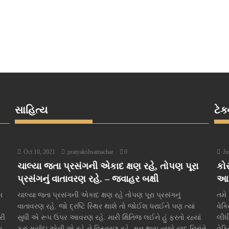
સાહિત્ય
ટેક
Oct 10, 2021
pratyakshsamachar
0
Ju
ચાલ્યા જતા પ્રસંગની એકાદ ક્ષણ રહે, તોપણ પૂરા
કોર
પ્રસંગનું વાતાવરણ રહે. – જવાહર બક્ષી
આ ર
બ
ચાલ્યા જતા પ્રસંગની એકાદ ક્ષણ રહે તોપણ પૂરા પ્રસંગનું
તમે
વાતાવરણ રહે. જો દ્રષ્ટિ સ્થિર થાશે તો જોઈશ ધરાઈને પણ ત્યાં
વેક
રી
સુધી એ રૂપ ઉપર આવરણ રહે. મારી ક્ષિતિજ લઈને હું ફરતો રહ્યાં
લીધ
ુ
કરું મર્યાદા એની એ રહે ને વિસ્તરણ રહે. મન થાય ત્યારે યાદ નિરાંતે
વેક