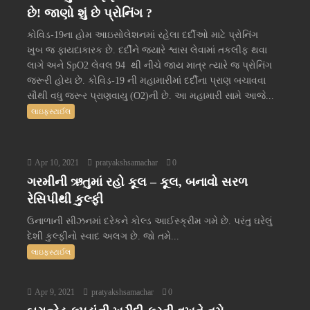
છે! જાણો શું છે પ્રોનિંગ ?
કોવિડ-19ના હોમ આઇસોલેશનમાં રહેલા દર્દીઓ માટે પ્રોનિંગ
ખુબ જ ફાયદાકારક છે. દર્દીને જ્યારે શ્વાસ લેવામાં તકલીફ થવા
લાગે અને SpO2 લેવલ 94 થી નીચે જાય માત્ર ત્યારે જ પ્રોનિંગ
જરૂરી હોય છે. કોવિડ-19 ની મહામારીમાં દર્દીના પ્રાણ બચાવવા
સૌથી વધુ જરૂર પ્રાણવાયુ (O2)ની છે. આ મહામારી સામે આજે...
લાઇફસ્ટાઈલ
Apr 10, 2021
pratyakshsamachar
0
ગરમીની ઋતુમાં રહો કૂલ – કૂલ, બનાવો સરળ
રેસિપીથી કુલ્ફી
ઉનાળાની સીઝનમાં દરેકને કોલ્ડ આઈસ્ક્રીમ ગમે છે. પરંતુ ઘરેલું
દેશી કુલ્ફીનો સ્વાદ અલગ છે. જો તમે...
લાઇફસ્ટાઈલ
Apr 9, 2021
pratyakshsamachar
0