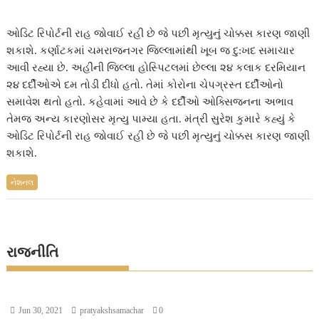
ઓડિટ રિપોર્ટની રાહ જોવાઈ રહી છે જે પછી મૃત્યુનું ચોક્કસ કારણ જાણી
શકાશે. કર્ણાટકમાં ચમરાજનગર જિલ્લામાંથી ખૂબ જ દુ:ખદ સમાચાર
આવી રહ્યા છે. અહીંની જિલ્લા હોસ્પિટલમાં છેલ્લા ૨૪ કલાક દરમિયાન
૨૪ દર્દીઓએ દમ તોડી દીધો હતો. તેમાં કોરોના ચેપગ્રસ્ત દર્દીઓનો
સમાવેશ થતો હતો. કહેવામાં આવે છે કે દર્દીઓ ઓક્સિજનના અભાવ
તેમજ અન્ય કારણોસર મૃત્યુ પામ્યા હતા. મંત્રી સુરેશ કુમારે કહ્યું કે
ઓડિટ રિપોર્ટની રાહ જોવાઈ રહી છે જે પછી મૃત્યુનું ચોક્કસ કારણ જાણી
શકાશે.
નેશનલ
રાજનીતિ
Jun 30, 2021
pratyakshsamachar
0