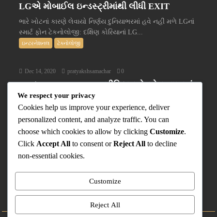
LGએ મોબાઈલ ઇન્ડસ્ટ્રીમાંથી લીધી EXIT
ભારે ખોટનાં કારણે લેવાયો નિર્ણય દુનિયાભરમાં હવે નહીં મળે LGનાં
સ્માર્ટ ફોન ટેકનોલોજી: દક્ષિણ કોરિયાનાં LG...
ઇન્ટરનેશનલ
ટેક્નોલોજી
Dec 14, 2020
pratyakshsamachar
0
Nokia PureBook X14 પ્રીમિયમ લેપટોપ ભારતમાં
We respect your privacy
લોન્ચ થયું
Cookies help us improve your experience, deliver
ભારતમાં Nokia સ્માર્ટફોન ખૂબ જ લોકપ્રિય છે. તેમની સ્માર્ટફોન
personalized content, and analyze traffic. You can
બોડી અને સ્ટોક Android ફોન્સ લોકોનાં લોકપ્રિયતાનું...
choose which cookies to allow by clicking
Customize
.
ટેક્નોલોજી
Click
Accept All
to consent or
Reject All
to decline
પ્રત્યક્ષ વિશે
non-essential cookies.
Contact Us
Privacy Policy
Customize
‘કૂકડે કૂક’ એક પ્રયોગ
Uvaach
Reject All