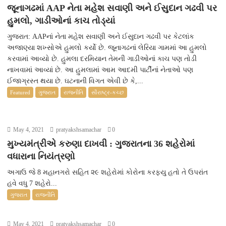
જૂનાગઢમાં AAP નેતા મહેશ સવાણી અને ઈસુદાન ગઢવી પર
હુમલો, ગાડીઓનાં કાચ તોડ્યાં
ગુજરાત: AAPનાં નેતા મહેશ સવાણી અને ઈસુદાન ગઢવી પર કેટલાંક
અજાણ્યા શખ્સોએ હુમલો કર્યો છે. જૂનાગઢનાં લેરિયા ગામમાં આ હુમલો
કરવામાં આવ્યો છે. હુમલા દરમિયાન તેમની ગાડીઓનાં કાચ પણ તોડી
નાખવામાં આવ્યાં છે. આ હુમલામાં આમ આદમી પાર્ટીનાં નેતાઓ પણ
ઈજાગ્રસ્ત થયા છે. ઘટનાની વિગત એવી છે કે,...
Featured
ગુજરાત
રાજનીતિ
સૌરાષ્ટ્ર-કચ્છ
May 4, 2021
pratyakshsamachar
0
મુખ્યમંત્રીએ કરુણા દાખવી : ગુજરાતના 36 શહેરોમાં
વધારાના નિયંત્રણો
અગાઉ જે 8 મહાનગરો સહિત ૨૯ શહેરોમાં કોરોના કરફ્યુ હતો તે ઉપરાંત
હવે વધુ 7 શહેરો...
ગુજરાત
રાજનીતિ
May 4, 2021
pratyakshsamachar
0