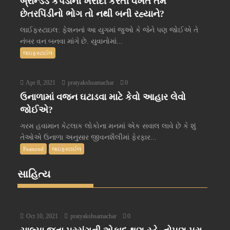
બ્રાન્ડેડ કપડાંની ખરીદી કરતી વખતે તમે
છેતરપિંડીનો ભોગ તો નથી બની રહ્યાને?
લાઈફસ્ટાઇલ: ફેશનનાં આ યુગમાં જુઓ કે જેને પણ જોઈએ તે
નંબર વન બનવા માંગે છે. યુવાનોમાં...
લાઇફસ્ટાઈલ
Apr 8, 2021
pratyakshsamachar
0
ઉનાળામાં વજન ઘટાડવા માટે કેવો આહાર લેવો
જોઈએ?
ગરમ હવામાન કેટલાક લોકોના મનમાં એક સવાલ લાવે છે કે શું
તેઓએ ઉનાળા અનુસાર જીવનશૈલીમાં ફેરફાર...
Featured
લાઇફસ્ટાઈલ
સાહિત્ય
Oct 10, 2021
pratyakshsamachar
0