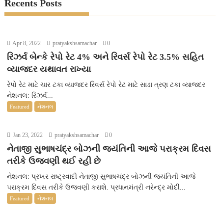
Recents Posts
Apr 8, 2022
pratyakshsamachar
0
રિઝર્વ બેન્કે રેપો રેટ 4% અને રિવર્સ રેપો રેટ 3.5% સહિત
વ્યાજદર યથાવત રાખ્યા
રેપો રેટ માટે ચાર ટકા વ્યાજદર રિવર્સ રેપો રેટ માટે સાડા ત્રણ ટકા વ્યાજદર
નેશનલ: રિઝર્વ...
Featured
નેશનલ
Jan 23, 2022
pratyakshsamachar
0
નેતાજી સુભાષચંદ્ર બોઝની જયંતિની આજે પરાક્રમ દિવસ
તરીકે ઉજવણી થઈ રહી છે
નેશનલ: પ્રખર રાષ્ટ્રવાદી નેતાજી સુભાષચંદ્ર બોઝની જયંતિની આજે
પરાક્રમ દિવસ તરીકે ઉજવણી કરાશે. પ્રધાનમંત્રી નરેન્દ્ર મોદી...
Featured
નેશનલ