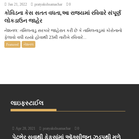
Jan 21, 2022
pratyakshsamachar
0
કોવિડના કેસ સતત વધતા,આ રાજ્યમાં રવિવારે સંપૂર્ણ
લોકડાઉન જાહેર
નેશનલ: તમિલનાડુ સરકારે જાહેરાત કરી છે કે તામિલનાડુમાં કોરોનાનો
ફેલાવો વધી રહ્યો હોવાથી 23મી તારીખે રવિવારે...
Featured
નેશનલ
લાઇફસ્ટાઈલ
Apr 28, 2021
pratyakshsamachar
0
પેટભેર સુવાથી ફેફસાંમાં ઑક્સીજન ઝડપથી મળે