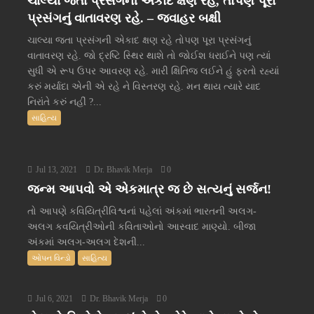
ચાલ્યા જતા પ્રસંગની એકાદ ક્ષણ રહે, તોપણ પૂરા
પ્રસંગનું વાતાવરણ રહે. – જવાહર બક્ષી
ચાલ્યા જતા પ્રસંગની એકાદ ક્ષણ રહે તોપણ પૂરા પ્રસંગનું
વાતાવરણ રહે. જો દ્રષ્ટિ સ્થિર થાશે તો જોઈશ ધરાઈને પણ ત્યાં
સુધી એ રૂપ ઉપર આવરણ રહે. મારી ક્ષિતિજ લઈને હું ફરતો રહ્યાં
કરું મર્યાદા એની એ રહે ને વિસ્તરણ રહે. મન થાય ત્યારે યાદ
નિરાંતે કરું નહીં ?...
સાહિત્ય
Jul 13, 2021
Dr. Bhavik Merja
0
જન્મ આપવો એ એકમાત્ર જ છે સત્યનું સર્જન!
તો આપણે કવિયિત્રીવિશ્વનાં પહેલાં અંકમાં ભારતની અલગ-
અલગ કવયિત્રીઓની કવિતાઓનો આસ્વાદ માણ્યો. બીજા
અંકમાં અલગ-અલગ દેશની...
ઓપન વિન્ડો
સાહિત્ય
Jul 6, 2021
Dr. Bhavik Merja
0