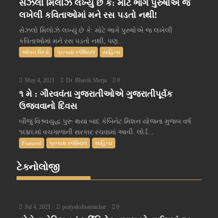
સેઝલો મિલોઝે લખ્યું છે કે: મોટે ભાગે પુરુષોએ જ
લખેલી કવિતાઓમાં મને રસ પડતો નથી!
સેઝલો મિલોઝે લખ્યું છે કે: મોટે ભાગે પુરુષોએ જ લખેલી
કવિતાઓમાં મને રસ પડતો નથી, પણ...
ઓપન વિન્ડો
પ્રત્યક્ષ સ્પેશિયલ
સાહિત્ય
May 4, 2021
Dr. Bhavik Merja
0
૧ મે : ગૌરવવંતા ગુજરાતીઓએ ગુજરાતીપૂર્વક
ઉજવવાનો દિવસ
બીજું વિશ્ર્વયુદ્ધ પુરૂ થયા બાદ કેબિનેટ મિશન યોજના મુજબ વર્ષ
૧૯૪૬માં વચગાળાની સરકાર રચવામાં આવી. લોર્ડ...
Featured
પ્રત્યક્ષ સ્પેશિયલ
સાહિત્ય
ટેક્નોલોજી
Jul 4, 2021
pratyakshsamachar
0