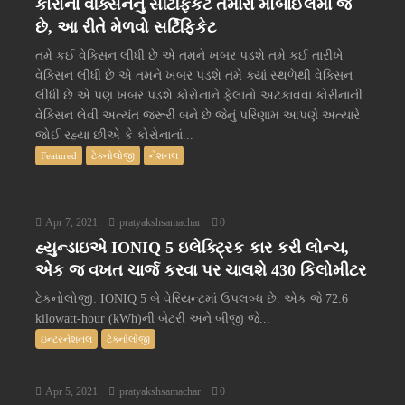
કોરોના વેક્સિનનું સર્ટિફિકેટ તમારા મોબાઈલમાં જ
છે, આ રીતે મેળવો સર્ટિફિકેટ
તમે કઈ વેક્સિન લીધી છે એ તમને ખબર પડશે તમે કઈ તારીખે
વેક્સિન લીધી છે એ તમને ખબર પડશે તમે ક્યાં સ્થળેથી વેક્સિન
લીધી છે એ પણ ખબર પડશે કોરોનાને ફેલાતો અટકાવવા કોરીનાની
વેક્સિન લેવી અત્યંત જરૂરી બને છે જેનું પરિણામ આપણે અત્યારે
જોઈ રહ્યા છીએ કે કોરોનાનાં...
Featured
ટેક્નોલોજી
નેશનલ
Apr 7, 2021
pratyakshsamachar
0
હ્યુન્ડાઇએ IONIQ 5 ઇલેક્ટ્રિક કાર કરી લોન્ચ,
એક જ વખત ચાર્જ કરવા પર ચાલશે 430 કિલોમીટર
ટેકનોલોજી: IONIQ 5 બે વેરિયન્ટમાં ઉપલબ્ધ છે. એક જે 72.6
kilowatt-hour (kWh)ની બેટરી અને બીજી જે...
ઇન્ટરનેશનલ
ટેક્નોલોજી
Apr 5, 2021
pratyakshsamachar
0