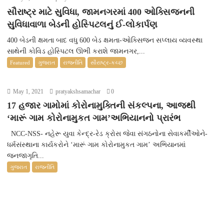
સૌરાષ્ટ્ર માટે સુવિધા, જામનગરમાં 400 ઓક્સિજનની
સુવિધાવાળા બેડની હોસ્પિટલનું ઈ-લોકાર્પણ
400 બેડની ક્ષમતા બાદ વધુ 600 બેડ ક્ષમતા-ઓક્સિજન સપ્લાય વ્યવસ્થા
સાથેની કોવિડ હોસ્પિટલ ઊભી કરાશે જામનગર,...
Featured
ગુજરાત
રાજનીતિ
સૌરાષ્ટ્ર-કચ્છ
May 1, 2021
pratyakshsamachar
0
17 હજાર ગામોમાં કોરોનામુક્તિની સંકલ્પના, આજથી
‘મારૂં ગામ કોરોનામુકત ગામ’અભિયાનનો પ્રારંભ
NCC-NSS- નહેરૂ યુવા કેન્દ્ર-રેડ ક્રોસ જેવા સંગઠનોના સેવાકર્મીઓને-
ધર્મસંસ્થાના કાર્યકરોને ‘મારૂં ગામ કોરોનામુકત ગામ’ અભિયાનમાં
જનજાગૃતિ...
ગુજરાત
રાજનીતિ