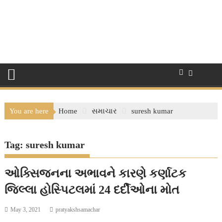
You are here
Home
સમાચાર
suresh kumar
Tag:
suresh kumar
ઓક્સિજનના અભાવને કારણે કર્ણાટક
જિલ્લા હોસ્પિટલમાં 24 દર્દીઓના મોત
May 3, 2021
pratyakshsamachar