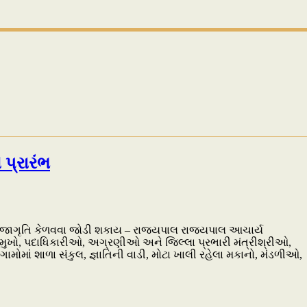
પ્રારંભ
ં જનજાગૃતિ કેળવવા જોડી શકાય – રાજ્યપાલ રાજ્યપાલ આચાર્ય
્રમુખો, પદાધિકારીઓ, અગ્રણીઓ અને જિલ્લા પ્રભારી મંત્રીશ્રીઓ,
ામોમાં શાળા સંકુલ, જ્ઞાતિની વાડી, મોટા ખાલી રહેલા મકાનો, મંડળીઓ,