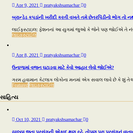
Apr 9, 2021
pratyakshsamachar
0
બ્રાન્ડેડ કપડાંની ખરીદી કરતી વખતે તમે છેતરપિંડીનો ભોગ તો ન
લાઈફસ્ટાઇલ: ફેશનનાં આ યુગમાં જુઓ કે જેને પણ જોઈએ તે નંબર 
લાઇફસ્ટાઈલ
Apr 8, 2021
pratyakshsamachar
0
ઉનાળામાં વજન ઘટાડવા માટે કેવો આહાર લેવો જોઈએ?
ગરમ હવામાન કેટલાક લોકોના મનમાં એક સવાલ લાવે છે કે શું ત
Featured
લાઇફસ્ટાઈલ
સાહિત્ય
Oct 10, 2021
pratyakshsamachar
0
ચાલ્યા જતા પ્રસંગની એકાદ ક્ષણ રહે, તોપણ પૂરા પ્રસંગનું વાત