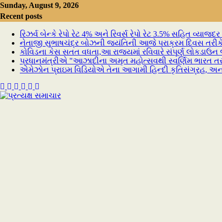
Skip
Sunday, August 9, 2026
to
Recent posts
content
રિઝર્વ બેન્કે રેપો રેટ 4% અને રિવર્સ રેપો રેટ 3.5% સહિત વ્યાજ
નેતાજી સુભાષચંદ્ર બોઝની જયંતિની આજે પરાક્રમ દિવસ તરી
કોવિડના કેસ સતત વધતા,આ રાજ્યમાં રવિવારે સંપૂર્ણ લોકડાઉન 
પ્રધાનમંત્રીએ "આઝાદીના અમૃત મહોત્સવથી સ્વર્ણિમ ભારત તરફ
એમેઝોન પ્રાઇમ વિડિયોએ તેના આગામી હિન્દી કૃતિસંગ્રહ, અનપો