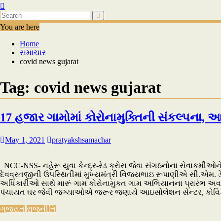
You are here
Home
સમાચાર
covid news gujarat
Tag:
covid news gujarat
17 હજાર ગામોમાં કોરોનામુક્તિની સંકલ્પના,
May 1, 2021
pratyakshsamachar
NCC-NSS- નહેરૂ યુવા કેન્દ્ર-રેડ ક્રોસ જેવા સંગઠનોના સેવાકર્મીઓ
દેવવ્રતજીની ઉપસ્થિતીમાં મુખ્યમંત્રી વિજયભાઇ રૂપાણીએ સી.એમ. ડે
અધિકારીઓ સાથે મારૂં ગામ કોરોનામુકત ગામ અભિયાનના પ્રારંભ અવસરે ઇ-
પંચાયત ઘર જેવી જગ્યાઓએ જરૂર જણાયે આઇસોલેશન સેન્ટર, કોવિડ કેર
ગુજરાત
રાજનીતિ