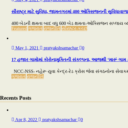
સૌરાષ્ટ્ર માટે સુવિધા, જામનગરમાં 400 ઓક્સિજનની સુવિધાવાળા 
400 બેડની ક્ષમતા બાદ વધુ 600 બેડ ક્ષમતા-ઓક્સિજન સપ્લાય વ
Featured
ગુજરાત
રાજનીતિ
સૌરાષ્ટ્ર-કચ્છ
May 1, 2021
pratyakshsamachar
0
17 હજાર ગામોમાં કોરોનામુક્તિની સંકલ્પના, આજથી ‘મારૂં ગા
NCC-NSS- નહેરૂ યુવા કેન્દ્ર-રેડ ક્રોસ જેવા સંગઠનોના સેવાકર
ગુજરાત
રાજનીતિ
Recents Posts
Apr 8, 2022
pratyakshsamachar
0