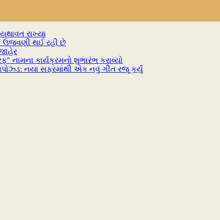
દર યથાવત રાખ્યા
કે ઉજવણી થઈ રહી છે
જાહેર
" નામના કાર્યક્રમનો શુભારંભ કરાવ્યો
ઝ્ડ: નયા સફરમાંથી એક નવું ગીત રજૂ કર્યું