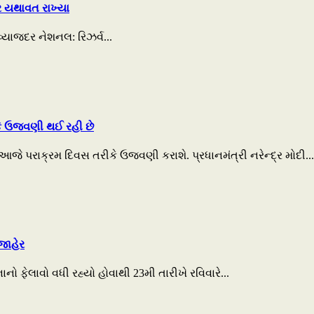
દર યથાવત રાખ્યા
ા વ્યાજદર નેશનલ: રિઝર્વ...
કે ઉજવણી થઈ રહી છે
જે પરાક્રમ દિવસ તરીકે ઉજવણી કરાશે. પ્રધાનમંત્રી નરેન્દ્ર મોદી...
જાહેર
નો ફેલાવો વધી રહ્યો હોવાથી 23મી તારીખે રવિવારે...