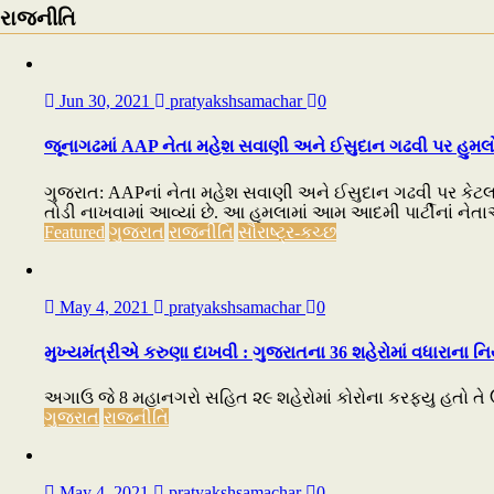
રાજનીતિ
Jun 30, 2021
pratyakshsamachar
0
જૂનાગઢમાં AAP નેતા મહેશ સવાણી અને ઈસુદાન ગઢવી પર હુમલો,
ગુજરાત: AAPનાં નેતા મહેશ સવાણી અને ઈસુદાન ગઢવી પર કેટલા
તોડી નાખવામાં આવ્યાં છે. આ હુમલામાં આમ આદમી પાર્ટીનાં ને
Featured
ગુજરાત
રાજનીતિ
સૌરાષ્ટ્ર-કચ્છ
May 4, 2021
pratyakshsamachar
0
મુખ્યમંત્રીએ કરુણા દાખવી : ગુજરાતના 36 શહેરોમાં વધારાના નિ
અગાઉ જે 8 મહાનગરો સહિત ૨૯ શહેરોમાં કોરોના કરફ્યુ હતો તે ઉપ
ગુજરાત
રાજનીતિ
May 4, 2021
pratyakshsamachar
0