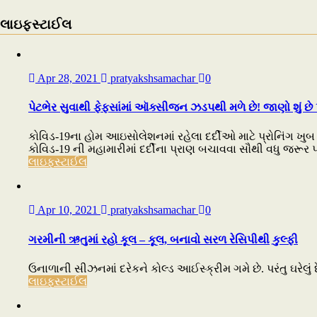
લાઇફસ્ટાઈલ
Apr 28, 2021
pratyakshsamachar
0
પેટભેર સુવાથી ફેફસાંમાં ઑક્સીજન ઝડપથી મળે છે! જાણો શું છે પ
કોવિડ-19ના હોમ આઇસોલેશનમાં રહેલા દર્દીઓ માટે પ્રોનિંગ ખુબ 
કોવિડ-19 ની મહામારીમાં દર્દીના પ્રાણ બચાવવા સૌથી વધુ જરૂર 
લાઇફસ્ટાઈલ
Apr 10, 2021
pratyakshsamachar
0
ગરમીની ઋતુમાં રહો કૂલ – કૂલ, બનાવો સરળ રેસિપીથી કુલ્ફી
ઉનાળાની સીઝનમાં દરેકને કોલ્ડ આઈસ્ક્રીમ ગમે છે. પરંતુ ઘરેલું દ
લાઇફસ્ટાઈલ