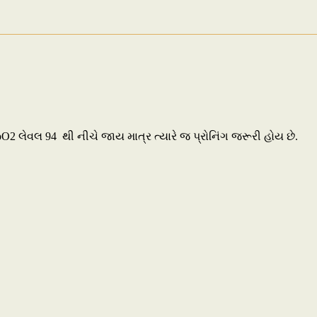
pO2 લેવલ 94 થી નીચે જાય માત્ર ત્યારે જ પ્રોનિંગ જરૂરી હોય છે.