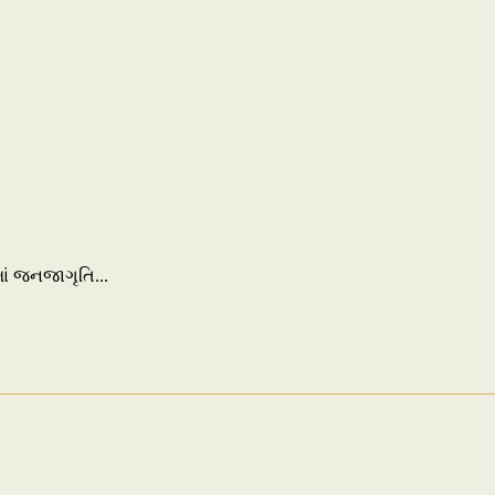
માં જનજાગૃતિ...