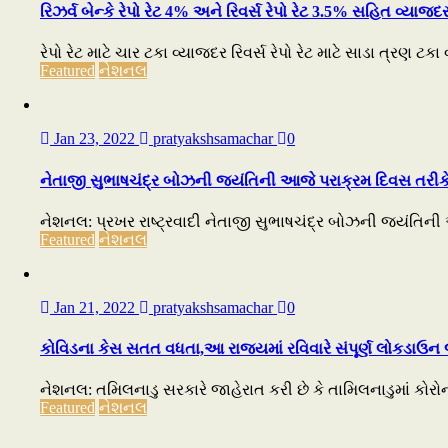
રિઝર્વ બેન્કે રેપો રેટ 4% અને રિવર્સ રેપો રેટ 3.5% સહિત વ્યાજ
રેપો રેટ માટે ચાર ટકા વ્યાજદર રિવર્સ રેપો રેટ માટે સાડા ત્રણ ટક
Featured
નેશનલ
Jan 23, 2022
pratyakshsamachar
0
નેતાજી સુભાષચંદ્ર બોઝની જયંતિની આજે પરાક્રમ દિવસ તરી
નેશનલ: પ્રખર રાષ્ટ્રવાદી નેતાજી સુભાષચંદ્ર બોઝની જયંતિની આ
Featured
નેશનલ
Jan 21, 2022
pratyakshsamachar
0
કોવિડના કેસ સતત વધતા,આ રાજ્યમાં રવિવારે સંપૂર્ણ લોકડાઉન 
નેશનલ: તમિલનાડુ સરકારે જાહેરાત કરી છે કે તામિલનાડુમાં કોરોના
Featured
નેશનલ