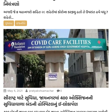
નિયંત્રણો
અગાઉ જે 8 મહાનગરો સહિત ૨૯ શહેરોમાં કોરોના કરફ્યુ હતો તે ઉપરાંત હવે વધુ 7
શહેરો...
ગુજરાત
રાજનીતિ
May 4, 2021
pratyakshsamachar
0
સૌરાષ્ટ્ર માટે સુવિધા, જામનગરમાં 400 ઓક્સિજનની
સુવિધાવાળા બેડની હોસ્પિટલનું ઈ-લોકાર્પણ
400 બેડની ક્ષમતા બાદ વધુ 600 બેડ ક્ષમતા-ઓક્સિજન સપ્લાય વ્યવસ્થા સાથેની