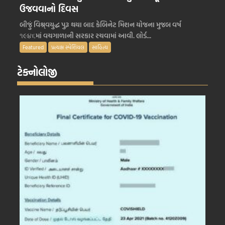
ઉજવવાનો દિવસ
બીજું વિશ્ર્વયુદ્ધ પુરૂ થયા બાદ કેબિનેટ મિશન યોજના મુજબ વર્ષ
૧૯૪૬માં વચગાળાની સરકાર રચવામાં આવી. લોર્ડ...
Featured
પ્રત્યક્ષ સ્પેશિયલ
સાહિત્ય
ટેક્નોલોજી