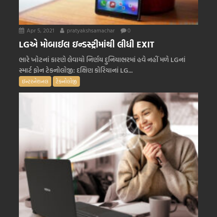
Apr 5, 2021
pratyakshsamachar
0
LGએ મોબાઈલ ઇન્ડસ્ટ્રીમાંથી લીધી EXIT
ભારે ખોટનાં કારણે લેવાયો નિર્ણય દુનિયાભરમાં હવે નહીં મળે LGનાં
સ્માર્ટ ફોન ટેકનોલોજી: દક્ષિણ કોરિયાનાં LG...
ઇન્ટરનેશનલ
ટેક્નોલોજી