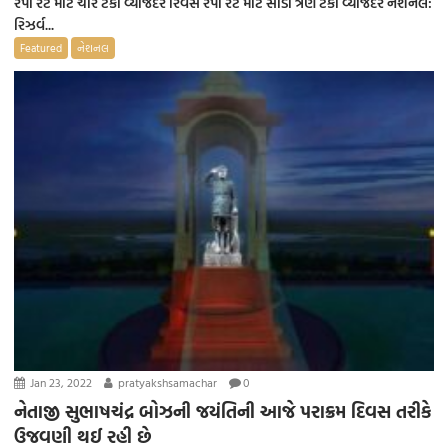
રેપો રેટ માટે ચાર ટકા વ્યાજદર રિવર્સ રેપો રેટ માટે સાડા ત્રણ ટકા વ્યાજદર નેશનલ:
રિઝર્વ...
Featured
નેશનલ
Jan 23, 2022
pratyakshsamachar
0
નેતાજી સુભાષચંદ્ર બોઝની જયંતિની આજે પરાક્રમ દિવસ તરીકે
ઉજવણી થઈ રહી છે