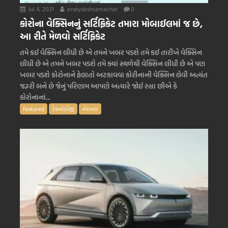
Jul 4, 2021
pratyakshsamachar
0
કોરોના વેક્સિનનું સર્ટિફિકેટ તમારા મોબાઈલમાં જ છે,
આ રીતે મેળવો સર્ટિફિકેટ
તમે કઈ વેક્સિન લીધી છે એ તમને ખબર પડશે તમે કઈ તારીખે વેક્સિન
લીધી છે એ તમને ખબર પડશે તમે ક્યાં સ્થળેથી વેક્સિન લીધી છે એ પણ
ખબર પડશે કોરોનાને ફેલાતો અટકાવવા કોરીનાની વેક્સિન લેવી અત્યંત
જરૂરી બને છે જેનું પરિણામ આપણે અત્યારે જોઈ રહ્યા છીએ કે
કોરોનાનાં...
Featured
ટેક્નોલોજી
નેશનલ