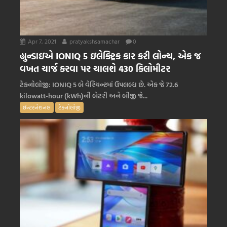
Apr 7, 2021
pratyakshsamachar
0
હ્યુન્ડાઇએ IONIQ 5 ઇલેક્ટ્રિક કાર કરી લોન્ચ, એક જ
વખત ચાર્જ કરવા પર ચાલશે 430 કિલોમીટર
ટેકનોલોજી: IONIQ 5 બે વેરિયન્ટમાં ઉપલબ્ધ છે. એક જે 72.6
kilowatt-hour (kWh)ની બેટરી અને બીજી જે...
ઇન્ટરનેશનલ
ટેક્નોલોજી