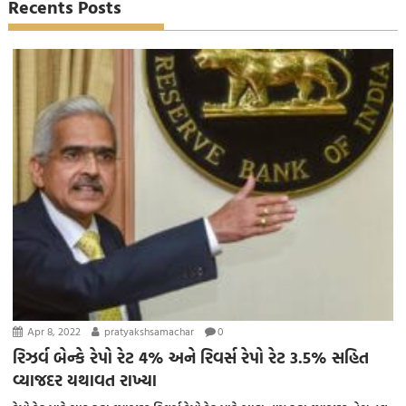
Recents Posts
Apr 8, 2022
pratyakshsamachar
0
રિઝર્વ બેન્કે રેપો રેટ 4% અને રિવર્સ રેપો રેટ 3.5% સહિત
વ્યાજદર યથાવત રાખ્યા