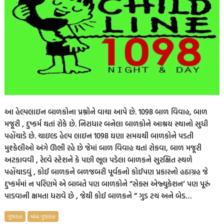
આ હેલ્પલાઇન બાળકોના પ્રશ્નોને વાચા આપે છે. 1098 બાળ વિવાહ, બાળ
મજૂરી , દુષ્કર્મ થતાં રોકે છે. નિરાધાર બનેલા બાળકોને આશ્રય સ્થાનો સુધી
પહોંચાડે છે. ચાઇલ્ડ હેલ્પ લાઇન 1098 ઘણા સમયથી બાળકોને પડતી
મુશ્કેલીઓ અંગે ઊભી રહે છે જેમાં બાળ વિવાહ થતાં રોકવા, બાળ મજૂરી
અટકાવવી , રેલ્વે સ્ટેશને કે પછી ભૂલ પડેલા બાળકને સુરક્ષિત સ્થળે
પહોંચાડવું , કોઈ બાળકને બળજબરી પૂર્વકનો કોઈપણ પ્રકારનો હઠાગ્રહ જે
દુષ્કર્મમાં ન પરિણમે એ બાબતે પણ બાળકોને “સેક્સ એજ્યુકેશન’ પણ પૂરું
પાડવાની ક્ષમતા ધરાવે છે , જેથી કોઈ બાળકને ” ગુડ ટચ અને બેડ…
ગુજરાત
મધ્ય ગુજરાત