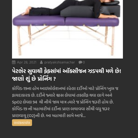
Apr 28, 2021
pratyakshsamachar
0
પેટભેર સુવાથી ફેફસાંમાં ઑક્સીજન ઝડપથી મળે છે!
જાણો શું છે પ્રોનિંગ ?
કોવિડ-19ના હોમ આઇસોલેશનમાં રહેલા દર્દીઓ માટે પ્રોનિંગ ખુબ જ
ફાયદાકારક છે. દર્દીને જ્યારે શ્વાસ લેવામાં તકલીફ થવા લાગે અને
SpO2 લેવલ 94 થી નીચે જાય માત્ર ત્યારે જ પ્રોનિંગ જરૂરી હોય છે.
કોવિડ-19 ની મહામારીમાં દર્દીના પ્રાણ બચાવવા સૌથી વધુ જરૂર
પ્રાણવાયુ (O2)ની છે. આ મહામારી સામે આજે...
લાઇફસ્ટાઈલ