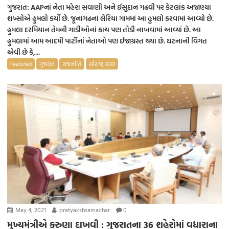
ગુજરાત: AAPનાં નેતા મહેશ સવાણી અને ઈસુદાન ગઢવી પર કેટલાંક અજાણ્યા
શખ્સોએ હુમલો કર્યો છે. જૂનાગઢનાં લેરિયા ગામમાં આ હુમલો કરવામાં આવ્યો છે.
હુમલા દરમિયાન તેમની ગાડીઓનાં કાચ પણ તોડી નાખવામાં આવ્યાં છે. આ
હુમલામાં આમ આદમી પાર્ટીનાં નેતાઓ પણ ઈજાગ્રસ્ત થયા છે. ઘટનાની વિગત
એવી છે કે,...
Featured
ગુજરાત
રાજનીતિ
સૌરાષ્ટ્ર-કચ્છ
May 4, 2021
pratyakshsamachar
0
મુખ્યમંત્રીએ કરુણા દાખવી : ગુજરાતના 36 શહેરોમાં વધારાના