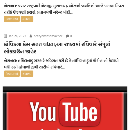
નેશનલ: પ્રખર રાષ્ટ્રવાદી નેતાજી સુભાષચંદ્ર બોઝની જયંતિની આજે પરાક્રમ દિવસ
તરીકે ઉજવણી કરાશે. પ્રધાનમંત્રી નરેન્દ્ર મોદી...
Featured
નેશનલ
Jan 21, 2022
pratyakshsamachar
0
કોવિડના કેસ સતત વધતા,આ રાજ્યમાં રવિવારે સંપૂર્ણ
લોકડાઉન જાહેર
નેશનલ: તમિલનાડુ સરકારે જાહેરાત કરી છે કે તામિલનાડુમાં કોરોનાનો ફેલાવો
વધી રહ્યો હોવાથી 23મી તારીખે રવિવારે...
Featured
નેશનલ