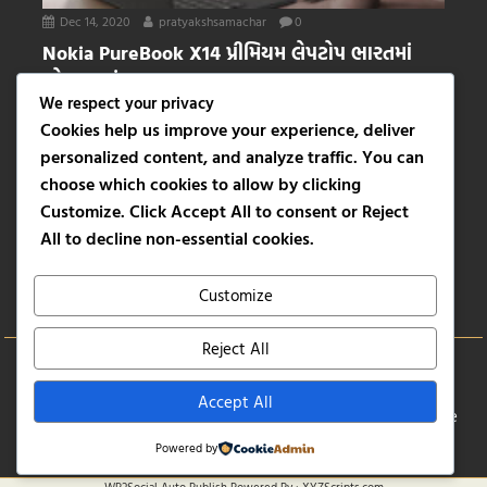
Dec 14, 2020
pratyakshsamachar
0
Nokia PureBook X14 પ્રીમિયમ લેપટોપ ભારતમાં
લોન્ચ થયું
We respect your privacy
ભારતમાં Nokia સ્માર્ટફોન ખૂબ જ લોકપ્રિય છે. તેમની સ્માર્ટફોન બોડી
Cookies help us improve your experience, deliver
અને સ્ટોક Android ફોન્સ લોકોનાં લોકપ્રિયતાનું...
personalized content, and analyze traffic. You can
ટેક્નોલોજી
choose which cookies to allow by clicking
પ્રત્યક્ષ વિશે
Customize
. Click
Accept All
to consent or
Reject
Contact Us
All
to decline non-essential cookies.
Privacy Policy
‘કૂકડે કૂક’ એક પ્રયોગ
Customize
Uvaach
Reject All
Copyright © All rights reserved
Accept All
Proudly powered by WordPress
|
Theme: SuperMag by
Acme
Themes
Powered by