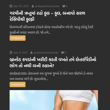
Apr 10, 2021
pratyakshsamachar
0
ગરમીની ઋતુમાં રહો કૂલ – કૂલ, બનાવો સરળ
રેસિપીથી કુલ્ફી
ઉનાળાની સીઝનમાં દરેકને કોલ્ડ આઈસ્ક્રીમ ગમે છે. પરંતુ ઘરેલું દેશી
કુલ્ફીનો સ્વાદ અલગ છે. જો તમે...
લાઇફસ્ટાઈલ
Apr 9, 2021
pratyakshsamachar
0
બ્રાન્ડેડ કપડાંની ખરીદી કરતી વખતે તમે છેતરપિંડીનો
ભોગ તો નથી બની રહ્યાને?
લાઈફસ્ટાઇલ: ફેશનનાં આ યુગમાં જુઓ કે જેને પણ જોઈએ તે નંબર
વન બનવા માંગે છે. યુવાનોમાં...
લાઇફસ્ટાઈલ