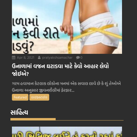
Apr 8, 2021
pratyakshsamachar
0
ઉનાળામાં વજન ઘટાડવા માટે કેવો આહાર લેવો
જોઈએ?
ગરમ હવામાન કેટલાક લોકોના મનમાં એક સવાલ લાવે છે કે શું તેઓએ
ઉનાળા અનુસાર જીવનશૈલીમાં ફેરફાર...
Featured
લાઇફસ્ટાઈલ
સાહિત્ય