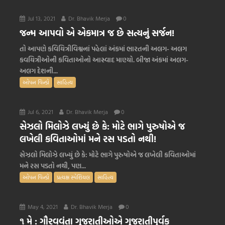
Jul 13, 2021
Dr. Bhavik Merja
0
જન્મ આપવો એ એકમાત્ર જ છે સત્યનું સર્જન!
તો આપણે કવિયિત્રીવિશ્વનાં પહેલાં અંકમાં ભારતની અલગ- અલગ
કવયિત્રીઓની કવિતાઓનો આસ્વાદ માણ્યો. બીજા અંકમાં અલગ-
અલગ દેશની...
ઓપન વિન્ડો
સાહિત્ય
Jul 6, 2021
Dr. Bhavik Merja
0
સેઝલો મિલોઝે લખ્યું છે કે: મોટે ભાગે પુરુષોએ જ
લખેલી કવિતાઓમાં મને રસ પડતો નથી!
સેઝલો મિલોઝે લખ્યું છે કે: મોટે ભાગે પુરુષોએ જ લખેલી કવિતાઓમાં
મને રસ પડતો નથી, પણ...
ઓપન વિન્ડો
પ્રત્યક્ષ સ્પેશિયલ
સાહિત્ય
May 4, 2021
Dr. Bhavik Merja
0
૧ મે : ગૌરવવંતા ગુજરાતીઓએ ગુજરાતીપૂર્વક