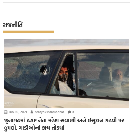
રાજનીતિ
Jun 30, 2021
pratyakshsamachar
0
જૂનાગઢમાં AAP નેતા મહેશ સવાણી અને ઈસુદાન ગઢવી પર
હુમલો, ગાડીઓનાં કાચ તોડ્યાં