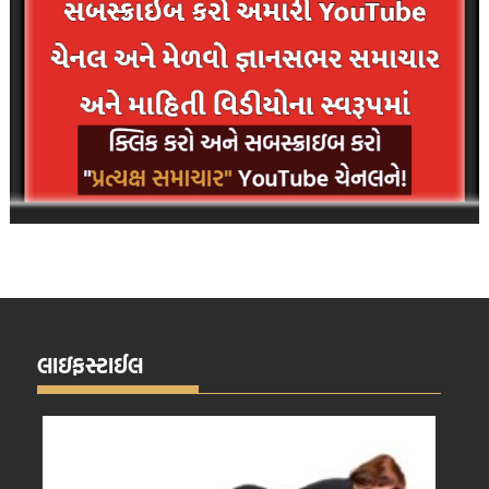
લાઇફસ્ટાઈલ