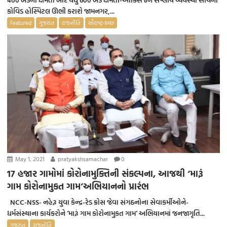
કોવિડ હોસ્પિટલ ઊભી કરાશે જામનગર,...
Featured
ગુજરાત
રાજનીતિ
સૌરાષ્ટ્ર-કચ્છ
May 1, 2021
pratyakshsamachar
0
17 હજાર ગામોમાં કોરોનામુક્તિની સંકલ્પના, આજથી ‘મારૂં
ગામ કોરોનામુકત ગામ’અભિયાનનો પ્રારંભ
NCC-NSS- નહેરૂ યુવા કેન્દ્ર-રેડ ક્રોસ જેવા સંગઠનોના સેવાકર્મીઓને-
ધર્મસંસ્થાના કાર્યકરોને ‘મારૂં ગામ કોરોનામુકત ગામ’ અભિયાનમાં જનજાગૃતિ...
ગુજરાત
રાજનીતિ