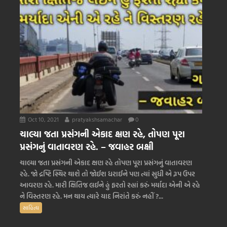
Oct 10, 2021
pratyakshsamachar
0
ચાલ્યા જતા પ્રસંગની એકાદ ક્ષણ રહે, તોપણ પૂરા
પ્રસંગનું વાતાવરણ રહે. – જવાહર બક્ષી
ચાલ્યા જતા પ્રસંગની એકાદ ક્ષણ રહે તોપણ પૂરા પ્રસંગનું વાતાવરણ
રહે. જો દ્રષ્ટિ સ્થિર થાશે તો જોઈશ ધરાઈને પણ ત્યાં સુધી એ રૂપ ઉપર
આવરણ રહે. મારી ક્ષિતિજ લઈને હું ફરતો રહ્યાં કરું મર્યાદા એની એ રહે
ને વિસ્તરણ રહે. મન થાય ત્યારે યાદ નિરાંતે કરું નહીં ?...
સાહિત્ય