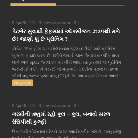
Apr 28, 2021
pratyakshsamachar
0
પેટભેર સુવાથી ફેફસાંમાં ઑક્સીજન ઝડપથી મળે
છે! જાણો શું છે પ્રોનિંગ ?
કોવિડ-19ના હોમ આઇસોલેશનમાં રહેલા દર્દીઓ માટે પ્રોનિંગ
ખુબ જ ફાયદાકારક છે. દર્દીને જ્યારે શ્વાસ લેવામાં તકલીફ થવા
લાગે અને SpO2 લેવલ 94 થી નીચે જાય માત્ર ત્યારે જ પ્રોનિંગ
જરૂરી હોય છે. કોવિડ-19 ની મહામારીમાં દર્દીના પ્રાણ બચાવવા
સૌથી વધુ જરૂર પ્રાણવાયુ (O2)ની છે. આ મહામારી સામે આજે...
લાઇફસ્ટાઈલ
Apr 10, 2021
pratyakshsamachar
0
ગરમીની ઋતુમાં રહો કૂલ – કૂલ, બનાવો સરળ
રેસિપીથી કુલ્ફી
ઉનાળાની સીઝનમાં દરેકને કોલ્ડ આઈસ્ક્રીમ ગમે છે. પરંતુ ઘરેલું