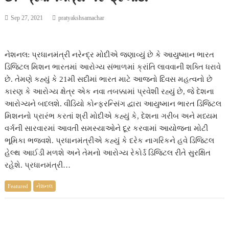
Sep 27, 2021
pratyakshsamachar
નેશનલ: પ્રધાનમંત્રી નરેન્દ્ર મોદીએ જણાવ્યું છે કે આયુષ્માન ભારત
ડિજિટલ મિશન ભારતમાં આરોગ્ય સંભાળમાં ક્રાંતિ લાવવાની શક્તિ ધરાવે
છે. તેમણે કહ્યું કે 21મી સદીમાં ભારત માટે આજનો દિવસ મહત્વનો છે
કારણ કે આરોગ્ય ક્ષેત્ર એક નવા તબક્કામાં પ્રવેશી રહ્યું છે, જે દેશના
આરોગ્યને બદલશે. વીડિયો કોન્ફરન્સિંગ દ્વારા આયુષ્માન ભારત ડિજિટલ
મિશનનો પ્રારંભ કરતાં શ્રી મોદીએ કહ્યું કે, દેશના ગરીબ અને મધ્યમ
વર્ગની સારવારમાં આવતી સમસ્યાઓને દૂર કરવામાં આયોજના મોટી
ભૂમિકા ભજવશે. પ્રધાનમંત્રીએ કહ્યું કે દરેક નાગરિકને હવે ડિજિટલ
હેલ્થ આઈડી મળશે અને તેમનો આરોગ્ય રેકોર્ડ ડિજિટલ રીતે સુરક્ષિત
રહેશે. પ્રધાનમંત્રી…
Featured
નેશનલ