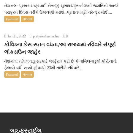
નેશનલ: પ્રખર રાષ્ટ્રવાદી નેતાજી સુભાષચંદ્ર બોઝની જયંતિની આજે
પરાક્રમ દિવસ તરીકે ઉજવણી કરાશે. પ્રધાનમંત્રી નરેન્દ્ર મોદી...
Featured
નેશનલ
Jan 21, 2022
pratyakshsamachar
0
કોવિડના કેસ સતત વધતા,આ રાજ્યમાં રવિવારે સંપૂર્ણ
લોકડાઉન જાહેર
નેશનલ: તમિલનાડુ સરકારે જાહેરાત કરી છે કે તામિલનાડુમાં કોરોનાનો
ફેલાવો વધી રહ્યો હોવાથી 23મી તારીખે રવિવારે...
Featured
નેશનલ
લાઇફસ્ટાઈલ