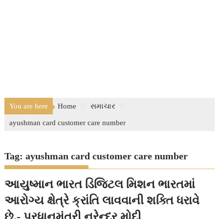
You are here
Home
સમાચાર
ayushman card customer care number
Tag:
ayushman card customer care number
આયુષ્માન ભારત ડિજિટલ મિશન ભારતમાં
આરોગ્ય ક્ષેત્રે ક્રાંતિ લાવવાની શક્તિ ધરાવે
છે.- પ્રધાનમંત્રી નરેન્દ્ર મોદી