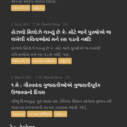
અંકમાં અલગ-અલગ દેશની...
ઓપન વિન્ડો
સાહિત્ય
Jul 6, 2021
Dr. Bhavik Merja
0
સેઝલો મિલોઝે લખ્યું છે કે: મોટે ભાગે પુરુષોએ જ
લખેલી કવિતાઓમાં મને રસ પડતો નથી!
સેઝલો મિલોઝે લખ્યું છે કે: મોટે ભાગે પુરુષોએ જ લખેલી
કવિતાઓમાં મને રસ પડતો નથી, પણ...
ઓપન વિન્ડો
પ્રત્યક્ષ સ્પેશિયલ
સાહિત્ય
May 4, 2021
Dr. Bhavik Merja
0
૧ મે : ગૌરવવંતા ગુજરાતીઓએ ગુજરાતીપૂર્વક
ઉજવવાનો દિવસ
બીજું વિશ્ર્વયુદ્ધ પુરૂ થયા બાદ કેબિનેટ મિશન યોજના મુજબ વર્ષ
૧૯૪૬માં વચગાળાની સરકાર રચવામાં આવી. લોર્ડ...
Featured
પ્રત્યક્ષ સ્પેશિયલ
સાહિત્ય