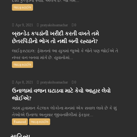
દેશી કુલ્ફીનો સ્વાદ અલગ છે. જો તમે...
લાઇફસ્ટાઈલ
Apr 9, 2021
pratyakshsamachar
0
બ્રાન્ડેડ કપડાંની ખરીદી કરતી વખતે તમે
છેતરપિંડીનો ભોગ તો નથી બની રહ્યાને?
લાઈફસ્ટાઇલ: ફેશનનાં આ યુગમાં જુઓ કે જેને પણ જોઈએ તે
નંબર વન બનવા માંગે છે. યુવાનોમાં...
લાઇફસ્ટાઈલ
Apr 8, 2021
pratyakshsamachar
0
ઉનાળામાં વજન ઘટાડવા માટે કેવો આહાર લેવો
જોઈએ?
ગરમ હવામાન કેટલાક લોકોના મનમાં એક સવાલ લાવે છે કે શું
તેઓએ ઉનાળા અનુસાર જીવનશૈલીમાં ફેરફાર...
Featured
લાઇફસ્ટાઈલ
સાહિત્ય