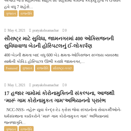
અગાઉ જે 8 મહાનગરો સહિત ૨૯ શહેરોમાં કોરોના કરફ્યુ હતો તે ઉપરાંત
હવે વધુ 7 શહેરો...
ગુજરાત
રાજનીતિ
May 4, 2021
pratyakshsamachar
0
સૌરાષ્ટ્ર માટે સુવિધા, જામનગરમાં 400 ઓક્સિજનની
સુવિધાવાળા બેડની હોસ્પિટલનું ઈ-લોકાર્પણ
400 બેડની ક્ષમતા બાદ વધુ 600 બેડ ક્ષમતા-ઓક્સિજન સપ્લાય વ્યવસ્થા
સાથેની કોવિડ હોસ્પિટલ ઊભી કરાશે જામનગર,...
Featured
ગુજરાત
રાજનીતિ
સૌરાષ્ટ્ર-કચ્છ
May 1, 2021
pratyakshsamachar
0
17 હજાર ગામોમાં કોરોનામુક્તિની સંકલ્પના, આજથી
‘મારૂં ગામ કોરોનામુકત ગામ’અભિયાનનો પ્રારંભ
NCC-NSS- નહેરૂ યુવા કેન્દ્ર-રેડ ક્રોસ જેવા સંગઠનોના સેવાકર્મીઓને-
ધર્મસંસ્થાના કાર્યકરોને ‘મારૂં ગામ કોરોનામુકત ગામ’ અભિયાનમાં
જનજાગૃતિ...
ગુજરાત
રાજનીતિ