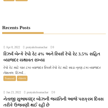
Recents Posts
Apr 8, 2022
pratyakshsamachar
0
રિઝર્વ બેન્કે રેપો રેટ 4% અને રિવર્સ રેપો રેટ 3.5% સહિત
વ્યાજદર યથાવત રાખ્યા
રેપો રેટ માટે ચાર ટકા વ્યાજદર રિવર્સ રેપો રેટ માટે સાડા ત્રણ ટકા વ્યાજદર
નેશનલ: રિઝર્વ...
Featured
નેશનલ
Jan 23, 2022
pratyakshsamachar
0
નેતાજી સુભાષચંદ્ર બોઝની જયંતિની આજે પરાક્રમ દિવસ
તરીકે ઉજવણી થઈ રહી છે