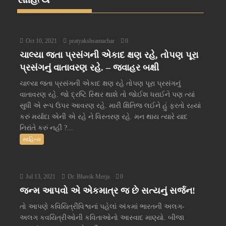
Oct 10, 2021
pratyakshsamachar
0
ચાલ્યા જતા પ્રસંગની એકાદ ક્ષણ રહે, તોપણ પૂરા
પ્રસંગનું વાતાવરણ રહે. – જવાહર બક્ષી
ચાલ્યા જતા પ્રસંગની એકાદ ક્ષણ રહે તોપણ પૂરા પ્રસંગનું
વાતાવરણ રહે. જો દ્રષ્ટિ સ્થિર થાશે તો જોઈશ ધરાઈને પણ ત્યાં
સુધી એ રૂપ ઉપર આવરણ રહે. મારી ક્ષિતિજ લઈને હું ફરતો રહ્યાં
કરું મર્યાદા એની એ રહે ને વિસ્તરણ રહે. મન થાય ત્યારે યાદ
નિરાંતે કરું નહીં ?...
સાહિત્ય
Jul 13, 2021
Dr. Bhavik Merja
0
જન્મ આપવો એ એકમાત્ર જ છે સત્યનું સર્જન!
તો આપણે કવિયિત્રીવિશ્વનાં પહેલાં અંકમાં ભારતની અલગ-
અલગ કવયિત્રીઓની કવિતાઓનો આસ્વાદ માણ્યો. બીજા