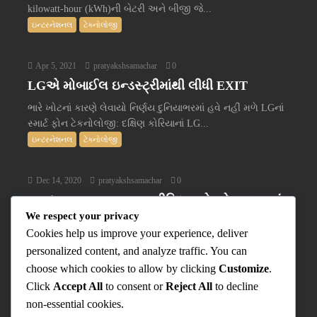
kilowatt-hour (kWh)ની બેટરી અને બીજી જે...
ઇન્ટરનેશનલ
ટેક્નોલોજી
Apr 5, 2021
pratyakshsamachar
0
LGએ મોબાઈલ ઇન્ડસ્ટ્રીમાંથી લીધી EXIT
ભારે ખોટનાં કારણે લેવાયો નિર્ણય દુનિયાભરમાં હવે નહીં મળે LGનાં
સ્માર્ટ ફોન ટેકનોલોજી: દક્ષિણ કોરિયાનાં LG...
ઇન્ટરનેશનલ
ટેક્નોલોજી
Dec 14, 2020
pratyakshsamachar
0
Nokia PureBook X14 પ્રીમિયમ લેપટોપ ભારતમાં
We respect your privacy
લોન્ચ થયું
Cookies help us improve your experience, deliver
ભારતમાં Nokia સ્માર્ટફોન ખૂબ જ લોકપ્રિય છે. તેમની સ્માર્ટફોન
personalized content, and analyze traffic. You can
બોડી અને સ્ટોક Android ફોન્સ લોકોનાં લોકપ્રિયતાનું...
choose which cookies to allow by clicking
Customize
.
ટેક્નોલોજી
Click
Accept All
to consent or
Reject All
to decline
પ્રત્યક્ષ વિશે
non-essential cookies.
Contact Us