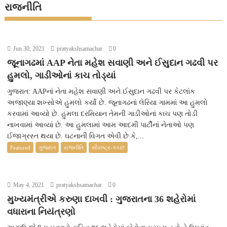
રાજનીતિ
Jun 30, 2021
pratyakshsamachar
0
જૂનાગઢમાં AAP નેતા મહેશ સવાણી અને ઈસુદાન ગઢવી પર
હુમલો, ગાડીઓનાં કાચ તોડ્યાં
ગુજરાત: AAPનાં નેતા મહેશ સવાણી અને ઈસુદાન ગઢવી પર કેટલાંક
અજાણ્યા શખ્સોએ હુમલો કર્યો છે. જૂનાગઢનાં લેરિયા ગામમાં આ હુમલો
કરવામાં આવ્યો છે. હુમલા દરમિયાન તેમની ગાડીઓનાં કાચ પણ તોડી
નાખવામાં આવ્યાં છે. આ હુમલામાં આમ આદમી પાર્ટીનાં નેતાઓ પણ
ઈજાગ્રસ્ત થયા છે. ઘટનાની વિગત એવી છે કે,...
Featured
ગુજરાત
રાજનીતિ
સૌરાષ્ટ્ર-કચ્છ
May 4, 2021
pratyakshsamachar
0
મુખ્યમંત્રીએ કરુણા દાખવી : ગુજરાતના 36 શહેરોમાં
વધારાના નિયંત્રણો