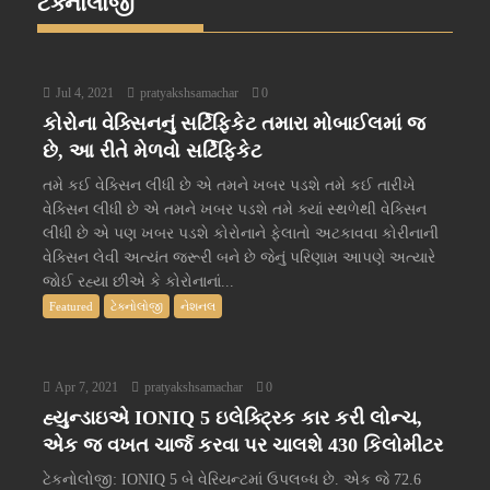
ટેક્નોલોજી
Jul 4, 2021
pratyakshsamachar
0
કોરોના વેક્સિનનું સર્ટિફિકેટ તમારા મોબાઈલમાં જ
છે, આ રીતે મેળવો સર્ટિફિકેટ
તમે કઈ વેક્સિન લીધી છે એ તમને ખબર પડશે તમે કઈ તારીખે
વેક્સિન લીધી છે એ તમને ખબર પડશે તમે ક્યાં સ્થળેથી વેક્સિન
લીધી છે એ પણ ખબર પડશે કોરોનાને ફેલાતો અટકાવવા કોરીનાની
વેક્સિન લેવી અત્યંત જરૂરી બને છે જેનું પરિણામ આપણે અત્યારે
જોઈ રહ્યા છીએ કે કોરોનાનાં...
Featured
ટેક્નોલોજી
નેશનલ
Apr 7, 2021
pratyakshsamachar
0
હ્યુન્ડાઇએ IONIQ 5 ઇલેક્ટ્રિક કાર કરી લોન્ચ,
એક જ વખત ચાર્જ કરવા પર ચાલશે 430 કિલોમીટર
ટેકનોલોજી: IONIQ 5 બે વેરિયન્ટમાં ઉપલબ્ધ છે. એક જે 72.6